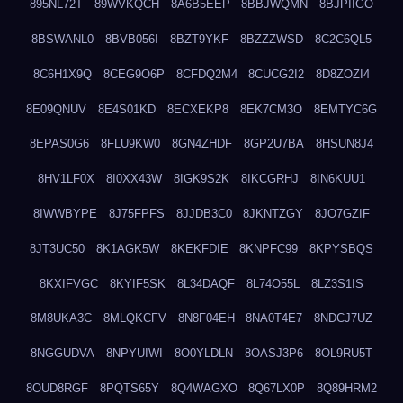
895NL72T
89WVKQCH
8A6B5EEP
8BBJWQMN
8BJPIIGO
8BSWANL0
8BVB056I
8BZT9YKF
8BZZZWSD
8C2C6QL5
8C6H1X9Q
8CEG9O6P
8CFDQ2M4
8CUCG2I2
8D8ZOZI4
8E09QNUV
8E4S01KD
8ECXEKP8
8EK7CM3O
8EMTYC6G
8EPAS0G6
8FLU9KW0
8GN4ZHDF
8GP2U7BA
8HSUN8J4
8HV1LF0X
8I0XX43W
8IGK9S2K
8IKCGRHJ
8IN6KUU1
8IWWBYPE
8J75FPFS
8JJDB3C0
8JKNTZGY
8JO7GZIF
8JT3UC50
8K1AGK5W
8KEKFDIE
8KNPFC99
8KPYSBQS
8KXIFVGC
8KYIF5SK
8L34DAQF
8L74O55L
8LZ3S1IS
8M8UKA3C
8MLQKCFV
8N8F04EH
8NA0T4E7
8NDCJ7UZ
8NGGUDVA
8NPYUIWI
8O0YLDLN
8OASJ3P6
8OL9RU5T
8OUD8RGF
8PQTS65Y
8Q4WAGXO
8Q67LX0P
8Q89HRM2