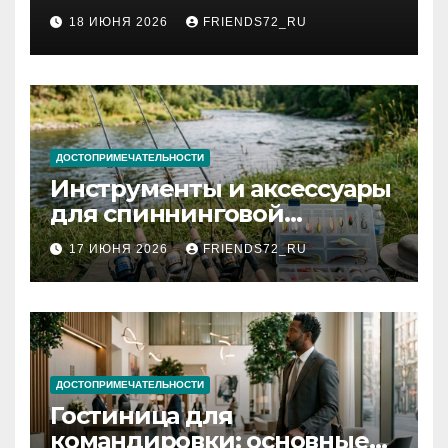
2026 году: сроки от 3 дней
18 ИЮНЯ 2026
FRIENDS72_RU
и список необходимых
документов
ДОСТОПРИМЕЧАТЕЛЬНОСТИ
Инструменты и аксессуары
для спиннинговой
рыбалки: назначение и
17 ИЮНЯ 2026
FRIENDS72_RU
типы
ДОСТОПРИМЕЧАТЕЛЬНОСТИ
Гостиница для
командировки: основные