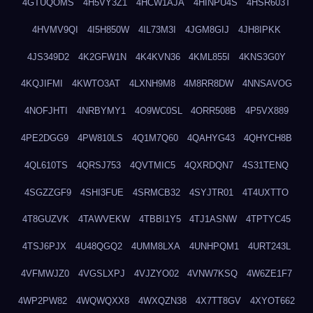
4GTUQOMS
4H5VY3Z1
4HCW1AJA
4HINPU4S
4HSR603T
4HVMV9QI
4I5H850W
4IL73M3I
4JGM8GIJ
4JH8IPKK
4JS349D2
4K2GFW1N
4K4KVN36
4KML855I
4KNS3G0Y
4KQJIFMI
4KWTO3AT
4LXNH9M8
4M8RR8DW
4NNSAVOG
4NOFJHTI
4NRBYMY1
4O9WC0SL
4ORR508B
4P5VX889
4PE2DGG9
4PW810LS
4Q1M7Q60
4QAHYG43
4QHYCH8B
4QL610TS
4QRSJ753
4QVTMIC5
4QXRDQN7
4S31TENQ
4SGZZGF9
4SHI3FUE
4SRMCB32
4SYJTR01
4T4UXTTO
4T8GUZVK
4TAWVEKW
4TBBI1Y5
4TJ1ASNW
4TPTYC45
4TSJ6PJX
4U48QGQ2
4UMM8LXA
4UNHPQM1
4URT243L
4VFMWJZ0
4VGSLXPJ
4VJZYO02
4VNW7KSQ
4W6ZE1F7
4WP2PW82
4WQWQXX8
4WXQZN38
4X7TT8GV
4XYOT662