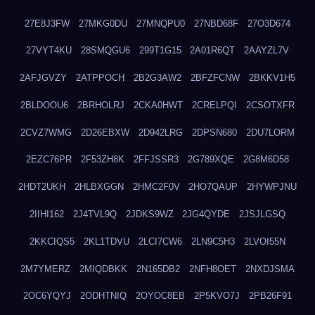
27E8J3FW
27MKG0DU
27MNQPU0
27NBD68F
27O3D674
27VYT4KU
28SMQGU6
299T1G15
2A01R6QT
2AAYZL7V
2AFJGVZY
2ATPPOCH
2B2G3AW2
2BFZFCNW
2BKKV1H5
2BLDOOU6
2BRHOLRJ
2CKA0HWT
2CRELPQI
2CSOTXFR
2CVZ7WMG
2D26EBXW
2D942LRG
2DPSN680
2DU7LORM
2EZC76PR
2F53ZH8K
2FFJSSR3
2G789XQE
2G8M6D58
2HDT2UKH
2HLBXGGN
2HMC2F0V
2HO7QAUP
2HYWPJNU
2IIHI162
2J4TVL9Q
2JDKS9WZ
2JG4QYDE
2JSJLGSQ
2KKCIQS5
2KL1TDVU
2LCI7CW6
2LN9C5H3
2LVOI55N
2M7YMERZ
2MIQDBKK
2N165DB2
2NFH8OET
2NXDJSMA
2OC6YQYJ
2ODHTNIQ
2OYOC8EB
2P5KVO7J
2PB26F91