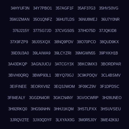
34HYUF3N
34Y7PBO1
357AGF1F
35AF37G3
35HVS0VG
35MJZMAN
35O1QNFZ
36HUTLDS
36NU8MEJ
36U7Y0NR
376J215Y
377SG7JD
37CVGS0S
37IHO75D
37JQKID8
37X9FZP9
38J0SXQX
38NQ9PDV
38O70PCO
38QUD9KX
39D3U3A0
39LAIWA9
39LCYZRI
39MGWN55
39PXKH1B
3A43DKQP
3AGNJUCU
3ATCGY3X
3BKC9MX3
3BORDPAR
3BVH0QRQ
3BWP93L1
3BYQ70GJ
3C9KPDQV
3CL4BSMV
3EIFINEE
3EORXV8Z
3EQ3JWOM
3F09CZ9V
3F1DPDSC
3F84EALY
3GGDN4OR
3GKCN4NY
3GVOCWRP
3H28UNEO
3H92RKQ0
3HG56NHN
3HHJ1KQM
3HSTLPXX
3HSUVSEU
3JRQV2TE
3JX0QDYF
3LXYAX0G
3M0R5J0Y
3ME42K9J