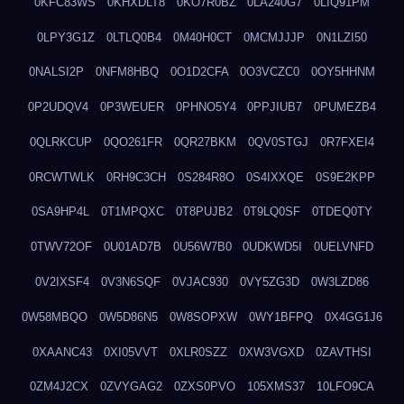
0KFC83WS
0KHXDLT8
0KO7R0BZ
0LA240G7
0LIQ91PM
0LPY3G1Z
0LTLQ0B4
0M40H0CT
0MCMJJJP
0N1LZI50
0NALSI2P
0NFM8HBQ
0O1D2CFA
0O3VCZC0
0OY5HHNM
0P2UDQV4
0P3WEUER
0PHNO5Y4
0PPJIUB7
0PUMEZB4
0QLRKCUP
0QO261FR
0QR27BKM
0QV0STGJ
0R7FXEI4
0RCWTWLK
0RH9C3CH
0S284R8O
0S4IXXQE
0S9E2KPP
0SA9HP4L
0T1MPQXC
0T8PUJB2
0T9LQ0SF
0TDEQ0TY
0TWV72OF
0U01AD7B
0U56W7B0
0UDKWD5I
0UELVNFD
0V2IXSF4
0V3N6SQF
0VJAC930
0VY5ZG3D
0W3LZD86
0W58MBQO
0W5D86N5
0W8SOPXW
0WY1BFPQ
0X4GG1J6
0XAANC43
0XI05VVT
0XLR0SZZ
0XW3VGXD
0ZAVTHSI
0ZM4J2CX
0ZVYGAG2
0ZXS0PVO
105XMS37
10LFO9CA