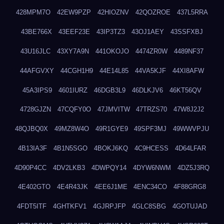
428MPM7O
42EW9PZP
42HIOZNV
42QOZROE
437L5RRA
43BE766X
43EEF23E
43IP3TZ3
43OJ1AEY
43SSFXBJ
43U16JLC
43XY7A9N
441OKOJO
4474ZR0W
4489NF37
44AFGVXY
44CGH1H9
44E14L85
44VA5KJF
44XI8AFW
45A3IPS9
4601IURZ
46DGB3L9
46DLKJV6
46KT56QV
4728GJZN
47CQFY0O
47JMVITW
47TRZS70
47W8J2J2
48QJBQ0X
49MZ8W4O
49R1GYE9
49SPF3MJ
49WWVPJU
4B13IA3F
4B1N5SGO
4BOKJ6KQ
4C9HCESS
4D64LFAR
4D90P4CC
4DV2LKB3
4DWPQY14
4DYW6NWM
4DZ5J3RQ
4E402GTO
4E4R43JK
4EE6J1ME
4ENC34CO
4F88GRG8
4FDT5ITF
4GHTKFV1
4GJRPJFP
4GLC8SBG
4GOTUJAD