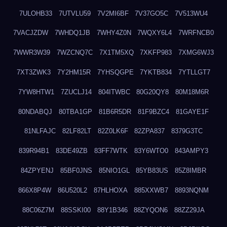
7ULOHB33
7UTVLU59
7V2MI6BF
7V37GO5C
7V513WU4
7VACJZDW
7WHDQ1JB
7WHY4Z0N
7WQXY6L4
7WRFNCB0
7WWR3W39
7WZCNQ7C
7X1TM5XQ
7XKFP983
7XMG6WJ3
7XT3ZWK3
7Y2HM15R
7YHSQGPE
7YKTB834
7YTLLGT7
7YW8HTW1
7ZUCLJ14
804ITWBC
80G20QY8
80M18M6R
80NDABQJ
80TBA1GP
81B6R5DR
81F9BZC4
81GAYE1F
81NLFAJC
82LF82LT
82Z0LK6F
82ZPA837
8379G3TC
839R94B1
83DE49ZB
83FF7WTK
83Y6WTO0
843AMPY3
84ZPYENJ
85BF0JNS
85NIO1GL
85YB83US
85Z8IMBR
866X8P4W
86U520L2
87HLHOXA
885XXWB7
8893NQNM
88C06Z7M
88SSKI00
88Y1B346
88ZYQON6
88ZZ29JA