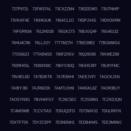
727P972L
72FW37AL
73CXZZM4
73IDZEWO
73UTNHIP
73VKAF4E
740HGIUK
745ACL1O
74DPJX4S
74DVDXRM
74FGRN3A
7612HD1B
7651K273
76BJGQ4F
76G4013Z
76HU4CRK
76LLJI2Y
7777M27H
77BED9B2
77BGMMG4
77S55623
77TABW20
780FZHSV
78Q29S80
78XWEZ88
792RHX5L
7939XN0C
796YV3DQ
79GHS38T
79L8YFMC
79V4EL6D
7A7B2KTK
7A7E8AHI
7AEEJVFI
7AGCKJXN
7AIBYJBI
7AJR6D3X
7AMTLOH9
7ANGKL8Z
7AOR3BJY
7AOSYN3G
7BVHAFGY
7C26C5EC
7C2S58N1
7C2XDJQN
7C4MI5MB
7CCV7IAS
7D5UQZFD
7D73WX32
7DULR9YN
7DXTFT0X
7DYZC5PF
7E0NDNH1
7EDB4H4S
7EE3M9WJ