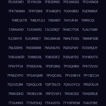
7EUSEMEI
7EYNVZ6I
7FB2DR6D
7FE1WG6S
7FGV6NG8
7FKTW3MA
7FRYD8I9
7FX48QP3
7GDV0B8J
7GER99GF
7H8E1KTR
7H8LPLGJ
7I854907
7IAYUF4X
7IRRICQI
7JIRAAHO
7JJO4AR2
7JLOZ9Q7
7KWC77GK
7LALYSM0
7LCWIIY0
7LVURME7
7M1UWA38
7MHLTVDG
7MM4F50B
7NL020H5
7NS5N00M
7NSA9LFN
7NZIGFWV
7O15HQUY
7O6U1WZR
7O89DJ0L
7OB253FZ
7ODLM7D2
7OY8DOTS
7P5VTP24
7PDDGXNL
7PDF28N1
7PISQHBH
7PKT2VUV
7PN5ZVPO
7PS4XQMK
7PVQC4XL
7PVZ4BY4
7PY3EC1H
7Q1VZL8M
7QAQLLVB
7QP7DLC5
7QSLGYCU
7R0ZOLUX
7R9IGDKD
7ROB1V3K
7RPZVSPJ
7RX9CIDZ
7SH2DRLB
7T1IUHHO
7T3VE5UQ
7TKA257G
7TYDPROM
7UA3TIBE