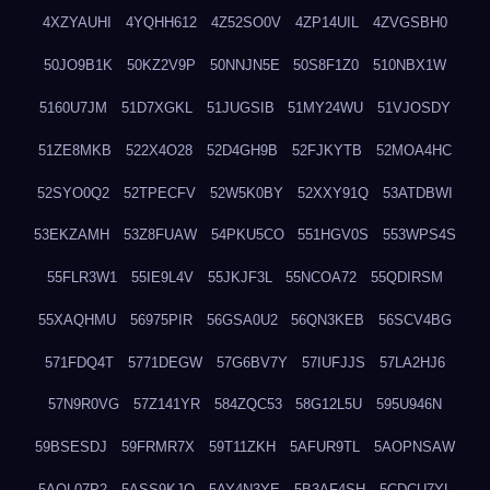
4XZYAUHI
4YQHH612
4Z52SO0V
4ZP14UIL
4ZVGSBH0
50JO9B1K
50KZ2V9P
50NNJN5E
50S8F1Z0
510NBX1W
5160U7JM
51D7XGKL
51JUGSIB
51MY24WU
51VJOSDY
51ZE8MKB
522X4O28
52D4GH9B
52FJKYTB
52MOA4HC
52SYO0Q2
52TPECFV
52W5K0BY
52XXY91Q
53ATDBWI
53EKZAMH
53Z8FUAW
54PKU5CO
551HGV0S
553WPS4S
55FLR3W1
55IE9L4V
55JKJF3L
55NCOA72
55QDIRSM
55XAQHMU
56975PIR
56GSA0U2
56QN3KEB
56SCV4BG
571FDQ4T
5771DEGW
57G6BV7Y
57IUFJJS
57LA2HJ6
57N9R0VG
57Z141YR
584ZQC53
58G12L5U
595U946N
59BSESDJ
59FRMR7X
59T11ZKH
5AFUR9TL
5AOPNSAW
5AQL07P2
5ASS9KJO
5AY4N3YE
5B3AF4SH
5CDCU7YL