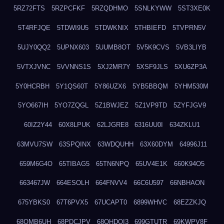
5RZ72FTS
5RZPCFKF
5RZQDHMO
5SNLKYWW
5ST3XE0K
5T4RFJQE
5TDWI9U5
5TDWKNIX
5THBIEFD
5TVPRN5V
5UJY0QQ2
5UPNX603
5UUMB8OT
5V5K9CVS
5VB3LIYB
5VTXJVNC
5VVNNS1S
5XJ2MR7Y
5XSF9JLS
5XU6ZP3A
5Y0HCRBH
5Y1QS60T
5Y86UZX6
5YB5BBQM
5YHM530M
5YO667IH
5YO7ZQGL
5Z1BWJEZ
5Z1VP9TD
5ZYFJGV9
60IZ2Y44
60X8LPUK
62LJGRE8
6316UU0I
634ZKLU1
63MVU7SW
63SPQINX
63WDQUHH
63X60DYM
64996J11
659M6G4O
65TIBAG5
65TN6NPQ
65UV4E1K
660K94O5
663467JW
664ESOLH
664FNVV4
66C6U597
66NBHAON
675YBKS0
67T6PVX5
67UCAPT0
6899WHVC
68EZZKJQ
68OMB6UH
68PDCJPV
68QHDOI3
699GTUTR
69KWPV8F