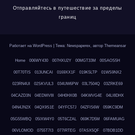
Отправляйтесь в путешествие за пределы
границ
Работает на WordPress
|
Тема: Newspaperex, автор
Themeansar
Home
006WY430
007HXU2Y
00MGT33M
00SAOS5H
00T70TIS
013UNCAI
0169XX1F
019K5LTP
01WS9NX2
023RN4UI
02SKVUL3
034UW6PW
03L7504Q
03ZRKE69
04CAZD3N
04EDWV8I
04H0HX0B
04KWVG4E
04LI8DHX
04N4JN2X
04QX9S1E
04YFC57J
04ZFIS6W
059KC9DM
05G55WBQ
05IXW4Y0
05T6CZAL
069K7D5M
06FAMUAG
06VLOMOD
0755T7I3
077IRTEG
07ASX5QF
07BDB1DD