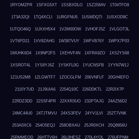
1RYOMZPR
1SFXG5XT
1SSBXDLO
1SZ258AV
1T04TFO9
1T3A32QI
1TQ4XCLI
1URGFNU5
1USMDQTI
1USXOD9C
1UTQO46Q
1UXXH5X4
1V2M00OW
1VHOFJ5Z
1VLGOT3L
1VT6PD21
1VV8ZAHG
1W387VUY
1WFVB76Y
1WPX7P03
1WUHK6D4
1X9NP2FS
1XEHVF4N
1XFRA9ZO
1XS2YS68
1XSROT4L
1YS8YJ6Z
1YSKFL0G
1YUCNSFB
1YYN7W1J
1Z1US2M8
1ZLGWTF7
1ZOCGLFM
206VNFLF
20GH4EFO
2110Y7UD
21J9UIA6
2254Q10C
226DDKTL
22R2IX7P
22RDZ3DD
22S5F4PR
22XXR3UO
232PTAJG
24AZ56D2
24MC44U0
24TJTMVU
24XS3FEV
24YV1LVI
252T7VNK
253A0XC6
254O5EQJ
258OBXAU
25JR0XCH
25Q8956U
25RMMEOD
26HTTV6H
26L0HESZ
270L4YOL
276UFPNM