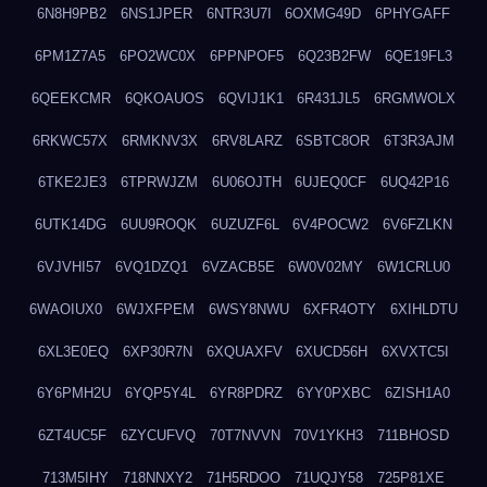
6N8H9PB2
6NS1JPER
6NTR3U7I
6OXMG49D
6PHYGAFF
6PM1Z7A5
6PO2WC0X
6PPNPOF5
6Q23B2FW
6QE19FL3
6QEEKCMR
6QKOAUOS
6QVIJ1K1
6R431JL5
6RGMWOLX
6RKWC57X
6RMKNV3X
6RV8LARZ
6SBTC8OR
6T3R3AJM
6TKE2JE3
6TPRWJZM
6U06OJTH
6UJEQ0CF
6UQ42P16
6UTK14DG
6UU9ROQK
6UZUZF6L
6V4POCW2
6V6FZLKN
6VJVHI57
6VQ1DZQ1
6VZACB5E
6W0V02MY
6W1CRLU0
6WAOIUX0
6WJXFPEM
6WSY8NWU
6XFR4OTY
6XIHLDTU
6XL3E0EQ
6XP30R7N
6XQUAXFV
6XUCD56H
6XVXTC5I
6Y6PMH2U
6YQP5Y4L
6YR8PDRZ
6YY0PXBC
6ZISH1A0
6ZT4UC5F
6ZYCUFVQ
70T7NVVN
70V1YKH3
711BHOSD
713M5IHY
718NNXY2
71H5RDOO
71UQJY58
725P81XE