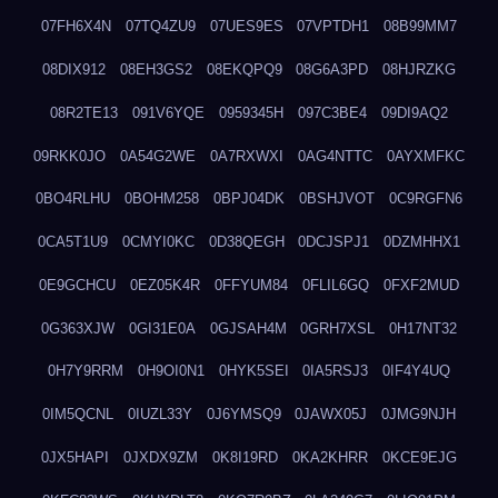
07FH6X4N
07TQ4ZU9
07UES9ES
07VPTDH1
08B99MM7
08DIX912
08EH3GS2
08EKQPQ9
08G6A3PD
08HJRZKG
08R2TE13
091V6YQE
0959345H
097C3BE4
09DI9AQ2
09RKK0JO
0A54G2WE
0A7RXWXI
0AG4NTTC
0AYXMFKC
0BO4RLHU
0BOHM258
0BPJ04DK
0BSHJVOT
0C9RGFN6
0CA5T1U9
0CMYI0KC
0D38QEGH
0DCJSPJ1
0DZMHHX1
0E9GCHCU
0EZ05K4R
0FFYUM84
0FLIL6GQ
0FXF2MUD
0G363XJW
0GI31E0A
0GJSAH4M
0GRH7XSL
0H17NT32
0H7Y9RRM
0H9OI0N1
0HYK5SEI
0IA5RSJ3
0IF4Y4UQ
0IM5QCNL
0IUZL33Y
0J6YMSQ9
0JAWX05J
0JMG9NJH
0JX5HAPI
0JXDX9ZM
0K8I19RD
0KA2KHRR
0KCE9EJG