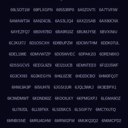
69LSOT1W
69PLXGPN
69S53RP0
6A5ZOVTI
6A7TVFIW
6AMAWT34
6ANZ4C8L
6AS3LJQ4
6AX21SAB
6AX80CNX
6AYEZFQ7
6B0V87BD
6BA9R10Z
6BUMJY5E
6BVXINIU
6CJKUI7J
6D1OSCXH
6D8BUPZM
6DCMVTHM
6DDK07UL
6DEL198E
6DMVW7ZP
6DO5WVEC
6DPAK2I3
6DREN8XO
6DSSGCV5
6EEGL9Z9
6EI21UCB
6EMNTEE0
6F1DJ5WF
6G3CXI93
6G3KEGYN
6H6L0Z3E
6HD2DCBO
6HM0FQJT
6HWL9A3P
6I5IUH76
6JGSI1UR
6JQL3WKJ
6K3EBPX1
6K3WDMWT
6KDND60Z
6KOOILKY
6KPMGXPJ
6LGMA8OZ
6LI78JDL
6LL59T6X
6LSD5KCS
6LSGIF7V
6MC7XUTQ
6MNBISNE
6MRU4GHW
6MRWI2FW
6MUKQ2Q2
6N6MCPD2