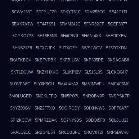
5CWV233T
5DFYUFZ0
5DKYT31C
5DM253CG
5E4JC1TI
5EXK7A7W
5F447S51
5FMM242C
5FNR39CT
5GEF3377
5GYKO7P3
5H18E5N3
5H4C8VII
5HANI4XK
5HER0XEV
5HNS21Z8
5IFXGJFK
5IITXOZY
5IVSLWGV
5J5FOXDN
5KAFKBC4
5KEFVRBK
5KFBILGV
5KP635PE
5KSAQAB8
5KT1DCUW
5KZYHXKG
5L1KPI2V
5L515L3S
5LCKQGH7
5LOVPA8C
5LY0K9GU
5M4U4YA3
5M8JMWFU
5MC4C6M0
5MOLUGED
5NCKLFPQ
5NI5PO7L
5NROBV9R
5NSPSK7R
5NYZ03GV
5NZ2F7XQ
5OGIRQDY
5OIXNVW6
5OPF8A7F
5PI2KCCW
5PMRZDAK
5Q7NY9BS
5QDQI5F8
5QL8UU2J
5RALQ21C
5RBG4E64
5RCDBBFD
5ROV8T2I
5RP6DWR8