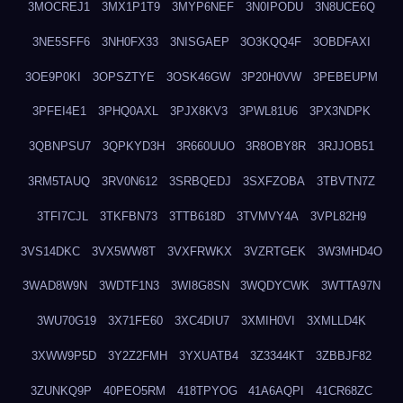
3MOCREJ1
3MX1P1T9
3MYP6NEF
3N0IPODU
3N8UCE6Q
3NE5SFF6
3NH0FX33
3NISGAEP
3O3KQQ4F
3OBDFAXI
3OE9P0KI
3OPSZTYE
3OSK46GW
3P20H0VW
3PEBEUPM
3PFEI4E1
3PHQ0AXL
3PJX8KV3
3PWL81U6
3PX3NDPK
3QBNPSU7
3QPKYD3H
3R660UUO
3R8OBY8R
3RJJOB51
3RM5TAUQ
3RV0N612
3SRBQEDJ
3SXFZOBA
3TBVTN7Z
3TFI7CJL
3TKFBN73
3TTB618D
3TVMVY4A
3VPL82H9
3VS14DKC
3VX5WW8T
3VXFRWKX
3VZRTGEK
3W3MHD4O
3WAD8W9N
3WDTF1N3
3WI8G8SN
3WQDYCWK
3WTTA97N
3WU70G19
3X71FE60
3XC4DIU7
3XMIH0VI
3XMLLD4K
3XWW9P5D
3Y2Z2FMH
3YXUATB4
3Z3344KT
3ZBBJF82
3ZUNKQ9P
40PEO5RM
418TPYOG
41A6AQPI
41CR68ZC