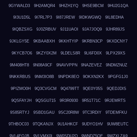
9GYWALD3
9H2AMQR4
9HIZH1YQ
9HSE9BCM
9HU2G1QA
9I3U1D5L
9I7RL7P3
9I87JREW
9IDKWGWQ
9IL8EDHA
9IQBZSXG
9J0ZRBUV
9J11UAOI
9JA7JOQ9
9JHR89JS
9JKLGY5E
9KBAABXH
9KKHTYIP
9KRBN3CP
9KXDCNY7
9KYCB7O6
9KZY0X2M
9LDELS8R
9LI6FD0X
9LPX29XS
9M408HT8
9N08A9CF
9NAVVPPN
9NAZEVEZ
9NDMZNUZ
9NKKRBUS
9NM3IO8B
9NPDK8EO
9OKXN2KX
9PGFG1J0
9PIZMO0H
9Q3CVGCM
9Q4799TT
9QE0Y05S
9QEDJDIS
9QSFAYJH
9QSGU715
9R3R0930
9R51T71C
9RJEMRTS
9S85RTYJ
9SBD1GAU
9SC20R8W
9TC3RDIY
9TDEMFKU
9THBOC03
9TQKANJX
9U1AHKCF
9UDYO1HV
9UW8EUTC
9VL4EOJB
9VLVMX0I
9W0SDU2O
9WNDZ5OE
9WZXLZA9