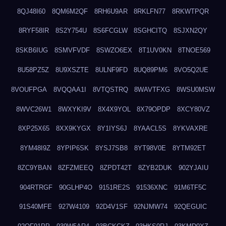
8QJ48I60
8QM6M2QF
8RH6U9AR
8RKLFN77
8RKWTPQR
8RYF58IR
8S2Y754U
8S6FCGLW
8SGHCITQ
8SJXN2QY
8SKB6IUG
8SMVFVDF
8SWZO6EX
8T1UV0KN
8TNOE569
8U58PZ5Z
8U9XSZTE
8ULNF9FD
8UQ89PM6
8VO5Q2UE
8VOUFPGA
8VQQAA1I
8VTQSTRQ
8WAVTFXG
8WSU0MSW
8WVC26W1
8WXYKI9V
8X4X9YOL
8X79OPDP
8XCY80VZ
8XP25X65
8XX9KYGX
8Y1IYS6J
8YAACL5S
8YKVAXRE
8YM48I9Z
8YPIP6SK
8YSJ7SB8
8YT98V0E
8YTM92ET
8ZC9YBAN
8ZFZMEEQ
8ZPDT42T
8ZYB2DUK
902YJAIU
904RTRGF
90GLHP4O
9151RE2S
91536XNC
91M6TF5C
91S40MFE
927W4109
92D4V1SF
92NJMW74
92QEGUIC