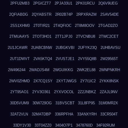
2PFU2MB3
2PGICZT7
2PJA33U1
2PK01RCU
2Q6V9UEG
2QFIABDG
2QYABSTR
2R02B74P
2RPXRAZM
2SAV54DE
2SS1XHM0
2T0TIR21
2T4QFIOC
2T8M8OOV
2TGAD2ZO
2TMUAAY5
2TOT3HO1
2TT1JPJ0
2TVCNBU8
2TWC2CET
2U1JCAWR
2UABCBNW
2UBGKVBI
2UFYK23Q
2UHBAVSU
2UT1DWVT
2VA5KTQ4
2VUSTJE1
2VY55Q8B
2W29565T
2W496244
2WADJS4M
2WGUIKKG
2WK2EL88
2WNPNKRH
2WV0ZHMD
2X7CQ1SY
2XYTJWGS
2Y7I1IC2
2YKK8NSK
2YT95AO1
2YV3O361
2YXVOCOL
2Z2JNBKZ
2ZAJL9NV
30D5VUM9
30W729OG
31BVSCBT
31L8FP95
31M0MR2X
32AT2VLN
32MATDBP
336RPFHA
33ANXYRH
33CR504T
33DY1V30
33T04ZZ0
3404O7P1
3478760D
34F92RUM