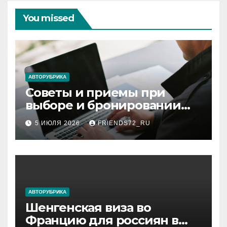
You missed
АВТОРУБРИКА
Советы и приемы при
выборе и бронировании
авиабилетов
5 ИЮЛЯ 2026
FRIENDS72_RU
АВТОРУБРИКА
Шенгенская виза во
Францию для россиян в