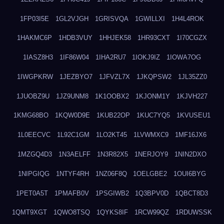
1FP03I5E
1GL2VJGH
1GRISVQA
1GWILLXI
1H4L4ROK
1HAKMC6P
1HDB3VUY
1HHJEK58
1HR93CXT
1I70CGZX
1IASZ8H3
1IF86W04
1IHA2RU7
1IOKJ9IZ
1IOWA7OG
1IWGPKRW
1JEZBYO7
1JFVZL7X
1JKQPSW2
1JL35ZZ0
1JUOBZ9U
1JZ9UNM8
1K1OOBX2
1KJONM1Y
1KJVH227
1KMG68BO
1KQW0D9E
1KUB22OP
1KUC7YQ5
1KVUSEU1
1L0EECVC
1L92C1GM
1LO2KT45
1LVWMXC9
1MF16JX6
1MZGQ4D3
1N3AELFF
1N3R82X5
1NERJOY9
1NIN2DXO
1NIPGIQG
1NTYF4RH
1NZ06F8Q
1OELGBE2
1OUI6BYG
1PET0A5T
1PMAFB0V
1PSGIWB2
1Q3BPV0D
1QBCT8D3
1QMT9XGT
1QWO8TSQ
1QYKS8IF
1RCW99QZ
1RDUWSSK