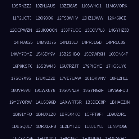
10SRNZZ2
10ZH1AUS
10ZZI8A5
1103WHO1
11MGVORK
11P2UCTJ
126I93O6
12FS3WHV
12HZ1JWW
12K469CE
12QCPWZN
12UKQO0N
133P7UOC
13COV7L8
14GYHZ3D
14H4A825
14M9BJ75
14NJ13LJ
14PRJLGB
14PRLC85
14WY7OYZ
1546DY9V
15B2SHBQ
15C9WR6H
160ON64P
16P9KSF6
16SBWI43
16U7RZJT
179PIGYE
17HG5UY8
17SO7X9S
17UXEZ2B
17VE7UAW
181QKVNV
18FL2H11
18UVF9V8
19CWX8Y9
19S0NNZV
19SYNG2F
19V5GFDB
19YDYQRW
1AU5Q96D
1AXWRT6R
1B3DEC8P
1BHACZIN
1BI91YFQ
1BNJXLZ0
1BR5X4KO
1CFFT9FI
1D9U2JR1
1DBSQ817
1DRJ3XP8
1E2BYTZD
1E8JEY8J
1EN94O56
1EZXAZS6
1FH0C41J
1FIP186C
1FJ0BB6J
1FM8AVFQ