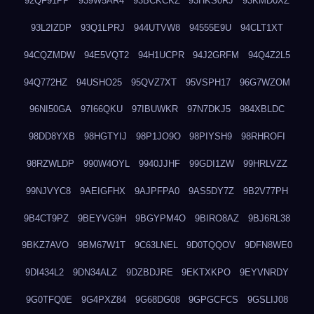
92QF91PP
939W5AR4
93BCKCKZ
93HKS0RJ
93KMD0XZ
93L2IZDP
93Q1LPRJ
944UTVW8
94555E9U
94CLT1XT
94CQZMDW
94E5VQT2
94H1UCPR
94J2GRFM
94Q4Z2L5
94Q772HZ
94USHO25
95QVZ7XT
95VSPH17
96G7WZOM
96NI50GA
97I66QKU
97IBUWKR
97N7DKJ5
984XBLDC
98DD8YXB
98HGTYIJ
98P1JO9O
98PIYSH9
98RHROFI
98RZWLDP
990W4OYL
9940JJHF
99GDI1ZW
99HRLVZZ
99NJVYC8
9AEIGFHX
9AJPFPA0
9AS5DY7Z
9B2V77PH
9B4CT9PZ
9BEYVG9H
9BGYPM4O
9BIRO8AZ
9BJ6RL38
9BKZ7AVO
9BM67W1T
9C63LNEL
9D0TQQOV
9DFN8WE0
9DI434L2
9DN34ALZ
9DZBDJRE
9EKTXKPO
9EYVNRDY
9G0TFQ0E
9G4PXZ84
9G68DG08
9GPGCFCS
9GSLIJ08