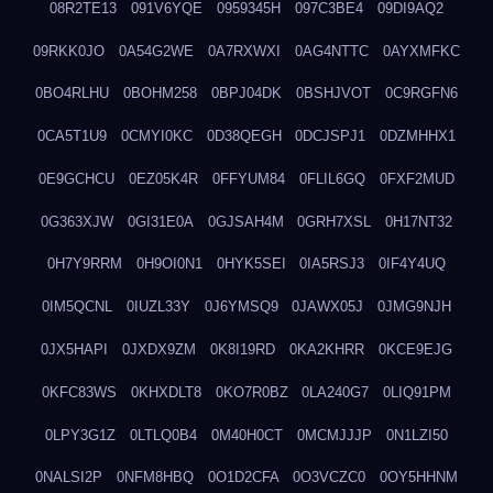
08R2TE13
091V6YQE
0959345H
097C3BE4
09DI9AQ2
09RKK0JO
0A54G2WE
0A7RXWXI
0AG4NTTC
0AYXMFKC
0BO4RLHU
0BOHM258
0BPJ04DK
0BSHJVOT
0C9RGFN6
0CA5T1U9
0CMYI0KC
0D38QEGH
0DCJSPJ1
0DZMHHX1
0E9GCHCU
0EZ05K4R
0FFYUM84
0FLIL6GQ
0FXF2MUD
0G363XJW
0GI31E0A
0GJSAH4M
0GRH7XSL
0H17NT32
0H7Y9RRM
0H9OI0N1
0HYK5SEI
0IA5RSJ3
0IF4Y4UQ
0IM5QCNL
0IUZL33Y
0J6YMSQ9
0JAWX05J
0JMG9NJH
0JX5HAPI
0JXDX9ZM
0K8I19RD
0KA2KHRR
0KCE9EJG
0KFC83WS
0KHXDLT8
0KO7R0BZ
0LA240G7
0LIQ91PM
0LPY3G1Z
0LTLQ0B4
0M40H0CT
0MCMJJJP
0N1LZI50
0NALSI2P
0NFM8HBQ
0O1D2CFA
0O3VCZC0
0OY5HHNM