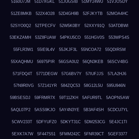
5160U7JM
51D7XGKL
51JUGSIB
51MY24WU
51VJOSDY
51ZE8MKB
522X4O28
52D4GH9B
52FJKYTB
52MOA4HC
52SYO0Q2
52TPECFV
52W5K0BY
52XXY91Q
53ATDBWI
53EKZAMH
53Z8FUAW
54PKU5CO
551HGV0S
553WPS4S
55FLR3W1
55IE9L4V
55JKJF3L
55NCOA72
55QDIRSM
55XAQHMU
56975PIR
56GSA0U2
56QN3KEB
56SCV4BG
571FDQ4T
5771DEGW
57G6BV7Y
57IUFJJS
57LA2HJ6
57N9R0VG
57Z141YR
584ZQC53
58G12L5U
595U946N
59BSESDJ
59FRMR7X
59T11ZKH
5AFUR9TL
5AOPNSAW
5AQL07P2
5ASS9KJO
5AY4N3YE
5B3AF4SH
5CDCU7YL
5CWV233T
5DFYUFZ0
5DKYT31C
5DM253CG
5E4JC1TI
5EXK7A7W
5F447S51
5FMM242C
5FNR39CT
5GEF3377