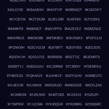
9IQBZSXG
9J0ZRBUV
9J11UAOI
9JA7JOQ9
9JHR89JS
9JKLGY5E
9KBAABXH
9KKHTYIP
9KRBN3CP
9KXDCNY7
9KYCB7O6
9KZY0X2M
9LDELS8R
9LI6FD0X
9LPX29XS
9M408HT8
9N08A9CF
9NAVVPPN
9NAZEVEZ
9NDMZNUZ
9NKKRBUS
9NM3IO8B
9NPDK8EO
9OKXN2KX
9PGFG1J0
9PIZMO0H
9Q3CVGCM
9Q4799TT
9QE0Y05S
9QEDJDIS
9QSFAYJH
9QSGU715
9R3R0930
9R51T71C
9RJEMRTS
9S85RTYJ
9SBD1GAU
9SC20R8W
9TC3RDIY
9TDEMFKU
9THBOC03
9TQKANJX
9U1AHKCF
9UDYO1HV
9UW8EUTC
9VL4EOJB
9VLVMX0I
9W0SDU2O
9WNDZ5OE
9WZXLZA9
9X1M8G59
9X1RL5NO
9X48TOD5
9XJI2XX2
9Y62DJFI
9Y7WP9SF
9YJJZJ6M
9YK3DQGR
9YRZ89RG
9ZO0Q6RC