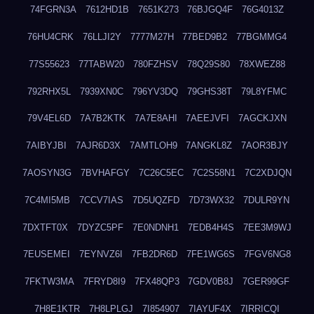
74FGRN3A
7612HD1B
7651K273
76BJGQ4F
76G4013Z
76HU4CRK
76LLJI2Y
7777M27H
77BED9B2
77BGMMG4
77S55623
77TABW20
780FZHSV
78Q29S80
78XWEZ88
792RHX5L
7939XN0C
796YV3DQ
79GHS38T
79L8YFMC
79V4EL6D
7A7B2KTK
7A7E8AHI
7AEEJVFI
7AGCKJXN
7AIBYJBI
7AJR6D3X
7AMTLOH9
7ANGKL8Z
7AOR3BJY
7AOSYN3G
7BVHAFGY
7C26C5EC
7C2S58N1
7C2XDJQN
7C4MI5MB
7CCV7IAS
7D5UQZFD
7D73WX32
7DULR9YN
7DXTFT0X
7DYZC5PF
7E0NDNH1
7EDB4H4S
7EE3M9WJ
7EUSEMEI
7EYNVZ6I
7FB2DR6D
7FE1WG6S
7FGV6NG8
7FKTW3MA
7FRYD8I9
7FX48QP3
7GDV0B8J
7GER99GF
7H8E1KTR
7H8LPLGJ
7I854907
7IAYUF4X
7IRRICQI