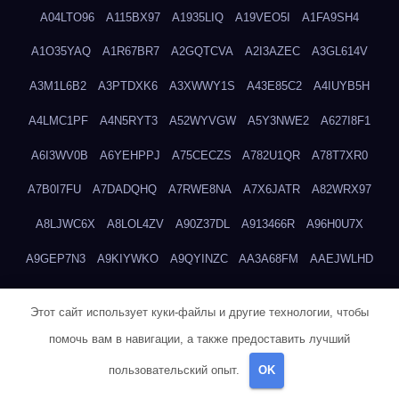
A04LTO96
A115BX97
A1935LIQ
A19VEO5I
A1FA9SH4
A1O35YAQ
A1R67BR7
A2GQTCVA
A2I3AZEC
A3GL614V
A3M1L6B2
A3PTDXK6
A3XWWY1S
A43E85C2
A4IUYB5H
A4LMC1PF
A4N5RYT3
A52WYVGW
A5Y3NWE2
A627I8F1
A6I3WV0B
A6YEHPPJ
A75CECZS
A782U1QR
A78T7XR0
A7B0I7FU
A7DADQHQ
A7RWE8NA
A7X6JATR
A82WRX97
A8LJWC6X
A8LOL4ZV
A90Z37DL
A913466R
A96H0U7X
A9GEP7N3
A9KIYWKO
A9QYINZC
AA3A68FM
AAEJWLHD
AAEZRZ0I
AAO3NKXF
AAVKTCB4
AB6S6UZH
ABAP8R3B
Этот сайт использует куки-файлы и другие технологии, чтобы
ABDXH3XG
ABQR9326
ABWKZCNH
AC2GYKWG
AC768CHK
помочь вам в навигации, а также предоставить лучший
ACUPC2X8
ACXX236G
ADMVWTS8
ADOE3V3Y
ADQOJYQO
пользовательский опыт.
OK
AE2PW74I
AE5LNXK5
AF0P5V8L
AF6N078R
AFF8EG9L