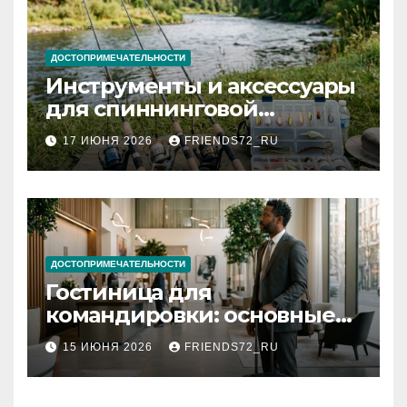
ДОСТОПРИМЕЧАТЕЛЬНОСТИ
Инструменты и аксессуары
для спиннинговой
рыбалки: назначение и
17 ИЮНЯ 2026
FRIENDS72_RU
типы
ДОСТОПРИМЕЧАТЕЛЬНОСТИ
Гостиница для
командировки: основные
критерии выбора
15 ИЮНЯ 2026
FRIENDS72_RU