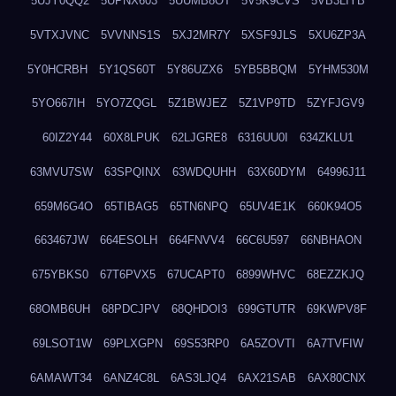
5UJY0QQ2
5UPNX603
5UUMB8OT
5V5K9CVS
5VB3LIYB
5VTXJVNC
5VVNNS1S
5XJ2MR7Y
5XSF9JLS
5XU6ZP3A
5Y0HCRBH
5Y1QS60T
5Y86UZX6
5YB5BBQM
5YHM530M
5YO667IH
5YO7ZQGL
5Z1BWJEZ
5Z1VP9TD
5ZYFJGV9
60IZ2Y44
60X8LPUK
62LJGRE8
6316UU0I
634ZKLU1
63MVU7SW
63SPQINX
63WDQUHH
63X60DYM
64996J11
659M6G4O
65TIBAG5
65TN6NPQ
65UV4E1K
660K94O5
663467JW
664ESOLH
664FNVV4
66C6U597
66NBHAON
675YBKS0
67T6PVX5
67UCAPT0
6899WHVC
68EZZKJQ
68OMB6UH
68PDCJPV
68QHDOI3
699GTUTR
69KWPV8F
69LSOT1W
69PLXGPN
69S53RP0
6A5ZOVTI
6A7TVFIW
6AMAWT34
6ANZ4C8L
6AS3LJQ4
6AX21SAB
6AX80CNX