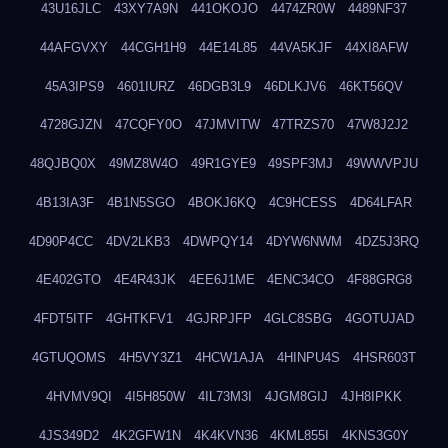
43U16JLC
43XY7A9N
441OKOJO
4474ZR0W
4489NF37
44AFGVXY
44CGH1H9
44E14L85
44VA5KJF
44XI8AFW
45A3IPS9
4601IURZ
46DGB3L9
46DLKJV6
46KT56QV
4728GJZN
47CQFY0O
47JMVITW
47TRZS70
47W8J2J2
48QJBQ0X
49MZ8W4O
49R1GYE9
49SPF3MJ
49WWVPJU
4B13IA3F
4B1N5SGO
4BOKJ6KQ
4C9HCESS
4D64LFAR
4D90P4CC
4DV2LKB3
4DWPQY14
4DYW6NWM
4DZ5J3RQ
4E402GTO
4E4R43JK
4EE6J1ME
4ENC34CO
4F88GRG8
4FDT5ITF
4GHTKFV1
4GJRPJFP
4GLC8SBG
4GOTUJAD
4GTUQOMS
4H5VY3Z1
4HCW1AJA
4HINPU4S
4HSR603T
4HVMV9QI
4I5H850W
4IL73M3I
4JGM8GIJ
4JH8IPKK
4JS349D2
4K2GFW1N
4K4KVN36
4KML855I
4KNS3G0Y