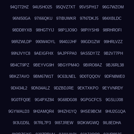
94Q772HZ
94USHO25
95QVZ7XT
95VSPH17
96G7WZOM
96NI50GA
97I66QKU
97IBUWKR
97N7DKJ5
984XBLDC
98DD8YXB
98HGTYIJ
98P1JO9O
98PIYSH9
98RHROFI
98RZWLDP
990W4OYL
9940JJHF
99GDI1ZW
99HRLVZZ
99NJVYC8
9AEIGFHX
9AJPFPA0
9AS5DY7Z
9B2V77PH
9B4CT9PZ
9BEYVG9H
9BGYPM4O
9BIRO8AZ
9BJ6RL38
9BKZ7AVO
9BM67W1T
9C63LNEL
9D0TQQOV
9DFN8WE0
9DI434L2
9DN34ALZ
9DZBDJRE
9EKTXKPO
9EYVNRDY
9G0TFQ0E
9G4PXZ84
9G68DG08
9GPGCFCS
9GSLIJ08
9GYWALD3
9H2AMQR4
9HIZH1YQ
9HSE9BCM
9HU2G1QA
9I3U1D5L
9I7RL7P3
9I87JREW
9IDKWGWQ
9IL8EDHA