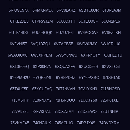
6RKWC57X
6RMKNV3X
6RV8LARZ
6SBTC8OR
6T3R3AJM
6TKE2JE3
6TPRWJZM
6U06OJTH
6UJEQ0CF
6UQ42P16
6UTK14DG
6UU9ROQK
6UZUZF6L
6V4POCW2
6V6FZLKN
6VJVHI57
6VQ1DZQ1
6VZACB5E
6W0V02MY
6W1CRLU0
6WAOIUX0
6WJXFPEM
6WSY8NWU
6XFR4OTY
6XIHLDTU
6XL3E0EQ
6XP30R7N
6XQUAXFV
6XUCD56H
6XVXTC5I
6Y6PMH2U
6YQP5Y4L
6YR8PDRZ
6YY0PXBC
6ZISH1A0
6ZT4UC5F
6ZYCUFVQ
70T7NVVN
70V1YKH3
711BHOSD
713M5IHY
718NNXY2
71H5RDOO
71UQJY58
725P81XE
727P972L
72FW37AL
73CXZZM4
73IDZEWO
73UTNHIP
73VKAF4E
740HGIUK
745ACL1O
74DPJX4S
74DVDXRM