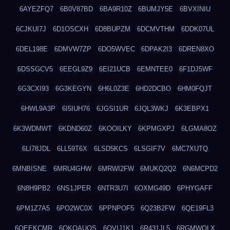
6AYEZFQ7
6B0V87BD
6BA9R10Z
6BUMJY5E
6BVXINIU
6CJKUI7J
6D1OSCXH
6D8BUPZM
6DCMVTHM
6DDK07UL
6DEL198E
6DMVW7ZP
6DO5WVEC
6DPAK2I3
6DREN8XO
6DSSGCV5
6EEGL9Z9
6EI21UCB
6EMNTEE0
6F1DJ5WF
6G3CXI93
6G3KEGYN
6H6L0Z3E
6HD2DCBO
6HM0FQJT
6HWL9A3P
6I5IUH76
6JGSI1UR
6JQL3WKJ
6K3EBPX1
6K3WDMWT
6KDND60Z
6KOOILKY
6KPMGXPJ
6LGMA8OZ
6LI78JDL
6LL59T6X
6LSD5KCS
6LSGIF7V
6MC7XUTQ
6MNBISNE
6MRU4GHW
6MRWI2FW
6MUKQ2Q2
6N6MCPD2
6N8H9PB2
6NS1JPER
6NTR3U7I
6OXMG49D
6PHYGAFF
6PM1Z7A5
6PO2WC0X
6PPNPOF5
6Q23B2FW
6QE19FL3
6QEEKCMR
6QKOAUOS
6QVIJ1K1
6R431JL5
6RGMWOLX