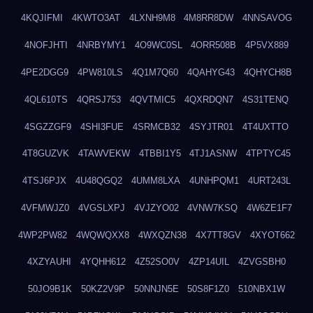
4KQJIFMI
4KWTO3AT
4LXNH9M8
4M8RR8DW
4NNSAVOG
4NOFJHTI
4NRBYMY1
4O9WC0SL
4ORR508B
4P5VX889
4PE2DGG9
4PW810LS
4Q1M7Q60
4QAHYG43
4QHYCH8B
4QL610TS
4QRSJ753
4QVTMIC5
4QXRDQN7
4S31TENQ
4SGZZGF9
4SHI3FUE
4SRMCB32
4SYJTR01
4T4UXTTO
4T8GUZVK
4TAWVEKW
4TBBI1Y5
4TJ1ASNW
4TPTYC45
4TSJ6PJX
4U48QGQ2
4UMM8LXA
4UNHPQM1
4URT243L
4VFMWJZ0
4VGSLXPJ
4VJZYO02
4VNW7KSQ
4W6ZE1F7
4WP2PW82
4WQWQXX8
4WXQZN38
4X7TT8GV
4XYOT662
4XZYAUHI
4YQHH612
4Z52SO0V
4ZP14UIL
4ZVGSBH0
50JO9B1K
50KZ2V9P
50NNJN5E
50S8F1Z0
510NBX1W