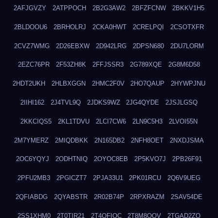
2AFJGVZY
2ATPPOCH
2B2G3AW2
2BFZFCNW
2BKKV1H5
2BLDOOU6
2BRHOLRJ
2CKA0HWT
2CRELPQI
2CSOTXFR
2CVZ7WMG
2D26EBXW
2D942LRG
2DPSN680
2DU7LORM
2EZC76PR
2F53ZH8K
2FFJSSR3
2G789XQE
2G8M6D58
2HDT2UKH
2HLBXGGN
2HMC2F0V
2HO7QAUP
2HYWPJNU
2IIHI162
2J4TVL9Q
2JDKS9WZ
2JG4QYDE
2JSJLGSQ
2KKCIQS5
2KL1TDVU
2LCI7CW6
2LN9C5H3
2LVOI55N
2M7YMERZ
2MIQDBKK
2N165DB2
2NFH8OET
2NXDJSMA
2OC6YQYJ
2ODHTNIQ
2OYOC8EB
2P5KVO7J
2PB26F91
2PFU2MB3
2PGICZT7
2PJA33U1
2PK01RCU
2Q6V9UEG
2QFIABDG
2QYABSTR
2R02B74P
2RPXRAZM
2SAV54DE
2SS1XHM0
2T0TIR21
2T4QFIOC
2T8M8OOV
2TGAD2ZO