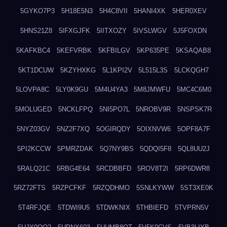
5GYKO7P3
5H18E5N3
5H4C8VII
5HANI4XK
5HER0XEV
5HNS21Z8
5IFXGJFK
5IITXOZY
5IVSLWGV
5J5FOXDN
5KAFKBC4
5KEFVRBK
5KFBILGV
5KP635PE
5KSAQAB8
5KT1DCUW
5KZYHXKG
5L1KPI2V
5L515L3S
5LCKQGH7
5LOVPA8C
5LY0K9GU
5M4U4YA3
5M8JMWFU
5MC4C6M0
5MOLUGED
5NCKLFPQ
5NI5PO7L
5NROBV9R
5NSPSK7R
5NYZ03GV
5NZ2F7XQ
5OGIRQDY
5OIXNVW6
5OPF8A7F
5PI2KCCW
5PMRZDAK
5Q7NY9BS
5QDQI5F8
5QL8UU2J
5RALQ21C
5RBG4E64
5RCDBBFD
5ROV8T2I
5RP6DWR8
5RZ72FTS
5RZPCFKF
5RZQDHMO
5SNLKYWW
5ST3XE0K
5T4RFJQE
5TDWI9U5
5TDWKNIX
5THBIEFD
5TVPRN5V