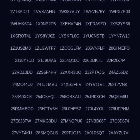
1VT6PD21
1VV8ZAHG
1W387VUY
1WFVB76Y
1WPX7P03
1WUHK6D4
1X9NP2FS
1XEHVF4N
1XFRA9ZO
1XS2YS68
1XSROT4L
1YS8YJ6Z
1YSKFL0G
1YUCNSFB
1YYN7W1J
1Z1US2M8
1ZLGWTF7
1ZOCGLFM
206VNFLF
20GH4EFO
2110Y7UD
21J9UIA6
2254Q10C
226DDKTL
22R2IX7P
22RDZ3DD
22S5F4PR
22XXR3UO
232PTAJG
24AZ56D2
24MC44U0
24TJTMVU
24XS3FEV
24YV1LVI
252T7VNK
253A0XC6
254O5EQJ
258OBXAU
25JR0XCH
25Q8956U
25RMMEOD
26HTTV6H
26L0HESZ
270L4YOL
276UFPNM
27E8J3FW
27MKG0DU
27MNQPU0
27NBD68F
27O3D674
27VYT4KU
28SMQGU6
299T1G15
2A01R6QT
2AAYZL7V