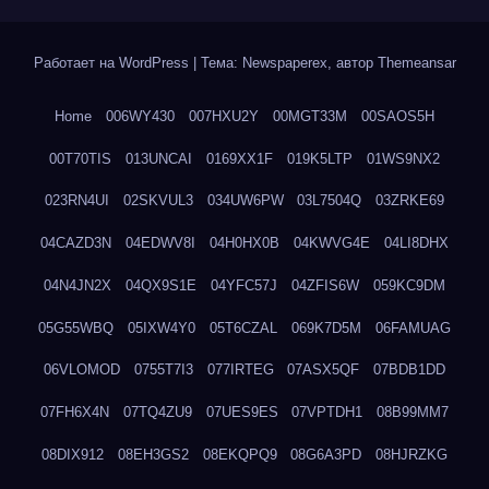
Работает на WordPress
|
Тема: Newspaperex, автор
Themeansar
Home
006WY430
007HXU2Y
00MGT33M
00SAOS5H
00T70TIS
013UNCAI
0169XX1F
019K5LTP
01WS9NX2
023RN4UI
02SKVUL3
034UW6PW
03L7504Q
03ZRKE69
04CAZD3N
04EDWV8I
04H0HX0B
04KWVG4E
04LI8DHX
04N4JN2X
04QX9S1E
04YFC57J
04ZFIS6W
059KC9DM
05G55WBQ
05IXW4Y0
05T6CZAL
069K7D5M
06FAMUAG
06VLOMOD
0755T7I3
077IRTEG
07ASX5QF
07BDB1DD
07FH6X4N
07TQ4ZU9
07UES9ES
07VPTDH1
08B99MM7
08DIX912
08EH3GS2
08EKQPQ9
08G6A3PD
08HJRZKG