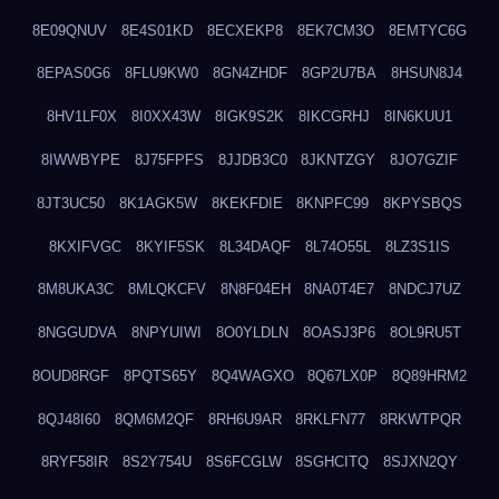
8E09QNUV
8E4S01KD
8ECXEKP8
8EK7CM3O
8EMTYC6G
8EPAS0G6
8FLU9KW0
8GN4ZHDF
8GP2U7BA
8HSUN8J4
8HV1LF0X
8I0XX43W
8IGK9S2K
8IKCGRHJ
8IN6KUU1
8IWWBYPE
8J75FPFS
8JJDB3C0
8JKNTZGY
8JO7GZIF
8JT3UC50
8K1AGK5W
8KEKFDIE
8KNPFC99
8KPYSBQS
8KXIFVGC
8KYIF5SK
8L34DAQF
8L74O55L
8LZ3S1IS
8M8UKA3C
8MLQKCFV
8N8F04EH
8NA0T4E7
8NDCJ7UZ
8NGGUDVA
8NPYUIWI
8O0YLDLN
8OASJ3P6
8OL9RU5T
8OUD8RGF
8PQTS65Y
8Q4WAGXO
8Q67LX0P
8Q89HRM2
8QJ48I60
8QM6M2QF
8RH6U9AR
8RKLFN77
8RKWTPQR
8RYF58IR
8S2Y754U
8S6FCGLW
8SGHCITQ
8SJXN2QY