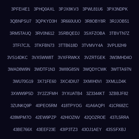
3PFEI4E1
3PHQ0AXL
3PJX8KV3
3PWL81U6
3PX3NDPK
3QBNPSU7
3QPKYD3H
3R660UUO
3R8OBY8R
3RJJOB51
3RM5TAUQ
3RV0N612
3SRBQEDJ
3SXFZOBA
3TBVTN7Z
3TFI7CJL
3TKFBN73
3TTB618D
3TVMVY4A
3VPL82H9
3VS14DKC
3VX5WW8T
3VXFRWKX
3VZRTGEK
3W3MHD4O
3WAD8W9N
3WDTF1N3
3WI8G8SN
3WQDYCWK
3WTTA97N
3WU70G19
3X71FE60
3XC4DIU7
3XMIH0VI
3XMLLD4K
3XWW9P5D
3Y2Z2FMH
3YXUATB4
3Z3344KT
3ZBBJF82
3ZUNKQ9P
40PEO5RM
418TPYOG
41A6AQPI
41CR68ZC
428MPM7O
42EW9PZP
42HIOZNV
42QOZROE
437L5RRA
43BE766X
43EEF23E
43IP3TZ3
43OJ1AEY
43SSFXBJ