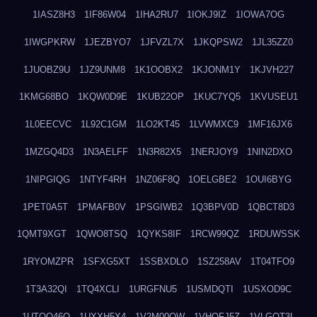
1IASZ8H3
1IF86W04
1IHA2RU7
1IOKJ9IZ
1IOWA7OG
1IWGPKRW
1JEZBYO7
1JFVZL7X
1JKQPSW2
1JL35ZZ0
1JUOBZ9U
1JZ9UNM8
1K1OOBX2
1KJONM1Y
1KJVH227
1KMG68BO
1KQW0D9E
1KUB22OP
1KUC7YQ5
1KVUSEU1
1L0EECVC
1L92C1GM
1LO2KT45
1LVWMXC9
1MF16JX6
1MZGQ4D3
1N3AELFF
1N3R82X5
1NERJOY9
1NIN2DXO
1NIPGIQG
1NTYF4RH
1NZ06F8Q
1OELGBE2
1OUI6BYG
1PET0A5T
1PMAFB0V
1PSGIWB2
1Q3BPV0D
1QBCT8D3
1QMT9XGT
1QWO8TSQ
1QYKS8IF
1RCW99QZ
1RDUWSSK
1RYOMZPR
1SFXG5XT
1SSBXDLO
1SZ258AV
1T04TFO9
1T3A32QI
1TQ4XCLI
1URGFNU5
1USMDQTI
1USXOD9C
1UTQO46Q
1UXXH5X4
1V2M00OW
1VHOFJ5Z
1VLGOT3L