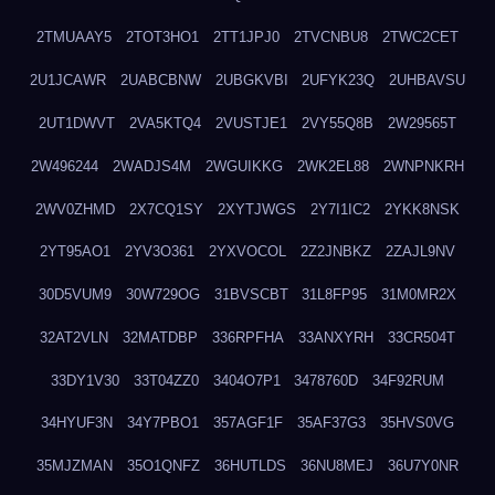
2TMUAAY5
2TOT3HO1
2TT1JPJ0
2TVCNBU8
2TWC2CET
2U1JCAWR
2UABCBNW
2UBGKVBI
2UFYK23Q
2UHBAVSU
2UT1DWVT
2VA5KTQ4
2VUSTJE1
2VY55Q8B
2W29565T
2W496244
2WADJS4M
2WGUIKKG
2WK2EL88
2WNPNKRH
2WV0ZHMD
2X7CQ1SY
2XYTJWGS
2Y7I1IC2
2YKK8NSK
2YT95AO1
2YV3O361
2YXVOCOL
2Z2JNBKZ
2ZAJL9NV
30D5VUM9
30W729OG
31BVSCBT
31L8FP95
31M0MR2X
32AT2VLN
32MATDBP
336RPFHA
33ANXYRH
33CR504T
33DY1V30
33T04ZZ0
3404O7P1
3478760D
34F92RUM
34HYUF3N
34Y7PBO1
357AGF1F
35AF37G3
35HVS0VG
35MJZMAN
35O1QNFZ
36HUTLDS
36NU8MEJ
36U7Y0NR