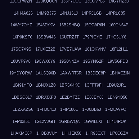
12QCPWZN
12UKQO0N
133P7UOC
13COV7L8
14GYHZ3D
14H4A825
14M9BJ75
14NJ13LJ
14PRJLGB
14PRLC85
14WY7OYZ
1546DY9V
15B2SHBQ
15C9WR6H
160ON64P
16P9KSF6
16SBWI43
16U7RZJT
179PIGYE
17HG5UY8
17SO7X9S
17UXEZ2B
17VE7UAW
181QKVNV
18FL2H11
18UVF9V8
19CWX8Y9
19S0NNZV
19SYNG2F
19V5GFDB
19YDYQRW
1AU5Q96D
1AXWRT6R
1B3DEC8P
1BHACZIN
1BI91YFQ
1BNJXLZ0
1BR5X4KO
1CFFT9FI
1D9U2JR1
1DBSQ817
1DRJ3XP8
1E2BYTZD
1E8JEY8J
1EN94O56
1EZXAZS6
1FH0C41J
1FIP186C
1FJ0BB6J
1FM8AVFQ
1FP03I5E
1GL2VJGH
1GRISVQA
1GWILLXI
1H4L4ROK
1HAKMC6P
1HDB3VUY
1HHJEK58
1HR93CXT
1I70CGZX