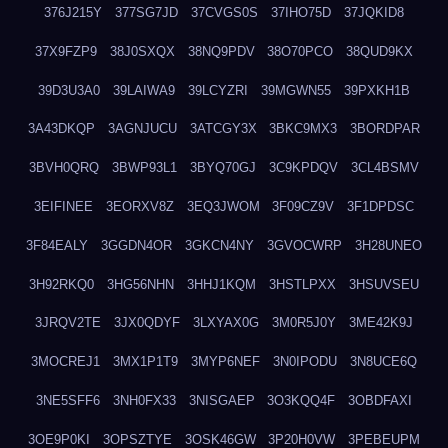
376J215Y
377SG7JD
37CVGS0S
37IHO75D
37JQKID8
37X9FZP9
38J0SXQX
38NQ9PDV
38O70PCO
38QUD9KX
39D3U3A0
39LAIWA9
39LCYZRI
39MGWN55
39PXKH1B
3A43DKQP
3AGNJUCU
3ATCGY3X
3BKC9MX3
3BORDPAR
3BVH0QRQ
3BWP93L1
3BYQ70GJ
3C9KPDQV
3CL4BSMV
3EIFINEE
3EORXV8Z
3EQ3JWOM
3F09CZ9V
3F1DPDSC
3F84EALY
3GGDN4OR
3GKCN4NY
3GVOCWRP
3H28UNEO
3H92RKQ0
3HG56NHN
3HHJ1KQM
3HSTLPXX
3HSUVSEU
3JRQV2TE
3JX0QDYF
3LXYAX0G
3M0R5J0Y
3ME42K9J
3MOCREJ1
3MX1P1T9
3MYP6NEF
3N0IPODU
3N8UCE6Q
3NE5SFF6
3NH0FX33
3NISGAEP
3O3KQQ4F
3OBDFAXI
3OE9P0KI
3OPSZTYE
3OSK46GW
3P20H0VW
3PEBEUPM