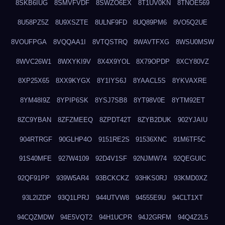
8SKB6IUG
8SMVFVDF
8SWZO6EX
8T1UV0KN
8TNOE569
8U58PZ5Z
8U9XSZTE
8ULNF9FD
8UQ89PM6
8VO5Q2UE
8VOUFPGA
8VQQAA1I
8VTQSTRQ
8WAVTFXG
8WSU0MSW
8WVC26W1
8WXYKI9V
8X4X9YOL
8X79OPDP
8XCY80VZ
8XP25X65
8XX9KYGX
8Y1IYS6J
8YAACL5S
8YKVAXRE
8YM48I9Z
8YPIP6SK
8YSJ7SB8
8YT98V0E
8YTM92ET
8ZC9YBAN
8ZFZMEEQ
8ZPDT42T
8ZYB2DUK
902YJAIU
904RTRGF
90GLHP4O
9151RE2S
91536XNC
91M6TF5C
91S40MFE
927W4109
92D4V1SF
92NJMW74
92QEGUIC
92QF91PP
939W5AR4
93BCKCKZ
93HKS0RJ
93KMD0XZ
93L2IZDP
93Q1LPRJ
944UTVW8
94555E9U
94CLT1XT
94CQZMDW
94E5VQT2
94H1UCPR
94J2GRFM
94Q4Z2L5