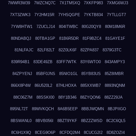
7WWR3W39
7WZCNQ7C
7X1TM5XQ
7XKFP983
7XMG6WJ3
7XT3ZWK3
7Y2HM15R
7YHSQGPE
7YKTB834
7YTLLGT7
7YW8HTW1
7ZUCLJ14
804ITWBC
80G20QY8
80M18M6R
80NDABQJ
80TBA1GP
81B6R5DR
81F9BZC4
81GAYE1F
81NLFAJC
82LF82LT
82Z0LK6F
82ZPA837
8379G3TC
839R94B1
83DE49ZB
83FF7WTK
83Y6WTO0
843AMPY3
84ZPYENJ
85BF0JNS
85NIO1GL
85YB83US
85Z8IMBR
866X8P4W
86U520L2
87HLHOXA
885XXWB7
8893NQNM
88C06Z7M
88SSKI00
88Y1B346
88ZYQON6
88ZZ29JA
895NL72T
89WVKQCH
8A6B5EEP
8BBJWQMN
8BJPIIGO
8BSWANL0
8BVB056I
8BZT9YKF
8BZZZWSD
8C2C6QL5
8C6H1X9Q
8CEG9O6P
8CFDQ2M4
8CUCG2I2
8D8ZOZI4