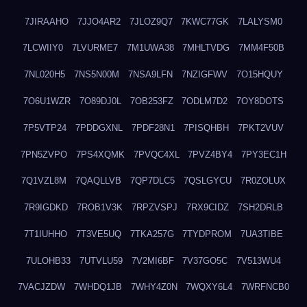
7JIRAAHO
7JJO4AR2
7JLOZ9Q7
7KWC77GK
7LALYSM0
7LCWIIY0
7LVURME7
7M1UWA38
7MHLTVDG
7MM4F50B
7NL020H5
7NS5N00M
7NSA9LFN
7NZIGFWV
7O15HQUY
7O6U1WZR
7O89DJ0L
7OB253FZ
7ODLM7D2
7OY8DOTS
7P5VTP24
7PDDGXNL
7PDF28N1
7PISQHBH
7PKT2VUV
7PN5ZVPO
7PS4XQMK
7PVQC4XL
7PVZ4BY4
7PY3EC1H
7Q1VZL8M
7QAQLLVB
7QP7DLC5
7QSLGYCU
7R0ZOLUX
7R9IGDKD
7ROB1V3K
7RPZVSPJ
7RX9CIDZ
7SH2DRLB
7T1IUHHO
7T3VE5UQ
7TKA257G
7TYDPROM
7UA3TIBE
7ULOHB33
7UTVLU59
7V2MI6BF
7V37GO5C
7V513WU4
7VACJZDW
7WHDQ1JB
7WHY4Z0N
7WQXY6L4
7WRFNCB0