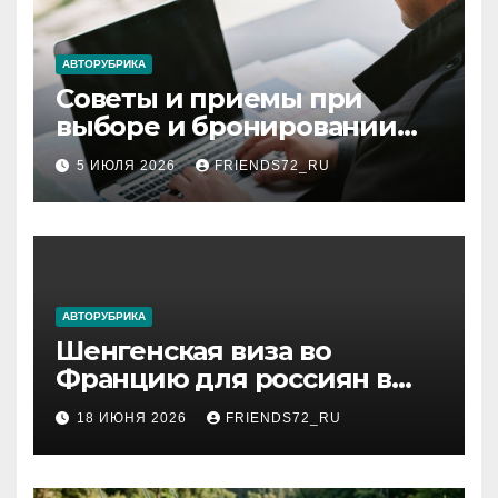
АВТОРУБРИКА
Советы и приемы при
выборе и бронировании
авиабилетов
5 ИЮЛЯ 2026
FRIENDS72_RU
АВТОРУБРИКА
Шенгенская виза во
Францию для россиян в
2026 году: сроки от 3 дней
18 ИЮНЯ 2026
FRIENDS72_RU
и список необходимых
документов