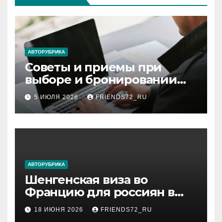
АВТОРУБРИКА
Советы и приемы при
выборе и бронировании
авиабилетов
5 ИЮЛЯ 2026
FRIENDS72_RU
АВТОРУБРИКА
Шенгенская виза во
Францию для россиян в
2026 году: сроки от 3 дней
18 ИЮНЯ 2026
FRIENDS72_RU
и список необходимых