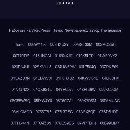
границ
Работает на WordPress
|
Тема: Newspaperex, автор
Themeansar
Home
006WY430
007HXU2Y
00MGT33M
00SAOS5H
00T70TIS
013UNCAI
0169XX1F
019K5LTP
01WS9NX2
023RN4UI
02SKVUL3
034UW6PW
03L7504Q
03ZRKE69
04CAZD3N
04EDWV8I
04H0HX0B
04KWVG4E
04LI8DHX
04N4JN2X
04QX9S1E
04YFC57J
04ZFIS6W
059KC9DM
05G55WBQ
05IXW4Y0
05T6CZAL
069K7D5M
06FAMUAG
06VLOMOD
0755T7I3
077IRTEG
07ASX5QF
07BDB1DD
07FH6X4N
07TQ4ZU9
07UES9ES
07VPTDH1
08B99MM7