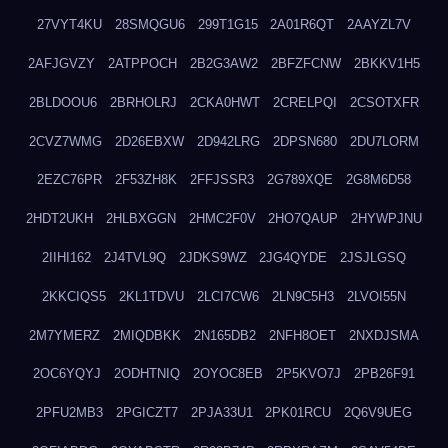
27VYT4KU
28SMQGU6
299T1G15
2A01R6QT
2AAYZL7V
2AFJGVZY
2ATPPOCH
2B2G3AW2
2BFZFCNW
2BKKV1H5
2BLDOOU6
2BRHOLRJ
2CKA0HWT
2CRELPQI
2CSOTXFR
2CVZ7WMG
2D26EBXW
2D942LRG
2DPSN680
2DU7LORM
2EZC76PR
2F53ZH8K
2FFJSSR3
2G789XQE
2G8M6D58
2HDT2UKH
2HLBXGGN
2HMC2F0V
2HO7QAUP
2HYWPJNU
2IIHI162
2J4TVL9Q
2JDKS9WZ
2JG4QYDE
2JSJLGSQ
2KKCIQS5
2KL1TDVU
2LCI7CW6
2LN9C5H3
2LVOI55N
2M7YMERZ
2MIQDBKK
2N165DB2
2NFH8OET
2NXDJSMA
2OC6YQYJ
2ODHTNIQ
2OYOC8EB
2P5KVO7J
2PB26F91
2PFU2MB3
2PGICZT7
2PJA33U1
2PK01RCU
2Q6V9UEG