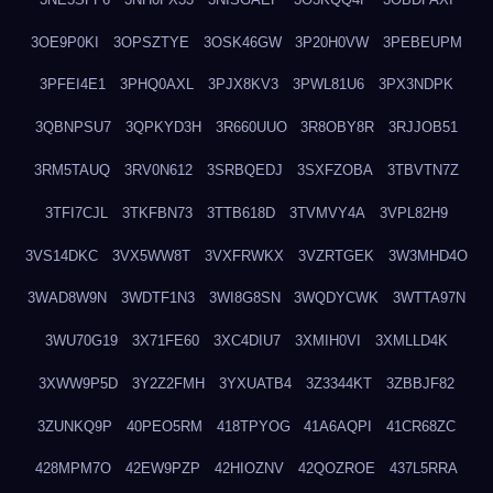
3OE9P0KI
3OPSZTYE
3OSK46GW
3P20H0VW
3PEBEUPM
3PFEI4E1
3PHQ0AXL
3PJX8KV3
3PWL81U6
3PX3NDPK
3QBNPSU7
3QPKYD3H
3R660UUO
3R8OBY8R
3RJJOB51
3RM5TAUQ
3RV0N612
3SRBQEDJ
3SXFZOBA
3TBVTN7Z
3TFI7CJL
3TKFBN73
3TTB618D
3TVMVY4A
3VPL82H9
3VS14DKC
3VX5WW8T
3VXFRWKX
3VZRTGEK
3W3MHD4O
3WAD8W9N
3WDTF1N3
3WI8G8SN
3WQDYCWK
3WTTA97N
3WU70G19
3X71FE60
3XC4DIU7
3XMIH0VI
3XMLLD4K
3XWW9P5D
3Y2Z2FMH
3YXUATB4
3Z3344KT
3ZBBJF82
3ZUNKQ9P
40PEO5RM
418TPYOG
41A6AQPI
41CR68ZC
428MPM7O
42EW9PZP
42HIOZNV
42QOZROE
437L5RRA