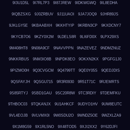
9I3U1D5L
9I7RL7P3
9I87JREW
9IDKWGWQ
9IL8EDHA
9IQBZSXG
9J0ZRBUV
9J11UAOI
9JA7JOQ9
9JHR89JS
9JKLGY5E
9KBAABXH
9KKHTYIP
9KRBN3CP
9KXDCNY7
9KYCB7O6
9KZY0X2M
9LDELS8R
9LI6FD0X
9LPX29XS
9M408HT8
9N08A9CF
9NAVVPPN
9NAZEVEZ
9NDMZNUZ
9NKKRBUS
9NM3IO8B
9NPDK8EO
9OKXN2KX
9PGFG1J0
9PIZMO0H
9Q3CVGCM
9Q4799TT
9QE0Y05S
9QEDJDIS
9QSFAYJH
9QSGU715
9R3R0930
9R51T71C
9RJEMRTS
9S85RTYJ
9SBD1GAU
9SC20R8W
9TC3RDIY
9TDEMFKU
9THBOC03
9TQKANJX
9U1AHKCF
9UDYO1HV
9UW8EUTC
9VL4EOJB
9VLVMX0I
9W0SDU2O
9WNDZ5OE
9WZXLZA9
9X1M8G59
9X1RL5NO
9X48TOD5
9XJI2XX2
9Y62DJFI