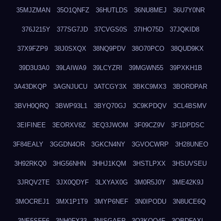
35MJZMAN
35O1QNFZ
36HUTLDS
36NU8MEJ
36U7Y0NR
376J215Y
377SG7JD
37CVGS0S
37IHO75D
37JQKID8
37X9FZP9
38J0SXQX
38NQ9PDV
38O70PCO
38QUD9KX
39D3U3A0
39LAIWA9
39LCYZRI
39MGWN55
39PXKH1B
3A43DKQP
3AGNJUCU
3ATCGY3X
3BKC9MX3
3BORDPAR
3BVH0QRQ
3BWP93L1
3BYQ70GJ
3C9KPDQV
3CL4BSMV
3EIFINEE
3EORXV8Z
3EQ3JWOM
3F09CZ9V
3F1DPDSC
3F84EALY
3GGDN4OR
3GKCN4NY
3GVOCWRP
3H28UNEO
3H92RKQ0
3HG56NHN
3HHJ1KQM
3HSTLPXX
3HSUVSEU
3JRQV2TE
3JX0QDYF
3LXYAX0G
3M0R5J0Y
3ME42K9J
3MOCREJ1
3MX1P1T9
3MYP6NEF
3N0IPODU
3N8UCE6Q
3NE5SFF6
3NH0FX33
3NISGAEP
3O3KQQ4F
3OBDFAXI