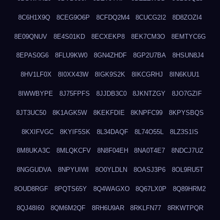
8C6H1X9Q
8CEG9O6P
8CFDQ2M4
8CUCG2I2
8D8ZOZI4
8E09QNUV
8E4S01KD
8ECXEKP8
8EK7CM3O
8EMTYC6G
8EPAS0G6
8FLU9KW0
8GN4ZHDF
8GP2U7BA
8HSUN8J4
8HV1LF0X
8I0XX43W
8IGK9S2K
8IKCGRHJ
8IN6KUU1
8IWWBYPE
8J75FPFS
8JJDB3C0
8JKNTZGY
8JO7GZIF
8JT3UC50
8K1AGK5W
8KEKFDIE
8KNPFC99
8KPYSBQS
8KXIFVGC
8KYIF5SK
8L34DAQF
8L74O55L
8LZ3S1IS
8M8UKA3C
8MLQKCFV
8N8F04EH
8NA0T4E7
8NDCJ7UZ
8NGGUDVA
8NPYUIWI
8O0YLDLN
8OASJ3P6
8OL9RU5T
8OUD8RGF
8PQTS65Y
8Q4WAGXO
8Q67LX0P
8Q89HRM2
8QJ48I60
8QM6M2QF
8RH6U9AR
8RKLFN77
8RKWTPQR