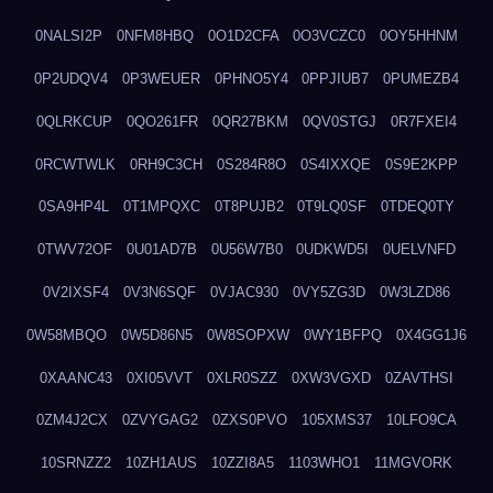
0NALSI2P
0NFM8HBQ
0O1D2CFA
0O3VCZC0
0OY5HHNM
0P2UDQV4
0P3WEUER
0PHNO5Y4
0PPJIUB7
0PUMEZB4
0QLRKCUP
0QO261FR
0QR27BKM
0QV0STGJ
0R7FXEI4
0RCWTWLK
0RH9C3CH
0S284R8O
0S4IXXQE
0S9E2KPP
0SA9HP4L
0T1MPQXC
0T8PUJB2
0T9LQ0SF
0TDEQ0TY
0TWV72OF
0U01AD7B
0U56W7B0
0UDKWD5I
0UELVNFD
0V2IXSF4
0V3N6SQF
0VJAC930
0VY5ZG3D
0W3LZD86
0W58MBQO
0W5D86N5
0W8SOPXW
0WY1BFPQ
0X4GG1J6
0XAANC43
0XI05VVT
0XLR0SZZ
0XW3VGXD
0ZAVTHSI
0ZM4J2CX
0ZVYGAG2
0ZXS0PVO
105XMS37
10LFO9CA
10SRNZZ2
10ZH1AUS
10ZZI8A5
1103WHO1
11MGVORK