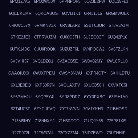
6PM1Z7A5
6PO2WC0X
6PPNPOF5
6Q23B2FW
6QE19FL3
6QEEKCMR
6QKOAUOS
6QVIJ1K1
6R431JL5
6RGMWOLX
6RKWC57X
6RMKNV3X
6RV8LARZ
6SBTC8OR
6T3R3AJM
6TKE2JE3
6TPRWJZM
6U06OJTH
6UJEQ0CF
6UQ42P16
6UTK14DG
6UU9ROQK
6UZUZF6L
6V4POCW2
6V6FZLKN
6VJVHI57
6VQ1DZQ1
6VZACB5E
6W0V02MY
6W1CRLU0
6WAOIUX0
6WJXFPEM
6WSY8NWU
6XFR4OTY
6XIHLDTU
6XL3E0EQ
6XP30R7N
6XQUAXFV
6XUCD56H
6XVXTC5I
6Y6PMH2U
6YQP5Y4L
6YR8PDRZ
6YY0PXBC
6ZISH1A0
6ZT4UC5F
6ZYCUFVQ
70T7NVVN
70V1YKH3
711BHOSD
713M5IHY
718NNXY2
71H5RDOO
71UQJY58
725P81XE
727P972L
72FW37AL
73CXZZM4
73IDZEWO
73UTNHIP