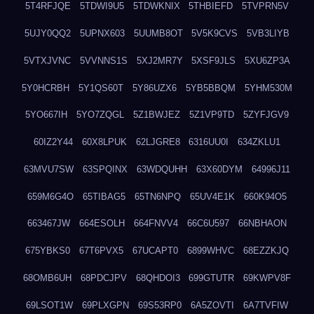
5T4RFJQE
5TDWI9U5
5TDWKNIX
5THBIEFD
5TVPRN5V
5UJY0QQ2
5UPNX603
5UUMB8OT
5V5K9CVS
5VB3LIYB
5VTXJVNC
5VVNNS1S
5XJ2MR7Y
5XSF9JLS
5XU6ZP3A
5Y0HCRBH
5Y1QS60T
5Y86UZX6
5YB5BBQM
5YHM530M
5YO667IH
5YO7ZQGL
5Z1BWJEZ
5Z1VP9TD
5ZYFJGV9
60IZ2Y44
60X8LPUK
62LJGRE8
6316UU0I
634ZKLU1
63MVU7SW
63SPQINX
63WDQUHH
63X60DYM
64996J11
659M6G4O
65TIBAG5
65TN6NPQ
65UV4E1K
660K94O5
663467JW
664ESOLH
664FNVV4
66C6U597
66NBHAON
675YBKS0
67T6PVX5
67UCAPT0
6899WHVC
68EZZKJQ
68OMB6UH
68PDCJPV
68QHDOI3
699GTUTR
69KWPV8F
69LSOT1W
69PLXGPN
69S53RP0
6A5ZOVTI
6A7TVFIW