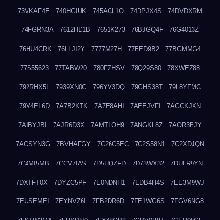
73VKAF4E
740HGIUK
745ACL1O
74DPJX4S
74DVDXRM
74FGRN3A
7612HD1B
7651K273
76BJGQ4F
76G4013Z
76HU4CRK
76LLJI2Y
7777M27H
77BED9B2
77BGMMG4
77S55623
77TABW20
780FZHSV
78Q29S80
78XWEZ88
792RHX5L
7939XN0C
796YV3DQ
79GHS38T
79L8YFMC
79V4EL6D
7A7B2KTK
7A7E8AHI
7AEEJVFI
7AGCKJXN
7AIBYJBI
7AJR6D3X
7AMTLOH9
7ANGKL8Z
7AOR3BJY
7AOSYN3G
7BVHAFGY
7C26C5EC
7C2S58N1
7C2XDJQN
7C4MI5MB
7CCV7IAS
7D5UQZFD
7D73WX32
7DULR9YN
7DXTFT0X
7DYZC5PF
7E0NDNH1
7EDB4H4S
7EE3M9WJ
7EUSEMEI
7EYNVZ6I
7FB2DR6D
7FE1WG6S
7FGV6NG8