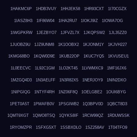
1HAKMC6P
1HDB3VUY
1HHJEK58
1HR93CXT
1I70CGZX
1IASZ8H3
1IF86W04
1IHA2RU7
1IOKJ9IZ
1IOWA7OG
1IWGPKRW
1JEZBYO7
1JFVZL7X
1JKQPSW2
1JL35ZZ0
1JUOBZ9U
1JZ9UNM8
1K1OOBX2
1KJONM1Y
1KJVH227
1KMG68BO
1KQW0D9E
1KUB22OP
1KUC7YQ5
1KVUSEU1
1L0EECVC
1L92C1GM
1LO2KT45
1LVWMXC9
1MF16JX6
1MZGQ4D3
1N3AELFF
1N3R82X5
1NERJOY9
1NIN2DXO
1NIPGIQG
1NTYF4RH
1NZ06F8Q
1OELGBE2
1OUI6BYG
1PET0A5T
1PMAFB0V
1PSGIWB2
1Q3BPV0D
1QBCT8D3
1QMT9XGT
1QWO8TSQ
1QYKS8IF
1RCW99QZ
1RDUWSSK
1RYOMZPR
1SFXG5XT
1SSBXDLO
1SZ258AV
1T04TFO9