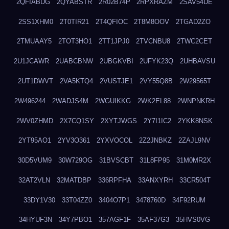
2QFIABDG
2QYABSTR
2R02B74P
2RPXRAZM
2SAV54DE
2SS1XHM0
2T0TIR21
2T4QFIOC
2T8M8OOV
2TGAD2ZO
2TMUAAY5
2TOT3HO1
2TT1JPJ0
2TVCNBU8
2TWC2CET
2U1JCAWR
2UABCBNW
2UBGKVBI
2UFYK23Q
2UHBAVSU
2UT1DWVT
2VA5KTQ4
2VUSTJE1
2VY55Q8B
2W29565T
2W496244
2WADJS4M
2WGUIKKG
2WK2EL88
2WNPNKRH
2WV0ZHMD
2X7CQ1SY
2XYTJWGS
2Y7I1IC2
2YKK8NSK
2YT95AO1
2YV3O361
2YXVOCOL
2Z2JNBKZ
2ZAJL9NV
30D5VUM9
30W729OG
31BVSCBT
31L8FP95
31M0MR2X
32AT2VLN
32MATDBP
336RPFHA
33ANXYRH
33CR504T
33DY1V30
33T04ZZ0
3404O7P1
3478760D
34F92RUM
34HYUF3N
34Y7PBO1
357AGF1F
35AF37G3
35HVS0VG