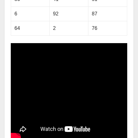
6
92
87
64
2
76