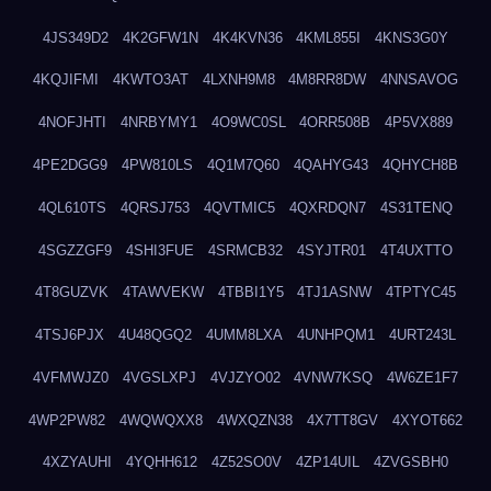
4JS349D2
4K2GFW1N
4K4KVN36
4KML855I
4KNS3G0Y
4KQJIFMI
4KWTO3AT
4LXNH9M8
4M8RR8DW
4NNSAVOG
4NOFJHTI
4NRBYMY1
4O9WC0SL
4ORR508B
4P5VX889
4PE2DGG9
4PW810LS
4Q1M7Q60
4QAHYG43
4QHYCH8B
4QL610TS
4QRSJ753
4QVTMIC5
4QXRDQN7
4S31TENQ
4SGZZGF9
4SHI3FUE
4SRMCB32
4SYJTR01
4T4UXTTO
4T8GUZVK
4TAWVEKW
4TBBI1Y5
4TJ1ASNW
4TPTYC45
4TSJ6PJX
4U48QGQ2
4UMM8LXA
4UNHPQM1
4URT243L
4VFMWJZ0
4VGSLXPJ
4VJZYO02
4VNW7KSQ
4W6ZE1F7
4WP2PW82
4WQWQXX8
4WXQZN38
4X7TT8GV
4XYOT662
4XZYAUHI
4YQHH612
4Z52SO0V
4ZP14UIL
4ZVGSBH0