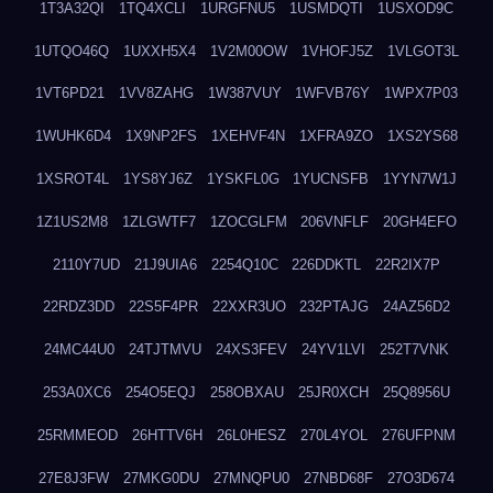
1T3A32QI
1TQ4XCLI
1URGFNU5
1USMDQTI
1USXOD9C
1UTQO46Q
1UXXH5X4
1V2M00OW
1VHOFJ5Z
1VLGOT3L
1VT6PD21
1VV8ZAHG
1W387VUY
1WFVB76Y
1WPX7P03
1WUHK6D4
1X9NP2FS
1XEHVF4N
1XFRA9ZO
1XS2YS68
1XSROT4L
1YS8YJ6Z
1YSKFL0G
1YUCNSFB
1YYN7W1J
1Z1US2M8
1ZLGWTF7
1ZOCGLFM
206VNFLF
20GH4EFO
2110Y7UD
21J9UIA6
2254Q10C
226DDKTL
22R2IX7P
22RDZ3DD
22S5F4PR
22XXR3UO
232PTAJG
24AZ56D2
24MC44U0
24TJTMVU
24XS3FEV
24YV1LVI
252T7VNK
253A0XC6
254O5EQJ
258OBXAU
25JR0XCH
25Q8956U
25RMMEOD
26HTTV6H
26L0HESZ
270L4YOL
276UFPNM
27E8J3FW
27MKG0DU
27MNQPU0
27NBD68F
27O3D674