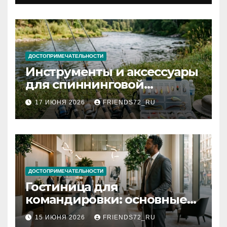
документов
ДОСТОПРИМЕЧАТЕЛЬНОСТИ
Инструменты и аксессуары
для спиннинговой
рыбалки: назначение и
17 ИЮНЯ 2026
FRIENDS72_RU
типы
ДОСТОПРИМЕЧАТЕЛЬНОСТИ
Гостиница для
командировки: основные
критерии выбора
15 ИЮНЯ 2026
FRIENDS72_RU