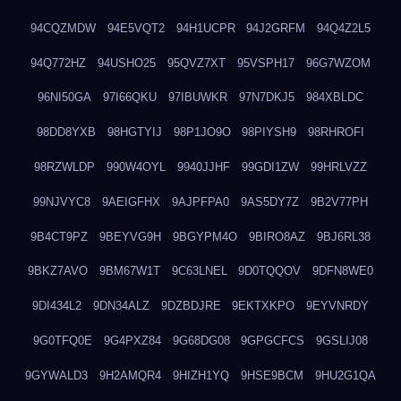
94CQZMDW
94E5VQT2
94H1UCPR
94J2GRFM
94Q4Z2L5
94Q772HZ
94USHO25
95QVZ7XT
95VSPH17
96G7WZOM
96NI50GA
97I66QKU
97IBUWKR
97N7DKJ5
984XBLDC
98DD8YXB
98HGTYIJ
98P1JO9O
98PIYSH9
98RHROFI
98RZWLDP
990W4OYL
9940JJHF
99GDI1ZW
99HRLVZZ
99NJVYC8
9AEIGFHX
9AJPFPA0
9AS5DY7Z
9B2V77PH
9B4CT9PZ
9BEYVG9H
9BGYPM4O
9BIRO8AZ
9BJ6RL38
9BKZ7AVO
9BM67W1T
9C63LNEL
9D0TQQOV
9DFN8WE0
9DI434L2
9DN34ALZ
9DZBDJRE
9EKTXKPO
9EYVNRDY
9G0TFQ0E
9G4PXZ84
9G68DG08
9GPGCFCS
9GSLIJ08
9GYWALD3
9H2AMQR4
9HIZH1YQ
9HSE9BCM
9HU2G1QA