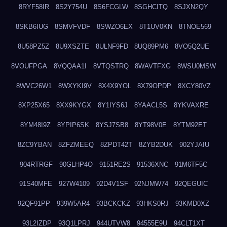
8RYF58IR
8S2Y754U
8S6FCGLW
8SGHCITQ
8SJXN2QY
8SKB6IUG
8SMVFVDF
8SWZO6EX
8T1UV0KN
8TNOE569
8U58PZ5Z
8U9XSZTE
8ULNF9FD
8UQ89PM6
8VO5Q2UE
8VOUFPGA
8VQQAA1I
8VTQSTRQ
8WAVTFXG
8WSU0MSW
8WVC26W1
8WXYKI9V
8X4X9YOL
8X79OPDP
8XCY80VZ
8XP25X65
8XX9KYGX
8Y1IYS6J
8YAACL5S
8YKVAXRE
8YM48I9Z
8YPIP6SK
8YSJ7SB8
8YT98V0E
8YTM92ET
8ZC9YBAN
8ZFZMEEQ
8ZPDT42T
8ZYB2DUK
902YJAIU
904RTRGF
90GLHP4O
9151RE2S
91536XNC
91M6TF5C
91S40MFE
927W4109
92D4V1SF
92NJMW74
92QEGUIC
92QF91PP
939W5AR4
93BCKCKZ
93HKS0RJ
93KMD0XZ
93L2IZDP
93Q1LPRJ
944UTVW8
94555E9U
94CLT1XT