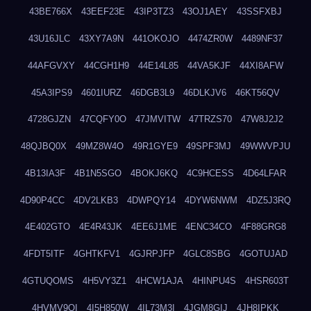
43BE766X
43EEF23E
43IP3TZ3
43OJ1AEY
43SSFXBJ
43U16JLC
43XY7A9N
441OKOJO
4474ZR0W
4489NF37
44AFGVXY
44CGH1H9
44E14L85
44VA5KJF
44XI8AFW
45A3IPS9
4601IURZ
46DGB3L9
46DLKJV6
46KT56QV
4728GJZN
47CQFY0O
47JMVITW
47TRZS70
47W8J2J2
48QJBQ0X
49MZ8W4O
49R1GYE9
49SPF3MJ
49WWVPJU
4B13IA3F
4B1N5SGO
4BOKJ6KQ
4C9HCESS
4D64LFAR
4D90P4CC
4DV2LKB3
4DWPQY14
4DYW6NWM
4DZ5J3RQ
4E402GTO
4E4R43JK
4EE6J1ME
4ENC34CO
4F88GRG8
4FDT5ITF
4GHTKFV1
4GJRPJFP
4GLC8SBG
4GOTUJAD
4GTUQOMS
4H5VY3Z1
4HCW1AJA
4HINPU4S
4HSR603T
4HVMV9QI
4I5H850W
4IL73M3I
4JGM8GIJ
4JH8IPKK