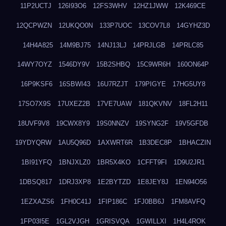
11P2UCTJ
126I93O6
12FS3WHV
12HZ1JWW
12K469CE
12QCPWZN
12UKQO0N
133P7UOC
13COV7L8
14GYHZ3D
14H4A825
14M9BJ75
14NJ13LJ
14PRJLGB
14PRLC85
14WY7OYZ
1546DY9V
15B2SHBQ
15C9WR6H
160ON64P
16P9KSF6
16SBWI43
16U7RZJT
179PIGYE
17HG5UY8
17SO7X9S
17UXEZ2B
17VE7UAW
181QKVNV
18FL2H11
18UVF9V8
19CWX8Y9
19S0NNZV
19SYNG2F
19V5GFDB
19YDYQRW
1AU5Q96D
1AXWRT6R
1B3DEC8P
1BHACZIN
1BI91YFQ
1BNJXLZ0
1BR5X4KO
1CFFT9FI
1D9U2JR1
1DBSQ817
1DRJ3XP8
1E2BYTZD
1E8JEY8J
1EN94O56
1EZXAZS6
1FH0C41J
1FIP186C
1FJ0BB6J
1FM8AVFQ
1FP03I5E
1GL2VJGH
1GRISVQA
1GWILLXI
1H4L4ROK