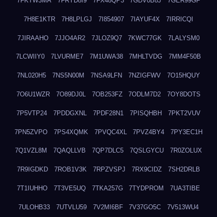
7FKTW3MA
7FRYD8I9
7FX48QP3
7GDV0B8J
7GER99GF
7H8E1KTR
7H8LPLGJ
7I854907
7IAYUF4X
7IRRICQI
7JIRAAHO
7JJO4AR2
7JLOZ9Q7
7KWC77GK
7LALYSM0
7LCWIIY0
7LVURME7
7M1UWA38
7MHLTVDG
7MM4F50B
7NL020H5
7NS5N00M
7NSA9LFN
7NZIGFWV
7O15HQUY
7O6U1WZR
7O89DJ0L
7OB253FZ
7ODLM7D2
7OY8DOTS
7P5VTP24
7PDDGXNL
7PDF28N1
7PISQHBH
7PKT2VUV
7PN5ZVPO
7PS4XQMK
7PVQC4XL
7PVZ4BY4
7PY3EC1H
7Q1VZL8M
7QAQLLVB
7QP7DLC5
7QSLGYCU
7R0ZOLUX
7R9IGDKD
7ROB1V3K
7RPZVSPJ
7RX9CIDZ
7SH2DRLB
7T1IUHHO
7T3VE5UQ
7TKA257G
7TYDPROM
7UA3TIBE
7ULOHB33
7UTVLU59
7V2MI6BF
7V37GO5C
7V513WU4