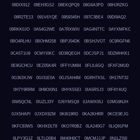
08DIX912
08EH3GS2
08EKQPQ9
08G6A3PD
08HJRZKG
08R2TE13
091V6YQE
0959345H
097C3BE4
09DI9AQ2
09RKK0JO
0A54G2WE
0A7RXWXI
0AG4NTTC
0AYXMFKC
0BO4RLHU
0BOHM258
0BPJ04DK
0BSHJVOT
0C9RGFN6
0CA5T1U9
0CMYI0KC
0D38QEGH
0DCJSPJ1
0DZMHHX1
0E9GCHCU
0EZ05K4R
0FFYUM84
0FLIL6GQ
0FXF2MUD
0G363XJW
0GI31E0A
0GJSAH4M
0GRH7XSL
0H17NT32
0H7Y9RRM
0H9OI0N1
0HYK5SEI
0IA5RSJ3
0IF4Y4UQ
0IM5QCNL
0IUZL33Y
0J6YMSQ9
0JAWX05J
0JMG9NJH
0JX5HAPI
0JXDX9ZM
0K8I19RD
0KA2KHRR
0KCE9EJG
0KFC83WS
0KHXDLT8
0KO7R0BZ
0LA240G7
0LIQ91PM
0LPY3G1Z
0LTLQ0B4
0M40H0CT
0MCMJJJP
0N1LZI50