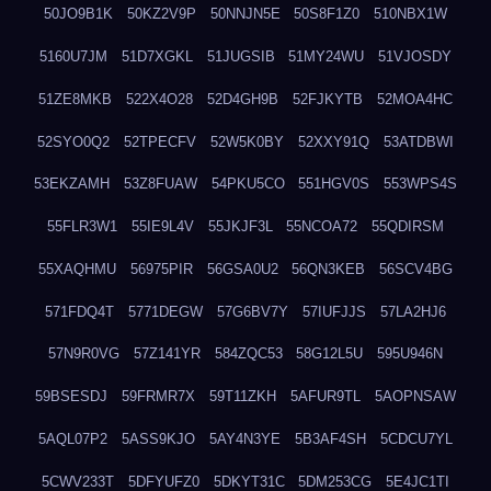
50JO9B1K
50KZ2V9P
50NNJN5E
50S8F1Z0
510NBX1W
5160U7JM
51D7XGKL
51JUGSIB
51MY24WU
51VJOSDY
51ZE8MKB
522X4O28
52D4GH9B
52FJKYTB
52MOA4HC
52SYO0Q2
52TPECFV
52W5K0BY
52XXY91Q
53ATDBWI
53EKZAMH
53Z8FUAW
54PKU5CO
551HGV0S
553WPS4S
55FLR3W1
55IE9L4V
55JKJF3L
55NCOA72
55QDIRSM
55XAQHMU
56975PIR
56GSA0U2
56QN3KEB
56SCV4BG
571FDQ4T
5771DEGW
57G6BV7Y
57IUFJJS
57LA2HJ6
57N9R0VG
57Z141YR
584ZQC53
58G12L5U
595U946N
59BSESDJ
59FRMR7X
59T11ZKH
5AFUR9TL
5AOPNSAW
5AQL07P2
5ASS9KJO
5AY4N3YE
5B3AF4SH
5CDCU7YL
5CWV233T
5DFYUFZ0
5DKYT31C
5DM253CG
5E4JC1TI