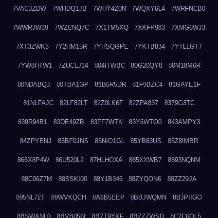
7VACJZDW
7WHDQ1JB
7WHY4Z0N
7WQXY6L4
7WRFNCB0
7WWR3W39
7WZCNQ7C
7X1TM5XQ
7XKFP983
7XMG6WJ3
7XT3ZWK3
7Y2HM15R
7YHSQGPE
7YKTB834
7YTLLGT7
7YW8HTW1
7ZUCLJ14
804ITWBC
80G20QY8
80M18M6R
80NDABQJ
80TBA1GP
81B6R5DR
81F9BZC4
81GAYE1F
81NLFAJC
82LF82LT
82Z0LK6F
82ZPA837
8379G3TC
839R94B1
83DE49ZB
83FF7WTK
83Y6WTO0
843AMPY3
84ZPYENJ
85BF0JNS
85NIO1GL
85YB83US
85Z8IMBR
866X8P4W
86U520L2
87HLHOXA
885XXWB7
8893NQNM
88C06Z7M
88SSKI00
88Y1B346
88ZYQON6
88ZZ29JA
895NL72T
89WVKQCH
8A6B5EEP
8BBJWQMN
8BJPIIGO
8BSWANL0
8BVB056I
8BZT9YKF
8BZZZWSD
8C2C6QL5