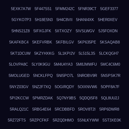
5EXK7A7W
5F447S51
5FMM242C
5FNR39CT
5GEF3377
5GYKO7P3
5H18E5N3
5H4C8VII
5HANI4XK
5HER0XEV
5HNS21Z8
5IFXGJFK
5IITXOZY
5IVSLWGV
5J5FOXDN
5KAFKBC4
5KEFVRBK
5KFBILGV
5KP635PE
5KSAQAB8
5KT1DCUW
5KZYHXKG
5L1KPI2V
5L515L3S
5LCKQGH7
5LOVPA8C
5LY0K9GU
5M4U4YA3
5M8JMWFU
5MC4C6M0
5MOLUGED
5NCKLFPQ
5NI5PO7L
5NROBV9R
5NSPSK7R
5NYZ03GV
5NZ2F7XQ
5OGIRQDY
5OIXNVW6
5OPF8A7F
5PI2KCCW
5PMRZDAK
5Q7NY9BS
5QDQI5F8
5QL8UU2J
5RALQ21C
5RBG4E64
5RCDBBFD
5ROV8T2I
5RP6DWR8
5RZ72FTS
5RZPCFKF
5RZQDHMO
5SNLKYWW
5ST3XE0K