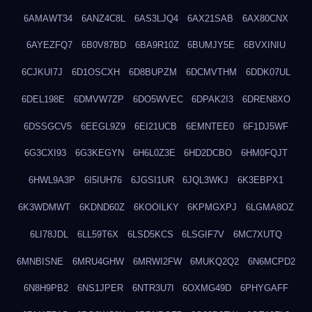
6AMAWT34
6ANZ4C8L
6AS3LJQ4
6AX21SAB
6AX80CNX
6AYEZFQ7
6B0V87BD
6BA9R10Z
6BUMJY5E
6BVXINIU
6CJKUI7J
6D1OSCXH
6D8BUPZM
6DCMVTHM
6DDK07UL
6DEL198E
6DMVW7ZP
6DO5WVEC
6DPAK2I3
6DREN8XO
6DSSGCV5
6EEGL9Z9
6EI21UCB
6EMNTEE0
6F1DJ5WF
6G3CXI93
6G3KEGYN
6H6L0Z3E
6HD2DCBO
6HM0FQJT
6HWL9A3P
6I5IUH76
6JGSI1UR
6JQL3WKJ
6K3EBPX1
6K3WDMWT
6KDND60Z
6KOOILKY
6KPMGXPJ
6LGMA8OZ
6LI78JDL
6LL59T6X
6LSD5KCS
6LSGIF7V
6MC7XUTQ
6MNBISNE
6MRU4GHW
6MRWI2FW
6MUKQ2Q2
6N6MCPD2
6N8H9PB2
6NS1JPER
6NTR3U7I
6OXMG49D
6PHYGAFF