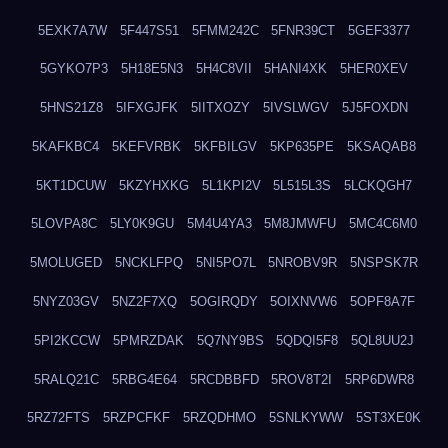
5EXK7A7W
5F447S51
5FMM242C
5FNR39CT
5GEF3377
5GYKO7P3
5H18E5N3
5H4C8VII
5HANI4XK
5HER0XEV
5HNS21Z8
5IFXGJFK
5IITXOZY
5IVSLWGV
5J5FOXDN
5KAFKBC4
5KEFVRBK
5KFBILGV
5KP635PE
5KSAQAB8
5KT1DCUW
5KZYHXKG
5L1KPI2V
5L515L3S
5LCKQGH7
5LOVPA8C
5LY0K9GU
5M4U4YA3
5M8JMWFU
5MC4C6M0
5MOLUGED
5NCKLFPQ
5NI5PO7L
5NROBV9R
5NSPSK7R
5NYZ03GV
5NZ2F7XQ
5OGIRQDY
5OIXNVW6
5OPF8A7F
5PI2KCCW
5PMRZDAK
5Q7NY9BS
5QDQI5F8
5QL8UU2J
5RALQ21C
5RBG4E64
5RCDBBFD
5ROV8T2I
5RP6DWR8
5RZ72FTS
5RZPCFKF
5RZQDHMO
5SNLKYWW
5ST3XE0K