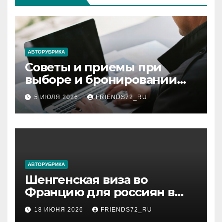
АВТОРУБРИКА
Советы и приемы при
выборе и бронировании
авиабилетов
5 ИЮЛЯ 2026
FRIENDS72_RU
АВТОРУБРИКА
Шенгенская виза во
Францию для россиян в
2026 году: сроки от 3 дней
18 ИЮНЯ 2026
FRIENDS72_RU
и список необходимых