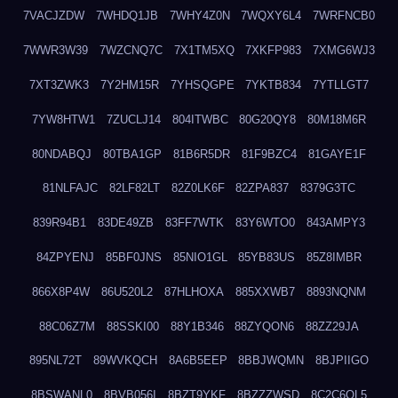
7VACJZDW
7WHDQ1JB
7WHY4Z0N
7WQXY6L4
7WRFNCB0
7WWR3W39
7WZCNQ7C
7X1TM5XQ
7XKFP983
7XMG6WJ3
7XT3ZWK3
7Y2HM15R
7YHSQGPE
7YKTB834
7YTLLGT7
7YW8HTW1
7ZUCLJ14
804ITWBC
80G20QY8
80M18M6R
80NDABQJ
80TBA1GP
81B6R5DR
81F9BZC4
81GAYE1F
81NLFAJC
82LF82LT
82Z0LK6F
82ZPA837
8379G3TC
839R94B1
83DE49ZB
83FF7WTK
83Y6WTO0
843AMPY3
84ZPYENJ
85BF0JNS
85NIO1GL
85YB83US
85Z8IMBR
866X8P4W
86U520L2
87HLHOXA
885XXWB7
8893NQNM
88C06Z7M
88SSKI00
88Y1B346
88ZYQON6
88ZZ29JA
895NL72T
89WVKQCH
8A6B5EEP
8BBJWQMN
8BJPIIGO
8BSWANL0
8BVB056I
8BZT9YKF
8BZZZWSD
8C2C6QL5