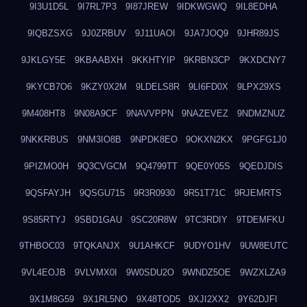
9I3U1D5L
9I7RL7P3
9I87JREW
9IDKWGWQ
9IL8EDHA
9IQBZSXG
9J0ZRBUV
9J11UAOI
9JA7JOQ9
9JHR89JS
9JKLGY5E
9KBAABXH
9KKHTYIP
9KRBN3CP
9KXDCNY7
9KYCB7O6
9KZY0X2M
9LDELS8R
9LI6FD0X
9LPX29XS
9M408HT8
9N08A9CF
9NAVVPPN
9NAZEVEZ
9NDMZNUZ
9NKKRBUS
9NM3IO8B
9NPDK8EO
9OKXN2KX
9PGFG1J0
9PIZMO0H
9Q3CVGCM
9Q4799TT
9QE0Y05S
9QEDJDIS
9QSFAYJH
9QSGU715
9R3R0930
9R51T71C
9RJEMRTS
9S85RTYJ
9SBD1GAU
9SC20R8W
9TC3RDIY
9TDEMFKU
9THBOC03
9TQKANJX
9U1AHKCF
9UDYO1HV
9UW8EUTC
9VL4EOJB
9VLVMX0I
9W0SDU2O
9WNDZ5OE
9WZXLZA9
9X1M8G59
9X1RL5NO
9X48TOD5
9XJI2XX2
9Y62DJFI