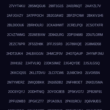
27VYT4KU
28SMQGU6
299T1G15
2A01R6QT
2AAYZL7V
2AFJGVZY
2ATPPOCH
2B2G3AW2
2BFZFCNW
2BKKV1H5
2BLDOOU6
2BRHOLRJ
2CKA0HWT
2CRELPQI
2CSOTXFR
2CVZ7WMG
2D26EBXW
2D942LRG
2DPSN680
2DU7LORM
2EZC76PR
2F53ZH8K
2FFJSSR3
2G789XQE
2G8M6D58
2HDT2UKH
2HLBXGGN
2HMC2F0V
2HO7QAUP
2HYWPJNU
2IIHI162
2J4TVL9Q
2JDKS9WZ
2JG4QYDE
2JSJLGSQ
2KKCIQS5
2KL1TDVU
2LCI7CW6
2LN9C5H3
2LVOI55N
2M7YMERZ
2MIQDBKK
2N165DB2
2NFH8OET
2NXDJSMA
2OC6YQYJ
2ODHTNIQ
2OYOC8EB
2P5KVO7J
2PB26F91
2PFU2MB3
2PGICZT7
2PJA33U1
2PK01RCU
2Q6V9UEG