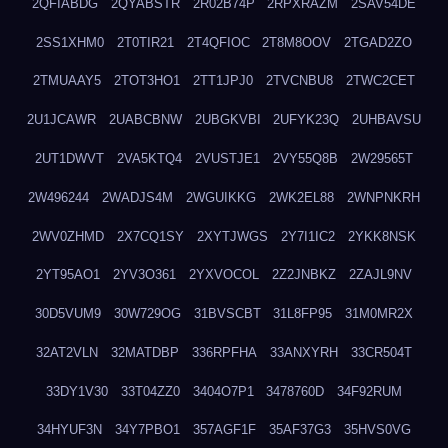
2QFIABDG
2QYABSTR
2R02B74P
2RPXRAZM
2SAV54DE
2SS1XHM0
2T0TIR21
2T4QFIOC
2T8M8OOV
2TGAD2ZO
2TMUAAY5
2TOT3HO1
2TT1JPJ0
2TVCNBU8
2TWC2CET
2U1JCAWR
2UABCBNW
2UBGKVBI
2UFYK23Q
2UHBAVSU
2UT1DWVT
2VA5KTQ4
2VUSTJE1
2VY55Q8B
2W29565T
2W496244
2WADJS4M
2WGUIKKG
2WK2EL88
2WNPNKRH
2WV0ZHMD
2X7CQ1SY
2XYTJWGS
2Y7I1IC2
2YKK8NSK
2YT95AO1
2YV3O361
2YXVOCOL
2Z2JNBKZ
2ZAJL9NV
30D5VUM9
30W729OG
31BVSCBT
31L8FP95
31M0MR2X
32AT2VLN
32MATDBP
336RPFHA
33ANXYRH
33CR504T
33DY1V30
33T04ZZ0
3404O7P1
3478760D
34F92RUM
34HYUF3N
34Y7PBO1
357AGF1F
35AF37G3
35HVS0VG