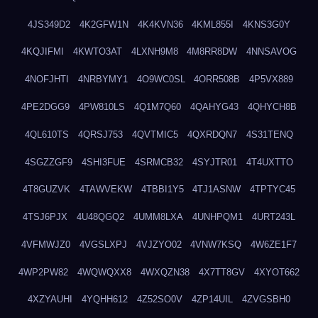
4JS349D2
4K2GFW1N
4K4KVN36
4KML855I
4KNS3G0Y
4KQJIFMI
4KWTO3AT
4LXNH9M8
4M8RR8DW
4NNSAVOG
4NOFJHTI
4NRBYMY1
4O9WC0SL
4ORR508B
4P5VX889
4PE2DGG9
4PW810LS
4Q1M7Q60
4QAHYG43
4QHYCH8B
4QL610TS
4QRSJ753
4QVTMIC5
4QXRDQN7
4S31TENQ
4SGZZGF9
4SHI3FUE
4SRMCB32
4SYJTR01
4T4UXTTO
4T8GUZVK
4TAWVEKW
4TBBI1Y5
4TJ1ASNW
4TPTYC45
4TSJ6PJX
4U48QGQ2
4UMM8LXA
4UNHPQM1
4URT243L
4VFMWJZ0
4VGSLXPJ
4VJZYO02
4VNW7KSQ
4W6ZE1F7
4WP2PW82
4WQWQXX8
4WXQZN38
4X7TT8GV
4XYOT662
4XZYAUHI
4YQHH612
4Z52SO0V
4ZP14UIL
4ZVGSBH0