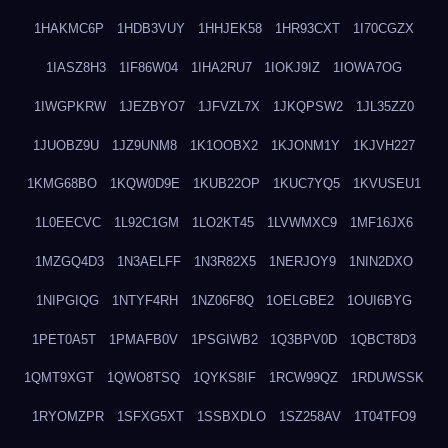
1HAKMC6P
1HDB3VUY
1HHJEK58
1HR93CXT
1I70CGZX
1IASZ8H3
1IF86W04
1IHA2RU7
1IOKJ9IZ
1IOWA7OG
1IWGPKRW
1JEZBYO7
1JFVZL7X
1JKQPSW2
1JL35ZZ0
1JUOBZ9U
1JZ9UNM8
1K1OOBX2
1KJONM1Y
1KJVH227
1KMG68BO
1KQW0D9E
1KUB22OP
1KUC7YQ5
1KVUSEU1
1L0EECVC
1L92C1GM
1LO2KT45
1LVWMXC9
1MF16JX6
1MZGQ4D3
1N3AELFF
1N3R82X5
1NERJOY9
1NIN2DXO
1NIPGIQG
1NTYF4RH
1NZ06F8Q
1OELGBE2
1OUI6BYG
1PET0A5T
1PMAFB0V
1PSGIWB2
1Q3BPV0D
1QBCT8D3
1QMT9XGT
1QWO8TSQ
1QYKS8IF
1RCW99QZ
1RDUWSSK
1RYOMZPR
1SFXG5XT
1SSBXDLO
1SZ258AV
1T04TFO9