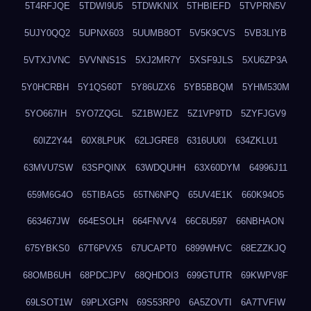
5T4RFJQE
5TDWI9U5
5TDWKNIX
5THBIEFD
5TVPRN5V
5UJY0QQ2
5UPNX603
5UUMB8OT
5V5K9CVS
5VB3LIYB
5VTXJVNC
5VVNNS1S
5XJ2MR7Y
5XSF9JLS
5XU6ZP3A
5Y0HCRBH
5Y1QS60T
5Y86UZX6
5YB5BBQM
5YHM530M
5YO667IH
5YO7ZQGL
5Z1BWJEZ
5Z1VP9TD
5ZYFJGV9
60IZ2Y44
60X8LPUK
62LJGRE8
6316UU0I
634ZKLU1
63MVU7SW
63SPQINX
63WDQUHH
63X60DYM
64996J11
659M6G4O
65TIBAG5
65TN6NPQ
65UV4E1K
660K94O5
663467JW
664ESOLH
664FNVV4
66C6U597
66NBHAON
675YBKS0
67T6PVX5
67UCAPT0
6899WHVC
68EZZKJQ
68OMB6UH
68PDCJPV
68QHDOI3
699GTUTR
69KWPV8F
69LSOT1W
69PLXGPN
69S53RP0
6A5ZOVTI
6A7TVFIW