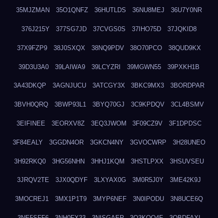
35MJZMAN
35O1QNFZ
36HUTLDS
36NU8MEJ
36U7Y0NR
376J215Y
377SG7JD
37CVGS0S
37IHO75D
37JQKID8
37X9FZP9
38J0SXQX
38NQ9PDV
38O70PCO
38QUD9KX
39D3U3A0
39LAIWA9
39LCYZRI
39MGWN55
39PXKH1B
3A43DKQP
3AGNJUCU
3ATCGY3X
3BKC9MX3
3BORDPAR
3BVH0QRQ
3BWP93L1
3BYQ70GJ
3C9KPDQV
3CL4BSMV
3EIFINEE
3EORXV8Z
3EQ3JWOM
3F09CZ9V
3F1DPDSC
3F84EALY
3GGDN4OR
3GKCN4NY
3GVOCWRP
3H28UNEO
3H92RKQ0
3HG56NHN
3HHJ1KQM
3HSTLPXX
3HSUVSEU
3JRQV2TE
3JX0QDYF
3LXYAX0G
3M0R5J0Y
3ME42K9J
3MOCREJ1
3MX1P1T9
3MYP6NEF
3N0IPODU
3N8UCE6Q
3NE5SFF6
3NH0FX33
3NISGAEP
3O3KQQ4F
3OBDFAXI