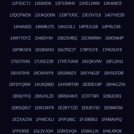
11P2UCTJ
126I93O6
12FS3WHV
12HZ1JWW
12K469CE
12QCPWZN
12UKQO0N
133P7UOC
13COV7L8
14GYHZ3D
14H4A825
14M9BJ75
14NJ13LJ
14PRJLGB
14PRLC85
14WY7OYZ
1546DY9V
15B2SHBQ
15C9WR6H
160ON64P
16P9KSF6
16SBWI43
16U7RZJT
179PIGYE
17HG5UY8
17SO7X9S
17UXEZ2B
17VE7UAW
181QKVNV
18FL2H11
18UVF9V8
19CWX8Y9
19S0NNZV
19SYNG2F
19V5GFDB
19YDYQRW
1AU5Q96D
1AXWRT6R
1B3DEC8P
1BHACZIN
1BI91YFQ
1BNJXLZ0
1BR5X4KO
1CFFT9FI
1D9U2JR1
1DBSQ817
1DRJ3XP8
1E2BYTZD
1E8JEY8J
1EN94O56
1EZXAZS6
1FH0C41J
1FIP186C
1FJ0BB6J
1FM8AVFQ
1FP03I5E
1GL2VJGH
1GRISVQA
1GWILLXI
1H4L4ROK