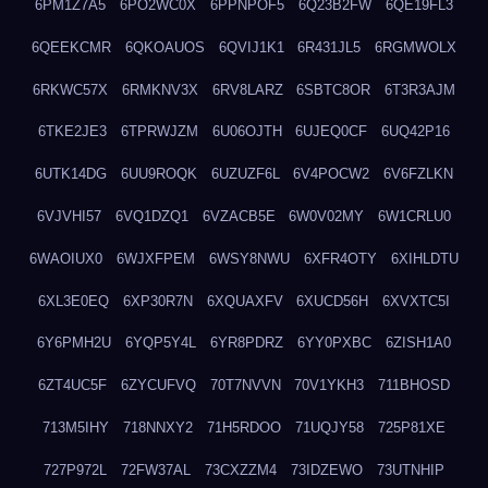
6PM1Z7A5
6PO2WC0X
6PPNPOF5
6Q23B2FW
6QE19FL3
6QEEKCMR
6QKOAUOS
6QVIJ1K1
6R431JL5
6RGMWOLX
6RKWC57X
6RMKNV3X
6RV8LARZ
6SBTC8OR
6T3R3AJM
6TKE2JE3
6TPRWJZM
6U06OJTH
6UJEQ0CF
6UQ42P16
6UTK14DG
6UU9ROQK
6UZUZF6L
6V4POCW2
6V6FZLKN
6VJVHI57
6VQ1DZQ1
6VZACB5E
6W0V02MY
6W1CRLU0
6WAOIUX0
6WJXFPEM
6WSY8NWU
6XFR4OTY
6XIHLDTU
6XL3E0EQ
6XP30R7N
6XQUAXFV
6XUCD56H
6XVXTC5I
6Y6PMH2U
6YQP5Y4L
6YR8PDRZ
6YY0PXBC
6ZISH1A0
6ZT4UC5F
6ZYCUFVQ
70T7NVVN
70V1YKH3
711BHOSD
713M5IHY
718NNXY2
71H5RDOO
71UQJY58
725P81XE
727P972L
72FW37AL
73CXZZM4
73IDZEWO
73UTNHIP