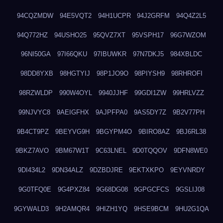
94CQZMDW
94E5VQT2
94H1UCPR
94J2GRFM
94Q4Z2L5
94Q772HZ
94USHO25
95QVZ7XT
95VSPH17
96G7WZOM
96NI50GA
97I66QKU
97IBUWKR
97N7DKJ5
984XBLDC
98DD8YXB
98HGTYIJ
98P1JO9O
98PIYSH9
98RHROFI
98RZWLDP
990W4OYL
9940JJHF
99GDI1ZW
99HRLVZZ
99NJVYC8
9AEIGFHX
9AJPFPA0
9AS5DY7Z
9B2V77PH
9B4CT9PZ
9BEYVG9H
9BGYPM4O
9BIRO8AZ
9BJ6RL38
9BKZ7AVO
9BM67W1T
9C63LNEL
9D0TQQOV
9DFN8WE0
9DI434L2
9DN34ALZ
9DZBDJRE
9EKTXKPO
9EYVNRDY
9G0TFQ0E
9G4PXZ84
9G68DG08
9GPGCFCS
9GSLIJ08
9GYWALD3
9H2AMQR4
9HIZH1YQ
9HSE9BCM
9HU2G1QA