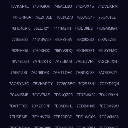
73VKAF4E
740HGIUK
745ACL1O
74DPJX4S
74DVDXRM
74FGRN3A
7612HD1B
7651K273
76BJGQ4F
76G4013Z
76HU4CRK
76LLJI2Y
7777M27H
77BED9B2
77BGMMG4
77S55623
77TABW20
780FZHSV
78Q29S80
78XWEZ88
792RHX5L
7939XN0C
796YV3DQ
79GHS38T
79L8YFMC
79V4EL6D
7A7B2KTK
7A7E8AHI
7AEEJVFI
7AGCKJXN
7AIBYJBI
7AJR6D3X
7AMTLOH9
7ANGKL8Z
7AOR3BJY
7AOSYN3G
7BVHAFGY
7C26C5EC
7C2S58N1
7C2XDJQN
7C4MI5MB
7CCV7IAS
7D5UQZFD
7D73WX32
7DULR9YN
7DXTFT0X
7DYZC5PF
7E0NDNH1
7EDB4H4S
7EE3M9WJ
7EUSEMEI
7EYNVZ6I
7FB2DR6D
7FE1WG6S
7FGV6NG8