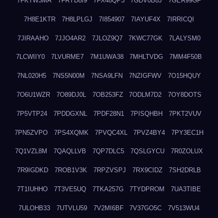
7FKTW3MA
7FRYD8I9
7FX48QP3
7GDV0B8J
7GER99GF
7H8E1KTR
7H8LPLGJ
7I854907
7IAYUF4X
7IRRICQI
7JIRAAHO
7JJO4AR2
7JLOZ9Q7
7KWC77GK
7LALYSM0
7LCWIIY0
7LVURME7
7M1UWA38
7MHLTVDG
7MM4F50B
7NL020H5
7NS5N00M
7NSA9LFN
7NZIGFWV
7O15HQUY
7O6U1WZR
7O89DJ0L
7OB253FZ
7ODLM7D2
7OY8DOTS
7P5VTP24
7PDDGXNL
7PDF28N1
7PISQHBH
7PKT2VUV
7PN5ZVPO
7PS4XQMK
7PVQC4XL
7PVZ4BY4
7PY3EC1H
7Q1VZL8M
7QAQLLVB
7QP7DLC5
7QSLGYCU
7R0ZOLUX
7R9IGDKD
7ROB1V3K
7RPZVSPJ
7RX9CIDZ
7SH2DRLB
7T1IUHHO
7T3VE5UQ
7TKA257G
7TYDPROM
7UA3TIBE
7ULOHB33
7UTVLU59
7V2MI6BF
7V37GO5C
7V513WU4