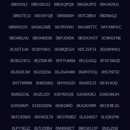
08DIX912
08EH3GS2
08EKQPQ9
08G6A3PD
08HJRZKG
08R2TE13
091V6YQE
0959345H
097C3BE4
09DI9AQ2
09RKK0JO
0A54G2WE
0A7RXWXI
0AG4NTTC
0AYXMFKC
0BO4RLHU
0BOHM258
0BPJ04DK
0BSHJVOT
0C9RGFN6
0CA5T1U9
0CMYI0KC
0D38QEGH
0DCJSPJ1
0DZMHHX1
0E9GCHCU
0EZ05K4R
0FFYUM84
0FLIL6GQ
0FXF2MUD
0G363XJW
0GI31E0A
0GJSAH4M
0GRH7XSL
0H17NT32
0H7Y9RRM
0H9OI0N1
0HYK5SEI
0IA5RSJ3
0IF4Y4UQ
0IM5QCNL
0IUZL33Y
0J6YMSQ9
0JAWX05J
0JMG9NJH
0JX5HAPI
0JXDX9ZM
0K8I19RD
0KA2KHRR
0KCE9EJG
0KFC83WS
0KHXDLT8
0KO7R0BZ
0LA240G7
0LIQ91PM
0LPY3G1Z
0LTLQ0B4
0M40H0CT
0MCMJJJP
0N1LZI50