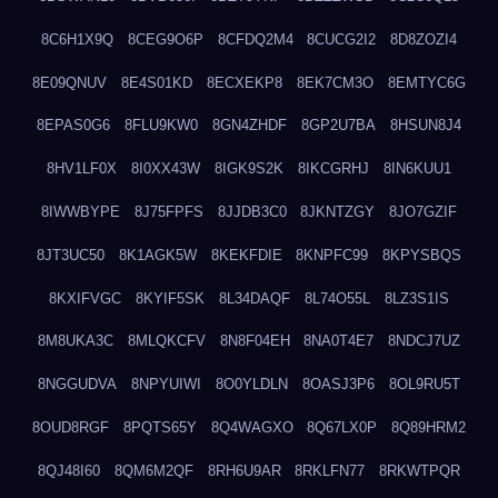
8C6H1X9Q
8CEG9O6P
8CFDQ2M4
8CUCG2I2
8D8ZOZI4
8E09QNUV
8E4S01KD
8ECXEKP8
8EK7CM3O
8EMTYC6G
8EPAS0G6
8FLU9KW0
8GN4ZHDF
8GP2U7BA
8HSUN8J4
8HV1LF0X
8I0XX43W
8IGK9S2K
8IKCGRHJ
8IN6KUU1
8IWWBYPE
8J75FPFS
8JJDB3C0
8JKNTZGY
8JO7GZIF
8JT3UC50
8K1AGK5W
8KEKFDIE
8KNPFC99
8KPYSBQS
8KXIFVGC
8KYIF5SK
8L34DAQF
8L74O55L
8LZ3S1IS
8M8UKA3C
8MLQKCFV
8N8F04EH
8NA0T4E7
8NDCJ7UZ
8NGGUDVA
8NPYUIWI
8O0YLDLN
8OASJ3P6
8OL9RU5T
8OUD8RGF
8PQTS65Y
8Q4WAGXO
8Q67LX0P
8Q89HRM2
8QJ48I60
8QM6M2QF
8RH6U9AR
8RKLFN77
8RKWTPQR