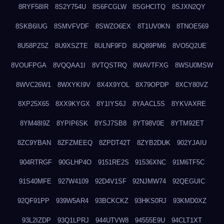
8RYF58IR
8S2Y754U
8S6FCGLW
8SGHCITQ
8SJXN2QY
8SKB6IUG
8SMVFVDF
8SWZO6EX
8T1UV0KN
8TNOE569
8U58PZ5Z
8U9XSZTE
8ULNF9FD
8UQ89PM6
8VO5Q2UE
8VOUFPGA
8VQQAA1I
8VTQSTRQ
8WAVTFXG
8WSU0MSW
8WVC26W1
8WXYKI9V
8X4X9YOL
8X79OPDP
8XCY80VZ
8XP25X65
8XX9KYGX
8Y1IYS6J
8YAACL5S
8YKVAXRE
8YM48I9Z
8YPIP6SK
8YSJ7SB8
8YT98V0E
8YTM92ET
8ZC9YBAN
8ZFZMEEQ
8ZPDT42T
8ZYB2DUK
902YJAIU
904RTRGF
90GLHP4O
9151RE2S
91536XNC
91M6TF5C
91S40MFE
927W4109
92D4V1SF
92NJMW74
92QEGUIC
92QF91PP
939W5AR4
93BCKCKZ
93HKS0RJ
93KMD0XZ
93L2IZDP
93Q1LPRJ
944UTVW8
94555E9U
94CLT1XT