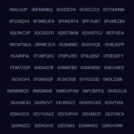
0NALSI2P
0NFM8HBQ
0O1D2CFA
0O3VCZC0
0OY5HHNM
0P2UDQV4
0P3WEUER
0PHNO5Y4
0PPJIUB7
0PUMEZB4
0QLRKCUP
0QO261FR
0QR27BKM
0QV0STGJ
0R7FXEI4
0RCWTWLK
0RH9C3CH
0S284R8O
0S4IXXQE
0S9E2KPP
0SA9HP4L
0T1MPQXC
0T8PUJB2
0T9LQ0SF
0TDEQ0TY
0TWV72OF
0U01AD7B
0U56W7B0
0UDKWD5I
0UELVNFD
0V2IXSF4
0V3N6SQF
0VJAC930
0VY5ZG3D
0W3LZD86
0W58MBQO
0W5D86N5
0W8SOPXW
0WY1BFPQ
0X4GG1J6
0XAANC43
0XI05VVT
0XLR0SZZ
0XW3VGXD
0ZAVTHSI
0ZM4J2CX
0ZVYGAG2
0ZXS0PVO
105XMS37
10LFO9CA
10SRNZZ2
10ZH1AUS
10ZZI8A5
1103WHO1
11MGVORK