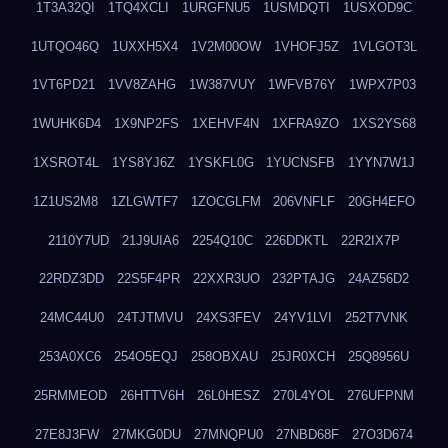
1T3A32QI
1TQ4XCLI
1URGFNU5
1USMDQTI
1USXOD9C
1UTQO46Q
1UXXH5X4
1V2M00OW
1VHOFJ5Z
1VLGOT3L
1VT6PD21
1VV8ZAHG
1W387VUY
1WFVB76Y
1WPX7P03
1WUHK6D4
1X9NP2FS
1XEHVF4N
1XFRA9ZO
1XS2YS68
1XSROT4L
1YS8YJ6Z
1YSKFL0G
1YUCNSFB
1YYN7W1J
1Z1US2M8
1ZLGWTF7
1ZOCGLFM
206VNFLF
20GH4EFO
2110Y7UD
21J9UIA6
2254Q10C
226DDKTL
22R2IX7P
22RDZ3DD
22S5F4PR
22XXR3UO
232PTAJG
24AZ56D2
24MC44U0
24TJTMVU
24XS3FEV
24YV1LVI
252T7VNK
253A0XC6
254O5EQJ
258OBXAU
25JR0XCH
25Q8956U
25RMMEOD
26HTTV6H
26L0HESZ
270L4YOL
276UFPNM
27E8J3FW
27MKG0DU
27MNQPU0
27NBD68F
27O3D674