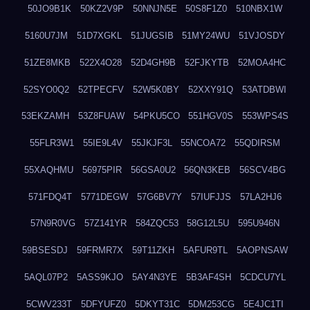
50JO9B1K
50KZ2V9P
50NNJN5E
50S8F1Z0
510NBX1W
5160U7JM
51D7XGKL
51JUGSIB
51MY24WU
51VJOSDY
51ZE8MKB
522X4O28
52D4GH9B
52FJKYTB
52MOA4HC
52SYO0Q2
52TPECFV
52W5K0BY
52XXY91Q
53ATDBWI
53EKZAMH
53Z8FUAW
54PKU5CO
551HGV0S
553WPS4S
55FLR3W1
55IE9L4V
55JKJF3L
55NCOA72
55QDIRSM
55XAQHMU
56975PIR
56GSA0U2
56QN3KEB
56SCV4BG
571FDQ4T
5771DEGW
57G6BV7Y
57IUFJJS
57LA2HJ6
57N9R0VG
57Z141YR
584ZQC53
58G12L5U
595U946N
59BSESDJ
59FRMR7X
59T11ZKH
5AFUR9TL
5AOPNSAW
5AQL07P2
5ASS9KJO
5AY4N3YE
5B3AF4SH
5CDCU7YL
5CWV233T
5DFYUFZ0
5DKYT31C
5DM253CG
5E4JC1TI