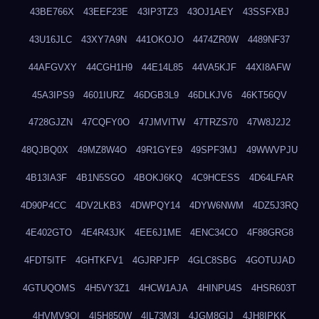
43BE766X
43EEF23E
43IP3TZ3
43OJ1AEY
43SSFXBJ
43U16JLC
43XY7A9N
441OKOJO
4474ZR0W
4489NF37
44AFGVXY
44CGH1H9
44E14L85
44VA5KJF
44XI8AFW
45A3IPS9
4601IURZ
46DGB3L9
46DLKJV6
46KT56QV
4728GJZN
47CQFY0O
47JMVITW
47TRZS70
47W8J2J2
48QJBQ0X
49MZ8W4O
49R1GYE9
49SPF3MJ
49WWVPJU
4B13IA3F
4B1N5SGO
4BOKJ6KQ
4C9HCESS
4D64LFAR
4D90P4CC
4DV2LKB3
4DWPQY14
4DYW6NWM
4DZ5J3RQ
4E402GTO
4E4R43JK
4EE6J1ME
4ENC34CO
4F88GRG8
4FDT5ITF
4GHTKFV1
4GJRPJFP
4GLC8SBG
4GOTUJAD
4GTUQOMS
4H5VY3Z1
4HCW1AJA
4HINPU4S
4HSR603T
4HVMV9QI
4I5H850W
4IL73M3I
4JGM8GIJ
4JH8IPKK