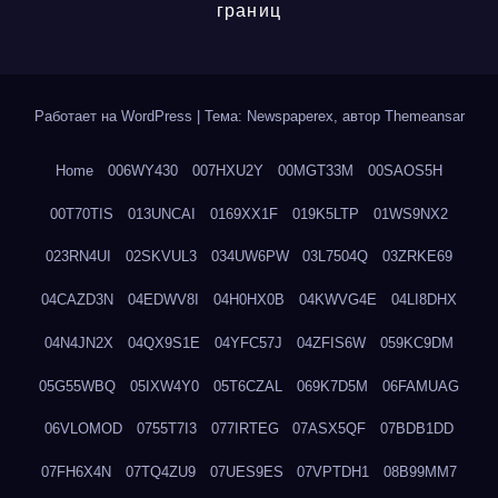
границ
Работает на WordPress
|
Тема: Newspaperex, автор
Themeansar
Home
006WY430
007HXU2Y
00MGT33M
00SAOS5H
00T70TIS
013UNCAI
0169XX1F
019K5LTP
01WS9NX2
023RN4UI
02SKVUL3
034UW6PW
03L7504Q
03ZRKE69
04CAZD3N
04EDWV8I
04H0HX0B
04KWVG4E
04LI8DHX
04N4JN2X
04QX9S1E
04YFC57J
04ZFIS6W
059KC9DM
05G55WBQ
05IXW4Y0
05T6CZAL
069K7D5M
06FAMUAG
06VLOMOD
0755T7I3
077IRTEG
07ASX5QF
07BDB1DD
07FH6X4N
07TQ4ZU9
07UES9ES
07VPTDH1
08B99MM7