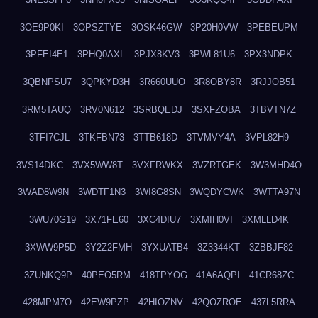
3OE9P0KI
3OPSZTYE
3OSK46GW
3P20H0VW
3PEBEUPM
3PFEI4E1
3PHQ0AXL
3PJX8KV3
3PWL81U6
3PX3NDPK
3QBNPSU7
3QPKYD3H
3R660UUO
3R8OBY8R
3RJJOB51
3RM5TAUQ
3RV0N612
3SRBQEDJ
3SXFZOBA
3TBVTN7Z
3TFI7CJL
3TKFBN73
3TTB618D
3TVMVY4A
3VPL82H9
3VS14DKC
3VX5WW8T
3VXFRWKX
3VZRTGEK
3W3MHD4O
3WAD8W9N
3WDTF1N3
3WI8G8SN
3WQDYCWK
3WTTA97N
3WU70G19
3X71FE60
3XC4DIU7
3XMIH0VI
3XMLLD4K
3XWW9P5D
3Y2Z2FMH
3YXUATB4
3Z3344KT
3ZBBJF82
3ZUNKQ9P
40PEO5RM
418TPYOG
41A6AQPI
41CR68ZC
428MPM7O
42EW9PZP
42HIOZNV
42QOZROE
437L5RRA