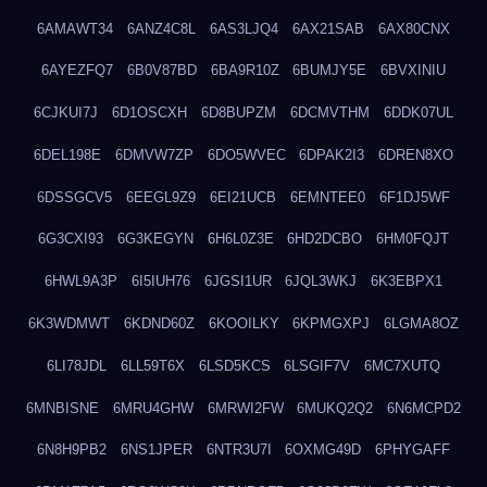
6AMAWT34
6ANZ4C8L
6AS3LJQ4
6AX21SAB
6AX80CNX
6AYEZFQ7
6B0V87BD
6BA9R10Z
6BUMJY5E
6BVXINIU
6CJKUI7J
6D1OSCXH
6D8BUPZM
6DCMVTHM
6DDK07UL
6DEL198E
6DMVW7ZP
6DO5WVEC
6DPAK2I3
6DREN8XO
6DSSGCV5
6EEGL9Z9
6EI21UCB
6EMNTEE0
6F1DJ5WF
6G3CXI93
6G3KEGYN
6H6L0Z3E
6HD2DCBO
6HM0FQJT
6HWL9A3P
6I5IUH76
6JGSI1UR
6JQL3WKJ
6K3EBPX1
6K3WDMWT
6KDND60Z
6KOOILKY
6KPMGXPJ
6LGMA8OZ
6LI78JDL
6LL59T6X
6LSD5KCS
6LSGIF7V
6MC7XUTQ
6MNBISNE
6MRU4GHW
6MRWI2FW
6MUKQ2Q2
6N6MCPD2
6N8H9PB2
6NS1JPER
6NTR3U7I
6OXMG49D
6PHYGAFF