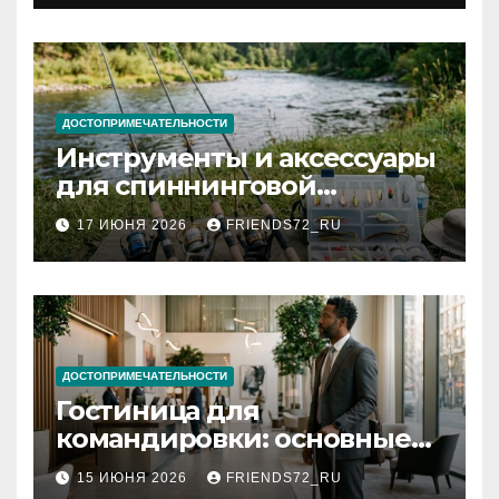
документов
ДОСТОПРИМЕЧАТЕЛЬНОСТИ
Инструменты и аксессуары
для спиннинговой
рыбалки: назначение и
17 ИЮНЯ 2026
FRIENDS72_RU
типы
ДОСТОПРИМЕЧАТЕЛЬНОСТИ
Гостиница для
командировки: основные
критерии выбора
15 ИЮНЯ 2026
FRIENDS72_RU