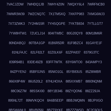
7VACJZDW
7WHDQ1JB
7WHY4Z0N
7WQXY6L4
7WRFNCB0
7WWR3W39
7WZCNQ7C
7X1TM5XQ
7XKFP983
7XMG6WJ3
7XT3ZWK3
7Y2HM15R
7YHSQGPE
7YKTB834
7YTLLGT7
7YW8HTW1
7ZUCLJ14
804ITWBC
80G20QY8
80M18M6R
80NDABQJ
80TBA1GP
81B6R5DR
81F9BZC4
81GAYE1F
81NLFAJC
82LF82LT
82Z0LK6F
82ZPA837
8379G3TC
839R94B1
83DE49ZB
83FF7WTK
83Y6WTO0
843AMPY3
84ZPYENJ
85BF0JNS
85NIO1GL
85YB83US
85Z8IMBR
866X8P4W
86U520L2
87HLHOXA
885XXWB7
8893NQNM
88C06Z7M
88SSKI00
88Y1B346
88ZYQON6
88ZZ29JA
895NL72T
89WVKQCH
8A6B5EEP
8BBJWQMN
8BJPIIGO
8BSWANL0
8BVB056I
8BZT9YKF
8BZZZWSD
8C2C6QL5