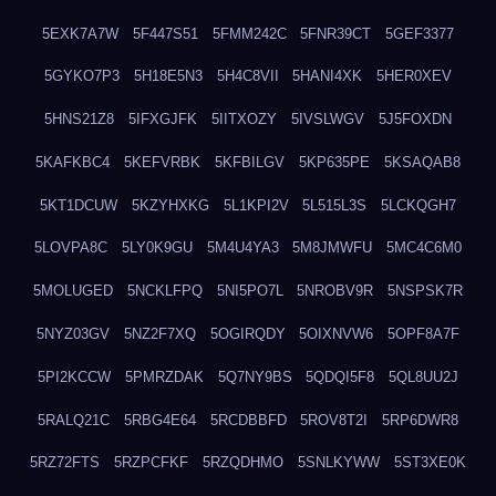
5EXK7A7W
5F447S51
5FMM242C
5FNR39CT
5GEF3377
5GYKO7P3
5H18E5N3
5H4C8VII
5HANI4XK
5HER0XEV
5HNS21Z8
5IFXGJFK
5IITXOZY
5IVSLWGV
5J5FOXDN
5KAFKBC4
5KEFVRBK
5KFBILGV
5KP635PE
5KSAQAB8
5KT1DCUW
5KZYHXKG
5L1KPI2V
5L515L3S
5LCKQGH7
5LOVPA8C
5LY0K9GU
5M4U4YA3
5M8JMWFU
5MC4C6M0
5MOLUGED
5NCKLFPQ
5NI5PO7L
5NROBV9R
5NSPSK7R
5NYZ03GV
5NZ2F7XQ
5OGIRQDY
5OIXNVW6
5OPF8A7F
5PI2KCCW
5PMRZDAK
5Q7NY9BS
5QDQI5F8
5QL8UU2J
5RALQ21C
5RBG4E64
5RCDBBFD
5ROV8T2I
5RP6DWR8
5RZ72FTS
5RZPCFKF
5RZQDHMO
5SNLKYWW
5ST3XE0K