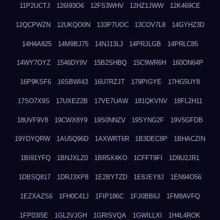
11P2UCTJ
126I93O6
12FS3WHV
12HZ1JWW
12K469CE
12QCPWZN
12UKQO0N
133P7UOC
13COV7L8
14GYHZ3D
14H4A825
14M9BJ75
14NJ13LJ
14PRJLGB
14PRLC85
14WY7OYZ
1546DY9V
15B2SHBQ
15C9WR6H
160ON64P
16P9KSF6
16SBWI43
16U7RZJT
179PIGYE
17HG5UY8
17SO7X9S
17UXEZ2B
17VE7UAW
181QKVNV
18FL2H11
18UVF9V8
19CWX8Y9
19S0NNZV
19SYNG2F
19V5GFDB
19YDYQRW
1AU5Q96D
1AXWRT6R
1B3DEC8P
1BHACZIN
1BI91YFQ
1BNJXLZ0
1BR5X4KO
1CFFT9FI
1D9U2JR1
1DBSQ817
1DRJ3XP8
1E2BYTZD
1E8JEY8J
1EN94O56
1EZXAZS6
1FH0C41J
1FIP186C
1FJ0BB6J
1FM8AVFQ
1FP03I5E
1GL2VJGH
1GRISVQA
1GWILLXI
1H4L4ROK