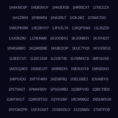
1HAKMC6P
1HDB3VUY
1HHJEK58
1HR93CXT
1I70CGZX
1IASZ8H3
1IF86W04
1IHA2RU7
1IOKJ9IZ
1IOWA7OG
1IWGPKRW
1JEZBYO7
1JFVZL7X
1JKQPSW2
1JL35ZZ0
1JUOBZ9U
1JZ9UNM8
1K1OOBX2
1KJONM1Y
1KJVH227
1KMG68BO
1KQW0D9E
1KUB22OP
1KUC7YQ5
1KVUSEU1
1L0EECVC
1L92C1GM
1LO2KT45
1LVWMXC9
1MF16JX6
1MZGQ4D3
1N3AELFF
1N3R82X5
1NERJOY9
1NIN2DXO
1NIPGIQG
1NTYF4RH
1NZ06F8Q
1OELGBE2
1OUI6BYG
1PET0A5T
1PMAFB0V
1PSGIWB2
1Q3BPV0D
1QBCT8D3
1QMT9XGT
1QWO8TSQ
1QYKS8IF
1RCW99QZ
1RDUWSSK
1RYOMZPR
1SFXG5XT
1SSBXDLO
1SZ258AV
1T04TFO9