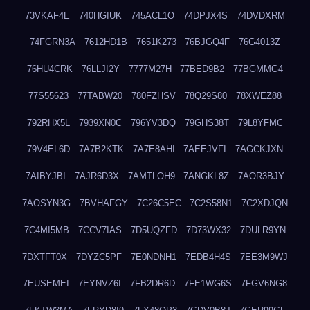
73VKAF4E
740HGIUK
745ACL1O
74DPJX4S
74DVDXRM
74FGRN3A
7612HD1B
7651K273
76BJGQ4F
76G4013Z
76HU4CRK
76LLJI2Y
7777M27H
77BED9B2
77BGMMG4
77S55623
77TABW20
780FZHSV
78Q29S80
78XWEZ88
792RHX5L
7939XN0C
796YV3DQ
79GHS38T
79L8YFMC
79V4EL6D
7A7B2KTK
7A7E8AHI
7AEEJVFI
7AGCKJXN
7AIBYJBI
7AJR6D3X
7AMTLOH9
7ANGKL8Z
7AOR3BJY
7AOSYN3G
7BVHAFGY
7C26C5EC
7C2S58N1
7C2XDJQN
7C4MI5MB
7CCV7IAS
7D5UQZFD
7D73WX32
7DULR9YN
7DXTFT0X
7DYZC5PF
7E0NDNH1
7EDB4H4S
7EE3M9WJ
7EUSEMEI
7EYNVZ6I
7FB2DR6D
7FE1WG6S
7FGV6NG8