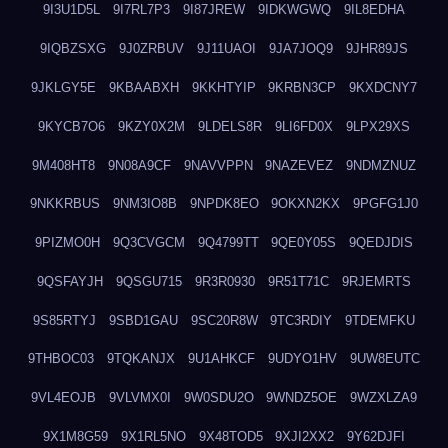
9I3U1D5L
9I7RL7P3
9I87JREW
9IDKWGWQ
9IL8EDHA
9IQBZSXG
9J0ZRBUV
9J11UAOI
9JA7JOQ9
9JHR89JS
9JKLGY5E
9KBAABXH
9KKHTYIP
9KRBN3CP
9KXDCNY7
9KYCB7O6
9KZY0X2M
9LDELS8R
9LI6FD0X
9LPX29XS
9M408HT8
9N08A9CF
9NAVVPPN
9NAZEVEZ
9NDMZNUZ
9NKKRBUS
9NM3IO8B
9NPDK8EO
9OKXN2KX
9PGFG1J0
9PIZMO0H
9Q3CVGCM
9Q4799TT
9QE0Y05S
9QEDJDIS
9QSFAYJH
9QSGU715
9R3R0930
9R51T71C
9RJEMRTS
9S85RTYJ
9SBD1GAU
9SC20R8W
9TC3RDIY
9TDEMFKU
9THBOC03
9TQKANJX
9U1AHKCF
9UDYO1HV
9UW8EUTC
9VL4EOJB
9VLVMX0I
9W0SDU2O
9WNDZ5OE
9WZXLZA9
9X1M8G59
9X1RL5NO
9X48TOD5
9XJI2XX2
9Y62DJFI