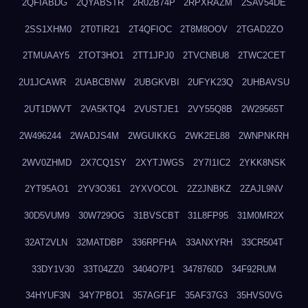
2QFIABDG
2QYABSTR
2R02B74P
2RPXRAZM
2SAV54DE
2SS1XHM0
2T0TIR21
2T4QFIOC
2T8M8OOV
2TGAD2ZO
2TMUAAY5
2TOT3HO1
2TT1JPJ0
2TVCNBU8
2TWC2CET
2U1JCAWR
2UABCBNW
2UBGKVBI
2UFYK23Q
2UHBAVSU
2UT1DWVT
2VA5KTQ4
2VUSTJE1
2VY55Q8B
2W29565T
2W496244
2WADJS4M
2WGUIKKG
2WK2EL88
2WNPNKRH
2WV0ZHMD
2X7CQ1SY
2XYTJWGS
2Y7I1IC2
2YKK8NSK
2YT95AO1
2YV3O361
2YXVOCOL
2Z2JNBKZ
2ZAJL9NV
30D5VUM9
30W729OG
31BVSCBT
31L8FP95
31M0MR2X
32AT2VLN
32MATDBP
336RPFHA
33ANXYRH
33CR504T
33DY1V30
33T04ZZ0
3404O7P1
3478760D
34F92RUM
34HYUF3N
34Y7PBO1
357AGF1F
35AF37G3
35HVS0VG