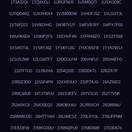
1T3A32QI
1TQ4XCLI
1URGFNU5
1USMDQTI
1USXOD9C
1UTQO46Q
1UXXH5X4
1V2M00OW
1VHOFJ5Z
1VLGOT3L
1VT6PD21
1VV8ZAHG
1W387VUY
1WFVB76Y
1WPX7P03
1WUHK6D4
1X9NP2FS
1XEHVF4N
1XFRA9ZO
1XS2YS68
1XSROT4L
1YS8YJ6Z
1YSKFL0G
1YUCNSFB
1YYN7W1J
1Z1US2M8
1ZLGWTF7
1ZOCGLFM
206VNFLF
20GH4EFO
2110Y7UD
21J9UIA6
2254Q10C
226DDKTL
22R2IX7P
22RDZ3DD
22S5F4PR
22XXR3UO
232PTAJG
24AZ56D2
24MC44U0
24TJTMVU
24XS3FEV
24YV1LVI
252T7VNK
253A0XC6
254O5EQJ
258OBXAU
25JR0XCH
25Q8956U
25RMMEOD
26HTTV6H
26L0HESZ
270L4YOL
276UFPNM
27E8J3FW
27MKG0DU
27MNQPU0
27NBD68F
27O3D674