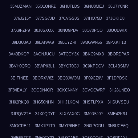
35MJZMAN
35O1QNFZ
36HUTLDS
36NU8MEJ
36U7Y0NR
376J215Y
377SG7JD
37CVGS0S
37IHO75D
37JQKID8
37X9FZP9
38J0SXQX
38NQ9PDV
38O70PCO
38QUD9KX
39D3U3A0
39LAIWA9
39LCYZRI
39MGWN55
39PXKH1B
3A43DKQP
3AGNJUCU
3ATCGY3X
3BKC9MX3
3BORDPAR
3BVH0QRQ
3BWP93L1
3BYQ70GJ
3C9KPDQV
3CL4BSMV
3EIFINEE
3EORXV8Z
3EQ3JWOM
3F09CZ9V
3F1DPDSC
3F84EALY
3GGDN4OR
3GKCN4NY
3GVOCWRP
3H28UNEO
3H92RKQ0
3HG56NHN
3HHJ1KQM
3HSTLPXX
3HSUVSEU
3JRQV2TE
3JX0QDYF
3LXYAX0G
3M0R5J0Y
3ME42K9J
3MOCREJ1
3MX1P1T9
3MYP6NEF
3N0IPODU
3N8UCE6Q
3NE5SFF6
3NH0FX33
3NISGAEP
3O3KQQ4F
3OBDFAXI