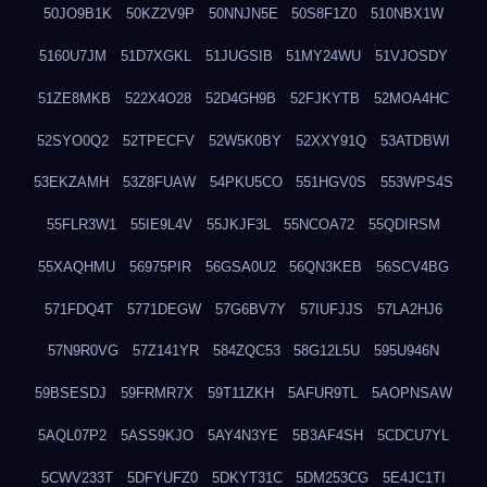
50JO9B1K
50KZ2V9P
50NNJN5E
50S8F1Z0
510NBX1W
5160U7JM
51D7XGKL
51JUGSIB
51MY24WU
51VJOSDY
51ZE8MKB
522X4O28
52D4GH9B
52FJKYTB
52MOA4HC
52SYO0Q2
52TPECFV
52W5K0BY
52XXY91Q
53ATDBWI
53EKZAMH
53Z8FUAW
54PKU5CO
551HGV0S
553WPS4S
55FLR3W1
55IE9L4V
55JKJF3L
55NCOA72
55QDIRSM
55XAQHMU
56975PIR
56GSA0U2
56QN3KEB
56SCV4BG
571FDQ4T
5771DEGW
57G6BV7Y
57IUFJJS
57LA2HJ6
57N9R0VG
57Z141YR
584ZQC53
58G12L5U
595U946N
59BSESDJ
59FRMR7X
59T11ZKH
5AFUR9TL
5AOPNSAW
5AQL07P2
5ASS9KJO
5AY4N3YE
5B3AF4SH
5CDCU7YL
5CWV233T
5DFYUFZ0
5DKYT31C
5DM253CG
5E4JC1TI