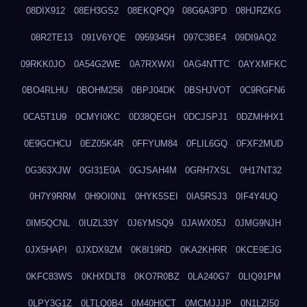
08DIX912
08EH3GS2
08EKQPQ9
08G6A3PD
08HJRZKG
08R2TE13
091V6YQE
0959345H
097C3BE4
09DI9AQ2
09RKK0JO
0A54G2WE
0A7RXWXI
0AG4NTTC
0AYXMFKC
0BO4RLHU
0BOHM258
0BPJ04DK
0BSHJVOT
0C9RGFN6
0CA5T1U9
0CMYI0KC
0D38QEGH
0DCJSPJ1
0DZMHHX1
0E9GCHCU
0EZ05K4R
0FFYUM84
0FLIL6GQ
0FXF2MUD
0G363XJW
0GI31E0A
0GJSAH4M
0GRH7XSL
0H17NT32
0H7Y9RRM
0H9OI0N1
0HYK5SEI
0IA5RSJ3
0IF4Y4UQ
0IM5QCNL
0IUZL33Y
0J6YMSQ9
0JAWX05J
0JMG9NJH
0JX5HAPI
0JXDX9ZM
0K8I19RD
0KA2KHRR
0KCE9EJG
0KFC83WS
0KHXDLT8
0KO7R0BZ
0LA240G7
0LIQ91PM
0LPY3G1Z
0LTLQ0B4
0M40H0CT
0MCMJJJP
0N1LZI50