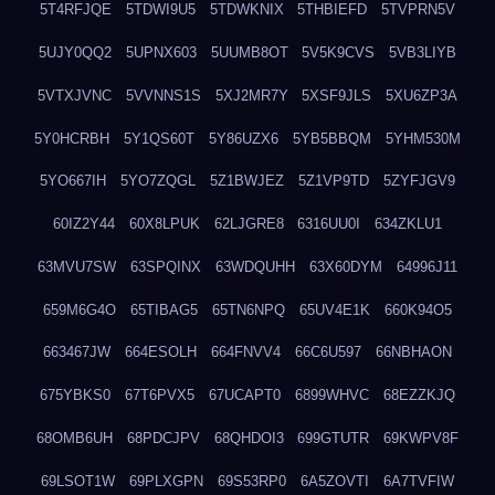
5T4RFJQE
5TDWI9U5
5TDWKNIX
5THBIEFD
5TVPRN5V
5UJY0QQ2
5UPNX603
5UUMB8OT
5V5K9CVS
5VB3LIYB
5VTXJVNC
5VVNNS1S
5XJ2MR7Y
5XSF9JLS
5XU6ZP3A
5Y0HCRBH
5Y1QS60T
5Y86UZX6
5YB5BBQM
5YHM530M
5YO667IH
5YO7ZQGL
5Z1BWJEZ
5Z1VP9TD
5ZYFJGV9
60IZ2Y44
60X8LPUK
62LJGRE8
6316UU0I
634ZKLU1
63MVU7SW
63SPQINX
63WDQUHH
63X60DYM
64996J11
659M6G4O
65TIBAG5
65TN6NPQ
65UV4E1K
660K94O5
663467JW
664ESOLH
664FNVV4
66C6U597
66NBHAON
675YBKS0
67T6PVX5
67UCAPT0
6899WHVC
68EZZKJQ
68OMB6UH
68PDCJPV
68QHDOI3
699GTUTR
69KWPV8F
69LSOT1W
69PLXGPN
69S53RP0
6A5ZOVTI
6A7TVFIW