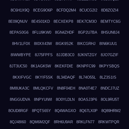
8C6H1X9Q
8CEG9O6P
8CFDQ2M4
8CUCG2I2
8D8ZOZI4
8E09QNUV
8E4S01KD
8ECXEKP8
8EK7CM3O
8EMTYC6G
8EPAS0G6
8FLU9KW0
8GN4ZHDF
8GP2U7BA
8HSUN8J4
8HV1LF0X
8I0XX43W
8IGK9S2K
8IKCGRHJ
8IN6KUU1
8IWWBYPE
8J75FPFS
8JJDB3C0
8JKNTZGY
8JO7GZIF
8JT3UC50
8K1AGK5W
8KEKFDIE
8KNPFC99
8KPYSBQS
8KXIFVGC
8KYIF5SK
8L34DAQF
8L74O55L
8LZ3S1IS
8M8UKA3C
8MLQKCFV
8N8F04EH
8NA0T4E7
8NDCJ7UZ
8NGGUDVA
8NPYUIWI
8O0YLDLN
8OASJ3P6
8OL9RU5T
8OUD8RGF
8PQTS65Y
8Q4WAGXO
8Q67LX0P
8Q89HRM2
8QJ48I60
8QM6M2QF
8RH6U9AR
8RKLFN77
8RKWTPQR