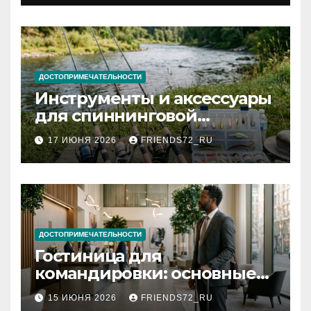
документов
ДОСТОПРИМЕЧАТЕЛЬНОСТИ
Инструменты и аксессуары
для спиннинговой
рыбалки: назначение и
17 ИЮНЯ 2026
FRIENDS72_RU
типы
ДОСТОПРИМЕЧАТЕЛЬНОСТИ
Гостиница для
командировки: основные
критерии выбора
15 ИЮНЯ 2026
FRIENDS72_RU