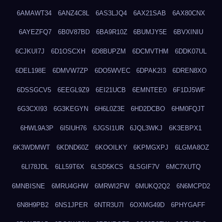
6AMAWT34
6ANZ4C8L
6AS3LJQ4
6AX21SAB
6AX80CNX
6AYEZFQ7
6B0V87BD
6BA9R10Z
6BUMJY5E
6BVXINIU
6CJKUI7J
6D1OSCXH
6D8BUPZM
6DCMVTHM
6DDK07UL
6DEL198E
6DMVW7ZP
6DO5WVEC
6DPAK2I3
6DREN8XO
6DSSGCV5
6EEGL9Z9
6EI21UCB
6EMNTEE0
6F1DJ5WF
6G3CXI93
6G3KEGYN
6H6L0Z3E
6HD2DCBO
6HM0FQJT
6HWL9A3P
6I5IUH76
6JGSI1UR
6JQL3WKJ
6K3EBPX1
6K3WDMWT
6KDND60Z
6KOOILKY
6KPMGXPJ
6LGMA8OZ
6LI78JDL
6LL59T6X
6LSD5KCS
6LSGIF7V
6MC7XUTQ
6MNBISNE
6MRU4GHW
6MRWI2FW
6MUKQ2Q2
6N6MCPD2
6N8H9PB2
6NS1JPER
6NTR3U7I
6OXMG49D
6PHYGAFF