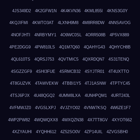
4JS349D2
4K2GFW1N
4K4KVN36
4KML855I
4KNS3G0Y
4KQJIFMI
4KWTO3AT
4LXNH9M8
4M8RR8DW
4NNSAVOG
4NOFJHTI
4NRBYMY1
4O9WC0SL
4ORR508B
4P5VX889
4PE2DGG9
4PW810LS
4Q1M7Q60
4QAHYG43
4QHYCH8B
4QL610TS
4QRSJ753
4QVTMIC5
4QXRDQN7
4S31TENQ
4SGZZGF9
4SHI3FUE
4SRMCB32
4SYJTR01
4T4UXTTO
4T8GUZVK
4TAWVEKW
4TBBI1Y5
4TJ1ASNW
4TPTYC45
4TSJ6PJX
4U48QGQ2
4UMM8LXA
4UNHPQM1
4URT243L
4VFMWJZ0
4VGSLXPJ
4VJZYO02
4VNW7KSQ
4W6ZE1F7
4WP2PW82
4WQWQXX8
4WXQZN38
4X7TT8GV
4XYOT662
4XZYAUHI
4YQHH612
4Z52SO0V
4ZP14UIL
4ZVGSBH0