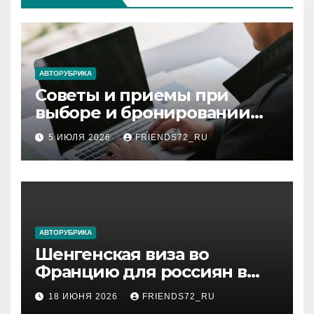
АВТОРУБРИКА
Советы и приемы при
выборе и бронировании
авиабилетов
5 ИЮЛЯ 2026
FRIENDS72_RU
АВТОРУБРИКА
Шенгенская виза во
Францию для россиян в
2026 году: сроки от 3 дней
18 ИЮНЯ 2026
FRIENDS72_RU
и список необходимых