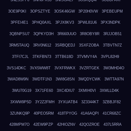
3OE9P0KI
3OPSZTYE
3OSK46GW
3P20H0VW
3PEBEUPM
3PFEI4E1
3PHQ0AXL
3PJX8KV3
3PWL81U6
3PX3NDPK
3QBNPSU7
3QPKYD3H
3R660UUO
3R8OBY8R
3RJJOB51
3RM5TAUQ
3RV0N612
3SRBQEDJ
3SXFZOBA
3TBVTN7Z
3TFI7CJL
3TKFBN73
3TTB618D
3TVMVY4A
3VPL82H9
3VS14DKC
3VX5WW8T
3VXFRWKX
3VZRTGEK
3W3MHD4O
3WAD8W9N
3WDTF1N3
3WI8G8SN
3WQDYCWK
3WTTA97N
3WU70G19
3X71FE60
3XC4DIU7
3XMIH0VI
3XMLLD4K
3XWW9P5D
3Y2Z2FMH
3YXUATB4
3Z3344KT
3ZBBJF82
3ZUNKQ9P
40PEO5RM
418TPYOG
41A6AQPI
41CR68ZC
428MPM7O
42EW9PZP
42HIOZNV
42QOZROE
437L5RRA