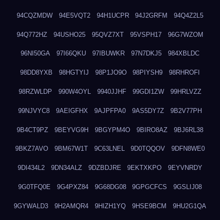
94CQZMDW
94E5VQT2
94H1UCPR
94J2GRFM
94Q4Z2L5
94Q772HZ
94USHO25
95QVZ7XT
95VSPH17
96G7WZOM
96NI50GA
97I66QKU
97IBUWKR
97N7DKJ5
984XBLDC
98DD8YXB
98HGTYIJ
98P1JO9O
98PIYSH9
98RHROFI
98RZWLDP
990W4OYL
9940JJHF
99GDI1ZW
99HRLVZZ
99NJVYC8
9AEIGFHX
9AJPFPA0
9AS5DY7Z
9B2V77PH
9B4CT9PZ
9BEYVG9H
9BGYPM4O
9BIRO8AZ
9BJ6RL38
9BKZ7AVO
9BM67W1T
9C63LNEL
9D0TQQOV
9DFN8WE0
9DI434L2
9DN34ALZ
9DZBDJRE
9EKTXKPO
9EYVNRDY
9G0TFQ0E
9G4PXZ84
9G68DG08
9GPGCFCS
9GSLIJ08
9GYWALD3
9H2AMQR4
9HIZH1YQ
9HSE9BCM
9HU2G1QA