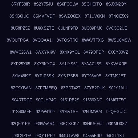
8RYF58IR
8S2Y754U
8S6FCGLW
8SGHCITQ
8SJXN2QY
8SKB6IUG
8SMVFVDF
8SWZO6EX
8T1UV0KN
8TNOE569
8U58PZ5Z
8U9XSZTE
8ULNF9FD
8UQ89PM6
8VO5Q2UE
8VOUFPGA
8VQQAA1I
8VTQSTRQ
8WAVTFXG
8WSU0MSW
8WVC26W1
8WXYKI9V
8X4X9YOL
8X79OPDP
8XCY80VZ
8XP25X65
8XX9KYGX
8Y1IYS6J
8YAACL5S
8YKVAXRE
8YM48I9Z
8YPIP6SK
8YSJ7SB8
8YT98V0E
8YTM92ET
8ZC9YBAN
8ZFZMEEQ
8ZPDT42T
8ZYB2DUK
902YJAIU
904RTRGF
90GLHP4O
9151RE2S
91536XNC
91M6TF5C
91S40MFE
927W4109
92D4V1SF
92NJMW74
92QEGUIC
92QF91PP
939W5AR4
93BCKCKZ
93HKS0RJ
93KMD0XZ
93L2IZDP
93Q1LPRJ
944UTVW8
94555E9U
94CLT1XT