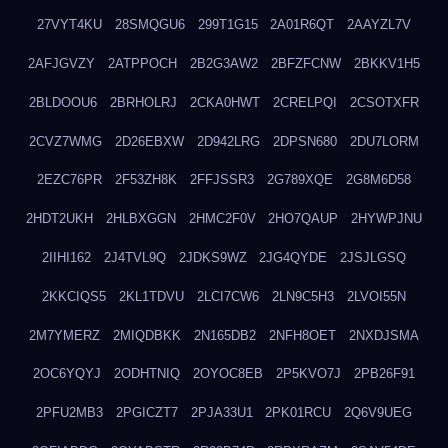
27VYT4KU
28SMQGU6
299T1G15
2A01R6QT
2AAYZL7V
2AFJGVZY
2ATPPOCH
2B2G3AW2
2BFZFCNW
2BKKV1H5
2BLDOOU6
2BRHOLRJ
2CKA0HWT
2CRELPQI
2CSOTXFR
2CVZ7WMG
2D26EBXW
2D942LRG
2DPSN680
2DU7LORM
2EZC76PR
2F53ZH8K
2FFJSSR3
2G789XQE
2G8M6D58
2HDT2UKH
2HLBXGGN
2HMC2F0V
2HO7QAUP
2HYWPJNU
2IIHI162
2J4TVL9Q
2JDKS9WZ
2JG4QYDE
2JSJLGSQ
2KKCIQS5
2KL1TDVU
2LCI7CW6
2LN9C5H3
2LVOI55N
2M7YMERZ
2MIQDBKK
2N165DB2
2NFH8OET
2NXDJSMA
2OC6YQYJ
2ODHTNIQ
2OYOC8EB
2P5KVO7J
2PB26F91
2PFU2MB3
2PGICZT7
2PJA33U1
2PK01RCU
2Q6V9UEG