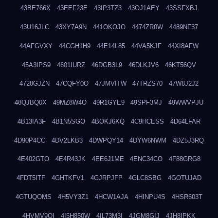
43BE766X
43EEF23E
43IP3TZ3
43OJ1AEY
43SSFXBJ
43U16JLC
43XY7A9N
441OKOJO
4474ZR0W
4489NF37
44AFGVXY
44CGH1H9
44E14L85
44VA5KJF
44XI8AFW
45A3IPS9
4601IURZ
46DGB3L9
46DLKJV6
46KT56QV
4728GJZN
47CQFY0O
47JMVITW
47TRZS70
47W8J2J2
48QJBQ0X
49MZ8W4O
49R1GYE9
49SPF3MJ
49WWVPJU
4B13IA3F
4B1N5SGO
4BOKJ6KQ
4C9HCESS
4D64LFAR
4D90P4CC
4DV2LKB3
4DWPQY14
4DYW6NWM
4DZ5J3RQ
4E402GTO
4E4R43JK
4EE6J1ME
4ENC34CO
4F88GRG8
4FDT5ITF
4GHTKFV1
4GJRPJFP
4GLC8SBG
4GOTUJAD
4GTUQOMS
4H5VY3Z1
4HCW1AJA
4HINPU4S
4HSR603T
4HVMV9QI
4I5H850W
4IL73M3I
4JGM8GIJ
4JH8IPKK