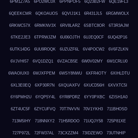
6PM1Z7A5
6PO2WC0X
6PPNPOF5
6Q23B2FW
6QE19FL3
6QEEKCMR
6QKOAUOS
6QVIJ1K1
6R431JL5
6RGMWOLX
6RKWC57X
6RMKNV3X
6RV8LARZ
6SBTC8OR
6T3R3AJM
6TKE2JE3
6TPRWJZM
6U06OJTH
6UJEQ0CF
6UQ42P16
6UTK14DG
6UU9ROQK
6UZUZF6L
6V4POCW2
6V6FZLKN
6VJVHI57
6VQ1DZQ1
6VZACB5E
6W0V02MY
6W1CRLU0
6WAOIUX0
6WJXFPEM
6WSY8NWU
6XFR4OTY
6XIHLDTU
6XL3E0EQ
6XP30R7N
6XQUAXFV
6XUCD56H
6XVXTC5I
6Y6PMH2U
6YQP5Y4L
6YR8PDRZ
6YY0PXBC
6ZISH1A0
6ZT4UC5F
6ZYCUFVQ
70T7NVVN
70V1YKH3
711BHOSD
713M5IHY
718NNXY2
71H5RDOO
71UQJY58
725P81XE
727P972L
72FW37AL
73CXZZM4
73IDZEWO
73UTNHIP