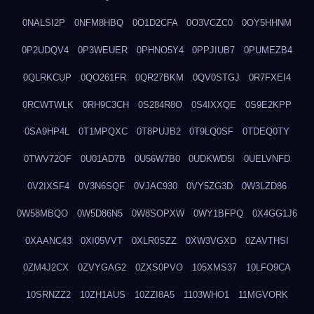
0NALSI2P
0NFM8HBQ
0O1D2CFA
0O3VCZC0
0OY5HHNM
0P2UDQV4
0P3WEUER
0PHNO5Y4
0PPJIUB7
0PUMEZB4
0QLRKCUP
0QO261FR
0QR27BKM
0QV0STGJ
0R7FXEI4
0RCWTWLK
0RH9C3CH
0S284R8O
0S4IXXQE
0S9E2KPP
0SA9HP4L
0T1MPQXC
0T8PUJB2
0T9LQ0SF
0TDEQ0TY
0TWV72OF
0U01AD7B
0U56W7B0
0UDKWD5I
0UELVNFD
0V2IXSF4
0V3N6SQF
0VJAC930
0VY5ZG3D
0W3LZD86
0W58MBQO
0W5D86N5
0W8SOPXW
0WY1BFPQ
0X4GG1J6
0XAANC43
0XI05VVT
0XLR0SZZ
0XW3VGXD
0ZAVTHSI
0ZM4J2CX
0ZVYGAG2
0ZXS0PVO
105XMS37
10LFO9CA
10SRNZZ2
10ZH1AUS
10ZZI8A5
1103WHO1
11MGVORK