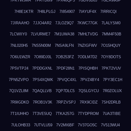
7FKTW3MA
7FRYD8I9
7FX48QP3
7GDV0B8J
7GER99GF
7H8E1KTR
7H8LPLGJ
7I854907
7IAYUF4X
7IRRICQI
7JIRAAHO
7JJO4AR2
7JLOZ9Q7
7KWC77GK
7LALYSM0
7LCWIIY0
7LVURME7
7M1UWA38
7MHLTVDG
7MM4F50B
7NL020H5
7NS5N00M
7NSA9LFN
7NZIGFWV
7O15HQUY
7O6U1WZR
7O89DJ0L
7OB253FZ
7ODLM7D2
7OY8DOTS
7P5VTP24
7PDDGXNL
7PDF28N1
7PISQHBH
7PKT2VUV
7PN5ZVPO
7PS4XQMK
7PVQC4XL
7PVZ4BY4
7PY3EC1H
7Q1VZL8M
7QAQLLVB
7QP7DLC5
7QSLGYCU
7R0ZOLUX
7R9IGDKD
7ROB1V3K
7RPZVSPJ
7RX9CIDZ
7SH2DRLB
7T1IUHHO
7T3VE5UQ
7TKA257G
7TYDPROM
7UA3TIBE
7ULOHB33
7UTVLU59
7V2MI6BF
7V37GO5C
7V513WU4