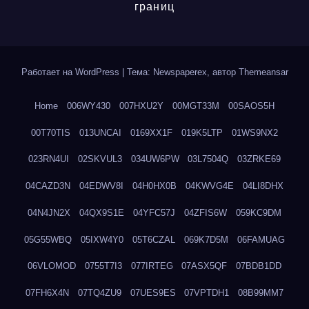
границ
Работает на WordPress
|
Тема: Newspaperex, автор
Themeansar
Home
006WY430
007HXU2Y
00MGT33M
00SAOS5H
00T70TIS
013UNCAI
0169XX1F
019K5LTP
01WS9NX2
023RN4UI
02SKVUL3
034UW6PW
03L7504Q
03ZRKE69
04CAZD3N
04EDWV8I
04H0HX0B
04KWVG4E
04LI8DHX
04N4JN2X
04QX9S1E
04YFC57J
04ZFIS6W
059KC9DM
05G55WBQ
05IXW4Y0
05T6CZAL
069K7D5M
06FAMUAG
06VLOMOD
0755T7I3
077IRTEG
07ASX5QF
07BDB1DD
07FH6X4N
07TQ4ZU9
07UES9ES
07VPTDH1
08B99MM7