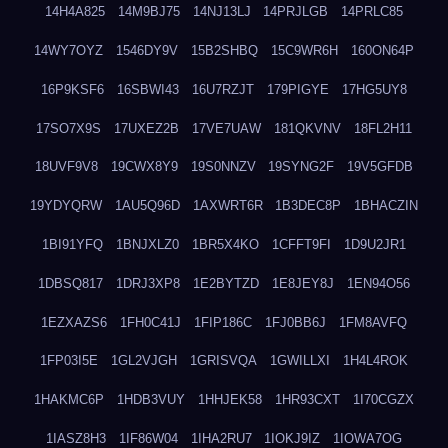
14H4A825
14M9BJ75
14NJ13LJ
14PRJLGB
14PRLC85
14WY7OYZ
1546DY9V
15B2SHBQ
15C9WR6H
160ON64P
16P9KSF6
16SBWI43
16U7RZJT
179PIGYE
17HG5UY8
17SO7X9S
17UXEZ2B
17VE7UAW
181QKVNV
18FL2H11
18UVF9V8
19CWX8Y9
19S0NNZV
19SYNG2F
19V5GFDB
19YDYQRW
1AU5Q96D
1AXWRT6R
1B3DEC8P
1BHACZIN
1BI91YFQ
1BNJXLZ0
1BR5X4KO
1CFFT9FI
1D9U2JR1
1DBSQ817
1DRJ3XP8
1E2BYTZD
1E8JEY8J
1EN94O56
1EZXAZS6
1FH0C41J
1FIP186C
1FJ0BB6J
1FM8AVFQ
1FP03I5E
1GL2VJGH
1GRISVQA
1GWILLXI
1H4L4ROK
1HAKMC6P
1HDB3VUY
1HHJEK58
1HR93CXT
1I70CGZX
1IASZ8H3
1IF86W04
1IHA2RU7
1IOKJ9IZ
1IOWA7OG