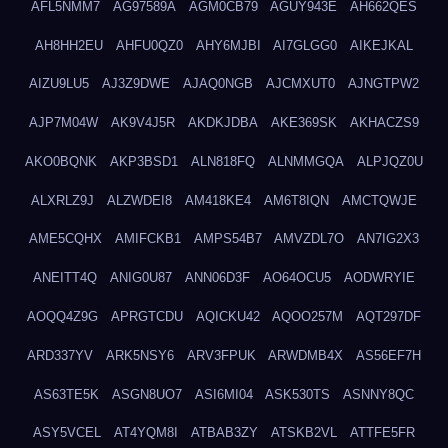
AFL5NMM7
AG97589A
AGM0CB79
AGUY943E
AH662QES
AH8HH2EU
AHFU0QZ0
AHY6MJBI
AI7GLGG0
AIKEJKAL
AIZU9LU5
AJ3Z9DWE
AJAQ0NGB
AJCMXUT0
AJNGTPW2
AJP7M04W
AK9V4J5R
AKDKJDBA
AKE369SK
AKHACZS9
AKO0BQNK
AKP3BSD1
ALN818FQ
ALNMMGQA
ALPJQZ0U
ALXRLZ9J
ALZWDEI8
AM418KE4
AM6T8IQN
AMCTQWJE
AME5CQHX
AMIFCKB1
AMPS54B7
AMVZDL7O
AN7IG2X3
ANEITT4Q
ANIG0U87
ANN06D3F
AO64OCU5
AODWRYIE
AOQQ4Z9G
APRGTCDU
AQICKU42
AQOO257M
AQT297DF
ARD337YV
ARK5NSY6
ARV3FPUK
ARWDMB4X
AS56EF7H
AS63TE5K
ASGN8UO7
ASI6MI04
ASK530TS
ASNNY8QC
ASY5VCEL
AT4YQM8I
ATBAB3ZY
ATSKB2VL
ATTFE5FR