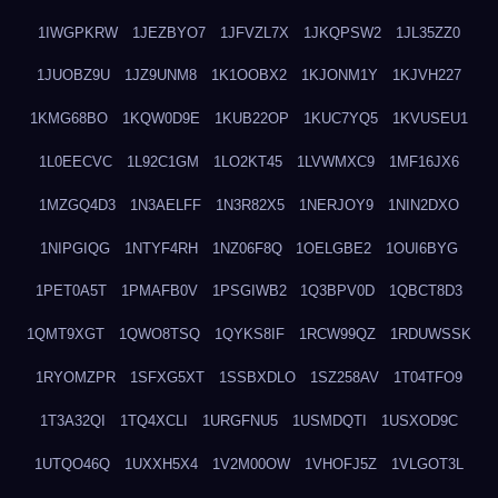
1IWGPKRW
1JEZBYO7
1JFVZL7X
1JKQPSW2
1JL35ZZ0
1JUOBZ9U
1JZ9UNM8
1K1OOBX2
1KJONM1Y
1KJVH227
1KMG68BO
1KQW0D9E
1KUB22OP
1KUC7YQ5
1KVUSEU1
1L0EECVC
1L92C1GM
1LO2KT45
1LVWMXC9
1MF16JX6
1MZGQ4D3
1N3AELFF
1N3R82X5
1NERJOY9
1NIN2DXO
1NIPGIQG
1NTYF4RH
1NZ06F8Q
1OELGBE2
1OUI6BYG
1PET0A5T
1PMAFB0V
1PSGIWB2
1Q3BPV0D
1QBCT8D3
1QMT9XGT
1QWO8TSQ
1QYKS8IF
1RCW99QZ
1RDUWSSK
1RYOMZPR
1SFXG5XT
1SSBXDLO
1SZ258AV
1T04TFO9
1T3A32QI
1TQ4XCLI
1URGFNU5
1USMDQTI
1USXOD9C
1UTQO46Q
1UXXH5X4
1V2M00OW
1VHOFJ5Z
1VLGOT3L