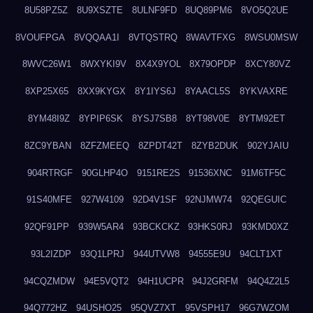
8U58PZ5Z
8U9XSZTE
8ULNF9FD
8UQ89PM6
8VO5Q2UE
8VOUFPGA
8VQQAA1I
8VTQSTRQ
8WAVTFXG
8WSU0MSW
8WVC26W1
8WXYKI9V
8X4X9YOL
8X79OPDP
8XCY80VZ
8XP25X65
8XX9KYGX
8Y1IYS6J
8YAACL5S
8YKVAXRE
8YM48I9Z
8YPIP6SK
8YSJ7SB8
8YT98V0E
8YTM92ET
8ZC9YBAN
8ZFZMEEQ
8ZPDT42T
8ZYB2DUK
902YJAIU
904RTRGF
90GLHP4O
9151RE2S
91536XNC
91M6TF5C
91S40MFE
927W4109
92D4V1SF
92NJMW74
92QEGUIC
92QF91PP
939W5AR4
93BCKCKZ
93HKS0RJ
93KMD0XZ
93L2IZDP
93Q1LPRJ
944UTVW8
94555E9U
94CLT1XT
94CQZMDW
94E5VQT2
94H1UCPR
94J2GRFM
94Q4Z2L5
94Q772HZ
94USHO25
95QVZ7XT
95VSPH17
96G7WZOM