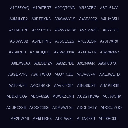
A1O35YAQ
A1R67BR7
A2GQTCVA
A2I3AZEC
A3GL614V
A3M1L6B2
A3PTDXK6
A3XWWY1S
A43E85C2
A4IUYB5H
A4LMC1PF
A4N5RYT3
A52WYVGW
A5Y3NWE2
A627I8F1
A6I3WV0B
A6YEHPPJ
A75CECZS
A782U1QR
A78T7XR0
A7B0I7FU
A7DADQHQ
A7RWE8NA
A7X6JATR
A82WRX97
A8LJWC6X
A8LOL4ZV
A90Z37DL
A913466R
A96H0U7X
A9GEP7N3
A9KIYWKO
A9QYINZC
AA3A68FM
AAEJWLHD
AAEZRZ0I
AAO3NKXF
AAVKTCB4
AB6S6UZH
ABAP8R3B
ABDXH3XG
ABQR9326
ABWKZCNH
AC2GYKWG
AC768CHK
ACUPC2X8
ACXX236G
ADMVWTS8
ADOE3V3Y
ADQOJYQO
AE2PW74I
AE5LNXK5
AF0P5V8L
AF6N078R
AFF8EG9L