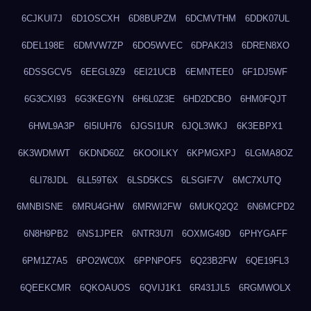
6CJKUI7J
6D1OSCXH
6D8BUPZM
6DCMVTHM
6DDK07UL
6DEL198E
6DMVW7ZP
6DO5WVEC
6DPAK2I3
6DREN8XO
6DSSGCV5
6EEGL9Z9
6EI21UCB
6EMNTEE0
6F1DJ5WF
6G3CXI93
6G3KEGYN
6H6L0Z3E
6HD2DCBO
6HM0FQJT
6HWL9A3P
6I5IUH76
6JGSI1UR
6JQL3WKJ
6K3EBPX1
6K3WDMWT
6KDND60Z
6KOOILKY
6KPMGXPJ
6LGMA8OZ
6LI78JDL
6LL59T6X
6LSD5KCS
6LSGIF7V
6MC7XUTQ
6MNBISNE
6MRU4GHW
6MRWI2FW
6MUKQ2Q2
6N6MCPD2
6N8H9PB2
6NS1JPER
6NTR3U7I
6OXMG49D
6PHYGAFF
6PM1Z7A5
6PO2WC0X
6PPNPOF5
6Q23B2FW
6QE19FL3
6QEEKCMR
6QKOAUOS
6QVIJ1K1
6R431JL5
6RGMWOLX