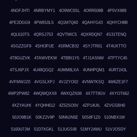
4NOFJHTI
4NRBYMY1
4O9WC0SL
4ORR508B
4P5VX889
4PE2DGG9
4PW810LS
4Q1M7Q60
4QAHYG43
4QHYCH8B
4QL610TS
4QRSJ753
4QVTMIC5
4QXRDQN7
4S31TENQ
4SGZZGF9
4SHI3FUE
4SRMCB32
4SYJTR01
4T4UXTTO
4T8GUZVK
4TAWVEKW
4TBBI1Y5
4TJ1ASNW
4TPTYC45
4TSJ6PJX
4U48QGQ2
4UMM8LXA
4UNHPQM1
4URT243L
4VFMWJZ0
4VGSLXPJ
4VJZYO02
4VNW7KSQ
4W6ZE1F7
4WP2PW82
4WQWQXX8
4WXQZN38
4X7TT8GV
4XYOT662
4XZYAUHI
4YQHH612
4Z52SO0V
4ZP14UIL
4ZVGSBH0
50JO9B1K
50KZ2V9P
50NNJN5E
50S8F1Z0
510NBX1W
5160U7JM
51D7XGKL
51JUGSIB
51MY24WU
51VJOSDY