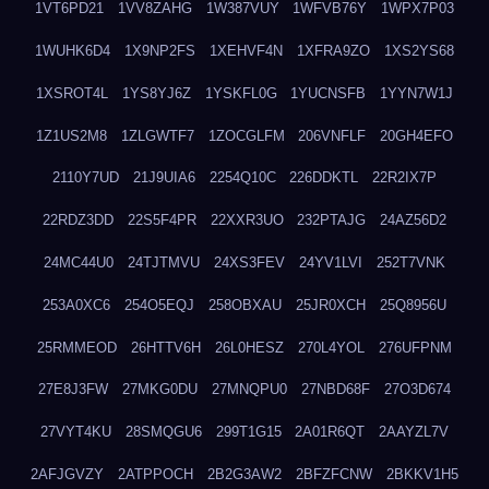
1VT6PD21
1VV8ZAHG
1W387VUY
1WFVB76Y
1WPX7P03
1WUHK6D4
1X9NP2FS
1XEHVF4N
1XFRA9ZO
1XS2YS68
1XSROT4L
1YS8YJ6Z
1YSKFL0G
1YUCNSFB
1YYN7W1J
1Z1US2M8
1ZLGWTF7
1ZOCGLFM
206VNFLF
20GH4EFO
2110Y7UD
21J9UIA6
2254Q10C
226DDKTL
22R2IX7P
22RDZ3DD
22S5F4PR
22XXR3UO
232PTAJG
24AZ56D2
24MC44U0
24TJTMVU
24XS3FEV
24YV1LVI
252T7VNK
253A0XC6
254O5EQJ
258OBXAU
25JR0XCH
25Q8956U
25RMMEOD
26HTTV6H
26L0HESZ
270L4YOL
276UFPNM
27E8J3FW
27MKG0DU
27MNQPU0
27NBD68F
27O3D674
27VYT4KU
28SMQGU6
299T1G15
2A01R6QT
2AAYZL7V
2AFJGVZY
2ATPPOCH
2B2G3AW2
2BFZFCNW
2BKKV1H5