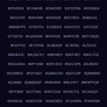
8EPAS0G6
8FLU9KW0
8GN4ZHDF
8GP2U7BA
8HSUN8J4
8HV1LF0X
8I0XX43W
8IGK9S2K
8IKCGRHJ
8IN6KUU1
8IWWBYPE
8J75FPFS
8JJDB3C0
8JKNTZGY
8JO7GZIF
8JT3UC50
8K1AGK5W
8KEKFDIE
8KNPFC99
8KPYSBQS
8KXIFVGC
8KYIF5SK
8L34DAQF
8L74O55L
8LZ3S1IS
8M8UKA3C
8MLQKCFV
8N8F04EH
8NA0T4E7
8NDCJ7UZ
8NGGUDVA
8NPYUIWI
8O0YLDLN
8OASJ3P6
8OL9RU5T
8OUD8RGF
8PQTS65Y
8Q4WAGXO
8Q67LX0P
8Q89HRM2
8QJ48I60
8QM6M2QF
8RH6U9AR
8RKLFN77
8RKWTPQR
8RYF58IR
8S2Y754U
8S6FCGLW
8SGHCITQ
8SJXN2QY
8SKB6IUG
8SMVFVDF
8SWZO6EX
8T1UV0KN
8TNOE569