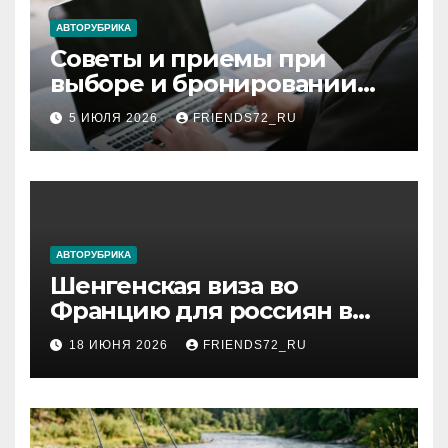
ki
АВТОРУБРИКА
Советы и приемы при
выборе и бронировании
авиабилетов
5 ИЮЛЯ 2026
FRIENDS72_RU
АВТОРУБРИКА
Шенгенская виза во
Францию для россиян в
2026 году: сроки от 3 дней
18 ИЮНЯ 2026
FRIENDS72_RU
и список необходимых
документов