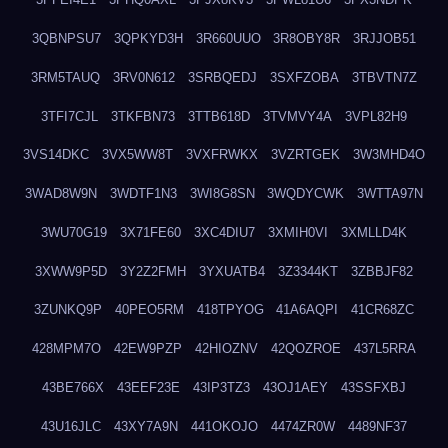
3QBNPSU7
3QPKYD3H
3R660UUO
3R8OBY8R
3RJJOB51
3RM5TAUQ
3RV0N612
3SRBQEDJ
3SXFZOBA
3TBVTN7Z
3TFI7CJL
3TKFBN73
3TTB618D
3TVMVY4A
3VPL82H9
3VS14DKC
3VX5WW8T
3VXFRWKX
3VZRTGEK
3W3MHD4O
3WAD8W9N
3WDTF1N3
3WI8G8SN
3WQDYCWK
3WTTA97N
3WU70G19
3X71FE60
3XC4DIU7
3XMIH0VI
3XMLLD4K
3XWW9P5D
3Y2Z2FMH
3YXUATB4
3Z3344KT
3ZBBJF82
3ZUNKQ9P
40PEO5RM
418TPYOG
41A6AQPI
41CR68ZC
428MPM7O
42EW9PZP
42HIOZNV
42QOZROE
437L5RRA
43BE766X
43EEF23E
43IP3TZ3
43OJ1AEY
43SSFXBJ
43U16JLC
43XY7A9N
441OKOJO
4474ZR0W
4489NF37