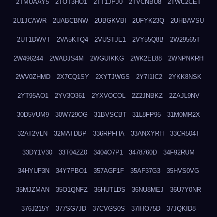
2TMUAAY5
2TOT3HO1
2TT1JPJ0
2TVCNBU8
2TWC2CET
2U1JCAWR
2UABCBNW
2UBGKVBI
2UFYK23Q
2UHBAVSU
2UT1DWVT
2VA5KTQ4
2VUSTJE1
2VY55Q8B
2W29565T
2W496244
2WADJS4M
2WGUIKKG
2WK2EL88
2WNPNKRH
2WV0ZHMD
2X7CQ1SY
2XYTJWGS
2Y7I1IC2
2YKK8NSK
2YT95AO1
2YV3O361
2YXVOCOL
2Z2JNBKZ
2ZAJL9NV
30D5VUM9
30W729OG
31BVSCBT
31L8FP95
31M0MR2X
32AT2VLN
32MATDBP
336RPFHA
33ANXYRH
33CR504T
33DY1V30
33T04ZZ0
3404O7P1
3478760D
34F92RUM
34HYUF3N
34Y7PBO1
357AGF1F
35AF37G3
35HVS0VG
35MJZMAN
35O1QNFZ
36HUTLDS
36NU8MEJ
36U7Y0NR
376J215Y
377SG7JD
37CVGS0S
37IHO75D
37JQKID8