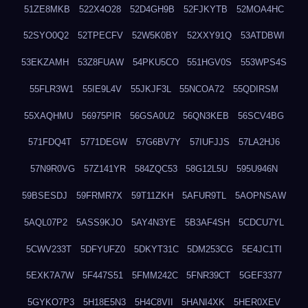
51ZE8MKB
522X4O28
52D4GH9B
52FJKYTB
52MOA4HC
52SYO0Q2
52TPECFV
52W5K0BY
52XXY91Q
53ATDBWI
53EKZAMH
53Z8FUAW
54PKU5CO
551HGV0S
553WPS4S
55FLR3W1
55IE9L4V
55JKJF3L
55NCOA72
55QDIRSM
55XAQHMU
56975PIR
56GSA0U2
56QN3KEB
56SCV4BG
571FDQ4T
5771DEGW
57G6BV7Y
57IUFJJS
57LA2HJ6
57N9R0VG
57Z141YR
584ZQC53
58G12L5U
595U946N
59BSESDJ
59FRMR7X
59T11ZKH
5AFUR9TL
5AOPNSAW
5AQL07P2
5ASS9KJO
5AY4N3YE
5B3AF4SH
5CDCU7YL
5CWV233T
5DFYUFZ0
5DKYT31C
5DM253CG
5E4JC1TI
5EXK7A7W
5F447S51
5FMM242C
5FNR39CT
5GEF3377
5GYKO7P3
5H18E5N3
5H4C8VII
5HANI4XK
5HER0XEV