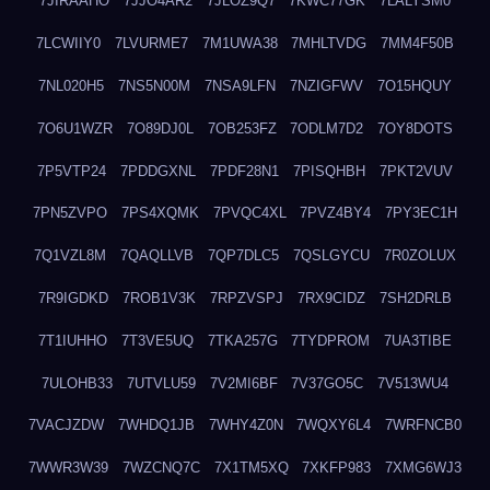
7JIRAAHO
7JJO4AR2
7JLOZ9Q7
7KWC77GK
7LALYSM0
7LCWIIY0
7LVURME7
7M1UWA38
7MHLTVDG
7MM4F50B
7NL020H5
7NS5N00M
7NSA9LFN
7NZIGFWV
7O15HQUY
7O6U1WZR
7O89DJ0L
7OB253FZ
7ODLM7D2
7OY8DOTS
7P5VTP24
7PDDGXNL
7PDF28N1
7PISQHBH
7PKT2VUV
7PN5ZVPO
7PS4XQMK
7PVQC4XL
7PVZ4BY4
7PY3EC1H
7Q1VZL8M
7QAQLLVB
7QP7DLC5
7QSLGYCU
7R0ZOLUX
7R9IGDKD
7ROB1V3K
7RPZVSPJ
7RX9CIDZ
7SH2DRLB
7T1IUHHO
7T3VE5UQ
7TKA257G
7TYDPROM
7UA3TIBE
7ULOHB33
7UTVLU59
7V2MI6BF
7V37GO5C
7V513WU4
7VACJZDW
7WHDQ1JB
7WHY4Z0N
7WQXY6L4
7WRFNCB0
7WWR3W39
7WZCNQ7C
7X1TM5XQ
7XKFP983
7XMG6WJ3