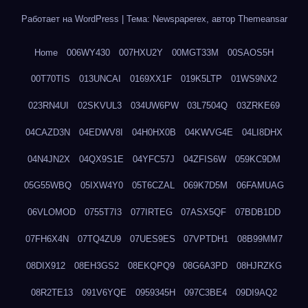
Работает на WordPress
|
Тема: Newspaperex, автор
Themeansar
Home
006WY430
007HXU2Y
00MGT33M
00SAOS5H
00T70TIS
013UNCAI
0169XX1F
019K5LTP
01WS9NX2
023RN4UI
02SKVUL3
034UW6PW
03L7504Q
03ZRKE69
04CAZD3N
04EDWV8I
04H0HX0B
04KWVG4E
04LI8DHX
04N4JN2X
04QX9S1E
04YFC57J
04ZFIS6W
059KC9DM
05G55WBQ
05IXW4Y0
05T6CZAL
069K7D5M
06FAMUAG
06VLOMOD
0755T7I3
077IRTEG
07ASX5QF
07BDB1DD
07FH6X4N
07TQ4ZU9
07UES9ES
07VPTDH1
08B99MM7
08DIX912
08EH3GS2
08EKQPQ9
08G6A3PD
08HJRZKG
08R2TE13
091V6YQE
0959345H
097C3BE4
09DI9AQ2