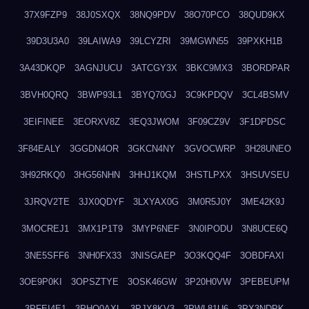
37X9FZP9
38J0SXQX
38NQ9PDV
38O70PCO
38QUD9KX
39D3U3A0
39LAIWA9
39LCYZRI
39MGWN55
39PXKH1B
3A43DKQP
3AGNJUCU
3ATCGY3X
3BKC9MX3
3BORDPAR
3BVH0QRQ
3BWP93L1
3BYQ70GJ
3C9KPDQV
3CL4BSMV
3EIFINEE
3EORXV8Z
3EQ3JWOM
3F09CZ9V
3F1DPDSC
3F84EALY
3GGDN4OR
3GKCN4NY
3GVOCWRP
3H28UNEO
3H92RKQ0
3HG56NHN
3HHJ1KQM
3HSTLPXX
3HSUVSEU
3JRQV2TE
3JX0QDYF
3LXYAX0G
3M0R5J0Y
3ME42K9J
3MOCREJ1
3MX1P1T9
3MYP6NEF
3N0IPODU
3N8UCE6Q
3NE5SFF6
3NH0FX33
3NISGAEP
3O3KQQ4F
3OBDFAXI
3OE9P0KI
3OPSZTYE
3OSK46GW
3P20H0VW
3PEBEUPM
3PFEI4E1
3PHQ0AXL
3PJX8KV3
3PWL81U6
3PX3NDPK