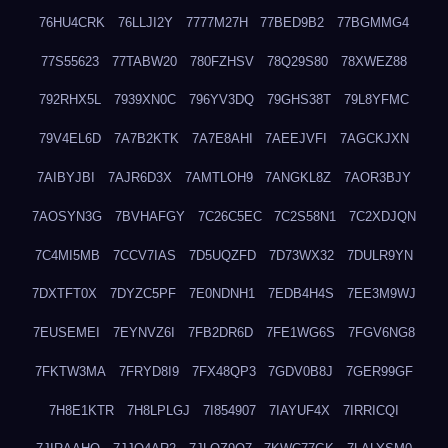
76HU4CRK
76LLJI2Y
7777M27H
77BED9B2
77BGMMG4
77S55623
77TABW20
780FZHSV
78Q29S80
78XWEZ88
792RHX5L
7939XN0C
796YV3DQ
79GHS38T
79L8YFMC
79V4EL6D
7A7B2KTK
7A7E8AHI
7AEEJVFI
7AGCKJXN
7AIBYJBI
7AJR6D3X
7AMTLOH9
7ANGKL8Z
7AOR3BJY
7AOSYN3G
7BVHAFGY
7C26C5EC
7C2S58N1
7C2XDJQN
7C4MI5MB
7CCV7IAS
7D5UQZFD
7D73WX32
7DULR9YN
7DXTFT0X
7DYZC5PF
7E0NDNH1
7EDB4H4S
7EE3M9WJ
7EUSEMEI
7EYNVZ6I
7FB2DR6D
7FE1WG6S
7FGV6NG8
7FKTW3MA
7FRYD8I9
7FX48QP3
7GDV0B8J
7GER99GF
7H8E1KTR
7H8LPLGJ
7I854907
7IAYUF4X
7IRRICQI