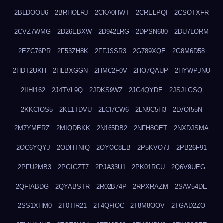
2BLDOOU6
2BRHOLRJ
2CKA0HWT
2CRELPQI
2CSOTXFR
2CVZ7WMG
2D26EBXW
2D942LRG
2DPSN680
2DU7LORM
2EZC76PR
2F53ZH8K
2FFJSSR3
2G789XQE
2G8M6D58
2HDT2UKH
2HLBXGGN
2HMC2F0V
2HO7QAUP
2HYWPJNU
2IIHI162
2J4TVL9Q
2JDKS9WZ
2JG4QYDE
2JSJLGSQ
2KKCIQS5
2KL1TDVU
2LCI7CW6
2LN9C5H3
2LVOI55N
2M7YMERZ
2MIQDBKK
2N165DB2
2NFH8OET
2NXDJSMA
2OC6YQYJ
2ODHTNIQ
2OYOC8EB
2P5KVO7J
2PB26F91
2PFU2MB3
2PGICZT7
2PJA33U1
2PK01RCU
2Q6V9UEG
2QFIABDG
2QYABSTR
2R02B74P
2RPXRAZM
2SAV54DE
2SS1XHM0
2T0TIR21
2T4QFIOC
2T8M8OOV
2TGAD2ZO