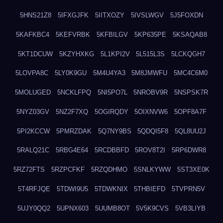
5HNS21Z8
5IFXGJFK
5IITXOZY
5IVSLWGV
5J5FOXDN
5KAFKBC4
5KEFVRBK
5KFBILGV
5KP635PE
5KSAQAB8
5KT1DCUW
5KZYHXKG
5L1KPI2V
5L515L3S
5LCKQGH7
5LOVPA8C
5LY0K9GU
5M4U4YA3
5M8JMWFU
5MC4C6M0
5MOLUGED
5NCKLFPQ
5NI5PO7L
5NROBV9R
5NSPSK7R
5NYZ03GV
5NZ2F7XQ
5OGIRQDY
5OIXNVW6
5OPF8A7F
5PI2KCCW
5PMRZDAK
5Q7NY9BS
5QDQI5F8
5QL8UU2J
5RALQ21C
5RBG4E64
5RCDBBFD
5ROV8T2I
5RP6DWR8
5RZ72FTS
5RZPCFKF
5RZQDHMO
5SNLKYWW
5ST3XE0K
5T4RFJQE
5TDWI9U5
5TDWKNIX
5THBIEFD
5TVPRN5V
5UJY0QQ2
5UPNX603
5UUMB8OT
5V5K9CVS
5VB3LIYB