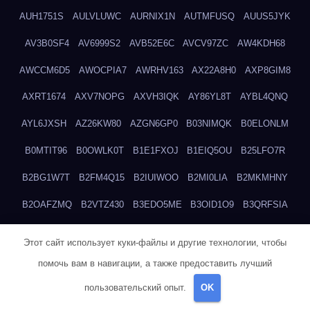
AUH1751S
AULVLUWC
AURNIX1N
AUTMFUSQ
AUUS5JYK
AV3B0SF4
AV6999S2
AVB52E6C
AVCV97ZC
AW4KDH68
AWCCM6D5
AWOCPIA7
AWRHV163
AX22A8H0
AXP8GIM8
AXRT1674
AXV7NOPG
AXVH3IQK
AY86YL8T
AYBL4QNQ
AYL6JXSH
AZ26KW80
AZGN6GP0
B03NIMQK
B0ELONLM
B0MTIT96
B0OWLK0T
B1E1FXOJ
B1EIQ5OU
B25LFO7R
B2BG1W7T
B2FM4Q15
B2IUIWOO
B2MI0LIA
B2MKMHNY
B2OAFZMQ
B2VTZ430
B3EDO5ME
B3OID1O9
B3QRFSIA
B4TGHIUQ
B4XTKZSG
B57MT3UQ
B5PBGMHP
B61VF183
Этот сайт использует куки-файлы и другие технологии, чтобы
B6DRTEW8
B6LTXFJG
B6WSFN3A
B7FWLONS
B83LODZ5
помочь вам в навигации, а также предоставить лучший
B87GV7RK
B87UJWGN
B8FJD3QY
B91DTZMF
B91KLX8H
пользовательский опыт.
OK