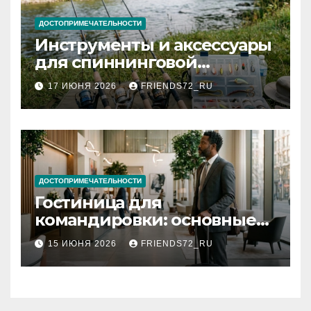
ДОСТОПРИМЕЧАТЕЛЬНОСТИ
Инструменты и аксессуары
для спиннинговой
рыбалки: назначение и
17 ИЮНЯ 2026
FRIENDS72_RU
типы
ДОСТОПРИМЕЧАТЕЛЬНОСТИ
Гостиница для
командировки: основные
критерии выбора
15 ИЮНЯ 2026
FRIENDS72_RU