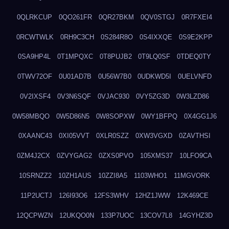
0QLRKCUP
0QO261FR
0QR27BKM
0QV0STGJ
0R7FXEI4
0RCWTWLK
0RH9C3CH
0S284R8O
0S4IXXQE
0S9E2KPP
0SA9HP4L
0T1MPQXC
0T8PUJB2
0T9LQ0SF
0TDEQ0TY
0TWV72OF
0U01AD7B
0U56W7B0
0UDKWD5I
0UELVNFD
0V2IXSF4
0V3N6SQF
0VJAC930
0VY5ZG3D
0W3LZD86
0W58MBQO
0W5D86N5
0W8SOPXW
0WY1BFPQ
0X4GG1J6
0XAANC43
0XI05VVT
0XLR0SZZ
0XW3VGXD
0ZAVTHSI
0ZM4J2CX
0ZVYGAG2
0ZXS0PVO
105XMS37
10LFO9CA
10SRNZZ2
10ZH1AUS
10ZZI8A5
1103WHO1
11MGVORK
11P2UCTJ
126I93O6
12FS3WHV
12HZ1JWW
12K469CE
12QCPWZN
12UKQO0N
133P7UOC
13COV7L8
14GYHZ3D