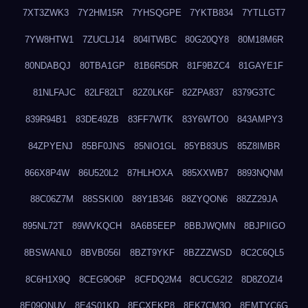
7XT3ZWK3
7Y2HM15R
7YHSQGPE
7YKTB834
7YTLLGT7
7YW8HTW1
7ZUCLJ14
804ITWBC
80G20QY8
80M18M6R
80NDABQJ
80TBA1GP
81B6R5DR
81F9BZC4
81GAYE1F
81NLFAJC
82LF82LT
82Z0LK6F
82ZPA837
8379G3TC
839R94B1
83DE49ZB
83FF7WTK
83Y6WTO0
843AMPY3
84ZPYENJ
85BF0JNS
85NIO1GL
85YB83US
85Z8IMBR
866X8P4W
86U520L2
87HLHOXA
885XXWB7
8893NQNM
88C06Z7M
88SSKI00
88Y1B346
88ZYQON6
88ZZ29JA
895NL72T
89WVKQCH
8A6B5EEP
8BBJWQMN
8BJPIIGO
8BSWANL0
8BVB056I
8BZT9YKF
8BZZZWSD
8C2C6QL5
8C6H1X9Q
8CEG9O6P
8CFDQ2M4
8CUCG2I2
8D8ZOZI4
8E09QNUV
8E4S01KD
8ECXEKP8
8EK7CM3O
8EMTYC6G