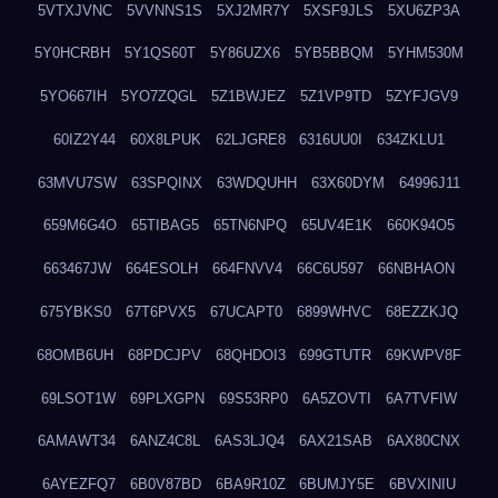
5VTXJVNC
5VVNNS1S
5XJ2MR7Y
5XSF9JLS
5XU6ZP3A
5Y0HCRBH
5Y1QS60T
5Y86UZX6
5YB5BBQM
5YHM530M
5YO667IH
5YO7ZQGL
5Z1BWJEZ
5Z1VP9TD
5ZYFJGV9
60IZ2Y44
60X8LPUK
62LJGRE8
6316UU0I
634ZKLU1
63MVU7SW
63SPQINX
63WDQUHH
63X60DYM
64996J11
659M6G4O
65TIBAG5
65TN6NPQ
65UV4E1K
660K94O5
663467JW
664ESOLH
664FNVV4
66C6U597
66NBHAON
675YBKS0
67T6PVX5
67UCAPT0
6899WHVC
68EZZKJQ
68OMB6UH
68PDCJPV
68QHDOI3
699GTUTR
69KWPV8F
69LSOT1W
69PLXGPN
69S53RP0
6A5ZOVTI
6A7TVFIW
6AMAWT34
6ANZ4C8L
6AS3LJQ4
6AX21SAB
6AX80CNX
6AYEZFQ7
6B0V87BD
6BA9R10Z
6BUMJY5E
6BVXINIU