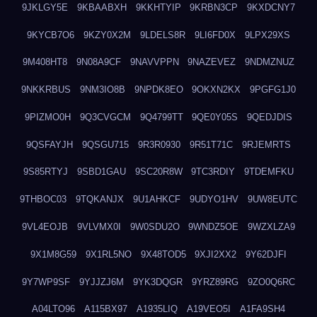
9JKLGY5E
9KBAABXH
9KKHTYIP
9KRBN3CP
9KXDCNY7
9KYCB7O6
9KZY0X2M
9LDELS8R
9LI6FD0X
9LPX29XS
9M408HT8
9N08A9CF
9NAVVPPN
9NAZEVEZ
9NDMZNUZ
9NKKRBUS
9NM3IO8B
9NPDK8EO
9OKXN2KX
9PGFG1J0
9PIZMO0H
9Q3CVGCM
9Q4799TT
9QE0Y05S
9QEDJDIS
9QSFAYJH
9QSGU715
9R3R0930
9R51T71C
9RJEMRTS
9S85RTYJ
9SBD1GAU
9SC20R8W
9TC3RDIY
9TDEMFKU
9THBOC03
9TQKANJX
9U1AHKCF
9UDYO1HV
9UW8EUTC
9VL4EOJB
9VLVMX0I
9W0SDU2O
9WNDZ5OE
9WZXLZA9
9X1M8G59
9X1RL5NO
9X48TOD5
9XJI2XX2
9Y62DJFI
9Y7WP9SF
9YJJZJ6M
9YK3DQGR
9YRZ89RG
9ZO0Q6RC
A04LTO96
A115BX97
A1935LIQ
A19VEO5I
A1FA9SH4