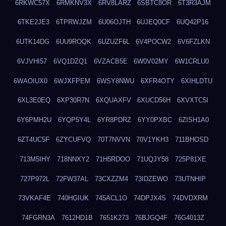
6RKWC57X
6RMKNV3X
6RV8LARZ
6SBTC8OR
6T3R3AJM
6TKE2JE3
6TPRWJZM
6U06OJTH
6UJEQ0CF
6UQ42P16
6UTK14DG
6UU9ROQK
6UZUZF6L
6V4POCW2
6V6FZLKN
6VJVHI57
6VQ1DZQ1
6VZACB5E
6W0V02MY
6W1CRLU0
6WAOIUX0
6WJXFPEM
6WSY8NWU
6XFR4OTY
6XIHLDTU
6XL3E0EQ
6XP30R7N
6XQUAXFV
6XUCD56H
6XVXTC5I
6Y6PMH2U
6YQP5Y4L
6YR8PDRZ
6YY0PXBC
6ZISH1A0
6ZT4UC5F
6ZYCUFVQ
70T7NVVN
70V1YKH3
711BHOSD
713M5IHY
718NNXY2
71H5RDOO
71UQJY58
725P81XE
727P972L
72FW37AL
73CXZZM4
73IDZEWO
73UTNHIP
73VKAF4E
740HGIUK
745ACL1O
74DPJX4S
74DVDXRM
74FGRN3A
7612HD1B
7651K273
76BJGQ4F
76G4013Z