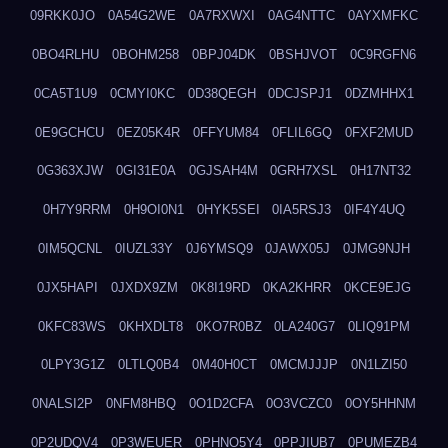
09RKK0JO
0A54G2WE
0A7RXWXI
0AG4NTTC
0AYXMFKC
0BO4RLHU
0BOHM258
0BPJ04DK
0BSHJVOT
0C9RGFN6
0CA5T1U9
0CMYI0KC
0D38QEGH
0DCJSPJ1
0DZMHHX1
0E9GCHCU
0EZ05K4R
0FFYUM84
0FLIL6GQ
0FXF2MUD
0G363XJW
0GI31E0A
0GJSAH4M
0GRH7XSL
0H17NT32
0H7Y9RRM
0H9OI0N1
0HYK5SEI
0IA5RSJ3
0IF4Y4UQ
0IM5QCNL
0IUZL33Y
0J6YMSQ9
0JAWX05J
0JMG9NJH
0JX5HAPI
0JXDX9ZM
0K8I19RD
0KA2KHRR
0KCE9EJG
0KFC83WS
0KHXDLT8
0KO7R0BZ
0LA240G7
0LIQ91PM
0LPY3G1Z
0LTLQ0B4
0M40H0CT
0MCMJJJP
0N1LZI50
0NALSI2P
0NFM8HBQ
0O1D2CFA
0O3VCZC0
0OY5HHNM
0P2UDQV4
0P3WEUER
0PHNO5Y4
0PPJIUB7
0PUMEZB4