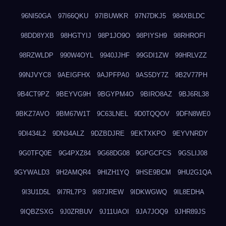
96NI50GA
97I66QKU
97IBUWKR
97N7DKJ5
984XBLDC
98DD8YXB
98HGTYIJ
98P1JO9O
98PIYSH9
98RHROFI
98RZWLDP
990W4OYL
9940JJHF
99GDI1ZW
99HRLVZZ
99NJVYC8
9AEIGFHX
9AJPFPA0
9AS5DY7Z
9B2V77PH
9B4CT9PZ
9BEYVG9H
9BGYPM4O
9BIRO8AZ
9BJ6RL38
9BKZ7AVO
9BM67W1T
9C63LNEL
9D0TQQOV
9DFN8WE0
9DI434L2
9DN34ALZ
9DZBDJRE
9EKTXKPO
9EYVNRDY
9G0TFQ0E
9G4PXZ84
9G68DG08
9GPGCFCS
9GSLIJ08
9GYWALD3
9H2AMQR4
9HIZH1YQ
9HSE9BCM
9HU2G1QA
9I3U1D5L
9I7RL7P3
9I87JREW
9IDKWGWQ
9IL8EDHA
9IQBZSXG
9J0ZRBUV
9J11UAOI
9JA7JOQ9
9JHR89JS