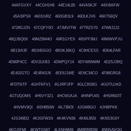
44AFGVXY
44CGH1H9
44E14L85
44VA5KJF
44XI8AFW
45A3IPS9
4601IURZ
46DGB3L9
46DLKJV6
46KT56QV
4728GJZN
47CQFY0O
47JMVITW
47TRZS70
47W8J2J2
48QJBQ0X
49MZ8W4O
49R1GYE9
49SPF3MJ
49WWVPJU
4B13IA3F
4B1N5SGO
4BOKJ6KQ
4C9HCESS
4D64LFAR
4D90P4CC
4DV2LKB3
4DWPQY14
4DYW6NWM
4DZ5J3RQ
4E402GTO
4E4R43JK
4EE6J1ME
4ENC34CO
4F88GRG8
4FDT5ITF
4GHTKFV1
4GJRPJFP
4GLC8SBG
4GOTUJAD
4GTUQOMS
4H5VY3Z1
4HCW1AJA
4HINPU4S
4HSR603T
4HVMV9QI
4I5H850W
4IL73M3I
4JGM8GIJ
4JH8IPKK
4JS349D2
4K2GFW1N
4K4KVN36
4KML855I
4KNS3G0Y
4KQJIFMI
4KWTO3AT
4LXNH9M8
4M8RR8DW
4NNSAVOG