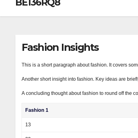
BE136RQ8
р
a
i
A
а
m
k
p
в
i
p
и
т
Fashion Insights
ь
This is a short paragraph about fashion. It covers som
Another short insight into fashion. Key ideas are brief
A concluding thought about fashion to round off the co
Fashion 1
13