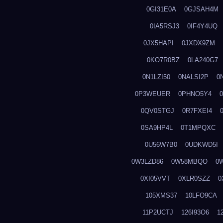
0GI31E0A
0GJSAH4M
0IA5RSJ3
0IF4Y4UQ
0JX5HAPI
0JXDX9ZM
0KO7R0BZ
0LA240G7
0N1LZI50
0NALSI2P
0
0P3WEUER
0PHNO5Y4
0QV0STGJ
0R7FXEI4
0SA9HP4L
0T1MPQXC
0U56W7B0
0UDKWD5I
0W3LZD86
0W58MBQO
0
0XI05VVT
0XLR0SZZ
0
105XMS37
10LFO9CA
11P2UCTJ
126I93O6
1