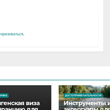
торизоваться
.
БРИКА
ДОСТОПРИМЕЧАТЕЛЬНОСТИ
генская виза
Инструменты 
Францию для
аксессуары дл