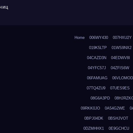
ниц
Home
006WY430
007HXU2Y
019K5LTP
01WS9NX2
04CAZD3N
04EDWV8I
04YFC57J
04ZFIS6W
06FAMUAG
06VLOMOD
07TQ4ZU9
07UES9ES
08G6A3PD
08HJRZK
09RKK0JO
0A54G2WE
0
0BPJ04DK
0BSHJVOT
0DZMHHX1
0E9GCHCU