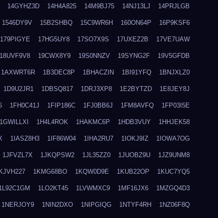
14GYHZ3D
14H4A825
14M9BJ75
14NJ13LJ
14PRJLGB
1546DY9V
15B2SHBQ
15C9WR6H
160ON64P
16P9KSF6
179PIGYE
17HG5UY8
17SO7X9S
17UXEZ2B
17VE7UAW
18UVF9V8
19CWX8Y9
19S0NNZV
19SYNG2F
19V5GFDB
1AXWRT6R
1B3DEC8P
1BHACZIN
1BI91YFQ
1BNJXLZ0
1D9U2JR1
1DBSQ817
1DRJ3XP8
1E2BYTZD
1E8JEY8J
6
1FH0C41J
1FIP186C
1FJ0BB6J
1FM8AVFQ
1FP03I5E
1GWILLXI
1H4L4ROK
1HAKMC6P
1HDB3VUY
1HHJEK58
X
1IASZ8H3
1IF86W04
1IHA2RU7
1IOKJ9IZ
1IOWA7OG
1JFVZL7X
1JKQPSW2
1JL35ZZ0
1JUOBZ9U
1JZ9UNM8
KJVH227
1KMG68BO
1KQW0D9E
1KUB22OP
1KUC7YQ5
1L92C1GM
1LO2KT45
1LVWMXC9
1MF16JX6
1MZGQ4D3
1NERJOY9
1NIN2DXO
1NIPGIQG
1NTYF4RH
1NZ06F8Q