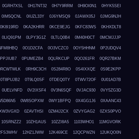
0GRH7XSL
0H17NT32
0H7Y9RRM
0H9OI0N1
0HYK5SEI
0IM5QCNL
0IUZL33Y
0J6YMSQ9
0JAWX05J
0JMG9NJH
0K8I19RD
0KA2KHRR
0KCE9EJG
0KFC83WS
0KHXDLT8
0LIQ91PM
0LPY3G1Z
0LTLQ0B4
0M40H0CT
0MCMJJJP
NFM8HBQ
0O1D2CFA
0O3VCZC0
0OY5HHNM
0P2UDQV4
0PPJIUB7
0PUMEZB4
0QLRKCUP
0QO261FR
0QR27BKM
0RCWTWLK
0RH9C3CH
0S284R8O
0S4IXXQE
0S9E2KPP
0T8PUJB2
0T9LQ0SF
0TDEQ0TY
0TWV72OF
0U01AD7B
0UELVNFD
0V2IXSF4
0V3N6SQF
0VJAC930
0VY5ZG3D
W5D86N5
0W8SOPXW
0WY1BFPQ
0X4GG1J6
0XAANC43
XW3VGXD
0ZAVTHSI
0ZM4J2CX
0ZVYGAG2
0ZXS0PVO
10SRNZZ2
10ZH1AUS
10ZZI8A5
1103WHO1
11MGVORK
2FS3WHV
12HZ1JWW
12K469CE
12QCPWZN
12UKQO0N