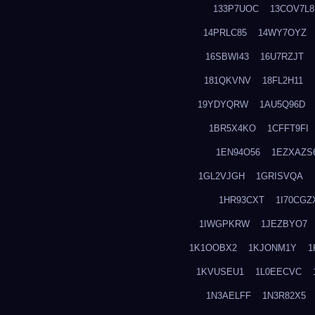
133P7UOC
13COV7L8
14PRLC85
14WY7OYZ
16SBWI43
16U7RZJT
181QKVNV
18FL2H11
19YDYQRW
1AU5Q96D
1BR5X4KO
1CFFT9FI
1EN94O56
1EZXAZS
1GL2VJGH
1GRISVQA
1HR93CXT
1I70CGZ
1IWGPKRW
1JEZBYO7
1K1OOBX2
1KJONM1Y
1
1KVUSEU1
1L0EECVC
1N3AELFF
1N3R82X5