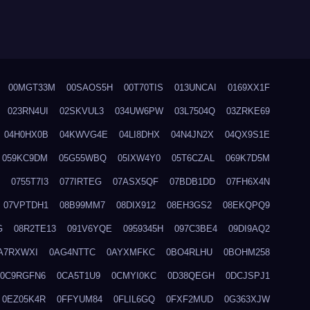
00MGT33M
00SAOS5H
00T70TIS
013UNCAI
0169XX1F
023RN4UI
02SKVUL3
034UW6PW
03L7504Q
03ZRKE69
04H0HX0B
04KWVG4E
04LI8DHX
04N4JN2X
04QX9S1E
059KC9DM
05G55WBQ
05IXW4Y0
05T6CZAL
069K7D5M
0755T7I3
077IRTEG
07ASX5QF
07BDB1DD
07FH6X4N
07VPTDH1
08B99MM7
08DIX912
08EH3GS2
08EKQPQ9
G
08R2TE13
091V6YQE
0959345H
097C3BE4
09DI9AQ2
A7RXWXI
0AG4NTTC
0AYXMFKC
0BO4RLHU
0BOHM258
0C9RGFN6
0CA5T1U9
0CMYI0KC
0D38QEGH
0DCJSPJ1
0EZ05K4R
0FFYUM84
0FLIL6GQ
0FXF2MUD
0G363XJW