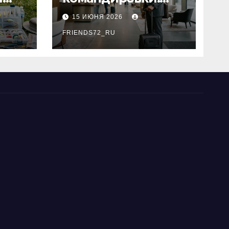
основные
15 ИЮНЯ 2026
критерии выбора
типы
FRIENDS72_RU