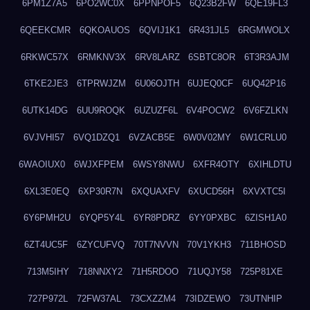
6PM1Z7A5
6PO2WC0X
6PPNPOF5
6Q23B2FW
6QE19FL3
6QEEKCMR
6QKOAUOS
6QVIJ1K1
6R431JL5
6RGMWOLX
6RKWC57X
6RMKNV3X
6RV8LARZ
6SBTC8OR
6T3R3AJM
6TKE2JE3
6TPRWJZM
6U06OJTH
6UJEQ0CF
6UQ42P16
6UTK14DG
6UU9ROQK
6UZUZF6L
6V4POCW2
6V6FZLKN
6VJVHI57
6VQ1DZQ1
6VZACB5E
6W0V02MY
6W1CRLU0
6WAOIUX0
6WJXFPEM
6WSY8NWU
6XFR4OTY
6XIHLDTU
6XL3E0EQ
6XP30R7N
6XQUAXFV
6XUCD56H
6XVXTC5I
6Y6PMH2U
6YQP5Y4L
6YR8PDRZ
6YY0PXBC
6ZISH1A0
6ZT4UC5F
6ZYCUFVQ
70T7NVVN
70V1YKH3
711BHOSD
713M5IHY
718NNXY2
71H5RDOO
71UQJY58
725P81XE
727P972L
72FW37AL
73CXZZM4
73IDZEWO
73UTNHIP