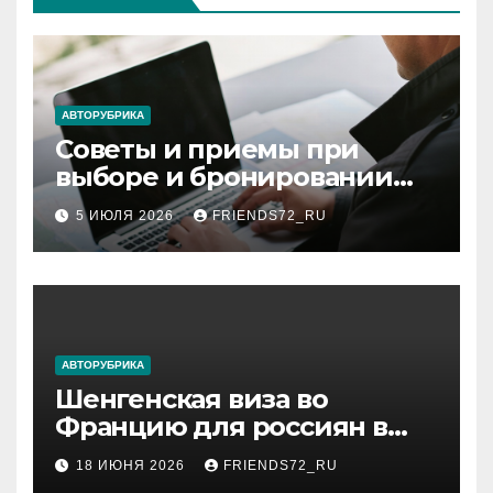
АВТОРУБРИКА
Советы и приемы при
выборе и бронировании
авиабилетов
5 ИЮЛЯ 2026
FRIENDS72_RU
АВТОРУБРИКА
Шенгенская виза во
Францию для россиян в
2026 году: сроки от 3 дней
18 ИЮНЯ 2026
FRIENDS72_RU
и список необходимых