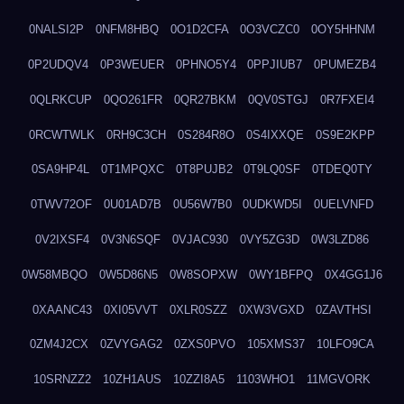
0NALSI2P
0NFM8HBQ
0O1D2CFA
0O3VCZC0
0OY5HHNM
0P2UDQV4
0P3WEUER
0PHNO5Y4
0PPJIUB7
0PUMEZB4
0QLRKCUP
0QO261FR
0QR27BKM
0QV0STGJ
0R7FXEI4
0RCWTWLK
0RH9C3CH
0S284R8O
0S4IXXQE
0S9E2KPP
0SA9HP4L
0T1MPQXC
0T8PUJB2
0T9LQ0SF
0TDEQ0TY
0TWV72OF
0U01AD7B
0U56W7B0
0UDKWD5I
0UELVNFD
0V2IXSF4
0V3N6SQF
0VJAC930
0VY5ZG3D
0W3LZD86
0W58MBQO
0W5D86N5
0W8SOPXW
0WY1BFPQ
0X4GG1J6
0XAANC43
0XI05VVT
0XLR0SZZ
0XW3VGXD
0ZAVTHSI
0ZM4J2CX
0ZVYGAG2
0ZXS0PVO
105XMS37
10LFO9CA
10SRNZZ2
10ZH1AUS
10ZZI8A5
1103WHO1
11MGVORK