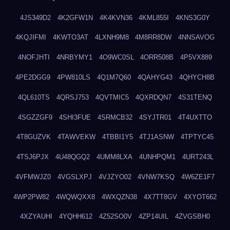
4JS349D2
4K2GFW1N
4K4KVN36
4KML855I
4KNS3G0Y
4KQJIFMI
4KWTO3AT
4LXNH9M8
4M8RR8DW
4NNSAVOG
4NOFJHTI
4NRBYMY1
4O9WC0SL
4ORR508B
4P5VX889
4PE2DGG9
4PW810LS
4Q1M7Q60
4QAHYG43
4QHYCH8B
4QL610TS
4QRSJ753
4QVTMIC5
4QXRDQN7
4S31TENQ
4SGZZGF9
4SHI3FUE
4SRMCB32
4SYJTR01
4T4UXTTO
4T8GUZVK
4TAWVEKW
4TBBI1Y5
4TJ1ASNW
4TPTYC45
4TSJ6PJX
4U48QGQ2
4UMM8LXA
4UNHPQM1
4URT243L
4VFMWJZ0
4VGSLXPJ
4VJZYO02
4VNW7KSQ
4W6ZE1F7
4WP2PW82
4WQWQXX8
4WXQZN38
4X7TT8GV
4XYOT662
4XZYAUHI
4YQHH612
4Z52SO0V
4ZP14UIL
4ZVGSBH0