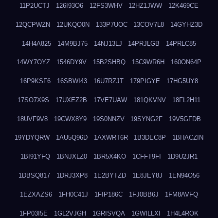
11P2UCTJ
126I93O6
12FS3WHV
12HZ1JWW
12K469CE
12QCPWZN
12UKQO0N
133P7UOC
13COV7L8
14GYHZ3D
14H4A825
14M9BJ75
14NJ13LJ
14PRJLGB
14PRLC85
14WY7OYZ
1546DY9V
15B2SHBQ
15C9WR6H
160ON64P
16P9KSF6
16SBWI43
16U7RZJT
179PIGYE
17HG5UY8
17SO7X9S
17UXEZ2B
17VE7UAW
181QKVNV
18FL2H11
18UVF9V8
19CWX8Y9
19S0NNZV
19SYNG2F
19V5GFDB
19YDYQRW
1AU5Q96D
1AXWRT6R
1B3DEC8P
1BHACZIN
1BI91YFQ
1BNJXLZ0
1BR5X4KO
1CFFT9FI
1D9U2JR1
1DBSQ817
1DRJ3XP8
1E2BYTZD
1E8JEY8J
1EN94O56
1EZXAZS6
1FH0C41J
1FIP186C
1FJ0BB6J
1FM8AVFQ
1FP03I5E
1GL2VJGH
1GRISVQA
1GWILLXI
1H4L4ROK