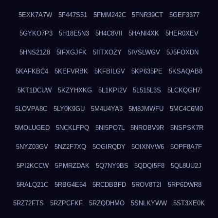
5EXK7A7W
5F447S51
5FMM242C
5FNR39CT
5GEF3377
5GYKO7P3
5H18E5N3
5H4C8VII
5HANI4XK
5HER0XEV
5HNS21Z8
5IFXGJFK
5IITXOZY
5IVSLWGV
5J5FOXDN
5KAFKBC4
5KEFVRBK
5KFBILGV
5KP635PE
5KSAQAB8
5KT1DCUW
5KZYHXKG
5L1KPI2V
5L515L3S
5LCKQGH7
5LOVPA8C
5LY0K9GU
5M4U4YA3
5M8JMWFU
5MC4C6M0
5MOLUGED
5NCKLFPQ
5NI5PO7L
5NROBV9R
5NSPSK7R
5NYZ03GV
5NZ2F7XQ
5OGIRQDY
5OIXNVW6
5OPF8A7F
5PI2KCCW
5PMRZDAK
5Q7NY9BS
5QDQI5F8
5QL8UU2J
5RALQ21C
5RBG4E64
5RCDBBFD
5ROV8T2I
5RP6DWR8
5RZ72FTS
5RZPCFKF
5RZQDHMO
5SNLKYWW
5ST3XE0K