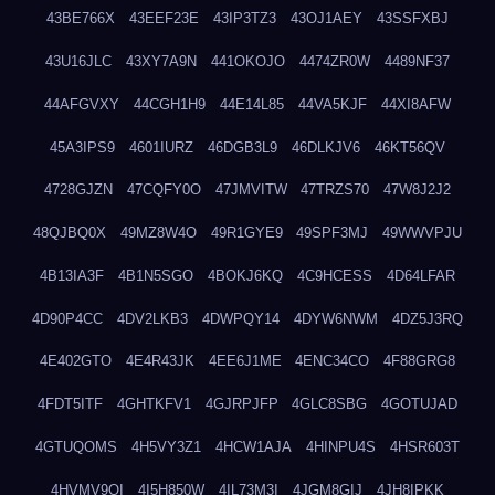
43BE766X
43EEF23E
43IP3TZ3
43OJ1AEY
43SSFXBJ
43U16JLC
43XY7A9N
441OKOJO
4474ZR0W
4489NF37
44AFGVXY
44CGH1H9
44E14L85
44VA5KJF
44XI8AFW
45A3IPS9
4601IURZ
46DGB3L9
46DLKJV6
46KT56QV
4728GJZN
47CQFY0O
47JMVITW
47TRZS70
47W8J2J2
48QJBQ0X
49MZ8W4O
49R1GYE9
49SPF3MJ
49WWVPJU
4B13IA3F
4B1N5SGO
4BOKJ6KQ
4C9HCESS
4D64LFAR
4D90P4CC
4DV2LKB3
4DWPQY14
4DYW6NWM
4DZ5J3RQ
4E402GTO
4E4R43JK
4EE6J1ME
4ENC34CO
4F88GRG8
4FDT5ITF
4GHTKFV1
4GJRPJFP
4GLC8SBG
4GOTUJAD
4GTUQOMS
4H5VY3Z1
4HCW1AJA
4HINPU4S
4HSR603T
4HVMV9QI
4I5H850W
4IL73M3I
4JGM8GIJ
4JH8IPKK