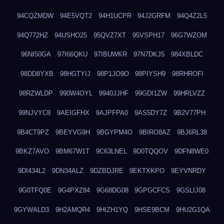
94CQZMDW
94E5VQT2
94H1UCPR
94J2GRFM
94Q4Z2L5
94Q772HZ
94USHO25
95QVZ7XT
95VSPH17
96G7WZOM
96NI50GA
97I66QKU
97IBUWKR
97N7DKJ5
984XBLDC
98DD8YXB
98HGTYIJ
98P1JO9O
98PIYSH9
98RHROFI
98RZWLDP
990W4OYL
9940JJHF
99GDI1ZW
99HRLVZZ
99NJVYC8
9AEIGFHX
9AJPFPA0
9AS5DY7Z
9B2V77PH
9B4CT9PZ
9BEYVG9H
9BGYPM4O
9BIRO8AZ
9BJ6RL38
9BKZ7AVO
9BM67W1T
9C63LNEL
9D0TQQOV
9DFN8WE0
9DI434L2
9DN34ALZ
9DZBDJRE
9EKTXKPO
9EYVNRDY
9G0TFQ0E
9G4PXZ84
9G68DG08
9GPGCFCS
9GSLIJ08
9GYWALD3
9H2AMQR4
9HIZH1YQ
9HSE9BCM
9HU2G1QA