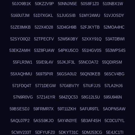
50JO9B1K
50KZ2V9P
50NNJN5E
50S8F1Z0
510NBX1W
5160U7JM
51D7XGKL
51JUGSIB
51MY24WU
51VJOSDY
51ZE8MKB
522X4O28
52D4GH9B
52FJKYTB
52MOA4HC
52SYO0Q2
52TPECFV
52W5K0BY
52XXY91Q
53ATDBWI
53EKZAMH
53Z8FUAW
54PKU5CO
551HGV0S
553WPS4S
55FLR3W1
55IE9L4V
55JKJF3L
55NCOA72
55QDIRSM
55XAQHMU
56975PIR
56GSA0U2
56QN3KEB
56SCV4BG
571FDQ4T
5771DEGW
57G6BV7Y
57IUFJJS
57LA2HJ6
57N9R0VG
57Z141YR
584ZQC53
58G12L5U
595U946N
59BSESDJ
59FRMR7X
59T11ZKH
5AFUR9TL
5AOPNSAW
5AQL07P2
5ASS9KJO
5AY4N3YE
5B3AF4SH
5CDCU7YL
5CWV233T
5DFYUFZ0
5DKYT31C
5DM253CG
5E4JC1TI