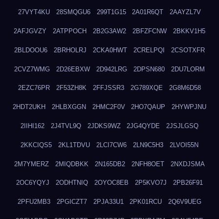
27VYT4KU
28SMQGU6
299T1G15
2A01R6QT
2AAYZL7V
2AFJGVZY
2ATPPOCH
2B2G3AW2
2BFZFCNW
2BKKV1H5
2BLDOOU6
2BRHOLRJ
2CKA0HWT
2CRELPQI
2CSOTXFR
2CVZ7WMG
2D26EBXW
2D942LRG
2DPSN680
2DU7LORM
2EZC76PR
2F53ZH8K
2FFJSSR3
2G789XQE
2G8M6D58
2HDT2UKH
2HLBXGGN
2HMC2F0V
2HO7QAUP
2HYWPJNU
2IIHI162
2J4TVL9Q
2JDKS9WZ
2JG4QYDE
2JSJLGSQ
2KKCIQS5
2KL1TDVU
2LCI7CW6
2LN9C5H3
2LVOI55N
2M7YMERZ
2MIQDBKK
2N165DB2
2NFH8OET
2NXDJSMA
2OC6YQYJ
2ODHTNIQ
2OYOC8EB
2P5KVO7J
2PB26F91
2PFU2MB3
2PGICZT7
2PJA33U1
2PK01RCU
2Q6V9UEG