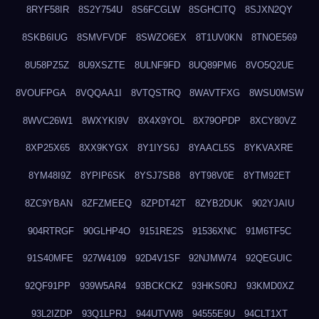
8RYF58IR
8S2Y754U
8S6FCGLW
8SGHCITQ
8SJXN2QY
8SKB6IUG
8SMVFVDF
8SWZO6EX
8T1UV0KN
8TNOE569
8U58PZ5Z
8U9XSZTE
8ULNF9FD
8UQ89PM6
8VO5Q2UE
8VOUFPGA
8VQQAA1I
8VTQSTRQ
8WAVTFXG
8WSU0MSW
8WVC26W1
8WXYKI9V
8X4X9YOL
8X79OPDP
8XCY80VZ
8XP25X65
8XX9KYGX
8Y1IYS6J
8YAACL5S
8YKVAXRE
8YM48I9Z
8YPIP6SK
8YSJ7SB8
8YT98V0E
8YTM92ET
8ZC9YBAN
8ZFZMEEQ
8ZPDT42T
8ZYB2DUK
902YJAIU
904RTRGF
90GLHP4O
9151RE2S
91536XNC
91M6TF5C
91S40MFE
927W4109
92D4V1SF
92NJMW74
92QEGUIC
92QF91PP
939W5AR4
93BCKCKZ
93HKS0RJ
93KMD0XZ
93L2IZDP
93Q1LPRJ
944UTVW8
94555E9U
94CLT1XT