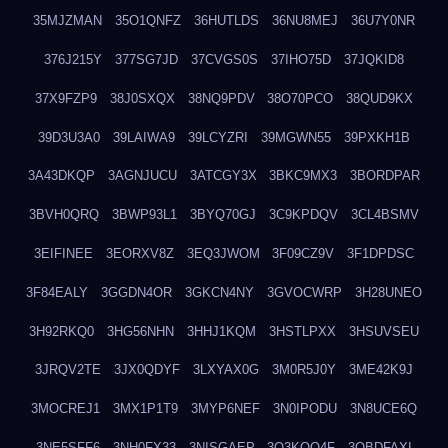
35MJZMAN
35O1QNFZ
36HUTLDS
36NU8MEJ
36U7Y0NR
376J215Y
377SG7JD
37CVGS0S
37IHO75D
37JQKID8
37X9FZP9
38J0SXQX
38NQ9PDV
38O70PCO
38QUD9KX
39D3U3A0
39LAIWA9
39LCYZRI
39MGWN55
39PXKH1B
3A43DKQP
3AGNJUCU
3ATCGY3X
3BKC9MX3
3BORDPAR
3BVH0QRQ
3BWP93L1
3BYQ70GJ
3C9KPDQV
3CL4BSMV
3EIFINEE
3EORXV8Z
3EQ3JWOM
3F09CZ9V
3F1DPDSC
3F84EALY
3GGDN4OR
3GKCN4NY
3GVOCWRP
3H28UNEO
3H92RKQ0
3HG56NHN
3HHJ1KQM
3HSTLPXX
3HSUVSEU
3JRQV2TE
3JX0QDYF
3LXYAX0G
3M0R5J0Y
3ME42K9J
3MOCREJ1
3MX1P1T9
3MYP6NEF
3N0IPODU
3N8UCE6Q
3NE5SFF6
3NH0FX33
3NISGAEP
3O3KQQ4F
3OBDFAXI