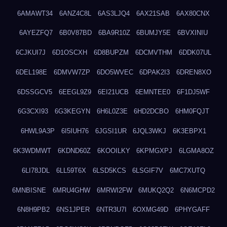
6AMAWT34
6ANZ4C8L
6AS3LJQ4
6AX21SAB
6AX80CNX
6AYEZFQ7
6B0V87BD
6BA9R10Z
6BUMJY5E
6BVXINIU
6CJKUI7J
6D1OSCXH
6D8BUPZM
6DCMVTHM
6DDK07UL
6DEL198E
6DMVW7ZP
6DO5WVEC
6DPAK2I3
6DREN8XO
6DSSGCV5
6EEGL9Z9
6EI21UCB
6EMNTEE0
6F1DJ5WF
6G3CXI93
6G3KEGYN
6H6L0Z3E
6HD2DCBO
6HM0FQJT
6HWL9A3P
6I5IUH76
6JGSI1UR
6JQL3WKJ
6K3EBPX1
6K3WDMWT
6KDND60Z
6KOOILKY
6KPMGXPJ
6LGMA8OZ
6LI78JDL
6LL59T6X
6LSD5KCS
6LSGIF7V
6MC7XUTQ
6MNBISNE
6MRU4GHW
6MRWI2FW
6MUKQ2Q2
6N6MCPD2
6N8H9PB2
6NS1JPER
6NTR3U7I
6OXMG49D
6PHYGAFF