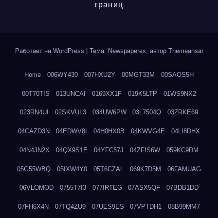
границ
Работает на WordPress
|
Тема: Newspaperex, автор
Themeansar
Home
006WY430
007HXU2Y
00MGT33M
00SAOS5H
00T70TIS
013UNCAI
0169XX1F
019K5LTP
01WS9NX2
023RN4UI
02SKVUL3
034UW6PW
03L7504Q
03ZRKE69
04CAZD3N
04EDWV8I
04H0HX0B
04KWVG4E
04LI8DHX
04N4JN2X
04QX9S1E
04YFC57J
04ZFIS6W
059KC9DM
05G55WBQ
05IXW4Y0
05T6CZAL
069K7D5M
06FAMUAG
06VLOMOD
0755T7I3
077IRTEG
07ASX5QF
07BDB1DD
07FH6X4N
07TQ4ZU9
07UES9ES
07VPTDH1
08B99MM7