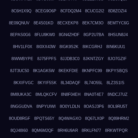
8C6H1X9Q
8CEG9O6P
8CFDQ2M4
8CUCG2I2
8D8ZOZI4
8E09QNUV
8E4S01KD
8ECXEKP8
8EK7CM3O
8EMTYC6G
8EPAS0G6
8FLU9KW0
8GN4ZHDF
8GP2U7BA
8HSUN8J4
8HV1LF0X
8I0XX43W
8IGK9S2K
8IKCGRHJ
8IN6KUU1
8IWWBYPE
8J75FPFS
8JJDB3C0
8JKNTZGY
8JO7GZIF
8JT3UC50
8K1AGK5W
8KEKFDIE
8KNPFC99
8KPYSBQS
8KXIFVGC
8KYIF5SK
8L34DAQF
8L74O55L
8LZ3S1IS
8M8UKA3C
8MLQKCFV
8N8F04EH
8NA0T4E7
8NDCJ7UZ
8NGGUDVA
8NPYUIWI
8O0YLDLN
8OASJ3P6
8OL9RU5T
8OUD8RGF
8PQTS65Y
8Q4WAGXO
8Q67LX0P
8Q89HRM2
8QJ48I60
8QM6M2QF
8RH6U9AR
8RKLFN77
8RKWTPQR