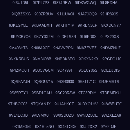
9I3U1D5L
9I7RL7P3
9I87JREW
9IDKWGWQ
9IL8EDHA
9IQBZSXG
9J0ZRBUV
9J11UAOI
9JA7JOQ9
9JHR89JS
9JKLGY5E
9KBAABXH
9KKHTYIP
9KRBN3CP
9KXDCNY7
9KYCB7O6
9KZY0X2M
9LDELS8R
9LI6FD0X
9LPX29XS
9M408HT8
9N08A9CF
9NAVVPPN
9NAZEVEZ
9NDMZNUZ
9NKKRBUS
9NM3IO8B
9NPDK8EO
9OKXN2KX
9PGFG1J0
9PIZMO0H
9Q3CVGCM
9Q4799TT
9QE0Y05S
9QEDJDIS
9QSFAYJH
9QSGU715
9R3R0930
9R51T71C
9RJEMRTS
9S85RTYJ
9SBD1GAU
9SC20R8W
9TC3RDIY
9TDEMFKU
9THBOC03
9TQKANJX
9U1AHKCF
9UDYO1HV
9UW8EUTC
9VL4EOJB
9VLVMX0I
9W0SDU2O
9WNDZ5OE
9WZXLZA9
9X1M8G59
9X1RL5NO
9X48TOD5
9XJI2XX2
9Y62DJFI