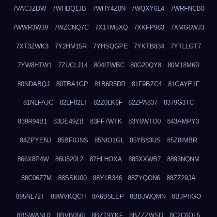
7VACJZDW
7WHDQ1JB
7WHY4Z0N
7WQXY6L4
7WRFNCB0
7WWR3W39
7WZCNQ7C
7X1TM5XQ
7XKFP983
7XMG6WJ3
7XT3ZWK3
7Y2HM15R
7YHSQGPE
7YKTB834
7YTLLGT7
7YW8HTW1
7ZUCLJ14
804ITWBC
80G20QY8
80M18M6R
80NDABQJ
80TBA1GP
81B6R5DR
81F9BZC4
81GAYE1F
81NLFAJC
82LF82LT
82Z0LK6F
82ZPA837
8379G3TC
839R94B1
83DE49ZB
83FF7WTK
83Y6WTO0
843AMPY3
84ZPYENJ
85BF0JNS
85NIO1GL
85YB83US
85Z8IMBR
866X8P4W
86U520L2
87HLHOXA
885XXWB7
8893NQNM
88C06Z7M
88SSKI00
88Y1B346
88ZYQON6
88ZZ29JA
895NL72T
89WVKQCH
8A6B5EEP
8BBJWQMN
8BJPIIGO
8BSWANL0
8BVB056I
8BZT9YKF
8BZZZWSD
8C2C6QL5