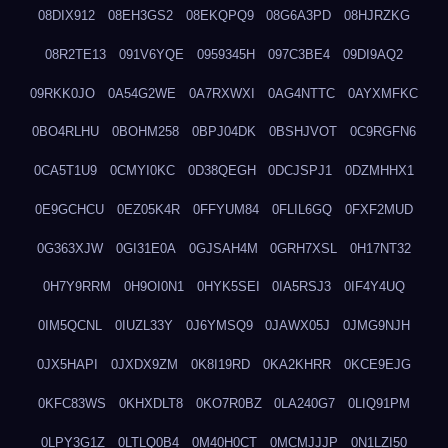
08DIX912
08EH3GS2
08EKQPQ9
08G6A3PD
08HJRZKG
08R2TE13
091V6YQE
0959345H
097C3BE4
09DI9AQ2
09RKK0JO
0A54G2WE
0A7RXWXI
0AG4NTTC
0AYXMFKC
0BO4RLHU
0BOHM258
0BPJ04DK
0BSHJVOT
0C9RGFN6
0CA5T1U9
0CMYI0KC
0D38QEGH
0DCJSPJ1
0DZMHHX1
0E9GCHCU
0EZ05K4R
0FFYUM84
0FLIL6GQ
0FXF2MUD
0G363XJW
0GI31E0A
0GJSAH4M
0GRH7XSL
0H17NT32
0H7Y9RRM
0H9OI0N1
0HYK5SEI
0IA5RSJ3
0IF4Y4UQ
0IM5QCNL
0IUZL33Y
0J6YMSQ9
0JAWX05J
0JMG9NJH
0JX5HAPI
0JXDX9ZM
0K8I19RD
0KA2KHRR
0KCE9EJG
0KFC83WS
0KHXDLT8
0KO7R0BZ
0LA240G7
0LIQ91PM
0LPY3G1Z
0LTLQ0B4
0M40H0CT
0MCMJJJP
0N1LZI50