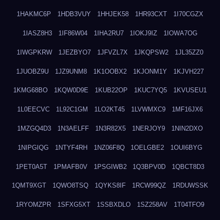
1HAKMC6P
1HDB3VUY
1HHJEK58
1HR93CXT
1I70CGZX
1IASZ8H3
1IF86W04
1IHA2RU7
1IOKJ9IZ
1IOWA7OG
1IWGPKRW
1JEZBYO7
1JFVZL7X
1JKQPSW2
1JL35ZZ0
1JUOBZ9U
1JZ9UNM8
1K1OOBX2
1KJONM1Y
1KJVH227
1KMG68BO
1KQW0D9E
1KUB22OP
1KUC7YQ5
1KVUSEU1
1L0EECVC
1L92C1GM
1LO2KT45
1LVWMXC9
1MF16JX6
1MZGQ4D3
1N3AELFF
1N3R82X5
1NERJOY9
1NIN2DXO
1NIPGIQG
1NTYF4RH
1NZ06F8Q
1OELGBE2
1OUI6BYG
1PET0A5T
1PMAFB0V
1PSGIWB2
1Q3BPV0D
1QBCT8D3
1QMT9XGT
1QWO8TSQ
1QYKS8IF
1RCW99QZ
1RDUWSSK
1RYOMZPR
1SFXG5XT
1SSBXDLO
1SZ258AV
1T04TFO9