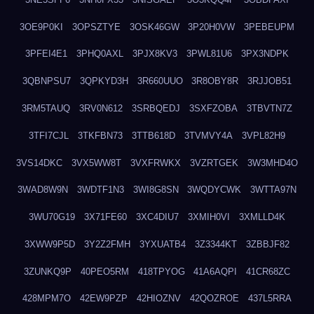
3OE9P0KI
3OPSZTYE
3OSK46GW
3P20H0VW
3PEBEUPM
3PFEI4E1
3PHQ0AXL
3PJX8KV3
3PWL81U6
3PX3NDPK
3QBNPSU7
3QPKYD3H
3R660UUO
3R8OBY8R
3RJJOB51
3RM5TAUQ
3RV0N612
3SRBQEDJ
3SXFZOBA
3TBVTN7Z
3TFI7CJL
3TKFBN73
3TTB618D
3TVMVY4A
3VPL82H9
3VS14DKC
3VX5WW8T
3VXFRWKX
3VZRTGEK
3W3MHD4O
3WAD8W9N
3WDTF1N3
3WI8G8SN
3WQDYCWK
3WTTA97N
3WU70G19
3X71FE60
3XC4DIU7
3XMIH0VI
3XMLLD4K
3XWW9P5D
3Y2Z2FMH
3YXUATB4
3Z3344KT
3ZBBJF82
3ZUNKQ9P
40PEO5RM
418TPYOG
41A6AQPI
41CR68ZC
428MPM7O
42EW9PZP
42HIOZNV
42QOZROE
437L5RRA