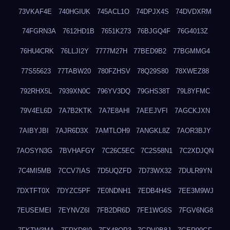
73VKAF4E
740HGIUK
745ACL1O
74DPJX4S
74DVDXRM
74FGRN3A
7612HD1B
7651K273
76BJGQ4F
76G4013Z
76HU4CRK
76LLJI2Y
7777M27H
77BED9B2
77BGMMG4
77S55623
77TABW20
780FZHSV
78Q29S80
78XWEZ88
792RHX5L
7939XN0C
796YV3DQ
79GHS38T
79L8YFMC
79V4EL6D
7A7B2KTK
7A7E8AHI
7AEEJVFI
7AGCKJXN
7AIBYJBI
7AJR6D3X
7AMTLOH9
7ANGKL8Z
7AOR3BJY
7AOSYN3G
7BVHAFGY
7C26C5EC
7C2S58N1
7C2XDJQN
7C4MI5MB
7CCV7IAS
7D5UQZFD
7D73WX32
7DULR9YN
7DXTFT0X
7DYZC5PF
7E0NDNH1
7EDB4H4S
7EE3M9WJ
7EUSEMEI
7EYNVZ6I
7FB2DR6D
7FE1WG6S
7FGV6NG8