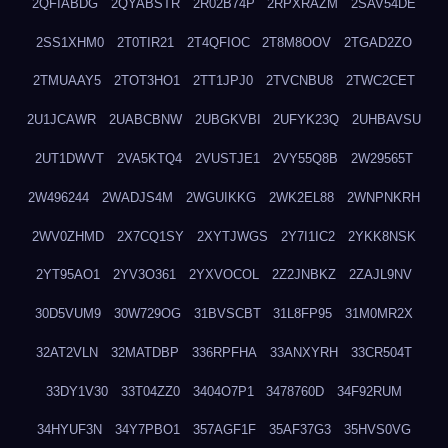
2QFIABDG
2QYABSTR
2R02B74P
2RPXRAZM
2SAV54DE
2SS1XHM0
2T0TIR21
2T4QFIOC
2T8M8OOV
2TGAD2ZO
2TMUAAY5
2TOT3HO1
2TT1JPJ0
2TVCNBU8
2TWC2CET
2U1JCAWR
2UABCBNW
2UBGKVBI
2UFYK23Q
2UHBAVSU
2UT1DWVT
2VA5KTQ4
2VUSTJE1
2VY55Q8B
2W29565T
2W496244
2WADJS4M
2WGUIKKG
2WK2EL88
2WNPNKRH
2WV0ZHMD
2X7CQ1SY
2XYTJWGS
2Y7I1IC2
2YKK8NSK
2YT95AO1
2YV3O361
2YXVOCOL
2Z2JNBKZ
2ZAJL9NV
30D5VUM9
30W729OG
31BVSCBT
31L8FP95
31M0MR2X
32AT2VLN
32MATDBP
336RPFHA
33ANXYRH
33CR504T
33DY1V30
33T04ZZ0
3404O7P1
3478760D
34F92RUM
34HYUF3N
34Y7PBO1
357AGF1F
35AF37G3
35HVS0VG