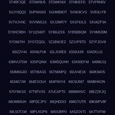
5T4RFJQE
5TDWI9U5
5TDWKNIX
5THBIEFD
5TVPRN5V
5UJY0QQ2
5UPNX603
5UUMB8OT
5V5K9CVS
5VB3LIYB
5VTXJVNC
5VVNNS1S
5XJ2MR7Y
5XSF9JLS
5XU6ZP3A
5Y0HCRBH
5Y1QS60T
5Y86UZX6
5YB5BBQM
5YHM530M
5YO667IH
5YO7ZQGL
5Z1BWJEZ
5Z1VP9TD
5ZYFJGV9
60IZ2Y44
60X8LPUK
62LJGRE8
6316UU0I
634ZKLU1
63MVU7SW
63SPQINX
63WDQUHH
63X60DYM
64996J11
659M6G4O
65TIBAG5
65TN6NPQ
65UV4E1K
660K94O5
663467JW
664ESOLH
664FNVV4
66C6U597
66NBHAON
675YBKS0
67T6PVX5
67UCAPT0
6899WHVC
68EZZKJQ
68OMB6UH
68PDCJPV
68QHDOI3
699GTUTR
69KWPV8F
69LSOT1W
69PLXGPN
69S53RP0
6A5ZOVTI
6A7TVFIW