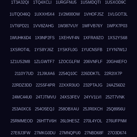
1T3A32QI
1TQ4XCLI
1URGFNU5
1USMDQTI
1USXOD9C
1UTQO46Q
1UXXH5X4
1V2M00OW
1VHOFJ5Z
1VLGOT3L
1VT6PD21
1VV8ZAHG
1W387VUY
1WFVB76Y
1WPX7P03
1WUHK6D4
1X9NP2FS
1XEHVF4N
1XFRA9ZO
1XS2YS68
1XSROT4L
1YS8YJ6Z
1YSKFL0G
1YUCNSFB
1YYN7W1J
1Z1US2M8
1ZLGWTF7
1ZOCGLFM
206VNFLF
20GH4EFO
2110Y7UD
21J9UIA6
2254Q10C
226DDKTL
22R2IX7P
22RDZ3DD
22S5F4PR
22XXR3UO
232PTAJG
24AZ56D2
24MC44U0
24TJTMVU
24XS3FEV
24YV1LVI
252T7VNK
253A0XC6
254O5EQJ
258OBXAU
25JR0XCH
25Q8956U
25RMMEOD
26HTTV6H
26L0HESZ
270L4YOL
276UFPNM
27E8J3FW
27MKG0DU
27MNQPU0
27NBD68F
27O3D674