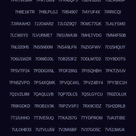
7FKTW3MA
7FRYD8I9
7FX48QP3
7GDV0B8J
7GER99GF
7H8E1KTR
7H8LPLGJ
7I854907
7IAYUF4X
7IRRICQI
7JIRAAHO
7JJO4AR2
7JLOZ9Q7
7KWC77GK
7LALYSM0
7LCWIIY0
7LVURME7
7M1UWA38
7MHLTVDG
7MM4F50B
7NL020H5
7NS5N00M
7NSA9LFN
7NZIGFWV
7O15HQUY
7O6U1WZR
7O89DJ0L
7OB253FZ
7ODLM7D2
7OY8DOTS
7P5VTP24
7PDDGXNL
7PDF28N1
7PISQHBH
7PKT2VUV
7PN5ZVPO
7PS4XQMK
7PVQC4XL
7PVZ4BY4
7PY3EC1H
7Q1VZL8M
7QAQLLVB
7QP7DLC5
7QSLGYCU
7R0ZOLUX
7R9IGDKD
7ROB1V3K
7RPZVSPJ
7RX9CIDZ
7SH2DRLB
7T1IUHHO
7T3VE5UQ
7TKA257G
7TYDPROM
7UA3TIBE
7ULOHB33
7UTVLU59
7V2MI6BF
7V37GO5C
7V513WU4