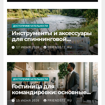
документов
ДОСТОПРИМЕЧАТЕЛЬНОСТИ
Инструменты и аксессуары
для спиннинговой
рыбалки: назначение и
17 ИЮНЯ 2026
FRIENDS72_RU
типы
ДОСТОПРИМЕЧАТЕЛЬНОСТИ
Гостиница для
командировки: основные
критерии выбора
15 ИЮНЯ 2026
FRIENDS72_RU