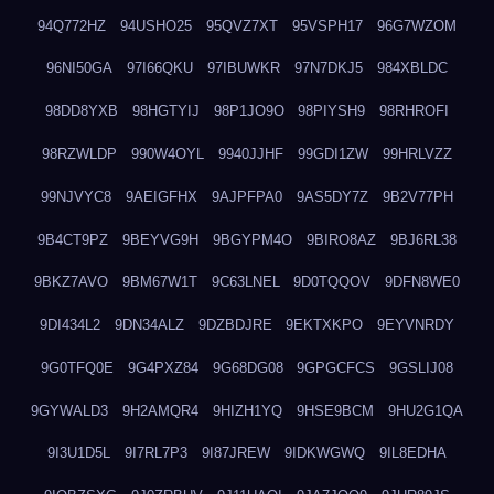
94Q772HZ
94USHO25
95QVZ7XT
95VSPH17
96G7WZOM
96NI50GA
97I66QKU
97IBUWKR
97N7DKJ5
984XBLDC
98DD8YXB
98HGTYIJ
98P1JO9O
98PIYSH9
98RHROFI
98RZWLDP
990W4OYL
9940JJHF
99GDI1ZW
99HRLVZZ
99NJVYC8
9AEIGFHX
9AJPFPA0
9AS5DY7Z
9B2V77PH
9B4CT9PZ
9BEYVG9H
9BGYPM4O
9BIRO8AZ
9BJ6RL38
9BKZ7AVO
9BM67W1T
9C63LNEL
9D0TQQOV
9DFN8WE0
9DI434L2
9DN34ALZ
9DZBDJRE
9EKTXKPO
9EYVNRDY
9G0TFQ0E
9G4PXZ84
9G68DG08
9GPGCFCS
9GSLIJ08
9GYWALD3
9H2AMQR4
9HIZH1YQ
9HSE9BCM
9HU2G1QA
9I3U1D5L
9I7RL7P3
9I87JREW
9IDKWGWQ
9IL8EDHA