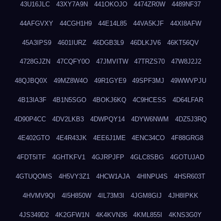
43U16JLC
43XY7A9N
441OKOJO
4474ZR0W
4489NF37
44AFGVXY
44CGH1H9
44E14L85
44VA5KJF
44XI8AFW
45A3IPS9
4601IURZ
46DGB3L9
46DLKJV6
46KT56QV
4728GJZN
47CQFY0O
47JMVITW
47TRZS70
47W8J2J2
48QJBQ0X
49MZ8W4O
49R1GYE9
49SPF3MJ
49WWVPJU
4B13IA3F
4B1N5SGO
4BOKJ6KQ
4C9HCESS
4D64LFAR
4D90P4CC
4DV2LKB3
4DWPQY14
4DYW6NWM
4DZ5J3RQ
4E402GTO
4E4R43JK
4EE6J1ME
4ENC34CO
4F88GRG8
4FDT5ITF
4GHTKFV1
4GJRPJFP
4GLC8SBG
4GOTUJAD
4GTUQOMS
4H5VY3Z1
4HCW1AJA
4HINPU4S
4HSR603T
4HVMV9QI
4I5H850W
4IL73M3I
4JGM8GIJ
4JH8IPKK
4JS349D2
4K2GFW1N
4K4KVN36
4KML855I
4KNS3G0Y