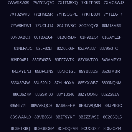
7WWR3W39
7WZCNQ7C
7X1TM5XQ
7XKFP983
7XMG6WJ3
7XT3ZWK3
7Y2HM15R
7YHSQGPE
7YKTB834
7YTLLGT7
7YW8HTW1
7ZUCLJ14
804ITWBC
80G20QY8
80M18M6R
80NDABQJ
80TBA1GP
81B6R5DR
81F9BZC4
81GAYE1F
81NLFAJC
82LF82LT
82Z0LK6F
82ZPA837
8379G3TC
839R94B1
83DE49ZB
83FF7WTK
83Y6WTO0
843AMPY3
84ZPYENJ
85BF0JNS
85NIO1GL
85YB83US
85Z8IMBR
866X8P4W
86U520L2
87HLHOXA
885XXWB7
8893NQNM
88C06Z7M
88SSKI00
88Y1B346
88ZYQON6
88ZZ29JA
895NL72T
89WVKQCH
8A6B5EEP
8BBJWQMN
8BJPIIGO
8BSWANL0
8BVB056I
8BZT9YKF
8BZZZWSD
8C2C6QL5
8C6H1X9Q
8CEG9O6P
8CFDQ2M4
8CUCG2I2
8D8ZOZI4