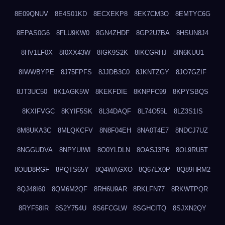
8E09QNUV
8E4S01KD
8ECXEKP8
8EK7CM3O
8EMTYC6G
8EPAS0G6
8FLU9KW0
8GN4ZHDF
8GP2U7BA
8HSUN8J4
8HV1LF0X
8I0XX43W
8IGK9S2K
8IKCGRHJ
8IN6KUU1
8IWWBYPE
8J75FPFS
8JJDB3C0
8JKNTZGY
8JO7GZIF
8JT3UC50
8K1AGK5W
8KEKFDIE
8KNPFC99
8KPYSBQS
8KXIFVGC
8KYIF5SK
8L34DAQF
8L74O55L
8LZ3S1IS
8M8UKA3C
8MLQKCFV
8N8F04EH
8NA0T4E7
8NDCJ7UZ
8NGGUDVA
8NPYUIWI
8O0YLDLN
8OASJ3P6
8OL9RU5T
8OUD8RGF
8PQTS65Y
8Q4WAGXO
8Q67LX0P
8Q89HRM2
8QJ48I60
8QM6M2QF
8RH6U9AR
8RKLFN77
8RKWTPQR
8RYF58IR
8S2Y754U
8S6FCGLW
8SGHCITQ
8SJXN2QY