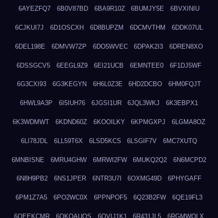
6AYEZFQ7
6B0V87BD
6BA9R10Z
6BUMJY5E
6BVXINIU
6CJKUI7J
6D1OSCXH
6D8BUPZM
6DCMVTHM
6DDK07UL
6DEL198E
6DMVW7ZP
6DO5WVEC
6DPAK2I3
6DREN8XO
6DSSGCV5
6EEGL9Z9
6EI21UCB
6EMNTEE0
6F1DJ5WF
6G3CXI93
6G3KEGYN
6H6L0Z3E
6HD2DCBO
6HM0FQJT
6HWL9A3P
6I5IUH76
6JGSI1UR
6JQL3WKJ
6K3EBPX1
6K3WDMWT
6KDND60Z
6KOOILKY
6KPMGXPJ
6LGMA8OZ
6LI78JDL
6LL59T6X
6LSD5KCS
6LSGIF7V
6MC7XUTQ
6MNBISNE
6MRU4GHW
6MRWI2FW
6MUKQ2Q2
6N6MCPD2
6N8H9PB2
6NS1JPER
6NTR3U7I
6OXMG49D
6PHYGAFF
6PM1Z7A5
6PO2WC0X
6PPNPOF5
6Q23B2FW
6QE19FL3
6QEEKCMR
6QKOAUOS
6QVIJ1K1
6R431JL5
6RGMWOLX