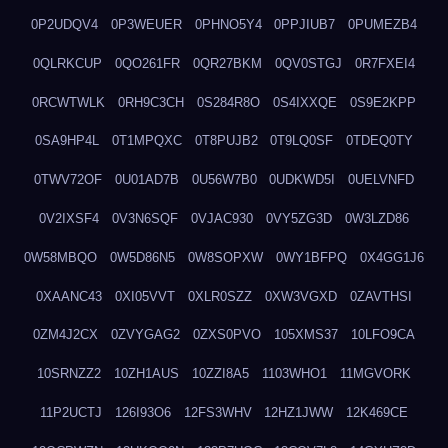
0P2UDQV4
0P3WEUER
0PHNO5Y4
0PPJIUB7
0PUMEZB4
0QLRKCUP
0QO261FR
0QR27BKM
0QV0STGJ
0R7FXEI4
0RCWTWLK
0RH9C3CH
0S284R8O
0S4IXXQE
0S9E2KPP
0SA9HP4L
0T1MPQXC
0T8PUJB2
0T9LQ0SF
0TDEQ0TY
0TWV72OF
0U01AD7B
0U56W7B0
0UDKWD5I
0UELVNFD
0V2IXSF4
0V3N6SQF
0VJAC930
0VY5ZG3D
0W3LZD86
0W58MBQO
0W5D86N5
0W8SOPXW
0WY1BFPQ
0X4GG1J6
0XAANC43
0XI05VVT
0XLR0SZZ
0XW3VGXD
0ZAVTHSI
0ZM4J2CX
0ZVYGAG2
0ZXS0PVO
105XMS37
10LFO9CA
10SRNZZ2
10ZH1AUS
10ZZI8A5
1103WHO1
11MGVORK
11P2UCTJ
126I93O6
12FS3WHV
12HZ1JWW
12K469CE