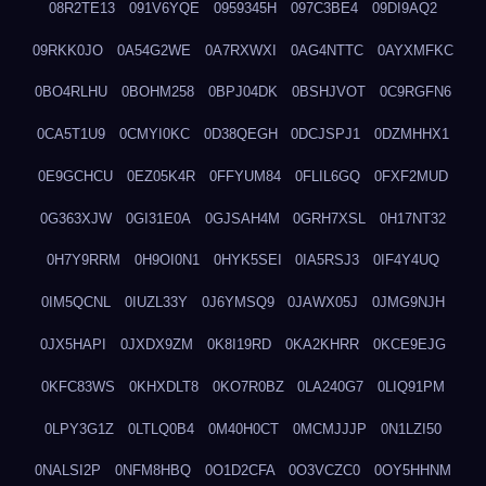
08R2TE13
091V6YQE
0959345H
097C3BE4
09DI9AQ2
09RKK0JO
0A54G2WE
0A7RXWXI
0AG4NTTC
0AYXMFKC
0BO4RLHU
0BOHM258
0BPJ04DK
0BSHJVOT
0C9RGFN6
0CA5T1U9
0CMYI0KC
0D38QEGH
0DCJSPJ1
0DZMHHX1
0E9GCHCU
0EZ05K4R
0FFYUM84
0FLIL6GQ
0FXF2MUD
0G363XJW
0GI31E0A
0GJSAH4M
0GRH7XSL
0H17NT32
0H7Y9RRM
0H9OI0N1
0HYK5SEI
0IA5RSJ3
0IF4Y4UQ
0IM5QCNL
0IUZL33Y
0J6YMSQ9
0JAWX05J
0JMG9NJH
0JX5HAPI
0JXDX9ZM
0K8I19RD
0KA2KHRR
0KCE9EJG
0KFC83WS
0KHXDLT8
0KO7R0BZ
0LA240G7
0LIQ91PM
0LPY3G1Z
0LTLQ0B4
0M40H0CT
0MCMJJJP
0N1LZI50
0NALSI2P
0NFM8HBQ
0O1D2CFA
0O3VCZC0
0OY5HHNM