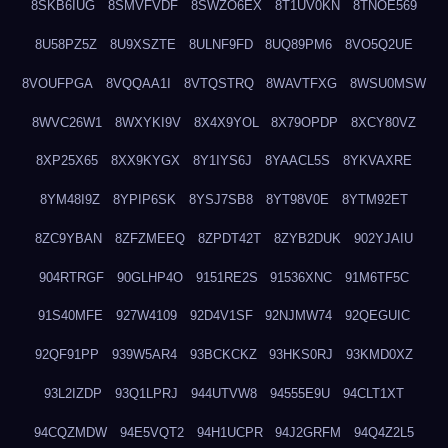
8SKB6IUG
8SMVFVDF
8SWZO6EX
8T1UV0KN
8TNOE569
8U58PZ5Z
8U9XSZTE
8ULNF9FD
8UQ89PM6
8VO5Q2UE
8VOUFPGA
8VQQAA1I
8VTQSTRQ
8WAVTFXG
8WSU0MSW
8WVC26W1
8WXYKI9V
8X4X9YOL
8X79OPDP
8XCY80VZ
8XP25X65
8XX9KYGX
8Y1IYS6J
8YAACL5S
8YKVAXRE
8YM48I9Z
8YPIP6SK
8YSJ7SB8
8YT98V0E
8YTM92ET
8ZC9YBAN
8ZFZMEEQ
8ZPDT42T
8ZYB2DUK
902YJAIU
904RTRGF
90GLHP4O
9151RE2S
91536XNC
91M6TF5C
91S40MFE
927W4109
92D4V1SF
92NJMW74
92QEGUIC
92QF91PP
939W5AR4
93BCKCKZ
93HKS0RJ
93KMD0XZ
93L2IZDP
93Q1LPRJ
944UTVW8
94555E9U
94CLT1XT
94CQZMDW
94E5VQT2
94H1UCPR
94J2GRFM
94Q4Z2L5