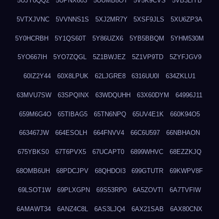
5UJY0QQ2
5UPNX603
5UUMB8OT
5V5K9CVS
5VB3LIYB
5VTXJVNC
5VVNNS1S
5XJ2MR7Y
5XSF9JLS
5XU6ZP3A
5Y0HCRBH
5Y1QS60T
5Y86UZX6
5YB5BBQM
5YHM530M
5YO667IH
5YO7ZQGL
5Z1BWJEZ
5Z1VP9TD
5ZYFJGV9
60IZ2Y44
60X8LPUK
62LJGRE8
6316UU0I
634ZKLU1
63MVU7SW
63SPQINX
63WDQUHH
63X60DYM
64996J11
659M6G4O
65TIBAG5
65TN6NPQ
65UV4E1K
660K94O5
663467JW
664ESOLH
664FNVV4
66C6U597
66NBHAON
675YBKS0
67T6PVX5
67UCAPT0
6899WHVC
68EZZKJQ
68OMB6UH
68PDCJPV
68QHDOI3
699GTUTR
69KWPV8F
69LSOT1W
69PLXGPN
69S53RP0
6A5ZOVTI
6A7TVFIW
6AMAWT34
6ANZ4C8L
6AS3LJQ4
6AX21SAB
6AX80CNX