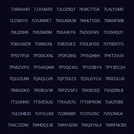
7JIRAAHO
7JJO4AR2
7JLOZ9Q7
7KWC77GK
7LALYSM0
7LCWIIY0
7LVURME7
7M1UWA38
7MHLTVDG
7MM4F50B
7NL020H5
7NS5N00M
7NSA9LFN
7NZIGFWV
7O15HQUY
7O6U1WZR
7O89DJ0L
7OB253FZ
7ODLM7D2
7OY8DOTS
7P5VTP24
7PDDGXNL
7PDF28N1
7PISQHBH
7PKT2VUV
7PN5ZVPO
7PS4XQMK
7PVQC4XL
7PVZ4BY4
7PY3EC1H
7Q1VZL8M
7QAQLLVB
7QP7DLC5
7QSLGYCU
7R0ZOLUX
7R9IGDKD
7ROB1V3K
7RPZVSPJ
7RX9CIDZ
7SH2DRLB
7T1IUHHO
7T3VE5UQ
7TKA257G
7TYDPROM
7UA3TIBE
7ULOHB33
7UTVLU59
7V2MI6BF
7V37GO5C
7V513WU4
7VACJZDW
7WHDQ1JB
7WHY4Z0N
7WQXY6L4
7WRFNCB0