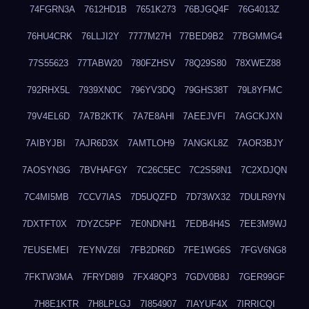
74FGRN3A
7612HD1B
7651K273
76BJGQ4F
76G4013Z
76HU4CRK
76LLJI2Y
7777M27H
77BED9B2
77BGMMG4
77S55623
77TABW20
780FZHSV
78Q29S80
78XWEZ88
792RHX5L
7939XN0C
796YV3DQ
79GHS38T
79L8YFMC
79V4EL6D
7A7B2KTK
7A7E8AHI
7AEEJVFI
7AGCKJXN
7AIBYJBI
7AJR6D3X
7AMTLOH9
7ANGKL8Z
7AOR3BJY
7AOSYN3G
7BVHAFGY
7C26C5EC
7C2S58N1
7C2XDJQN
7C4MI5MB
7CCV7IAS
7D5UQZFD
7D73WX32
7DULR9YN
7DXTFT0X
7DYZC5PF
7E0NDNH1
7EDB4H4S
7EE3M9WJ
7EUSEMEI
7EYNVZ6I
7FB2DR6D
7FE1WG6S
7FGV6NG8
7FKTW3MA
7FRYD8I9
7FX48QP3
7GDV0B8J
7GER99GF
7H8E1KTR
7H8LPLGJ
7I854907
7IAYUF4X
7IRRICQI