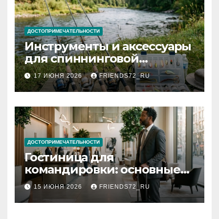
ДОСТОПРИМЕЧАТЕЛЬНОСТИ
Инструменты и аксессуары
для спиннинговой
рыбалки: назначение и
17 ИЮНЯ 2026
FRIENDS72_RU
типы
ДОСТОПРИМЕЧАТЕЛЬНОСТИ
Гостиница для
командировки: основные
критерии выбора
15 ИЮНЯ 2026
FRIENDS72_RU