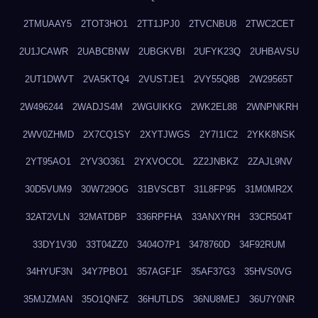
2TMUAAY5
2TOT3HO1
2TT1JPJ0
2TVCNBU8
2TWC2CET
2U1JCAWR
2UABCBNW
2UBGKVBI
2UFYK23Q
2UHBAVSU
2UT1DWVT
2VA5KTQ4
2VUSTJE1
2VY55Q8B
2W29565T
2W496244
2WADJS4M
2WGUIKKG
2WK2EL88
2WNPNKRH
2WV0ZHMD
2X7CQ1SY
2XYTJWGS
2Y7I1IC2
2YKK8NSK
2YT95AO1
2YV3O361
2YXVOCOL
2Z2JNBKZ
2ZAJL9NV
30D5VUM9
30W729OG
31BVSCBT
31L8FP95
31M0MR2X
32AT2VLN
32MATDBP
336RPFHA
33ANXYRH
33CR504T
33DY1V30
33T04ZZ0
3404O7P1
3478760D
34F92RUM
34HYUF3N
34Y7PBO1
357AGF1F
35AF37G3
35HVS0VG
35MJZMAN
35O1QNFZ
36HUTLDS
36NU8MEJ
36U7Y0NR