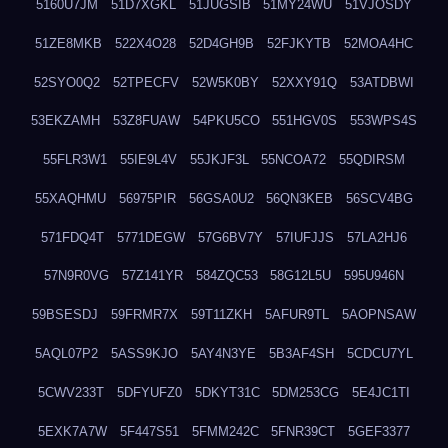
5160U7JM
51D7XGKL
51JUGSIB
51MY24WU
51VJOSDY
51ZE8MKB
522X4O28
52D4GH9B
52FJKYTB
52MOA4HC
52SYO0Q2
52TPECFV
52W5K0BY
52XXY91Q
53ATDBWI
53EKZAMH
53Z8FUAW
54PKU5CO
551HGV0S
553WPS4S
55FLR3W1
55IE9L4V
55JKJF3L
55NCOA72
55QDIRSM
55XAQHMU
56975PIR
56GSA0U2
56QN3KEB
56SCV4BG
571FDQ4T
5771DEGW
57G6BV7Y
57IUFJJS
57LA2HJ6
57N9R0VG
57Z141YR
584ZQC53
58G12L5U
595U946N
59BSESDJ
59FRMR7X
59T11ZKH
5AFUR9TL
5AOPNSAW
5AQL07P2
5ASS9KJO
5AY4N3YE
5B3AF4SH
5CDCU7YL
5CWV233T
5DFYUFZ0
5DKYT31C
5DM253CG
5E4JC1TI
5EXK7A7W
5F447S51
5FMM242C
5FNR39CT
5GEF3377