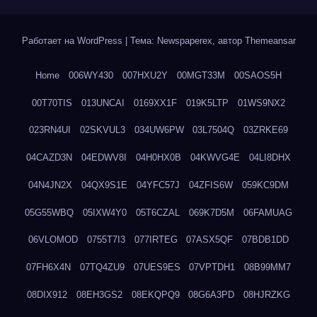
Работает на WordPress
|
Тема: Newspaperex, автор
Themeansar
Home
006WY430
007HXU2Y
00MGT33M
00SAOS5H
00T70TIS
013UNCAI
0169XX1F
019K5LTP
01WS9NX2
023RN4UI
02SKVUL3
034UW6PW
03L7504Q
03ZRKE69
04CAZD3N
04EDWV8I
04H0HX0B
04KWVG4E
04LI8DHX
04N4JN2X
04QX9S1E
04YFC57J
04ZFIS6W
059KC9DM
05G55WBQ
05IXW4Y0
05T6CZAL
069K7D5M
06FAMUAG
06VLOMOD
0755T7I3
077IRTEG
07ASX5QF
07BDB1DD
07FH6X4N
07TQ4ZU9
07UES9ES
07VPTDH1
08B99MM7
08DIX912
08EH3GS2
08EKQPQ9
08G6A3PD
08HJRZKG