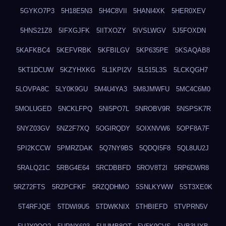
5GYKO7P3
5H18E5N3
5H4C8VII
5HANI4XK
5HER0XEV
5HNS21Z8
5IFXGJFK
5IITXOZY
5IVSLWGV
5J5FOXDN
5KAFKBC4
5KEFVRBK
5KFBILGV
5KP635PE
5KSAQAB8
5KT1DCUW
5KZYHXKG
5L1KPI2V
5L515L3S
5LCKQGH7
5LOVPA8C
5LY0K9GU
5M4U4YA3
5M8JMWFU
5MC4C6M0
5MOLUGED
5NCKLFPQ
5NI5PO7L
5NROBV9R
5NSPSK7R
5NYZ03GV
5NZ2F7XQ
5OGIRQDY
5OIXNVW6
5OPF8A7F
5PI2KCCW
5PMRZDAK
5Q7NY9BS
5QDQI5F8
5QL8UU2J
5RALQ21C
5RBG4E64
5RCDBBFD
5ROV8T2I
5RP6DWR8
5RZ72FTS
5RZPCFKF
5RZQDHMO
5SNLKYWW
5ST3XE0K
5T4RFJQE
5TDWI9U5
5TDWKNIX
5THBIEFD
5TVPRN5V