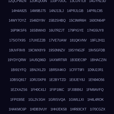
12QCPWZN
12UKQO0N
133P7UOC
13COV7L8
14GYHZ3D
14H4A825
14M9BJ75
14NJ13LJ
14PRJLGB
14PRLC85
14WY7OYZ
1546DY9V
15B2SHBQ
15C9WR6H
160ON64P
16P9KSF6
16SBWI43
16U7RZJT
179PIGYE
17HG5UY8
17SO7X9S
17UXEZ2B
17VE7UAW
181QKVNV
18FL2H11
18UVF9V8
19CWX8Y9
19S0NNZV
19SYNG2F
19V5GFDB
19YDYQRW
1AU5Q96D
1AXWRT6R
1B3DEC8P
1BHACZIN
1BI91YFQ
1BNJXLZ0
1BR5X4KO
1CFFT9FI
1D9U2JR1
1DBSQ817
1DRJ3XP8
1E2BYTZD
1E8JEY8J
1EN94O56
1EZXAZS6
1FH0C41J
1FIP186C
1FJ0BB6J
1FM8AVFQ
1FP03I5E
1GL2VJGH
1GRISVQA
1GWILLXI
1H4L4ROK
1HAKMC6P
1HDB3VUY
1HHJEK58
1HR93CXT
1I70CGZX