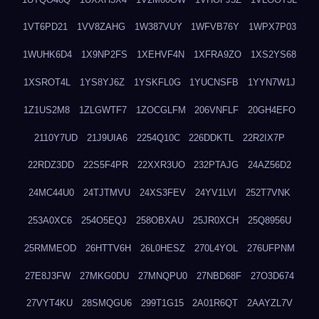
1VT6PD21
1VV8ZAHG
1W387VUY
1WFVB76Y
1WPX7P03
1WUHK6D4
1X9NP2FS
1XEHVF4N
1XFRA9ZO
1XS2YS68
1XSROT4L
1YS8YJ6Z
1YSKFL0G
1YUCNSFB
1YYN7W1J
1Z1US2M8
1ZLGWTF7
1ZOCGLFM
206VNFLF
20GH4EFO
2110Y7UD
21J9UIA6
2254Q10C
226DDKTL
22R2IX7P
22RDZ3DD
22S5F4PR
22XXR3UO
232PTAJG
24AZ56D2
24MC44U0
24TJTMVU
24XS3FEV
24YV1LVI
252T7VNK
253A0XC6
254O5EQJ
258OBXAU
25JR0XCH
25Q8956U
25RMMEOD
26HTTV6H
26L0HESZ
270L4YOL
276UFPNM
27E8J3FW
27MKG0DU
27MNQPU0
27NBD68F
27O3D674
27VYT4KU
28SMQGU6
299T1G15
2A01R6QT
2AAYZL7V