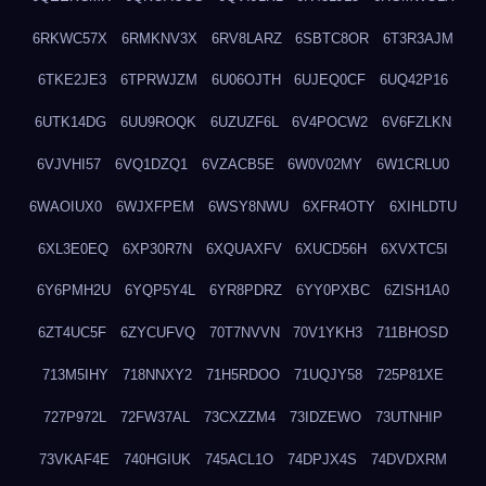
6RKWC57X
6RMKNV3X
6RV8LARZ
6SBTC8OR
6T3R3AJM
6TKE2JE3
6TPRWJZM
6U06OJTH
6UJEQ0CF
6UQ42P16
6UTK14DG
6UU9ROQK
6UZUZF6L
6V4POCW2
6V6FZLKN
6VJVHI57
6VQ1DZQ1
6VZACB5E
6W0V02MY
6W1CRLU0
6WAOIUX0
6WJXFPEM
6WSY8NWU
6XFR4OTY
6XIHLDTU
6XL3E0EQ
6XP30R7N
6XQUAXFV
6XUCD56H
6XVXTC5I
6Y6PMH2U
6YQP5Y4L
6YR8PDRZ
6YY0PXBC
6ZISH1A0
6ZT4UC5F
6ZYCUFVQ
70T7NVVN
70V1YKH3
711BHOSD
713M5IHY
718NNXY2
71H5RDOO
71UQJY58
725P81XE
727P972L
72FW37AL
73CXZZM4
73IDZEWO
73UTNHIP
73VKAF4E
740HGIUK
745ACL1O
74DPJX4S
74DVDXRM