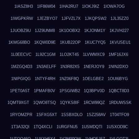
1IASZ8H3
1IF86W04
1IHA2RU7
1IOKJ9IZ
1IOWA7OG
1IWGPKRW
1JEZBYO7
1JFVZL7X
1JKQPSW2
1JL35ZZ0
1JUOBZ9U
1JZ9UNM8
1K1OOBX2
1KJONM1Y
1KJVH227
1KMG68BO
1KQW0D9E
1KUB22OP
1KUC7YQ5
1KVUSEU1
1L0EECVC
1L92C1GM
1LO2KT45
1LVWMXC9
1MF16JX6
1MZGQ4D3
1N3AELFF
1N3R82X5
1NERJOY9
1NIN2DXO
1NIPGIQG
1NTYF4RH
1NZ06F8Q
1OELGBE2
1OUI6BYG
1PET0A5T
1PMAFB0V
1PSGIWB2
1Q3BPV0D
1QBCT8D3
1QMT9XGT
1QWO8TSQ
1QYKS8IF
1RCW99QZ
1RDUWSSK
1RYOMZPR
1SFXG5XT
1SSBXDLO
1SZ258AV
1T04TFO9
1T3A32QI
1TQ4XCLI
1URGFNU5
1USMDQTI
1USXOD9C
1UTQO46Q
1UXXH5X4
1V2M00OW
1VHOFJ5Z
1VLGOT3L