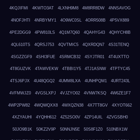
4KQJIFMI
4KWTO3AT
4LXNH9M8
4M8RR8DW
4NNSAVOG
4NOFJHTI
4NRBYMY1
4O9WC0SL
4ORR508B
4P5VX889
4PE2DGG9
4PW810LS
4Q1M7Q60
4QAHYG43
4QHYCH8B
4QL610TS
4QRSJ753
4QVTMIC5
4QXRDQN7
4S31TENQ
4SGZZGF9
4SHI3FUE
4SRMCB32
4SYJTR01
4T4UXTTO
4T8GUZVK
4TAWVEKW
4TBBI1Y5
4TJ1ASNW
4TPTYC45
4TSJ6PJX
4U48QGQ2
4UMM8LXA
4UNHPQM1
4URT243L
4VFMWJZ0
4VGSLXPJ
4VJZYO02
4VNW7KSQ
4W6ZE1F7
4WP2PW82
4WQWQXX8
4WXQZN38
4X7TT8GV
4XYOT662
4XZYAUHI
4YQHH612
4Z52SO0V
4ZP14UIL
4ZVGSBH0
50JO9B1K
50KZ2V9P
50NNJN5E
50S8F1Z0
510NBX1W