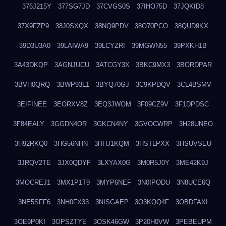
376J215Y
377SG7JD
37CVGS0S
37IHO75D
37JQKID8
37X9FZP9
38J0SXQX
38NQ9PDV
38O70PCO
38QUD9KX
39D3U3A0
39LAIWA9
39LCYZRI
39MGWN55
39PXKH1B
3A43DKQP
3AGNJUCU
3ATCGY3X
3BKC9MX3
3BORDPAR
3BVH0QRQ
3BWP93L1
3BYQ70GJ
3C9KPDQV
3CL4BSMV
3EIFINEE
3EORXV8Z
3EQ3JWOM
3F09CZ9V
3F1DPDSC
3F84EALY
3GGDN4OR
3GKCN4NY
3GVOCWRP
3H28UNEO
3H92RKQ0
3HG56NHN
3HHJ1KQM
3HSTLPXX
3HSUVSEU
3JRQV2TE
3JX0QDYF
3LXYAX0G
3M0R5J0Y
3ME42K9J
3MOCREJ1
3MX1P1T9
3MYP6NEF
3N0IPODU
3N8UCE6Q
3NE5SFF6
3NH0FX33
3NISGAEP
3O3KQQ4F
3OBDFAXI
3OE9P0KI
3OPSZTYE
3OSK46GW
3P20H0VW
3PEBEUPM