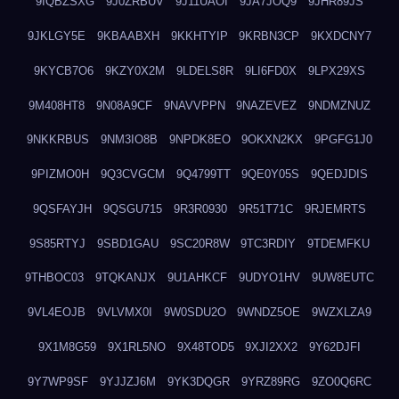
9IQBZSXG
9J0ZRBUV
9J11UAOI
9JA7JOQ9
9JHR89JS
9JKLGY5E
9KBAABXH
9KKHTYIP
9KRBN3CP
9KXDCNY7
9KYCB7O6
9KZY0X2M
9LDELS8R
9LI6FD0X
9LPX29XS
9M408HT8
9N08A9CF
9NAVVPPN
9NAZEVEZ
9NDMZNUZ
9NKKRBUS
9NM3IO8B
9NPDK8EO
9OKXN2KX
9PGFG1J0
9PIZMO0H
9Q3CVGCM
9Q4799TT
9QE0Y05S
9QEDJDIS
9QSFAYJH
9QSGU715
9R3R0930
9R51T71C
9RJEMRTS
9S85RTYJ
9SBD1GAU
9SC20R8W
9TC3RDIY
9TDEMFKU
9THBOC03
9TQKANJX
9U1AHKCF
9UDYO1HV
9UW8EUTC
9VL4EOJB
9VLVMX0I
9W0SDU2O
9WNDZ5OE
9WZXLZA9
9X1M8G59
9X1RL5NO
9X48TOD5
9XJI2XX2
9Y62DJFI
9Y7WP9SF
9YJJZJ6M
9YK3DQGR
9YRZ89RG
9ZO0Q6RC