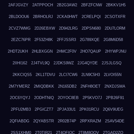
2AFJGVZY
2ATPPOCH
2B2G3AW2
2BFZFCNW
2BKKV1H5
2BLDOOU6
2BRHOLRJ
2CKA0HWT
2CRELPQI
2CSOTXFR
2CVZ7WMG
2D26EBXW
2D942LRG
2DPSN680
2DU7LORM
2EZC76PR
2F53ZH8K
2FFJSSR3
2G789XQE
2G8M6D58
2HDT2UKH
2HLBXGGN
2HMC2F0V
2HO7QAUP
2HYWPJNU
2IIHI162
2J4TVL9Q
2JDKS9WZ
2JG4QYDE
2JSJLGSQ
2KKCIQS5
2KL1TDVU
2LCI7CW6
2LN9C5H3
2LVOI55N
2M7YMERZ
2MIQDBKK
2N165DB2
2NFH8OET
2NXDJSMA
2OC6YQYJ
2ODHTNIQ
2OYOC8EB
2P5KVO7J
2PB26F91
2PFU2MB3
2PGICZT7
2PJA33U1
2PK01RCU
2Q6V9UEG
2QFIABDG
2QYABSTR
2R02B74P
2RPXRAZM
2SAV54DE
2SS1XHM0
2T0TIR21
2T4QFIOC
2T8M8OOV
2TGAD2ZO