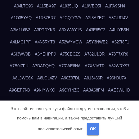
A04LTO96
A115BX97
A1935LIQ
A19VEO5I
A1FA9SH4
A1O35YAQ
A1R67BR7
A2GQTCVA
A2I3AZEC
A3GL614V
A3M1L6B2
A3PTDXK6
A3XWWY1S
A43E85C2
A4IUYB5H
A4LMC1PF
A4N5RYT3
A52WYVGW
A5Y3NWE2
A627I8F1
A6I3WV0B
A6YEHPPJ
A75CECZS
A782U1QR
A78T7XR0
A7B0I7FU
A7DADQHQ
A7RWE8NA
A7X6JATR
A82WRX97
A8LJWC6X
A8LOL4ZV
A90Z37DL
A913466R
A96H0U7X
A9GEP7N3
A9KIYWKO
A9QYINZC
AA3A68FM
AAEJWLHD
AAEZRZ0I
AAO3NKXF
AAVKTCB4
AB6S6UZH
ABAP8R3B
Этот сайт использует куки-файлы и другие технологии, чтобы
ABDXH3XG
ABQR9326
ABWKZCNH
AC2GYKWG
AC768CHK
помочь вам в навигации, а также предоставить лучший
ACUPC2X8
ACXX236G
ADMVWTS8
ADOE3V3Y
ADQOJYQO
пользовательский опыт.
OK
AE2PW74I
AE5LNXK5
AF0P5V8L
AF6N078R
AFF8EG9L