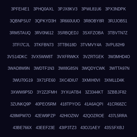
3PFEI4E1
3PHQ0AXL
3PJX8KV3
3PWL81U6
3PX3NDPK
3QBNPSU7
3QPKYD3H
3R660UUO
3R8OBY8R
3RJJOB51
3RM5TAUQ
3RV0N612
3SRBQEDJ
3SXFZOBA
3TBVTN7Z
3TFI7CJL
3TKFBN73
3TTB618D
3TVMVY4A
3VPL82H9
3VS14DKC
3VX5WW8T
3VXFRWKX
3VZRTGEK
3W3MHD4O
3WAD8W9N
3WDTF1N3
3WI8G8SN
3WQDYCWK
3WTTA97N
3WU70G19
3X71FE60
3XC4DIU7
3XMIH0VI
3XMLLD4K
3XWW9P5D
3Y2Z2FMH
3YXUATB4
3Z3344KT
3ZBBJF82
3ZUNKQ9P
40PEO5RM
418TPYOG
41A6AQPI
41CR68ZC
428MPM7O
42EW9PZP
42HIOZNV
42QOZROE
437L5RRA
43BE766X
43EEF23E
43IP3TZ3
43OJ1AEY
43SSFXBJ