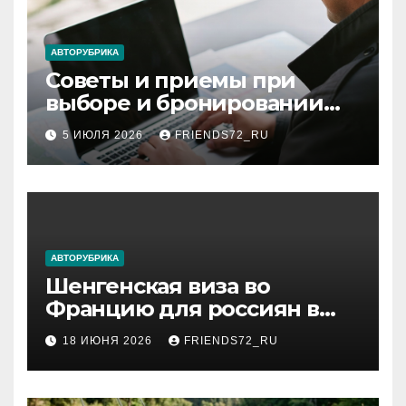
АВТОРУБРИКА
Советы и приемы при
выборе и бронировании
авиабилетов
5 ИЮЛЯ 2026
FRIENDS72_RU
АВТОРУБРИКА
Шенгенская виза во
Францию для россиян в
2026 году: сроки от 3 дней
18 ИЮНЯ 2026
FRIENDS72_RU
и список необходимых
документов