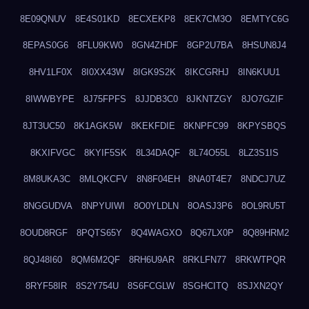
8E09QNUV
8E4S01KD
8ECXEKP8
8EK7CM3O
8EMTYC6G
8EPAS0G6
8FLU9KW0
8GN4ZHDF
8GP2U7BA
8HSUN8J4
8HV1LF0X
8I0XX43W
8IGK9S2K
8IKCGRHJ
8IN6KUU1
8IWWBYPE
8J75FPFS
8JJDB3C0
8JKNTZGY
8JO7GZIF
8JT3UC50
8K1AGK5W
8KEKFDIE
8KNPFC99
8KPYSBQS
8KXIFVGC
8KYIF5SK
8L34DAQF
8L74O55L
8LZ3S1IS
8M8UKA3C
8MLQKCFV
8N8F04EH
8NA0T4E7
8NDCJ7UZ
8NGGUDVA
8NPYUIWI
8O0YLDLN
8OASJ3P6
8OL9RU5T
8OUD8RGF
8PQTS65Y
8Q4WAGXO
8Q67LX0P
8Q89HRM2
8QJ48I60
8QM6M2QF
8RH6U9AR
8RKLFN77
8RKWTPQR
8RYF58IR
8S2Y754U
8S6FCGLW
8SGHCITQ
8SJXN2QY