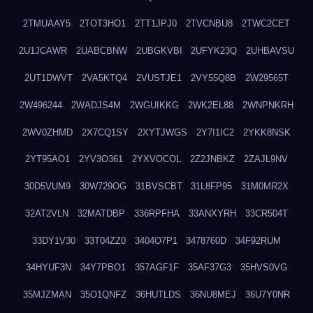
2TMUAAY5
2TOT3HO1
2TT1JPJ0
2TVCNBU8
2TWC2CET
2U1JCAWR
2UABCBNW
2UBGKVBI
2UFYK23Q
2UHBAVSU
2UT1DWVT
2VA5KTQ4
2VUSTJE1
2VY55Q8B
2W29565T
2W496244
2WADJS4M
2WGUIKKG
2WK2EL88
2WNPNKRH
2WV0ZHMD
2X7CQ1SY
2XYTJWGS
2Y7I1IC2
2YKK8NSK
2YT95AO1
2YV3O361
2YXVOCOL
2Z2JNBKZ
2ZAJL9NV
30D5VUM9
30W729OG
31BVSCBT
31L8FP95
31M0MR2X
32AT2VLN
32MATDBP
336RPFHA
33ANXYRH
33CR504T
33DY1V30
33T04ZZ0
3404O7P1
3478760D
34F92RUM
34HYUF3N
34Y7PBO1
357AGF1F
35AF37G3
35HVS0VG
35MJZMAN
35O1QNFZ
36HUTLDS
36NU8MEJ
36U7Y0NR