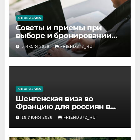
АВТОРУБРИКА
Советы и приемы при
выборе и бронировании
авиабилетов
5 ИЮЛЯ 2026
FRIENDS72_RU
АВТОРУБРИКА
Шенгенская виза во
Францию для россиян в
2026 году: сроки от 3 дней
18 ИЮНЯ 2026
FRIENDS72_RU
и список необходимых
документов