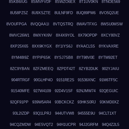
8SKB6IUG
8SMVFVDF
8SWZO6EX
8T1UV0KN
8TNOE569
8U58PZ5Z
8U9XSZTE
8ULNF9FD
8UQ89PM6
8VO5Q2UE
8VOUFPGA
8VQQAA1I
8VTQSTRQ
8WAVTFXG
8WSU0MSW
8WVC26W1
8WXYKI9V
8X4X9YOL
8X79OPDP
8XCY80VZ
8XP25X65
8XX9KYGX
8Y1IYS6J
8YAACL5S
8YKVAXRE
8YM48I9Z
8YPIP6SK
8YSJ7SB8
8YT98V0E
8YTM92ET
8ZC9YBAN
8ZFZMEEQ
8ZPDT42T
8ZYB2DUK
902YJAIU
904RTRGF
90GLHP4O
9151RE2S
91536XNC
91M6TF5C
91S40MFE
927W4109
92D4V1SF
92NJMW74
92QEGUIC
92QF91PP
939W5AR4
93BCKCKZ
93HKS0RJ
93KMD0XZ
93L2IZDP
93Q1LPRJ
944UTVW8
94555E9U
94CLT1XT
94CQZMDW
94E5VQT2
94H1UCPR
94J2GRFM
94Q4Z2L5