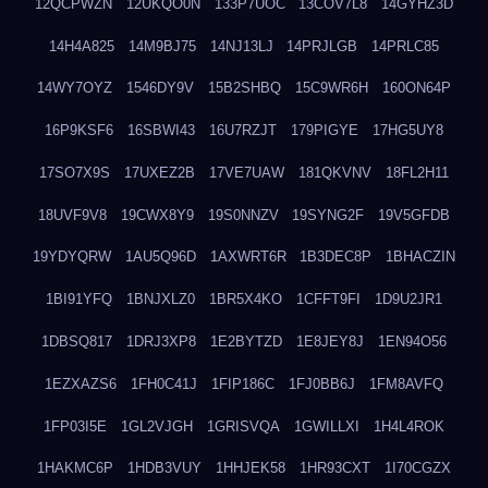
12QCPWZN
12UKQO0N
133P7UOC
13COV7L8
14GYHZ3D
14H4A825
14M9BJ75
14NJ13LJ
14PRJLGB
14PRLC85
14WY7OYZ
1546DY9V
15B2SHBQ
15C9WR6H
160ON64P
16P9KSF6
16SBWI43
16U7RZJT
179PIGYE
17HG5UY8
17SO7X9S
17UXEZ2B
17VE7UAW
181QKVNV
18FL2H11
18UVF9V8
19CWX8Y9
19S0NNZV
19SYNG2F
19V5GFDB
19YDYQRW
1AU5Q96D
1AXWRT6R
1B3DEC8P
1BHACZIN
1BI91YFQ
1BNJXLZ0
1BR5X4KO
1CFFT9FI
1D9U2JR1
1DBSQ817
1DRJ3XP8
1E2BYTZD
1E8JEY8J
1EN94O56
1EZXAZS6
1FH0C41J
1FIP186C
1FJ0BB6J
1FM8AVFQ
1FP03I5E
1GL2VJGH
1GRISVQA
1GWILLXI
1H4L4ROK
1HAKMC6P
1HDB3VUY
1HHJEK58
1HR93CXT
1I70CGZX