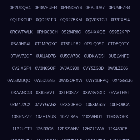
0P2UDQV4
0P3WEUER
0PHNO5Y4
0PPJIUB7
0PUMEZB4
0QLRKCUP
0QO261FR
0QR27BKM
0QV0STGJ
0R7FXEI4
0RCWTWLK
0RH9C3CH
0S284R8O
0S4IXXQE
0S9E2KPP
0SA9HP4L
0T1MPQXC
0T8PUJB2
0T9LQ0SF
0TDEQ0TY
0TWV72OF
0U01AD7B
0U56W7B0
0UDKWD5I
0UELVNFD
0V2IXSF4
0V3N6SQF
0VJAC930
0VY5ZG3D
0W3LZD86
0W58MBQO
0W5D86N5
0W8SOPXW
0WY1BFPQ
0X4GG1J6
0XAANC43
0XI05VVT
0XLR0SZZ
0XW3VGXD
0ZAVTHSI
0ZM4J2CX
0ZVYGAG2
0ZXS0PVO
105XMS37
10LFO9CA
10SRNZZ2
10ZH1AUS
10ZZI8A5
1103WHO1
11MGVORK
11P2UCTJ
126I93O6
12FS3WHV
12HZ1JWW
12K469CE