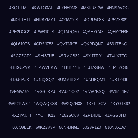
4KQJIFMI
4KWTO3AT
4LXNH9M8
4M8RR8DW
4NNSAVOG
4NOFJHTI
4NRBYMY1
4O9WC0SL
4ORR508B
4P5VX889
4PE2DGG9
4PW810LS
4Q1M7Q60
4QAHYG43
4QHYCH8B
4QL610TS
4QRSJ753
4QVTMIC5
4QXRDQN7
4S31TENQ
4SGZZGF9
4SHI3FUE
4SRMCB32
4SYJTR01
4T4UXTTO
4T8GUZVK
4TAWVEKW
4TBBI1Y5
4TJ1ASNW
4TPTYC45
4TSJ6PJX
4U48QGQ2
4UMM8LXA
4UNHPQM1
4URT243L
4VFMWJZ0
4VGSLXPJ
4VJZYO02
4VNW7KSQ
4W6ZE1F7
4WP2PW82
4WQWQXX8
4WXQZN38
4X7TT8GV
4XYOT662
4XZYAUHI
4YQHH612
4Z52SO0V
4ZP14UIL
4ZVGSBH0
50JO9B1K
50KZ2V9P
50NNJN5E
50S8F1Z0
510NBX1W