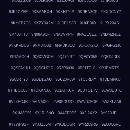
9IQBZSXG
9J0ZRBUV
9J11UAOI
9JA7JOQ9
9JHR89JS
9JKLGY5E
9KBAABXH
9KKHTYIP
9KRBN3CP
9KXDCNY7
9KYCB7O6
9KZY0X2M
9LDELS8R
9LI6FD0X
9LPX29XS
9M408HT8
9N08A9CF
9NAVVPPN
9NAZEVEZ
9NDMZNUZ
9NKKRBUS
9NM3IO8B
9NPDK8EO
9OKXN2KX
9PGFG1J0
9PIZMO0H
9Q3CVGCM
9Q4799TT
9QE0Y05S
9QEDJDIS
9QSFAYJH
9QSGU715
9R3R0930
9R51T71C
9RJEMRTS
9S85RTYJ
9SBD1GAU
9SC20R8W
9TC3RDIY
9TDEMFKU
9THBOC03
9TQKANJX
9U1AHKCF
9UDYO1HV
9UW8EUTC
9VL4EOJB
9VLVMX0I
9W0SDU2O
9WNDZ5OE
9WZXLZA9
9X1M8G59
9X1RL5NO
9X48TOD5
9XJI2XX2
9Y62DJFI
9Y7WP9SF
9YJJZJ6M
9YK3DQGR
9YRZ89RG
9ZO0Q6RC