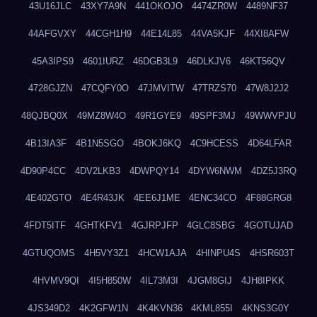
43U16JLC
43XY7A9N
441OKOJO
4474ZR0W
4489NF37
44AFGVXY
44CGH1H9
44E14L85
44VA5KJF
44XI8AFW
45A3IPS9
4601IURZ
46DGB3L9
46DLKJV6
46KT56QV
4728GJZN
47CQFY0O
47JMVITW
47TRZS70
47W8J2J2
48QJBQ0X
49MZ8W4O
49R1GYE9
49SPF3MJ
49WWVPJU
4B13IA3F
4B1N5SGO
4BOKJ6KQ
4C9HCESS
4D64LFAR
4D90P4CC
4DV2LKB3
4DWPQY14
4DYW6NWM
4DZ5J3RQ
4E402GTO
4E4R43JK
4EE6J1ME
4ENC34CO
4F88GRG8
4FDT5ITF
4GHTKFV1
4GJRPJFP
4GLC8SBG
4GOTUJAD
4GTUQOMS
4H5VY3Z1
4HCW1AJA
4HINPU4S
4HSR603T
4HVMV9QI
4I5H850W
4IL73M3I
4JGM8GIJ
4JH8IPKK
4JS349D2
4K2GFW1N
4K4KVN36
4KML855I
4KNS3G0Y