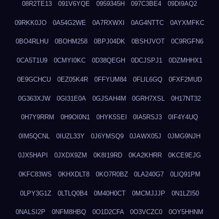
08R2TE13
091V6YQE
0959345H
097C3BE4
09DI9AQ2
09RKK0JO
0A54G2WE
0A7RXWXI
0AG4NTTC
0AYXMFKC
0BO4RLHU
0BOHM258
0BPJ04DK
0BSHJVOT
0C9RGFN6
0CA5T1U9
0CMYI0KC
0D38QEGH
0DCJSPJ1
0DZMHHX1
0E9GCHCU
0EZ05K4R
0FFYUM84
0FLIL6GQ
0FXF2MUD
0G363XJW
0GI31E0A
0GJSAH4M
0GRH7XSL
0H17NT32
0H7Y9RRM
0H9OI0N1
0HYK5SEI
0IA5RSJ3
0IF4Y4UQ
0IM5QCNL
0IUZL33Y
0J6YMSQ9
0JAWX05J
0JMG9NJH
0JX5HAPI
0JXDX9ZM
0K8I19RD
0KA2KHRR
0KCE9EJG
0KFC83WS
0KHXDLT8
0KO7R0BZ
0LA240G7
0LIQ91PM
0LPY3G1Z
0LTLQ0B4
0M40H0CT
0MCMJJJP
0N1LZI50
0NALSI2P
0NFM8HBQ
0O1D2CFA
0O3VCZC0
0OY5HHNM