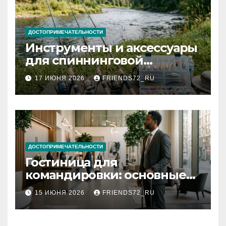
ДОСТОПРИМЕЧАТЕЛЬНОСТИ
Инструменты и аксессуары
для спиннинговой
рыбалки: назначение и
17 ИЮНЯ 2026
FRIENDS72_RU
типы
ДОСТОПРИМЕЧАТЕЛЬНОСТИ
Гостиница для
командировки: основные
критерии выбора
15 ИЮНЯ 2026
FRIENDS72_RU