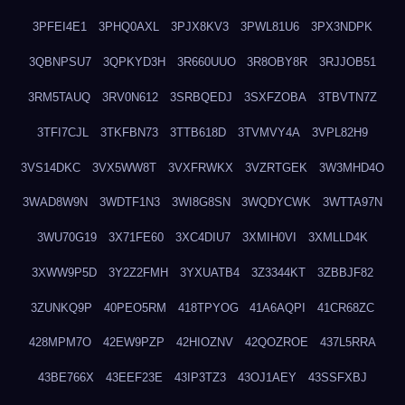
3PFEI4E1
3PHQ0AXL
3PJX8KV3
3PWL81U6
3PX3NDPK
3QBNPSU7
3QPKYD3H
3R660UUO
3R8OBY8R
3RJJOB51
3RM5TAUQ
3RV0N612
3SRBQEDJ
3SXFZOBA
3TBVTN7Z
3TFI7CJL
3TKFBN73
3TTB618D
3TVMVY4A
3VPL82H9
3VS14DKC
3VX5WW8T
3VXFRWKX
3VZRTGEK
3W3MHD4O
3WAD8W9N
3WDTF1N3
3WI8G8SN
3WQDYCWK
3WTTA97N
3WU70G19
3X71FE60
3XC4DIU7
3XMIH0VI
3XMLLD4K
3XWW9P5D
3Y2Z2FMH
3YXUATB4
3Z3344KT
3ZBBJF82
3ZUNKQ9P
40PEO5RM
418TPYOG
41A6AQPI
41CR68ZC
428MPM7O
42EW9PZP
42HIOZNV
42QOZROE
437L5RRA
43BE766X
43EEF23E
43IP3TZ3
43OJ1AEY
43SSFXBJ