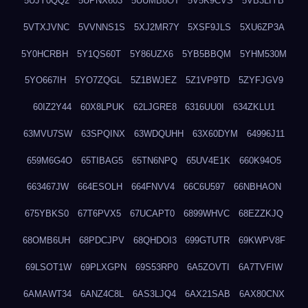
5UJY0QQ2
5UPNX603
5UUMB8OT
5V5K9CVS
5VB3LIYB
5VTXJVNC
5VVNNS1S
5XJ2MR7Y
5XSF9JLS
5XU6ZP3A
5Y0HCRBH
5Y1QS60T
5Y86UZX6
5YB5BBQM
5YHM530M
5YO667IH
5YO7ZQGL
5Z1BWJEZ
5Z1VP9TD
5ZYFJGV9
60IZ2Y44
60X8LPUK
62LJGRE8
6316UU0I
634ZKLU1
63MVU7SW
63SPQINX
63WDQUHH
63X60DYM
64996J11
659M6G4O
65TIBAG5
65TN6NPQ
65UV4E1K
660K94O5
663467JW
664ESOLH
664FNVV4
66C6U597
66NBHAON
675YBKS0
67T6PVX5
67UCAPT0
6899WHVC
68EZZKJQ
68OMB6UH
68PDCJPV
68QHDOI3
699GTUTR
69KWPV8F
69LSOT1W
69PLXGPN
69S53RP0
6A5ZOVTI
6A7TVFIW
6AMAWT34
6ANZ4C8L
6AS3LJQ4
6AX21SAB
6AX80CNX