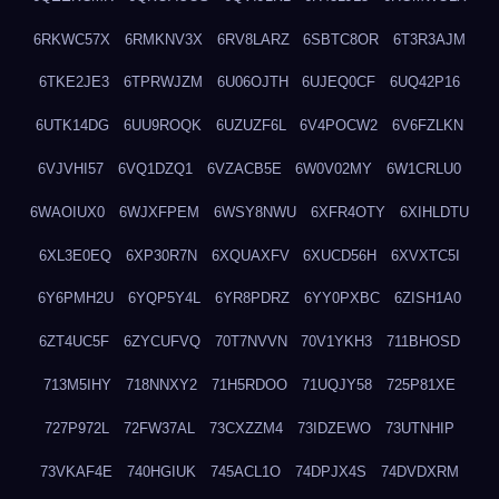
6RKWC57X
6RMKNV3X
6RV8LARZ
6SBTC8OR
6T3R3AJM
6TKE2JE3
6TPRWJZM
6U06OJTH
6UJEQ0CF
6UQ42P16
6UTK14DG
6UU9ROQK
6UZUZF6L
6V4POCW2
6V6FZLKN
6VJVHI57
6VQ1DZQ1
6VZACB5E
6W0V02MY
6W1CRLU0
6WAOIUX0
6WJXFPEM
6WSY8NWU
6XFR4OTY
6XIHLDTU
6XL3E0EQ
6XP30R7N
6XQUAXFV
6XUCD56H
6XVXTC5I
6Y6PMH2U
6YQP5Y4L
6YR8PDRZ
6YY0PXBC
6ZISH1A0
6ZT4UC5F
6ZYCUFVQ
70T7NVVN
70V1YKH3
711BHOSD
713M5IHY
718NNXY2
71H5RDOO
71UQJY58
725P81XE
727P972L
72FW37AL
73CXZZM4
73IDZEWO
73UTNHIP
73VKAF4E
740HGIUK
745ACL1O
74DPJX4S
74DVDXRM