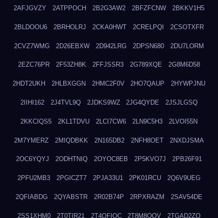
2AFJGVZY
2ATPPOCH
2B2G3AW2
2BFZFCNW
2BKKV1H5
2BLDOOU6
2BRHOLRJ
2CKA0HWT
2CRELPQI
2CSOTXFR
2CVZ7WMG
2D26EBXW
2D942LRG
2DPSN680
2DU7LORM
2EZC76PR
2F53ZH8K
2FFJSSR3
2G789XQE
2G8M6D58
2HDT2UKH
2HLBXGGN
2HMC2F0V
2HO7QAUP
2HYWPJNU
2IIHI162
2J4TVL9Q
2JDKS9WZ
2JG4QYDE
2JSJLGSQ
2KKCIQS5
2KL1TDVU
2LCI7CW6
2LN9C5H3
2LVOI55N
2M7YMERZ
2MIQDBKK
2N165DB2
2NFH8OET
2NXDJSMA
2OC6YQYJ
2ODHTNIQ
2OYOC8EB
2P5KVO7J
2PB26F91
2PFU2MB3
2PGICZT7
2PJA33U1
2PK01RCU
2Q6V9UEG
2QFIABDG
2QYABSTR
2R02B74P
2RPXRAZM
2SAV54DE
2SS1XHM0
2T0TIR21
2T4QFIOC
2T8M8OOV
2TGAD2ZO