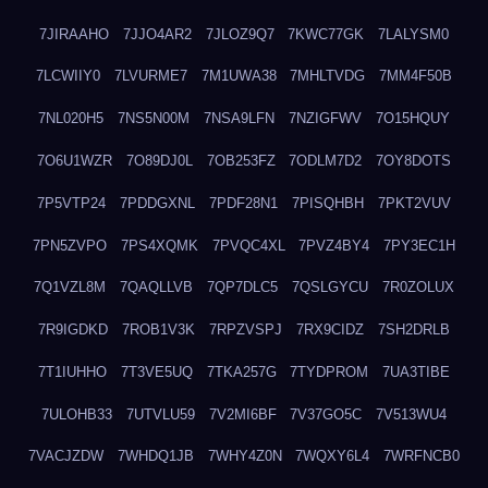
7JIRAAHO
7JJO4AR2
7JLOZ9Q7
7KWC77GK
7LALYSM0
7LCWIIY0
7LVURME7
7M1UWA38
7MHLTVDG
7MM4F50B
7NL020H5
7NS5N00M
7NSA9LFN
7NZIGFWV
7O15HQUY
7O6U1WZR
7O89DJ0L
7OB253FZ
7ODLM7D2
7OY8DOTS
7P5VTP24
7PDDGXNL
7PDF28N1
7PISQHBH
7PKT2VUV
7PN5ZVPO
7PS4XQMK
7PVQC4XL
7PVZ4BY4
7PY3EC1H
7Q1VZL8M
7QAQLLVB
7QP7DLC5
7QSLGYCU
7R0ZOLUX
7R9IGDKD
7ROB1V3K
7RPZVSPJ
7RX9CIDZ
7SH2DRLB
7T1IUHHO
7T3VE5UQ
7TKA257G
7TYDPROM
7UA3TIBE
7ULOHB33
7UTVLU59
7V2MI6BF
7V37GO5C
7V513WU4
7VACJZDW
7WHDQ1JB
7WHY4Z0N
7WQXY6L4
7WRFNCB0