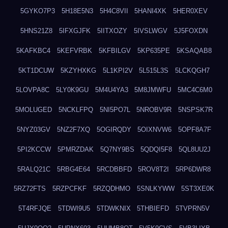
5GYKO7P3
5H18E5N3
5H4C8VII
5HANI4XK
5HER0XEV
5HNS21Z8
5IFXGJFK
5IITXOZY
5IVSLWGV
5J5FOXDN
5KAFKBC4
5KEFVRBK
5KFBILGV
5KP635PE
5KSAQAB8
5KT1DCUW
5KZYHXKG
5L1KPI2V
5L515L3S
5LCKQGH7
5LOVPA8C
5LY0K9GU
5M4U4YA3
5M8JMWFU
5MC4C6M0
5MOLUGED
5NCKLFPQ
5NI5PO7L
5NROBV9R
5NSPSK7R
5NYZ03GV
5NZ2F7XQ
5OGIRQDY
5OIXNVW6
5OPF8A7F
5PI2KCCW
5PMRZDAK
5Q7NY9BS
5QDQI5F8
5QL8UU2J
5RALQ21C
5RBG4E64
5RCDBBFD
5ROV8T2I
5RP6DWR8
5RZ72FTS
5RZPCFKF
5RZQDHMO
5SNLKYWW
5ST3XE0K
5T4RFJQE
5TDWI9U5
5TDWKNIX
5THBIEFD
5TVPRN5V