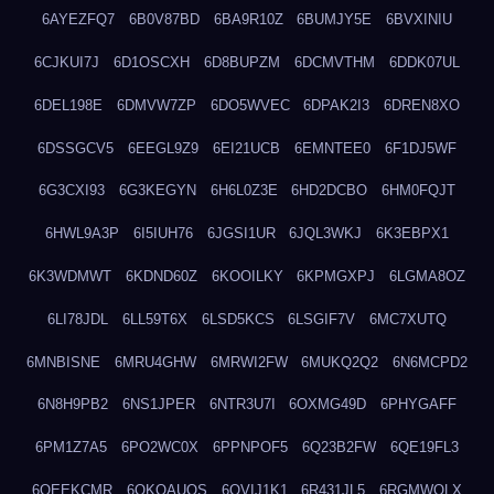
6AYEZFQ7
6B0V87BD
6BA9R10Z
6BUMJY5E
6BVXINIU
6CJKUI7J
6D1OSCXH
6D8BUPZM
6DCMVTHM
6DDK07UL
6DEL198E
6DMVW7ZP
6DO5WVEC
6DPAK2I3
6DREN8XO
6DSSGCV5
6EEGL9Z9
6EI21UCB
6EMNTEE0
6F1DJ5WF
6G3CXI93
6G3KEGYN
6H6L0Z3E
6HD2DCBO
6HM0FQJT
6HWL9A3P
6I5IUH76
6JGSI1UR
6JQL3WKJ
6K3EBPX1
6K3WDMWT
6KDND60Z
6KOOILKY
6KPMGXPJ
6LGMA8OZ
6LI78JDL
6LL59T6X
6LSD5KCS
6LSGIF7V
6MC7XUTQ
6MNBISNE
6MRU4GHW
6MRWI2FW
6MUKQ2Q2
6N6MCPD2
6N8H9PB2
6NS1JPER
6NTR3U7I
6OXMG49D
6PHYGAFF
6PM1Z7A5
6PO2WC0X
6PPNPOF5
6Q23B2FW
6QE19FL3
6QEEKCMR
6QKOAUOS
6QVIJ1K1
6R431JL5
6RGMWOLX