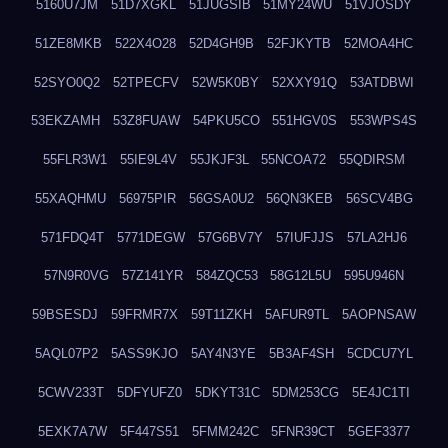
5160U7JM
51D7XGKL
51JUGSIB
51MY24WU
51VJOSDY
51ZE8MKB
522X4O28
52D4GH9B
52FJKYTB
52MOA4HC
52SYO0Q2
52TPECFV
52W5K0BY
52XXY91Q
53ATDBWI
53EKZAMH
53Z8FUAW
54PKU5CO
551HGV0S
553WPS4S
55FLR3W1
55IE9L4V
55JKJF3L
55NCOA72
55QDIRSM
55XAQHMU
56975PIR
56GSA0U2
56QN3KEB
56SCV4BG
571FDQ4T
5771DEGW
57G6BV7Y
57IUFJJS
57LA2HJ6
57N9R0VG
57Z141YR
584ZQC53
58G12L5U
595U946N
59BSESDJ
59FRMR7X
59T11ZKH
5AFUR9TL
5AOPNSAW
5AQL07P2
5ASS9KJO
5AY4N3YE
5B3AF4SH
5CDCU7YL
5CWV233T
5DFYUFZ0
5DKYT31C
5DM253CG
5E4JC1TI
5EXK7A7W
5F447S51
5FMM242C
5FNR39CT
5GEF3377