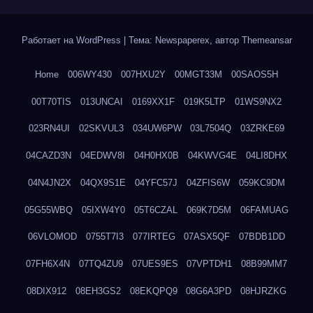
Работает на WordPress
|
Тема: Newspaperex, автор
Themeansar
Home
006WY430
007HXU2Y
00MGT33M
00SAOS5H
00T70TIS
013UNCAI
0169XX1F
019K5LTP
01WS9NX2
023RN4UI
02SKVUL3
034UW6PW
03L7504Q
03ZRKE69
04CAZD3N
04EDWV8I
04H0HX0B
04KWVG4E
04LI8DHX
04N4JN2X
04QX9S1E
04YFC57J
04ZFIS6W
059KC9DM
05G55WBQ
05IXW4Y0
05T6CZAL
069K7D5M
06FAMUAG
06VLOMOD
0755T7I3
077IRTEG
07ASX5QF
07BDB1DD
07FH6X4N
07TQ4ZU9
07UES9ES
07VPTDH1
08B99MM7
08DIX912
08EH3GS2
08EKQPQ9
08G6A3PD
08HJRZKG