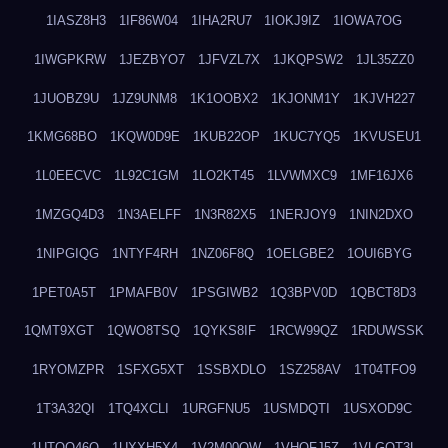
1IASZ8H3
1IF86W04
1IHA2RU7
1IOKJ9IZ
1IOWA7OG
1IWGPKRW
1JEZBYO7
1JFVZL7X
1JKQPSW2
1JL35ZZ0
1JUOBZ9U
1JZ9UNM8
1K1OOBX2
1KJONM1Y
1KJVH227
1KMG68BO
1KQW0D9E
1KUB22OP
1KUC7YQ5
1KVUSEU1
1L0EECVC
1L92C1GM
1LO2KT45
1LVWMXC9
1MF16JX6
1MZGQ4D3
1N3AELFF
1N3R82X5
1NERJOY9
1NIN2DXO
1NIPGIQG
1NTYF4RH
1NZ06F8Q
1OELGBE2
1OUI6BYG
1PET0A5T
1PMAFB0V
1PSGIWB2
1Q3BPV0D
1QBCT8D3
1QMT9XGT
1QWO8TSQ
1QYKS8IF
1RCW99QZ
1RDUWSSK
1RYOMZPR
1SFXG5XT
1SSBXDLO
1SZ258AV
1T04TFO9
1T3A32QI
1TQ4XCLI
1URGFNU5
1USMDQTI
1USXOD9C
1UTQO46Q
1UXXH5X4
1V2M00OW
1VHOFJ5Z
1VLGOT3L