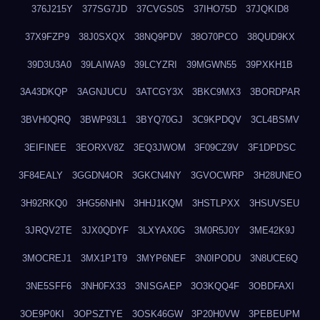
376J215Y
377SG7JD
37CVGS0S
37IHO75D
37JQKID8
37X9FZP9
38J0SXQX
38NQ9PDV
38O70PCO
38QUD9KX
39D3U3A0
39LAIWA9
39LCYZRI
39MGWN55
39PXKH1B
3A43DKQP
3AGNJUCU
3ATCGY3X
3BKC9MX3
3BORDPAR
3BVH0QRQ
3BWP93L1
3BYQ70GJ
3C9KPDQV
3CL4BSMV
3EIFINEE
3EORXV8Z
3EQ3JWOM
3F09CZ9V
3F1DPDSC
3F84EALY
3GGDN4OR
3GKCN4NY
3GVOCWRP
3H28UNEO
3H92RKQ0
3HG56NHN
3HHJ1KQM
3HSTLPXX
3HSUVSEU
3JRQV2TE
3JX0QDYF
3LXYAX0G
3M0R5J0Y
3ME42K9J
3MOCREJ1
3MX1P1T9
3MYP6NEF
3N0IPODU
3N8UCE6Q
3NE5SFF6
3NH0FX33
3NISGAEP
3O3KQQ4F
3OBDFAXI
3OE9P0KI
3OPSZTYE
3OSK46GW
3P20H0VW
3PEBEUPM