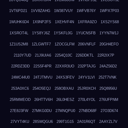
1VT6PD21
1VV8ZAHG
1W387VUY
1WFVB76Y
1WPX7P03
1WUHK6D4
1X9NP2FS
1XEHVF4N
1XFRA9ZO
1XS2YS68
1XSROT4L
1YS8YJ6Z
1YSKFL0G
1YUCNSFB
1YYN7W1J
1Z1US2M8
1ZLGWTF7
1ZOCGLFM
206VNFLF
20GH4EFO
2110Y7UD
21J9UIA6
2254Q10C
226DDKTL
22R2IX7P
22RDZ3DD
22S5F4PR
22XXR3UO
232PTAJG
24AZ56D2
24MC44U0
24TJTMVU
24XS3FEV
24YV1LVI
252T7VNK
253A0XC6
254O5EQJ
258OBXAU
25JR0XCH
25Q8956U
25RMMEOD
26HTTV6H
26L0HESZ
270L4YOL
276UFPNM
27E8J3FW
27MKG0DU
27MNQPU0
27NBD68F
27O3D674
27VYT4KU
28SMQGU6
299T1G15
2A01R6QT
2AAYZL7V