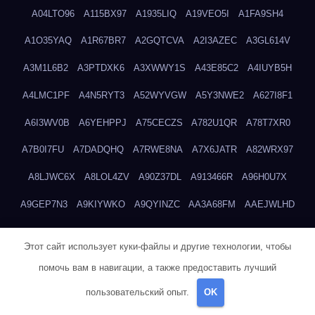
A04LTO96
A115BX97
A1935LIQ
A19VEO5I
A1FA9SH4
A1O35YAQ
A1R67BR7
A2GQTCVA
A2I3AZEC
A3GL614V
A3M1L6B2
A3PTDXK6
A3XWWY1S
A43E85C2
A4IUYB5H
A4LMC1PF
A4N5RYT3
A52WYVGW
A5Y3NWE2
A627I8F1
A6I3WV0B
A6YEHPPJ
A75CECZS
A782U1QR
A78T7XR0
A7B0I7FU
A7DADQHQ
A7RWE8NA
A7X6JATR
A82WRX97
A8LJWC6X
A8LOL4ZV
A90Z37DL
A913466R
A96H0U7X
A9GEP7N3
A9KIYWKO
A9QYINZC
AA3A68FM
AAEJWLHD
AAEZRZ0I
AAO3NKXF
AAVKTCB4
AB6S6UZH
ABAP8R3B
Этот сайт использует куки-файлы и другие технологии, чтобы
ABDXH3XG
ABQR9326
ABWKZCNH
AC2GYKWG
AC768CHK
помочь вам в навигации, а также предоставить лучший
ACUPC2X8
ACXX236G
ADMVWTS8
ADOE3V3Y
ADQOJYQO
пользовательский опыт.
OK
AE2PW74I
AE5LNXK5
AF0P5V8L
AF6N078R
AFF8EG9L