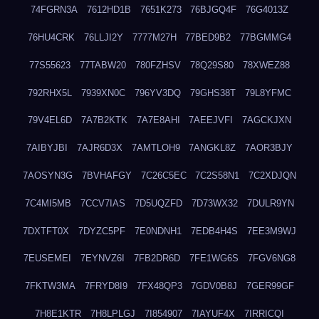
74FGRN3A
7612HD1B
7651K273
76BJGQ4F
76G4013Z
76HU4CRK
76LLJI2Y
7777M27H
77BED9B2
77BGMMG4
77S55623
77TABW20
780FZHSV
78Q29S80
78XWEZ88
792RHX5L
7939XN0C
796YV3DQ
79GHS38T
79L8YFMC
79V4EL6D
7A7B2KTK
7A7E8AHI
7AEEJVFI
7AGCKJXN
7AIBYJBI
7AJR6D3X
7AMTLOH9
7ANGKL8Z
7AOR3BJY
7AOSYN3G
7BVHAFGY
7C26C5EC
7C2S58N1
7C2XDJQN
7C4MI5MB
7CCV7IAS
7D5UQZFD
7D73WX32
7DULR9YN
7DXTFT0X
7DYZC5PF
7E0NDNH1
7EDB4H4S
7EE3M9WJ
7EUSEMEI
7EYNVZ6I
7FB2DR6D
7FE1WG6S
7FGV6NG8
7FKTW3MA
7FRYD8I9
7FX48QP3
7GDV0B8J
7GER99GF
7H8E1KTR
7H8LPLGJ
7I854907
7IAYUF4X
7IRRICQI