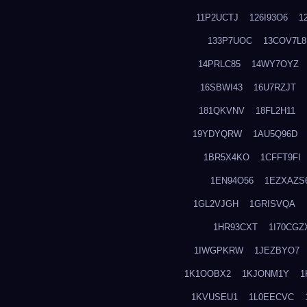
11P2UCTJ
126I93O6
1
133P7UOC
13COV7L8
14PRLC85
14WY7OYZ
16SBWI43
16U7RZJT
181QKVNV
18FL2H11
19YDYQRW
1AU5Q96D
1BR5X4KO
1CFFT9FI
1EN94O56
1EZXAZS
1GL2VJGH
1GRISVQA
1HR93CXT
1I70CGZ
1IWGPKRW
1JEZBYO7
1K1OOBX2
1KJONM1Y
1
1KVUSEU1
1L0EECVC