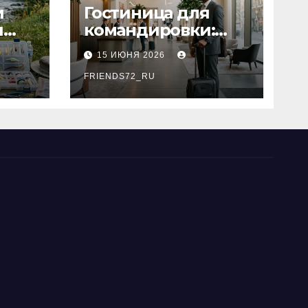
и
Гостиница для
я
командировки:
основные
15 ИЮНЯ 2026
критерии выбора
типы
FRIENDS72_RU