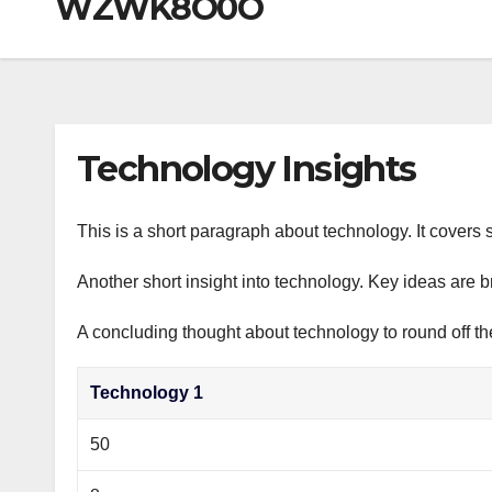
WZWK8O0O
р
a
i
A
а
m
k
p
в
i
p
и
т
Technology Insights
ь
This is a short paragraph about technology. It covers 
Another short insight into technology. Key ideas are b
A concluding thought about technology to round off th
Technology 1
50