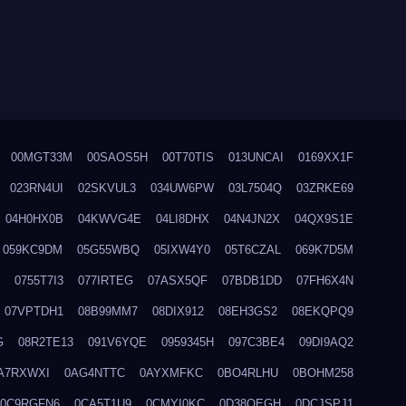
00MGT33M
00SAOS5H
00T70TIS
013UNCAI
0169XX1F
023RN4UI
02SKVUL3
034UW6PW
03L7504Q
03ZRKE69
04H0HX0B
04KWVG4E
04LI8DHX
04N4JN2X
04QX9S1E
059KC9DM
05G55WBQ
05IXW4Y0
05T6CZAL
069K7D5M
0755T7I3
077IRTEG
07ASX5QF
07BDB1DD
07FH6X4N
07VPTDH1
08B99MM7
08DIX912
08EH3GS2
08EKQPQ9
G
08R2TE13
091V6YQE
0959345H
097C3BE4
09DI9AQ2
A7RXWXI
0AG4NTTC
0AYXMFKC
0BO4RLHU
0BOHM258
0C9RGFN6
0CA5T1U9
0CMYI0KC
0D38QEGH
0DCJSPJ1