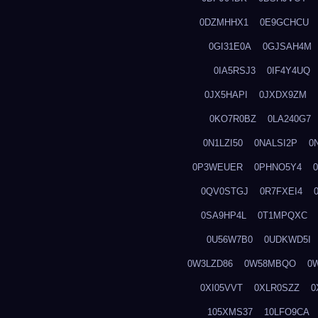
0DZMHHX1
0E9GCHCU
0GI31E0A
0GJSAH4M
0IA5RSJ3
0IF4Y4UQ
0JX5HAPI
0JXDX9ZM
0KO7R0BZ
0LA240G7
0N1LZI50
0NALSI2P
0
0P3WEUER
0PHNO5Y4
0QV0STGJ
0R7FXEI4
0SA9HP4L
0T1MPQXC
0U56W7B0
0UDKWD5I
0W3LZD86
0W58MBQO
0
0XI05VVT
0XLR0SZZ
0
105XMS37
10LFO9CA