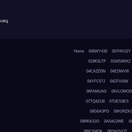
ниц
Home
006WY430
007HXU2Y
019K5LTP
01WS9NX2
04CAZD3N
04EDWV8I
04YFC57J
04ZFIS6W
06FAMUAG
06VLOMOD
07TQ4ZU9
07UES9ES
08G6A3PD
08HJRZK
09RKK0JO
0A54G2WE
0
0BPJ04DK
0BSHJVOT