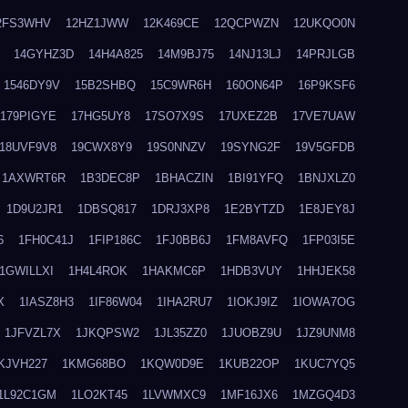
2FS3WHV
12HZ1JWW
12K469CE
12QCPWZN
12UKQO0N
14GYHZ3D
14H4A825
14M9BJ75
14NJ13LJ
14PRJLGB
1546DY9V
15B2SHBQ
15C9WR6H
160ON64P
16P9KSF6
179PIGYE
17HG5UY8
17SO7X9S
17UXEZ2B
17VE7UAW
18UVF9V8
19CWX8Y9
19S0NNZV
19SYNG2F
19V5GFDB
1AXWRT6R
1B3DEC8P
1BHACZIN
1BI91YFQ
1BNJXLZ0
1D9U2JR1
1DBSQ817
1DRJ3XP8
1E2BYTZD
1E8JEY8J
6
1FH0C41J
1FIP186C
1FJ0BB6J
1FM8AVFQ
1FP03I5E
1GWILLXI
1H4L4ROK
1HAKMC6P
1HDB3VUY
1HHJEK58
X
1IASZ8H3
1IF86W04
1IHA2RU7
1IOKJ9IZ
1IOWA7OG
1JFVZL7X
1JKQPSW2
1JL35ZZ0
1JUOBZ9U
1JZ9UNM8
KJVH227
1KMG68BO
1KQW0D9E
1KUB22OP
1KUC7YQ5
1L92C1GM
1LO2KT45
1LVWMXC9
1MF16JX6
1MZGQ4D3