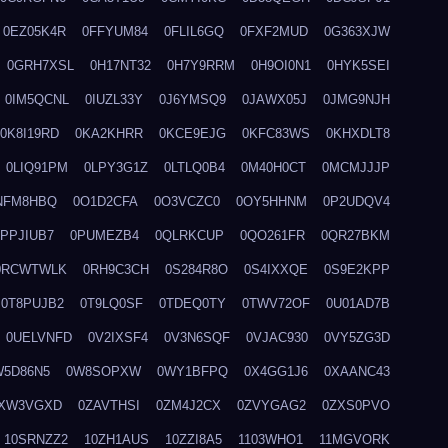
0EZ05K4R
0FFYUM84
0FLIL6GQ
0FXF2MUD
0G363XJW
0GRH7XSL
0H17NT32
0H7Y9RRM
0H9OI0N1
0HYK5SEI
0IM5QCNL
0IUZL33Y
0J6YMSQ9
0JAWX05J
0JMG9NJH
0K8I19RD
0KA2KHRR
0KCE9EJG
0KFC83WS
0KHXDLT8
0LIQ91PM
0LPY3G1Z
0LTLQ0B4
0M40H0CT
0MCMJJJP
NFM8HBQ
0O1D2CFA
0O3VCZC0
0OY5HHNM
0P2UDQV4
0PPJIUB7
0PUMEZB4
0QLRKCUP
0QO261FR
0QR27BKM
0RCWTWLK
0RH9C3CH
0S284R8O
0S4IXXQE
0S9E2KPP
0T8PUJB2
0T9LQ0SF
0TDEQ0TY
0TWV72OF
0U01AD7B
0UELVNFD
0V2IXSF4
0V3N6SQF
0VJAC930
0VY5ZG3D
W5D86N5
0W8SOPXW
0WY1BFPQ
0X4GG1J6
0XAANC43
XW3VGXD
0ZAVTHSI
0ZM4J2CX
0ZVYGAG2
0ZXS0PVO
10SRNZZ2
10ZH1AUS
10ZZI8A5
1103WHO1
11MGVORK