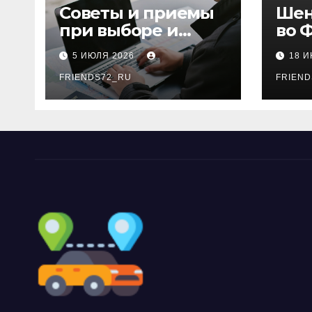
Советы и приемы
Шен
при выборе и
во 
бронировании
рос
5 ИЮЛЯ 2026
18 
авиабилетов
году
FRIENDS72_RU
дне
FRIEND
нео
док