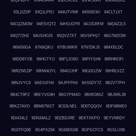
92QF91PP
939W5AR4
93BCKCKZ
93HKS0RJ
93KMD0XZ
93L2IZDP
93Q1LPRJ
944UTVW8
94555E9U
94CLT1XT
94CQZMDW
94E5VQT2
94H1UCPR
94J2GRFM
94Q4Z2L5
94Q772HZ
94USHO25
95QVZ7XT
95VSPH17
96G7WZOM
96NI50GA
97I66QKU
97IBUWKR
97N7DKJ5
984XBLDC
98DD8YXB
98HGTYIJ
98P1JO9O
98PIYSH9
98RHROFI
98RZWLDP
990W4OYL
9940JJHF
99GDI1ZW
99HRLVZZ
99NJVYC8
9AEIGFHX
9AJPFPA0
9AS5DY7Z
9B2V77PH
9B4CT9PZ
9BEYVG9H
9BGYPM4O
9BIRO8AZ
9BJ6RL38
9BKZ7AVO
9BM67W1T
9C63LNEL
9D0TQQOV
9DFN8WE0
9DI434L2
9DN34ALZ
9DZBDJRE
9EKTXKPO
9EYVNRDY
9G0TFQ0E
9G4PXZ84
9G68DG08
9GPGCFCS
9GSLIJ08