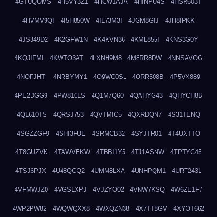
4GTUQOMS
4H5VY3Z1
4HCW1AJA
4HINPU4S
4HSR603T
4HVMV9QI
4I5H850W
4IL73M3I
4JGM8GIJ
4JH8IPKK
4JS349D2
4K2GFW1N
4K4KVN36
4KML855I
4KNS3G0Y
4KQJIFMI
4KWTO3AT
4LXNH9M8
4M8RR8DW
4NNSAVOG
4NOFJHTI
4NRBYMY1
4O9WC0SL
4ORR508B
4P5VX889
4PE2DGG9
4PW810LS
4Q1M7Q60
4QAHYG43
4QHYCH8B
4QL610TS
4QRSJ753
4QVTMIC5
4QXRDQN7
4S31TENQ
4SGZZGF9
4SHI3FUE
4SRMCB32
4SYJTR01
4T4UXTTO
4T8GUZVK
4TAWVEKW
4TBBI1Y5
4TJ1ASNW
4TPTYC45
4TSJ6PJX
4U48QGQ2
4UMM8LXA
4UNHPQM1
4URT243L
4VFMWJZ0
4VGSLXPJ
4VJZYO02
4VNW7KSQ
4W6ZE1F7
4WP2PW82
4WQWQXX8
4WXQZN38
4X7TT8GV
4XYOT662