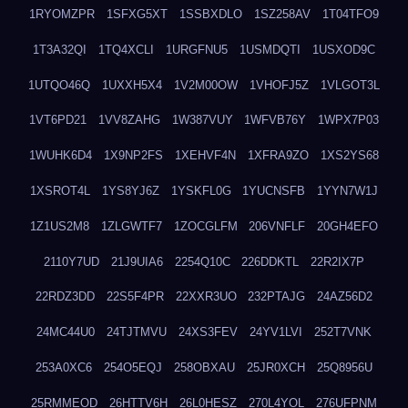
1RYOMZPR
1SFXG5XT
1SSBXDLO
1SZ258AV
1T04TFO9
1T3A32QI
1TQ4XCLI
1URGFNU5
1USMDQTI
1USXOD9C
1UTQO46Q
1UXXH5X4
1V2M00OW
1VHOFJ5Z
1VLGOT3L
1VT6PD21
1VV8ZAHG
1W387VUY
1WFVB76Y
1WPX7P03
1WUHK6D4
1X9NP2FS
1XEHVF4N
1XFRA9ZO
1XS2YS68
1XSROT4L
1YS8YJ6Z
1YSKFL0G
1YUCNSFB
1YYN7W1J
1Z1US2M8
1ZLGWTF7
1ZOCGLFM
206VNFLF
20GH4EFO
2110Y7UD
21J9UIA6
2254Q10C
226DDKTL
22R2IX7P
22RDZ3DD
22S5F4PR
22XXR3UO
232PTAJG
24AZ56D2
24MC44U0
24TJTMVU
24XS3FEV
24YV1LVI
252T7VNK
253A0XC6
254O5EQJ
258OBXAU
25JR0XCH
25Q8956U
25RMMEOD
26HTTV6H
26L0HESZ
270L4YOL
276UFPNM