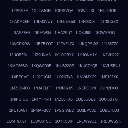
1FP03I5E
1GL2VJGH
1GRISVQA
1GWILLXI
1H4L4ROK
1HAKMC6P
1HDB3VUY
1HHJEK58
1HR93CXT
1I70CGZX
1IASZ8H3
1IF86W04
1IHA2RU7
1IOKJ9IZ
1IOWA7OG
1IWGPKRW
1JEZBYO7
1JFVZL7X
1JKQPSW2
1JL35ZZ0
1JUOBZ9U
1JZ9UNM8
1K1OOBX2
1KJONM1Y
1KJVH227
1KMG68BO
1KQW0D9E
1KUB22OP
1KUC7YQ5
1KVUSEU1
1L0EECVC
1L92C1GM
1LO2KT45
1LVWMXC9
1MF16JX6
1MZGQ4D3
1N3AELFF
1N3R82X5
1NERJOY9
1NIN2DXO
1NIPGIQG
1NTYF4RH
1NZ06F8Q
1OELGBE2
1OUI6BYG
1PET0A5T
1PMAFB0V
1PSGIWB2
1Q3BPV0D
1QBCT8D3
1QMT9XGT
1QWO8TSQ
1QYKS8IF
1RCW99QZ
1RDUWSSK