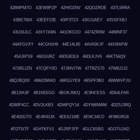
428MPM7O
42EW9PZP
42HIOZNV
42QOZROE
437L5RRA
43BE766X
43EEF23E
43IP3TZ3
43OJ1AEY
43SSFXBJ
43U16JLC
43XY7A9N
441OKOJO
4474ZR0W
4489NF37
44AFGVXY
44CGH1H9
44E14L85
44VA5KJF
44XI8AFW
45A3IPS9
4601IURZ
46DGB3L9
46DLKJV6
46KT56QV
4728GJZN
47CQFY0O
47JMVITW
47TRZS70
47W8J2J2
48QJBQ0X
49MZ8W4O
49R1GYE9
49SPF3MJ
49WWVPJU
4B13IA3F
4B1N5SGO
4BOKJ6KQ
4C9HCESS
4D64LFAR
4D90P4CC
4DV2LKB3
4DWPQY14
4DYW6NWM
4DZ5J3RQ
4E402GTO
4E4R43JK
4EE6J1ME
4ENC34CO
4F88GRG8
4FDT5ITF
4GHTKFV1
4GJRPJFP
4GLC8SBG
4GOTUJAD