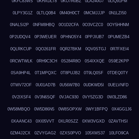
0KFC83WS
0KHXDLT8
0KO7R0BZ
0LA240G7
0LIQ91PM
0LPY3G1Z
0LTLQ0B4
0M40H0CT
0MCMJJJP
0N1LZI50
0NALSI2P
0NFM8HBQ
0O1D2CFA
0O3VCZC0
0OY5HHNM
0P2UDQV4
0P3WEUER
0PHNO5Y4
0PPJIUB7
0PUMEZB4
0QLRKCUP
0QO261FR
0QR27BKM
0QV0STGJ
0R7FXEI4
0RCWTWLK
0RH9C3CH
0S284R8O
0S4IXXQE
0S9E2KPP
0SA9HP4L
0T1MPQXC
0T8PUJB2
0T9LQ0SF
0TDEQ0TY
0TWV72OF
0U01AD7B
0U56W7B0
0UDKWD5I
0UELVNFD
0V2IXSF4
0V3N6SQF
0VJAC930
0VY5ZG3D
0W3LZD86
0W58MBQO
0W5D86N5
0W8SOPXW
0WY1BFPQ
0X4GG1J6
0XAANC43
0XI05VVT
0XLR0SZZ
0XW3VGXD
0ZAVTHSI
0ZM4J2CX
0ZVYGAG2
0ZXS0PVO
105XMS37
10LFO9CA