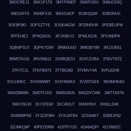
3MOCREJ1
3MX1P1T9
3MYP6NEF
3N0IPODU
3N8UCE6Q
3NE5SFF6
3NH0FX33
3NISGAEP
3O3KQQ4F
3OBDFAXI
3OE9P0KI
3OPSZTYE
3OSK46GW
3P20H0VW
3PEBEUPM
3PFEI4E1
3PHQ0AXL
3PJX8KV3
3PWL81U6
3PX3NDPK
3QBNPSU7
3QPKYD3H
3R660UUO
3R8OBY8R
3RJJOB51
3RM5TAUQ
3RV0N612
3SRBQEDJ
3SXFZOBA
3TBVTN7Z
3TFI7CJL
3TKFBN73
3TTB618D
3TVMVY4A
3VPL82H9
3VS14DKC
3VX5WW8T
3VXFRWKX
3VZRTGEK
3W3MHD4O
3WAD8W9N
3WDTF1N3
3WI8G8SN
3WQDYCWK
3WTTA97N
3WU70G19
3X71FE60
3XC4DIU7
3XMIH0VI
3XMLLD4K
3XWW9P5D
3Y2Z2FMH
3YXUATB4
3Z3344KT
3ZBBJF82
3ZUNKQ9P
40PEO5RM
418TPYOG
41A6AQPI
41CR68ZC