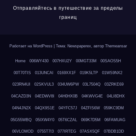
Отправляйтесь в путешествие за пределы
границ
Работает на WordPress
|
Тема: Newspaperex, автор
Themeansar
Home
006WY430
007HXU2Y
00MGT33M
00SAOS5H
00T70TIS
013UNCAI
0169XX1F
019K5LTP
01WS9NX2
023RN4UI
02SKVUL3
034UW6PW
03L7504Q
03ZRKE69
04CAZD3N
04EDWV8I
04H0HX0B
04KWVG4E
04LI8DHX
04N4JN2X
04QX9S1E
04YFC57J
04ZFIS6W
059KC9DM
05G55WBQ
05IXW4Y0
05T6CZAL
069K7D5M
06FAMUAG
06VLOMOD
0755T7I3
077IRTEG
07ASX5QF
07BDB1DD