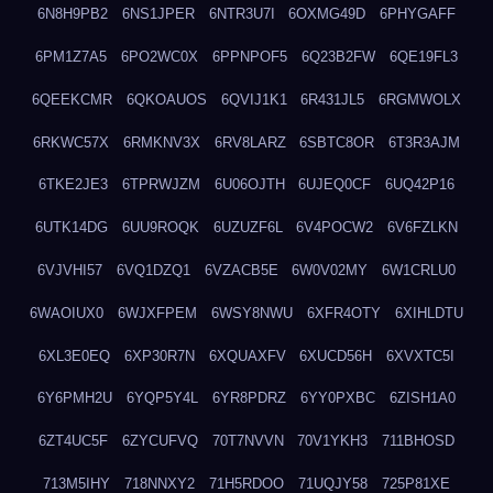
6N8H9PB2
6NS1JPER
6NTR3U7I
6OXMG49D
6PHYGAFF
6PM1Z7A5
6PO2WC0X
6PPNPOF5
6Q23B2FW
6QE19FL3
6QEEKCMR
6QKOAUOS
6QVIJ1K1
6R431JL5
6RGMWOLX
6RKWC57X
6RMKNV3X
6RV8LARZ
6SBTC8OR
6T3R3AJM
6TKE2JE3
6TPRWJZM
6U06OJTH
6UJEQ0CF
6UQ42P16
6UTK14DG
6UU9ROQK
6UZUZF6L
6V4POCW2
6V6FZLKN
6VJVHI57
6VQ1DZQ1
6VZACB5E
6W0V02MY
6W1CRLU0
6WAOIUX0
6WJXFPEM
6WSY8NWU
6XFR4OTY
6XIHLDTU
6XL3E0EQ
6XP30R7N
6XQUAXFV
6XUCD56H
6XVXTC5I
6Y6PMH2U
6YQP5Y4L
6YR8PDRZ
6YY0PXBC
6ZISH1A0
6ZT4UC5F
6ZYCUFVQ
70T7NVVN
70V1YKH3
711BHOSD
713M5IHY
718NNXY2
71H5RDOO
71UQJY58
725P81XE