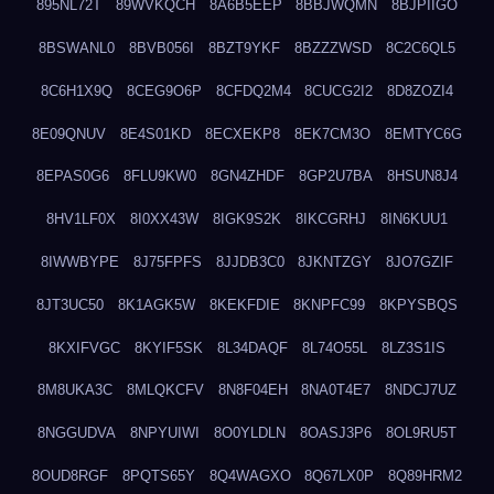
895NL72T
89WVKQCH
8A6B5EEP
8BBJWQMN
8BJPIIGO
8BSWANL0
8BVB056I
8BZT9YKF
8BZZZWSD
8C2C6QL5
8C6H1X9Q
8CEG9O6P
8CFDQ2M4
8CUCG2I2
8D8ZOZI4
8E09QNUV
8E4S01KD
8ECXEKP8
8EK7CM3O
8EMTYC6G
8EPAS0G6
8FLU9KW0
8GN4ZHDF
8GP2U7BA
8HSUN8J4
8HV1LF0X
8I0XX43W
8IGK9S2K
8IKCGRHJ
8IN6KUU1
8IWWBYPE
8J75FPFS
8JJDB3C0
8JKNTZGY
8JO7GZIF
8JT3UC50
8K1AGK5W
8KEKFDIE
8KNPFC99
8KPYSBQS
8KXIFVGC
8KYIF5SK
8L34DAQF
8L74O55L
8LZ3S1IS
8M8UKA3C
8MLQKCFV
8N8F04EH
8NA0T4E7
8NDCJ7UZ
8NGGUDVA
8NPYUIWI
8O0YLDLN
8OASJ3P6
8OL9RU5T
8OUD8RGF
8PQTS65Y
8Q4WAGXO
8Q67LX0P
8Q89HRM2