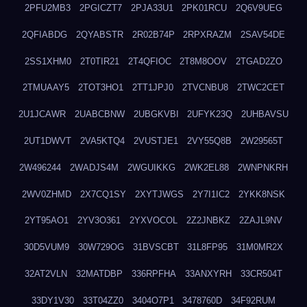
2PFU2MB3
2PGICZT7
2PJA33U1
2PK01RCU
2Q6V9UEG
2QFIABDG
2QYABSTR
2R02B74P
2RPXRAZM
2SAV54DE
2SS1XHM0
2T0TIR21
2T4QFIOC
2T8M8OOV
2TGAD2ZO
2TMUAAY5
2TOT3HO1
2TT1JPJ0
2TVCNBU8
2TWC2CET
2U1JCAWR
2UABCBNW
2UBGKVBI
2UFYK23Q
2UHBAVSU
2UT1DWVT
2VA5KTQ4
2VUSTJE1
2VY55Q8B
2W29565T
2W496244
2WADJS4M
2WGUIKKG
2WK2EL88
2WNPNKRH
2WV0ZHMD
2X7CQ1SY
2XYTJWGS
2Y7I1IC2
2YKK8NSK
2YT95AO1
2YV3O361
2YXVOCOL
2Z2JNBKZ
2ZAJL9NV
30D5VUM9
30W729OG
31BVSCBT
31L8FP95
31M0MR2X
32AT2VLN
32MATDBP
336RPFHA
33ANXYRH
33CR504T
33DY1V30
33T04ZZ0
3404O7P1
3478760D
34F92RUM