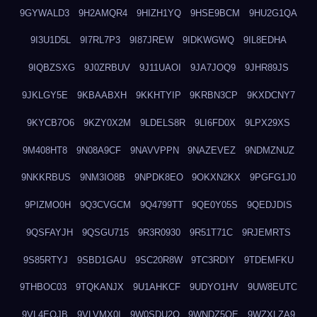
9GYWALD3
9H2AMQR4
9HIZH1YQ
9HSE9BCM
9HU2G1QA
9I3U1D5L
9I7RL7P3
9I87JREW
9IDKWGWQ
9IL8EDHA
9IQBZSXG
9J0ZRBUV
9J11UAOI
9JA7JOQ9
9JHR89JS
9JKLGY5E
9KBAABXH
9KKHTYIP
9KRBN3CP
9KXDCNY7
9KYCB7O6
9KZY0X2M
9LDELS8R
9LI6FD0X
9LPX29XS
9M408HT8
9N08A9CF
9NAVVPPN
9NAZEVEZ
9NDMZNUZ
9NKKRBUS
9NM3IO8B
9NPDK8EO
9OKXN2KX
9PGFG1J0
9PIZMO0H
9Q3CVGCM
9Q4799TT
9QE0Y05S
9QEDJDIS
9QSFAYJH
9QSGU715
9R3R0930
9R51T71C
9RJEMRTS
9S85RTYJ
9SBD1GAU
9SC20R8W
9TC3RDIY
9TDEMFKU
9THBOC03
9TQKANJX
9U1AHKCF
9UDYO1HV
9UW8EUTC
9VL4EOJB
9VLVMX0I
9W0SDU2O
9WNDZ5OE
9WZXLZA9