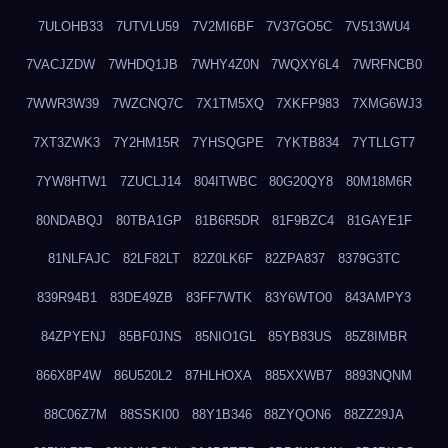
7ULOHB33
7UTVLU59
7V2MI6BF
7V37GO5C
7V513WU4
7VACJZDW
7WHDQ1JB
7WHY4Z0N
7WQXY6L4
7WRFNCB0
7WWR3W39
7WZCNQ7C
7X1TM5XQ
7XKFP983
7XMG6WJ3
7XT3ZWK3
7Y2HM15R
7YHSQGPE
7YKTB834
7YTLLGT7
7YW8HTW1
7ZUCLJ14
804ITWBC
80G20QY8
80M18M6R
80NDABQJ
80TBA1GP
81B6R5DR
81F9BZC4
81GAYE1F
81NLFAJC
82LF82LT
82Z0LK6F
82ZPA837
8379G3TC
839R94B1
83DE49ZB
83FF7WTK
83Y6WTO0
843AMPY3
84ZPYENJ
85BF0JNS
85NIO1GL
85YB83US
85Z8IMBR
866X8P4W
86U520L2
87HLHOXA
885XXWB7
8893NQNM
88C06Z7M
88SSKI00
88Y1B346
88ZYQON6
88ZZ29JA