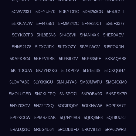
5CWV233T
5DFYUFZ0
5DKYT31C
5DM253CG
5E4JC1TI
5EXK7A7W
5F447S51
5FMM242C
5FNR39CT
5GEF3377
5GYKO7P3
5H18E5N3
5H4C8VII
5HANI4XK
5HER0XEV
5HNS21Z8
5IFXGJFK
5IITXOZY
5IVSLWGV
5J5FOXDN
5KAFKBC4
5KEFVRBK
5KFBILGV
5KP635PE
5KSAQAB8
5KT1DCUW
5KZYHXKG
5L1KPI2V
5L515L3S
5LCKQGH7
5LOVPA8C
5LY0K9GU
5M4U4YA3
5M8JMWFU
5MC4C6M0
5MOLUGED
5NCKLFPQ
5NI5PO7L
5NROBV9R
5NSPSK7R
5NYZ03GV
5NZ2F7XQ
5OGIRQDY
5OIXNVW6
5OPF8A7F
5PI2KCCW
5PMRZDAK
5Q7NY9BS
5QDQI5F8
5QL8UU2J
5RALQ21C
5RBG4E64
5RCDBBFD
5ROV8T2I
5RP6DWR8