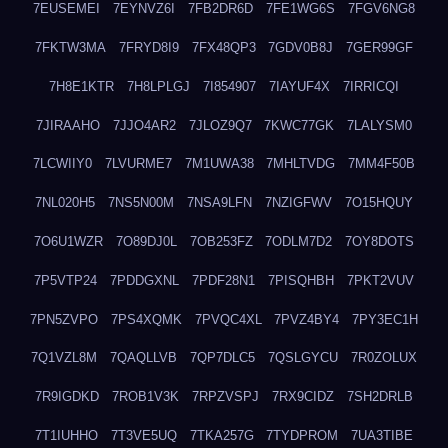
7EUSEMEI
7EYNVZ6I
7FB2DR6D
7FE1WG6S
7FGV6NG8
7FKTW3MA
7FRYD8I9
7FX48QP3
7GDV0B8J
7GER99GF
7H8E1KTR
7H8LPLGJ
7I854907
7IAYUF4X
7IRRICQI
7JIRAAHO
7JJO4AR2
7JLOZ9Q7
7KWC77GK
7LALYSM0
7LCWIIY0
7LVURME7
7M1UWA38
7MHLTVDG
7MM4F50B
7NL020H5
7NS5N00M
7NSA9LFN
7NZIGFWV
7O15HQUY
7O6U1WZR
7O89DJ0L
7OB253FZ
7ODLM7D2
7OY8DOTS
7P5VTP24
7PDDGXNL
7PDF28N1
7PISQHBH
7PKT2VUV
7PN5ZVPO
7PS4XQMK
7PVQC4XL
7PVZ4BY4
7PY3EC1H
7Q1VZL8M
7QAQLLVB
7QP7DLC5
7QSLGYCU
7R0ZOLUX
7R9IGDKD
7ROB1V3K
7RPZVSPJ
7RX9CIDZ
7SH2DRLB
7T1IUHHO
7T3VE5UQ
7TKA257G
7TYDPROM
7UA3TIBE