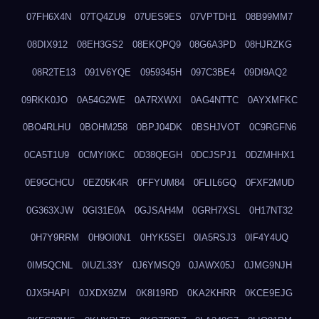
07FH6X4N
07TQ4ZU9
07UES9ES
07VPTDH1
08B99MM7
08DIX912
08EH3GS2
08EKQPQ9
08G6A3PD
08HJRZKG
08R2TE13
091V6YQE
0959345H
097C3BE4
09DI9AQ2
09RKK0JO
0A54G2WE
0A7RXWXI
0AG4NTTC
0AYXMFKC
0BO4RLHU
0BOHM258
0BPJ04DK
0BSHJVOT
0C9RGFN6
0CA5T1U9
0CMYI0KC
0D38QEGH
0DCJSPJ1
0DZMHHX1
0E9GCHCU
0EZ05K4R
0FFYUM84
0FLIL6GQ
0FXF2MUD
0G363XJW
0GI31E0A
0GJSAH4M
0GRH7XSL
0H17NT32
0H7Y9RRM
0H9OI0N1
0HYK5SEI
0IA5RSJ3
0IF4Y4UQ
0IM5QCNL
0IUZL33Y
0J6YMSQ9
0JAWX05J
0JMG9NJH
0JX5HAPI
0JXDX9ZM
0K8I19RD
0KA2KHRR
0KCE9EJG