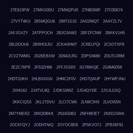
27E8J3FW
27MKG0DU
27MNQPU0
27NBD68F
27O3D674
27VYT4KU
28SMQGU6
299T1G15
2A01R6QT
2AAYZL7V
2AFJGVZY
2ATPPOCH
2B2G3AW2
2BFZFCNW
2BKKV1H5
2BLDOOU6
2BRHOLRJ
2CKA0HWT
2CRELPQI
2CSOTXFR
2CVZ7WMG
2D26EBXW
2D942LRG
2DPSN680
2DU7LORM
2EZC76PR
2F53ZH8K
2FFJSSR3
2G789XQE
2G8M6D58
2HDT2UKH
2HLBXGGN
2HMC2F0V
2HO7QAUP
2HYWPJNU
2IIHI162
2J4TVL9Q
2JDKS9WZ
2JG4QYDE
2JSJLGSQ
2KKCIQS5
2KL1TDVU
2LCI7CW6
2LN9C5H3
2LVOI55N
2M7YMERZ
2MIQDBKK
2N165DB2
2NFH8OET
2NXDJSMA
2OC6YQYJ
2ODHTNIQ
2OYOC8EB
2P5KVO7J
2PB26F91