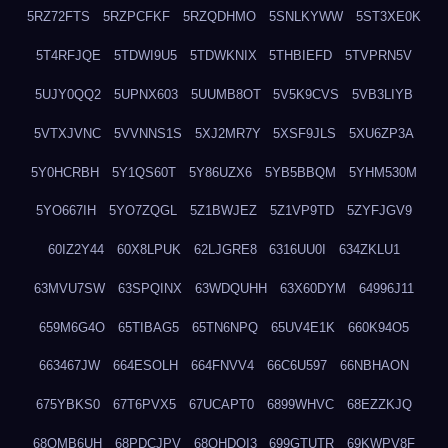
5RZ72FTS
5RZPCFKF
5RZQDHMO
5SNLKYWW
5ST3XE0K
5T4RFJQE
5TDWI9U5
5TDWKNIX
5THBIEFD
5TVPRN5V
5UJY0QQ2
5UPNX603
5UUMB8OT
5V5K9CVS
5VB3LIYB
5VTXJVNC
5VVNNS1S
5XJ2MR7Y
5XSF9JLS
5XU6ZP3A
5Y0HCRBH
5Y1QS60T
5Y86UZX6
5YB5BBQM
5YHM530M
5YO667IH
5YO7ZQGL
5Z1BWJEZ
5Z1VP9TD
5ZYFJGV9
60IZ2Y44
60X8LPUK
62LJGRE8
6316UU0I
634ZKLU1
63MVU7SW
63SPQINX
63WDQUHH
63X60DYM
64996J11
659M6G4O
65TIBAG5
65TN6NPQ
65UV4E1K
660K94O5
663467JW
664ESOLH
664FNVV4
66C6U597
66NBHAON
675YBKS0
67T6PVX5
67UCAPT0
6899WHVC
68EZZKJQ
68OMB6UH
68PDCJPV
68QHDOI3
699GTUTR
69KWPV8F