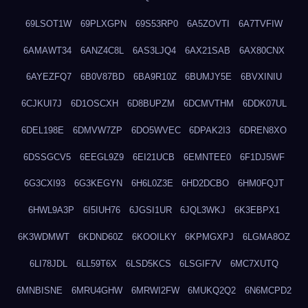
69LSOT1W
69PLXGPN
69S53RP0
6A5ZOVTI
6A7TVFIW
6AMAWT34
6ANZ4C8L
6AS3LJQ4
6AX21SAB
6AX80CNX
6AYEZFQ7
6B0V87BD
6BA9R10Z
6BUMJY5E
6BVXINIU
6CJKUI7J
6D1OSCXH
6D8BUPZM
6DCMVTHM
6DDK07UL
6DEL198E
6DMVW7ZP
6DO5WVEC
6DPAK2I3
6DREN8XO
6DSSGCV5
6EEGL9Z9
6EI21UCB
6EMNTEE0
6F1DJ5WF
6G3CXI93
6G3KEGYN
6H6L0Z3E
6HD2DCBO
6HM0FQJT
6HWL9A3P
6I5IUH76
6JGSI1UR
6JQL3WKJ
6K3EBPX1
6K3WDMWT
6KDND60Z
6KOOILKY
6KPMGXPJ
6LGMA8OZ
6LI78JDL
6LL59T6X
6LSD5KCS
6LSGIF7V
6MC7XUTQ
6MNBISNE
6MRU4GHW
6MRWI2FW
6MUKQ2Q2
6N6MCPD2