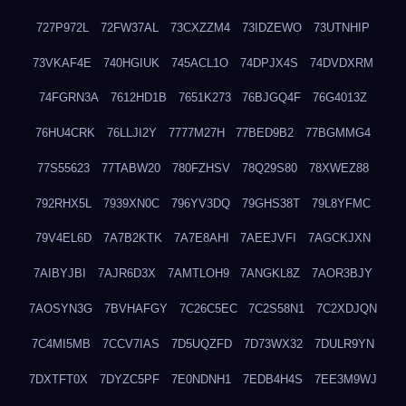
727P972L
72FW37AL
73CXZZM4
73IDZEWO
73UTNHIP
73VKAF4E
740HGIUK
745ACL1O
74DPJX4S
74DVDXRM
74FGRN3A
7612HD1B
7651K273
76BJGQ4F
76G4013Z
76HU4CRK
76LLJI2Y
7777M27H
77BED9B2
77BGMMG4
77S55623
77TABW20
780FZHSV
78Q29S80
78XWEZ88
792RHX5L
7939XN0C
796YV3DQ
79GHS38T
79L8YFMC
79V4EL6D
7A7B2KTK
7A7E8AHI
7AEEJVFI
7AGCKJXN
7AIBYJBI
7AJR6D3X
7AMTLOH9
7ANGKL8Z
7AOR3BJY
7AOSYN3G
7BVHAFGY
7C26C5EC
7C2S58N1
7C2XDJQN
7C4MI5MB
7CCV7IAS
7D5UQZFD
7D73WX32
7DULR9YN
7DXTFT0X
7DYZC5PF
7E0NDNH1
7EDB4H4S
7EE3M9WJ