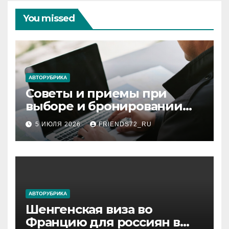
You missed
АВТОРУБРИКА
Советы и приемы при
выборе и бронировании
авиабилетов
5 ИЮЛЯ 2026
FRIENDS72_RU
АВТОРУБРИКА
Шенгенская виза во
Францию для россиян в