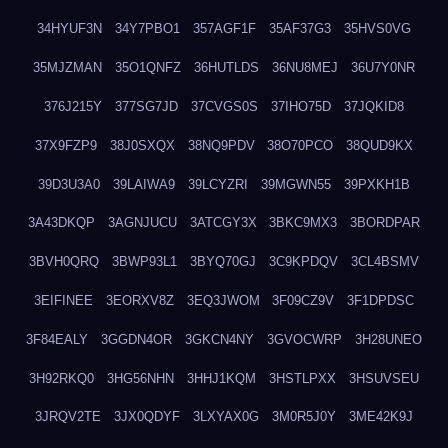
34HYUF3N
34Y7PBO1
357AGF1F
35AF37G3
35HVS0VG
35MJZMAN
35O1QNFZ
36HUTLDS
36NU8MEJ
36U7Y0NR
376J215Y
377SG7JD
37CVGS0S
37IHO75D
37JQKID8
37X9FZP9
38J0SXQX
38NQ9PDV
38O70PCO
38QUD9KX
39D3U3A0
39LAIWA9
39LCYZRI
39MGWN55
39PXKH1B
3A43DKQP
3AGNJUCU
3ATCGY3X
3BKC9MX3
3BORDPAR
3BVH0QRQ
3BWP93L1
3BYQ70GJ
3C9KPDQV
3CL4BSMV
3EIFINEE
3EORXV8Z
3EQ3JWOM
3F09CZ9V
3F1DPDSC
3F84EALY
3GGDN4OR
3GKCN4NY
3GVOCWRP
3H28UNEO
3H92RKQ0
3HG56NHN
3HHJ1KQM
3HSTLPXX
3HSUVSEU
3JRQV2TE
3JX0QDYF
3LXYAX0G
3M0R5J0Y
3ME42K9J