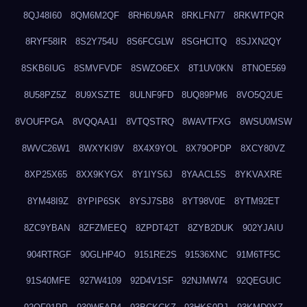
8QJ48I60
8QM6M2QF
8RH6U9AR
8RKLFN77
8RKWTPQR
8RYF58IR
8S2Y754U
8S6FCGLW
8SGHCITQ
8SJXN2QY
8SKB6IUG
8SMVFVDF
8SWZO6EX
8T1UV0KN
8TNOE569
8U58PZ5Z
8U9XSZTE
8ULNF9FD
8UQ89PM6
8VO5Q2UE
8VOUFPGA
8VQQAA1I
8VTQSTRQ
8WAVTFXG
8WSU0MSW
8WVC26W1
8WXYKI9V
8X4X9YOL
8X79OPDP
8XCY80VZ
8XP25X65
8XX9KYGX
8Y1IYS6J
8YAACL5S
8YKVAXRE
8YM48I9Z
8YPIP6SK
8YSJ7SB8
8YT98V0E
8YTM92ET
8ZC9YBAN
8ZFZMEEQ
8ZPDT42T
8ZYB2DUK
902YJAIU
904RTRGF
90GLHP4O
9151RE2S
91536XNC
91M6TF5C
91S40MFE
927W4109
92D4V1SF
92NJMW74
92QEGUIC