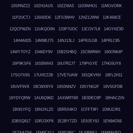
10SRNZZ2
10ZH1AUS
10ZZI8A5
1103WHO1
11MGVORK
11P2UCTJ
126I93O6
12FS3WHV
12HZ1JWW
12K469CE
12QCPWZN
12UKQO0N
133P7UOC
13COV7L8
14GYHZ3D
14H4A825
14M9BJ75
14NJ13LJ
14PRJLGB
14PRLC85
14WY7OYZ
1546DY9V
15B2SHBQ
15C9WR6H
160ON64P
16P9KSF6
16SBWI43
16U7RZJT
179PIGYE
17HG5UY8
17SO7X9S
17UXEZ2B
17VE7UAW
181QKVNV
18FL2H11
18UVF9V8
19CWX8Y9
19S0NNZV
19SYNG2F
19V5GFDB
19YDYQRW
1AU5Q96D
1AXWRT6R
1B3DEC8P
1BHACZIN
1BI91YFQ
1BNJXLZ0
1BR5X4KO
1CFFT9FI
1D9U2JR1
1DBSQ817
1DRJ3XP8
1E2BYTZD
1E8JEY8J
1EN94O56
1EZXAZS6
1FH0C41J
1FIP186C
1FJ0BB6J
1FM8AVFQ