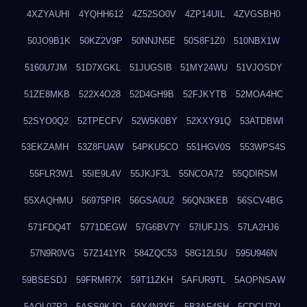
4XZYAUHI
4YQHH612
4Z52SO0V
4ZP14UIL
4ZVGSBH0
50JO9B1K
50KZ2V9P
50NNJN5E
50S8F1Z0
510NBX1W
5160U7JM
51D7XGKL
51JUGSIB
51MY24WU
51VJOSDY
51ZE8MKB
522X4O28
52D4GH9B
52FJKYTB
52MOA4HC
52SYO0Q2
52TPECFV
52W5K0BY
52XXY91Q
53ATDBWI
53EKZAMH
53Z8FUAW
54PKU5CO
551HGV0S
553WPS4S
55FLR3W1
55IE9L4V
55JKJF3L
55NCOA72
55QDIRSM
55XAQHMU
56975PIR
56GSA0U2
56QN3KEB
56SCV4BG
571FDQ4T
5771DEGW
57G6BV7Y
57IUFJJS
57LA2HJ6
57N9R0VG
57Z141YR
584ZQC53
58G12L5U
595U946N
59BSESDJ
59FRMR7X
59T11ZKH
5AFUR9TL
5AOPNSAW
5AQL07P2
5ASS9KJO
5AY4N3YE
5B3AF4SH
5CDCU7YL