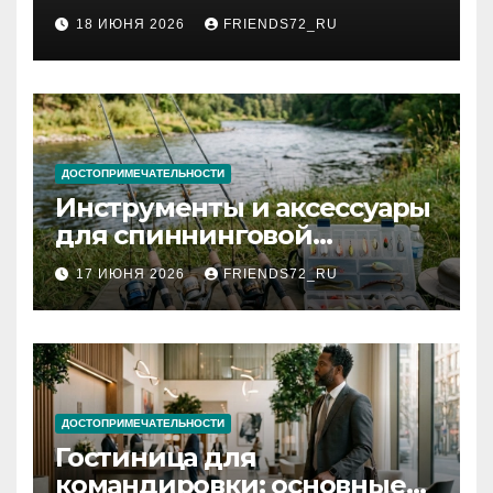
2026 году: сроки от 3 дней
18 ИЮНЯ 2026
FRIENDS72_RU
и список необходимых
документов
ДОСТОПРИМЕЧАТЕЛЬНОСТИ
Инструменты и аксессуары
для спиннинговой
рыбалки: назначение и
17 ИЮНЯ 2026
FRIENDS72_RU
типы
ДОСТОПРИМЕЧАТЕЛЬНОСТИ
Гостиница для
командировки: основные