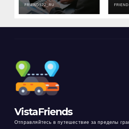
FRIENDS72_RU
дне
FRIEND
нео
док
VistaFriends
Отправляйтесь в путешествие за пределы гра