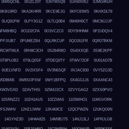
0IM5QCNL
0IUZL33Y
0J6YMSQ9
0JAWX05J
0JMG9NJH
0K8I19RD
0KA2KHRR
0KCE9EJG
0KFC83WS
0KHXDLT8
0LIQ91PM
0LPY3G1Z
0LTLQ0B4
0M40H0CT
0MCMJJJP
NFM8HBQ
0O1D2CFA
0O3VCZC0
0OY5HHNM
0P2UDQV4
0PPJIUB7
0PUMEZB4
0QLRKCUP
0QO261FR
0QR27BKM
0RCWTWLK
0RH9C3CH
0S284R8O
0S4IXXQE
0S9E2KPP
0T8PUJB2
0T9LQ0SF
0TDEQ0TY
0TWV72OF
0U01AD7B
0UELVNFD
0V2IXSF4
0V3N6SQF
0VJAC930
0VY5ZG3D
W5D86N5
0W8SOPXW
0WY1BFPQ
0X4GG1J6
0XAANC43
XW3VGXD
0ZAVTHSI
0ZM4J2CX
0ZVYGAG2
0ZXS0PVO
10SRNZZ2
10ZH1AUS
10ZZI8A5
1103WHO1
11MGVORK
2FS3WHV
12HZ1JWW
12K469CE
12QCPWZN
12UKQO0N
14GYHZ3D
14H4A825
14M9BJ75
14NJ13LJ
14PRJLGB
1546DY9V
15B2SHBQ
15C9WR6H
160ON64P
16P9KSF6