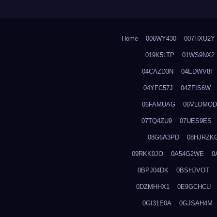
Home
006WY430
007HXU2Y
019K5LTP
01WS9NX2
04CAZD3N
04EDWV8I
04YFC57J
04ZFIS6W
06FAMUAG
06VLOMOD
07TQ4ZU9
07UES9ES
08G6A3PD
08HJRZK
09RKK0JO
0A54G2WE
0
0BPJ04DK
0BSHJVOT
0DZMHHX1
0E9GCHCU
0GI31E0A
0GJSAH4M