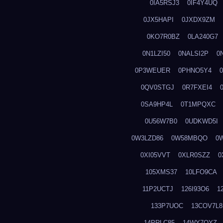
0IA5RSJ3
0IF4Y4UQ
0JX5HAPI
0JXDX9ZM
0KO7R0BZ
0LA240G7
0N1LZI50
0NALSI2P
0
0P3WEUER
0PHNO5Y4
0QV0STGJ
0R7FXEI4
0SA9HP4L
0T1MPQXC
0U56W7B0
0UDKWD5I
0W3LZD86
0W58MBQO
0
0XI05VVT
0XLR0SZZ
0
105XMS37
10LFO9CA
11P2UCTJ
126I93O6
1
133P7UOC
13COV7L8
14PRLC85
14WY7OYZ