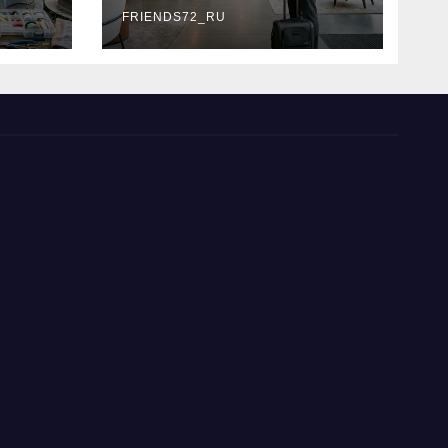
типы
FRIENDS72_RU