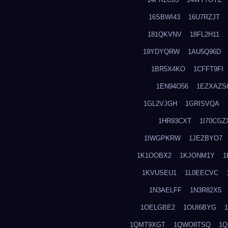
16SBWI43
16U7RZJT
181QKVNV
18FL2H11
19YDYQRW
1AU5Q96D
1BR5X4KO
1CFFT9FI
1EN94O56
1EZXAZS
1GL2VJGH
1GRISVQA
1HR93CXT
1I70CGZ
1IWGPKRW
1JEZBYO7
1K1OOBX2
1KJONM1Y
1
1KVUSEU1
1L0EECVC
1N3AELFF
1N3R82X5
1OELGBE2
1OUI6BYG
1QMT9XGT
1QWO8TSQ
1Q