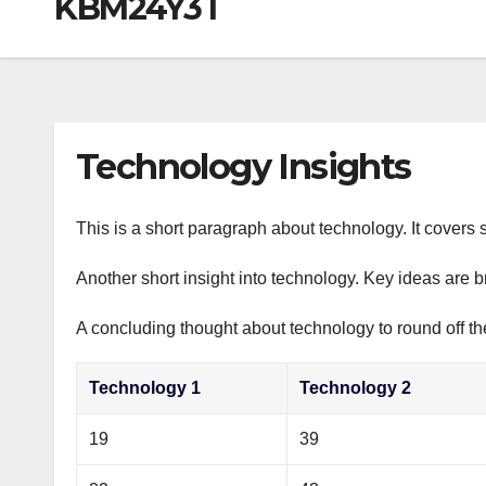
KBM24Y3T
р
a
i
A
а
m
k
p
в
i
p
и
т
Technology Insights
ь
This is a short paragraph about technology. It covers 
Another short insight into technology. Key ideas are b
A concluding thought about technology to round off th
Technology 1
Technology 2
19
39