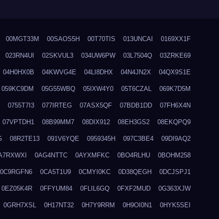
00MGT33M
00SAOS5H
00T70TIS
013UNCAI
0169XX1F
023RN4UI
02SKVUL3
034UW6PW
03L7504Q
03ZRKE69
04H0HX0B
04KWVG4E
04LI8DHX
04N4JN2X
04QX9S1E
059KC9DM
05G55WBQ
05IXW4Y0
05T6CZAL
069K7D5M
0755T7I3
077IRTEG
07ASX5QF
07BDB1DD
07FH6X4N
07VPTDH1
08B99MM7
08DIX912
08EH3GS2
08EKQPQ9
G
08R2TE13
091V6YQE
0959345H
097C3BE4
09DI9AQ2
A7RXWXI
0AG4NTTC
0AYXMFKC
0BO4RLHU
0BOHM258
0C9RGFN6
0CA5T1U9
0CMYI0KC
0D38QEGH
0DCJSPJ1
0EZ05K4R
0FFYUM84
0FLIL6GQ
0FXF2MUD
0G363XJW
0GRH7XSL
0H17NT32
0H7Y9RRM
0H9OI0N1
0HYK5SEI