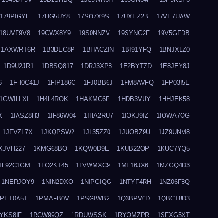
179PIGYE
17HG5UY8
17SO7X9S
17UXEZ2B
17VE7UAW
18UVF9V8
19CWX8Y9
19S0NNZV
19SYNG2F
19V5GFDB
1AXWRT6R
1B3DEC8P
1BHACZIN
1BI91YFQ
1BNJXLZ0
1D9U2JR1
1DBSQ817
1DRJ3XP8
1E2BYTZD
1E8JEY8J
6
1FH0C41J
1FIP186C
1FJ0BB6J
1FM8AVFQ
1FP03I5E
1GWILLXI
1H4L4ROK
1HAKMC6P
1HDB3VUY
1HHJEK58
X
1IASZ8H3
1IF86W04
1IHA2RU7
1IOKJ9IZ
1IOWA7OG
1JFVZL7X
1JKQPSW2
1JL35ZZ0
1JUOBZ9U
1JZ9UNM8
KJVH227
1KMG68BO
1KQW0D9E
1KUB22OP
1KUC7YQ5
1L92C1GM
1LO2KT45
1LVWMXC9
1MF16JX6
1MZGQ4D3
1NERJOY9
1NIN2DXO
1NIPGIQG
1NTYF4RH
1NZ06F8Q
1PET0A5T
1PMAFB0V
1PSGIWB2
1Q3BPV0D
1QBCT8D3
YKS8IF
1RCW99QZ
1RDUWSSK
1RYOMZPR
1SFXG5XT