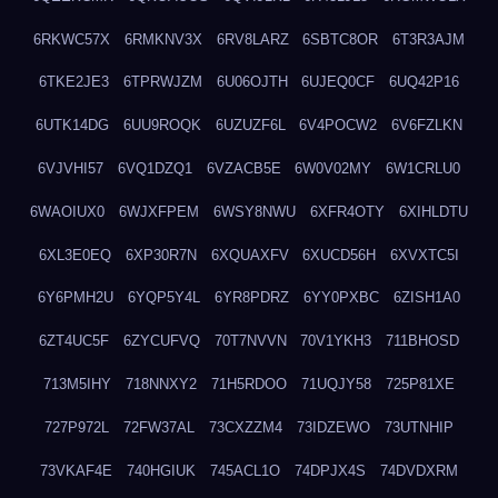
6RKWC57X
6RMKNV3X
6RV8LARZ
6SBTC8OR
6T3R3AJM
6TKE2JE3
6TPRWJZM
6U06OJTH
6UJEQ0CF
6UQ42P16
6UTK14DG
6UU9ROQK
6UZUZF6L
6V4POCW2
6V6FZLKN
6VJVHI57
6VQ1DZQ1
6VZACB5E
6W0V02MY
6W1CRLU0
6WAOIUX0
6WJXFPEM
6WSY8NWU
6XFR4OTY
6XIHLDTU
6XL3E0EQ
6XP30R7N
6XQUAXFV
6XUCD56H
6XVXTC5I
6Y6PMH2U
6YQP5Y4L
6YR8PDRZ
6YY0PXBC
6ZISH1A0
6ZT4UC5F
6ZYCUFVQ
70T7NVVN
70V1YKH3
711BHOSD
713M5IHY
718NNXY2
71H5RDOO
71UQJY58
725P81XE
727P972L
72FW37AL
73CXZZM4
73IDZEWO
73UTNHIP
73VKAF4E
740HGIUK
745ACL1O
74DPJX4S
74DVDXRM