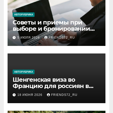
АВТОРУБРИКА
Советы и приемы при
выборе и бронировании
авиабилетов
5 ИЮЛЯ 2026
FRIENDS72_RU
АВТОРУБРИКА
Шенгенская виза во
Францию для россиян в
2026 году: сроки от 3 дней
18 ИЮНЯ 2026
FRIENDS72_RU
и список необходимых
документов