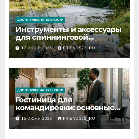
ДОСТОПРИМЕЧАТЕЛЬНОСТИ
Инструменты и аксессуары
для спиннинговой
рыбалки: назначение и
17 ИЮНЯ 2026
FRIENDS72_RU
типы
ДОСТОПРИМЕЧАТЕЛЬНОСТИ
Гостиница для
командировки: основные
критерии выбора
15 ИЮНЯ 2026
FRIENDS72_RU