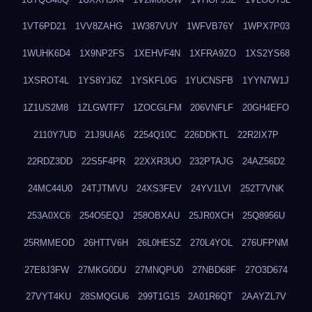
1VT6PD21
1VV8ZAHG
1W387VUY
1WFVB76Y
1WPX7P03
1WUHK6D4
1X9NP2FS
1XEHVF4N
1XFRA9ZO
1XS2YS68
1XSROT4L
1YS8YJ6Z
1YSKFL0G
1YUCNSFB
1YYN7W1J
1Z1US2M8
1ZLGWTF7
1ZOCGLFM
206VNFLF
20GH4EFO
2110Y7UD
21J9UIA6
2254Q10C
226DDKTL
22R2IX7P
22RDZ3DD
22S5F4PR
22XXR3UO
232PTAJG
24AZ56D2
24MC44U0
24TJTMVU
24XS3FEV
24YV1LVI
252T7VNK
253A0XC6
254O5EQJ
258OBXAU
25JR0XCH
25Q8956U
25RMMEOD
26HTTV6H
26L0HESZ
270L4YOL
276UFPNM
27E8J3FW
27MKG0DU
27MNQPU0
27NBD68F
27O3D674
27VYT4KU
28SMQGU6
299T1G15
2A01R6QT
2AAYZL7V