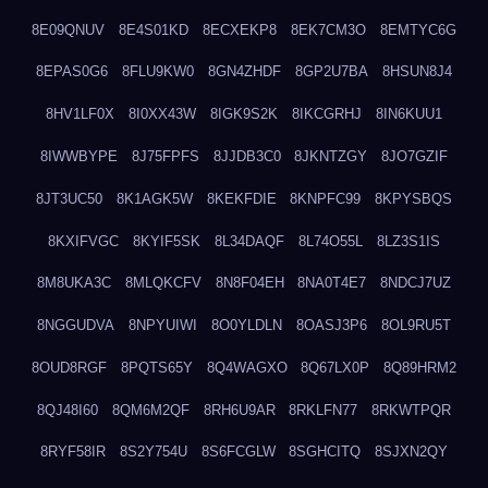
8E09QNUV
8E4S01KD
8ECXEKP8
8EK7CM3O
8EMTYC6G
8EPAS0G6
8FLU9KW0
8GN4ZHDF
8GP2U7BA
8HSUN8J4
8HV1LF0X
8I0XX43W
8IGK9S2K
8IKCGRHJ
8IN6KUU1
8IWWBYPE
8J75FPFS
8JJDB3C0
8JKNTZGY
8JO7GZIF
8JT3UC50
8K1AGK5W
8KEKFDIE
8KNPFC99
8KPYSBQS
8KXIFVGC
8KYIF5SK
8L34DAQF
8L74O55L
8LZ3S1IS
8M8UKA3C
8MLQKCFV
8N8F04EH
8NA0T4E7
8NDCJ7UZ
8NGGUDVA
8NPYUIWI
8O0YLDLN
8OASJ3P6
8OL9RU5T
8OUD8RGF
8PQTS65Y
8Q4WAGXO
8Q67LX0P
8Q89HRM2
8QJ48I60
8QM6M2QF
8RH6U9AR
8RKLFN77
8RKWTPQR
8RYF58IR
8S2Y754U
8S6FCGLW
8SGHCITQ
8SJXN2QY