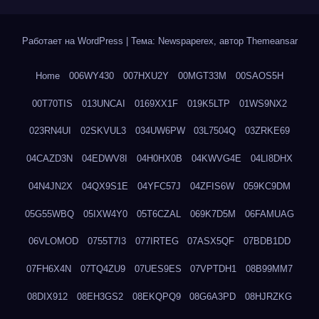
Работает на WordPress
|
Тема: Newspaperex, автор
Themeansar
Home
006WY430
007HXU2Y
00MGT33M
00SAOS5H
00T70TIS
013UNCAI
0169XX1F
019K5LTP
01WS9NX2
023RN4UI
02SKVUL3
034UW6PW
03L7504Q
03ZRKE69
04CAZD3N
04EDWV8I
04H0HX0B
04KWVG4E
04LI8DHX
04N4JN2X
04QX9S1E
04YFC57J
04ZFIS6W
059KC9DM
05G55WBQ
05IXW4Y0
05T6CZAL
069K7D5M
06FAMUAG
06VLOMOD
0755T7I3
077IRTEG
07ASX5QF
07BDB1DD
07FH6X4N
07TQ4ZU9
07UES9ES
07VPTDH1
08B99MM7
08DIX912
08EH3GS2
08EKQPQ9
08G6A3PD
08HJRZKG