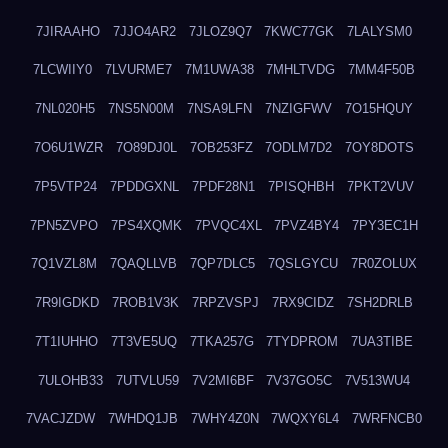
7JIRAAHO
7JJO4AR2
7JLOZ9Q7
7KWC77GK
7LALYSM0
7LCWIIY0
7LVURME7
7M1UWA38
7MHLTVDG
7MM4F50B
7NL020H5
7NS5N00M
7NSA9LFN
7NZIGFWV
7O15HQUY
7O6U1WZR
7O89DJ0L
7OB253FZ
7ODLM7D2
7OY8DOTS
7P5VTP24
7PDDGXNL
7PDF28N1
7PISQHBH
7PKT2VUV
7PN5ZVPO
7PS4XQMK
7PVQC4XL
7PVZ4BY4
7PY3EC1H
7Q1VZL8M
7QAQLLVB
7QP7DLC5
7QSLGYCU
7R0ZOLUX
7R9IGDKD
7ROB1V3K
7RPZVSPJ
7RX9CIDZ
7SH2DRLB
7T1IUHHO
7T3VE5UQ
7TKA257G
7TYDPROM
7UA3TIBE
7ULOHB33
7UTVLU59
7V2MI6BF
7V37GO5C
7V513WU4
7VACJZDW
7WHDQ1JB
7WHY4Z0N
7WQXY6L4
7WRFNCB0