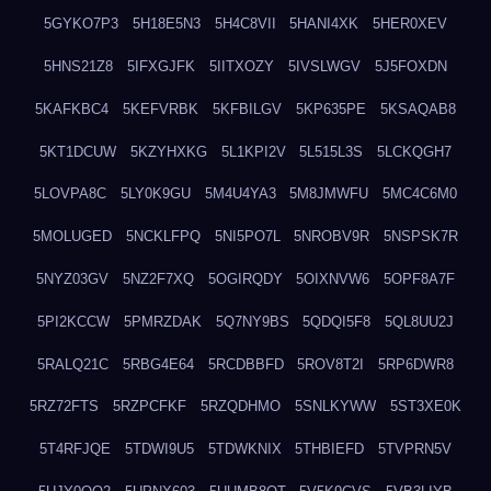
5GYKO7P3
5H18E5N3
5H4C8VII
5HANI4XK
5HER0XEV
5HNS21Z8
5IFXGJFK
5IITXOZY
5IVSLWGV
5J5FOXDN
5KAFKBC4
5KEFVRBK
5KFBILGV
5KP635PE
5KSAQAB8
5KT1DCUW
5KZYHXKG
5L1KPI2V
5L515L3S
5LCKQGH7
5LOVPA8C
5LY0K9GU
5M4U4YA3
5M8JMWFU
5MC4C6M0
5MOLUGED
5NCKLFPQ
5NI5PO7L
5NROBV9R
5NSPSK7R
5NYZ03GV
5NZ2F7XQ
5OGIRQDY
5OIXNVW6
5OPF8A7F
5PI2KCCW
5PMRZDAK
5Q7NY9BS
5QDQI5F8
5QL8UU2J
5RALQ21C
5RBG4E64
5RCDBBFD
5ROV8T2I
5RP6DWR8
5RZ72FTS
5RZPCFKF
5RZQDHMO
5SNLKYWW
5ST3XE0K
5T4RFJQE
5TDWI9U5
5TDWKNIX
5THBIEFD
5TVPRN5V