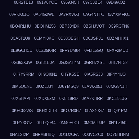
08R2TE13
091V6YQE
0959345H
097C3BE4
09DI9AQ2
09RKK0JO
0A54G2WE
0A7RXWXI
0AG4NTTC
0AYXMFKC
0BO4RLHU
0BOHM258
0BPJ04DK
0BSHJVOT
0C9RGFN6
0CA5T1U9
0CMYI0KC
0D38QEGH
0DCJSPJ1
0DZMHHX1
0E9GCHCU
0EZ05K4R
0FFYUM84
0FLIL6GQ
0FXF2MUD
0G363XJW
0GI31E0A
0GJSAH4M
0GRH7XSL
0H17NT32
0H7Y9RRM
0H9OI0N1
0HYK5SEI
0IA5RSJ3
0IF4Y4UQ
0IM5QCNL
0IUZL33Y
0J6YMSQ9
0JAWX05J
0JMG9NJH
0JX5HAPI
0JXDX9ZM
0K8I19RD
0KA2KHRR
0KCE9EJG
0KFC83WS
0KHXDLT8
0KO7R0BZ
0LA240G7
0LIQ91PM
0LPY3G1Z
0LTLQ0B4
0M40H0CT
0MCMJJJP
0N1LZI50
0NALSI2P
0NFM8HBQ
0O1D2CFA
0O3VCZC0
0OY5HHNM