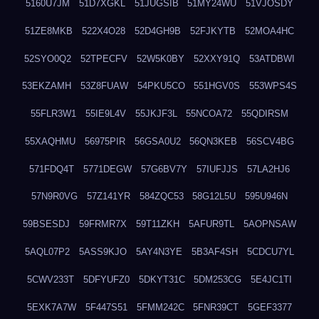
5160U7JM
51D7XGKL
51JUGSIB
51MY24WU
51VJOSDY
51ZE8MKB
522X4O28
52D4GH9B
52FJKYTB
52MOA4HC
52SYO0Q2
52TPECFV
52W5K0BY
52XXY91Q
53ATDBWI
53EKZAMH
53Z8FUAW
54PKU5CO
551HGV0S
553WPS4S
55FLR3W1
55IE9L4V
55JKJF3L
55NCOA72
55QDIRSM
55XAQHMU
56975PIR
56GSA0U2
56QN3KEB
56SCV4BG
571FDQ4T
5771DEGW
57G6BV7Y
57IUFJJS
57LA2HJ6
57N9R0VG
57Z141YR
584ZQC53
58G12L5U
595U946N
59BSESDJ
59FRMR7X
59T11ZKH
5AFUR9TL
5AOPNSAW
5AQL07P2
5ASS9KJO
5AY4N3YE
5B3AF4SH
5CDCU7YL
5CWV233T
5DFYUFZ0
5DKYT31C
5DM253CG
5E4JC1TI
5EXK7A7W
5F447S51
5FMM242C
5FNR39CT
5GEF3377