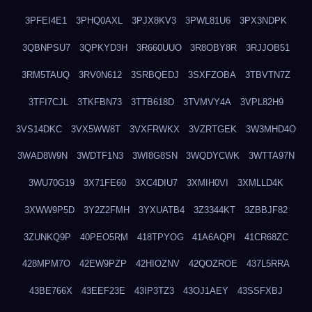
3PFEI4E1
3PHQ0AXL
3PJX8KV3
3PWL81U6
3PX3NDPK
3QBNPSU7
3QPKYD3H
3R660UUO
3R8OBY8R
3RJJOB51
3RM5TAUQ
3RV0N612
3SRBQEDJ
3SXFZOBA
3TBVTN7Z
3TFI7CJL
3TKFBN73
3TTB618D
3TVMVY4A
3VPL82H9
3VS14DKC
3VX5WW8T
3VXFRWKX
3VZRTGEK
3W3MHD4O
3WAD8W9N
3WDTF1N3
3WI8G8SN
3WQDYCWK
3WTTA97N
3WU70G19
3X71FE60
3XC4DIU7
3XMIH0VI
3XMLLD4K
3XWW9P5D
3Y2Z2FMH
3YXUATB4
3Z3344KT
3ZBBJF82
3ZUNKQ9P
40PEO5RM
418TPYOG
41A6AQPI
41CR68ZC
428MPM7O
42EW9PZP
42HIOZNV
42QOZROE
437L5RRA
43BE766X
43EEF23E
43IP3TZ3
43OJ1AEY
43SSFXBJ