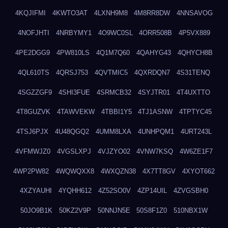
4KQJIFMI
4KWTO3AT
4LXNH9M8
4M8RR8DW
4NNSAVOG
4NOFJHTI
4NRBYMY1
4O9WC0SL
4ORR508B
4P5VX889
4PE2DGG9
4PW810LS
4Q1M7Q60
4QAHYG43
4QHYCH8B
4QL610TS
4QRSJ753
4QVTMIC5
4QXRDQN7
4S31TENQ
4SGZZGF9
4SHI3FUE
4SRMCB32
4SYJTR01
4T4UXTTO
4T8GUZVK
4TAWVEKW
4TBBI1Y5
4TJ1ASNW
4TPTYC45
4TSJ6PJX
4U48QGQ2
4UMM8LXA
4UNHPQM1
4URT243L
4VFMWJZ0
4VGSLXPJ
4VJZYO02
4VNW7KSQ
4W6ZE1F7
4WP2PW82
4WQWQXX8
4WXQZN38
4X7TT8GV
4XYOT662
4XZYAUHI
4YQHH612
4Z52SO0V
4ZP14UIL
4ZVGSBH0
50JO9B1K
50KZ2V9P
50NNJN5E
50S8F1Z0
510NBX1W