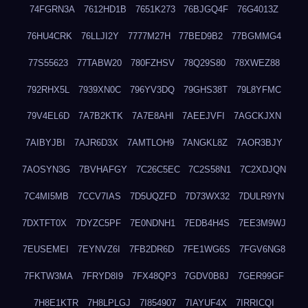
74FGRN3A
7612HD1B
7651K273
76BJGQ4F
76G4013Z
76HU4CRK
76LLJI2Y
7777M27H
77BED9B2
77BGMMG4
77S55623
77TABW20
780FZHSV
78Q29S80
78XWEZ88
792RHX5L
7939XN0C
796YV3DQ
79GHS38T
79L8YFMC
79V4EL6D
7A7B2KTK
7A7E8AHI
7AEEJVFI
7AGCKJXN
7AIBYJBI
7AJR6D3X
7AMTLOH9
7ANGKL8Z
7AOR3BJY
7AOSYN3G
7BVHAFGY
7C26C5EC
7C2S58N1
7C2XDJQN
7C4MI5MB
7CCV7IAS
7D5UQZFD
7D73WX32
7DULR9YN
7DXTFT0X
7DYZC5PF
7E0NDNH1
7EDB4H4S
7EE3M9WJ
7EUSEMEI
7EYNVZ6I
7FB2DR6D
7FE1WG6S
7FGV6NG8
7FKTW3MA
7FRYD8I9
7FX48QP3
7GDV0B8J
7GER99GF
7H8E1KTR
7H8LPLGJ
7I854907
7IAYUF4X
7IRRICQI