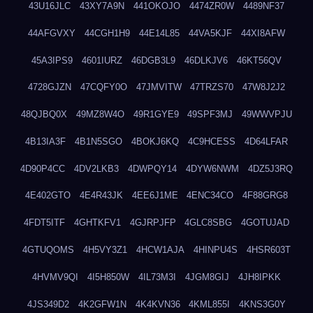
43U16JLC
43XY7A9N
441OKOJO
4474ZR0W
4489NF37
44AFGVXY
44CGH1H9
44E14L85
44VA5KJF
44XI8AFW
45A3IPS9
4601IURZ
46DGB3L9
46DLKJV6
46KT56QV
4728GJZN
47CQFY0O
47JMVITW
47TRZS70
47W8J2J2
48QJBQ0X
49MZ8W4O
49R1GYE9
49SPF3MJ
49WWVPJU
4B13IA3F
4B1N5SGO
4BOKJ6KQ
4C9HCESS
4D64LFAR
4D90P4CC
4DV2LKB3
4DWPQY14
4DYW6NWM
4DZ5J3RQ
4E402GTO
4E4R43JK
4EE6J1ME
4ENC34CO
4F88GRG8
4FDT5ITF
4GHTKFV1
4GJRPJFP
4GLC8SBG
4GOTUJAD
4GTUQOMS
4H5VY3Z1
4HCW1AJA
4HINPU4S
4HSR603T
4HVMV9QI
4I5H850W
4IL73M3I
4JGM8GIJ
4JH8IPKK
4JS349D2
4K2GFW1N
4K4KVN36
4KML855I
4KNS3G0Y