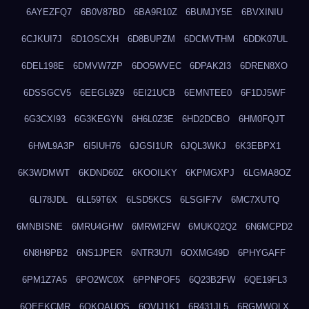
6AYEZFQ7
6B0V87BD
6BA9R10Z
6BUMJY5E
6BVXINIU
6CJKUI7J
6D1OSCXH
6D8BUPZM
6DCMVTHM
6DDK07UL
6DEL198E
6DMVW7ZP
6DO5WVEC
6DPAK2I3
6DREN8XO
6DSSGCV5
6EEGL9Z9
6EI21UCB
6EMNTEE0
6F1DJ5WF
6G3CXI93
6G3KEGYN
6H6L0Z3E
6HD2DCBO
6HM0FQJT
6HWL9A3P
6I5IUH76
6JGSI1UR
6JQL3WKJ
6K3EBPX1
6K3WDMWT
6KDND60Z
6KOOILKY
6KPMGXPJ
6LGMA8OZ
6LI78JDL
6LL59T6X
6LSD5KCS
6LSGIF7V
6MC7XUTQ
6MNBISNE
6MRU4GHW
6MRWI2FW
6MUKQ2Q2
6N6MCPD2
6N8H9PB2
6NS1JPER
6NTR3U7I
6OXMG49D
6PHYGAFF
6PM1Z7A5
6PO2WC0X
6PPNPOF5
6Q23B2FW
6QE19FL3
6QEEKCMR
6QKOAUOS
6QVIJ1K1
6R431JL5
6RGMWOLX