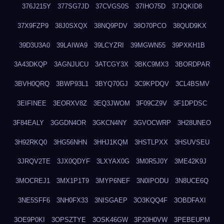
376J215Y
377SG7JD
37CVGS0S
37IHO75D
37JQKID8
37X9FZP9
38J0SXQX
38NQ9PDV
38O70PCO
38QUD9KX
39D3U3A0
39LAIWA9
39LCYZRI
39MGWN55
39PXKH1B
3A43DKQP
3AGNJUCU
3ATCGY3X
3BKC9MX3
3BORDPAR
3BVH0QRQ
3BWP93L1
3BYQ70GJ
3C9KPDQV
3CL4BSMV
3EIFINEE
3EORXV8Z
3EQ3JWOM
3F09CZ9V
3F1DPDSC
3F84EALY
3GGDN4OR
3GKCN4NY
3GVOCWRP
3H28UNEO
3H92RKQ0
3HG56NHN
3HHJ1KQM
3HSTLPXX
3HSUVSEU
3JRQV2TE
3JX0QDYF
3LXYAX0G
3M0R5J0Y
3ME42K9J
3MOCREJ1
3MX1P1T9
3MYP6NEF
3N0IPODU
3N8UCE6Q
3NE5SFF6
3NH0FX33
3NISGAEP
3O3KQQ4F
3OBDFAXI
3OE9P0KI
3OPSZTYE
3OSK46GW
3P20H0VW
3PEBEUPM