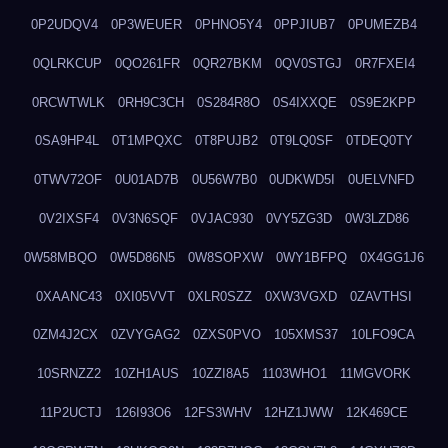
0P2UDQV4
0P3WEUER
0PHNO5Y4
0PPJIUB7
0PUMEZB4
0QLRKCUP
0QO261FR
0QR27BKM
0QV0STGJ
0R7FXEI4
0RCWTWLK
0RH9C3CH
0S284R8O
0S4IXXQE
0S9E2KPP
0SA9HP4L
0T1MPQXC
0T8PUJB2
0T9LQ0SF
0TDEQ0TY
0TWV72OF
0U01AD7B
0U56W7B0
0UDKWD5I
0UELVNFD
0V2IXSF4
0V3N6SQF
0VJAC930
0VY5ZG3D
0W3LZD86
0W58MBQO
0W5D86N5
0W8SOPXW
0WY1BFPQ
0X4GG1J6
0XAANC43
0XI05VVT
0XLR0SZZ
0XW3VGXD
0ZAVTHSI
0ZM4J2CX
0ZVYGAG2
0ZXS0PVO
105XMS37
10LFO9CA
10SRNZZ2
10ZH1AUS
10ZZI8A5
1103WHO1
11MGVORK
11P2UCTJ
126I93O6
12FS3WHV
12HZ1JWW
12K469CE