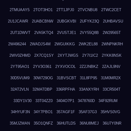
2TMUAAY5
2TOT3HO1
2TT1JPJ0
2TVCNBU8
2TWC2CET
2U1JCAWR
2UABCBNW
2UBGKVBI
2UFYK23Q
2UHBAVSU
2UT1DWVT
2VA5KTQ4
2VUSTJE1
2VY55Q8B
2W29565T
2W496244
2WADJS4M
2WGUIKKG
2WK2EL88
2WNPNKRH
2WV0ZHMD
2X7CQ1SY
2XYTJWGS
2Y7I1IC2
2YKK8NSK
2YT95AO1
2YV3O361
2YXVOCOL
2Z2JNBKZ
2ZAJL9NV
30D5VUM9
30W729OG
31BVSCBT
31L8FP95
31M0MR2X
32AT2VLN
32MATDBP
336RPFHA
33ANXYRH
33CR504T
33DY1V30
33T04ZZ0
3404O7P1
3478760D
34F92RUM
34HYUF3N
34Y7PBO1
357AGF1F
35AF37G3
35HVS0VG
35MJZMAN
35O1QNFZ
36HUTLDS
36NU8MEJ
36U7Y0NR