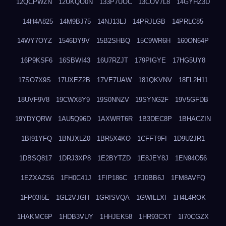
12QCPWZN
12UKQO0N
133P7UOC
13COV7L8
14GYHZ3D
14H4A825
14M9BJ75
14NJ13LJ
14PRJLGB
14PRLC85
14WY7OYZ
1546DY9V
15B2SHBQ
15C9WR6H
160ON64P
16P9KSF6
16SBWI43
16U7RZJT
179PIGYE
17HG5UY8
17SO7X9S
17UXEZ2B
17VE7UAW
181QKVNV
18FL2H11
18UVF9V8
19CWX8Y9
19S0NNZV
19SYNG2F
19V5GFDB
19YDYQRW
1AU5Q96D
1AXWRT6R
1B3DEC8P
1BHACZIN
1BI91YFQ
1BNJXLZ0
1BR5X4KO
1CFFT9FI
1D9U2JR1
1DBSQ817
1DRJ3XP8
1E2BYTZD
1E8JEY8J
1EN94O56
1EZXAZS6
1FH0C41J
1FIP186C
1FJ0BB6J
1FM8AVFQ
1FP03I5E
1GL2VJGH
1GRISVQA
1GWILLXI
1H4L4ROK
1HAKMC6P
1HDB3VUY
1HHJEK58
1HR93CXT
1I70CGZX