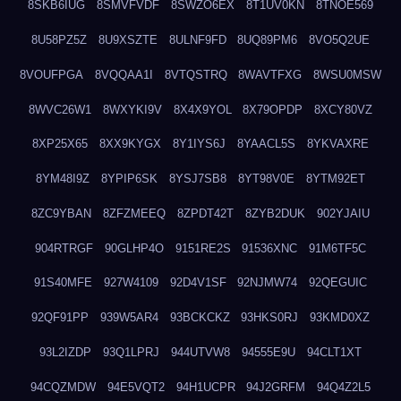
8SKB6IUG
8SMVFVDF
8SWZO6EX
8T1UV0KN
8TNOE569
8U58PZ5Z
8U9XSZTE
8ULNF9FD
8UQ89PM6
8VO5Q2UE
8VOUFPGA
8VQQAA1I
8VTQSTRQ
8WAVTFXG
8WSU0MSW
8WVC26W1
8WXYKI9V
8X4X9YOL
8X79OPDP
8XCY80VZ
8XP25X65
8XX9KYGX
8Y1IYS6J
8YAACL5S
8YKVAXRE
8YM48I9Z
8YPIP6SK
8YSJ7SB8
8YT98V0E
8YTM92ET
8ZC9YBAN
8ZFZMEEQ
8ZPDT42T
8ZYB2DUK
902YJAIU
904RTRGF
90GLHP4O
9151RE2S
91536XNC
91M6TF5C
91S40MFE
927W4109
92D4V1SF
92NJMW74
92QEGUIC
92QF91PP
939W5AR4
93BCKCKZ
93HKS0RJ
93KMD0XZ
93L2IZDP
93Q1LPRJ
944UTVW8
94555E9U
94CLT1XT
94CQZMDW
94E5VQT2
94H1UCPR
94J2GRFM
94Q4Z2L5