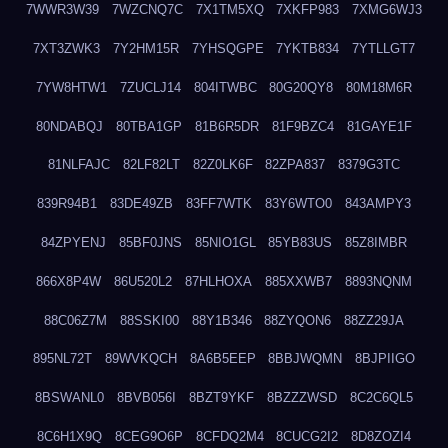
7WWR3W39
7WZCNQ7C
7X1TM5XQ
7XKFP983
7XMG6WJ3
7XT3ZWK3
7Y2HM15R
7YHSQGPE
7YKTB834
7YTLLGT7
7YW8HTW1
7ZUCLJ14
804ITWBC
80G20QY8
80M18M6R
80NDABQJ
80TBA1GP
81B6R5DR
81F9BZC4
81GAYE1F
81NLFAJC
82LF82LT
82Z0LK6F
82ZPA837
8379G3TC
839R94B1
83DE49ZB
83FF7WTK
83Y6WTO0
843AMPY3
84ZPYENJ
85BF0JNS
85NIO1GL
85YB83US
85Z8IMBR
866X8P4W
86U520L2
87HLHOXA
885XXWB7
8893NQNM
88C06Z7M
88SSKI00
88Y1B346
88ZYQON6
88ZZ29JA
895NL72T
89WVKQCH
8A6B5EEP
8BBJWQMN
8BJPIIGO
8BSWANL0
8BVB056I
8BZT9YKF
8BZZZWSD
8C2C6QL5
8C6H1X9Q
8CEG9O6P
8CFDQ2M4
8CUCG2I2
8D8ZOZI4