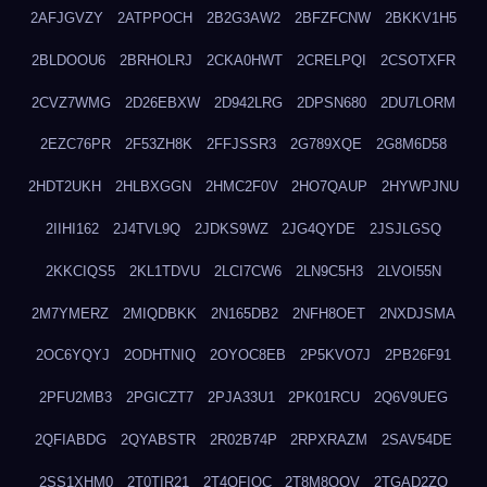
2AFJGVZY
2ATPPOCH
2B2G3AW2
2BFZFCNW
2BKKV1H5
2BLDOOU6
2BRHOLRJ
2CKA0HWT
2CRELPQI
2CSOTXFR
2CVZ7WMG
2D26EBXW
2D942LRG
2DPSN680
2DU7LORM
2EZC76PR
2F53ZH8K
2FFJSSR3
2G789XQE
2G8M6D58
2HDT2UKH
2HLBXGGN
2HMC2F0V
2HO7QAUP
2HYWPJNU
2IIHI162
2J4TVL9Q
2JDKS9WZ
2JG4QYDE
2JSJLGSQ
2KKCIQS5
2KL1TDVU
2LCI7CW6
2LN9C5H3
2LVOI55N
2M7YMERZ
2MIQDBKK
2N165DB2
2NFH8OET
2NXDJSMA
2OC6YQYJ
2ODHTNIQ
2OYOC8EB
2P5KVO7J
2PB26F91
2PFU2MB3
2PGICZT7
2PJA33U1
2PK01RCU
2Q6V9UEG
2QFIABDG
2QYABSTR
2R02B74P
2RPXRAZM
2SAV54DE
2SS1XHM0
2T0TIR21
2T4QFIOC
2T8M8OOV
2TGAD2ZO