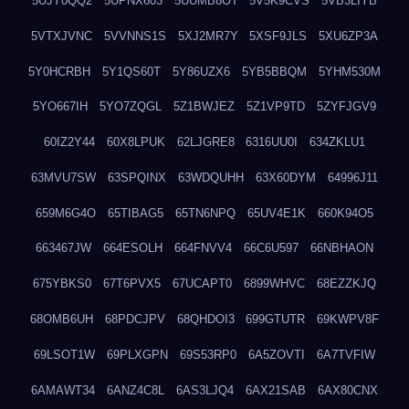
5UJY0QQ2
5UPNX603
5UUMB8OT
5V5K9CVS
5VB3LIYB
5VTXJVNC
5VVNNS1S
5XJ2MR7Y
5XSF9JLS
5XU6ZP3A
5Y0HCRBH
5Y1QS60T
5Y86UZX6
5YB5BBQM
5YHM530M
5YO667IH
5YO7ZQGL
5Z1BWJEZ
5Z1VP9TD
5ZYFJGV9
60IZ2Y44
60X8LPUK
62LJGRE8
6316UU0I
634ZKLU1
63MVU7SW
63SPQINX
63WDQUHH
63X60DYM
64996J11
659M6G4O
65TIBAG5
65TN6NPQ
65UV4E1K
660K94O5
663467JW
664ESOLH
664FNVV4
66C6U597
66NBHAON
675YBKS0
67T6PVX5
67UCAPT0
6899WHVC
68EZZKJQ
68OMB6UH
68PDCJPV
68QHDOI3
699GTUTR
69KWPV8F
69LSOT1W
69PLXGPN
69S53RP0
6A5ZOVTI
6A7TVFIW
6AMAWT34
6ANZ4C8L
6AS3LJQ4
6AX21SAB
6AX80CNX