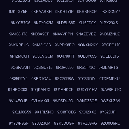
9IQBZSXG
9J0ZRBUV
9J11UAOI
9JA7JOQ9
9JHR89JS
9JKLGY5E
9KBAABXH
9KKHTYIP
9KRBN3CP
9KXDCNY7
9KYCB7O6
9KZY0X2M
9LDELS8R
9LI6FD0X
9LPX29XS
9M408HT8
9N08A9CF
9NAVVPPN
9NAZEVEZ
9NDMZNUZ
9NKKRBUS
9NM3IO8B
9NPDK8EO
9OKXN2KX
9PGFG1J0
9PIZMO0H
9Q3CVGCM
9Q4799TT
9QE0Y05S
9QEDJDIS
9QSFAYJH
9QSGU715
9R3R0930
9R51T71C
9RJEMRTS
9S85RTYJ
9SBD1GAU
9SC20R8W
9TC3RDIY
9TDEMFKU
9THBOC03
9TQKANJX
9U1AHKCF
9UDYO1HV
9UW8EUTC
9VL4EOJB
9VLVMX0I
9W0SDU2O
9WNDZ5OE
9WZXLZA9
9X1M8G59
9X1RL5NO
9X48TOD5
9XJI2XX2
9Y62DJFI
9Y7WP9SF
9YJJZJ6M
9YK3DQGR
9YRZ89RG
9ZO0Q6RC