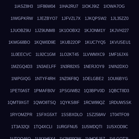
1IASZ8H3
1IF86W04
1IHA2RU7
1IOKJ9IZ
1IOWA7OG
1IWGPKRW
1JEZBYO7
1JFVZL7X
1JKQPSW2
1JL35ZZ0
1JUOBZ9U
1JZ9UNM8
1K1OOBX2
1KJONM1Y
1KJVH227
1KMG68BO
1KQW0D9E
1KUB22OP
1KUC7YQ5
1KVUSEU1
1L0EECVC
1L92C1GM
1LO2KT45
1LVWMXC9
1MF16JX6
1MZGQ4D3
1N3AELFF
1N3R82X5
1NERJOY9
1NIN2DXO
1NIPGIQG
1NTYF4RH
1NZ06F8Q
1OELGBE2
1OUI6BYG
1PET0A5T
1PMAFB0V
1PSGIWB2
1Q3BPV0D
1QBCT8D3
1QMT9XGT
1QWO8TSQ
1QYKS8IF
1RCW99QZ
1RDUWSSK
1RYOMZPR
1SFXG5XT
1SSBXDLO
1SZ258AV
1T04TFO9
1T3A32QI
1TQ4XCLI
1URGFNU5
1USMDQTI
1USXOD9C
1UTQO46Q
1UXXH5X4
1V2M00OW
1VHOFJ5Z
1VLGOT3L