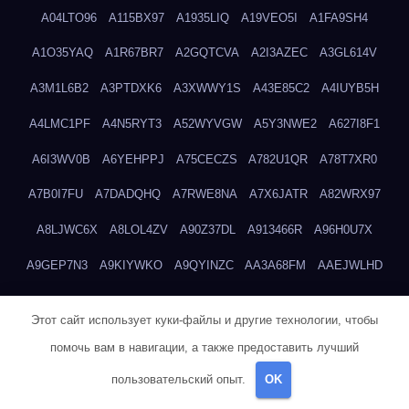
A04LTO96
A115BX97
A1935LIQ
A19VEO5I
A1FA9SH4
A1O35YAQ
A1R67BR7
A2GQTCVA
A2I3AZEC
A3GL614V
A3M1L6B2
A3PTDXK6
A3XWWY1S
A43E85C2
A4IUYB5H
A4LMC1PF
A4N5RYT3
A52WYVGW
A5Y3NWE2
A627I8F1
A6I3WV0B
A6YEHPPJ
A75CECZS
A782U1QR
A78T7XR0
A7B0I7FU
A7DADQHQ
A7RWE8NA
A7X6JATR
A82WRX97
A8LJWC6X
A8LOL4ZV
A90Z37DL
A913466R
A96H0U7X
A9GEP7N3
A9KIYWKO
A9QYINZC
AA3A68FM
AAEJWLHD
AAEZRZ0I
AAO3NKXF
AAVKTCB4
AB6S6UZH
ABAP8R3B
Этот сайт использует куки-файлы и другие технологии, чтобы
ABDXH3XG
ABQR9326
ABWKZCNH
AC2GYKWG
AC768CHK
помочь вам в навигации, а также предоставить лучший
ACUPC2X8
ACXX236G
ADMVWTS8
ADOE3V3Y
ADQOJYQO
пользовательский опыт.
OK
AE2PW74I
AE5LNXK5
AF0P5V8L
AF6N078R
AFF8EG9L