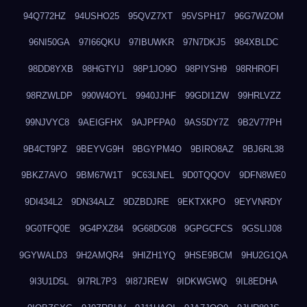
94Q772HZ
94USHO25
95QVZ7XT
95VSPH17
96G7WZOM
96NI50GA
97I66QKU
97IBUWKR
97N7DKJ5
984XBLDC
98DD8YXB
98HGTYIJ
98P1JO9O
98PIYSH9
98RHROFI
98RZWLDP
990W4OYL
9940JJHF
99GDI1ZW
99HRLVZZ
99NJVYC8
9AEIGFHX
9AJPFPA0
9AS5DY7Z
9B2V77PH
9B4CT9PZ
9BEYVG9H
9BGYPM4O
9BIRO8AZ
9BJ6RL38
9BKZ7AVO
9BM67W1T
9C63LNEL
9D0TQQOV
9DFN8WE0
9DI434L2
9DN34ALZ
9DZBDJRE
9EKTXKPO
9EYVNRDY
9G0TFQ0E
9G4PXZ84
9G68DG08
9GPGCFCS
9GSLIJ08
9GYWALD3
9H2AMQR4
9HIZH1YQ
9HSE9BCM
9HU2G1QA
9I3U1D5L
9I7RL7P3
9I87JREW
9IDKWGWQ
9IL8EDHA