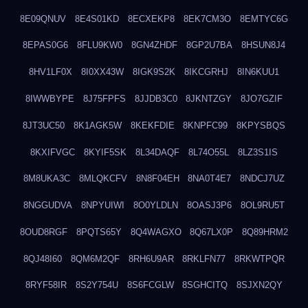
8E09QNUV
8E4S01KD
8ECXEKP8
8EK7CM3O
8EMTYC6G
8EPAS0G6
8FLU9KW0
8GN4ZHDF
8GP2U7BA
8HSUN8J4
8HV1LF0X
8I0XX43W
8IGK9S2K
8IKCGRHJ
8IN6KUU1
8IWWBYPE
8J75FPFS
8JJDB3C0
8JKNTZGY
8JO7GZIF
8JT3UC50
8K1AGK5W
8KEKFDIE
8KNPFC99
8KPYSBQS
8KXIFVGC
8KYIF5SK
8L34DAQF
8L74O55L
8LZ3S1IS
8M8UKA3C
8MLQKCFV
8N8F04EH
8NA0T4E7
8NDCJ7UZ
8NGGUDVA
8NPYUIWI
8O0YLDLN
8OASJ3P6
8OL9RU5T
8OUD8RGF
8PQTS65Y
8Q4WAGXO
8Q67LX0P
8Q89HRM2
8QJ48I60
8QM6M2QF
8RH6U9AR
8RKLFN77
8RKWTPQR
8RYF58IR
8S2Y754U
8S6FCGLW
8SGHCITQ
8SJXN2QY