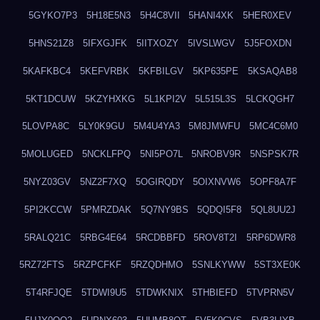
5GYKO7P3
5H18E5N3
5H4C8VII
5HANI4XK
5HER0XEV
5HNS21Z8
5IFXGJFK
5IITXOZY
5IVSLWGV
5J5FOXDN
5KAFKBC4
5KEFVRBK
5KFBILGV
5KP635PE
5KSAQAB8
5KT1DCUW
5KZYHXKG
5L1KPI2V
5L515L3S
5LCKQGH7
5LOVPA8C
5LY0K9GU
5M4U4YA3
5M8JMWFU
5MC4C6M0
5MOLUGED
5NCKLFPQ
5NI5PO7L
5NROBV9R
5NSPSK7R
5NYZ03GV
5NZ2F7XQ
5OGIRQDY
5OIXNVW6
5OPF8A7F
5PI2KCCW
5PMRZDAK
5Q7NY9BS
5QDQI5F8
5QL8UU2J
5RALQ21C
5RBG4E64
5RCDBBFD
5ROV8T2I
5RP6DWR8
5RZ72FTS
5RZPCFKF
5RZQDHMO
5SNLKYWW
5ST3XE0K
5T4RFJQE
5TDWI9U5
5TDWKNIX
5THBIEFD
5TVPRN5V