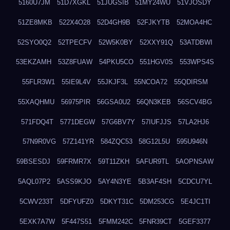
5160U7JM
51D7XGKL
51JUGSIB
51MY24WU
51VJOSDY
51ZE8MKB
522X4O28
52D4GH9B
52FJKYTB
52MOA4HC
52SYO0Q2
52TPECFV
52W5K0BY
52XXY91Q
53ATDBWI
53EKZAMH
53Z8FUAW
54PKU5CO
551HGV0S
553WPS4S
55FLR3W1
55IE9L4V
55JKJF3L
55NCOA72
55QDIRSM
55XAQHMU
56975PIR
56GSA0U2
56QN3KEB
56SCV4BG
571FDQ4T
5771DEGW
57G6BV7Y
57IUFJJS
57LA2HJ6
57N9R0VG
57Z141YR
584ZQC53
58G12L5U
595U946N
59BSESDJ
59FRMR7X
59T11ZKH
5AFUR9TL
5AOPNSAW
5AQL07P2
5ASS9KJO
5AY4N3YE
5B3AF4SH
5CDCU7YL
5CWV233T
5DFYUFZ0
5DKYT31C
5DM253CG
5E4JC1TI
5EXK7A7W
5F447S51
5FMM242C
5FNR39CT
5GEF3377