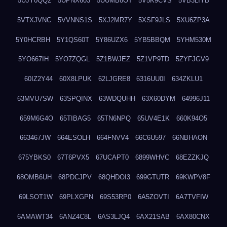
5UJY0QQ2
5UPNX603
5UUMB8OT
5V5K9CVS
5VB3LIYB
5VTXJVNC
5VVNNS1S
5XJ2MR7Y
5XSF9JLS
5XU6ZP3A
5Y0HCRBH
5Y1QS60T
5Y86UZX6
5YB5BBQM
5YHM530M
5YO667IH
5YO7ZQGL
5Z1BWJEZ
5Z1VP9TD
5ZYFJGV9
60IZ2Y44
60X8LPUK
62LJGRE8
6316UU0I
634ZKLU1
63MVU7SW
63SPQINX
63WDQUHH
63X60DYM
64996J11
659M6G4O
65TIBAG5
65TN6NPQ
65UV4E1K
660K94O5
663467JW
664ESOLH
664FNVV4
66C6U597
66NBHAON
675YBKS0
67T6PVX5
67UCAPT0
6899WHVC
68EZZKJQ
68OMB6UH
68PDCJPV
68QHDOI3
699GTUTR
69KWPV8F
69LSOT1W
69PLXGPN
69S53RP0
6A5ZOVTI
6A7TVFIW
6AMAWT34
6ANZ4C8L
6AS3LJQ4
6AX21SAB
6AX80CNX