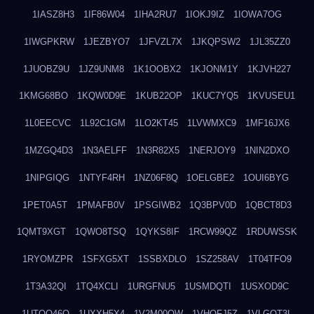
1IASZ8H3
1IF86W04
1IHA2RU7
1IOKJ9IZ
1IOWA7OG
1IWGPKRW
1JEZBYO7
1JFVZL7X
1JKQPSW2
1JL35ZZ0
1JUOBZ9U
1JZ9UNM8
1K1OOBX2
1KJONM1Y
1KJVH227
1KMG68BO
1KQW0D9E
1KUB22OP
1KUC7YQ5
1KVUSEU1
1L0EECVC
1L92C1GM
1LO2KT45
1LVWMXC9
1MF16JX6
1MZGQ4D3
1N3AELFF
1N3R82X5
1NERJOY9
1NIN2DXO
1NIPGIQG
1NTYF4RH
1NZ06F8Q
1OELGBE2
1OUI6BYG
1PET0A5T
1PMAFB0V
1PSGIWB2
1Q3BPV0D
1QBCT8D3
1QMT9XGT
1QWO8TSQ
1QYKS8IF
1RCW99QZ
1RDUWSSK
1RYOMZPR
1SFXG5XT
1SSBXDLO
1SZ258AV
1T04TFO9
1T3A32QI
1TQ4XCLI
1URGFNU5
1USMDQTI
1USXOD9C
1UTQO46Q
1UXXH5X4
1V2M00OW
1VHOFJ5Z
1VLGOT3L