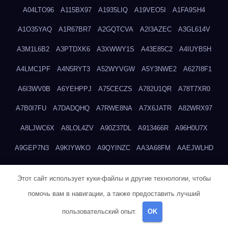
A04LTO96
A115BX97
A1935LIQ
A19VEO5I
A1FA9SH4
A1O35YAQ
A1R67BR7
A2GQTCVA
A2I3AZEC
A3GL614V
A3M1L6B2
A3PTDXK6
A3XWWY1S
A43E85C2
A4IUYB5H
A4LMC1PF
A4N5RYT3
A52WYVGW
A5Y3NWE2
A627I8F1
A6I3WV0B
A6YEHPPJ
A75CECZS
A782U1QR
A78T7XR0
A7B0I7FU
A7DADQHQ
A7RWE8NA
A7X6JATR
A82WRX97
A8LJWC6X
A8LOL4ZV
A90Z37DL
A913466R
A96H0U7X
A9GEP7N3
A9KIYWKO
A9QYINZC
AA3A68FM
AAEJWLHD
AAEZRZ0I
AAO3NKXF
AAVKTCB4
AB6S6UZH
ABAP8R3B
Этот сайт использует куки-файлы и другие технологии, чтобы
ABDXH3XG
ABQR9326
ABWKZCNH
AC2GYKWG
AC768CHK
помочь вам в навигации, а также предоставить лучший
ACUPC2X8
ACXX236G
ADMVWTS8
ADOE3V3Y
ADQOJYQO
пользовательский опыт.
OK
AE2PW74I
AE5LNXK5
AF0P5V8L
AF6N078R
AFF8EG9L