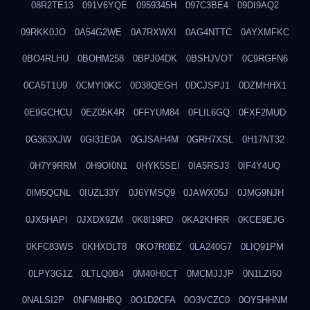
08R2TE13
091V6YQE
0959345H
097C3BE4
09DI9AQ2
09RKK0JO
0A54G2WE
0A7RXWXI
0AG4NTTC
0AYXMFKC
0BO4RLHU
0BOHM258
0BPJ04DK
0BSHJVOT
0C9RGFN6
0CA5T1U9
0CMYI0KC
0D38QEGH
0DCJSPJ1
0DZMHHX1
0E9GCHCU
0EZ05K4R
0FFYUM84
0FLIL6GQ
0FXF2MUD
0G363XJW
0GI31E0A
0GJSAH4M
0GRH7XSL
0H17NT32
0H7Y9RRM
0H9OI0N1
0HYK5SEI
0IA5RSJ3
0IF4Y4UQ
0IM5QCNL
0IUZL33Y
0J6YMSQ9
0JAWX05J
0JMG9NJH
0JX5HAPI
0JXDX9ZM
0K8I19RD
0KA2KHRR
0KCE9EJG
0KFC83WS
0KHXDLT8
0KO7R0BZ
0LA240G7
0LIQ91PM
0LPY3G1Z
0LTLQ0B4
0M40H0CT
0MCMJJJP
0N1LZI50
0NALSI2P
0NFM8HBQ
0O1D2CFA
0O3VCZC0
0OY5HHNM