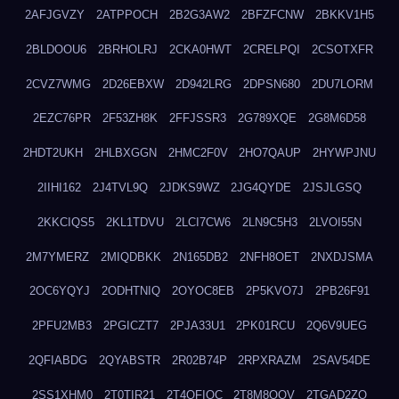
2AFJGVZY
2ATPPOCH
2B2G3AW2
2BFZFCNW
2BKKV1H5
2BLDOOU6
2BRHOLRJ
2CKA0HWT
2CRELPQI
2CSOTXFR
2CVZ7WMG
2D26EBXW
2D942LRG
2DPSN680
2DU7LORM
2EZC76PR
2F53ZH8K
2FFJSSR3
2G789XQE
2G8M6D58
2HDT2UKH
2HLBXGGN
2HMC2F0V
2HO7QAUP
2HYWPJNU
2IIHI162
2J4TVL9Q
2JDKS9WZ
2JG4QYDE
2JSJLGSQ
2KKCIQS5
2KL1TDVU
2LCI7CW6
2LN9C5H3
2LVOI55N
2M7YMERZ
2MIQDBKK
2N165DB2
2NFH8OET
2NXDJSMA
2OC6YQYJ
2ODHTNIQ
2OYOC8EB
2P5KVO7J
2PB26F91
2PFU2MB3
2PGICZT7
2PJA33U1
2PK01RCU
2Q6V9UEG
2QFIABDG
2QYABSTR
2R02B74P
2RPXRAZM
2SAV54DE
2SS1XHM0
2T0TIR21
2T4QFIOC
2T8M8OOV
2TGAD2ZO