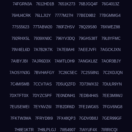
74FGRN3A
7612HD1B
7651K273
76BJGQ4F
76G4013Z
76HU4CRK
76LLJI2Y
7777M27H
77BED9B2
77BGMMG4
77S55623
77TABW20
780FZHSV
78Q29S80
78XWEZ88
792RHX5L
7939XN0C
796YV3DQ
79GHS38T
79L8YFMC
79V4EL6D
7A7B2KTK
7A7E8AHI
7AEEJVFI
7AGCKJXN
7AIBYJBI
7AJR6D3X
7AMTLOH9
7ANGKL8Z
7AOR3BJY
7AOSYN3G
7BVHAFGY
7C26C5EC
7C2S58N1
7C2XDJQN
7C4MI5MB
7CCV7IAS
7D5UQZFD
7D73WX32
7DULR9YN
7DXTFT0X
7DYZC5PF
7E0NDNH1
7EDB4H4S
7EE3M9WJ
7EUSEMEI
7EYNVZ6I
7FB2DR6D
7FE1WG6S
7FGV6NG8
7FKTW3MA
7FRYD8I9
7FX48QP3
7GDV0B8J
7GER99GF
7H8E1KTR
7H8LPLGJ
7I854907
7IAYUF4X
7IRRICQI