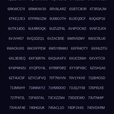
6RKWC57X
6RMKNV3X
6RV8LARZ
6SBTC8OR
6T3R3AJM
6TKE2JE3
6TPRWJZM
6U06OJTH
6UJEQ0CF
6UQ42P16
6UTK14DG
6UU9ROQK
6UZUZF6L
6V4POCW2
6V6FZLKN
6VJVHI57
6VQ1DZQ1
6VZACB5E
6W0V02MY
6W1CRLU0
6WAOIUX0
6WJXFPEM
6WSY8NWU
6XFR4OTY
6XIHLDTU
6XL3E0EQ
6XP30R7N
6XQUAXFV
6XUCD56H
6XVXTC5I
6Y6PMH2U
6YQP5Y4L
6YR8PDRZ
6YY0PXBC
6ZISH1A0
6ZT4UC5F
6ZYCUFVQ
70T7NVVN
70V1YKH3
711BHOSD
713M5IHY
718NNXY2
71H5RDOO
71UQJY58
725P81XE
727P972L
72FW37AL
73CXZZM4
73IDZEWO
73UTNHIP
73VKAF4E
740HGIUK
745ACL1O
74DPJX4S
74DVDXRM