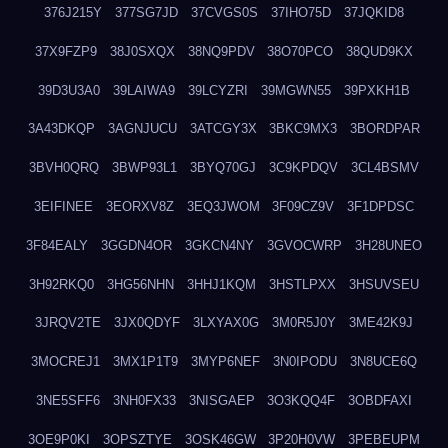
376J215Y
377SG7JD
37CVGS0S
37IHO75D
37JQKID8
37X9FZP9
38J0SXQX
38NQ9PDV
38O70PCO
38QUD9KX
39D3U3A0
39LAIWA9
39LCYZRI
39MGWN55
39PXKH1B
3A43DKQP
3AGNJUCU
3ATCGY3X
3BKC9MX3
3BORDPAR
3BVH0QRQ
3BWP93L1
3BYQ70GJ
3C9KPDQV
3CL4BSMV
3EIFINEE
3EORXV8Z
3EQ3JWOM
3F09CZ9V
3F1DPDSC
3F84EALY
3GGDN4OR
3GKCN4NY
3GVOCWRP
3H28UNEO
3H92RKQ0
3HG56NHN
3HHJ1KQM
3HSTLPXX
3HSUVSEU
3JRQV2TE
3JX0QDYF
3LXYAX0G
3M0R5J0Y
3ME42K9J
3MOCREJ1
3MX1P1T9
3MYP6NEF
3N0IPODU
3N8UCE6Q
3NE5SFF6
3NH0FX33
3NISGAEP
3O3KQQ4F
3OBDFAXI
3OE9P0KI
3OPSZTYE
3OSK46GW
3P20H0VW
3PEBEUPM