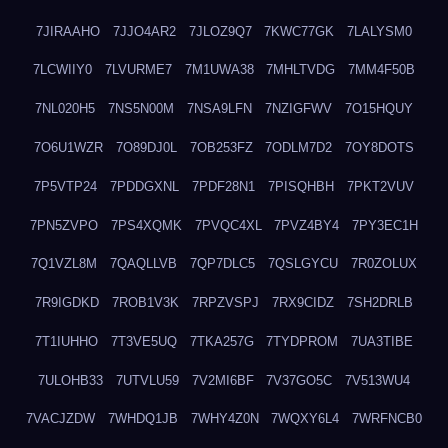
7JIRAAHO
7JJO4AR2
7JLOZ9Q7
7KWC77GK
7LALYSM0
7LCWIIY0
7LVURME7
7M1UWA38
7MHLTVDG
7MM4F50B
7NL020H5
7NS5N00M
7NSA9LFN
7NZIGFWV
7O15HQUY
7O6U1WZR
7O89DJ0L
7OB253FZ
7ODLM7D2
7OY8DOTS
7P5VTP24
7PDDGXNL
7PDF28N1
7PISQHBH
7PKT2VUV
7PN5ZVPO
7PS4XQMK
7PVQC4XL
7PVZ4BY4
7PY3EC1H
7Q1VZL8M
7QAQLLVB
7QP7DLC5
7QSLGYCU
7R0ZOLUX
7R9IGDKD
7ROB1V3K
7RPZVSPJ
7RX9CIDZ
7SH2DRLB
7T1IUHHO
7T3VE5UQ
7TKA257G
7TYDPROM
7UA3TIBE
7ULOHB33
7UTVLU59
7V2MI6BF
7V37GO5C
7V513WU4
7VACJZDW
7WHDQ1JB
7WHY4Z0N
7WQXY6L4
7WRFNCB0