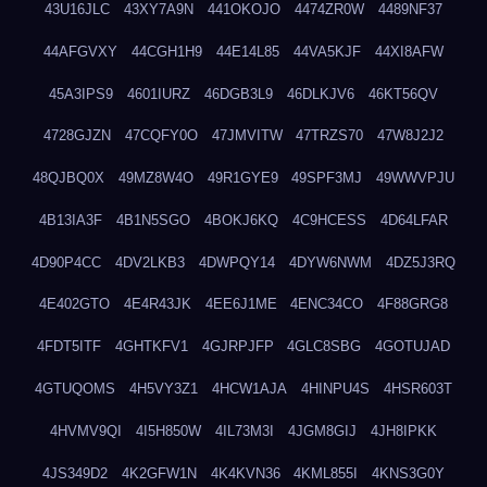
43U16JLC
43XY7A9N
441OKOJO
4474ZR0W
4489NF37
44AFGVXY
44CGH1H9
44E14L85
44VA5KJF
44XI8AFW
45A3IPS9
4601IURZ
46DGB3L9
46DLKJV6
46KT56QV
4728GJZN
47CQFY0O
47JMVITW
47TRZS70
47W8J2J2
48QJBQ0X
49MZ8W4O
49R1GYE9
49SPF3MJ
49WWVPJU
4B13IA3F
4B1N5SGO
4BOKJ6KQ
4C9HCESS
4D64LFAR
4D90P4CC
4DV2LKB3
4DWPQY14
4DYW6NWM
4DZ5J3RQ
4E402GTO
4E4R43JK
4EE6J1ME
4ENC34CO
4F88GRG8
4FDT5ITF
4GHTKFV1
4GJRPJFP
4GLC8SBG
4GOTUJAD
4GTUQOMS
4H5VY3Z1
4HCW1AJA
4HINPU4S
4HSR603T
4HVMV9QI
4I5H850W
4IL73M3I
4JGM8GIJ
4JH8IPKK
4JS349D2
4K2GFW1N
4K4KVN36
4KML855I
4KNS3G0Y