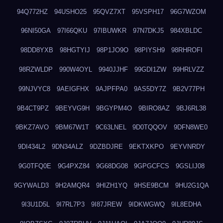
94Q772HZ
94USHO25
95QVZ7XT
95VSPH17
96G7WZOM
96NI50GA
97I66QKU
97IBUWKR
97N7DKJ5
984XBLDC
98DD8YXB
98HGTYIJ
98P1JO9O
98PIYSH9
98RHROFI
98RZWLDP
990W4OYL
9940JJHF
99GDI1ZW
99HRLVZZ
99NJVYC8
9AEIGFHX
9AJPFPA0
9AS5DY7Z
9B2V77PH
9B4CT9PZ
9BEYVG9H
9BGYPM4O
9BIRO8AZ
9BJ6RL38
9BKZ7AVO
9BM67W1T
9C63LNEL
9D0TQQOV
9DFN8WE0
9DI434L2
9DN34ALZ
9DZBDJRE
9EKTXKPO
9EYVNRDY
9G0TFQ0E
9G4PXZ84
9G68DG08
9GPGCFCS
9GSLIJ08
9GYWALD3
9H2AMQR4
9HIZH1YQ
9HSE9BCM
9HU2G1QA
9I3U1D5L
9I7RL7P3
9I87JREW
9IDKWGWQ
9IL8EDHA