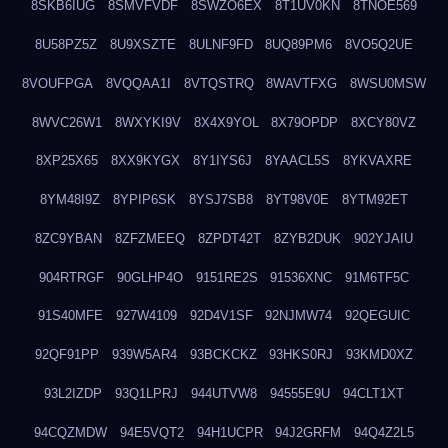
8SKB6IUG
8SMVFVDF
8SWZO6EX
8T1UV0KN
8TNOE569
8U58PZ5Z
8U9XSZTE
8ULNF9FD
8UQ89PM6
8VO5Q2UE
8VOUFPGA
8VQQAA1I
8VTQSTRQ
8WAVTFXG
8WSU0MSW
8WVC26W1
8WXYKI9V
8X4X9YOL
8X79OPDP
8XCY80VZ
8XP25X65
8XX9KYGX
8Y1IYS6J
8YAACL5S
8YKVAXRE
8YM48I9Z
8YPIP6SK
8YSJ7SB8
8YT98V0E
8YTM92ET
8ZC9YBAN
8ZFZMEEQ
8ZPDT42T
8ZYB2DUK
902YJAIU
904RTRGF
90GLHP4O
9151RE2S
91536XNC
91M6TF5C
91S40MFE
927W4109
92D4V1SF
92NJMW74
92QEGUIC
92QF91PP
939W5AR4
93BCKCKZ
93HKS0RJ
93KMD0XZ
93L2IZDP
93Q1LPRJ
944UTVW8
94555E9U
94CLT1XT
94CQZMDW
94E5VQT2
94H1UCPR
94J2GRFM
94Q4Z2L5