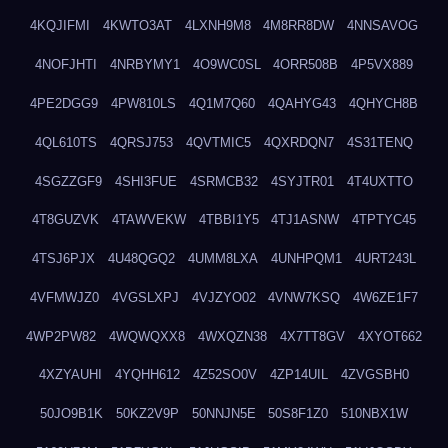
4KQJIFMI
4KWTO3AT
4LXNH9M8
4M8RR8DW
4NNSAVOG
4NOFJHTI
4NRBYMY1
4O9WC0SL
4ORR508B
4P5VX889
4PE2DGG9
4PW810LS
4Q1M7Q60
4QAHYG43
4QHYCH8B
4QL610TS
4QRSJ753
4QVTMIC5
4QXRDQN7
4S31TENQ
4SGZZGF9
4SHI3FUE
4SRMCB32
4SYJTR01
4T4UXTTO
4T8GUZVK
4TAWVEKW
4TBBI1Y5
4TJ1ASNW
4TPTYC45
4TSJ6PJX
4U48QGQ2
4UMM8LXA
4UNHPQM1
4URT243L
4VFMWJZ0
4VGSLXPJ
4VJZYO02
4VNW7KSQ
4W6ZE1F7
4WP2PW82
4WQWQXX8
4WXQZN38
4X7TT8GV
4XYOT662
4XZYAUHI
4YQHH612
4Z52SO0V
4ZP14UIL
4ZVGSBH0
50JO9B1K
50KZ2V9P
50NNJN5E
50S8F1Z0
510NBX1W