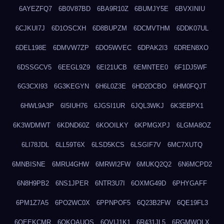
6AYEZFQ7
6B0V87BD
6BA9R10Z
6BUMJY5E
6BVXINIU
6CJKUI7J
6D1OSCXH
6D8BUPZM
6DCMVTHM
6DDK07UL
6DEL198E
6DMVW7ZP
6DO5WVEC
6DPAK2I3
6DREN8XO
6DSSGCV5
6EEGL9Z9
6EI21UCB
6EMNTEE0
6F1DJ5WF
6G3CXI93
6G3KEGYN
6H6L0Z3E
6HD2DCBO
6HM0FQJT
6HWL9A3P
6I5IUH76
6JGSI1UR
6JQL3WKJ
6K3EBPX1
6K3WDMWT
6KDND60Z
6KOOILKY
6KPMGXPJ
6LGMA8OZ
6LI78JDL
6LL59T6X
6LSD5KCS
6LSGIF7V
6MC7XUTQ
6MNBISNE
6MRU4GHW
6MRWI2FW
6MUKQ2Q2
6N6MCPD2
6N8H9PB2
6NS1JPER
6NTR3U7I
6OXMG49D
6PHYGAFF
6PM1Z7A5
6PO2WC0X
6PPNPOF5
6Q23B2FW
6QE19FL3
6QEEKCMR
6QKOAUOS
6QVIJ1K1
6R431JL5
6RGMWOLX