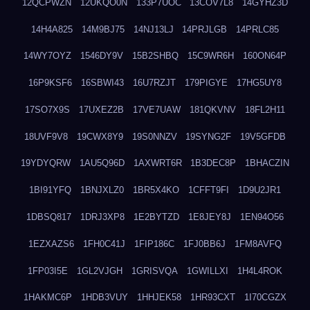
12QCPWZN
12UKQO0N
133P7UOC
13COV7L8
14GYHZ3D
14H4A825
14M9BJ75
14NJ13LJ
14PRJLGB
14PRLC85
14WY7OYZ
1546DY9V
15B2SHBQ
15C9WR6H
160ON64P
16P9KSF6
16SBWI43
16U7RZJT
179PIGYE
17HG5UY8
17SO7X9S
17UXEZ2B
17VE7UAW
181QKVNV
18FL2H11
18UVF9V8
19CWX8Y9
19S0NNZV
19SYNG2F
19V5GFDB
19YDYQRW
1AU5Q96D
1AXWRT6R
1B3DEC8P
1BHACZIN
1BI91YFQ
1BNJXLZ0
1BR5X4KO
1CFFT9FI
1D9U2JR1
1DBSQ817
1DRJ3XP8
1E2BYTZD
1E8JEY8J
1EN94O56
1EZXAZS6
1FH0C41J
1FIP186C
1FJ0BB6J
1FM8AVFQ
1FP03I5E
1GL2VJGH
1GRISVQA
1GWILLXI
1H4L4ROK
1HAKMC6P
1HDB3VUY
1HHJEK58
1HR93CXT
1I70CGZX