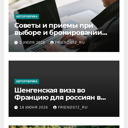
АВТОРУБРИКА
Советы и приемы при
выборе и бронировании
авиабилетов
5 ИЮЛЯ 2026
FRIENDS72_RU
АВТОРУБРИКА
Шенгенская виза во
Францию для россиян в
2026 году: сроки от 3 дней
18 ИЮНЯ 2026
FRIENDS72_RU
и список необходимых
документов