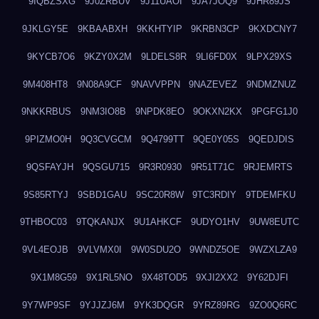
9IQBZSXG
9J0ZRBUV
9J11UAOI
9JA7JOQ9
9JHR89JS
9JKLGY5E
9KBAABXH
9KKHTYIP
9KRBN3CP
9KXDCNY7
9KYCB7O6
9KZY0X2M
9LDELS8R
9LI6FD0X
9LPX29XS
9M408HT8
9N08A9CF
9NAVVPPN
9NAZEVEZ
9NDMZNUZ
9NKKRBUS
9NM3IO8B
9NPDK8EO
9OKXN2KX
9PGFG1J0
9PIZMO0H
9Q3CVGCM
9Q4799TT
9QE0Y05S
9QEDJDIS
9QSFAYJH
9QSGU715
9R3R0930
9R51T71C
9RJEMRTS
9S85RTYJ
9SBD1GAU
9SC20R8W
9TC3RDIY
9TDEMFKU
9THBOC03
9TQKANJX
9U1AHKCF
9UDYO1HV
9UW8EUTC
9VL4EOJB
9VLVMX0I
9W0SDU2O
9WNDZ5OE
9WZXLZA9
9X1M8G59
9X1RL5NO
9X48TOD5
9XJI2XX2
9Y62DJFI
9Y7WP9SF
9YJJZJ6M
9YK3DQGR
9YRZ89RG
9ZO0Q6RC