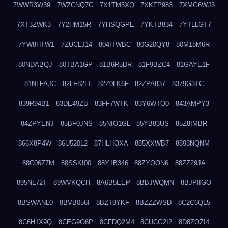
7WWR3W39
7WZCNQ7C
7X1TM5XQ
7XKFP983
7XMG6WJ3
7XT3ZWK3
7Y2HM15R
7YHSQGPE
7YKTB834
7YTLLGT7
7YW8HTW1
7ZUCLJ14
804ITWBC
80G20QY8
80M18M6R
80NDABQJ
80TBA1GP
81B6R5DR
81F9BZC4
81GAYE1F
81NLFAJC
82LF82LT
82Z0LK6F
82ZPA837
8379G3TC
839R94B1
83DE49ZB
83FF7WTK
83Y6WTO0
843AMPY3
84ZPYENJ
85BF0JNS
85NIO1GL
85YB83US
85Z8IMBR
866X8P4W
86U520L2
87HLHOXA
885XXWB7
8893NQNM
88C06Z7M
88SSKI00
88Y1B346
88ZYQON6
88ZZ29JA
895NL72T
89WVKQCH
8A6B5EEP
8BBJWQMN
8BJPIIGO
8BSWANL0
8BVB056I
8BZT9YKF
8BZZZWSD
8C2C6QL5
8C6H1X9Q
8CEG9O6P
8CFDQ2M4
8CUCG2I2
8D8ZOZI4