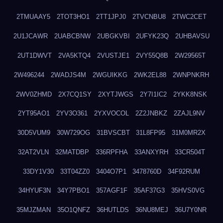
2TMUAAY5
2TOT3HO1
2TT1JPJ0
2TVCNBU8
2TWC2CET
2U1JCAWR
2UABCBNW
2UBGKVBI
2UFYK23Q
2UHBAVSU
2UT1DWVT
2VA5KTQ4
2VUSTJE1
2VY55Q8B
2W29565T
2W496244
2WADJS4M
2WGUIKKG
2WK2EL88
2WNPNKRH
2WV0ZHMD
2X7CQ1SY
2XYTJWGS
2Y7I1IC2
2YKK8NSK
2YT95AO1
2YV3O361
2YXVOCOL
2Z2JNBKZ
2ZAJL9NV
30D5VUM9
30W729OG
31BVSCBT
31L8FP95
31M0MR2X
32AT2VLN
32MATDBP
336RPFHA
33ANXYRH
33CR504T
33DY1V30
33T04ZZ0
3404O7P1
3478760D
34F92RUM
34HYUF3N
34Y7PBO1
357AGF1F
35AF37G3
35HVS0VG
35MJZMAN
35O1QNFZ
36HUTLDS
36NU8MEJ
36U7Y0NR