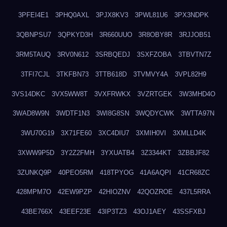
3PFEI4E1
3PHQ0AXL
3PJX8KV3
3PWL81U6
3PX3NDPK
3QBNPSU7
3QPKYD3H
3R660UUO
3R8OBY8R
3RJJOB51
3RM5TAUQ
3RV0N612
3SRBQEDJ
3SXFZOBA
3TBVTN7Z
3TFI7CJL
3TKFBN73
3TTB618D
3TVMVY4A
3VPL82H9
3VS14DKC
3VX5WW8T
3VXFRWKX
3VZRTGEK
3W3MHD4O
3WAD8W9N
3WDTF1N3
3WI8G8SN
3WQDYCWK
3WTTA97N
3WU70G19
3X71FE60
3XC4DIU7
3XMIH0VI
3XMLLD4K
3XWW9P5D
3Y2Z2FMH
3YXUATB4
3Z3344KT
3ZBBJF82
3ZUNKQ9P
40PEO5RM
418TPYOG
41A6AQPI
41CR68ZC
428MPM7O
42EW9PZP
42HIOZNV
42QOZROE
437L5RRA
43BE766X
43EEF23E
43IP3TZ3
43OJ1AEY
43SSFXBJ