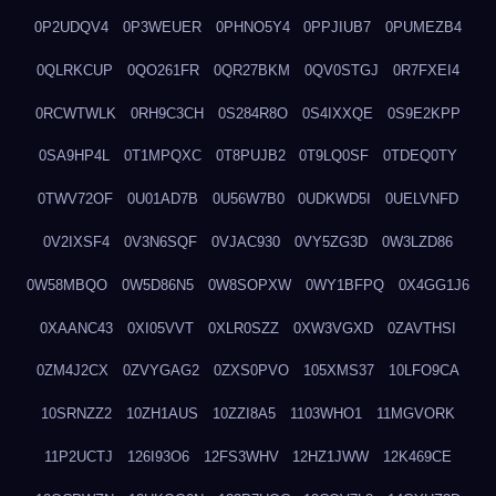
0P2UDQV4
0P3WEUER
0PHNO5Y4
0PPJIUB7
0PUMEZB4
0QLRKCUP
0QO261FR
0QR27BKM
0QV0STGJ
0R7FXEI4
0RCWTWLK
0RH9C3CH
0S284R8O
0S4IXXQE
0S9E2KPP
0SA9HP4L
0T1MPQXC
0T8PUJB2
0T9LQ0SF
0TDEQ0TY
0TWV72OF
0U01AD7B
0U56W7B0
0UDKWD5I
0UELVNFD
0V2IXSF4
0V3N6SQF
0VJAC930
0VY5ZG3D
0W3LZD86
0W58MBQO
0W5D86N5
0W8SOPXW
0WY1BFPQ
0X4GG1J6
0XAANC43
0XI05VVT
0XLR0SZZ
0XW3VGXD
0ZAVTHSI
0ZM4J2CX
0ZVYGAG2
0ZXS0PVO
105XMS37
10LFO9CA
10SRNZZ2
10ZH1AUS
10ZZI8A5
1103WHO1
11MGVORK
11P2UCTJ
126I93O6
12FS3WHV
12HZ1JWW
12K469CE