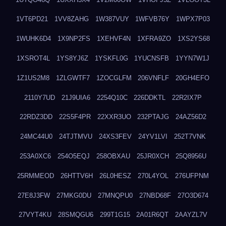
1VT6PD21
1VV8ZAHG
1W387VUY
1WFVB76Y
1WPX7P03
1WUHK6D4
1X9NP2FS
1XEHVF4N
1XFRA9ZO
1XS2YS68
1XSROT4L
1YS8YJ6Z
1YSKFL0G
1YUCNSFB
1YYN7W1J
1Z1US2M8
1ZLGWTF7
1ZOCGLFM
206VNFLF
20GH4EFO
2110Y7UD
21J9UIA6
2254Q10C
226DDKTL
22R2IX7P
22RDZ3DD
22S5F4PR
22XXR3UO
232PTAJG
24AZ56D2
24MC44U0
24TJTMVU
24XS3FEV
24YV1LVI
252T7VNK
253A0XC6
254O5EQJ
258OBXAU
25JR0XCH
25Q8956U
25RMMEOD
26HTTV6H
26L0HESZ
270L4YOL
276UFPNM
27E8J3FW
27MKG0DU
27MNQPU0
27NBD68F
27O3D674
27VYT4KU
28SMQGU6
299T1G15
2A01R6QT
2AAYZL7V