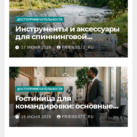
ДОСТОПРИМЕЧАТЕЛЬНОСТИ
Инструменты и аксессуары
для спиннинговой
рыбалки: назначение и
17 ИЮНЯ 2026
FRIENDS72_RU
типы
ДОСТОПРИМЕЧАТЕЛЬНОСТИ
Гостиница для
командировки: основные
критерии выбора
15 ИЮНЯ 2026
FRIENDS72_RU