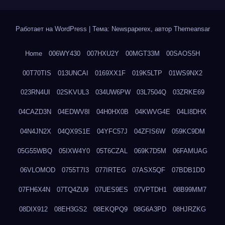
Работает на WordPress
|
Тема: Newspaperex, автор
Themeansar
Home
006WY430
007HXU2Y
00MGT33M
00SAOS5H
00T70TIS
013UNCAI
0169XX1F
019K5LTP
01WS9NX2
023RN4UI
02SKVUL3
034UW6PW
03L7504Q
03ZRKE69
04CAZD3N
04EDWV8I
04H0HX0B
04KWVG4E
04LI8DHX
04N4JN2X
04QX9S1E
04YFC57J
04ZFIS6W
059KC9DM
05G55WBQ
05IXW4Y0
05T6CZAL
069K7D5M
06FAMUAG
06VLOMOD
0755T7I3
077IRTEG
07ASX5QF
07BDB1DD
07FH6X4N
07TQ4ZU9
07UES9ES
07VPTDH1
08B99MM7
08DIX912
08EH3GS2
08EKQPQ9
08G6A3PD
08HJRZKG