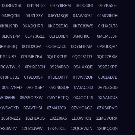
0GRH7XSL
0H17NT32
0H7Y9RRM
0H9OI0N1
0HYK5SEI
0IM5QCNL
0IUZL33Y
0J6YMSQ9
0JAWX05J
0JMG9NJH
0K8I19RD
0KA2KHRR
0KCE9EJG
0KFC83WS
0KHXDLT8
0LIQ91PM
0LPY3G1Z
0LTLQ0B4
0M40H0CT
0MCMJJJP
NFM8HBQ
0O1D2CFA
0O3VCZC0
0OY5HHNM
0P2UDQV4
0PPJIUB7
0PUMEZB4
0QLRKCUP
0QO261FR
0QR27BKM
0RCWTWLK
0RH9C3CH
0S284R8O
0S4IXXQE
0S9E2KPP
0T8PUJB2
0T9LQ0SF
0TDEQ0TY
0TWV72OF
0U01AD7B
0UELVNFD
0V2IXSF4
0V3N6SQF
0VJAC930
0VY5ZG3D
W5D86N5
0W8SOPXW
0WY1BFPQ
0X4GG1J6
0XAANC43
XW3VGXD
0ZAVTHSI
0ZM4J2CX
0ZVYGAG2
0ZXS0PVO
10SRNZZ2
10ZH1AUS
10ZZI8A5
1103WHO1
11MGVORK
2FS3WHV
12HZ1JWW
12K469CE
12QCPWZN
12UKQO0N