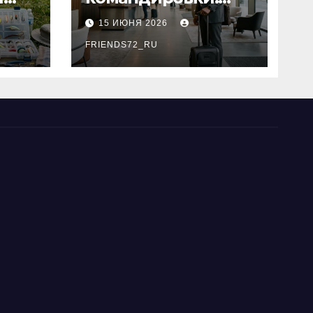
основные
15 ИЮНЯ 2026
критерии выбора
типы
FRIENDS72_RU