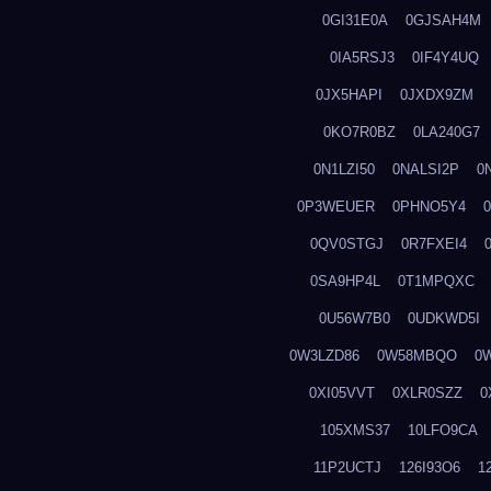
0GI31E0A
0GJSAH4M
0IA5RSJ3
0IF4Y4UQ
0JX5HAPI
0JXDX9ZM
0KO7R0BZ
0LA240G7
0N1LZI50
0NALSI2P
0
0P3WEUER
0PHNO5Y4
0QV0STGJ
0R7FXEI4
0SA9HP4L
0T1MPQXC
0U56W7B0
0UDKWD5I
0W3LZD86
0W58MBQO
0
0XI05VVT
0XLR0SZZ
0
105XMS37
10LFO9CA
11P2UCTJ
126I93O6
1