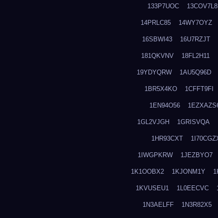
133P7UOC
13COV7L8
14PRLC85
14WY7OYZ
16SBWI43
16U7RZJT
181QKVNV
18FL2H11
19YDYQRW
1AU5Q96D
1BR5X4KO
1CFFT9FI
1EN94O56
1EZXAZS
1GL2VJGH
1GRISVQA
1HR93CXT
1I70CGZ
1IWGPKRW
1JEZBYO7
1K1OOBX2
1KJONM1Y
1
1KVUSEU1
1L0EECVC
1N3AELFF
1N3R82X5