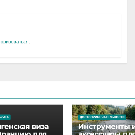
торизоваться
.
БРИКА
ДОСТОПРИМЕЧАТЕЛЬНОСТИ
генская виза
Инструменты 
Францию для
аксессуары дл