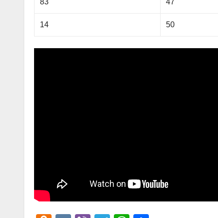
83
47
14
50