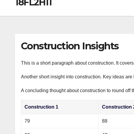
18FL2H11
р
a
i
A
а
m
k
p
в
i
p
и
т
Construction Insights
ь
This is a short paragraph about construction. It cover
Another short insight into construction. Key ideas are 
A concluding thought about construction to round off t
Construction 1
Construction 
79
88