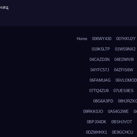
ниц
Home
006WY430
007HXU2Y
019K5LTP
01WS9NX2
04CAZD3N
04EDWV8I
04YFC57J
04ZFIS6W
06FAMUAG
06VLOMOD
07TQ4ZU9
07UES9ES
08G6A3PD
08HJRZK
09RKK0JO
0A54G2WE
0
0BPJ04DK
0BSHJVOT
0DZMHHX1
0E9GCHCU