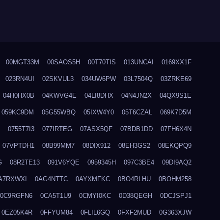
00MGT33M
00SAOS5H
00T70TIS
013UNCAI
0169XX1F
023RN4UI
02SKVUL3
034UW6PW
03L7504Q
03ZRKE69
04H0HX0B
04KWVG4E
04LI8DHX
04N4JN2X
04QX9S1E
059KC9DM
05G55WBQ
05IXW4Y0
05T6CZAL
069K7D5M
0755T7I3
077IRTEG
07ASX5QF
07BDB1DD
07FH6X4N
07VPTDH1
08B99MM7
08DIX912
08EH3GS2
08EKQPQ9
G
08R2TE13
091V6YQE
0959345H
097C3BE4
09DI9AQ2
A7RXWXI
0AG4NTTC
0AYXMFKC
0BO4RLHU
0BOHM258
0C9RGFN6
0CA5T1U9
0CMYI0KC
0D38QEGH
0DCJSPJ1
0EZ05K4R
0FFYUM84
0FLIL6GQ
0FXF2MUD
0G363XJW