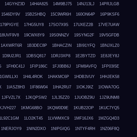
14GYHZ3D
14H4A825
14M9BJ75
14NJ13LJ
14PRJLGB
1546DY9V
15B2SHBQ
15C9WR6H
160ON64P
16P9KSF6
179PIGYE
17HG5UY8
17SO7X9S
17UXEZ2B
17VE7UAW
18UVF9V8
19CWX8Y9
19S0NNZV
19SYNG2F
19V5GFDB
1AXWRT6R
1B3DEC8P
1BHACZIN
1BI91YFQ
1BNJXLZ0
1D9U2JR1
1DBSQ817
1DRJ3XP8
1E2BYTZD
1E8JEY8J
6
1FH0C41J
1FIP186C
1FJ0BB6J
1FM8AVFQ
1FP03I5E
1GWILLXI
1H4L4ROK
1HAKMC6P
1HDB3VUY
1HHJEK58
X
1IASZ8H3
1IF86W04
1IHA2RU7
1IOKJ9IZ
1IOWA7OG
1JFVZL7X
1JKQPSW2
1JL35ZZ0
1JUOBZ9U
1JZ9UNM8
KJVH227
1KMG68BO
1KQW0D9E
1KUB22OP
1KUC7YQ5
1L92C1GM
1LO2KT45
1LVWMXC9
1MF16JX6
1MZGQ4D3
1NERJOY9
1NIN2DXO
1NIPGIQG
1NTYF4RH
1NZ06F8Q