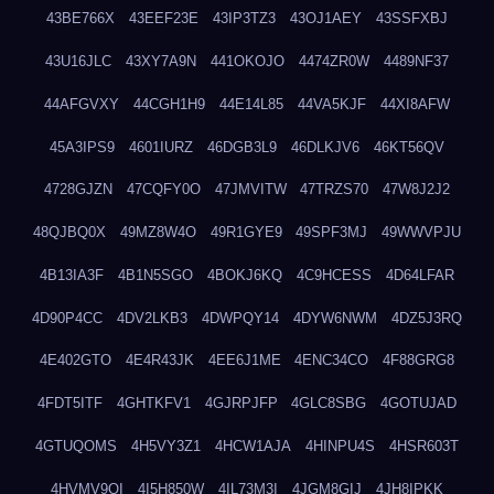
43BE766X
43EEF23E
43IP3TZ3
43OJ1AEY
43SSFXBJ
43U16JLC
43XY7A9N
441OKOJO
4474ZR0W
4489NF37
44AFGVXY
44CGH1H9
44E14L85
44VA5KJF
44XI8AFW
45A3IPS9
4601IURZ
46DGB3L9
46DLKJV6
46KT56QV
4728GJZN
47CQFY0O
47JMVITW
47TRZS70
47W8J2J2
48QJBQ0X
49MZ8W4O
49R1GYE9
49SPF3MJ
49WWVPJU
4B13IA3F
4B1N5SGO
4BOKJ6KQ
4C9HCESS
4D64LFAR
4D90P4CC
4DV2LKB3
4DWPQY14
4DYW6NWM
4DZ5J3RQ
4E402GTO
4E4R43JK
4EE6J1ME
4ENC34CO
4F88GRG8
4FDT5ITF
4GHTKFV1
4GJRPJFP
4GLC8SBG
4GOTUJAD
4GTUQOMS
4H5VY3Z1
4HCW1AJA
4HINPU4S
4HSR603T
4HVMV9QI
4I5H850W
4IL73M3I
4JGM8GIJ
4JH8IPKK