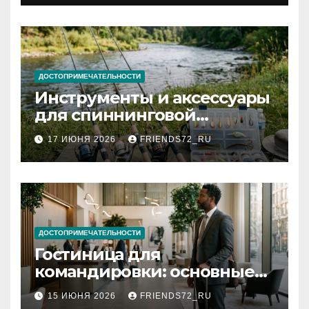
документов
ДОСТОПРИМЕЧАТЕЛЬНОСТИ
Инструменты и аксессуары
для спиннинговой
рыбалки: назначение и
17 ИЮНЯ 2026
FRIENDS72_RU
типы
ДОСТОПРИМЕЧАТЕЛЬНОСТИ
Гостиница для
командировки: основные
критерии выбора
15 ИЮНЯ 2026
FRIENDS72_RU