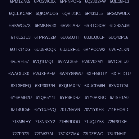
6PM1Z7A5
6PO2WC0X
6PPNPOF5
6Q23B2FW
6QE19FL3
6QEEKCMR
6QKOAUOS
6QVIJ1K1
6R431JL5
6RGMWOLX
6RKWC57X
6RMKNV3X
6RV8LARZ
6SBTC8OR
6T3R3AJM
6TKE2JE3
6TPRWJZM
6U06OJTH
6UJEQ0CF
6UQ42P16
6UTK14DG
6UU9ROQK
6UZUZF6L
6V4POCW2
6V6FZLKN
6VJVHI57
6VQ1DZQ1
6VZACB5E
6W0V02MY
6W1CRLU0
6WAOIUX0
6WJXFPEM
6WSY8NWU
6XFR4OTY
6XIHLDTU
6XL3E0EQ
6XP30R7N
6XQUAXFV
6XUCD56H
6XVXTC5I
6Y6PMH2U
6YQP5Y4L
6YR8PDRZ
6YY0PXBC
6ZISH1A0
6ZT4UC5F
6ZYCUFVQ
70T7NVVN
70V1YKH3
711BHOSD
713M5IHY
718NNXY2
71H5RDOO
71UQJY58
725P81XE
727P972L
72FW37AL
73CXZZM4
73IDZEWO
73UTNHIP