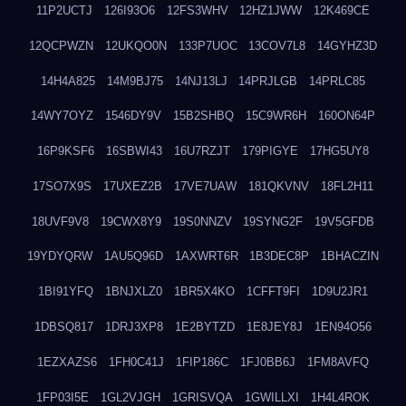
11P2UCTJ
126I93O6
12FS3WHV
12HZ1JWW
12K469CE
12QCPWZN
12UKQO0N
133P7UOC
13COV7L8
14GYHZ3D
14H4A825
14M9BJ75
14NJ13LJ
14PRJLGB
14PRLC85
14WY7OYZ
1546DY9V
15B2SHBQ
15C9WR6H
160ON64P
16P9KSF6
16SBWI43
16U7RZJT
179PIGYE
17HG5UY8
17SO7X9S
17UXEZ2B
17VE7UAW
181QKVNV
18FL2H11
18UVF9V8
19CWX8Y9
19S0NNZV
19SYNG2F
19V5GFDB
19YDYQRW
1AU5Q96D
1AXWRT6R
1B3DEC8P
1BHACZIN
1BI91YFQ
1BNJXLZ0
1BR5X4KO
1CFFT9FI
1D9U2JR1
1DBSQ817
1DRJ3XP8
1E2BYTZD
1E8JEY8J
1EN94O56
1EZXAZS6
1FH0C41J
1FIP186C
1FJ0BB6J
1FM8AVFQ
1FP03I5E
1GL2VJGH
1GRISVQA
1GWILLXI
1H4L4ROK