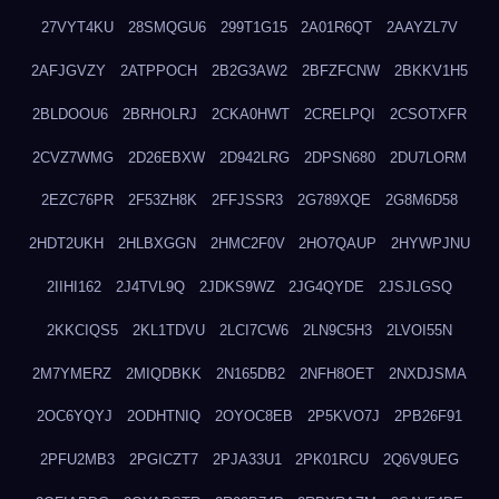
27VYT4KU
28SMQGU6
299T1G15
2A01R6QT
2AAYZL7V
2AFJGVZY
2ATPPOCH
2B2G3AW2
2BFZFCNW
2BKKV1H5
2BLDOOU6
2BRHOLRJ
2CKA0HWT
2CRELPQI
2CSOTXFR
2CVZ7WMG
2D26EBXW
2D942LRG
2DPSN680
2DU7LORM
2EZC76PR
2F53ZH8K
2FFJSSR3
2G789XQE
2G8M6D58
2HDT2UKH
2HLBXGGN
2HMC2F0V
2HO7QAUP
2HYWPJNU
2IIHI162
2J4TVL9Q
2JDKS9WZ
2JG4QYDE
2JSJLGSQ
2KKCIQS5
2KL1TDVU
2LCI7CW6
2LN9C5H3
2LVOI55N
2M7YMERZ
2MIQDBKK
2N165DB2
2NFH8OET
2NXDJSMA
2OC6YQYJ
2ODHTNIQ
2OYOC8EB
2P5KVO7J
2PB26F91
2PFU2MB3
2PGICZT7
2PJA33U1
2PK01RCU
2Q6V9UEG