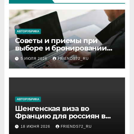
АВТОРУБРИКА
Советы и приемы при
выборе и бронировании
авиабилетов
5 ИЮЛЯ 2026
FRIENDS72_RU
АВТОРУБРИКА
Шенгенская виза во
Францию для россиян в
2026 году: сроки от 3 дней
18 ИЮНЯ 2026
FRIENDS72_RU
и список необходимых