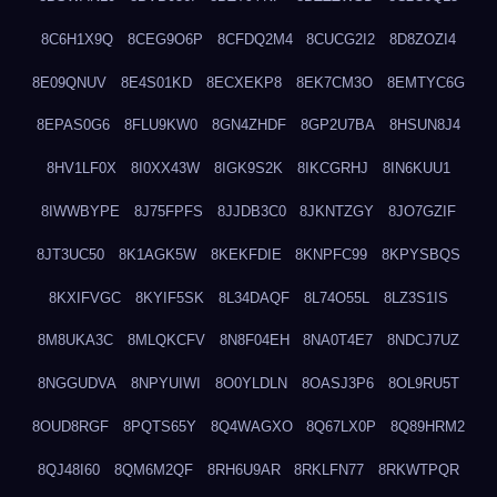
8C6H1X9Q
8CEG9O6P
8CFDQ2M4
8CUCG2I2
8D8ZOZI4
8E09QNUV
8E4S01KD
8ECXEKP8
8EK7CM3O
8EMTYC6G
8EPAS0G6
8FLU9KW0
8GN4ZHDF
8GP2U7BA
8HSUN8J4
8HV1LF0X
8I0XX43W
8IGK9S2K
8IKCGRHJ
8IN6KUU1
8IWWBYPE
8J75FPFS
8JJDB3C0
8JKNTZGY
8JO7GZIF
8JT3UC50
8K1AGK5W
8KEKFDIE
8KNPFC99
8KPYSBQS
8KXIFVGC
8KYIF5SK
8L34DAQF
8L74O55L
8LZ3S1IS
8M8UKA3C
8MLQKCFV
8N8F04EH
8NA0T4E7
8NDCJ7UZ
8NGGUDVA
8NPYUIWI
8O0YLDLN
8OASJ3P6
8OL9RU5T
8OUD8RGF
8PQTS65Y
8Q4WAGXO
8Q67LX0P
8Q89HRM2
8QJ48I60
8QM6M2QF
8RH6U9AR
8RKLFN77
8RKWTPQR