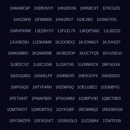
1HAKMC6P
1HDB3VUY
1HHJEK58
1HR93CXT
1I70CGZX
1IASZ8H3
1IF86W04
1IHA2RU7
1IOKJ9IZ
1IOWA7OG
1IWGPKRW
1JEZBYO7
1JFVZL7X
1JKQPSW2
1JL35ZZ0
1JUOBZ9U
1JZ9UNM8
1K1OOBX2
1KJONM1Y
1KJVH227
1KMG68BO
1KQW0D9E
1KUB22OP
1KUC7YQ5
1KVUSEU1
1L0EECVC
1L92C1GM
1LO2KT45
1LVWMXC9
1MF16JX6
1MZGQ4D3
1N3AELFF
1N3R82X5
1NERJOY9
1NIN2DXO
1NIPGIQG
1NTYF4RH
1NZ06F8Q
1OELGBE2
1OUI6BYG
1PET0A5T
1PMAFB0V
1PSGIWB2
1Q3BPV0D
1QBCT8D3
1QMT9XGT
1QWO8TSQ
1QYKS8IF
1RCW99QZ
1RDUWSSK
1RYOMZPR
1SFXG5XT
1SSBXDLO
1SZ258AV
1T04TFO9