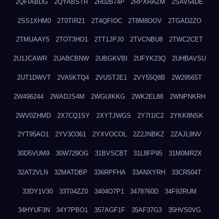
2QFIABDG
2QYABSTR
2R02B74P
2RPXRAZM
2SAV54DE
2SS1XHM0
2T0TIR21
2T4QFIOC
2T8M8OOV
2TGAD2ZO
2TMUAAY5
2TOT3HO1
2TT1JPJ0
2TVCNBU8
2TWC2CET
2U1JCAWR
2UABCBNW
2UBGKVBI
2UFYK23Q
2UHBAVSU
2UT1DWVT
2VA5KTQ4
2VUSTJE1
2VY55Q8B
2W29565T
2W496244
2WADJS4M
2WGUIKKG
2WK2EL88
2WNPNKRH
2WV0ZHMD
2X7CQ1SY
2XYTJWGS
2Y7I1IC2
2YKK8NSK
2YT95AO1
2YV3O361
2YXVOCOL
2Z2JNBKZ
2ZAJL9NV
30D5VUM9
30W729OG
31BVSCBT
31L8FP95
31M0MR2X
32AT2VLN
32MATDBP
336RPFHA
33ANXYRH
33CR504T
33DY1V30
33T04ZZ0
3404O7P1
3478760D
34F92RUM
34HYUF3N
34Y7PBO1
357AGF1F
35AF37G3
35HVS0VG