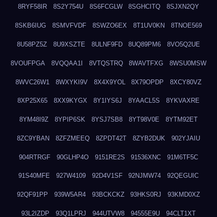
8RYF58IR
8S2Y754U
8S6FCGLW
8SGHCITQ
8SJXN2QY
8SKB6IUG
8SMVFVDF
8SWZO6EX
8T1UV0KN
8TNOE569
8U58PZ5Z
8U9XSZTE
8ULNF9FD
8UQ89PM6
8VO5Q2UE
8VOUFPGA
8VQQAA1I
8VTQSTRQ
8WAVTFXG
8WSU0MSW
8WVC26W1
8WXYKI9V
8X4X9YOL
8X79OPDP
8XCY80VZ
8XP25X65
8XX9KYGX
8Y1IYS6J
8YAACL5S
8YKVAXRE
8YM48I9Z
8YPIP6SK
8YSJ7SB8
8YT98V0E
8YTM92ET
8ZC9YBAN
8ZFZMEEQ
8ZPDT42T
8ZYB2DUK
902YJAIU
904RTRGF
90GLHP4O
9151RE2S
91536XNC
91M6TF5C
91S40MFE
927W4109
92D4V1SF
92NJMW74
92QEGUIC
92QF91PP
939W5AR4
93BCKCKZ
93HKS0RJ
93KMD0XZ
93L2IZDP
93Q1LPRJ
944UTVW8
94555E9U
94CLT1XT