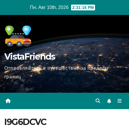
Перейти
Пн. Авг 10th, 2026
2:31:17 PM
к
содержимому
VistaFriends
Отправляйтесь в путешествие за пределы
границ
I9G6DCVC