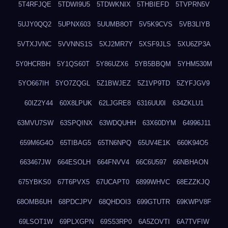
5T4RFJQE
5TDWI9U5
5TDWKNIX
5THBIEFD
5TVPRN5V
5UJY0QQ2
5UPNX603
5UUMB8OT
5V5K9CVS
5VB3LIYB
5VTXJVNC
5VVNNS1S
5XJ2MR7Y
5XSF9JLS
5XU6ZP3A
5Y0HCRBH
5Y1QS60T
5Y86UZX6
5YB5BBQM
5YHM530M
5YO667IH
5YO7ZQGL
5Z1BWJEZ
5Z1VP9TD
5ZYFJGV9
60IZ2Y44
60X8LPUK
62LJGRE8
6316UU0I
634ZKLU1
63MVU7SW
63SPQINX
63WDQUHH
63X60DYM
64996J11
659M6G4O
65TIBAG5
65TN6NPQ
65UV4E1K
660K94O5
663467JW
664ESOLH
664FNVV4
66C6U597
66NBHAON
675YBKS0
67T6PVX5
67UCAPT0
6899WHVC
68EZZKJQ
68OMB6UH
68PDCJPV
68QHDOI3
699GTUTR
69KWPV8F
69LSOT1W
69PLXGPN
69S53RP0
6A5ZOVTI
6A7TVFIW