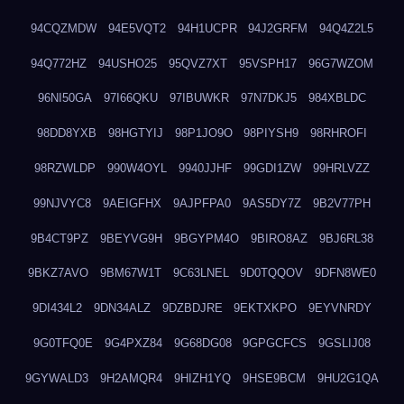
94CQZMDW
94E5VQT2
94H1UCPR
94J2GRFM
94Q4Z2L5
94Q772HZ
94USHO25
95QVZ7XT
95VSPH17
96G7WZOM
96NI50GA
97I66QKU
97IBUWKR
97N7DKJ5
984XBLDC
98DD8YXB
98HGTYIJ
98P1JO9O
98PIYSH9
98RHROFI
98RZWLDP
990W4OYL
9940JJHF
99GDI1ZW
99HRLVZZ
99NJVYC8
9AEIGFHX
9AJPFPA0
9AS5DY7Z
9B2V77PH
9B4CT9PZ
9BEYVG9H
9BGYPM4O
9BIRO8AZ
9BJ6RL38
9BKZ7AVO
9BM67W1T
9C63LNEL
9D0TQQOV
9DFN8WE0
9DI434L2
9DN34ALZ
9DZBDJRE
9EKTXKPO
9EYVNRDY
9G0TFQ0E
9G4PXZ84
9G68DG08
9GPGCFCS
9GSLIJ08
9GYWALD3
9H2AMQR4
9HIZH1YQ
9HSE9BCM
9HU2G1QA