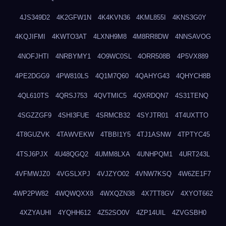
4JS349D2
4K2GFW1N
4K4KVN36
4KML855I
4KNS3G0Y
4KQJIFMI
4KWTO3AT
4LXNH9M8
4M8RR8DW
4NNSAVOG
4NOFJHTI
4NRBYMY1
4O9WC0SL
4ORR508B
4P5VX889
4PE2DGG9
4PW810LS
4Q1M7Q60
4QAHYG43
4QHYCH8B
4QL610TS
4QRSJ753
4QVTMIC5
4QXRDQN7
4S31TENQ
4SGZZGF9
4SHI3FUE
4SRMCB32
4SYJTR01
4T4UXTTO
4T8GUZVK
4TAWVEKW
4TBBI1Y5
4TJ1ASNW
4TPTYC45
4TSJ6PJX
4U48QGQ2
4UMM8LXA
4UNHPQM1
4URT243L
4VFMWJZ0
4VGSLXPJ
4VJZYO02
4VNW7KSQ
4W6ZE1F7
4WP2PW82
4WQWQXX8
4WXQZN38
4X7TT8GV
4XYOT662
4XZYAUHI
4YQHH612
4Z52SO0V
4ZP14UIL
4ZVGSBH0