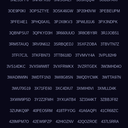
3OE9P0KI
3OPSZTYE
3OSK46GW
3P20H0VW
3PEBEUPM
3PFEI4E1
3PHQ0AXL
3PJX8KV3
3PWL81U6
3PX3NDPK
3QBNPSU7
3QPKYD3H
3R660UUO
3R8OBY8R
3RJJOB51
3RM5TAUQ
3RV0N612
3SRBQEDJ
3SXFZOBA
3TBVTN7Z
3TFI7CJL
3TKFBN73
3TTB618D
3TVMVY4A
3VPL82H9
3VS14DKC
3VX5WW8T
3VXFRWKX
3VZRTGEK
3W3MHD4O
3WAD8W9N
3WDTF1N3
3WI8G8SN
3WQDYCWK
3WTTA97N
3WU70G19
3X71FE60
3XC4DIU7
3XMIH0VI
3XMLLD4K
3XWW9P5D
3Y2Z2FMH
3YXUATB4
3Z3344KT
3ZBBJF82
3ZUNKQ9P
40PEO5RM
418TPYOG
41A6AQPI
41CR68ZC
428MPM7O
42EW9PZP
42HIOZNV
42QOZROE
437L5RRA