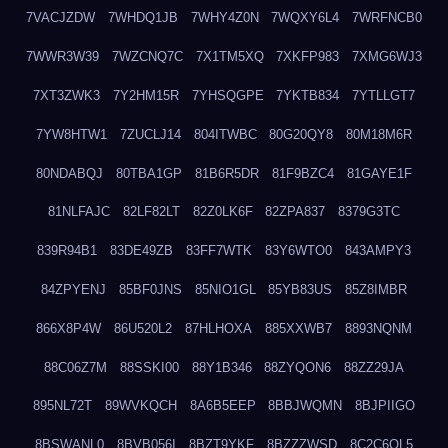
7VACJZDW
7WHDQ1JB
7WHY4Z0N
7WQXY6L4
7WRFNCB0
7WWR3W39
7WZCNQ7C
7X1TM5XQ
7XKFP983
7XMG6WJ3
7XT3ZWK3
7Y2HM15R
7YHSQGPE
7YKTB834
7YTLLGT7
7YW8HTW1
7ZUCLJ14
804ITWBC
80G20QY8
80M18M6R
80NDABQJ
80TBA1GP
81B6R5DR
81F9BZC4
81GAYE1F
81NLFAJC
82LF82LT
82Z0LK6F
82ZPA837
8379G3TC
839R94B1
83DE49ZB
83FF7WTK
83Y6WTO0
843AMPY3
84ZPYENJ
85BF0JNS
85NIO1GL
85YB83US
85Z8IMBR
866X8P4W
86U520L2
87HLHOXA
885XXWB7
8893NQNM
88C06Z7M
88SSKI00
88Y1B346
88ZYQON6
88ZZ29JA
895NL72T
89WVKQCH
8A6B5EEP
8BBJWQMN
8BJPIIGO
8BSWANL0
8BVB056I
8BZT9YKF
8BZZZWSD
8C2C6QL5