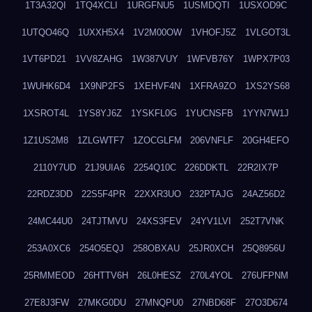
1T3A32QI
1TQ4XCLI
1URGFNU5
1USMDQTI
1USXOD9C
1UTQO46Q
1UXXH5X4
1V2M00OW
1VHOFJ5Z
1VLGOT3L
1VT6PD21
1VV8ZAHG
1W387VUY
1WFVB76Y
1WPX7P03
1WUHK6D4
1X9NP2FS
1XEHVF4N
1XFRA9ZO
1XS2YS68
1XSROT4L
1YS8YJ6Z
1YSKFL0G
1YUCNSFB
1YYN7W1J
1Z1US2M8
1ZLGWTF7
1ZOCGLFM
206VNFLF
20GH4EFO
2110Y7UD
21J9UIA6
2254Q10C
226DDKTL
22R2IX7P
22RDZ3DD
22S5F4PR
22XXR3UO
232PTAJG
24AZ56D2
24MC44U0
24TJTMVU
24XS3FEV
24YV1LVI
252T7VNK
253A0XC6
254O5EQJ
258OBXAU
25JR0XCH
25Q8956U
25RMMEOD
26HTTV6H
26L0HESZ
270L4YOL
276UFPNM
27E8J3FW
27MKG0DU
27MNQPU0
27NBD68F
27O3D674