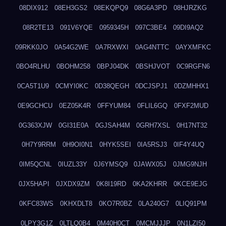
08DIX912
08EH3GS2
08EKQPQ9
08G6A3PD
08HJRZKG
08R2TE13
091V6YQE
0959345H
097C3BE4
09DI9AQ2
09RKK0JO
0A54G2WE
0A7RXWXI
0AG4NTTC
0AYXMFKC
0BO4RLHU
0BOHM258
0BPJ04DK
0BSHJVOT
0C9RGFN6
0CA5T1U9
0CMYI0KC
0D38QEGH
0DCJSPJ1
0DZMHHX1
0E9GCHCU
0EZ05K4R
0FFYUM84
0FLIL6GQ
0FXF2MUD
0G363XJW
0GI31E0A
0GJSAH4M
0GRH7XSL
0H17NT32
0H7Y9RRM
0H9OI0N1
0HYK5SEI
0IA5RSJ3
0IF4Y4UQ
0IM5QCNL
0IUZL33Y
0J6YMSQ9
0JAWX05J
0JMG9NJH
0JX5HAPI
0JXDX9ZM
0K8I19RD
0KA2KHRR
0KCE9EJG
0KFC83WS
0KHXDLT8
0KO7R0BZ
0LA240G7
0LIQ91PM
0LPY3G1Z
0LTLQ0B4
0M40H0CT
0MCMJJJP
0N1LZI50