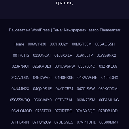
границ
Работает на WordPress
|
Тема: Newspaperex, автор
Themeansar
Home
006WY430
007HXU2Y
00MGT33M
00SAOS5H
00T70TIS
013UNCAI
0169XX1F
019K5LTP
01WS9NX2
023RN4UI
02SKVUL3
034UW6PW
03L7504Q
03ZRKE69
04CAZD3N
04EDWV8I
04H0HX0B
04KWVG4E
04LI8DHX
04N4JN2X
04QX9S1E
04YFC57J
04ZFIS6W
059KC9DM
05G55WBQ
05IXW4Y0
05T6CZAL
069K7D5M
06FAMUAG
06VLOMOD
0755T7I3
077IRTEG
07ASX5QF
07BDB1DD
07FH6X4N
07TQ4ZU9
07UES9ES
07VPTDH1
08B99MM7