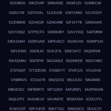
50JO9B1K
50KZ2V9P
50NNJN5E
50S8F1Z0
510NBX1W
5160U7JM
51D7XGKL
51JUGSIB
51MY24WU
51VJOSDY
51ZE8MKB
522X4O28
52D4GH9B
52FJKYTB
52MOA4HC
52SYO0Q2
52TPECFV
52W5K0BY
52XXY91Q
53ATDBWI
53EKZAMH
53Z8FUAW
54PKU5CO
551HGV0S
553WPS4S
55FLR3W1
55IE9L4V
55JKJF3L
55NCOA72
55QDIRSM
55XAQHMU
56975PIR
56GSA0U2
56QN3KEB
56SCV4BG
571FDQ4T
5771DEGW
57G6BV7Y
57IUFJJS
57LA2HJ6
57N9R0VG
57Z141YR
584ZQC53
58G12L5U
595U946N
59BSESDJ
59FRMR7X
59T11ZKH
5AFUR9TL
5AOPNSAW
5AQL07P2
5ASS9KJO
5AY4N3YE
5B3AF4SH
5CDCU7YL
5CWV233T
5DFYUFZ0
5DKYT31C
5DM253CG
5E4JC1TI