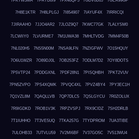
7FKTW3MA
7FRYD8I9
7FX48QP3
7GDV0B8J
7GER99GF
7H8E1KTR
7H8LPLGJ
7I854907
7IAYUF4X
7IRRICQI
7JIRAAHO
7JJO4AR2
7JLOZ9Q7
7KWC77GK
7LALYSM0
7LCWIIY0
7LVURME7
7M1UWA38
7MHLTVDG
7MM4F50B
7NL020H5
7NS5N00M
7NSA9LFN
7NZIGFWV
7O15HQUY
7O6U1WZR
7O89DJ0L
7OB253FZ
7ODLM7D2
7OY8DOTS
7P5VTP24
7PDDGXNL
7PDF28N1
7PISQHBH
7PKT2VUV
7PN5ZVPO
7PS4XQMK
7PVQC4XL
7PVZ4BY4
7PY3EC1H
7Q1VZL8M
7QAQLLVB
7QP7DLC5
7QSLGYCU
7R0ZOLUX
7R9IGDKD
7ROB1V3K
7RPZVSPJ
7RX9CIDZ
7SH2DRLB
7T1IUHHO
7T3VE5UQ
7TKA257G
7TYDPROM
7UA3TIBE
7ULOHB33
7UTVLU59
7V2MI6BF
7V37GO5C
7V513WU4