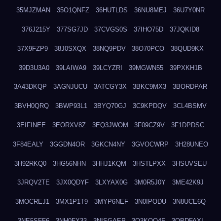
35MJZMAN
35O1QNFZ
36HUTLDS
36NU8MEJ
36U7Y0NR
376J215Y
377SG7JD
37CVGS0S
37IHO75D
37JQKID8
37X9FZP9
38J0SXQX
38NQ9PDV
38O70PCO
38QUD9KX
39D3U3A0
39LAIWA9
39LCYZRI
39MGWN55
39PXKH1B
3A43DKQP
3AGNJUCU
3ATCGY3X
3BKC9MX3
3BORDPAR
3BVH0QRQ
3BWP93L1
3BYQ70GJ
3C9KPDQV
3CL4BSMV
3EIFINEE
3EORXV8Z
3EQ3JWOM
3F09CZ9V
3F1DPDSC
3F84EALY
3GGDN4OR
3GKCN4NY
3GVOCWRP
3H28UNEO
3H92RKQ0
3HG56NHN
3HHJ1KQM
3HSTLPXX
3HSUVSEU
3JRQV2TE
3JX0QDYF
3LXYAX0G
3M0R5J0Y
3ME42K9J
3MOCREJ1
3MX1P1T9
3MYP6NEF
3N0IPODU
3N8UCE6Q
3NE5SFF6
3NH0FX33
3NISGAEP
3O3KQQ4F
3OBDFAXI