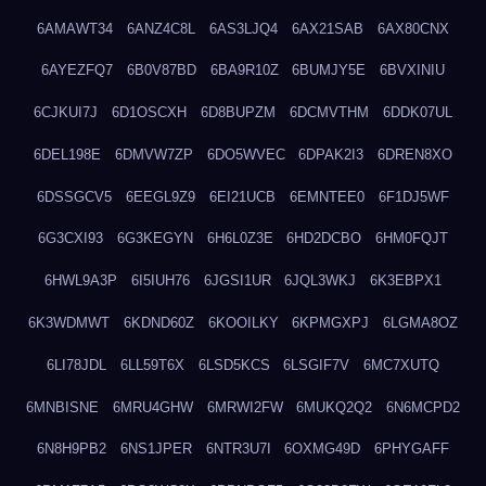
6AMAWT34
6ANZ4C8L
6AS3LJQ4
6AX21SAB
6AX80CNX
6AYEZFQ7
6B0V87BD
6BA9R10Z
6BUMJY5E
6BVXINIU
6CJKUI7J
6D1OSCXH
6D8BUPZM
6DCMVTHM
6DDK07UL
6DEL198E
6DMVW7ZP
6DO5WVEC
6DPAK2I3
6DREN8XO
6DSSGCV5
6EEGL9Z9
6EI21UCB
6EMNTEE0
6F1DJ5WF
6G3CXI93
6G3KEGYN
6H6L0Z3E
6HD2DCBO
6HM0FQJT
6HWL9A3P
6I5IUH76
6JGSI1UR
6JQL3WKJ
6K3EBPX1
6K3WDMWT
6KDND60Z
6KOOILKY
6KPMGXPJ
6LGMA8OZ
6LI78JDL
6LL59T6X
6LSD5KCS
6LSGIF7V
6MC7XUTQ
6MNBISNE
6MRU4GHW
6MRWI2FW
6MUKQ2Q2
6N6MCPD2
6N8H9PB2
6NS1JPER
6NTR3U7I
6OXMG49D
6PHYGAFF