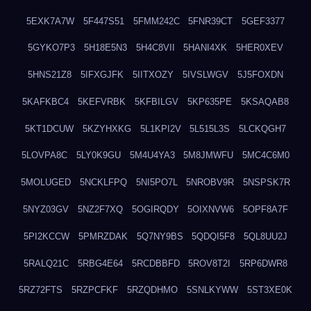
5EXK7A7W
5F447S51
5FMM242C
5FNR39CT
5GEF3377
5GYKO7P3
5H18E5N3
5H4C8VII
5HANI4XK
5HER0XEV
5HNS21Z8
5IFXGJFK
5IITXOZY
5IVSLWGV
5J5FOXDN
5KAFKBC4
5KEFVRBK
5KFBILGV
5KP635PE
5KSAQAB8
5KT1DCUW
5KZYHXKG
5L1KPI2V
5L515L3S
5LCKQGH7
5LOVPA8C
5LY0K9GU
5M4U4YA3
5M8JMWFU
5MC4C6M0
5MOLUGED
5NCKLFPQ
5NI5PO7L
5NROBV9R
5NSPSK7R
5NYZ03GV
5NZ2F7XQ
5OGIRQDY
5OIXNVW6
5OPF8A7F
5PI2KCCW
5PMRZDAK
5Q7NY9BS
5QDQI5F8
5QL8UU2J
5RALQ21C
5RBG4E64
5RCDBBFD
5ROV8T2I
5RP6DWR8
5RZ72FTS
5RZPCFKF
5RZQDHMO
5SNLKYWW
5ST3XE0K