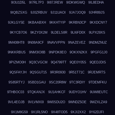
9I3U1D5L
9I7RL7P3
9I87JREW
9IDKWGWQ
9IL8EDHA
9IQBZSXG
9J0ZRBUV
9J11UAOI
9JA7JOQ9
9JHR89JS
9JKLGY5E
9KBAABXH
9KKHTYIP
9KRBN3CP
9KXDCNY7
9KYCB7O6
9KZY0X2M
9LDELS8R
9LI6FD0X
9LPX29XS
9M408HT8
9N08A9CF
9NAVVPPN
9NAZEVEZ
9NDMZNUZ
9NKKRBUS
9NM3IO8B
9NPDK8EO
9OKXN2KX
9PGFG1J0
9PIZMO0H
9Q3CVGCM
9Q4799TT
9QE0Y05S
9QEDJDIS
9QSFAYJH
9QSGU715
9R3R0930
9R51T71C
9RJEMRTS
9S85RTYJ
9SBD1GAU
9SC20R8W
9TC3RDIY
9TDEMFKU
9THBOC03
9TQKANJX
9U1AHKCF
9UDYO1HV
9UW8EUTC
9VL4EOJB
9VLVMX0I
9W0SDU2O
9WNDZ5OE
9WZXLZA9
9X1M8G59
9X1RL5NO
9X48TOD5
9XJI2XX2
9Y62DJFI