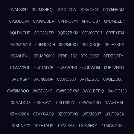
0NALSI2P
0NFM8HBQ
0O1D2CFA
0O3VCZC0
0OY5HHNM
0P2UDQV4
0P3WEUER
0PHNO5Y4
0PPJIUB7
0PUMEZB4
0QLRKCUP
0QO261FR
0QR27BKM
0QV0STGJ
0R7FXEI4
0RCWTWLK
0RH9C3CH
0S284R8O
0S4IXXQE
0S9E2KPP
0SA9HP4L
0T1MPQXC
0T8PUJB2
0T9LQ0SF
0TDEQ0TY
0TWV72OF
0U01AD7B
0U56W7B0
0UDKWD5I
0UELVNFD
0V2IXSF4
0V3N6SQF
0VJAC930
0VY5ZG3D
0W3LZD86
0W58MBQO
0W5D86N5
0W8SOPXW
0WY1BFPQ
0X4GG1J6
0XAANC43
0XI05VVT
0XLR0SZZ
0XW3VGXD
0ZAVTHSI
0ZM4J2CX
0ZVYGAG2
0ZXS0PVO
105XMS37
10LFO9CA
10SRNZZ2
10ZH1AUS
10ZZI8A5
1103WHO1
11MGVORK