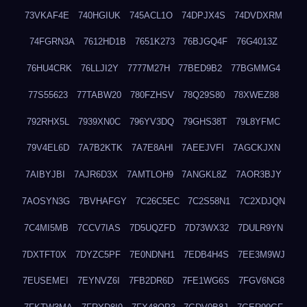
73VKAF4E
740HGIUK
745ACL1O
74DPJX4S
74DVDXRM
74FGRN3A
7612HD1B
7651K273
76BJGQ4F
76G4013Z
76HU4CRK
76LLJI2Y
7777M27H
77BED9B2
77BGMMG4
77S55623
77TABW20
780FZHSV
78Q29S80
78XWEZ88
792RHX5L
7939XN0C
796YV3DQ
79GHS38T
79L8YFMC
79V4EL6D
7A7B2KTK
7A7E8AHI
7AEEJVFI
7AGCKJXN
7AIBYJBI
7AJR6D3X
7AMTLOH9
7ANGKL8Z
7AOR3BJY
7AOSYN3G
7BVHAFGY
7C26C5EC
7C2S58N1
7C2XDJQN
7C4MI5MB
7CCV7IAS
7D5UQZFD
7D73WX32
7DULR9YN
7DXTFT0X
7DYZC5PF
7E0NDNH1
7EDB4H4S
7EE3M9WJ
7EUSEMEI
7EYNVZ6I
7FB2DR6D
7FE1WG6S
7FGV6NG8