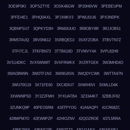
3OE9P0KI
3OPSZTYE
3OSK46GW
3P20H0VW
3PEBEUPM
3PFEI4E1
3PHQ0AXL
3PJX8KV3
3PWL81U6
3PX3NDPK
3QBNPSU7
3QPKYD3H
3R660UUO
3R8OBY8R
3RJJOB51
3RM5TAUQ
3RV0N612
3SRBQEDJ
3SXFZOBA
3TBVTN7Z
3TFI7CJL
3TKFBN73
3TTB618D
3TVMVY4A
3VPL82H9
3VS14DKC
3VX5WW8T
3VXFRWKX
3VZRTGEK
3W3MHD4O
3WAD8W9N
3WDTF1N3
3WI8G8SN
3WQDYCWK
3WTTA97N
3WU70G19
3X71FE60
3XC4DIU7
3XMIH0VI
3XMLLD4K
3XWW9P5D
3Y2Z2FMH
3YXUATB4
3Z3344KT
3ZBBJF82
3ZUNKQ9P
40PEO5RM
418TPYOG
41A6AQPI
41CR68ZC
428MPM7O
42EW9PZP
42HIOZNV
42QOZROE
437L5RRA
43BE766X
43EEF23E
43IP3TZ3
43OJ1AEY
43SSFXBJ