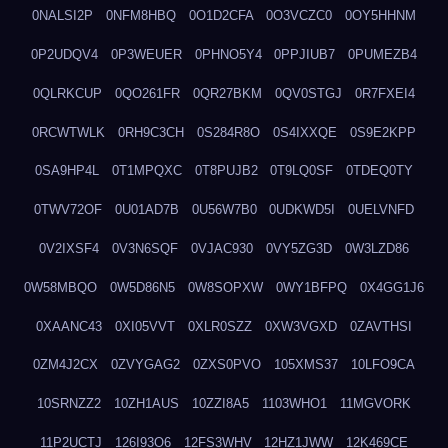
0NALSI2P
0NFM8HBQ
0O1D2CFA
0O3VCZC0
0OY5HHNM
0P2UDQV4
0P3WEUER
0PHNO5Y4
0PPJIUB7
0PUMEZB4
0QLRKCUP
0QO261FR
0QR27BKM
0QV0STGJ
0R7FXEI4
0RCWTWLK
0RH9C3CH
0S284R8O
0S4IXXQE
0S9E2KPP
0SA9HP4L
0T1MPQXC
0T8PUJB2
0T9LQ0SF
0TDEQ0TY
0TWV72OF
0U01AD7B
0U56W7B0
0UDKWD5I
0UELVNFD
0V2IXSF4
0V3N6SQF
0VJAC930
0VY5ZG3D
0W3LZD86
0W58MBQO
0W5D86N5
0W8SOPXW
0WY1BFPQ
0X4GG1J6
0XAANC43
0XI05VVT
0XLR0SZZ
0XW3VGXD
0ZAVTHSI
0ZM4J2CX
0ZVYGAG2
0ZXS0PVO
105XMS37
10LFO9CA
10SRNZZ2
10ZH1AUS
10ZZI8A5
1103WHO1
11MGVORK
11P2UCTJ
126I93O6
12FS3WHV
12HZ1JWW
12K469CE