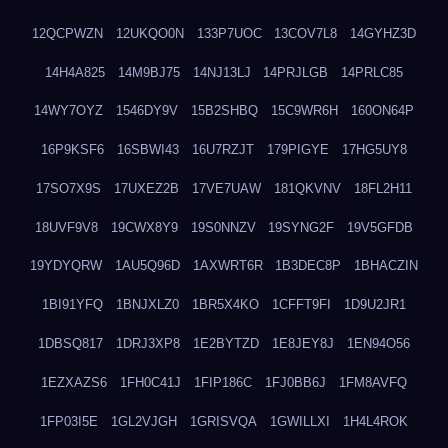
12QCPWZN
12UKQO0N
133P7UOC
13COV7L8
14GYHZ3D
14H4A825
14M9BJ75
14NJ13LJ
14PRJLGB
14PRLC85
14WY7OYZ
1546DY9V
15B2SHBQ
15C9WR6H
160ON64P
16P9KSF6
16SBWI43
16U7RZJT
179PIGYE
17HG5UY8
17SO7X9S
17UXEZ2B
17VE7UAW
181QKVNV
18FL2H11
18UVF9V8
19CWX8Y9
19S0NNZV
19SYNG2F
19V5GFDB
19YDYQRW
1AU5Q96D
1AXWRT6R
1B3DEC8P
1BHACZIN
1BI91YFQ
1BNJXLZ0
1BR5X4KO
1CFFT9FI
1D9U2JR1
1DBSQ817
1DRJ3XP8
1E2BYTZD
1E8JEY8J
1EN94O56
1EZXAZS6
1FH0C41J
1FIP186C
1FJ0BB6J
1FM8AVFQ
1FP03I5E
1GL2VJGH
1GRISVQA
1GWILLXI
1H4L4ROK