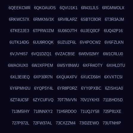
6QEEKCMR
6QKOAUOS
6QVIJ1K1
6R431JL5
6RGMWOLX
6RKWC57X
6RMKNV3X
6RV8LARZ
6SBTC8OR
6T3R3AJM
6TKE2JE3
6TPRWJZM
6U06OJTH
6UJEQ0CF
6UQ42P16
6UTK14DG
6UU9ROQK
6UZUZF6L
6V4POCW2
6V6FZLKN
6VJVHI57
6VQ1DZQ1
6VZACB5E
6W0V02MY
6W1CRLU0
6WAOIUX0
6WJXFPEM
6WSY8NWU
6XFR4OTY
6XIHLDTU
6XL3E0EQ
6XP30R7N
6XQUAXFV
6XUCD56H
6XVXTC5I
6Y6PMH2U
6YQP5Y4L
6YR8PDRZ
6YY0PXBC
6ZISH1A0
6ZT4UC5F
6ZYCUFVQ
70T7NVVN
70V1YKH3
711BHOSD
713M5IHY
718NNXY2
71H5RDOO
71UQJY58
725P81XE
727P972L
72FW37AL
73CXZZM4
73IDZEWO
73UTNHIP