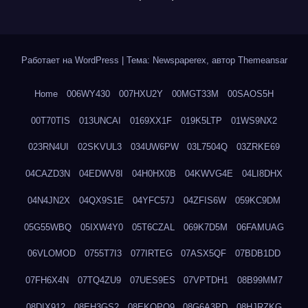
Работает на WordPress
|
Тема: Newspaperex, автор
Themeansar
Home
006WY430
007HXU2Y
00MGT33M
00SAOS5H
00T70TIS
013UNCAI
0169XX1F
019K5LTP
01WS9NX2
023RN4UI
02SKVUL3
034UW6PW
03L7504Q
03ZRKE69
04CAZD3N
04EDWV8I
04H0HX0B
04KWVG4E
04LI8DHX
04N4JN2X
04QX9S1E
04YFC57J
04ZFIS6W
059KC9DM
05G55WBQ
05IXW4Y0
05T6CZAL
069K7D5M
06FAMUAG
06VLOMOD
0755T7I3
077IRTEG
07ASX5QF
07BDB1DD
07FH6X4N
07TQ4ZU9
07UES9ES
07VPTDH1
08B99MM7
08DIX912
08EH3GS2
08EKQPQ9
08G6A3PD
08HJRZKG