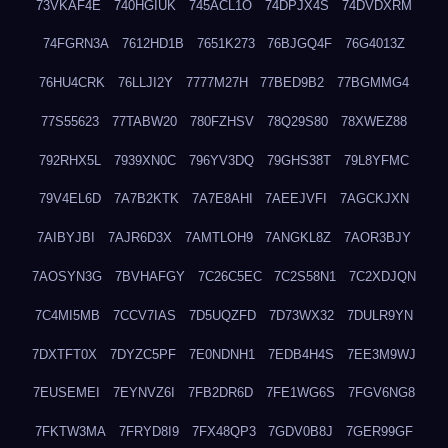
73VKAF4E
740HGIUK
745ACL1O
74DPJX4S
74DVDXRM
74FGRN3A
7612HD1B
7651K273
76BJGQ4F
76G4013Z
76HU4CRK
76LLJI2Y
7777M27H
77BED9B2
77BGMMG4
77S55623
77TABW20
780FZHSV
78Q29S80
78XWEZ88
792RHX5L
7939XN0C
796YV3DQ
79GHS38T
79L8YFMC
79V4EL6D
7A7B2KTK
7A7E8AHI
7AEEJVFI
7AGCKJXN
7AIBYJBI
7AJR6D3X
7AMTLOH9
7ANGKL8Z
7AOR3BJY
7AOSYN3G
7BVHAFGY
7C26C5EC
7C2S58N1
7C2XDJQN
7C4MI5MB
7CCV7IAS
7D5UQZFD
7D73WX32
7DULR9YN
7DXTFT0X
7DYZC5PF
7E0NDNH1
7EDB4H4S
7EE3M9WJ
7EUSEMEI
7EYNVZ6I
7FB2DR6D
7FE1WG6S
7FGV6NG8
7FKTW3MA
7FRYD8I9
7FX48QP3
7GDV0B8J
7GER99GF