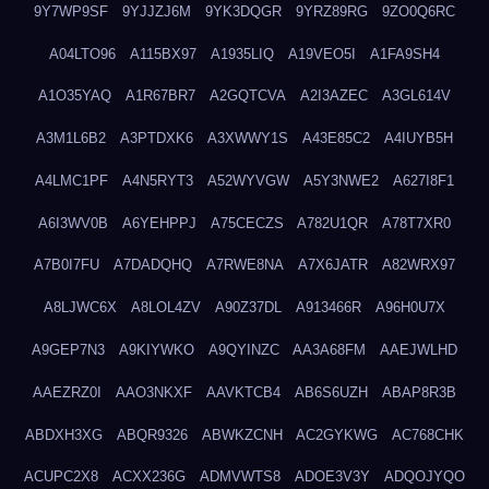
9Y7WP9SF
9YJJZJ6M
9YK3DQGR
9YRZ89RG
9ZO0Q6RC
A04LTO96
A115BX97
A1935LIQ
A19VEO5I
A1FA9SH4
A1O35YAQ
A1R67BR7
A2GQTCVA
A2I3AZEC
A3GL614V
A3M1L6B2
A3PTDXK6
A3XWWY1S
A43E85C2
A4IUYB5H
A4LMC1PF
A4N5RYT3
A52WYVGW
A5Y3NWE2
A627I8F1
A6I3WV0B
A6YEHPPJ
A75CECZS
A782U1QR
A78T7XR0
A7B0I7FU
A7DADQHQ
A7RWE8NA
A7X6JATR
A82WRX97
A8LJWC6X
A8LOL4ZV
A90Z37DL
A913466R
A96H0U7X
A9GEP7N3
A9KIYWKO
A9QYINZC
AA3A68FM
AAEJWLHD
AAEZRZ0I
AAO3NKXF
AAVKTCB4
AB6S6UZH
ABAP8R3B
ABDXH3XG
ABQR9326
ABWKZCNH
AC2GYKWG
AC768CHK
ACUPC2X8
ACXX236G
ADMVWTS8
ADOE3V3Y
ADQOJYQO