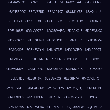
6AMAWT34
6ANZ4C8L
6AS3LJQ4
6AX21SAB
6AX80CNX
6AYEZFQ7
6B0V87BD
6BA9R10Z
6BUMJY5E
6BVXINIU
6CJKUI7J
6D1OSCXH
6D8BUPZM
6DCMVTHM
6DDK07UL
6DEL198E
6DMVW7ZP
6DO5WVEC
6DPAK2I3
6DREN8XO
6DSSGCV5
6EEGL9Z9
6EI21UCB
6EMNTEE0
6F1DJ5WF
6G3CXI93
6G3KEGYN
6H6L0Z3E
6HD2DCBO
6HM0FQJT
6HWL9A3P
6I5IUH76
6JGSI1UR
6JQL3WKJ
6K3EBPX1
6K3WDMWT
6KDND60Z
6KOOILKY
6KPMGXPJ
6LGMA8OZ
6LI78JDL
6LL59T6X
6LSD5KCS
6LSGIF7V
6MC7XUTQ
6MNBISNE
6MRU4GHW
6MRWI2FW
6MUKQ2Q2
6N6MCPD2
6N8H9PB2
6NS1JPER
6NTR3U7I
6OXMG49D
6PHYGAFF
6PM1Z7A5
6PO2WC0X
6PPNPOF5
6Q23B2FW
6QE19FL3