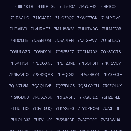
7H8E1KTR
7H8LPLGJ
7I854907
7IAYUF4X
7IRRICQI
7JIRAAHO
7JJO4AR2
7JLOZ9Q7
7KWC77GK
7LALYSM0
7LCWIIY0
7LVURME7
7M1UWA38
7MHLTVDG
7MM4F50B
7NL020H5
7NS5N00M
7NSA9LFN
7NZIGFWV
7O15HQUY
7O6U1WZR
7O89DJ0L
7OB253FZ
7ODLM7D2
7OY8DOTS
7P5VTP24
7PDDGXNL
7PDF28N1
7PISQHBH
7PKT2VUV
7PN5ZVPO
7PS4XQMK
7PVQC4XL
7PVZ4BY4
7PY3EC1H
7Q1VZL8M
7QAQLLVB
7QP7DLC5
7QSLGYCU
7R0ZOLUX
7R9IGDKD
7ROB1V3K
7RPZVSPJ
7RX9CIDZ
7SH2DRLB
7T1IUHHO
7T3VE5UQ
7TKA257G
7TYDPROM
7UA3TIBE
7ULOHB33
7UTVLU59
7V2MI6BF
7V37GO5C
7V513WU4