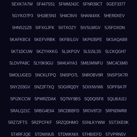
5EXK7A7W
5F447S51
5FMM242C
5FNR39CT
5GEF3377
5GYKO7P3
5H18E5N3
5H4C8VII
5HANI4XK
5HER0XEV
5HNS21Z8
5IFXGJFK
5IITXOZY
5IVSLWGV
5J5FOXDN
5KAFKBC4
5KEFVRBK
5KFBILGV
5KP635PE
5KSAQAB8
5KT1DCUW
5KZYHXKG
5L1KPI2V
5L515L3S
5LCKQGH7
5LOVPA8C
5LY0K9GU
5M4U4YA3
5M8JMWFU
5MC4C6M0
5MOLUGED
5NCKLFPQ
5NI5PO7L
5NROBV9R
5NSPSK7R
5NYZ03GV
5NZ2F7XQ
5OGIRQDY
5OIXNVW6
5OPF8A7F
5PI2KCCW
5PMRZDAK
5Q7NY9BS
5QDQI5F8
5QL8UU2J
5RALQ21C
5RBG4E64
5RCDBBFD
5ROV8T2I
5RP6DWR8
5RZ72FTS
5RZPCFKF
5RZQDHMO
5SNLKYWW
5ST3XE0K
5T4RFJQE
5TDWI9U5
5TDWKNIX
5THBIEFD
5TVPRN5V