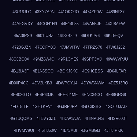
43U16JLC
43XY7A9N
441OKOJO
4474ZR0W
4489NF37
44AFGVXY
44CGH1H9
44E14L85
44VA5KJF
44XI8AFW
45A3IPS9
4601IURZ
46DGB3L9
46DLKJV6
46KT56QV
4728GJZN
47CQFY0O
47JMVITW
47TRZS70
47W8J2J2
48QJBQ0X
49MZ8W4O
49R1GYE9
49SPF3MJ
49WWVPJU
4B13IA3F
4B1N5SGO
4BOKJ6KQ
4C9HCESS
4D64LFAR
4D90P4CC
4DV2LKB3
4DWPQY14
4DYW6NWM
4DZ5J3RQ
4E402GTO
4E4R43JK
4EE6J1ME
4ENC34CO
4F88GRG8
4FDT5ITF
4GHTKFV1
4GJRPJFP
4GLC8SBG
4GOTUJAD
4GTUQOMS
4H5VY3Z1
4HCW1AJA
4HINPU4S
4HSR603T
4HVMV9QI
4I5H850W
4IL73M3I
4JGM8GIJ
4JH8IPKK