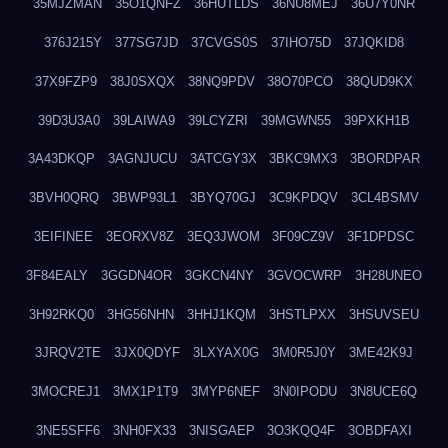
35MJZMAN
35O1QNFZ
36HUTLDS
36NU8MEJ
36U7Y0NR
376J215Y
377SG7JD
37CVGS0S
37IHO75D
37JQKID8
37X9FZP9
38J0SXQX
38NQ9PDV
38O70PCO
38QUD9KX
39D3U3A0
39LAIWA9
39LCYZRI
39MGWN55
39PXKH1B
3A43DKQP
3AGNJUCU
3ATCGY3X
3BKC9MX3
3BORDPAR
3BVH0QRQ
3BWP93L1
3BYQ70GJ
3C9KPDQV
3CL4BSMV
3EIFINEE
3EORXV8Z
3EQ3JWOM
3F09CZ9V
3F1DPDSC
3F84EALY
3GGDN4OR
3GKCN4NY
3GVOCWRP
3H28UNEO
3H92RKQ0
3HG56NHN
3HHJ1KQM
3HSTLPXX
3HSUVSEU
3JRQV2TE
3JX0QDYF
3LXYAX0G
3M0R5J0Y
3ME42K9J
3MOCREJ1
3MX1P1T9
3MYP6NEF
3N0IPODU
3N8UCE6Q
3NE5SFF6
3NH0FX33
3NISGAEP
3O3KQQ4F
3OBDFAXI