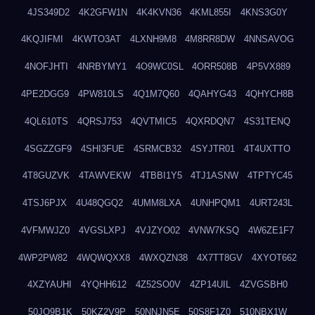
4JS349D2
4K2GFW1N
4K4KVN36
4KML855I
4KNS3G0Y
4KQJIFMI
4KWTO3AT
4LXNH9M8
4M8RR8DW
4NNSAVOG
4NOFJHTI
4NRBYMY1
4O9WC0SL
4ORR508B
4P5VX889
4PE2DGG9
4PW810LS
4Q1M7Q60
4QAHYG43
4QHYCH8B
4QL610TS
4QRSJ753
4QVTMIC5
4QXRDQN7
4S31TENQ
4SGZZGF9
4SHI3FUE
4SRMCB32
4SYJTR01
4T4UXTTO
4T8GUZVK
4TAWVEKW
4TBBI1Y5
4TJ1ASNW
4TPTYC45
4TSJ6PJX
4U48QGQ2
4UMM8LXA
4UNHPQM1
4URT243L
4VFMWJZ0
4VGSLXPJ
4VJZYO02
4VNW7KSQ
4W6ZE1F7
4WP2PW82
4WQWQXX8
4WXQZN38
4X7TT8GV
4XYOT662
4XZYAUHI
4YQHH612
4Z52SO0V
4ZP14UIL
4ZVGSBH0
50JO9B1K
50KZ2V9P
50NNJN5E
50S8F1Z0
510NBX1W