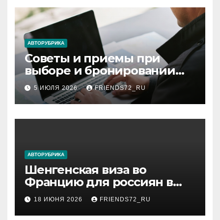
АВТОРУБРИКА
Советы и приемы при
выборе и бронировании
авиабилетов
5 ИЮЛЯ 2026
FRIENDS72_RU
АВТОРУБРИКА
Шенгенская виза во
Францию для россиян в
2026 году: сроки от 3 дней
18 ИЮНЯ 2026
FRIENDS72_RU
и список необходимых
документов