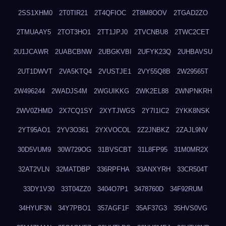
2SS1XHM0
2T0TIR21
2T4QFIOC
2T8M8OOV
2TGAD2ZO
2TMUAAY5
2TOT3HO1
2TT1JPJ0
2TVCNBU8
2TWC2CET
2U1JCAWR
2UABCBNW
2UBGKVBI
2UFYK23Q
2UHBAVSU
2UT1DWVT
2VA5KTQ4
2VUSTJE1
2VY55Q8B
2W29565T
2W496244
2WADJS4M
2WGUIKKG
2WK2EL88
2WNPNKRH
2WV0ZHMD
2X7CQ1SY
2XYTJWGS
2Y7I1IC2
2YKK8NSK
2YT95AO1
2YV3O361
2YXVOCOL
2Z2JNBKZ
2ZAJL9NV
30D5VUM9
30W729OG
31BVSCBT
31L8FP95
31M0MR2X
32AT2VLN
32MATDBP
336RPFHA
33ANXYRH
33CR504T
33DY1V30
33T04ZZ0
3404O7P1
3478760D
34F92RUM
34HYUF3N
34Y7PBO1
357AGF1F
35AF37G3
35HVS0VG