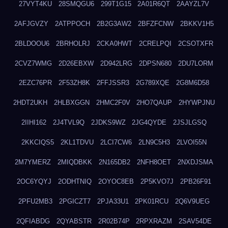
27VYT4KU
28SMQGU6
299T1G15
2A01R6QT
2AAYZL7V
2AFJGVZY
2ATPPOCH
2B2G3AW2
2BFZFCNW
2BKKV1H5
2BLDOOU6
2BRHOLRJ
2CKA0HWT
2CRELPQI
2CSOTXFR
2CVZ7WMG
2D26EBXW
2D942LRG
2DPSN680
2DU7LORM
2EZC76PR
2F53ZH8K
2FFJSSR3
2G789XQE
2G8M6D58
2HDT2UKH
2HLBXGGN
2HMC2F0V
2HO7QAUP
2HYWPJNU
2IIHI162
2J4TVL9Q
2JDKS9WZ
2JG4QYDE
2JSJLGSQ
2KKCIQS5
2KL1TDVU
2LCI7CW6
2LN9C5H3
2LVOI55N
2M7YMERZ
2MIQDBKK
2N165DB2
2NFH8OET
2NXDJSMA
2OC6YQYJ
2ODHTNIQ
2OYOC8EB
2P5KVO7J
2PB26F91
2PFU2MB3
2PGICZT7
2PJA33U1
2PK01RCU
2Q6V9UEG
2QFIABDG
2QYABSTR
2R02B74P
2RPXRAZM
2SAV54DE