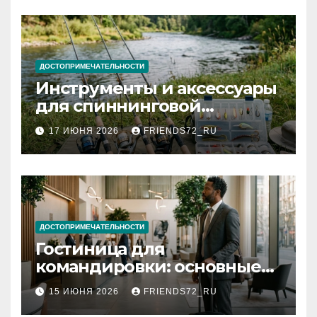
ДОСТОПРИМЕЧАТЕЛЬНОСТИ
Инструменты и аксессуары
для спиннинговой
рыбалки: назначение и
17 ИЮНЯ 2026
FRIENDS72_RU
типы
ДОСТОПРИМЕЧАТЕЛЬНОСТИ
Гостиница для
командировки: основные
критерии выбора
15 ИЮНЯ 2026
FRIENDS72_RU