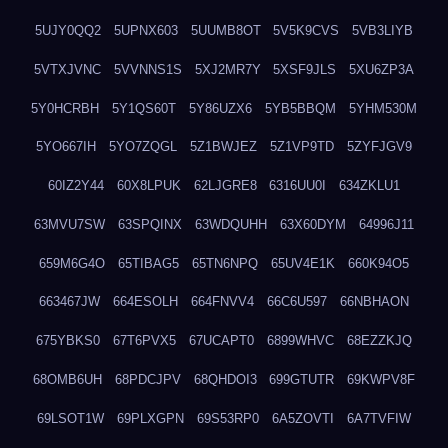
5UJY0QQ2
5UPNX603
5UUMB8OT
5V5K9CVS
5VB3LIYB
5VTXJVNC
5VVNNS1S
5XJ2MR7Y
5XSF9JLS
5XU6ZP3A
5Y0HCRBH
5Y1QS60T
5Y86UZX6
5YB5BBQM
5YHM530M
5YO667IH
5YO7ZQGL
5Z1BWJEZ
5Z1VP9TD
5ZYFJGV9
60IZ2Y44
60X8LPUK
62LJGRE8
6316UU0I
634ZKLU1
63MVU7SW
63SPQINX
63WDQUHH
63X60DYM
64996J11
659M6G4O
65TIBAG5
65TN6NPQ
65UV4E1K
660K94O5
663467JW
664ESOLH
664FNVV4
66C6U597
66NBHAON
675YBKS0
67T6PVX5
67UCAPT0
6899WHVC
68EZZKJQ
68OMB6UH
68PDCJPV
68QHDOI3
699GTUTR
69KWPV8F
69LSOT1W
69PLXGPN
69S53RP0
6A5ZOVTI
6A7TVFIW