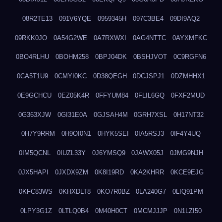
08R2TE13
091V6YQE
0959345H
097C3BE4
09DI9AQ2
09RKK0JO
0A54G2WE
0A7RXWXI
0AG4NTTC
0AYXMFKC
0BO4RLHU
0BOHM258
0BPJ04DK
0BSHJVOT
0C9RGFN6
0CA5T1U9
0CMYI0KC
0D38QEGH
0DCJSPJ1
0DZMHHX1
0E9GCHCU
0EZ05K4R
0FFYUM84
0FLIL6GQ
0FXF2MUD
0G363XJW
0GI31E0A
0GJSAH4M
0GRH7XSL
0H17NT32
0H7Y9RRM
0H9OI0N1
0HYK5SEI
0IA5RSJ3
0IF4Y4UQ
0IM5QCNL
0IUZL33Y
0J6YMSQ9
0JAWX05J
0JMG9NJH
0JX5HAPI
0JXDX9ZM
0K8I19RD
0KA2KHRR
0KCE9EJG
0KFC83WS
0KHXDLT8
0KO7R0BZ
0LA240G7
0LIQ91PM
0LPY3G1Z
0LTLQ0B4
0M40H0CT
0MCMJJJP
0N1LZI50