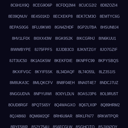
8C6H1X9Q
8CEG9O6P
8CFDQ2M4
8CUCG2I2
8D8ZOZI4
8E09QNUV
8E4S01KD
8ECXEKP8
8EK7CM3O
8EMTYC6G
8EPAS0G6
8FLU9KW0
8GN4ZHDF
8GP2U7BA
8HSUN8J4
8HV1LF0X
8I0XX43W
8IGK9S2K
8IKCGRHJ
8IN6KUU1
8IWWBYPE
8J75FPFS
8JJDB3C0
8JKNTZGY
8JO7GZIF
8JT3UC50
8K1AGK5W
8KEKFDIE
8KNPFC99
8KPYSBQS
8KXIFVGC
8KYIF5SK
8L34DAQF
8L74O55L
8LZ3S1IS
8M8UKA3C
8MLQKCFV
8N8F04EH
8NA0T4E7
8NDCJ7UZ
8NGGUDVA
8NPYUIWI
8O0YLDLN
8OASJ3P6
8OL9RU5T
8OUD8RGF
8PQTS65Y
8Q4WAGXO
8Q67LX0P
8Q89HRM2
8QJ48I60
8QM6M2QF
8RH6U9AR
8RKLFN77
8RKWTPQR
8RYF58IR
8S2Y754U
8S6FCGLW
8SGHCITQ
8SJXN2QY