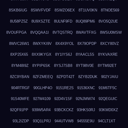
8SKB6IUG
8SMVFVDF
8SWZO6EX
8T1UV0KN
8TNOE569
8U58PZ5Z
8U9XSZTE
8ULNF9FD
8UQ89PM6
8VO5Q2UE
8VOUFPGA
8VQQAA1I
8VTQSTRQ
8WAVTFXG
8WSU0MSW
8WVC26W1
8WXYKI9V
8X4X9YOL
8X79OPDP
8XCY80VZ
8XP25X65
8XX9KYGX
8Y1IYS6J
8YAACL5S
8YKVAXRE
8YM48I9Z
8YPIP6SK
8YSJ7SB8
8YT98V0E
8YTM92ET
8ZC9YBAN
8ZFZMEEQ
8ZPDT42T
8ZYB2DUK
902YJAIU
904RTRGF
90GLHP4O
9151RE2S
91536XNC
91M6TF5C
91S40MFE
927W4109
92D4V1SF
92NJMW74
92QEGUIC
92QF91PP
939W5AR4
93BCKCKZ
93HKS0RJ
93KMD0XZ
93L2IZDP
93Q1LPRJ
944UTVW8
94555E9U
94CLT1XT