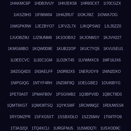
1HAKMC6P
1HDB3VUY
1HHJEK58
1HR93CXT
1I70CGZX
1IASZ8H3
1IF86W04
1IHA2RU7
1IOKJ9IZ
1IOWA7OG
1IWGPKRW
1JEZBYO7
1JFVZL7X
1JKQPSW2
1JL35ZZ0
1JUOBZ9U
1JZ9UNM8
1K1OOBX2
1KJONM1Y
1KJVH227
1KMG68BO
1KQW0D9E
1KUB22OP
1KUC7YQ5
1KVUSEU1
1L0EECVC
1L92C1GM
1LO2KT45
1LVWMXC9
1MF16JX6
1MZGQ4D3
1N3AELFF
1N3R82X5
1NERJOY9
1NIN2DXO
1NIPGIQG
1NTYF4RH
1NZ06F8Q
1OELGBE2
1OUI6BYG
1PET0A5T
1PMAFB0V
1PSGIWB2
1Q3BPV0D
1QBCT8D3
1QMT9XGT
1QWO8TSQ
1QYKS8IF
1RCW99QZ
1RDUWSSK
1RYOMZPR
1SFXG5XT
1SSBXDLO
1SZ258AV
1T04TFO9
1T3A32QI
1TQ4XCLI
1URGFNU5
1USMDQTI
1USXOD9C