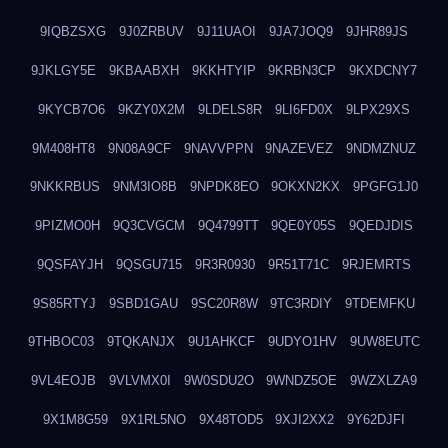
9IQBZSXG
9J0ZRBUV
9J11UAOI
9JA7JOQ9
9JHR89JS
9JKLGY5E
9KBAABXH
9KKHTYIP
9KRBN3CP
9KXDCNY7
9KYCB7O6
9KZY0X2M
9LDELS8R
9LI6FD0X
9LPX29XS
9M408HT8
9N08A9CF
9NAVVPPN
9NAZEVEZ
9NDMZNUZ
9NKKRBUS
9NM3IO8B
9NPDK8EO
9OKXN2KX
9PGFG1J0
9PIZMO0H
9Q3CVGCM
9Q4799TT
9QE0Y05S
9QEDJDIS
9QSFAYJH
9QSGU715
9R3R0930
9R51T71C
9RJEMRTS
9S85RTYJ
9SBD1GAU
9SC20R8W
9TC3RDIY
9TDEMFKU
9THBOC03
9TQKANJX
9U1AHKCF
9UDYO1HV
9UW8EUTC
9VL4EOJB
9VLVMX0I
9W0SDU2O
9WNDZ5OE
9WZXLZA9
9X1M8G59
9X1RL5NO
9X48TOD5
9XJI2XX2
9Y62DJFI