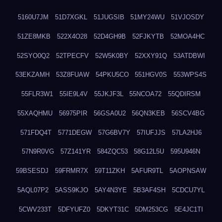
5160U7JM
51D7XGKL
51JUGSIB
51MY24WU
51VJOSDY
51ZE8MKB
522X4O28
52D4GH9B
52FJKYTB
52MOA4HC
52SYO0Q2
52TPECFV
52W5K0BY
52XXY91Q
53ATDBWI
53EKZAMH
53Z8FUAW
54PKU5CO
551HGV0S
553WPS4S
55FLR3W1
55IE9L4V
55JKJF3L
55NCOA72
55QDIRSM
55XAQHMU
56975PIR
56GSA0U2
56QN3KEB
56SCV4BG
571FDQ4T
5771DEGW
57G6BV7Y
57IUFJJS
57LA2HJ6
57N9R0VG
57Z141YR
584ZQC53
58G12L5U
595U946N
59BSESDJ
59FRMR7X
59T11ZKH
5AFUR9TL
5AOPNSAW
5AQL07P2
5ASS9KJO
5AY4N3YE
5B3AF4SH
5CDCU7YL
5CWV233T
5DFYUFZ0
5DKYT31C
5DM253CG
5E4JC1TI