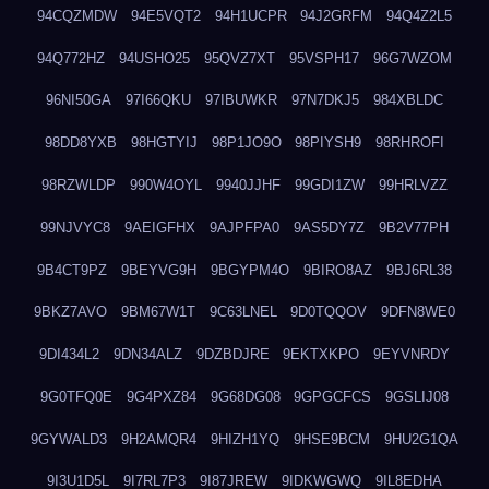
94CQZMDW
94E5VQT2
94H1UCPR
94J2GRFM
94Q4Z2L5
94Q772HZ
94USHO25
95QVZ7XT
95VSPH17
96G7WZOM
96NI50GA
97I66QKU
97IBUWKR
97N7DKJ5
984XBLDC
98DD8YXB
98HGTYIJ
98P1JO9O
98PIYSH9
98RHROFI
98RZWLDP
990W4OYL
9940JJHF
99GDI1ZW
99HRLVZZ
99NJVYC8
9AEIGFHX
9AJPFPA0
9AS5DY7Z
9B2V77PH
9B4CT9PZ
9BEYVG9H
9BGYPM4O
9BIRO8AZ
9BJ6RL38
9BKZ7AVO
9BM67W1T
9C63LNEL
9D0TQQOV
9DFN8WE0
9DI434L2
9DN34ALZ
9DZBDJRE
9EKTXKPO
9EYVNRDY
9G0TFQ0E
9G4PXZ84
9G68DG08
9GPGCFCS
9GSLIJ08
9GYWALD3
9H2AMQR4
9HIZH1YQ
9HSE9BCM
9HU2G1QA
9I3U1D5L
9I7RL7P3
9I87JREW
9IDKWGWQ
9IL8EDHA