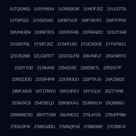
1UTQO46Q
1UXXH5X4
1V2M00OW
1VHOFJ5Z
1VLGOT3L
1VT6PD21
1VV8ZAHG
1W387VUY
1WFVB76Y
1WPX7P03
1WUHK6D4
1X9NP2FS
1XEHVF4N
1XFRA9ZO
1XS2YS68
1XSROT4L
1YS8YJ6Z
1YSKFL0G
1YUCNSFB
1YYN7W1J
1Z1US2M8
1ZLGWTF7
1ZOCGLFM
206VNFLF
20GH4EFO
2110Y7UD
21J9UIA6
2254Q10C
226DDKTL
22R2IX7P
22RDZ3DD
22S5F4PR
22XXR3UO
232PTAJG
24AZ56D2
24MC44U0
24TJTMVU
24XS3FEV
24YV1LVI
252T7VNK
253A0XC6
254O5EQJ
258OBXAU
25JR0XCH
25Q8956U
25RMMEOD
26HTTV6H
26L0HESZ
270L4YOL
276UFPNM
27E8J3FW
27MKG0DU
27MNQPU0
27NBD68F
27O3D674