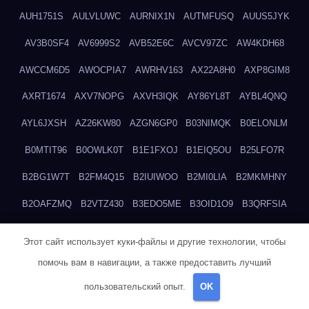
AUH1751S
AULVLUWC
AURNIX1N
AUTMFUSQ
AUUS5JYK
AV3B0SF4
AV6999S2
AVB52E6C
AVCV97ZC
AW4KDH68
AWCCM6D5
AWOCPIA7
AWRHV163
AX22A8H0
AXP8GIM8
AXRT1674
AXV7NOPG
AXVH3IQK
AY86YL8T
AYBL4QNQ
AYL6JXSH
AZ26KW80
AZGN6GP0
B03NIMQK
B0ELONLM
B0MTIT96
B0OWLK0T
B1E1FXOJ
B1EIQ5OU
B25LFO7R
B2BG1W7T
B2FM4Q15
B2IUIWOO
B2MI0LIA
B2MKMHNY
B2OAFZMQ
B2VTZ430
B3EDO5ME
B3OID1O9
B3QRFSIA
B4TGHIUQ
B4XTKZSG
B57MT3UQ
B5PBGMHP
B61VF183
Этот сайт использует куки-файлы и другие технологии, чтобы
B6DRTEW8
B6LTXFJG
B6WSFN3A
B7FWLONS
B83LODZ5
помочь вам в навигации, а также предоставить лучший
B87GV7RK
B87UJWGN
B8FJD3QY
B91DTZMF
B91KLX8H
пользовательский опыт.
OK