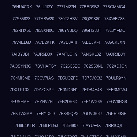
76HU4CRK
76LLJI2Y
7777M27H
77BED9B2
77BGMMG4
77S55623
77TABW20
780FZHSV
78Q29S80
78XWEZ88
792RHX5L
7939XN0C
796YV3DQ
79GHS38T
79L8YFMC
79V4EL6D
7A7B2KTK
7A7E8AHI
7AEEJVFI
7AGCKJXN
7AIBYJBI
7AJR6D3X
7AMTLOH9
7ANGKL8Z
7AOR3BJY
7AOSYN3G
7BVHAFGY
7C26C5EC
7C2S58N1
7C2XDJQN
7C4MI5MB
7CCV7IAS
7D5UQZFD
7D73WX32
7DULR9YN
7DXTFT0X
7DYZC5PF
7E0NDNH1
7EDB4H4S
7EE3M9WJ
7EUSEMEI
7EYNVZ6I
7FB2DR6D
7FE1WG6S
7FGV6NG8
7FKTW3MA
7FRYD8I9
7FX48QP3
7GDV0B8J
7GER99GF
7H8E1KTR
7H8LPLGJ
7I854907
7IAYUF4X
7IRRICQI