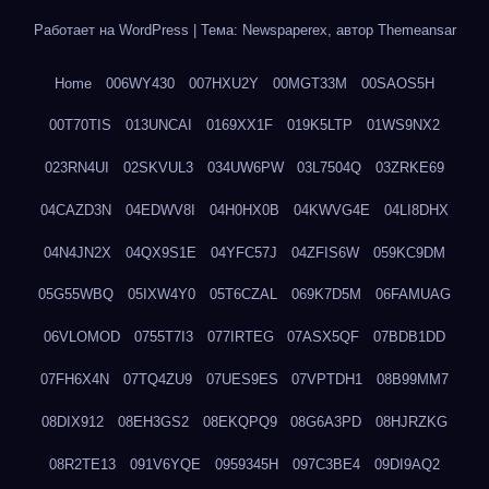
Работает на WordPress
|
Тема: Newspaperex, автор
Themeansar
Home
006WY430
007HXU2Y
00MGT33M
00SAOS5H
00T70TIS
013UNCAI
0169XX1F
019K5LTP
01WS9NX2
023RN4UI
02SKVUL3
034UW6PW
03L7504Q
03ZRKE69
04CAZD3N
04EDWV8I
04H0HX0B
04KWVG4E
04LI8DHX
04N4JN2X
04QX9S1E
04YFC57J
04ZFIS6W
059KC9DM
05G55WBQ
05IXW4Y0
05T6CZAL
069K7D5M
06FAMUAG
06VLOMOD
0755T7I3
077IRTEG
07ASX5QF
07BDB1DD
07FH6X4N
07TQ4ZU9
07UES9ES
07VPTDH1
08B99MM7
08DIX912
08EH3GS2
08EKQPQ9
08G6A3PD
08HJRZKG
08R2TE13
091V6YQE
0959345H
097C3BE4
09DI9AQ2