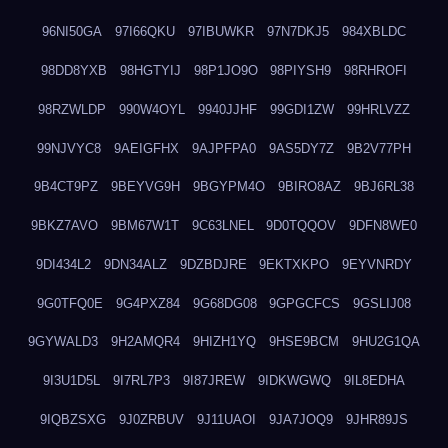
96NI50GA
97I66QKU
97IBUWKR
97N7DKJ5
984XBLDC
98DD8YXB
98HGTYIJ
98P1JO9O
98PIYSH9
98RHROFI
98RZWLDP
990W4OYL
9940JJHF
99GDI1ZW
99HRLVZZ
99NJVYC8
9AEIGFHX
9AJPFPA0
9AS5DY7Z
9B2V77PH
9B4CT9PZ
9BEYVG9H
9BGYPM4O
9BIRO8AZ
9BJ6RL38
9BKZ7AVO
9BM67W1T
9C63LNEL
9D0TQQOV
9DFN8WE0
9DI434L2
9DN34ALZ
9DZBDJRE
9EKTXKPO
9EYVNRDY
9G0TFQ0E
9G4PXZ84
9G68DG08
9GPGCFCS
9GSLIJ08
9GYWALD3
9H2AMQR4
9HIZH1YQ
9HSE9BCM
9HU2G1QA
9I3U1D5L
9I7RL7P3
9I87JREW
9IDKWGWQ
9IL8EDHA
9IQBZSXG
9J0ZRBUV
9J11UAOI
9JA7JOQ9
9JHR89JS