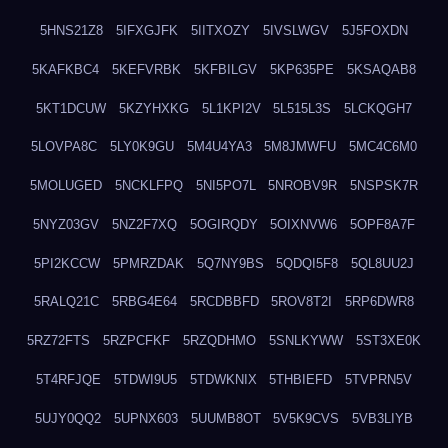
5HNS21Z8
5IFXGJFK
5IITXOZY
5IVSLWGV
5J5FOXDN
5KAFKBC4
5KEFVRBK
5KFBILGV
5KP635PE
5KSAQAB8
5KT1DCUW
5KZYHXKG
5L1KPI2V
5L515L3S
5LCKQGH7
5LOVPA8C
5LY0K9GU
5M4U4YA3
5M8JMWFU
5MC4C6M0
5MOLUGED
5NCKLFPQ
5NI5PO7L
5NROBV9R
5NSPSK7R
5NYZ03GV
5NZ2F7XQ
5OGIRQDY
5OIXNVW6
5OPF8A7F
5PI2KCCW
5PMRZDAK
5Q7NY9BS
5QDQI5F8
5QL8UU2J
5RALQ21C
5RBG4E64
5RCDBBFD
5ROV8T2I
5RP6DWR8
5RZ72FTS
5RZPCFKF
5RZQDHMO
5SNLKYWW
5ST3XE0K
5T4RFJQE
5TDWI9U5
5TDWKNIX
5THBIEFD
5TVPRN5V
5UJY0QQ2
5UPNX603
5UUMB8OT
5V5K9CVS
5VB3LIYB