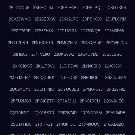
2BLDOOU6
2BRHOLRJ
2CKA0HWT
2CRELPQI
2CSOTXFR
2CVZ7WMG
2D26EBXW
2D942LRG
2DPSN680
2DU7LORM
2EZC76PR
2F53ZH8K
2FFJSSR3
2G789XQE
2G8M6D58
2HDT2UKH
2HLBXGGN
2HMC2F0V
2HO7QAUP
2HYWPJNU
2IIHI162
2J4TVL9Q
2JDKS9WZ
2JG4QYDE
2JSJLGSQ
2KKCIQS5
2KL1TDVU
2LCI7CW6
2LN9C5H3
2LVOI55N
2M7YMERZ
2MIQDBKK
2N165DB2
2NFH8OET
2NXDJSMA
2OC6YQYJ
2ODHTNIQ
2OYOC8EB
2P5KVO7J
2PB26F91
2PFU2MB3
2PGICZT7
2PJA33U1
2PK01RCU
2Q6V9UEG
2QFIABDG
2QYABSTR
2R02B74P
2RPXRAZM
2SAV54DE
2SS1XHM0
2T0TIR21
2T4QFIOC
2T8M8OOV
2TGAD2ZO