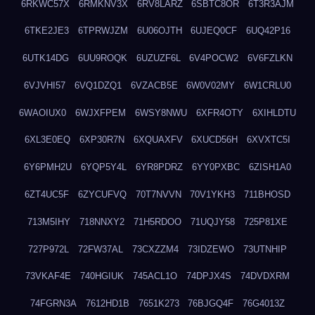
6RKWC57X
6RMKNV3X
6RV8LARZ
6SBTC8OR
6T3R3AJM
6TKE2JE3
6TPRWJZM
6U06OJTH
6UJEQ0CF
6UQ42P16
6UTK14DG
6UU9ROQK
6UZUZF6L
6V4POCW2
6V6FZLKN
6VJVHI57
6VQ1DZQ1
6VZACB5E
6W0V02MY
6W1CRLU0
6WAOIUX0
6WJXFPEM
6WSY8NWU
6XFR4OTY
6XIHLDTU
6XL3E0EQ
6XP30R7N
6XQUAXFV
6XUCD56H
6XVXTC5I
6Y6PMH2U
6YQP5Y4L
6YR8PDRZ
6YY0PXBC
6ZISH1A0
6ZT4UC5F
6ZYCUFVQ
70T7NVVN
70V1YKH3
711BHOSD
713M5IHY
718NNXY2
71H5RDOO
71UQJY58
725P81XE
727P972L
72FW37AL
73CXZZM4
73IDZEWO
73UTNHIP
73VKAF4E
740HGIUK
745ACL1O
74DPJX4S
74DVDXRM
74FGRN3A
7612HD1B
7651K273
76BJGQ4F
76G4013Z