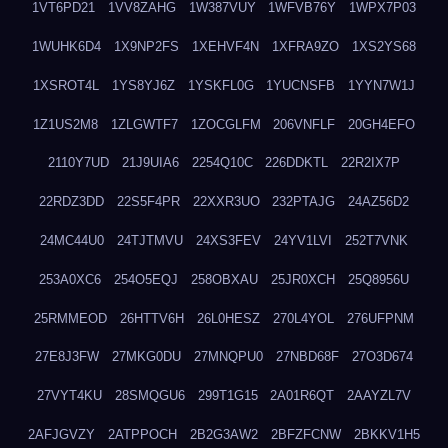
1VT6PD21
1VV8ZAHG
1W387VUY
1WFVB76Y
1WPX7P03
1WUHK6D4
1X9NP2FS
1XEHVF4N
1XFRA9ZO
1XS2YS68
1XSROT4L
1YS8YJ6Z
1YSKFL0G
1YUCNSFB
1YYN7W1J
1Z1US2M8
1ZLGWTF7
1ZOCGLFM
206VNFLF
20GH4EFO
2110Y7UD
21J9UIA6
2254Q10C
226DDKTL
22R2IX7P
22RDZ3DD
22S5F4PR
22XXR3UO
232PTAJG
24AZ56D2
24MC44U0
24TJTMVU
24XS3FEV
24YV1LVI
252T7VNK
253A0XC6
254O5EQJ
258OBXAU
25JR0XCH
25Q8956U
25RMMEOD
26HTTV6H
26L0HESZ
270L4YOL
276UFPNM
27E8J3FW
27MKG0DU
27MNQPU0
27NBD68F
27O3D674
27VYT4KU
28SMQGU6
299T1G15
2A01R6QT
2AAYZL7V
2AFJGVZY
2ATPPOCH
2B2G3AW2
2BFZFCNW
2BKKV1H5