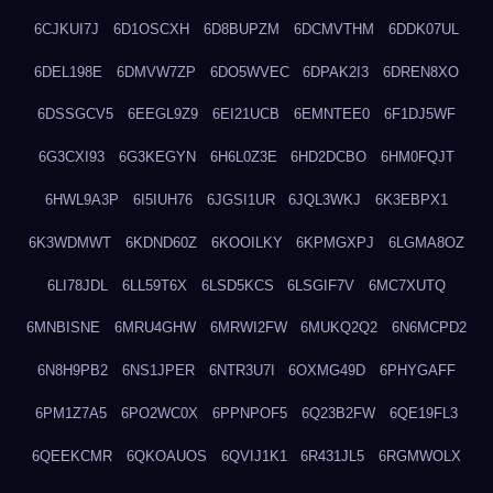
6CJKUI7J
6D1OSCXH
6D8BUPZM
6DCMVTHM
6DDK07UL
6DEL198E
6DMVW7ZP
6DO5WVEC
6DPAK2I3
6DREN8XO
6DSSGCV5
6EEGL9Z9
6EI21UCB
6EMNTEE0
6F1DJ5WF
6G3CXI93
6G3KEGYN
6H6L0Z3E
6HD2DCBO
6HM0FQJT
6HWL9A3P
6I5IUH76
6JGSI1UR
6JQL3WKJ
6K3EBPX1
6K3WDMWT
6KDND60Z
6KOOILKY
6KPMGXPJ
6LGMA8OZ
6LI78JDL
6LL59T6X
6LSD5KCS
6LSGIF7V
6MC7XUTQ
6MNBISNE
6MRU4GHW
6MRWI2FW
6MUKQ2Q2
6N6MCPD2
6N8H9PB2
6NS1JPER
6NTR3U7I
6OXMG49D
6PHYGAFF
6PM1Z7A5
6PO2WC0X
6PPNPOF5
6Q23B2FW
6QE19FL3
6QEEKCMR
6QKOAUOS
6QVIJ1K1
6R431JL5
6RGMWOLX