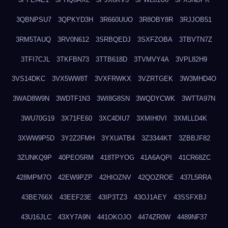
3QBNPSU7
3QPKYD3H
3R660UUO
3R8OBY8R
3RJJOB51
3RM5TAUQ
3RV0N612
3SRBQEDJ
3SXFZOBA
3TBVTN7Z
3TFI7CJL
3TKFBN73
3TTB618D
3TVMVY4A
3VPL82H9
3VS14DKC
3VX5WW8T
3VXFRWKX
3VZRTGEK
3W3MHD4O
3WAD8W9N
3WDTF1N3
3WI8G8SN
3WQDYCWK
3WTTA97N
3WU70G19
3X71FE60
3XC4DIU7
3XMIH0VI
3XMLLD4K
3XWW9P5D
3Y2Z2FMH
3YXUATB4
3Z3344KT
3ZBBJF82
3ZUNKQ9P
40PEO5RM
418TPYOG
41A6AQPI
41CR68ZC
428MPM7O
42EW9PZP
42HIOZNV
42QOZROE
437L5RRA
43BE766X
43EEF23E
43IP3TZ3
43OJ1AEY
43SSFXBJ
43U16JLC
43XY7A9N
441OKOJO
4474ZR0W
4489NF37