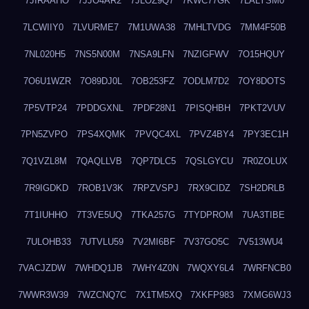
7JIRAAHO
7JJO4AR2
7JLOZ9Q7
7KWC77GK
7LALYSM0
7LCWIIY0
7LVURME7
7M1UWA38
7MHLTVDG
7MM4F50B
7NL020H5
7NS5N00M
7NSA9LFN
7NZIGFWV
7O15HQUY
7O6U1WZR
7O89DJ0L
7OB253FZ
7ODLM7D2
7OY8DOTS
7P5VTP24
7PDDGXNL
7PDF28N1
7PISQHBH
7PKT2VUV
7PN5ZVPO
7PS4XQMK
7PVQC4XL
7PVZ4BY4
7PY3EC1H
7Q1VZL8M
7QAQLLVB
7QP7DLC5
7QSLGYCU
7R0ZOLUX
7R9IGDKD
7ROB1V3K
7RPZVSPJ
7RX9CIDZ
7SH2DRLB
7T1IUHHO
7T3VE5UQ
7TKA257G
7TYDPROM
7UA3TIBE
7ULOHB33
7UTVLU59
7V2MI6BF
7V37GO5C
7V513WU4
7VACJZDW
7WHDQ1JB
7WHY4Z0N
7WQXY6L4
7WRFNCB0
7WWR3W39
7WZCNQ7C
7X1TM5XQ
7XKFP983
7XMG6WJ3