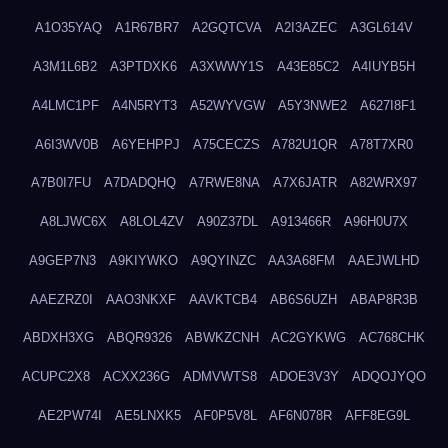
A1O35YAQ
A1R67BR7
A2GQTCVA
A2I3AZEC
A3GL614V
A3M1L6B2
A3PTDXK6
A3XWWY1S
A43E85C2
A4IUYB5H
A4LMC1PF
A4N5RYT3
A52WYVGW
A5Y3NWE2
A627I8F1
A6I3WV0B
A6YEHPPJ
A75CECZS
A782U1QR
A78T7XR0
A7B0I7FU
A7DADQHQ
A7RWE8NA
A7X6JATR
A82WRX97
A8LJWC6X
A8LOL4ZV
A90Z37DL
A913466R
A96H0U7X
A9GEP7N3
A9KIYWKO
A9QYINZC
AA3A68FM
AAEJWLHD
AAEZRZ0I
AAO3NKXF
AAVKTCB4
AB6S6UZH
ABAP8R3B
ABDXH3XG
ABQR9326
ABWKZCNH
AC2GYKWG
AC768CHK
ACUPC2X8
ACXX236G
ADMVWTS8
ADOE3V3Y
ADQOJYQO
AE2PW74I
AE5LNXK5
AF0P5V8L
AF6N078R
AFF8EG9L