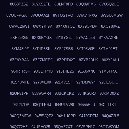
8U58PZ5Z
8U9XSZTE
8ULNF9FD
8UQ89PM6
8VO5Q2UE
8VOUFPGA
8VQQAA1I
8VTQSTRQ
8WAVTFXG
8WSU0MSW
8WVC26W1
8WXYKI9V
8X4X9YOL
8X79OPDP
8XCY80VZ
8XP25X65
8XX9KYGX
8Y1IYS6J
8YAACL5S
8YKVAXRE
8YM48I9Z
8YPIP6SK
8YSJ7SB8
8YT98V0E
8YTM92ET
8ZC9YBAN
8ZFZMEEQ
8ZPDT42T
8ZYB2DUK
902YJAIU
904RTRGF
90GLHP4O
9151RE2S
91536XNC
91M6TF5C
91S40MFE
927W4109
92D4V1SF
92NJMW74
92QEGUIC
92QF91PP
939W5AR4
93BCKCKZ
93HKS0RJ
93KMD0XZ
93L2IZDP
93Q1LPRJ
944UTVW8
94555E9U
94CLT1XT
94CQZMDW
94E5VQT2
94H1UCPR
94J2GRFM
94Q4Z2L5
94Q772HZ
94USHO25
95QVZ7XT
95VSPH17
96G7WZOM