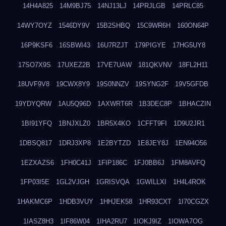
14H4A825
14M9BJ75
14NJ13LJ
14PRJLGB
14PRLC85
14WY7OYZ
1546DY9V
15B2SHBQ
15C9WR6H
160ON64P
16P9KSF6
16SBWI43
16U7RZJT
179PIGYE
17HG5UY8
17SO7X9S
17UXEZ2B
17VE7UAW
181QKVNV
18FL2H11
18UVF9V8
19CWX8Y9
19S0NNZV
19SYNG2F
19V5GFDB
19YDYQRW
1AU5Q96D
1AXWRT6R
1B3DEC8P
1BHACZIN
1BI91YFQ
1BNJXLZ0
1BR5X4KO
1CFFT9FI
1D9U2JR1
1DBSQ817
1DRJ3XP8
1E2BYTZD
1E8JEY8J
1EN94O56
1EZXAZS6
1FH0C41J
1FIP186C
1FJ0BB6J
1FM8AVFQ
1FP03I5E
1GL2VJGH
1GRISVQA
1GWILLXI
1H4L4ROK
1HAKMC6P
1HDB3VUY
1HHJEK58
1HR93CXT
1I70CGZX
1IASZ8H3
1IF86W04
1IHA2RU7
1IOKJ9IZ
1IOWA7OG