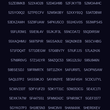
51ZE8MKB
522X4O28
52D4GH9B
52FJKYTB
52MOA4HC
52SYO0Q2
52TPECFV
52W5K0BY
52XXY91Q
53ATDBWI
53EKZAMH
53Z8FUAW
54PKU5CO
551HGV0S
553WPS4S
55FLR3W1
55IE9L4V
55JKJF3L
55NCOA72
55QDIRSM
55XAQHMU
56975PIR
56GSA0U2
56QN3KEB
56SCV4BG
571FDQ4T
5771DEGW
57G6BV7Y
57IUFJJS
57LA2HJ6
57N9R0VG
57Z141YR
584ZQC53
58G12L5U
595U946N
59BSESDJ
59FRMR7X
59T11ZKH
5AFUR9TL
5AOPNSAW
5AQL07P2
5ASS9KJO
5AY4N3YE
5B3AF4SH
5CDCU7YL
5CWV233T
5DFYUFZ0
5DKYT31C
5DM253CG
5E4JC1TI
5EXK7A7W
5F447S51
5FMM242C
5FNR39CT
5GEF3377
5GYKO7P3
5H18E5N3
5H4C8VII
5HANI4XK
5HER0XEV