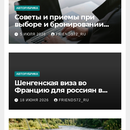
ki
АВТОРУБРИКА
Советы и приемы при
выборе и бронировании
авиабилетов
5 ИЮЛЯ 2026
FRIENDS72_RU
АВТОРУБРИКА
Шенгенская виза во
Францию для россиян в
2026 году: сроки от 3 дней
18 ИЮНЯ 2026
FRIENDS72_RU
и список необходимых
документов