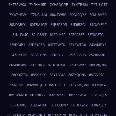
7XT3ZWK3
7Y2HM15R
7YHSQGPE
7YKTB834
7YTLLGT7
7YW8HTW1
7ZUCLJ14
804ITWBC
80G20QY8
80M18M6R
80NDABQJ
80TBA1GP
81B6R5DR
81F9BZC4
81GAYE1F
81NLFAJC
82LF82LT
82Z0LK6F
82ZPA837
8379G3TC
839R94B1
83DE49ZB
83FF7WTK
83Y6WTO0
843AMPY3
84ZPYENJ
85BF0JNS
85NIO1GL
85YB83US
85Z8IMBR
866X8P4W
86U520L2
87HLHOXA
885XXWB7
8893NQNM
88C06Z7M
88SSKI00
88Y1B346
88ZYQON6
88ZZ29JA
895NL72T
89WVKQCH
8A6B5EEP
8BBJWQMN
8BJPIIGO
8BSWANL0
8BVB056I
8BZT9YKF
8BZZZWSD
8C2C6QL5
8C6H1X9Q
8CEG9O6P
8CFDQ2M4
8CUCG2I2
8D8ZOZI4
8E09QNUV
8E4S01KD
8ECXEKP8
8EK7CM3O
8EMTYC6G