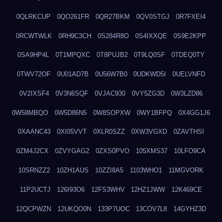
0QLRKCUP
0QO261FR
0QR27BKM
0QV0STGJ
0R7FXEI4
0RCWTWLK
0RH9C3CH
0S284R8O
0S4IXXQE
0S9E2KPP
0SA9HP4L
0T1MPQXC
0T8PUJB2
0T9LQ0SF
0TDEQ0TY
0TWV72OF
0U01AD7B
0U56W7B0
0UDKWD5I
0UELVNFD
0V2IXSF4
0V3N6SQF
0VJAC930
0VY5ZG3D
0W3LZD86
0W58MBQO
0W5D86N5
0W8SOPXW
0WY1BFPQ
0X4GG1J6
0XAANC43
0XI05VVT
0XLR0SZZ
0XW3VGXD
0ZAVTHSI
0ZM4J2CX
0ZVYGAG2
0ZXS0PVO
105XMS37
10LFO9CA
10SRNZZ2
10ZH1AUS
10ZZI8A5
1103WHO1
11MGVORK
11P2UCTJ
126I93O6
12FS3WHV
12HZ1JWW
12K469CE
12QCPWZN
12UKQO0N
133P7UOC
13COV7L8
14GYHZ3D