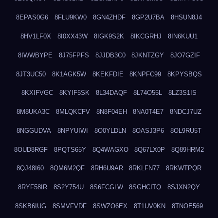
8EPAS0G6
8FLU9KW0
8GN4ZHDF
8GP2U7BA
8HSUN8J4
8HV1LF0X
8I0XX43W
8IGK9S2K
8IKCGRHJ
8IN6KUU1
8IWWBYPE
8J75FPFS
8JJDB3C0
8JKNTZGY
8JO7GZIF
8JT3UC50
8K1AGK5W
8KEKFDIE
8KNPFC99
8KPYSBQS
8KXIFVGC
8KYIF5SK
8L34DAQF
8L74O55L
8LZ3S1IS
8M8UKA3C
8MLQKCFV
8N8F04EH
8NA0T4E7
8NDCJ7UZ
8NGGUDVA
8NPYUIWI
8O0YLDLN
8OASJ3P6
8OL9RU5T
8OUD8RGF
8PQTS65Y
8Q4WAGXO
8Q67LX0P
8Q89HRM2
8QJ48I60
8QM6M2QF
8RH6U9AR
8RKLFN77
8RKWTPQR
8RYF58IR
8S2Y754U
8S6FCGLW
8SGHCITQ
8SJXN2QY
8SKB6IUG
8SMVFVDF
8SWZO6EX
8T1UV0KN
8TNOE569