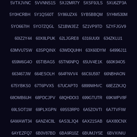
5VTXJVNC
5VVNNS1S
5XJ2MR7Y
5XSF9JLS
5XU6ZP3A
5Y0HCRBH
5Y1QS60T
5Y86UZX6
5YB5BBQM
5YHM530M
5YO667IH
5YO7ZQGL
5Z1BWJEZ
5Z1VP9TD
5ZYFJGV9
60IZ2Y44
60X8LPUK
62LJGRE8
6316UU0I
634ZKLU1
63MVU7SW
63SPQINX
63WDQUHH
63X60DYM
64996J11
659M6G4O
65TIBAG5
65TN6NPQ
65UV4E1K
660K94O5
663467JW
664ESOLH
664FNVV4
66C6U597
66NBHAON
675YBKS0
67T6PVX5
67UCAPT0
6899WHVC
68EZZKJQ
68OMB6UH
68PDCJPV
68QHDOI3
699GTUTR
69KWPV8F
69LSOT1W
69PLXGPN
69S53RP0
6A5ZOVTI
6A7TVFIW
6AMAWT34
6ANZ4C8L
6AS3LJQ4
6AX21SAB
6AX80CNX
6AYEZFQ7
6B0V87BD
6BA9R10Z
6BUMJY5E
6BVXINIU