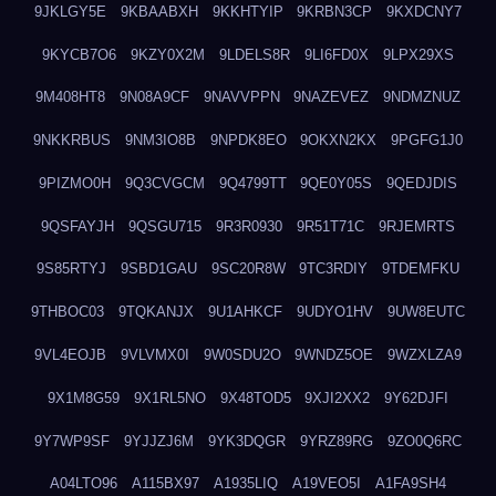
9JKLGY5E
9KBAABXH
9KKHTYIP
9KRBN3CP
9KXDCNY7
9KYCB7O6
9KZY0X2M
9LDELS8R
9LI6FD0X
9LPX29XS
9M408HT8
9N08A9CF
9NAVVPPN
9NAZEVEZ
9NDMZNUZ
9NKKRBUS
9NM3IO8B
9NPDK8EO
9OKXN2KX
9PGFG1J0
9PIZMO0H
9Q3CVGCM
9Q4799TT
9QE0Y05S
9QEDJDIS
9QSFAYJH
9QSGU715
9R3R0930
9R51T71C
9RJEMRTS
9S85RTYJ
9SBD1GAU
9SC20R8W
9TC3RDIY
9TDEMFKU
9THBOC03
9TQKANJX
9U1AHKCF
9UDYO1HV
9UW8EUTC
9VL4EOJB
9VLVMX0I
9W0SDU2O
9WNDZ5OE
9WZXLZA9
9X1M8G59
9X1RL5NO
9X48TOD5
9XJI2XX2
9Y62DJFI
9Y7WP9SF
9YJJZJ6M
9YK3DQGR
9YRZ89RG
9ZO0Q6RC
A04LTO96
A115BX97
A1935LIQ
A19VEO5I
A1FA9SH4