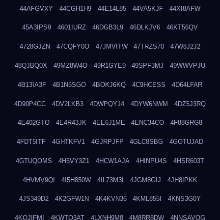
44AFGVXY
44CGH1H9
44E14L85
44VA5KJF
44XI8AFW
45A3IPS9
4601IURZ
46DGB3L9
46DLKJV6
46KT56QV
4728GJZN
47CQFY0O
47JMVITW
47TRZS70
47W8J2J2
48QJBQ0X
49MZ8W4O
49R1GYE9
49SPF3MJ
49WWVPJU
4B13IA3F
4B1N5SGO
4BOKJ6KQ
4C9HCESS
4D64LFAR
4D90P4CC
4DV2LKB3
4DWPQY14
4DYW6NWM
4DZ5J3RQ
4E402GTO
4E4R43JK
4EE6J1ME
4ENC34CO
4F88GRG8
4FDT5ITF
4GHTKFV1
4GJRPJFP
4GLC8SBG
4GOTUJAD
4GTUQOMS
4H5VY3Z1
4HCW1AJA
4HINPU4S
4HSR603T
4HVMV9QI
4I5H850W
4IL73M3I
4JGM8GIJ
4JH8IPKK
4JS349D2
4K2GFW1N
4K4KVN36
4KML855I
4KNS3G0Y
4KQJIFMI
4KWTO3AT
4LXNH9M8
4M8RR8DW
4NNSAVOG