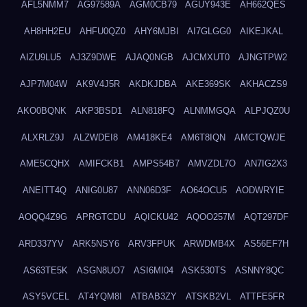
AFL5NMM7
AG97589A
AGM0CB79
AGUY943E
AH662QES
AH8HH2EU
AHFU0QZ0
AHY6MJBI
AI7GLGG0
AIKEJKAL
AIZU9LU5
AJ3Z9DWE
AJAQ0NGB
AJCMXUT0
AJNGTPW2
AJP7M04W
AK9V4J5R
AKDKJDBA
AKE369SK
AKHACZS9
AKO0BQNK
AKP3BSD1
ALN818FQ
ALNMMGQA
ALPJQZ0U
ALXRLZ9J
ALZWDEI8
AM418KE4
AM6T8IQN
AMCTQWJE
AME5CQHX
AMIFCKB1
AMPS54B7
AMVZDL7O
AN7IG2X3
ANEITT4Q
ANIG0U87
ANN06D3F
AO64OCU5
AODWRYIE
AOQQ4Z9G
APRGTCDU
AQICKU42
AQOO257M
AQT297DF
ARD337YV
ARK5NSY6
ARV3FPUK
ARWDMB4X
AS56EF7H
AS63TE5K
ASGN8UO7
ASI6MI04
ASK530TS
ASNNY8QC
ASY5VCEL
AT4YQM8I
ATBAB3ZY
ATSKB2VL
ATTFE5FR