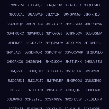
37X9FZP9
38J0SXQX
38NQ9PDV
38O70PCO
38QUD9KX
39D3U3A0
39LAIWA9
39LCYZRI
39MGWN55
39PXKH1B
3A43DKQP
3AGNJUCU
3ATCGY3X
3BKC9MX3
3BORDPAR
3BVH0QRQ
3BWP93L1
3BYQ70GJ
3C9KPDQV
3CL4BSMV
3EIFINEE
3EORXV8Z
3EQ3JWOM
3F09CZ9V
3F1DPDSC
3F84EALY
3GGDN4OR
3GKCN4NY
3GVOCWRP
3H28UNEO
3H92RKQ0
3HG56NHN
3HHJ1KQM
3HSTLPXX
3HSUVSEU
3JRQV2TE
3JX0QDYF
3LXYAX0G
3M0R5J0Y
3ME42K9J
3MOCREJ1
3MX1P1T9
3MYP6NEF
3N0IPODU
3N8UCE6Q
3NE5SFF6
3NH0FX33
3NISGAEP
3O3KQQ4F
3OBDFAXI
3OE9P0KI
3OPSZTYE
3OSK46GW
3P20H0VW
3PEBEUPM
3PFEI4E1
3PHQ0AXL
3PJX8KV3
3PWL81U6
3PX3NDPK