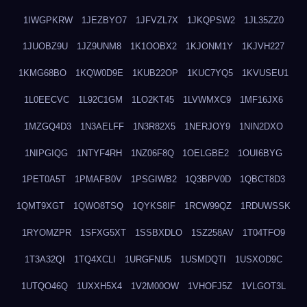
1IWGPKRW
1JEZBYO7
1JFVZL7X
1JKQPSW2
1JL35ZZ0
1JUOBZ9U
1JZ9UNM8
1K1OOBX2
1KJONM1Y
1KJVH227
1KMG68BO
1KQW0D9E
1KUB22OP
1KUC7YQ5
1KVUSEU1
1L0EECVC
1L92C1GM
1LO2KT45
1LVWMXC9
1MF16JX6
1MZGQ4D3
1N3AELFF
1N3R82X5
1NERJOY9
1NIN2DXO
1NIPGIQG
1NTYF4RH
1NZ06F8Q
1OELGBE2
1OUI6BYG
1PET0A5T
1PMAFB0V
1PSGIWB2
1Q3BPV0D
1QBCT8D3
1QMT9XGT
1QWO8TSQ
1QYKS8IF
1RCW99QZ
1RDUWSSK
1RYOMZPR
1SFXG5XT
1SSBXDLO
1SZ258AV
1T04TFO9
1T3A32QI
1TQ4XCLI
1URGFNU5
1USMDQTI
1USXOD9C
1UTQO46Q
1UXXH5X4
1V2M00OW
1VHOFJ5Z
1VLGOT3L