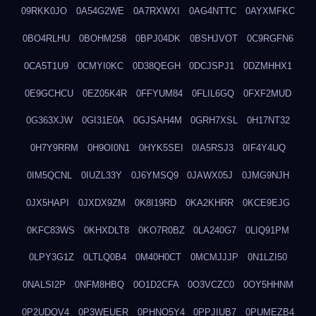
09RKK0JO
0A54G2WE
0A7RXWXI
0AG4NTTC
0AYXMFKC
0BO4RLHU
0BOHM258
0BPJ04DK
0BSHJVOT
0C9RGFN6
0CA5T1U9
0CMYI0KC
0D38QEGH
0DCJSPJ1
0DZMHHX1
0E9GCHCU
0EZ05K4R
0FFYUM84
0FLIL6GQ
0FXF2MUD
0G363XJW
0GI31E0A
0GJSAH4M
0GRH7XSL
0H17NT32
0H7Y9RRM
0H9OI0N1
0HYK5SEI
0IA5RSJ3
0IF4Y4UQ
0IM5QCNL
0IUZL33Y
0J6YMSQ9
0JAWX05J
0JMG9NJH
0JX5HAPI
0JXDX9ZM
0K8I19RD
0KA2KHRR
0KCE9EJG
0KFC83WS
0KHXDLT8
0KO7R0BZ
0LA240G7
0LIQ91PM
0LPY3G1Z
0LTLQ0B4
0M40H0CT
0MCMJJJP
0N1LZI50
0NALSI2P
0NFM8HBQ
0O1D2CFA
0O3VCZC0
0OY5HHNM
0P2UDQV4
0P3WEUER
0PHNO5Y4
0PPJIUB7
0PUMEZB4