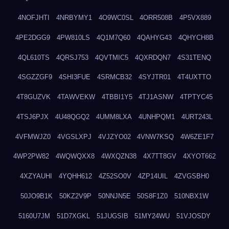
4NOFJHTI
4NRBYMY1
4O9WC0SL
4ORR508B
4P5VX889
4PE2DGG9
4PW810LS
4Q1M7Q60
4QAHYG43
4QHYCH8B
4QL610TS
4QRSJ753
4QVTMIC5
4QXRDQN7
4S31TENQ
4SGZZGF9
4SHI3FUE
4SRMCB32
4SYJTR01
4T4UXTTO
4T8GUZVK
4TAWVEKW
4TBBI1Y5
4TJ1ASNW
4TPTYC45
4TSJ6PJX
4U48QGQ2
4UMM8LXA
4UNHPQM1
4URT243L
4VFMWJZ0
4VGSLXPJ
4VJZYO02
4VNW7KSQ
4W6ZE1F7
4WP2PW82
4WQWQXX8
4WXQZN38
4X7TT8GV
4XYOT662
4XZYAUHI
4YQHH612
4Z52SO0V
4ZP14UIL
4ZVGSBH0
50JO9B1K
50KZ2V9P
50NNJN5E
50S8F1Z0
510NBX1W
5160U7JM
51D7XGKL
51JUGSIB
51MY24WU
51VJOSDY