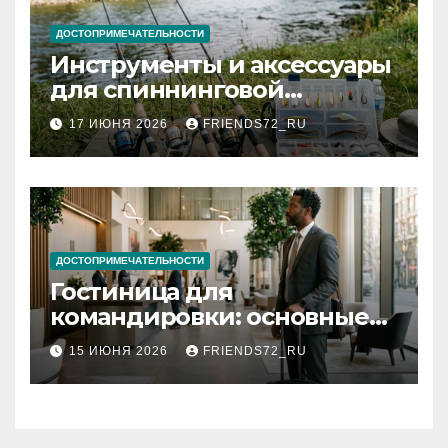
ДОСТОПРИМЕЧАТЕЛЬНОСТИ
Инструменты и аксессуары
для спиннинговой
рыбалки: назначение и
17 ИЮНЯ 2026
FRIENDS72_RU
типы
ДОСТОПРИМЕЧАТЕЛЬНОСТИ
Гостиница для
командировки: основные
критерии выбора
15 ИЮНЯ 2026
FRIENDS72_RU