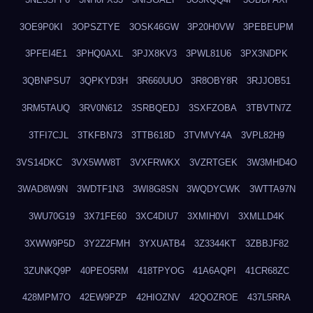
3OE9P0KI
3OPSZTYE
3OSK46GW
3P20H0VW
3PEBEUPM
3PFEI4E1
3PHQ0AXL
3PJX8KV3
3PWL81U6
3PX3NDPK
3QBNPSU7
3QPKYD3H
3R660UUO
3R8OBY8R
3RJJOB51
3RM5TAUQ
3RV0N612
3SRBQEDJ
3SXFZOBA
3TBVTN7Z
3TFI7CJL
3TKFBN73
3TTB618D
3TVMVY4A
3VPL82H9
3VS14DKC
3VX5WW8T
3VXFRWKX
3VZRTGEK
3W3MHD4O
3WAD8W9N
3WDTF1N3
3WI8G8SN
3WQDYCWK
3WTTA97N
3WU70G19
3X71FE60
3XC4DIU7
3XMIH0VI
3XMLLD4K
3XWW9P5D
3Y2Z2FMH
3YXUATB4
3Z3344KT
3ZBBJF82
3ZUNKQ9P
40PEO5RM
418TPYOG
41A6AQPI
41CR68ZC
428MPM7O
42EW9PZP
42HIOZNV
42QOZROE
437L5RRA