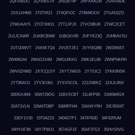
2QFIABDG
2QYABSTR
2R02B74P
2RPXRAZM
2SAV54DE
2SS1XHM0
2T0TIR21
2T4QFIOC
2T8M8OOV
2TGAD2ZO
2TMUAAY5
2TOT3HO1
2TT1JPJ0
2TVCNBU8
2TWC2CET
2U1JCAWR
2UABCBNW
2UBGKVBI
2UFYK23Q
2UHBAVSU
2UT1DWVT
2VA5KTQ4
2VUSTJE1
2VY55Q8B
2W29565T
2W496244
2WADJS4M
2WGUIKKG
2WK2EL88
2WNPNKRH
2WV0ZHMD
2X7CQ1SY
2XYTJWGS
2Y7I1IC2
2YKK8NSK
2YT95AO1
2YV3O361
2YXVOCOL
2Z2JNBKZ
2ZAJL9NV
30D5VUM9
30W729OG
31BVSCBT
31L8FP95
31M0MR2X
32AT2VLN
32MATDBP
336RPFHA
33ANXYRH
33CR504T
33DY1V30
33T04ZZ0
3404O7P1
3478760D
34F92RUM
34HYUF3N
34Y7PBO1
357AGF1F
35AF37G3
35HVS0VG