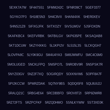
5EXK7A7W
5F447S51
5FMM242C
5FNR39CT
5GEF3377
5GYKO7P3
5H18E5N3
5H4C8VII
5HANI4XK
5HER0XEV
5HNS21Z8
5IFXGJFK
5IITXOZY
5IVSLWGV
5J5FOXDN
5KAFKBC4
5KEFVRBK
5KFBILGV
5KP635PE
5KSAQAB8
5KT1DCUW
5KZYHXKG
5L1KPI2V
5L515L3S
5LCKQGH7
5LOVPA8C
5LY0K9GU
5M4U4YA3
5M8JMWFU
5MC4C6M0
5MOLUGED
5NCKLFPQ
5NI5PO7L
5NROBV9R
5NSPSK7R
5NYZ03GV
5NZ2F7XQ
5OGIRQDY
5OIXNVW6
5OPF8A7F
5PI2KCCW
5PMRZDAK
5Q7NY9BS
5QDQI5F8
5QL8UU2J
5RALQ21C
5RBG4E64
5RCDBBFD
5ROV8T2I
5RP6DWR8
5RZ72FTS
5RZPCFKF
5RZQDHMO
5SNLKYWW
5ST3XE0K