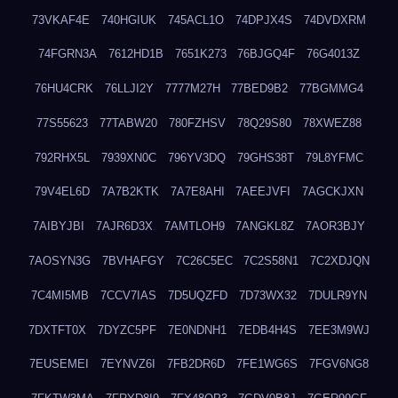
73VKAF4E
740HGIUK
745ACL1O
74DPJX4S
74DVDXRM
74FGRN3A
7612HD1B
7651K273
76BJGQ4F
76G4013Z
76HU4CRK
76LLJI2Y
7777M27H
77BED9B2
77BGMMG4
77S55623
77TABW20
780FZHSV
78Q29S80
78XWEZ88
792RHX5L
7939XN0C
796YV3DQ
79GHS38T
79L8YFMC
79V4EL6D
7A7B2KTK
7A7E8AHI
7AEEJVFI
7AGCKJXN
7AIBYJBI
7AJR6D3X
7AMTLOH9
7ANGKL8Z
7AOR3BJY
7AOSYN3G
7BVHAFGY
7C26C5EC
7C2S58N1
7C2XDJQN
7C4MI5MB
7CCV7IAS
7D5UQZFD
7D73WX32
7DULR9YN
7DXTFT0X
7DYZC5PF
7E0NDNH1
7EDB4H4S
7EE3M9WJ
7EUSEMEI
7EYNVZ6I
7FB2DR6D
7FE1WG6S
7FGV6NG8