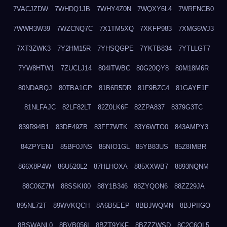
7VACJZDW
7WHDQ1JB
7WHY4Z0N
7WQXY6L4
7WRFNCB0
7WWR3W39
7WZCNQ7C
7X1TM5XQ
7XKFP983
7XMG6WJ3
7XT3ZWK3
7Y2HM15R
7YHSQGPE
7YKTB834
7YTLLGT7
7YW8HTW1
7ZUCLJ14
804ITWBC
80G20QY8
80M18M6R
80NDABQJ
80TBA1GP
81B6R5DR
81F9BZC4
81GAYE1F
81NLFAJC
82LF82LT
82Z0LK6F
82ZPA837
8379G3TC
839R94B1
83DE49ZB
83FF7WTK
83Y6WTO0
843AMPY3
84ZPYENJ
85BF0JNS
85NIO1GL
85YB83US
85Z8IMBR
866X8P4W
86U520L2
87HLHOXA
885XXWB7
8893NQNM
88C06Z7M
88SSKI00
88Y1B346
88ZYQON6
88ZZ29JA
895NL72T
89WVKQCH
8A6B5EEP
8BBJWQMN
8BJPIIGO
8BSWANL0
8BVB056I
8BZT9YKF
8BZZZWSD
8C2C6QL5