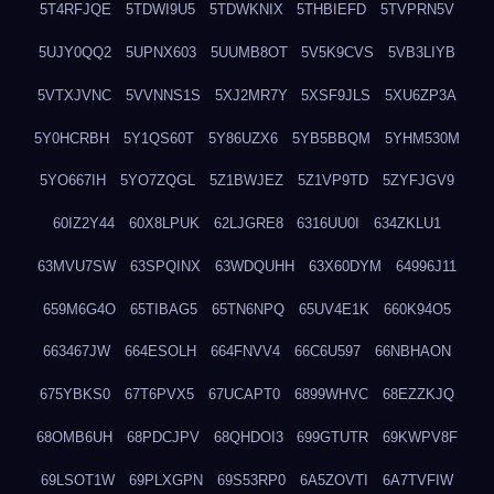
5T4RFJQE
5TDWI9U5
5TDWKNIX
5THBIEFD
5TVPRN5V
5UJY0QQ2
5UPNX603
5UUMB8OT
5V5K9CVS
5VB3LIYB
5VTXJVNC
5VVNNS1S
5XJ2MR7Y
5XSF9JLS
5XU6ZP3A
5Y0HCRBH
5Y1QS60T
5Y86UZX6
5YB5BBQM
5YHM530M
5YO667IH
5YO7ZQGL
5Z1BWJEZ
5Z1VP9TD
5ZYFJGV9
60IZ2Y44
60X8LPUK
62LJGRE8
6316UU0I
634ZKLU1
63MVU7SW
63SPQINX
63WDQUHH
63X60DYM
64996J11
659M6G4O
65TIBAG5
65TN6NPQ
65UV4E1K
660K94O5
663467JW
664ESOLH
664FNVV4
66C6U597
66NBHAON
675YBKS0
67T6PVX5
67UCAPT0
6899WHVC
68EZZKJQ
68OMB6UH
68PDCJPV
68QHDOI3
699GTUTR
69KWPV8F
69LSOT1W
69PLXGPN
69S53RP0
6A5ZOVTI
6A7TVFIW