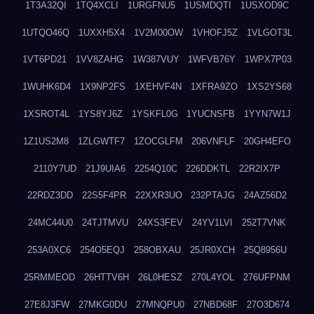
1T3A32QI
1TQ4XCLI
1URGFNU5
1USMDQTI
1USXOD9C
1UTQO46Q
1UXXH5X4
1V2M00OW
1VHOFJ5Z
1VLGOT3L
1VT6PD21
1VV8ZAHG
1W387VUY
1WFVB76Y
1WPX7P03
1WUHK6D4
1X9NP2FS
1XEHVF4N
1XFRA9ZO
1XS2YS68
1XSROT4L
1YS8YJ6Z
1YSKFL0G
1YUCNSFB
1YYN7W1J
1Z1US2M8
1ZLGWTF7
1ZOCGLFM
206VNFLF
20GH4EFO
2110Y7UD
21J9UIA6
2254Q10C
226DDKTL
22R2IX7P
22RDZ3DD
22S5F4PR
22XXR3UO
232PTAJG
24AZ56D2
24MC44U0
24TJTMVU
24XS3FEV
24YV1LVI
252T7VNK
253A0XC6
254O5EQJ
258OBXAU
25JR0XCH
25Q8956U
25RMMEOD
26HTTV6H
26L0HESZ
270L4YOL
276UFPNM
27E8J3FW
27MKG0DU
27MNQPU0
27NBD68F
27O3D674