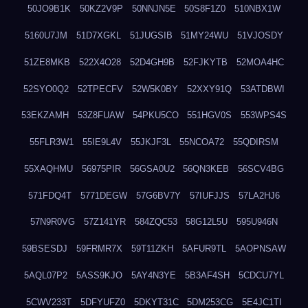
50JO9B1K
50KZ2V9P
50NNJN5E
50S8F1Z0
510NBX1W
5160U7JM
51D7XGKL
51JUGSIB
51MY24WU
51VJOSDY
51ZE8MKB
522X4O28
52D4GH9B
52FJKYTB
52MOA4HC
52SYO0Q2
52TPECFV
52W5K0BY
52XXY91Q
53ATDBWI
53EKZAMH
53Z8FUAW
54PKU5CO
551HGV0S
553WPS4S
55FLR3W1
55IE9L4V
55JKJF3L
55NCOA72
55QDIRSM
55XAQHMU
56975PIR
56GSA0U2
56QN3KEB
56SCV4BG
571FDQ4T
5771DEGW
57G6BV7Y
57IUFJJS
57LA2HJ6
57N9R0VG
57Z141YR
584ZQC53
58G12L5U
595U946N
59BSESDJ
59FRMR7X
59T11ZKH
5AFUR9TL
5AOPNSAW
5AQL07P2
5ASS9KJO
5AY4N3YE
5B3AF4SH
5CDCU7YL
5CWV233T
5DFYUFZ0
5DKYT31C
5DM253CG
5E4JC1TI