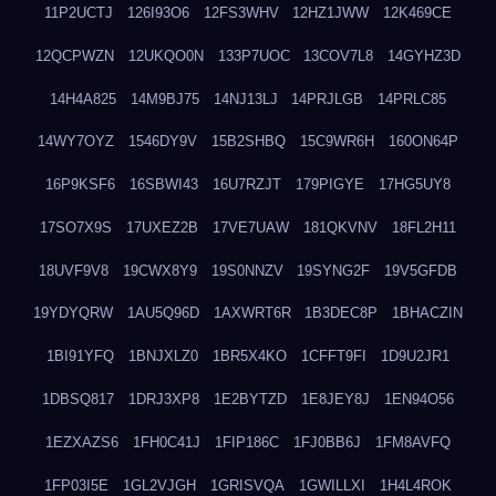
11P2UCTJ
126I93O6
12FS3WHV
12HZ1JWW
12K469CE
12QCPWZN
12UKQO0N
133P7UOC
13COV7L8
14GYHZ3D
14H4A825
14M9BJ75
14NJ13LJ
14PRJLGB
14PRLC85
14WY7OYZ
1546DY9V
15B2SHBQ
15C9WR6H
160ON64P
16P9KSF6
16SBWI43
16U7RZJT
179PIGYE
17HG5UY8
17SO7X9S
17UXEZ2B
17VE7UAW
181QKVNV
18FL2H11
18UVF9V8
19CWX8Y9
19S0NNZV
19SYNG2F
19V5GFDB
19YDYQRW
1AU5Q96D
1AXWRT6R
1B3DEC8P
1BHACZIN
1BI91YFQ
1BNJXLZ0
1BR5X4KO
1CFFT9FI
1D9U2JR1
1DBSQ817
1DRJ3XP8
1E2BYTZD
1E8JEY8J
1EN94O56
1EZXAZS6
1FH0C41J
1FIP186C
1FJ0BB6J
1FM8AVFQ
1FP03I5E
1GL2VJGH
1GRISVQA
1GWILLXI
1H4L4ROK