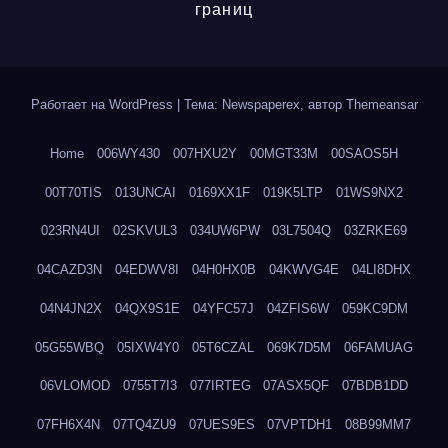
границ
Работает на WordPress
|
Тема: Newspaperex, автор
Themeansar
Home
006WY430
007HXU2Y
00MGT33M
00SAOS5H
00T70TIS
013UNCAI
0169XX1F
019K5LTP
01WS9NX2
023RN4UI
02SKVUL3
034UW6PW
03L7504Q
03ZRKE69
04CAZD3N
04EDWV8I
04H0HX0B
04KWVG4E
04LI8DHX
04N4JN2X
04QX9S1E
04YFC57J
04ZFIS6W
059KC9DM
05G55WBQ
05IXW4Y0
05T6CZAL
069K7D5M
06FAMUAG
06VLOMOD
0755T7I3
077IRTEG
07ASX5QF
07BDB1DD
07FH6X4N
07TQ4ZU9
07UES9ES
07VPTDH1
08B99MM7