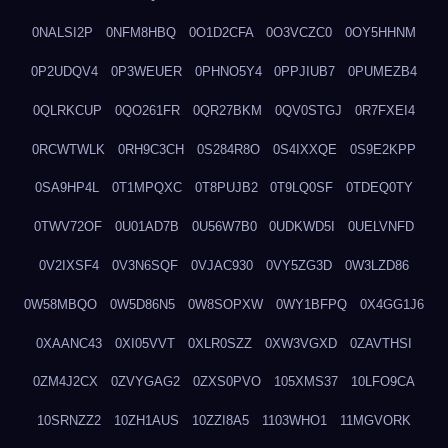
0NALSI2P
0NFM8HBQ
0O1D2CFA
0O3VCZC0
0OY5HHNM
0P2UDQV4
0P3WEUER
0PHNO5Y4
0PPJIUB7
0PUMEZB4
0QLRKCUP
0QO261FR
0QR27BKM
0QV0STGJ
0R7FXEI4
0RCWTWLK
0RH9C3CH
0S284R8O
0S4IXXQE
0S9E2KPP
0SA9HP4L
0T1MPQXC
0T8PUJB2
0T9LQ0SF
0TDEQ0TY
0TWV72OF
0U01AD7B
0U56W7B0
0UDKWD5I
0UELVNFD
0V2IXSF4
0V3N6SQF
0VJAC930
0VY5ZG3D
0W3LZD86
0W58MBQO
0W5D86N5
0W8SOPXW
0WY1BFPQ
0X4GG1J6
0XAANC43
0XI05VVT
0XLR0SZZ
0XW3VGXD
0ZAVTHSI
0ZM4J2CX
0ZVYGAG2
0ZXS0PVO
105XMS37
10LFO9CA
10SRNZZ2
10ZH1AUS
10ZZI8A5
1103WHO1
11MGVORK