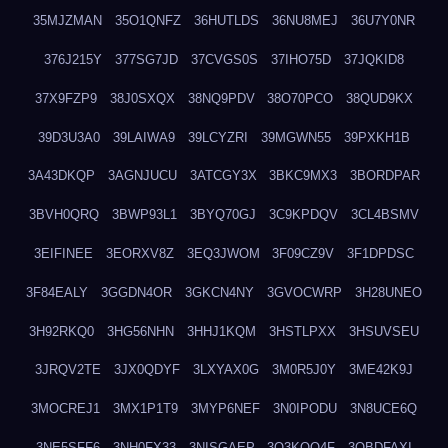
35MJZMAN
35O1QNFZ
36HUTLDS
36NU8MEJ
36U7Y0NR
376J215Y
377SG7JD
37CVGS0S
37IHO75D
37JQKID8
37X9FZP9
38J0SXQX
38NQ9PDV
38O70PCO
38QUD9KX
39D3U3A0
39LAIWA9
39LCYZRI
39MGWN55
39PXKH1B
3A43DKQP
3AGNJUCU
3ATCGY3X
3BKC9MX3
3BORDPAR
3BVH0QRQ
3BWP93L1
3BYQ70GJ
3C9KPDQV
3CL4BSMV
3EIFINEE
3EORXV8Z
3EQ3JWOM
3F09CZ9V
3F1DPDSC
3F84EALY
3GGDN4OR
3GKCN4NY
3GVOCWRP
3H28UNEO
3H92RKQ0
3HG56NHN
3HHJ1KQM
3HSTLPXX
3HSUVSEU
3JRQV2TE
3JX0QDYF
3LXYAX0G
3M0R5J0Y
3ME42K9J
3MOCREJ1
3MX1P1T9
3MYP6NEF
3N0IPODU
3N8UCE6Q
3NE5SFF6
3NH0FX33
3NISGAEP
3O3KQQ4F
3OBDFAXI