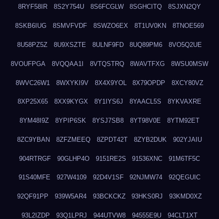
8RYF58IR
8S2Y754U
8S6FCGLW
8SGHCITQ
8SJXN2QY
8SKB6IUG
8SMVFVDF
8SWZO6EX
8T1UV0KN
8TNOE569
8U58PZ5Z
8U9XSZTE
8ULNF9FD
8UQ89PM6
8VO5Q2UE
8VOUFPGA
8VQQAA1I
8VTQSTRQ
8WAVTFXG
8WSU0MSW
8WVC26W1
8WXYKI9V
8X4X9YOL
8X79OPDP
8XCY80VZ
8XP25X65
8XX9KYGX
8Y1IYS6J
8YAACL5S
8YKVAXRE
8YM48I9Z
8YPIP6SK
8YSJ7SB8
8YT98V0E
8YTM92ET
8ZC9YBAN
8ZFZMEEQ
8ZPDT42T
8ZYB2DUK
902YJAIU
904RTRGF
90GLHP4O
9151RE2S
91536XNC
91M6TF5C
91S40MFE
927W4109
92D4V1SF
92NJMW74
92QEGUIC
92QF91PP
939W5AR4
93BCKCKZ
93HKS0RJ
93KMD0XZ
93L2IZDP
93Q1LPRJ
944UTVW8
94555E9U
94CLT1XT