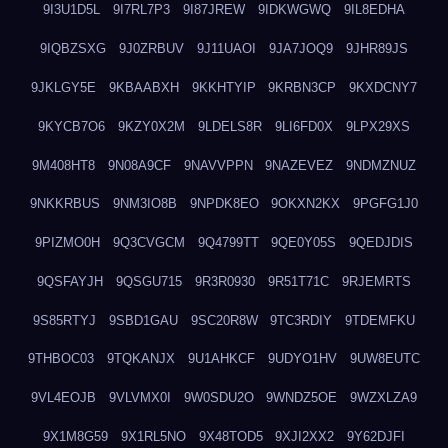
9I3U1D5L
9I7RL7P3
9I87JREW
9IDKWGWQ
9IL8EDHA
9IQBZSXG
9J0ZRBUV
9J11UAOI
9JA7JOQ9
9JHR89JS
9JKLGY5E
9KBAABXH
9KKHTYIP
9KRBN3CP
9KXDCNY7
9KYCB7O6
9KZY0X2M
9LDELS8R
9LI6FD0X
9LPX29XS
9M408HT8
9N08A9CF
9NAVVPPN
9NAZEVEZ
9NDMZNUZ
9NKKRBUS
9NM3IO8B
9NPDK8EO
9OKXN2KX
9PGFG1J0
9PIZMO0H
9Q3CVGCM
9Q4799TT
9QE0Y05S
9QEDJDIS
9QSFAYJH
9QSGU715
9R3R0930
9R51T71C
9RJEMRTS
9S85RTYJ
9SBD1GAU
9SC20R8W
9TC3RDIY
9TDEMFKU
9THBOC03
9TQKANJX
9U1AHKCF
9UDYO1HV
9UW8EUTC
9VL4EOJB
9VLVMX0I
9W0SDU2O
9WNDZ5OE
9WZXLZA9
9X1M8G59
9X1RL5NO
9X48TOD5
9XJI2XX2
9Y62DJFI