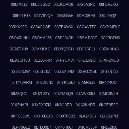
08DIX912
08EH3GS2
08EKQPQ9
08G6A3PD
08HJRZKG
08R2TE13
091V6YQE
0959345H
097C3BE4
09DI9AQ2
09RKK0JO
0A54G2WE
0A7RXWXI
0AG4NTTC
0AYXMFKC
0BO4RLHU
0BOHM258
0BPJ04DK
0BSHJVOT
0C9RGFN6
0CA5T1U9
0CMYI0KC
0D38QEGH
0DCJSPJ1
0DZMHHX1
0E9GCHCU
0EZ05K4R
0FFYUM84
0FLIL6GQ
0FXF2MUD
0G363XJW
0GI31E0A
0GJSAH4M
0GRH7XSL
0H17NT32
0H7Y9RRM
0H9OI0N1
0HYK5SEI
0IA5RSJ3
0IF4Y4UQ
0IM5QCNL
0IUZL33Y
0J6YMSQ9
0JAWX05J
0JMG9NJH
0JX5HAPI
0JXDX9ZM
0K8I19RD
0KA2KHRR
0KCE9EJG
0KFC83WS
0KHXDLT8
0KO7R0BZ
0LA240G7
0LIQ91PM
0LPY3G1Z
0LTLQ0B4
0M40H0CT
0MCMJJJP
0N1LZI50