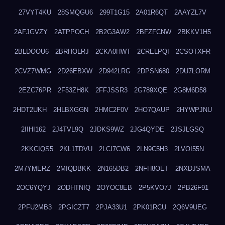
27VYT4KU
28SMQGU6
299T1G15
2A01R6QT
2AAYZL7V
2AFJGVZY
2ATPPOCH
2B2G3AW2
2BFZFCNW
2BKKV1H5
2BLDOOU6
2BRHOLRJ
2CKA0HWT
2CRELPQI
2CSOTXFR
2CVZ7WMG
2D26EBXW
2D942LRG
2DPSN680
2DU7LORM
2EZC76PR
2F53ZH8K
2FFJSSR3
2G789XQE
2G8M6D58
2HDT2UKH
2HLBXGGN
2HMC2F0V
2HO7QAUP
2HYWPJNU
2IIHI162
2J4TVL9Q
2JDKS9WZ
2JG4QYDE
2JSJLGSQ
2KKCIQS5
2KL1TDVU
2LCI7CW6
2LN9C5H3
2LVOI55N
2M7YMERZ
2MIQDBKK
2N165DB2
2NFH8OET
2NXDJSMA
2OC6YQYJ
2ODHTNIQ
2OYOC8EB
2P5KVO7J
2PB26F91
2PFU2MB3
2PGICZT7
2PJA33U1
2PK01RCU
2Q6V9UEG