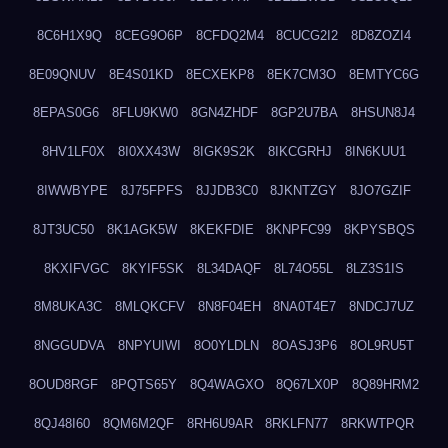
8C6H1X9Q
8CEG9O6P
8CFDQ2M4
8CUCG2I2
8D8ZOZI4
8E09QNUV
8E4S01KD
8ECXEKP8
8EK7CM3O
8EMTYC6G
8EPAS0G6
8FLU9KW0
8GN4ZHDF
8GP2U7BA
8HSUN8J4
8HV1LF0X
8I0XX43W
8IGK9S2K
8IKCGRHJ
8IN6KUU1
8IWWBYPE
8J75FPFS
8JJDB3C0
8JKNTZGY
8JO7GZIF
8JT3UC50
8K1AGK5W
8KEKFDIE
8KNPFC99
8KPYSBQS
8KXIFVGC
8KYIF5SK
8L34DAQF
8L74O55L
8LZ3S1IS
8M8UKA3C
8MLQKCFV
8N8F04EH
8NA0T4E7
8NDCJ7UZ
8NGGUDVA
8NPYUIWI
8O0YLDLN
8OASJ3P6
8OL9RU5T
8OUD8RGF
8PQTS65Y
8Q4WAGXO
8Q67LX0P
8Q89HRM2
8QJ48I60
8QM6M2QF
8RH6U9AR
8RKLFN77
8RKWTPQR