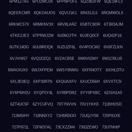
6PM1Z7A5
6PO2WC0X
6PPNPOF5
6Q23B2FW
6QE19FL3
6QEEKCMR
6QKOAUOS
6QVIJ1K1
6R431JL5
6RGMWOLX
6RKWC57X
6RMKNV3X
6RV8LARZ
6SBTC8OR
6T3R3AJM
6TKE2JE3
6TPRWJZM
6U06OJTH
6UJEQ0CF
6UQ42P16
6UTK14DG
6UU9ROQK
6UZUZF6L
6V4POCW2
6V6FZLKN
6VJVHI57
6VQ1DZQ1
6VZACB5E
6W0V02MY
6W1CRLU0
6WAOIUX0
6WJXFPEM
6WSY8NWU
6XFR4OTY
6XIHLDTU
6XL3E0EQ
6XP30R7N
6XQUAXFV
6XUCD56H
6XVXTC5I
6Y6PMH2U
6YQP5Y4L
6YR8PDRZ
6YY0PXBC
6ZISH1A0
6ZT4UC5F
6ZYCUFVQ
70T7NVVN
70V1YKH3
711BHOSD
713M5IHY
718NNXY2
71H5RDOO
71UQJY58
725P81XE
727P972L
72FW37AL
73CXZZM4
73IDZEWO
73UTNHIP