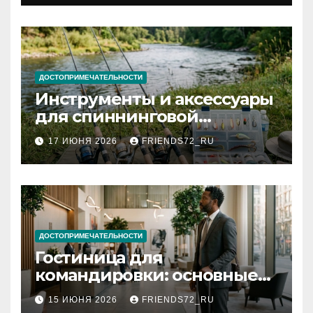
документов
ДОСТОПРИМЕЧАТЕЛЬНОСТИ
Инструменты и аксессуары
для спиннинговой
рыбалки: назначение и
17 ИЮНЯ 2026
FRIENDS72_RU
типы
ДОСТОПРИМЕЧАТЕЛЬНОСТИ
Гостиница для
командировки: основные
критерии выбора
15 ИЮНЯ 2026
FRIENDS72_RU