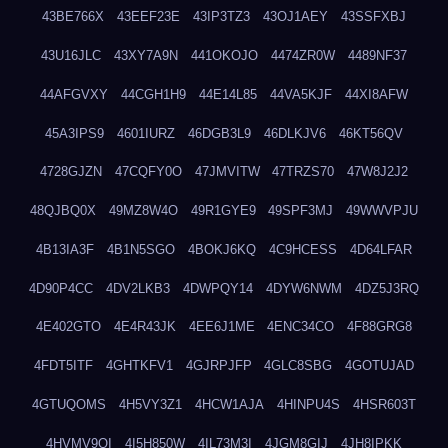
43BE766X
43EEF23E
43IP3TZ3
43OJ1AEY
43SSFXBJ
43U16JLC
43XY7A9N
441OKOJO
4474ZR0W
4489NF37
44AFGVXY
44CGH1H9
44E14L85
44VA5KJF
44XI8AFW
45A3IPS9
4601IURZ
46DGB3L9
46DLKJV6
46KT56QV
4728GJZN
47CQFY0O
47JMVITW
47TRZS70
47W8J2J2
48QJBQ0X
49MZ8W4O
49R1GYE9
49SPF3MJ
49WWVPJU
4B13IA3F
4B1N5SGO
4BOKJ6KQ
4C9HCESS
4D64LFAR
4D90P4CC
4DV2LKB3
4DWPQY14
4DYW6NWM
4DZ5J3RQ
4E402GTO
4E4R43JK
4EE6J1ME
4ENC34CO
4F88GRG8
4FDT5ITF
4GHTKFV1
4GJRPJFP
4GLC8SBG
4GOTUJAD
4GTUQOMS
4H5VY3Z1
4HCW1AJA
4HINPU4S
4HSR603T
4HVMV9QI
4I5H850W
4IL73M3I
4JGM8GIJ
4JH8IPKK