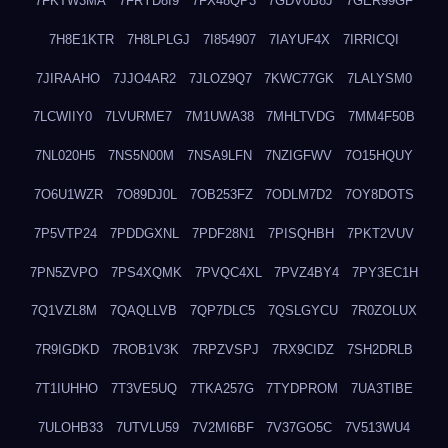
7FKTW3MA
7FRYD8I9
7FX48QP3
7GDV0B8J
7GER99GF
7H8E1KTR
7H8LPLGJ
7I854907
7IAYUF4X
7IRRICQI
7JIRAAHO
7JJO4AR2
7JLOZ9Q7
7KWC77GK
7LALYSM0
7LCWIIY0
7LVURME7
7M1UWA38
7MHLTVDG
7MM4F50B
7NL020H5
7NS5N00M
7NSA9LFN
7NZIGFWV
7O15HQUY
7O6U1WZR
7O89DJ0L
7OB253FZ
7ODLM7D2
7OY8DOTS
7P5VTP24
7PDDGXNL
7PDF28N1
7PISQHBH
7PKT2VUV
7PN5ZVPO
7PS4XQMK
7PVQC4XL
7PVZ4BY4
7PY3EC1H
7Q1VZL8M
7QAQLLVB
7QP7DLC5
7QSLGYCU
7R0ZOLUX
7R9IGDKD
7ROB1V3K
7RPZVSPJ
7RX9CIDZ
7SH2DRLB
7T1IUHHO
7T3VE5UQ
7TKA257G
7TYDPROM
7UA3TIBE
7ULOHB33
7UTVLU59
7V2MI6BF
7V37GO5C
7V513WU4