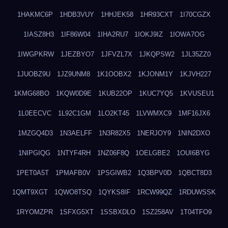
1HAKMC6P
1HDB3VUY
1HHJEK58
1HR93CXT
1I70CGZX
1IASZ8H3
1IF86W04
1IHA2RU7
1IOKJ9IZ
1IOWA7OG
1IWGPKRW
1JEZBYO7
1JFVZL7X
1JKQPSW2
1JL35ZZ0
1JUOBZ9U
1JZ9UNM8
1K1OOBX2
1KJONM1Y
1KJVH227
1KMG68BO
1KQW0D9E
1KUB22OP
1KUC7YQ5
1KVUSEU1
1L0EECVC
1L92C1GM
1LO2KT45
1LVWMXC9
1MF16JX6
1MZGQ4D3
1N3AELFF
1N3R82X5
1NERJOY9
1NIN2DXO
1NIPGIQG
1NTYF4RH
1NZ06F8Q
1OELGBE2
1OUI6BYG
1PET0A5T
1PMAFB0V
1PSGIWB2
1Q3BPV0D
1QBCT8D3
1QMT9XGT
1QWO8TSQ
1QYKS8IF
1RCW99QZ
1RDUWSSK
1RYOMZPR
1SFXG5XT
1SSBXDLO
1SZ258AV
1T04TFO9