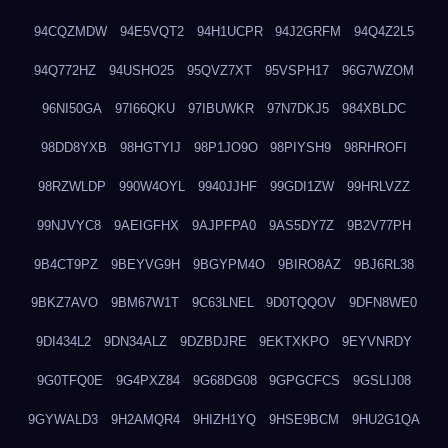
94CQZMDW
94E5VQT2
94H1UCPR
94J2GRFM
94Q4Z2L5
94Q772HZ
94USHO25
95QVZ7XT
95VSPH17
96G7WZOM
96NI50GA
97I66QKU
97IBUWKR
97N7DKJ5
984XBLDC
98DD8YXB
98HGTYIJ
98P1JO9O
98PIYSH9
98RHROFI
98RZWLDP
990W4OYL
9940JJHF
99GDI1ZW
99HRLVZZ
99NJVYC8
9AEIGFHX
9AJPFPA0
9AS5DY7Z
9B2V77PH
9B4CT9PZ
9BEYVG9H
9BGYPM4O
9BIRO8AZ
9BJ6RL38
9BKZ7AVO
9BM67W1T
9C63LNEL
9D0TQQOV
9DFN8WE0
9DI434L2
9DN34ALZ
9DZBDJRE
9EKTXKPO
9EYVNRDY
9G0TFQ0E
9G4PXZ84
9G68DG08
9GPGCFCS
9GSLIJ08
9GYWALD3
9H2AMQR4
9HIZH1YQ
9HSE9BCM
9HU2G1QA