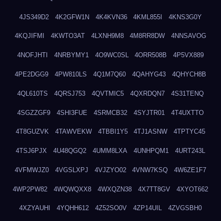
4JS349D2
4K2GFW1N
4K4KVN36
4KML855I
4KNS3G0Y
4KQJIFMI
4KWTO3AT
4LXNH9M8
4M8RR8DW
4NNSAVOG
4NOFJHTI
4NRBYMY1
4O9WC0SL
4ORR508B
4P5VX889
4PE2DGG9
4PW810LS
4Q1M7Q60
4QAHYG43
4QHYCH8B
4QL610TS
4QRSJ753
4QVTMIC5
4QXRDQN7
4S31TENQ
4SGZZGF9
4SHI3FUE
4SRMCB32
4SYJTR01
4T4UXTTO
4T8GUZVK
4TAWVEKW
4TBBI1Y5
4TJ1ASNW
4TPTYC45
4TSJ6PJX
4U48QGQ2
4UMM8LXA
4UNHPQM1
4URT243L
4VFMWJZ0
4VGSLXPJ
4VJZYO02
4VNW7KSQ
4W6ZE1F7
4WP2PW82
4WQWQXX8
4WXQZN38
4X7TT8GV
4XYOT662
4XZYAUHI
4YQHH612
4Z52SO0V
4ZP14UIL
4ZVGSBH0