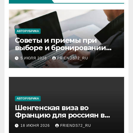
АВТОРУБРИКА
Советы и приемы при
выборе и бронировании
авиабилетов
5 ИЮЛЯ 2026
FRIENDS72_RU
АВТОРУБРИКА
Шенгенская виза во
Францию для россиян в
2026 году: сроки от 3 дней
18 ИЮНЯ 2026
FRIENDS72_RU
и список необходимых