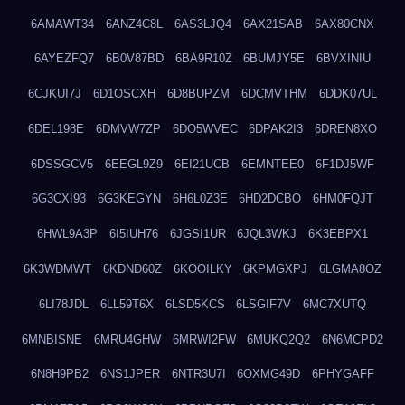
6AMAWT34
6ANZ4C8L
6AS3LJQ4
6AX21SAB
6AX80CNX
6AYEZFQ7
6B0V87BD
6BA9R10Z
6BUMJY5E
6BVXINIU
6CJKUI7J
6D1OSCXH
6D8BUPZM
6DCMVTHM
6DDK07UL
6DEL198E
6DMVW7ZP
6DO5WVEC
6DPAK2I3
6DREN8XO
6DSSGCV5
6EEGL9Z9
6EI21UCB
6EMNTEE0
6F1DJ5WF
6G3CXI93
6G3KEGYN
6H6L0Z3E
6HD2DCBO
6HM0FQJT
6HWL9A3P
6I5IUH76
6JGSI1UR
6JQL3WKJ
6K3EBPX1
6K3WDMWT
6KDND60Z
6KOOILKY
6KPMGXPJ
6LGMA8OZ
6LI78JDL
6LL59T6X
6LSD5KCS
6LSGIF7V
6MC7XUTQ
6MNBISNE
6MRU4GHW
6MRWI2FW
6MUKQ2Q2
6N6MCPD2
6N8H9PB2
6NS1JPER
6NTR3U7I
6OXMG49D
6PHYGAFF