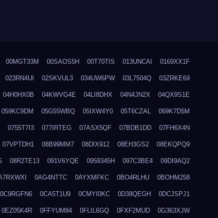
00MGT33M
00SAOS5H
00T70TIS
013UNCAI
0169XX1F
023RN4UI
02SKVUL3
034UW6PW
03L7504Q
03ZRKE69
04H0HX0B
04KWVG4E
04LI8DHX
04N4JN2X
04QX9S1E
059KC9DM
05G55WBQ
05IXW4Y0
05T6CZAL
069K7D5M
0755T7I3
077IRTEG
07ASX5QF
07BDB1DD
07FH6X4N
07VPTDH1
08B99MM7
08DIX912
08EH3GS2
08EKQPQ9
G
08R2TE13
091V6YQE
0959345H
097C3BE4
09DI9AQ2
A7RXWXI
0AG4NTTC
0AYXMFKC
0BO4RLHU
0BOHM258
0C9RGFN6
0CA5T1U9
0CMYI0KC
0D38QEGH
0DCJSPJ1
0EZ05K4R
0FFYUM84
0FLIL6GQ
0FXF2MUD
0G363XJW