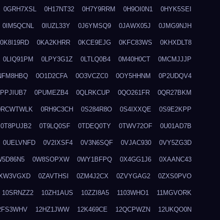
0GRH7XSL
0H17NT32
0H7Y9RRM
0H9OI0N1
0HYK5SEI
0IM5QCNL
0IUZL33Y
0J6YMSQ9
0JAWX05J
0JMG9NJH
0K8I19RD
0KA2KHRR
0KCE9EJG
0KFC83WS
0KHXDLT8
0LIQ91PM
0LPY3G1Z
0LTLQ0B4
0M40H0CT
0MCMJJJP
NFM8HBQ
0O1D2CFA
0O3VCZC0
0OY5HHNM
0P2UDQV4
0PPJIUB7
0PUMEZB4
0QLRKCUP
0QO261FR
0QR27BKM
0RCWTWLK
0RH9C3CH
0S284R8O
0S4IXXQE
0S9E2KPP
0T8PUJB2
0T9LQ0SF
0TDEQ0TY
0TWV72OF
0U01AD7B
0UELVNFD
0V2IXSF4
0V3N6SQF
0VJAC930
0VY5ZG3D
W5D86N5
0W8SOPXW
0WY1BFPQ
0X4GG1J6
0XAANC43
XW3VGXD
0ZAVTHSI
0ZM4J2CX
0ZVYGAG2
0ZXS0PVO
10SRNZZ2
10ZH1AUS
10ZZI8A5
1103WHO1
11MGVORK
2FS3WHV
12HZ1JWW
12K469CE
12QCPWZN
12UKQO0N