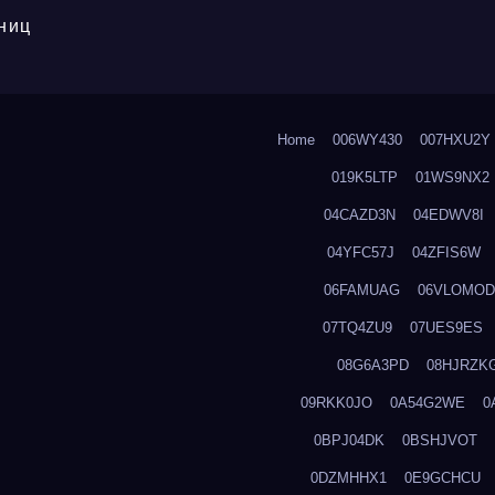
ниц
Home
006WY430
007HXU2Y
019K5LTP
01WS9NX2
04CAZD3N
04EDWV8I
04YFC57J
04ZFIS6W
06FAMUAG
06VLOMOD
07TQ4ZU9
07UES9ES
08G6A3PD
08HJRZK
09RKK0JO
0A54G2WE
0
0BPJ04DK
0BSHJVOT
0DZMHHX1
0E9GCHCU