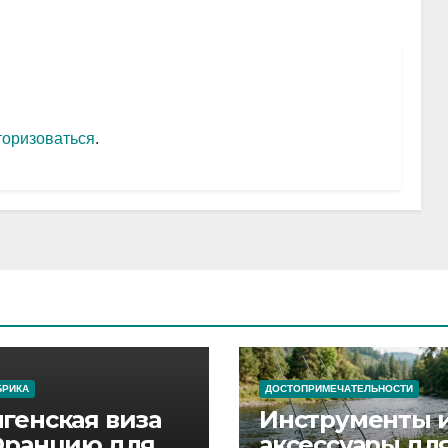
торизоваться
.
БРИКА
ДОСТОПРИМЕЧАТЕЛЬНОСТИ
генская виза
Инструменты 
Францию для
аксессуары дл