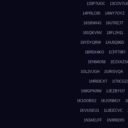
133P7UOC
13COV7L8
14PRLC85
14WY7OYZ
16SBWI43
16U7RZJT
181QKVNV
18FL2H11
19YDYQRW
1AU5Q96D
1BR5X4KO
1CFFT9FI
1EN94O56
1EZXAZS
1GL2VJGH
1GRISVQA
1HR93CXT
1I70CGZ
1IWGPKRW
1JEZBYO7
1K1OOBX2
1KJONM1Y
1
1KVUSEU1
1L0EECVC
1N3AELFF
1N3R82X5