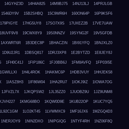
14GYHZ3D
14H4A825
14M9BJ75
14NJ13LJ
14PRJLGB
1546DY9V
15B2SHBQ
15C9WR6H
160ON64P
16P9KSF6
179PIGYE
17HG5UY8
17SO7X9S
17UXEZ2B
17VE7UAW
18UVF9V8
19CWX8Y9
19S0NNZV
19SYNG2F
19V5GFDB
1AXWRT6R
1B3DEC8P
1BHACZIN
1BI91YFQ
1BNJXLZ0
1D9U2JR1
1DBSQ817
1DRJ3XP8
1E2BYTZD
1E8JEY8J
6
1FH0C41J
1FIP186C
1FJ0BB6J
1FM8AVFQ
1FP03I5E
1GWILLXI
1H4L4ROK
1HAKMC6P
1HDB3VUY
1HHJEK58
X
1IASZ8H3
1IF86W04
1IHA2RU7
1IOKJ9IZ
1IOWA7OG
1JFVZL7X
1JKQPSW2
1JL35ZZ0
1JUOBZ9U
1JZ9UNM8
KJVH227
1KMG68BO
1KQW0D9E
1KUB22OP
1KUC7YQ5
1L92C1GM
1LO2KT45
1LVWMXC9
1MF16JX6
1MZGQ4D3
1NERJOY9
1NIN2DXO
1NIPGIQG
1NTYF4RH
1NZ06F8Q