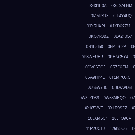
0GI31E0A
0GJSAH4M
0IA5RSJ3
0IF4Y4UQ
0JX5HAPI
0JXDX9ZM
0KO7R0BZ
0LA240G7
0N1LZI50
0NALSI2P
0
0P3WEUER
0PHNO5Y4
0QV0STGJ
0R7FXEI4
0SA9HP4L
0T1MPQXC
0U56W7B0
0UDKWD5I
0W3LZD86
0W58MBQO
0
0XI05VVT
0XLR0SZZ
0
105XMS37
10LFO9CA
11P2UCTJ
126I93O6
1