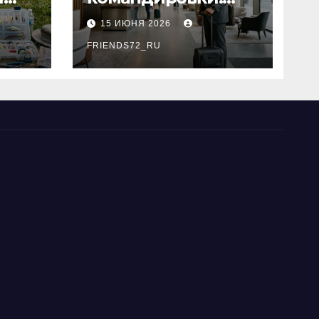
основные
15 ИЮНЯ 2026
критерии выбора
типы
FRIENDS72_RU