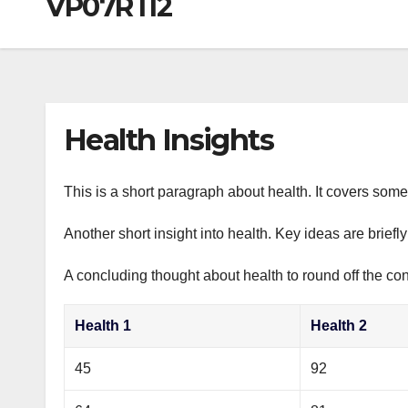
VP07RTI2
р
a
i
A
а
m
k
p
в
i
p
и
т
Health Insights
ь
This is a short paragraph about health. It covers some 
Another short insight into health. Key ideas are briefl
A concluding thought about health to round off the con
Health 1
Health 2
45
92