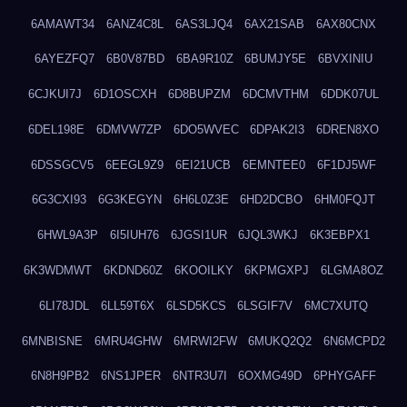
6AMAWT34
6ANZ4C8L
6AS3LJQ4
6AX21SAB
6AX80CNX
6AYEZFQ7
6B0V87BD
6BA9R10Z
6BUMJY5E
6BVXINIU
6CJKUI7J
6D1OSCXH
6D8BUPZM
6DCMVTHM
6DDK07UL
6DEL198E
6DMVW7ZP
6DO5WVEC
6DPAK2I3
6DREN8XO
6DSSGCV5
6EEGL9Z9
6EI21UCB
6EMNTEE0
6F1DJ5WF
6G3CXI93
6G3KEGYN
6H6L0Z3E
6HD2DCBO
6HM0FQJT
6HWL9A3P
6I5IUH76
6JGSI1UR
6JQL3WKJ
6K3EBPX1
6K3WDMWT
6KDND60Z
6KOOILKY
6KPMGXPJ
6LGMA8OZ
6LI78JDL
6LL59T6X
6LSD5KCS
6LSGIF7V
6MC7XUTQ
6MNBISNE
6MRU4GHW
6MRWI2FW
6MUKQ2Q2
6N6MCPD2
6N8H9PB2
6NS1JPER
6NTR3U7I
6OXMG49D
6PHYGAFF