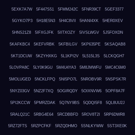
5EXK7A7W
5F447S51
5FMM242C
5FNR39CT
5GEF3377
5GYKO7P3
5H18E5N3
5H4C8VII
5HANI4XK
5HER0XEV
5HNS21Z8
5IFXGJFK
5IITXOZY
5IVSLWGV
5J5FOXDN
5KAFKBC4
5KEFVRBK
5KFBILGV
5KP635PE
5KSAQAB8
5KT1DCUW
5KZYHXKG
5L1KPI2V
5L515L3S
5LCKQGH7
5LOVPA8C
5LY0K9GU
5M4U4YA3
5M8JMWFU
5MC4C6M0
5MOLUGED
5NCKLFPQ
5NI5PO7L
5NROBV9R
5NSPSK7R
5NYZ03GV
5NZ2F7XQ
5OGIRQDY
5OIXNVW6
5OPF8A7F
5PI2KCCW
5PMRZDAK
5Q7NY9BS
5QDQI5F8
5QL8UU2J
5RALQ21C
5RBG4E64
5RCDBBFD
5ROV8T2I
5RP6DWR8
5RZ72FTS
5RZPCFKF
5RZQDHMO
5SNLKYWW
5ST3XE0K