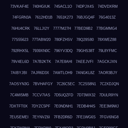
73VKAF4E
740HGIUK
745ACL1O
74DPJX4S
74DVDXRM
74FGRN3A
7612HD1B
7651K273
76BJGQ4F
76G4013Z
76HU4CRK
76LLJI2Y
7777M27H
77BED9B2
77BGMMG4
77S55623
77TABW20
780FZHSV
78Q29S80
78XWEZ88
792RHX5L
7939XN0C
796YV3DQ
79GHS38T
79L8YFMC
79V4EL6D
7A7B2KTK
7A7E8AHI
7AEEJVFI
7AGCKJXN
7AIBYJBI
7AJR6D3X
7AMTLOH9
7ANGKL8Z
7AOR3BJY
7AOSYN3G
7BVHAFGY
7C26C5EC
7C2S58N1
7C2XDJQN
7C4MI5MB
7CCV7IAS
7D5UQZFD
7D73WX32
7DULR9YN
7DXTFT0X
7DYZC5PF
7E0NDNH1
7EDB4H4S
7EE3M9WJ
7EUSEMEI
7EYNVZ6I
7FB2DR6D
7FE1WG6S
7FGV6NG8