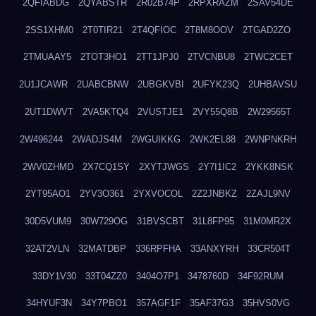
2QFIABDG
2QYABSTR
2R02B74P
2RPXRAZM
2SAV54DE
2SS1XHM0
2T0TIR21
2T4QFIOC
2T8M8OOV
2TGAD2ZO
2TMUAAY5
2TOT3HO1
2TT1JPJ0
2TVCNBU8
2TWC2CET
2U1JCAWR
2UABCBNW
2UBGKVBI
2UFYK23Q
2UHBAVSU
2UT1DWVT
2VA5KTQ4
2VUSTJE1
2VY55Q8B
2W29565T
2W496244
2WADJS4M
2WGUIKKG
2WK2EL88
2WNPNKRH
2WV0ZHMD
2X7CQ1SY
2XYTJWGS
2Y7I1IC2
2YKK8NSK
2YT95AO1
2YV3O361
2YXVOCOL
2Z2JNBKZ
2ZAJL9NV
30D5VUM9
30W729OG
31BVSCBT
31L8FP95
31M0MR2X
32AT2VLN
32MATDBP
336RPFHA
33ANXYRH
33CR504T
33DY1V30
33T04ZZ0
3404O7P1
3478760D
34F92RUM
34HYUF3N
34Y7PBO1
357AGF1F
35AF37G3
35HVS0VG