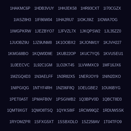
1HAKMC6P
1HDB3VUY
1HHJEK58
1HR93CXT
1I70CGZX
1IASZ8H3
1IF86W04
1IHA2RU7
1IOKJ9IZ
1IOWA7OG
1IWGPKRW
1JEZBYO7
1JFVZL7X
1JKQPSW2
1JL35ZZ0
1JUOBZ9U
1JZ9UNM8
1K1OOBX2
1KJONM1Y
1KJVH227
1KMG68BO
1KQW0D9E
1KUB22OP
1KUC7YQ5
1KVUSEU1
1L0EECVC
1L92C1GM
1LO2KT45
1LVWMXC9
1MF16JX6
1MZGQ4D3
1N3AELFF
1N3R82X5
1NERJOY9
1NIN2DXO
1NIPGIQG
1NTYF4RH
1NZ06F8Q
1OELGBE2
1OUI6BYG
1PET0A5T
1PMAFB0V
1PSGIWB2
1Q3BPV0D
1QBCT8D3
1QMT9XGT
1QWO8TSQ
1QYKS8IF
1RCW99QZ
1RDUWSSK
1RYOMZPR
1SFXG5XT
1SSBXDLO
1SZ258AV
1T04TFO9