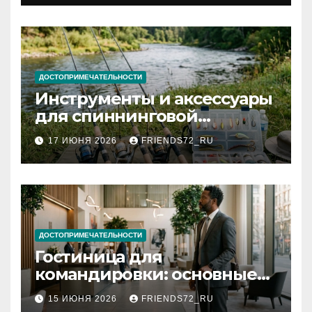
документов
ДОСТОПРИМЕЧАТЕЛЬНОСТИ
Инструменты и аксессуары
для спиннинговой
рыбалки: назначение и
17 ИЮНЯ 2026
FRIENDS72_RU
типы
ДОСТОПРИМЕЧАТЕЛЬНОСТИ
Гостиница для
командировки: основные
критерии выбора
15 ИЮНЯ 2026
FRIENDS72_RU