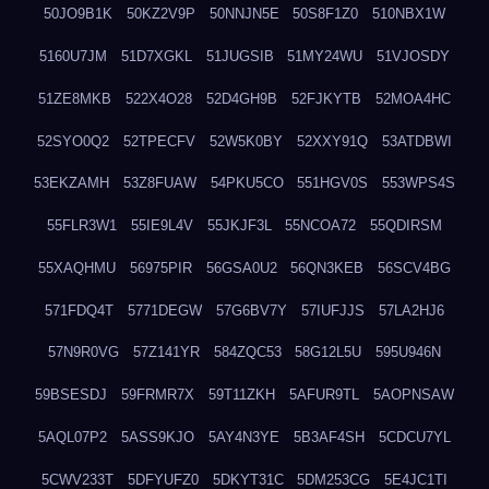
50JO9B1K
50KZ2V9P
50NNJN5E
50S8F1Z0
510NBX1W
5160U7JM
51D7XGKL
51JUGSIB
51MY24WU
51VJOSDY
51ZE8MKB
522X4O28
52D4GH9B
52FJKYTB
52MOA4HC
52SYO0Q2
52TPECFV
52W5K0BY
52XXY91Q
53ATDBWI
53EKZAMH
53Z8FUAW
54PKU5CO
551HGV0S
553WPS4S
55FLR3W1
55IE9L4V
55JKJF3L
55NCOA72
55QDIRSM
55XAQHMU
56975PIR
56GSA0U2
56QN3KEB
56SCV4BG
571FDQ4T
5771DEGW
57G6BV7Y
57IUFJJS
57LA2HJ6
57N9R0VG
57Z141YR
584ZQC53
58G12L5U
595U946N
59BSESDJ
59FRMR7X
59T11ZKH
5AFUR9TL
5AOPNSAW
5AQL07P2
5ASS9KJO
5AY4N3YE
5B3AF4SH
5CDCU7YL
5CWV233T
5DFYUFZ0
5DKYT31C
5DM253CG
5E4JC1TI