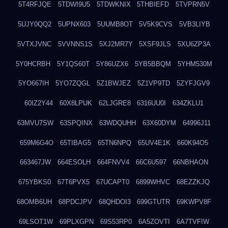
5T4RFJQE
5TDWI9U5
5TDWKNIX
5THBIEFD
5TVPRN5V
5UJY0QQ2
5UPNX603
5UUMB8OT
5V5K9CVS
5VB3LIYB
5VTXJVNC
5VVNNS1S
5XJ2MR7Y
5XSF9JLS
5XU6ZP3A
5Y0HCRBH
5Y1QS60T
5Y86UZX6
5YB5BBQM
5YHM530M
5YO667IH
5YO7ZQGL
5Z1BWJEZ
5Z1VP9TD
5ZYFJGV9
60IZ2Y44
60X8LPUK
62LJGRE8
6316UU0I
634ZKLU1
63MVU7SW
63SPQINX
63WDQUHH
63X60DYM
64996J11
659M6G4O
65TIBAG5
65TN6NPQ
65UV4E1K
660K94O5
663467JW
664ESOLH
664FNVV4
66C6U597
66NBHAON
675YBKS0
67T6PVX5
67UCAPT0
6899WHVC
68EZZKJQ
68OMB6UH
68PDCJPV
68QHDOI3
699GTUTR
69KWPV8F
69LSOT1W
69PLXGPN
69S53RP0
6A5ZOVTI
6A7TVFIW