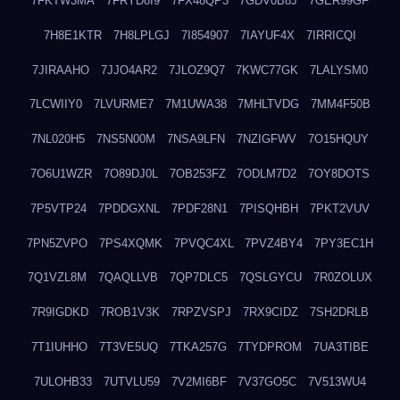
7FKTW3MA
7FRYD8I9
7FX48QP3
7GDV0B8J
7GER99GF
7H8E1KTR
7H8LPLGJ
7I854907
7IAYUF4X
7IRRICQI
7JIRAAHO
7JJO4AR2
7JLOZ9Q7
7KWC77GK
7LALYSM0
7LCWIIY0
7LVURME7
7M1UWA38
7MHLTVDG
7MM4F50B
7NL020H5
7NS5N00M
7NSA9LFN
7NZIGFWV
7O15HQUY
7O6U1WZR
7O89DJ0L
7OB253FZ
7ODLM7D2
7OY8DOTS
7P5VTP24
7PDDGXNL
7PDF28N1
7PISQHBH
7PKT2VUV
7PN5ZVPO
7PS4XQMK
7PVQC4XL
7PVZ4BY4
7PY3EC1H
7Q1VZL8M
7QAQLLVB
7QP7DLC5
7QSLGYCU
7R0ZOLUX
7R9IGDKD
7ROB1V3K
7RPZVSPJ
7RX9CIDZ
7SH2DRLB
7T1IUHHO
7T3VE5UQ
7TKA257G
7TYDPROM
7UA3TIBE
7ULOHB33
7UTVLU59
7V2MI6BF
7V37GO5C
7V513WU4