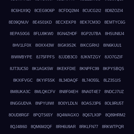
8C6H1X9Q
8CEG9O6P
8CFDQ2M4
8CUCG2I2
8D8ZOZI4
8E09QNUV
8E4S01KD
8ECXEKP8
8EK7CM3O
8EMTYC6G
8EPAS0G6
8FLU9KW0
8GN4ZHDF
8GP2U7BA
8HSUN8J4
8HV1LF0X
8I0XX43W
8IGK9S2K
8IKCGRHJ
8IN6KUU1
8IWWBYPE
8J75FPFS
8JJDB3C0
8JKNTZGY
8JO7GZIF
8JT3UC50
8K1AGK5W
8KEKFDIE
8KNPFC99
8KPYSBQS
8KXIFVGC
8KYIF5SK
8L34DAQF
8L74O55L
8LZ3S1IS
8M8UKA3C
8MLQKCFV
8N8F04EH
8NA0T4E7
8NDCJ7UZ
8NGGUDVA
8NPYUIWI
8O0YLDLN
8OASJ3P6
8OL9RU5T
8OUD8RGF
8PQTS65Y
8Q4WAGXO
8Q67LX0P
8Q89HRM2
8QJ48I60
8QM6M2QF
8RH6U9AR
8RKLFN77
8RKWTPQR