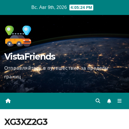
Перейти
Вс. Авг 9th, 2026
4:05:25 PM
к
содержимому
VistaFriends
Отправляйтесь в путешествие за пределы
границ
XG3XZ2G3