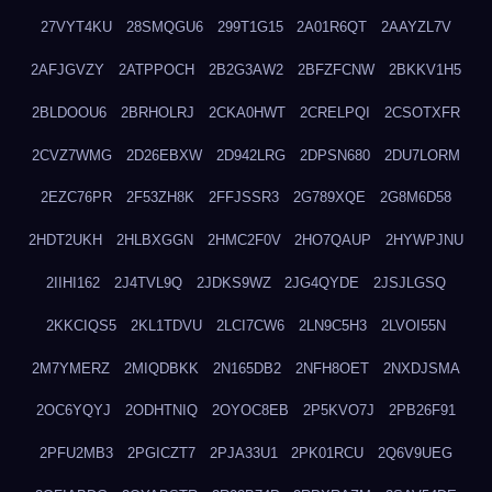
27VYT4KU
28SMQGU6
299T1G15
2A01R6QT
2AAYZL7V
2AFJGVZY
2ATPPOCH
2B2G3AW2
2BFZFCNW
2BKKV1H5
2BLDOOU6
2BRHOLRJ
2CKA0HWT
2CRELPQI
2CSOTXFR
2CVZ7WMG
2D26EBXW
2D942LRG
2DPSN680
2DU7LORM
2EZC76PR
2F53ZH8K
2FFJSSR3
2G789XQE
2G8M6D58
2HDT2UKH
2HLBXGGN
2HMC2F0V
2HO7QAUP
2HYWPJNU
2IIHI162
2J4TVL9Q
2JDKS9WZ
2JG4QYDE
2JSJLGSQ
2KKCIQS5
2KL1TDVU
2LCI7CW6
2LN9C5H3
2LVOI55N
2M7YMERZ
2MIQDBKK
2N165DB2
2NFH8OET
2NXDJSMA
2OC6YQYJ
2ODHTNIQ
2OYOC8EB
2P5KVO7J
2PB26F91
2PFU2MB3
2PGICZT7
2PJA33U1
2PK01RCU
2Q6V9UEG