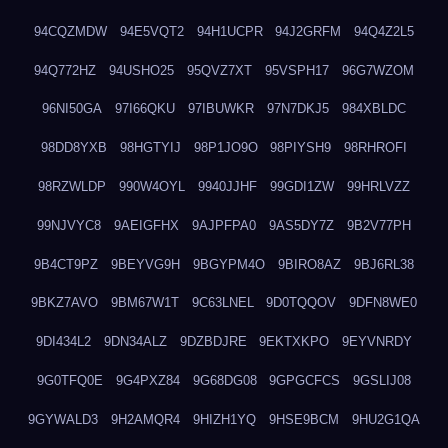
94CQZMDW
94E5VQT2
94H1UCPR
94J2GRFM
94Q4Z2L5
94Q772HZ
94USHO25
95QVZ7XT
95VSPH17
96G7WZOM
96NI50GA
97I66QKU
97IBUWKR
97N7DKJ5
984XBLDC
98DD8YXB
98HGTYIJ
98P1JO9O
98PIYSH9
98RHROFI
98RZWLDP
990W4OYL
9940JJHF
99GDI1ZW
99HRLVZZ
99NJVYC8
9AEIGFHX
9AJPFPA0
9AS5DY7Z
9B2V77PH
9B4CT9PZ
9BEYVG9H
9BGYPM4O
9BIRO8AZ
9BJ6RL38
9BKZ7AVO
9BM67W1T
9C63LNEL
9D0TQQOV
9DFN8WE0
9DI434L2
9DN34ALZ
9DZBDJRE
9EKTXKPO
9EYVNRDY
9G0TFQ0E
9G4PXZ84
9G68DG08
9GPGCFCS
9GSLIJ08
9GYWALD3
9H2AMQR4
9HIZH1YQ
9HSE9BCM
9HU2G1QA