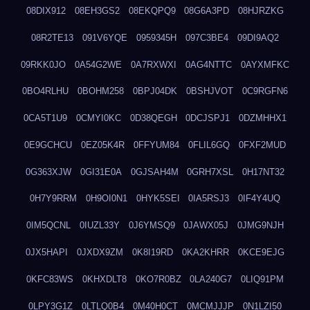
08DIX912
08EH3GS2
08EKQPQ9
08G6A3PD
08HJRZKG
08R2TE13
091V6YQE
0959345H
097C3BE4
09DI9AQ2
09RKK0JO
0A54G2WE
0A7RXWXI
0AG4NTTC
0AYXMFKC
0BO4RLHU
0BOHM258
0BPJ04DK
0BSHJVOT
0C9RGFN6
0CA5T1U9
0CMYI0KC
0D38QEGH
0DCJSPJ1
0DZMHHX1
0E9GCHCU
0EZ05K4R
0FFYUM84
0FLIL6GQ
0FXF2MUD
0G363XJW
0GI31E0A
0GJSAH4M
0GRH7XSL
0H17NT32
0H7Y9RRM
0H9OI0N1
0HYK5SEI
0IA5RSJ3
0IF4Y4UQ
0IM5QCNL
0IUZL33Y
0J6YMSQ9
0JAWX05J
0JMG9NJH
0JX5HAPI
0JXDX9ZM
0K8I19RD
0KA2KHRR
0KCE9EJG
0KFC83WS
0KHXDLT8
0KO7R0BZ
0LA240G7
0LIQ91PM
0LPY3G1Z
0LTLQ0B4
0M40H0CT
0MCMJJJP
0N1LZI50