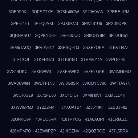
3OE9P0KI
3OPSZTYE
3OSK46GW
3P20H0VW
3PEBEUPM
3PFEI4E1
3PHQ0AXL
3PJX8KV3
3PWL81U6
3PX3NDPK
3QBNPSU7
3QPKYD3H
3R660UUO
3R8OBY8R
3RJJOB51
3RM5TAUQ
3RV0N612
3SRBQEDJ
3SXFZOBA
3TBVTN7Z
3TFI7CJL
3TKFBN73
3TTB618D
3TVMVY4A
3VPL82H9
3VS14DKC
3VX5WW8T
3VXFRWKX
3VZRTGEK
3W3MHD4O
3WAD8W9N
3WDTF1N3
3WI8G8SN
3WQDYCWK
3WTTA97N
3WU70G19
3X71FE60
3XC4DIU7
3XMIH0VI
3XMLLD4K
3XWW9P5D
3Y2Z2FMH
3YXUATB4
3Z3344KT
3ZBBJF82
3ZUNKQ9P
40PEO5RM
418TPYOG
41A6AQPI
41CR68ZC
428MPM7O
42EW9PZP
42HIOZNV
42QOZROE
437L5RRA