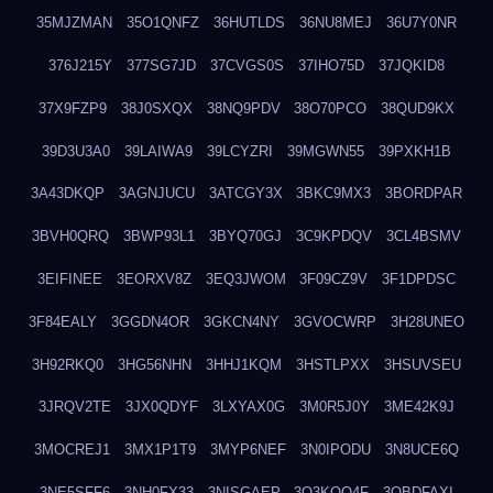
35MJZMAN
35O1QNFZ
36HUTLDS
36NU8MEJ
36U7Y0NR
376J215Y
377SG7JD
37CVGS0S
37IHO75D
37JQKID8
37X9FZP9
38J0SXQX
38NQ9PDV
38O70PCO
38QUD9KX
39D3U3A0
39LAIWA9
39LCYZRI
39MGWN55
39PXKH1B
3A43DKQP
3AGNJUCU
3ATCGY3X
3BKC9MX3
3BORDPAR
3BVH0QRQ
3BWP93L1
3BYQ70GJ
3C9KPDQV
3CL4BSMV
3EIFINEE
3EORXV8Z
3EQ3JWOM
3F09CZ9V
3F1DPDSC
3F84EALY
3GGDN4OR
3GKCN4NY
3GVOCWRP
3H28UNEO
3H92RKQ0
3HG56NHN
3HHJ1KQM
3HSTLPXX
3HSUVSEU
3JRQV2TE
3JX0QDYF
3LXYAX0G
3M0R5J0Y
3ME42K9J
3MOCREJ1
3MX1P1T9
3MYP6NEF
3N0IPODU
3N8UCE6Q
3NE5SFF6
3NH0FX33
3NISGAEP
3O3KQQ4F
3OBDFAXI