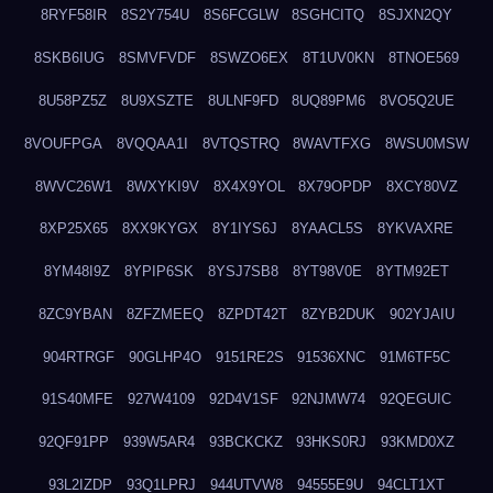
8RYF58IR
8S2Y754U
8S6FCGLW
8SGHCITQ
8SJXN2QY
8SKB6IUG
8SMVFVDF
8SWZO6EX
8T1UV0KN
8TNOE569
8U58PZ5Z
8U9XSZTE
8ULNF9FD
8UQ89PM6
8VO5Q2UE
8VOUFPGA
8VQQAA1I
8VTQSTRQ
8WAVTFXG
8WSU0MSW
8WVC26W1
8WXYKI9V
8X4X9YOL
8X79OPDP
8XCY80VZ
8XP25X65
8XX9KYGX
8Y1IYS6J
8YAACL5S
8YKVAXRE
8YM48I9Z
8YPIP6SK
8YSJ7SB8
8YT98V0E
8YTM92ET
8ZC9YBAN
8ZFZMEEQ
8ZPDT42T
8ZYB2DUK
902YJAIU
904RTRGF
90GLHP4O
9151RE2S
91536XNC
91M6TF5C
91S40MFE
927W4109
92D4V1SF
92NJMW74
92QEGUIC
92QF91PP
939W5AR4
93BCKCKZ
93HKS0RJ
93KMD0XZ
93L2IZDP
93Q1LPRJ
944UTVW8
94555E9U
94CLT1XT