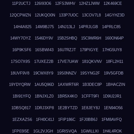
11P2UCTJ
126I93O6
12FS3WHV
12HZ1JWW
12K469CE
12QCPWZN
12UKQO0N
133P7UOC
13COV7L8
14GYHZ3D
14H4A825
14M9BJ75
14NJ13LJ
14PRJLGB
14PRLC85
14WY7OYZ
1546DY9V
15B2SHBQ
15C9WR6H
160ON64P
16P9KSF6
16SBWI43
16U7RZJT
179PIGYE
17HG5UY8
17SO7X9S
17UXEZ2B
17VE7UAW
181QKVNV
18FL2H11
18UVF9V8
19CWX8Y9
19S0NNZV
19SYNG2F
19V5GFDB
19YDYQRW
1AU5Q96D
1AXWRT6R
1B3DEC8P
1BHACZIN
1BI91YFQ
1BNJXLZ0
1BR5X4KO
1CFFT9FI
1D9U2JR1
1DBSQ817
1DRJ3XP8
1E2BYTZD
1E8JEY8J
1EN94O56
1EZXAZS6
1FH0C41J
1FIP186C
1FJ0BB6J
1FM8AVFQ
1FP03I5E
1GL2VJGH
1GRISVQA
1GWILLXI
1H4L4ROK