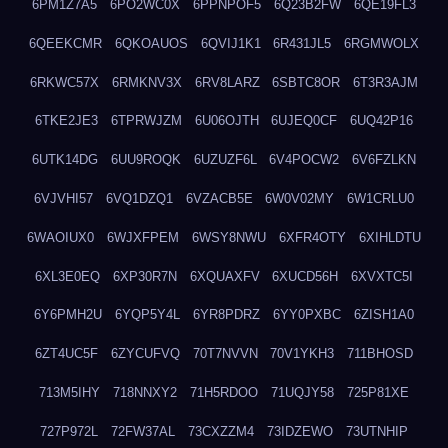
6PM1Z7A5
6PO2WC0X
6PPNPOF5
6Q23B2FW
6QE19FL3
6QEEKCMR
6QKOAUOS
6QVIJ1K1
6R431JL5
6RGMWOLX
6RKWC57X
6RMKNV3X
6RV8LARZ
6SBTC8OR
6T3R3AJM
6TKE2JE3
6TPRWJZM
6U06OJTH
6UJEQ0CF
6UQ42P16
6UTK14DG
6UU9ROQK
6UZUZF6L
6V4POCW2
6V6FZLKN
6VJVHI57
6VQ1DZQ1
6VZACB5E
6W0V02MY
6W1CRLU0
6WAOIUX0
6WJXFPEM
6WSY8NWU
6XFR4OTY
6XIHLDTU
6XL3E0EQ
6XP30R7N
6XQUAXFV
6XUCD56H
6XVXTC5I
6Y6PMH2U
6YQP5Y4L
6YR8PDRZ
6YY0PXBC
6ZISH1A0
6ZT4UC5F
6ZYCUFVQ
70T7NVVN
70V1YKH3
711BHOSD
713M5IHY
718NNXY2
71H5RDOO
71UQJY58
725P81XE
727P972L
72FW37AL
73CXZZM4
73IDZEWO
73UTNHIP