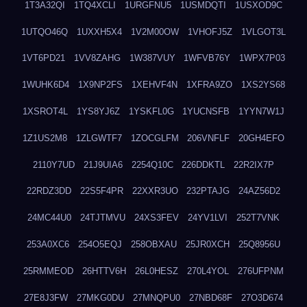
1T3A32QI
1TQ4XCLI
1URGFNU5
1USMDQTI
1USXOD9C
1UTQO46Q
1UXXH5X4
1V2M00OW
1VHOFJ5Z
1VLGOT3L
1VT6PD21
1VV8ZAHG
1W387VUY
1WFVB76Y
1WPX7P03
1WUHK6D4
1X9NP2FS
1XEHVF4N
1XFRA9ZO
1XS2YS68
1XSROT4L
1YS8YJ6Z
1YSKFL0G
1YUCNSFB
1YYN7W1J
1Z1US2M8
1ZLGWTF7
1ZOCGLFM
206VNFLF
20GH4EFO
2110Y7UD
21J9UIA6
2254Q10C
226DDKTL
22R2IX7P
22RDZ3DD
22S5F4PR
22XXR3UO
232PTAJG
24AZ56D2
24MC44U0
24TJTMVU
24XS3FEV
24YV1LVI
252T7VNK
253A0XC6
254O5EQJ
258OBXAU
25JR0XCH
25Q8956U
25RMMEOD
26HTTV6H
26L0HESZ
270L4YOL
276UFPNM
27E8J3FW
27MKG0DU
27MNQPU0
27NBD68F
27O3D674