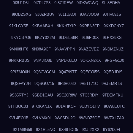
9I3U1D5L
9I7RL7P3
9I87JREW
9IDKWGWQ
9IL8EDHA
9IQBZSXG
9J0ZRBUV
9J11UAOI
9JA7JOQ9
9JHR89JS
9JKLGY5E
9KBAABXH
9KKHTYIP
9KRBN3CP
9KXDCNY7
9KYCB7O6
9KZY0X2M
9LDELS8R
9LI6FD0X
9LPX29XS
9M408HT8
9N08A9CF
9NAVVPPN
9NAZEVEZ
9NDMZNUZ
9NKKRBUS
9NM3IO8B
9NPDK8EO
9OKXN2KX
9PGFG1J0
9PIZMO0H
9Q3CVGCM
9Q4799TT
9QE0Y05S
9QEDJDIS
9QSFAYJH
9QSGU715
9R3R0930
9R51T71C
9RJEMRTS
9S85RTYJ
9SBD1GAU
9SC20R8W
9TC3RDIY
9TDEMFKU
9THBOC03
9TQKANJX
9U1AHKCF
9UDYO1HV
9UW8EUTC
9VL4EOJB
9VLVMX0I
9W0SDU2O
9WNDZ5OE
9WZXLZA9
9X1M8G59
9X1RL5NO
9X48TOD5
9XJI2XX2
9Y62DJFI