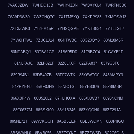
7VACJZDW
7WHDQ1JB
7WHY4Z0N
7WQXY6L4
7WRFNCB0
7WWR3W39
7WZCNQ7C
7X1TM5XQ
7XKFP983
7XMG6WJ3
7XT3ZWK3
7Y2HM15R
7YHSQGPE
7YKTB834
7YTLLGT7
7YW8HTW1
7ZUCLJ14
804ITWBC
80G20QY8
80M18M6R
80NDABQJ
80TBA1GP
81B6R5DR
81F9BZC4
81GAYE1F
81NLFAJC
82LF82LT
82Z0LK6F
82ZPA837
8379G3TC
839R94B1
83DE49ZB
83FF7WTK
83Y6WTO0
843AMPY3
84ZPYENJ
85BF0JNS
85NIO1GL
85YB83US
85Z8IMBR
866X8P4W
86U520L2
87HLHOXA
885XXWB7
8893NQNM
88C06Z7M
88SSKI00
88Y1B346
88ZYQON6
88ZZ29JA
895NL72T
89WVKQCH
8A6B5EEP
8BBJWQMN
8BJPIIGO
8BSWANL0
8BVB056I
8BZT9YKF
8BZZZWSD
8C2C6QL5