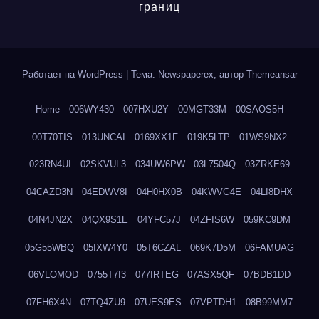
границ
Работает на WordPress
|
Тема: Newspaperex, автор
Themeansar
Home
006WY430
007HXU2Y
00MGT33M
00SAOS5H
00T70TIS
013UNCAI
0169XX1F
019K5LTP
01WS9NX2
023RN4UI
02SKVUL3
034UW6PW
03L7504Q
03ZRKE69
04CAZD3N
04EDWV8I
04H0HX0B
04KWVG4E
04LI8DHX
04N4JN2X
04QX9S1E
04YFC57J
04ZFIS6W
059KC9DM
05G55WBQ
05IXW4Y0
05T6CZAL
069K7D5M
06FAMUAG
06VLOMOD
0755T7I3
077IRTEG
07ASX5QF
07BDB1DD
07FH6X4N
07TQ4ZU9
07UES9ES
07VPTDH1
08B99MM7