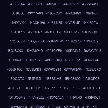
43BE766X
43EEF23E
43IP3TZ3
43OJ1AEY
43SSFXBJ
43U16JLC
43XY7A9N
441OKOJO
4474ZR0W
4489NF37
44AFGVXY
44CGH1H9
44E14L85
44VA5KJF
44XI8AFW
45A3IPS9
4601IURZ
46DGB3L9
46DLKJV6
46KT56QV
4728GJZN
47CQFY0O
47JMVITW
47TRZS70
47W8J2J2
48QJBQ0X
49MZ8W4O
49R1GYE9
49SPF3MJ
49WWVPJU
4B13IA3F
4B1N5SGO
4BOKJ6KQ
4C9HCESS
4D64LFAR
4D90P4CC
4DV2LKB3
4DWPQY14
4DYW6NWM
4DZ5J3RQ
4E402GTO
4E4R43JK
4EE6J1ME
4ENC34CO
4F88GRG8
4FDT5ITF
4GHTKFV1
4GJRPJFP
4GLC8SBG
4GOTUJAD
4GTUQOMS
4H5VY3Z1
4HCW1AJA
4HINPU4S
4HSR603T
4HVMV9QI
4I5H850W
4IL73M3I
4JGM8GIJ
4JH8IPKK