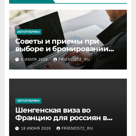
АВТОРУБРИКА
Советы и приемы при
выборе и бронировании
авиабилетов
5 ИЮЛЯ 2026
FRIENDS72_RU
АВТОРУБРИКА
Шенгенская виза во
Францию для россиян в
2026 году: сроки от 3 дней
18 ИЮНЯ 2026
FRIENDS72_RU
и список необходимых