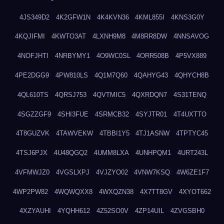
4JS349D2
4K2GFW1N
4K4KVN36
4KML855I
4KNS3G0Y
4KQJIFMI
4KWTO3AT
4LXNH9M8
4M8RR8DW
4NNSAVOG
4NOFJHTI
4NRBYMY1
4O9WC0SL
4ORR508B
4P5VX889
4PE2DGG9
4PW810LS
4Q1M7Q60
4QAHYG43
4QHYCH8B
4QL610TS
4QRSJ753
4QVTMIC5
4QXRDQN7
4S31TENQ
4SGZZGF9
4SHI3FUE
4SRMCB32
4SYJTR01
4T4UXTTO
4T8GUZVK
4TAWVEKW
4TBBI1Y5
4TJ1ASNW
4TPTYC45
4TSJ6PJX
4U48QGQ2
4UMM8LXA
4UNHPQM1
4URT243L
4VFMWJZ0
4VGSLXPJ
4VJZYO02
4VNW7KSQ
4W6ZE1F7
4WP2PW82
4WQWQXX8
4WXQZN38
4X7TT8GV
4XYOT662
4XZYAUHI
4YQHH612
4Z52SO0V
4ZP14UIL
4ZVGSBH0