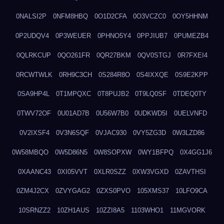
0NALSI2P
0NFM8HBQ
0O1D2CFA
0O3VCZC0
0OY5HHNM
0P2UDQV4
0P3WEUER
0PHNO5Y4
0PPJIUB7
0PUMEZB4
0QLRKCUP
0QO261FR
0QR27BKM
0QV0STGJ
0R7FXEI4
0RCWTWLK
0RH9C3CH
0S284R8O
0S4IXXQE
0S9E2KPP
0SA9HP4L
0T1MPQXC
0T8PUJB2
0T9LQ0SF
0TDEQ0TY
0TWV72OF
0U01AD7B
0U56W7B0
0UDKWD5I
0UELVNFD
0V2IXSF4
0V3N6SQF
0VJAC930
0VY5ZG3D
0W3LZD86
0W58MBQO
0W5D86N5
0W8SOPXW
0WY1BFPQ
0X4GG1J6
0XAANC43
0XI05VVT
0XLR0SZZ
0XW3VGXD
0ZAVTHSI
0ZM4J2CX
0ZVYGAG2
0ZXS0PVO
105XMS37
10LFO9CA
10SRNZZ2
10ZH1AUS
10ZZI8A5
1103WHO1
11MGVORK