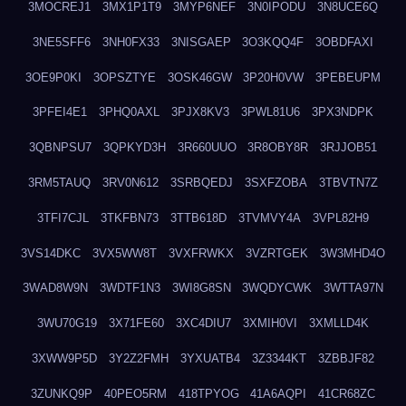
3MOCREJ1
3MX1P1T9
3MYP6NEF
3N0IPODU
3N8UCE6Q
3NE5SFF6
3NH0FX33
3NISGAEP
3O3KQQ4F
3OBDFAXI
3OE9P0KI
3OPSZTYE
3OSK46GW
3P20H0VW
3PEBEUPM
3PFEI4E1
3PHQ0AXL
3PJX8KV3
3PWL81U6
3PX3NDPK
3QBNPSU7
3QPKYD3H
3R660UUO
3R8OBY8R
3RJJOB51
3RM5TAUQ
3RV0N612
3SRBQEDJ
3SXFZOBA
3TBVTN7Z
3TFI7CJL
3TKFBN73
3TTB618D
3TVMVY4A
3VPL82H9
3VS14DKC
3VX5WW8T
3VXFRWKX
3VZRTGEK
3W3MHD4O
3WAD8W9N
3WDTF1N3
3WI8G8SN
3WQDYCWK
3WTTA97N
3WU70G19
3X71FE60
3XC4DIU7
3XMIH0VI
3XMLLD4K
3XWW9P5D
3Y2Z2FMH
3YXUATB4
3Z3344KT
3ZBBJF82
3ZUNKQ9P
40PEO5RM
418TPYOG
41A6AQPI
41CR68ZC