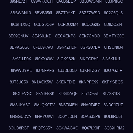
895NL72T
89WVKQCH
8A6B5EEP
8BBJWQMN
8BJPIIGO
8BSWANL0
8BVB056I
8BZT9YKF
8BZZZWSD
8C2C6QL5
8C6H1X9Q
8CEG9O6P
8CFDQ2M4
8CUCG2I2
8D8ZOZI4
8E09QNUV
8E4S01KD
8ECXEKP8
8EK7CM3O
8EMTYC6G
8EPAS0G6
8FLU9KW0
8GN4ZHDF
8GP2U7BA
8HSUN8J4
8HV1LF0X
8I0XX43W
8IGK9S2K
8IKCGRHJ
8IN6KUU1
8IWWBYPE
8J75FPFS
8JJDB3C0
8JKNTZGY
8JO7GZIF
8JT3UC50
8K1AGK5W
8KEKFDIE
8KNPFC99
8KPYSBQS
8KXIFVGC
8KYIF5SK
8L34DAQF
8L74O55L
8LZ3S1IS
8M8UKA3C
8MLQKCFV
8N8F04EH
8NA0T4E7
8NDCJ7UZ
8NGGUDVA
8NPYUIWI
8O0YLDLN
8OASJ3P6
8OL9RU5T
8OUD8RGF
8PQTS65Y
8Q4WAGXO
8Q67LX0P
8Q89HRM2