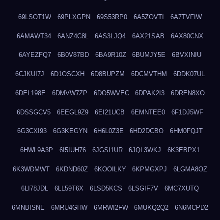
69LSOT1W
69PLXGPN
69S53RP0
6A5ZOVTI
6A7TVFIW
6AMAWT34
6ANZ4C8L
6AS3LJQ4
6AX21SAB
6AX80CNX
6AYEZFQ7
6B0V87BD
6BA9R10Z
6BUMJY5E
6BVXINIU
6CJKUI7J
6D1OSCXH
6D8BUPZM
6DCMVTHM
6DDK07UL
6DEL198E
6DMVW7ZP
6DO5WVEC
6DPAK2I3
6DREN8XO
6DSSGCV5
6EEGL9Z9
6EI21UCB
6EMNTEE0
6F1DJ5WF
6G3CXI93
6G3KEGYN
6H6L0Z3E
6HD2DCBO
6HM0FQJT
6HWL9A3P
6I5IUH76
6JGSI1UR
6JQL3WKJ
6K3EBPX1
6K3WDMWT
6KDND60Z
6KOOILKY
6KPMGXPJ
6LGMA8OZ
6LI78JDL
6LL59T6X
6LSD5KCS
6LSGIF7V
6MC7XUTQ
6MNBISNE
6MRU4GHW
6MRWI2FW
6MUKQ2Q2
6N6MCPD2