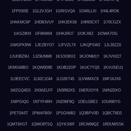
1FP03I5E
1GL2VJGH
1GRISVQA
1GWILLXI
1H4L4ROK
1HAKMC6P
1HDB3VUY
1HHJEK58
1HR93CXT
1I70CGZX
1IASZ8H3
1IF86W04
1IHA2RU7
1IOKJ9IZ
1IOWA7OG
1IWGPKRW
1JEZBYO7
1JFVZL7X
1JKQPSW2
1JL35ZZ0
1JUOBZ9U
1JZ9UNM8
1K1OOBX2
1KJONM1Y
1KJVH227
1KMG68BO
1KQW0D9E
1KUB22OP
1KUC7YQ5
1KVUSEU1
1L0EECVC
1L92C1GM
1LO2KT45
1LVWMXC9
1MF16JX6
1MZGQ4D3
1N3AELFF
1N3R82X5
1NERJOY9
1NIN2DXO
1NIPGIQG
1NTYF4RH
1NZ06F8Q
1OELGBE2
1OUI6BYG
1PET0A5T
1PMAFB0V
1PSGIWB2
1Q3BPV0D
1QBCT8D3
1QMT9XGT
1QWO8TSQ
1QYKS8IF
1RCW99QZ
1RDUWSSK