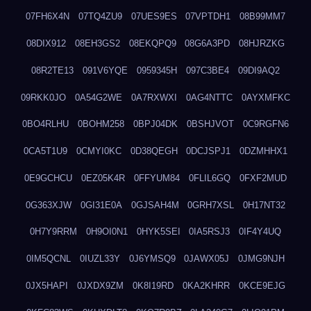
07FH6X4N
07TQ4ZU9
07UES9ES
07VPTDH1
08B99MM7
08DIX912
08EH3GS2
08EKQPQ9
08G6A3PD
08HJRZKG
08R2TE13
091V6YQE
0959345H
097C3BE4
09DI9AQ2
09RKK0JO
0A54G2WE
0A7RXWXI
0AG4NTTC
0AYXMFKC
0BO4RLHU
0BOHM258
0BPJ04DK
0BSHJVOT
0C9RGFN6
0CA5T1U9
0CMYI0KC
0D38QEGH
0DCJSPJ1
0DZMHHX1
0E9GCHCU
0EZ05K4R
0FFYUM84
0FLIL6GQ
0FXF2MUD
0G363XJW
0GI31E0A
0GJSAH4M
0GRH7XSL
0H17NT32
0H7Y9RRM
0H9OI0N1
0HYK5SEI
0IA5RSJ3
0IF4Y4UQ
0IM5QCNL
0IUZL33Y
0J6YMSQ9
0JAWX05J
0JMG9NJH
0JX5HAPI
0JXDX9ZM
0K8I19RD
0KA2KHRR
0KCE9EJG