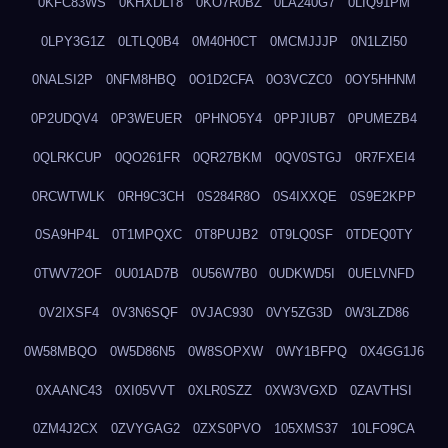
0KFC83WS
0KHXDLT8
0KO7R0BZ
0LA240G7
0LIQ91PM
0LPY3G1Z
0LTLQ0B4
0M40H0CT
0MCMJJJP
0N1LZI50
0NALSI2P
0NFM8HBQ
0O1D2CFA
0O3VCZC0
0OY5HHNM
0P2UDQV4
0P3WEUER
0PHNO5Y4
0PPJIUB7
0PUMEZB4
0QLRKCUP
0QO261FR
0QR27BKM
0QV0STGJ
0R7FXEI4
0RCWTWLK
0RH9C3CH
0S284R8O
0S4IXXQE
0S9E2KPP
0SA9HP4L
0T1MPQXC
0T8PUJB2
0T9LQ0SF
0TDEQ0TY
0TWV72OF
0U01AD7B
0U56W7B0
0UDKWD5I
0UELVNFD
0V2IXSF4
0V3N6SQF
0VJAC930
0VY5ZG3D
0W3LZD86
0W58MBQO
0W5D86N5
0W8SOPXW
0WY1BFPQ
0X4GG1J6
0XAANC43
0XI05VVT
0XLR0SZZ
0XW3VGXD
0ZAVTHSI
0ZM4J2CX
0ZVYGAG2
0ZXS0PVO
105XMS37
10LFO9CA