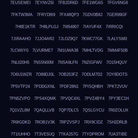
7EUSEMEI
7EYNVZ6I
7FB2DR6D
7FE1WG6S
7FGV6NG8
7FKTW3MA
7FRYD8I9
7FX48QP3
7GDV0B8J
7GER99GF
7H8E1KTR
7H8LPLGJ
7I854907
7IAYUF4X
7IRRICQI
7JIRAAHO
7JJO4AR2
7JLOZ9Q7
7KWC77GK
7LALYSM0
7LCWIIY0
7LVURME7
7M1UWA38
7MHLTVDG
7MM4F50B
7NL020H5
7NS5N00M
7NSA9LFN
7NZIGFWV
7O15HQUY
7O6U1WZR
7O89DJ0L
7OB253FZ
7ODLM7D2
7OY8DOTS
7P5VTP24
7PDDGXNL
7PDF28N1
7PISQHBH
7PKT2VUV
7PN5ZVPO
7PS4XQMK
7PVQC4XL
7PVZ4BY4
7PY3EC1H
7Q1VZL8M
7QAQLLVB
7QP7DLC5
7QSLGYCU
7R0ZOLUX
7R9IGDKD
7ROB1V3K
7RPZVSPJ
7RX9CIDZ
7SH2DRLB
7T1IUHHO
7T3VE5UQ
7TKA257G
7TYDPROM
7UA3TIBE