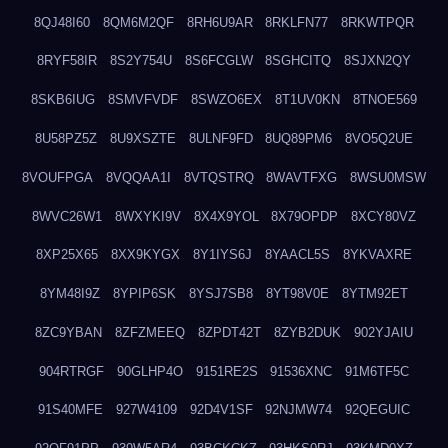
8QJ48I60
8QM6M2QF
8RH6U9AR
8RKLFN77
8RKWTPQR
8RYF58IR
8S2Y754U
8S6FCGLW
8SGHCITQ
8SJXN2QY
8SKB6IUG
8SMVFVDF
8SWZO6EX
8T1UV0KN
8TNOE569
8U58PZ5Z
8U9XSZTE
8ULNF9FD
8UQ89PM6
8VO5Q2UE
8VOUFPGA
8VQQAA1I
8VTQSTRQ
8WAVTFXG
8WSU0MSW
8WVC26W1
8WXYKI9V
8X4X9YOL
8X79OPDP
8XCY80VZ
8XP25X65
8XX9KYGX
8Y1IYS6J
8YAACL5S
8YKVAXRE
8YM48I9Z
8YPIP6SK
8YSJ7SB8
8YT98V0E
8YTM92ET
8ZC9YBAN
8ZFZMEEQ
8ZPDT42T
8ZYB2DUK
902YJAIU
904RTRGF
90GLHP4O
9151RE2S
91536XNC
91M6TF5C
91S40MFE
927W4109
92D4V1SF
92NJMW74
92QEGUIC