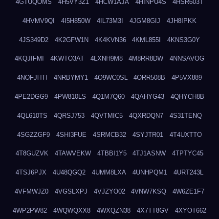
4GTUQOMS
4H5VY3Z1
4HCW1AJA
4HINPU4S
4HSR603T
4HVMV9QI
4I5H850W
4IL73M3I
4JGM8GIJ
4JH8IPKK
4JS349D2
4K2GFW1N
4K4KVN36
4KML855I
4KNS3G0Y
4KQJIFMI
4KWTO3AT
4LXNH9M8
4M8RR8DW
4NNSAVOG
4NOFJHTI
4NRBYMY1
4O9WC0SL
4ORR508B
4P5VX889
4PE2DGG9
4PW810LS
4Q1M7Q60
4QAHYG43
4QHYCH8B
4QL610TS
4QRSJ753
4QVTMIC5
4QXRDQN7
4S31TENQ
4SGZZGF9
4SHI3FUE
4SRMCB32
4SYJTR01
4T4UXTTO
4T8GUZVK
4TAWVEKW
4TBBI1Y5
4TJ1ASNW
4TPTYC45
4TSJ6PJX
4U48QGQ2
4UMM8LXA
4UNHPQM1
4URT243L
4VFMWJZ0
4VGSLXPJ
4VJZYO02
4VNW7KSQ
4W6ZE1F7
4WP2PW82
4WQWQXX8
4WXQZN38
4X7TT8GV
4XYOT662