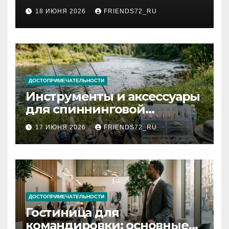
2026 году: сроки от 3 дней
18 ИЮНЯ 2026
FRIENDS72_RU
и список необходимых
документов
ДОСТОПРИМЕЧАТЕЛЬНОСТИ
Инструменты и аксессуары
для спиннинговой
рыбалки: назначение и
17 ИЮНЯ 2026
FRIENDS72_RU
типы
ДОСТОПРИМЕЧАТЕЛЬНОСТИ
Гостиница для
командировки: основные