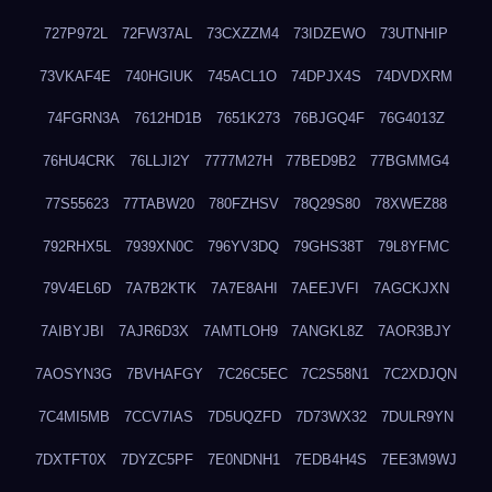
727P972L
72FW37AL
73CXZZM4
73IDZEWO
73UTNHIP
73VKAF4E
740HGIUK
745ACL1O
74DPJX4S
74DVDXRM
74FGRN3A
7612HD1B
7651K273
76BJGQ4F
76G4013Z
76HU4CRK
76LLJI2Y
7777M27H
77BED9B2
77BGMMG4
77S55623
77TABW20
780FZHSV
78Q29S80
78XWEZ88
792RHX5L
7939XN0C
796YV3DQ
79GHS38T
79L8YFMC
79V4EL6D
7A7B2KTK
7A7E8AHI
7AEEJVFI
7AGCKJXN
7AIBYJBI
7AJR6D3X
7AMTLOH9
7ANGKL8Z
7AOR3BJY
7AOSYN3G
7BVHAFGY
7C26C5EC
7C2S58N1
7C2XDJQN
7C4MI5MB
7CCV7IAS
7D5UQZFD
7D73WX32
7DULR9YN
7DXTFT0X
7DYZC5PF
7E0NDNH1
7EDB4H4S
7EE3M9WJ