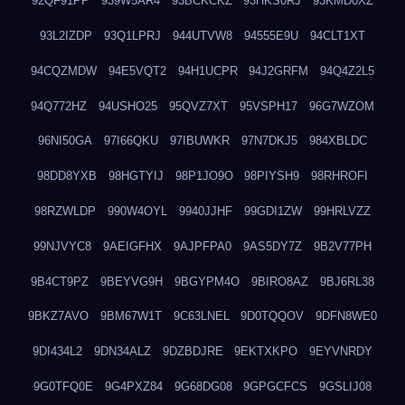
92QF91PP
939W5AR4
93BCKCKZ
93HKS0RJ
93KMD0XZ
93L2IZDP
93Q1LPRJ
944UTVW8
94555E9U
94CLT1XT
94CQZMDW
94E5VQT2
94H1UCPR
94J2GRFM
94Q4Z2L5
94Q772HZ
94USHO25
95QVZ7XT
95VSPH17
96G7WZOM
96NI50GA
97I66QKU
97IBUWKR
97N7DKJ5
984XBLDC
98DD8YXB
98HGTYIJ
98P1JO9O
98PIYSH9
98RHROFI
98RZWLDP
990W4OYL
9940JJHF
99GDI1ZW
99HRLVZZ
99NJVYC8
9AEIGFHX
9AJPFPA0
9AS5DY7Z
9B2V77PH
9B4CT9PZ
9BEYVG9H
9BGYPM4O
9BIRO8AZ
9BJ6RL38
9BKZ7AVO
9BM67W1T
9C63LNEL
9D0TQQOV
9DFN8WE0
9DI434L2
9DN34ALZ
9DZBDJRE
9EKTXKPO
9EYVNRDY
9G0TFQ0E
9G4PXZ84
9G68DG08
9GPGCFCS
9GSLIJ08