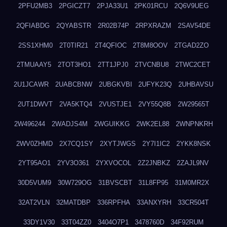
2PFU2MB3
2PGICZT7
2PJA33U1
2PK01RCU
2Q6V9UEG
2QFIABDG
2QYABSTR
2R02B74P
2RPXRAZM
2SAV54DE
2SS1XHM0
2T0TIR21
2T4QFIOC
2T8M8OOV
2TGAD2ZO
2TMUAAY5
2TOT3HO1
2TT1JPJ0
2TVCNBU8
2TWC2CET
2U1JCAWR
2UABCBNW
2UBGKVBI
2UFYK23Q
2UHBAVSU
2UT1DWVT
2VA5KTQ4
2VUSTJE1
2VY55Q8B
2W29565T
2W496244
2WADJS4M
2WGUIKKG
2WK2EL88
2WNPNKRH
2WV0ZHMD
2X7CQ1SY
2XYTJWGS
2Y7I1IC2
2YKK8NSK
2YT95AO1
2YV3O361
2YXVOCOL
2Z2JNBKZ
2ZAJL9NV
30D5VUM9
30W729OG
31BVSCBT
31L8FP95
31M0MR2X
32AT2VLN
32MATDBP
336RPFHA
33ANXYRH
33CR504T
33DY1V30
33T04ZZ0
3404O7P1
3478760D
34F92RUM