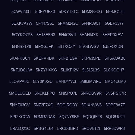
5CWV233T
5DFYUFZ0
5DKYT31C
5DM253CG
5E4JC1TI
5EXK7A7W
5F447S51
5FMM242C
5FNR39CT
5GEF3377
5GYKO7P3
5H18E5N3
5H4C8VII
5HANI4XK
5HER0XEV
5HNS21Z8
5IFXGJFK
5IITXOZY
5IVSLWGV
5J5FOXDN
5KAFKBC4
5KEFVRBK
5KFBILGV
5KP635PE
5KSAQAB8
5KT1DCUW
5KZYHXKG
5L1KPI2V
5L515L3S
5LCKQGH7
5LOVPA8C
5LY0K9GU
5M4U4YA3
5M8JMWFU
5MC4C6M0
5MOLUGED
5NCKLFPQ
5NI5PO7L
5NROBV9R
5NSPSK7R
5NYZ03GV
5NZ2F7XQ
5OGIRQDY
5OIXNVW6
5OPF8A7F
5PI2KCCW
5PMRZDAK
5Q7NY9BS
5QDQI5F8
5QL8UU2J
5RALQ21C
5RBG4E64
5RCDBBFD
5ROV8T2I
5RP6DWR8