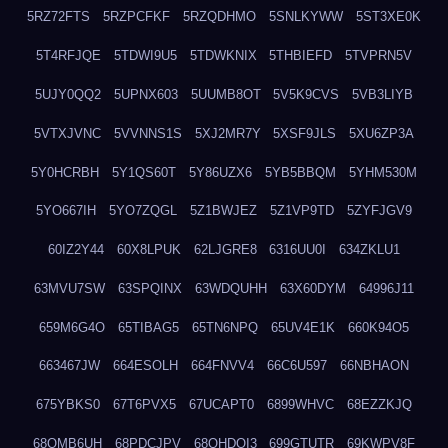
5RZ72FTS
5RZPCFKF
5RZQDHMO
5SNLKYWW
5ST3XE0K
5T4RFJQE
5TDWI9U5
5TDWKNIX
5THBIEFD
5TVPRN5V
5UJY0QQ2
5UPNX603
5UUMB8OT
5V5K9CVS
5VB3LIYB
5VTXJVNC
5VVNNS1S
5XJ2MR7Y
5XSF9JLS
5XU6ZP3A
5Y0HCRBH
5Y1QS60T
5Y86UZX6
5YB5BBQM
5YHM530M
5YO667IH
5YO7ZQGL
5Z1BWJEZ
5Z1VP9TD
5ZYFJGV9
60IZ2Y44
60X8LPUK
62LJGRE8
6316UU0I
634ZKLU1
63MVU7SW
63SPQINX
63WDQUHH
63X60DYM
64996J11
659M6G4O
65TIBAG5
65TN6NPQ
65UV4E1K
660K94O5
663467JW
664ESOLH
664FNVV4
66C6U597
66NBHAON
675YBKS0
67T6PVX5
67UCAPT0
6899WHVC
68EZZKJQ
68OMB6UH
68PDCJPV
68QHDOI3
699GTUTR
69KWPV8F