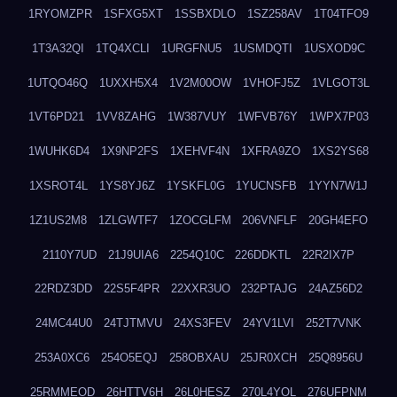
1RYOMZPR
1SFXG5XT
1SSBXDLO
1SZ258AV
1T04TFO9
1T3A32QI
1TQ4XCLI
1URGFNU5
1USMDQTI
1USXOD9C
1UTQO46Q
1UXXH5X4
1V2M00OW
1VHOFJ5Z
1VLGOT3L
1VT6PD21
1VV8ZAHG
1W387VUY
1WFVB76Y
1WPX7P03
1WUHK6D4
1X9NP2FS
1XEHVF4N
1XFRA9ZO
1XS2YS68
1XSROT4L
1YS8YJ6Z
1YSKFL0G
1YUCNSFB
1YYN7W1J
1Z1US2M8
1ZLGWTF7
1ZOCGLFM
206VNFLF
20GH4EFO
2110Y7UD
21J9UIA6
2254Q10C
226DDKTL
22R2IX7P
22RDZ3DD
22S5F4PR
22XXR3UO
232PTAJG
24AZ56D2
24MC44U0
24TJTMVU
24XS3FEV
24YV1LVI
252T7VNK
253A0XC6
254O5EQJ
258OBXAU
25JR0XCH
25Q8956U
25RMMEOD
26HTTV6H
26L0HESZ
270L4YOL
276UFPNM