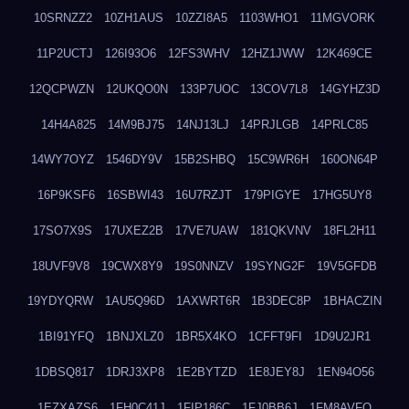
10SRNZZ2
10ZH1AUS
10ZZI8A5
1103WHO1
11MGVORK
11P2UCTJ
126I93O6
12FS3WHV
12HZ1JWW
12K469CE
12QCPWZN
12UKQO0N
133P7UOC
13COV7L8
14GYHZ3D
14H4A825
14M9BJ75
14NJ13LJ
14PRJLGB
14PRLC85
14WY7OYZ
1546DY9V
15B2SHBQ
15C9WR6H
160ON64P
16P9KSF6
16SBWI43
16U7RZJT
179PIGYE
17HG5UY8
17SO7X9S
17UXEZ2B
17VE7UAW
181QKVNV
18FL2H11
18UVF9V8
19CWX8Y9
19S0NNZV
19SYNG2F
19V5GFDB
19YDYQRW
1AU5Q96D
1AXWRT6R
1B3DEC8P
1BHACZIN
1BI91YFQ
1BNJXLZ0
1BR5X4KO
1CFFT9FI
1D9U2JR1
1DBSQ817
1DRJ3XP8
1E2BYTZD
1E8JEY8J
1EN94O56
1EZXAZS6
1FH0C41J
1FIP186C
1FJ0BB6J
1FM8AVFQ