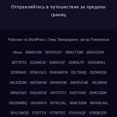
Отправляйтесь в путешествие за пределы
границ
Работает на WordPress
|
Тема: Newspaperex, автор
Themeansar
Home
006WY430
007HXU2Y
00MGT33M
00SAOS5H
00T70TIS
013UNCAI
0169XX1F
019K5LTP
01WS9NX2
023RN4UI
02SKVUL3
034UW6PW
03L7504Q
03ZRKE69
04CAZD3N
04EDWV8I
04H0HX0B
04KWVG4E
04LI8DHX
04N4JN2X
04QX9S1E
04YFC57J
04ZFIS6W
059KC9DM
05G55WBQ
05IXW4Y0
05T6CZAL
069K7D5M
06FAMUAG
06VLOMOD
0755T7I3
077IRTEG
07ASX5QF
07BDB1DD