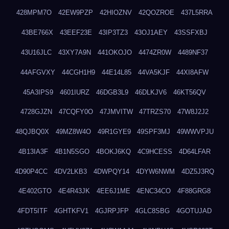
428MPM7O
42EW9PZP
42HIOZNV
42QOZROE
437L5RRA
43BE766X
43EEF23E
43IP3TZ3
43OJ1AEY
43SSFXBJ
43U16JLC
43XY7A9N
441OKOJO
4474ZR0W
4489NF37
44AFGVXY
44CGH1H9
44E14L85
44VA5KJF
44XI8AFW
45A3IPS9
4601IURZ
46DGB3L9
46DLKJV6
46KT56QV
4728GJZN
47CQFY0O
47JMVITW
47TRZS70
47W8J2J2
48QJBQ0X
49MZ8W4O
49R1GYE9
49SPF3MJ
49WWVPJU
4B13IA3F
4B1N5SGO
4BOKJ6KQ
4C9HCESS
4D64LFAR
4D90P4CC
4DV2LKB3
4DWPQY14
4DYW6NWM
4DZ5J3RQ
4E402GTO
4E4R43JK
4EE6J1ME
4ENC34CO
4F88GRG8
4FDT5ITF
4GHTKFV1
4GJRPJFP
4GLC8SBG
4GOTUJAD