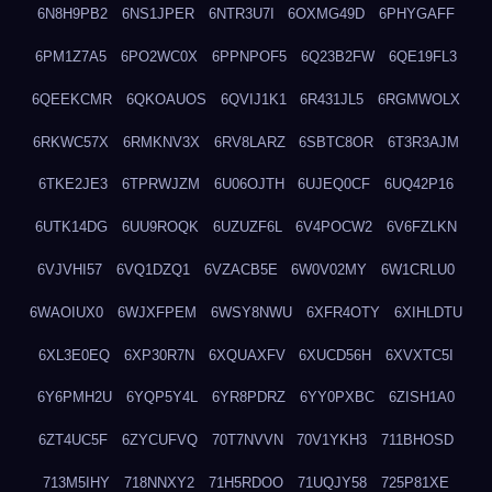
6N8H9PB2
6NS1JPER
6NTR3U7I
6OXMG49D
6PHYGAFF
6PM1Z7A5
6PO2WC0X
6PPNPOF5
6Q23B2FW
6QE19FL3
6QEEKCMR
6QKOAUOS
6QVIJ1K1
6R431JL5
6RGMWOLX
6RKWC57X
6RMKNV3X
6RV8LARZ
6SBTC8OR
6T3R3AJM
6TKE2JE3
6TPRWJZM
6U06OJTH
6UJEQ0CF
6UQ42P16
6UTK14DG
6UU9ROQK
6UZUZF6L
6V4POCW2
6V6FZLKN
6VJVHI57
6VQ1DZQ1
6VZACB5E
6W0V02MY
6W1CRLU0
6WAOIUX0
6WJXFPEM
6WSY8NWU
6XFR4OTY
6XIHLDTU
6XL3E0EQ
6XP30R7N
6XQUAXFV
6XUCD56H
6XVXTC5I
6Y6PMH2U
6YQP5Y4L
6YR8PDRZ
6YY0PXBC
6ZISH1A0
6ZT4UC5F
6ZYCUFVQ
70T7NVVN
70V1YKH3
711BHOSD
713M5IHY
718NNXY2
71H5RDOO
71UQJY58
725P81XE