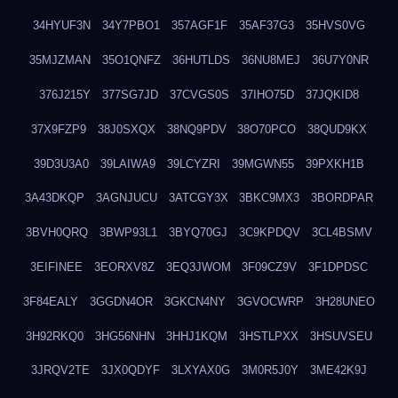
34HYUF3N
34Y7PBO1
357AGF1F
35AF37G3
35HVS0VG
35MJZMAN
35O1QNFZ
36HUTLDS
36NU8MEJ
36U7Y0NR
376J215Y
377SG7JD
37CVGS0S
37IHO75D
37JQKID8
37X9FZP9
38J0SXQX
38NQ9PDV
38O70PCO
38QUD9KX
39D3U3A0
39LAIWA9
39LCYZRI
39MGWN55
39PXKH1B
3A43DKQP
3AGNJUCU
3ATCGY3X
3BKC9MX3
3BORDPAR
3BVH0QRQ
3BWP93L1
3BYQ70GJ
3C9KPDQV
3CL4BSMV
3EIFINEE
3EORXV8Z
3EQ3JWOM
3F09CZ9V
3F1DPDSC
3F84EALY
3GGDN4OR
3GKCN4NY
3GVOCWRP
3H28UNEO
3H92RKQ0
3HG56NHN
3HHJ1KQM
3HSTLPXX
3HSUVSEU
3JRQV2TE
3JX0QDYF
3LXYAX0G
3M0R5J0Y
3ME42K9J