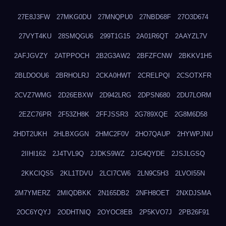
27E8J3FW
27MKG0DU
27MNQPU0
27NBD68F
27O3D674
27VYT4KU
28SMQGU6
299T1G15
2A01R6QT
2AAYZL7V
2AFJGVZY
2ATPPOCH
2B2G3AW2
2BFZFCNW
2BKKV1H5
2BLDOOU6
2BRHOLRJ
2CKA0HWT
2CRELPQI
2CSOTXFR
2CVZ7WMG
2D26EBXW
2D942LRG
2DPSN680
2DU7LORM
2EZC76PR
2F53ZH8K
2FFJSSR3
2G789XQE
2G8M6D58
2HDT2UKH
2HLBXGGN
2HMC2F0V
2HO7QAUP
2HYWPJNU
2IIHI162
2J4TVL9Q
2JDKS9WZ
2JG4QYDE
2JSJLGSQ
2KKCIQS5
2KL1TDVU
2LCI7CW6
2LN9C5H3
2LVOI55N
2M7YMERZ
2MIQDBKK
2N165DB2
2NFH8OET
2NXDJSMA
2OC6YQYJ
2ODHTNIQ
2OYOC8EB
2P5KVO7J
2PB26F91