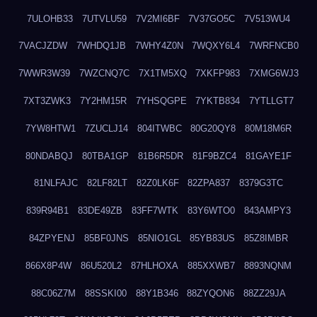
7ULOHB33
7UTVLU59
7V2MI6BF
7V37GO5C
7V513WU4
7VACJZDW
7WHDQ1JB
7WHY4Z0N
7WQXY6L4
7WRFNCB0
7WWR3W39
7WZCNQ7C
7X1TM5XQ
7XKFP983
7XMG6WJ3
7XT3ZWK3
7Y2HM15R
7YHSQGPE
7YKTB834
7YTLLGT7
7YW8HTW1
7ZUCLJ14
804ITWBC
80G20QY8
80M18M6R
80NDABQJ
80TBA1GP
81B6R5DR
81F9BZC4
81GAYE1F
81NLFAJC
82LF82LT
82Z0LK6F
82ZPA837
8379G3TC
839R94B1
83DE49ZB
83FF7WTK
83Y6WTO0
843AMPY3
84ZPYENJ
85BF0JNS
85NIO1GL
85YB83US
85Z8IMBR
866X8P4W
86U520L2
87HLHOXA
885XXWB7
8893NQNM
88C06Z7M
88SSKI00
88Y1B346
88ZYQON6
88ZZ29JA