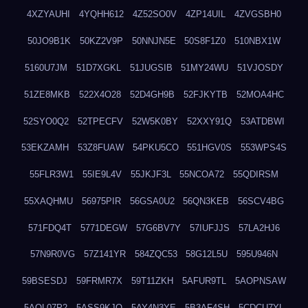
4XZYAUHI
4YQHH612
4Z52SO0V
4ZP14UIL
4ZVGSBH0
50JO9B1K
50KZ2V9P
50NNJN5E
50S8F1Z0
510NBX1W
5160U7JM
51D7XGKL
51JUGSIB
51MY24WU
51VJOSDY
51ZE8MKB
522X4O28
52D4GH9B
52FJKYTB
52MOA4HC
52SYO0Q2
52TPECFV
52W5K0BY
52XXY91Q
53ATDBWI
53EKZAMH
53Z8FUAW
54PKU5CO
551HGV0S
553WPS4S
55FLR3W1
55IE9L4V
55JKJF3L
55NCOA72
55QDIRSM
55XAQHMU
56975PIR
56GSA0U2
56QN3KEB
56SCV4BG
571FDQ4T
5771DEGW
57G6BV7Y
57IUFJJS
57LA2HJ6
57N9R0VG
57Z141YR
584ZQC53
58G12L5U
595U946N
59BSESDJ
59FRMR7X
59T11ZKH
5AFUR9TL
5AOPNSAW
5AQL07P2
5ASS9KJO
5AY4N3YE
5B3AF4SH
5CDCU7YL