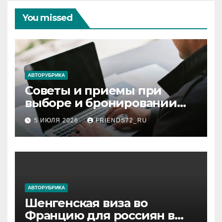
You missed
АВТОРУБРИКА
Советы и приемы при
выборе и бронировании
авиабилетов
5 ИЮЛЯ 2026
FRIENDS72_RU
АВТОРУБРИКА
Шенгенская виза во
Францию для россиян в