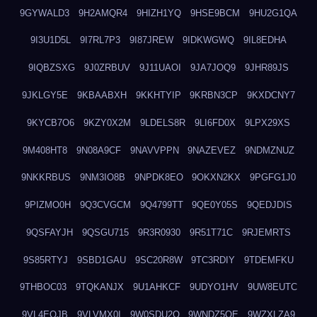
9GYWALD3
9H2AMQR4
9HIZH1YQ
9HSE9BCM
9HU2G1QA
9I3U1D5L
9I7RL7P3
9I87JREW
9IDKWGWQ
9IL8EDHA
9IQBZSXG
9J0ZRBUV
9J11UAOI
9JA7JOQ9
9JHR89JS
9JKLGY5E
9KBAABXH
9KKHTYIP
9KRBN3CP
9KXDCNY7
9KYCB7O6
9KZY0X2M
9LDELS8R
9LI6FD0X
9LPX29XS
9M408HT8
9N08A9CF
9NAVVPPN
9NAZEVEZ
9NDMZNUZ
9NKKRBUS
9NM3IO8B
9NPDK8EO
9OKXN2KX
9PGFG1J0
9PIZMO0H
9Q3CVGCM
9Q4799TT
9QE0Y05S
9QEDJDIS
9QSFAYJH
9QSGU715
9R3R0930
9R51T71C
9RJEMRTS
9S85RTYJ
9SBD1GAU
9SC20R8W
9TC3RDIY
9TDEMFKU
9THBOC03
9TQKANJX
9U1AHKCF
9UDYO1HV
9UW8EUTC
9VL4EOJB
9VLVMX0I
9W0SDU2O
9WNDZ5OE
9WZXLZA9