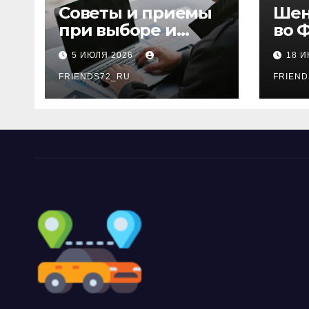
Советы и приемы
Шен
при выборе и
во 
бронировании
рос
5 ИЮЛЯ 2026
18 
авиабилетов
году
FRIENDS72_RU
дне
FRIEND
нео
док