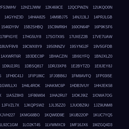
2FS3WHV
12HZ1JWW
12K469CE
12QCPWZN
12UKQO0N
14GYHZ3D
14H4A825
14M9BJ75
14NJ13LJ
14PRJLGB
1546DY9V
15B2SHBQ
15C9WR6H
160ON64P
16P9KSF6
179PIGYE
17HG5UY8
17SO7X9S
17UXEZ2B
17VE7UAW
18UVF9V8
19CWX8Y9
19S0NNZV
19SYNG2F
19V5GFDB
1AXWRT6R
1B3DEC8P
1BHACZIN
1BI91YFQ
1BNJXLZ0
1D9U2JR1
1DBSQ817
1DRJ3XP8
1E2BYTZD
1E8JEY8J
6
1FH0C41J
1FIP186C
1FJ0BB6J
1FM8AVFQ
1FP03I5E
1GWILLXI
1H4L4ROK
1HAKMC6P
1HDB3VUY
1HHJEK58
X
1IASZ8H3
1IF86W04
1IHA2RU7
1IOKJ9IZ
1IOWA7OG
1JFVZL7X
1JKQPSW2
1JL35ZZ0
1JUOBZ9U
1JZ9UNM8
KJVH227
1KMG68BO
1KQW0D9E
1KUB22OP
1KUC7YQ5
1L92C1GM
1LO2KT45
1LVWMXC9
1MF16JX6
1MZGQ4D3