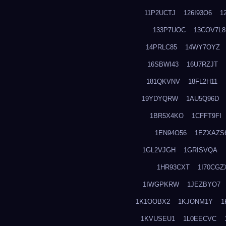
11P2UCTJ
126I93O6
1
133P7UOC
13COV7L8
14PRLC85
14WY7OYZ
16SBWI43
16U7RZJT
181QKVNV
18FL2H11
19YDYQRW
1AU5Q96D
1BR5X4KO
1CFFT9FI
1EN94O56
1EZXAZS
1GL2VJGH
1GRISVQA
1HR93CXT
1I70CGZ
1IWGPKRW
1JEZBYO7
1K1OOBX2
1KJONM1Y
1
1KVUSEU1
1L0EECVC