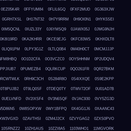
0EZ05K4R
0FFYUM84
0FLIL6GQ
0FXF2MUD
0G363XJW
0GRH7XSL
0H17NT32
0H7Y9RRM
0H9OI0N1
0HYK5SEI
0IM5QCNL
0IUZL33Y
0J6YMSQ9
0JAWX05J
0JMG9NJH
0K8I19RD
0KA2KHRR
0KCE9EJG
0KFC83WS
0KHXDLT8
0LIQ91PM
0LPY3G1Z
0LTLQ0B4
0M40H0CT
0MCMJJJP
NFM8HBQ
0O1D2CFA
0O3VCZC0
0OY5HHNM
0P2UDQV4
0PPJIUB7
0PUMEZB4
0QLRKCUP
0QO261FR
0QR27BKM
0RCWTWLK
0RH9C3CH
0S284R8O
0S4IXXQE
0S9E2KPP
0T8PUJB2
0T9LQ0SF
0TDEQ0TY
0TWV72OF
0U01AD7B
0UELVNFD
0V2IXSF4
0V3N6SQF
0VJAC930
0VY5ZG3D
W5D86N5
0W8SOPXW
0WY1BFPQ
0X4GG1J6
0XAANC43
XW3VGXD
0ZAVTHSI
0ZM4J2CX
0ZVYGAG2
0ZXS0PVO
10SRNZZ2
10ZH1AUS
10ZZI8A5
1103WHO1
11MGVORK