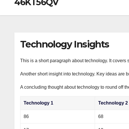
46KT56QV
р
a
i
A
а
m
k
p
в
i
p
и
т
Technology Insights
ь
This is a short paragraph about technology. It covers 
Another short insight into technology. Key ideas are b
A concluding thought about technology to round off th
Technology 1
Technology 2
86
68