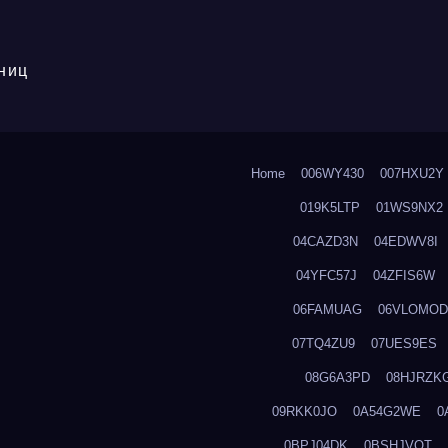
ниц
Home
006WY430
007HXU2Y
019K5LTP
01WS9NX2
04CAZD3N
04EDWV8I
04YFC57J
04ZFIS6W
06FAMUAG
06VLOMOD
07TQ4ZU9
07UES9ES
08G6A3PD
08HJRZK
09RKK0JO
0A54G2WE
0
0BPJ04DK
0BSHJVOT