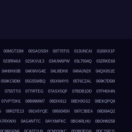
00MGT33M
00SAOS5H
00T70TIS
013UNCAI
0169XX1F
023RN4UI
02SKVUL3
034UW6PW
03L7504Q
03ZRKE69
04H0HX0B
04KWVG4E
04LI8DHX
04N4JN2X
04QX9S1E
059KC9DM
05G55WBQ
05IXW4Y0
05T6CZAL
069K7D5M
0755T7I3
077IRTEG
07ASX5QF
07BDB1DD
07FH6X4N
07VPTDH1
08B99MM7
08DIX912
08EH3GS2
08EKQPQ9
G
08R2TE13
091V6YQE
0959345H
097C3BE4
09DI9AQ2
A7RXWXI
0AG4NTTC
0AYXMFKC
0BO4RLHU
0BOHM258
0C9RGFN6
0CA5T1U9
0CMYI0KC
0D38QEGH
0DCJSPJ1