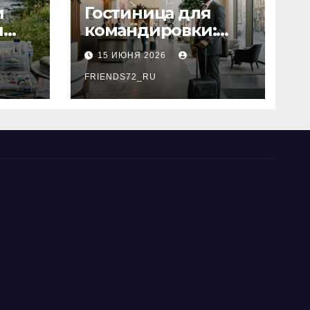
и
Гостиница для
я
командировки:
основные
15 ИЮНЯ 2026
критерии выбора
типы
FRIENDS72_RU