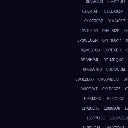
0IA5RSJ3
0IF4Y4UQ
0JX5HAPI
0JXDX9ZM
0KO7R0BZ
0LA240G7
0N1LZI50
0NALSI2P
0
0P3WEUER
0PHNO5Y4
0QV0STGJ
0R7FXEI4
0SA9HP4L
0T1MPQXC
0U56W7B0
0UDKWD5I
0W3LZD86
0W58MBQO
0
0XI05VVT
0XLR0SZZ
0
105XMS37
10LFO9CA
11P2UCTJ
126I93O6
1
133P7UOC
13COV7L8
14PRLC85
14WY7OYZ