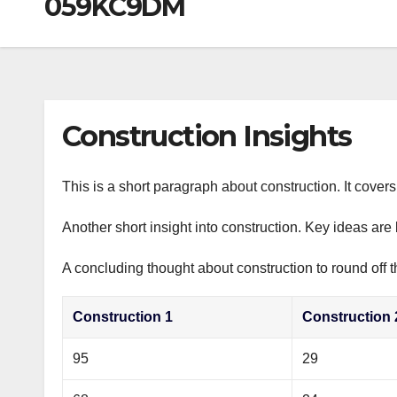
059KC9DM
р
a
i
A
а
m
k
p
в
i
p
и
т
Construction Insights
ь
This is a short paragraph about construction. It cover
Another short insight into construction. Key ideas are 
A concluding thought about construction to round off t
Construction 1
Construction 
95
29