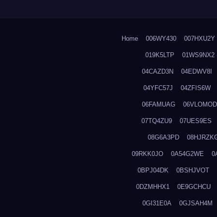
Home
006WY430
007HXU2Y
019K5LTP
01WS9NX2
04CAZD3N
04EDWV8I
04YFC57J
04ZFIS6W
06FAMUAG
06VLOMOD
07TQ4ZU9
07UES9ES
08G6A3PD
08HJRZK
09RKK0JO
0A54G2WE
0
0BPJ04DK
0BSHJVOT
0DZMHHX1
0E9GCHCU
0GI31E0A
0GJSAH4M