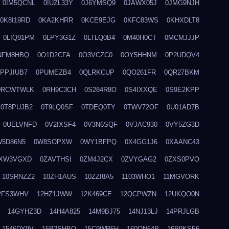
0IM5QCNL
0IUZL33Y
0J6YMSQ9
0JAWX05J
0JMG9NJH
0K8I19RD
0KA2KHRR
0KCE9EJG
0KFC83WS
0KHXDLT8
0LIQ91PM
0LPY3G1Z
0LTLQ0B4
0M40H0CT
0MCMJJJP
NFM8HBQ
0O1D2CFA
0O3VCZC0
0OY5HHNM
0P2UDQV4
0PPJIUB7
0PUMEZB4
0QLRKCUP
0QO261FR
0QR27BKM
0RCWTWLK
0RH9C3CH
0S284R8O
0S4IXXQE
0S9E2KPP
0T8PUJB2
0T9LQ0SF
0TDEQ0TY
0TWV72OF
0U01AD7B
0UELVNFD
0V2IXSF4
0V3N6SQF
0VJAC930
0VY5ZG3D
W5D86N5
0W8SOPXW
0WY1BFPQ
0X4GG1J6
0XAANC43
XW3VGXD
0ZAVTHSI
0ZM4J2CX
0ZVYGAG2
0ZXS0PVO
10SRNZZ2
10ZH1AUS
10ZZI8A5
1103WHO1
11MGVORK
2FS3WHV
12HZ1JWW
12K469CE
12QCPWZN
12UKQO0N
14GYHZ3D
14H4A825
14M9BJ75
14NJ13LJ
14PRJLGB
1546DY9V
15B2SHBQ
15C9WR6H
160ON64P
16P9KSF6