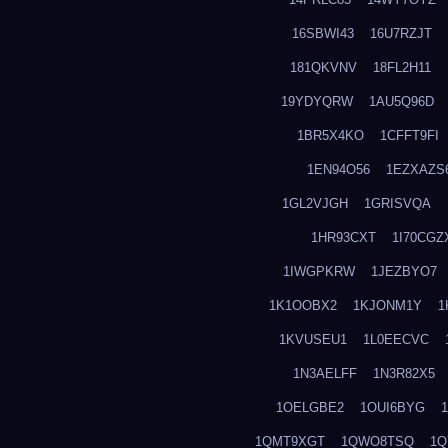
16SBWI43
16U7RZJT
181QKVNV
18FL2H11
19YDYQRW
1AU5Q96D
1BR5X4KO
1CFFT9FI
1EN94O56
1EZXAZS
1GL2VJGH
1GRISVQA
1HR93CXT
1I70CGZ
1IWGPKRW
1JEZBYO7
1K1OOBX2
1KJONM1Y
1
1KVUSEU1
1L0EECVC
1N3AELFF
1N3R82X5
1OELGBE2
1OUI6BYG
1QMT9XGT
1QWO8TSQ
1Q