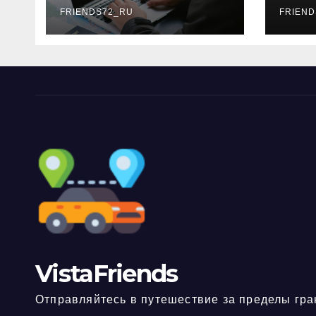
FRIENDS72_RU
дне
FRIEND
нео
док
VistaFriends
Отправляйтесь в путешествие за пределы гра