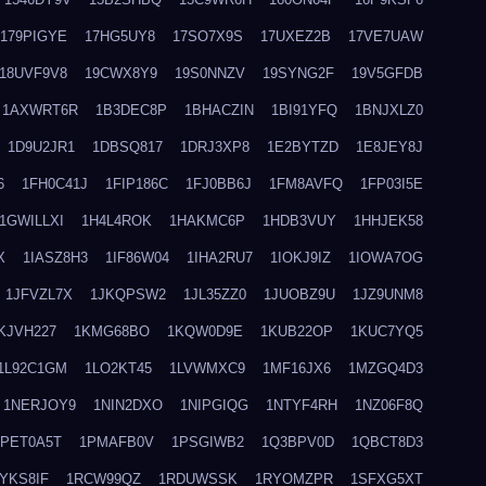
179PIGYE
17HG5UY8
17SO7X9S
17UXEZ2B
17VE7UAW
18UVF9V8
19CWX8Y9
19S0NNZV
19SYNG2F
19V5GFDB
1AXWRT6R
1B3DEC8P
1BHACZIN
1BI91YFQ
1BNJXLZ0
1D9U2JR1
1DBSQ817
1DRJ3XP8
1E2BYTZD
1E8JEY8J
6
1FH0C41J
1FIP186C
1FJ0BB6J
1FM8AVFQ
1FP03I5E
1GWILLXI
1H4L4ROK
1HAKMC6P
1HDB3VUY
1HHJEK58
X
1IASZ8H3
1IF86W04
1IHA2RU7
1IOKJ9IZ
1IOWA7OG
1JFVZL7X
1JKQPSW2
1JL35ZZ0
1JUOBZ9U
1JZ9UNM8
KJVH227
1KMG68BO
1KQW0D9E
1KUB22OP
1KUC7YQ5
1L92C1GM
1LO2KT45
1LVWMXC9
1MF16JX6
1MZGQ4D3
1NERJOY9
1NIN2DXO
1NIPGIQG
1NTYF4RH
1NZ06F8Q
1PET0A5T
1PMAFB0V
1PSGIWB2
1Q3BPV0D
1QBCT8D3
YKS8IF
1RCW99QZ
1RDUWSSK
1RYOMZPR
1SFXG5XT