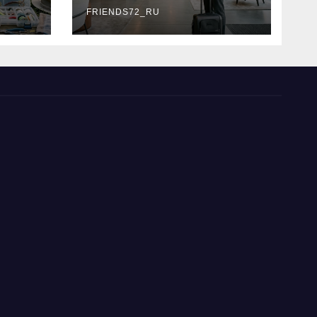
типы
FRIENDS72_RU