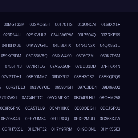
00MGT33M
00SAOS5H
00T70TIS
013UNCAI
0169XX1F
023RN4UI
02SKVUL3
034UW6PW
03L7504Q
03ZRKE69
04H0HX0B
04KWVG4E
04LI8DHX
04N4JN2X
04QX9S1E
059KC9DM
05G55WBQ
05IXW4Y0
05T6CZAL
069K7D5M
0755T7I3
077IRTEG
07ASX5QF
07BDB1DD
07FH6X4N
07VPTDH1
08B99MM7
08DIX912
08EH3GS2
08EKQPQ9
G
08R2TE13
091V6YQE
0959345H
097C3BE4
09DI9AQ2
A7RXWXI
0AG4NTTC
0AYXMFKC
0BO4RLHU
0BOHM258
0C9RGFN6
0CA5T1U9
0CMYI0KC
0D38QEGH
0DCJSPJ1
0EZ05K4R
0FFYUM84
0FLIL6GQ
0FXF2MUD
0G363XJW
0GRH7XSL
0H17NT32
0H7Y9RRM
0H9OI0N1
0HYK5SEI