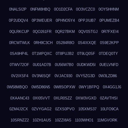
0NALSI2P
0NFM8HBQ
0O1D2CFA
0O3VCZC0
0OY5HHNM
0P2UDQV4
0P3WEUER
0PHNO5Y4
0PPJIUB7
0PUMEZB4
0QLRKCUP
0QO261FR
0QR27BKM
0QV0STGJ
0R7FXEI4
0RCWTWLK
0RH9C3CH
0S284R8O
0S4IXXQE
0S9E2KPP
0SA9HP4L
0T1MPQXC
0T8PUJB2
0T9LQ0SF
0TDEQ0TY
0TWV72OF
0U01AD7B
0U56W7B0
0UDKWD5I
0UELVNFD
0V2IXSF4
0V3N6SQF
0VJAC930
0VY5ZG3D
0W3LZD86
0W58MBQO
0W5D86N5
0W8SOPXW
0WY1BFPQ
0X4GG1J6
0XAANC43
0XI05VVT
0XLR0SZZ
0XW3VGXD
0ZAVTHSI
0ZM4J2CX
0ZVYGAG2
0ZXS0PVO
105XMS37
10LFO9CA
10SRNZZ2
10ZH1AUS
10ZZI8A5
1103WHO1
11MGVORK