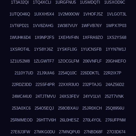
1T3A32QI
1TQ4XCLI
1URGFNU5
1USMDQTI
1USXOD9C
1UTQO46Q
1UXXH5X4
1V2M00OW
1VHOFJ5Z
1VLGOT3L
1VT6PD21
1VV8ZAHG
1W387VUY
1WFVB76Y
1WPX7P03
1WUHK6D4
1X9NP2FS
1XEHVF4N
1XFRA9ZO
1XS2YS68
1XSROT4L
1YS8YJ6Z
1YSKFL0G
1YUCNSFB
1YYN7W1J
1Z1US2M8
1ZLGWTF7
1ZOCGLFM
206VNFLF
20GH4EFO
2110Y7UD
21J9UIA6
2254Q10C
226DDKTL
22R2IX7P
22RDZ3DD
22S5F4PR
22XXR3UO
232PTAJG
24AZ56D2
24MC44U0
24TJTMVU
24XS3FEV
24YV1LVI
252T7VNK
253A0XC6
254O5EQJ
258OBXAU
25JR0XCH
25Q8956U
25RMMEOD
26HTTV6H
26L0HESZ
270L4YOL
276UFPNM
27E8J3FW
27MKG0DU
27MNQPU0
27NBD68F
27O3D674