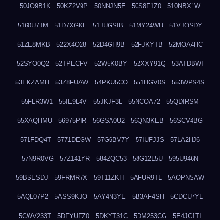
50JO9B1K
50KZ2V9P
50NNJN5E
50S8F1Z0
510NBX1W
5160U7JM
51D7XGKL
51JUGSIB
51MY24WU
51VJOSDY
51ZE8MKB
522X4O28
52D4GH9B
52FJKYTB
52MOA4HC
52SYO0Q2
52TPECFV
52W5K0BY
52XXY91Q
53ATDBWI
53EKZAMH
53Z8FUAW
54PKU5CO
551HGV0S
553WPS4S
55FLR3W1
55IE9L4V
55JKJF3L
55NCOA72
55QDIRSM
55XAQHMU
56975PIR
56GSA0U2
56QN3KEB
56SCV4BG
571FDQ4T
5771DEGW
57G6BV7Y
57IUFJJS
57LA2HJ6
57N9R0VG
57Z141YR
584ZQC53
58G12L5U
595U946N
59BSESDJ
59FRMR7X
59T11ZKH
5AFUR9TL
5AOPNSAW
5AQL07P2
5ASS9KJO
5AY4N3YE
5B3AF4SH
5CDCU7YL
5CWV233T
5DFYUFZ0
5DKYT31C
5DM253CG
5E4JC1TI