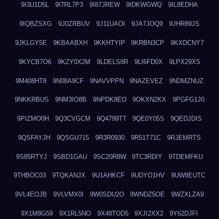
9I3U1D5L
9I7RL7P3
9I87JREW
9IDKWGWQ
9IL8EDHA
9IQBZSXG
9J0ZRBUV
9J11UAOI
9JA7JOQ9
9JHR89JS
9JKLGY5E
9KBAABXH
9KKHTYIP
9KRBN3CP
9KXDCNY7
9KYCB7O6
9KZY0X2M
9LDELS8R
9LI6FD0X
9LPX29XS
9M408HT8
9N08A9CF
9NAVVPPN
9NAZEVEZ
9NDMZNUZ
9NKKRBUS
9NM3IO8B
9NPDK8EO
9OKXN2KX
9PGFG1J0
9PIZMO0H
9Q3CVGCM
9Q4799TT
9QE0Y05S
9QEDJDIS
9QSFAYJH
9QSGU715
9R3R0930
9R51T71C
9RJEMRTS
9S85RTYJ
9SBD1GAU
9SC20R8W
9TC3RDIY
9TDEMFKU
9THBOC03
9TQKANJX
9U1AHKCF
9UDYO1HV
9UW8EUTC
9VL4EOJB
9VLVMX0I
9W0SDU2O
9WNDZ5OE
9WZXLZA9
9X1M8G59
9X1RL5NO
9X48TOD5
9XJI2XX2
9Y62DJFI