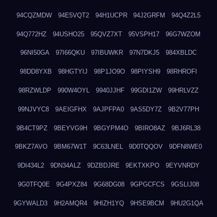
94CQZMDW
94E5VQT2
94H1UCPR
94J2GRFM
94Q4Z2L5
94Q772HZ
94USHO25
95QVZ7XT
95VSPH17
96G7WZOM
96NI50GA
97I66QKU
97IBUWKR
97N7DKJ5
984XBLDC
98DD8YXB
98HGTYIJ
98P1JO9O
98PIYSH9
98RHROFI
98RZWLDP
990W4OYL
9940JJHF
99GDI1ZW
99HRLVZZ
99NJVYC8
9AEIGFHX
9AJPFPA0
9AS5DY7Z
9B2V77PH
9B4CT9PZ
9BEYVG9H
9BGYPM4O
9BIRO8AZ
9BJ6RL38
9BKZ7AVO
9BM67W1T
9C63LNEL
9D0TQQOV
9DFN8WE0
9DI434L2
9DN34ALZ
9DZBDJRE
9EKTXKPO
9EYVNRDY
9G0TFQ0E
9G4PXZ84
9G68DG08
9GPGCFCS
9GSLIJ08
9GYWALD3
9H2AMQR4
9HIZH1YQ
9HSE9BCM
9HU2G1QA