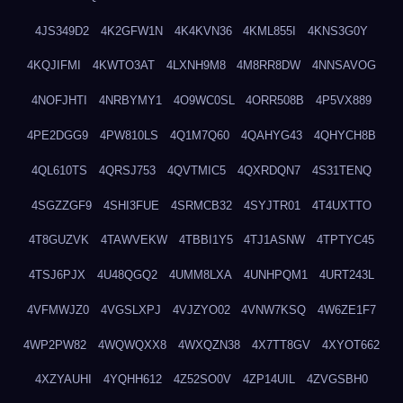
4JS349D2
4K2GFW1N
4K4KVN36
4KML855I
4KNS3G0Y
4KQJIFMI
4KWTO3AT
4LXNH9M8
4M8RR8DW
4NNSAVOG
4NOFJHTI
4NRBYMY1
4O9WC0SL
4ORR508B
4P5VX889
4PE2DGG9
4PW810LS
4Q1M7Q60
4QAHYG43
4QHYCH8B
4QL610TS
4QRSJ753
4QVTMIC5
4QXRDQN7
4S31TENQ
4SGZZGF9
4SHI3FUE
4SRMCB32
4SYJTR01
4T4UXTTO
4T8GUZVK
4TAWVEKW
4TBBI1Y5
4TJ1ASNW
4TPTYC45
4TSJ6PJX
4U48QGQ2
4UMM8LXA
4UNHPQM1
4URT243L
4VFMWJZ0
4VGSLXPJ
4VJZYO02
4VNW7KSQ
4W6ZE1F7
4WP2PW82
4WQWQXX8
4WXQZN38
4X7TT8GV
4XYOT662
4XZYAUHI
4YQHH612
4Z52SO0V
4ZP14UIL
4ZVGSBH0