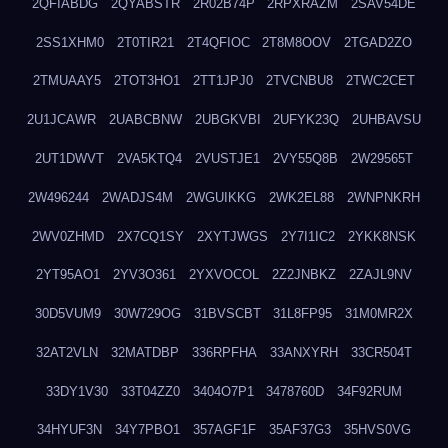
2QFIABDG
2QYABSTR
2R02B74P
2RPXRAZM
2SAV54DE
2SS1XHM0
2T0TIR21
2T4QFIOC
2T8M8OOV
2TGAD2ZO
2TMUAAY5
2TOT3HO1
2TT1JPJ0
2TVCNBU8
2TWC2CET
2U1JCAWR
2UABCBNW
2UBGKVBI
2UFYK23Q
2UHBAVSU
2UT1DWVT
2VA5KTQ4
2VUSTJE1
2VY55Q8B
2W29565T
2W496244
2WADJS4M
2WGUIKKG
2WK2EL88
2WNPNKRH
2WV0ZHMD
2X7CQ1SY
2XYTJWGS
2Y7I1IC2
2YKK8NSK
2YT95AO1
2YV3O361
2YXVOCOL
2Z2JNBKZ
2ZAJL9NV
30D5VUM9
30W729OG
31BVSCBT
31L8FP95
31M0MR2X
32AT2VLN
32MATDBP
336RPFHA
33ANXYRH
33CR504T
33DY1V30
33T04ZZ0
3404O7P1
3478760D
34F92RUM
34HYUF3N
34Y7PBO1
357AGF1F
35AF37G3
35HVS0VG