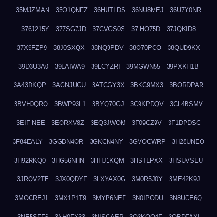
35MJZMAN
35O1QNFZ
36HUTLDS
36NU8MEJ
36U7Y0NR
376J215Y
377SG7JD
37CVGS0S
37IHO75D
37JQKID8
37X9FZP9
38J0SXQX
38NQ9PDV
38O70PCO
38QUD9KX
39D3U3A0
39LAIWA9
39LCYZRI
39MGWN55
39PXKH1B
3A43DKQP
3AGNJUCU
3ATCGY3X
3BKC9MX3
3BORDPAR
3BVH0QRQ
3BWP93L1
3BYQ70GJ
3C9KPDQV
3CL4BSMV
3EIFINEE
3EORXV8Z
3EQ3JWOM
3F09CZ9V
3F1DPDSC
3F84EALY
3GGDN4OR
3GKCN4NY
3GVOCWRP
3H28UNEO
3H92RKQ0
3HG56NHN
3HHJ1KQM
3HSTLPXX
3HSUVSEU
3JRQV2TE
3JX0QDYF
3LXYAX0G
3M0R5J0Y
3ME42K9J
3MOCREJ1
3MX1P1T9
3MYP6NEF
3N0IPODU
3N8UCE6Q
3NE5SFF6
3NH0FX33
3NISGAEP
3O3KQQ4F
3OBDFAXI