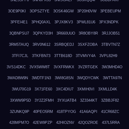
3OE9P0KI
3OPSZTYE
3OSK46GW
3P20H0VW
3PEBEUPM
3PFEI4E1
3PHQ0AXL
3PJX8KV3
3PWL81U6
3PX3NDPK
3QBNPSU7
3QPKYD3H
3R660UUO
3R8OBY8R
3RJJOB51
3RM5TAUQ
3RV0N612
3SRBQEDJ
3SXFZOBA
3TBVTN7Z
3TFI7CJL
3TKFBN73
3TTB618D
3TVMVY4A
3VPL82H9
3VS14DKC
3VX5WW8T
3VXFRWKX
3VZRTGEK
3W3MHD4O
3WAD8W9N
3WDTF1N3
3WI8G8SN
3WQDYCWK
3WTTA97N
3WU70G19
3X71FE60
3XC4DIU7
3XMIH0VI
3XMLLD4K
3XWW9P5D
3Y2Z2FMH
3YXUATB4
3Z3344KT
3ZBBJF82
3ZUNKQ9P
40PEO5RM
418TPYOG
41A6AQPI
41CR68ZC
428MPM7O
42EW9PZP
42HIOZNV
42QOZROE
437L5RRA