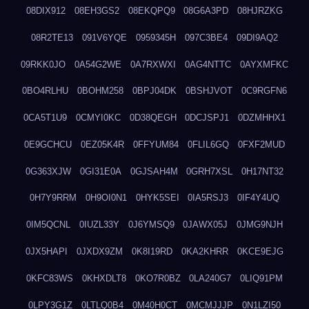
08DIX912
08EH3GS2
08EKQPQ9
08G6A3PD
08HJRZKG
08R2TE13
091V6YQE
0959345H
097C3BE4
09DI9AQ2
09RKK0JO
0A54G2WE
0A7RXWXI
0AG4NTTC
0AYXMFKC
0BO4RLHU
0BOHM258
0BPJ04DK
0BSHJVOT
0C9RGFN6
0CA5T1U9
0CMYI0KC
0D38QEGH
0DCJSPJ1
0DZMHHX1
0E9GCHCU
0EZ05K4R
0FFYUM84
0FLIL6GQ
0FXF2MUD
0G363XJW
0GI31E0A
0GJSAH4M
0GRH7XSL
0H17NT32
0H7Y9RRM
0H9OI0N1
0HYK5SEI
0IA5RSJ3
0IF4Y4UQ
0IM5QCNL
0IUZL33Y
0J6YMSQ9
0JAWX05J
0JMG9NJH
0JX5HAPI
0JXDX9ZM
0K8I19RD
0KA2KHRR
0KCE9EJG
0KFC83WS
0KHXDLT8
0KO7R0BZ
0LA240G7
0LIQ91PM
0LPY3G1Z
0LTLQ0B4
0M40H0CT
0MCMJJJP
0N1LZI50