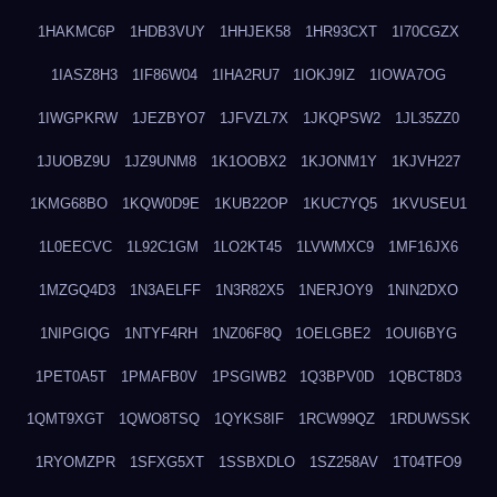
1HAKMC6P
1HDB3VUY
1HHJEK58
1HR93CXT
1I70CGZX
1IASZ8H3
1IF86W04
1IHA2RU7
1IOKJ9IZ
1IOWA7OG
1IWGPKRW
1JEZBYO7
1JFVZL7X
1JKQPSW2
1JL35ZZ0
1JUOBZ9U
1JZ9UNM8
1K1OOBX2
1KJONM1Y
1KJVH227
1KMG68BO
1KQW0D9E
1KUB22OP
1KUC7YQ5
1KVUSEU1
1L0EECVC
1L92C1GM
1LO2KT45
1LVWMXC9
1MF16JX6
1MZGQ4D3
1N3AELFF
1N3R82X5
1NERJOY9
1NIN2DXO
1NIPGIQG
1NTYF4RH
1NZ06F8Q
1OELGBE2
1OUI6BYG
1PET0A5T
1PMAFB0V
1PSGIWB2
1Q3BPV0D
1QBCT8D3
1QMT9XGT
1QWO8TSQ
1QYKS8IF
1RCW99QZ
1RDUWSSK
1RYOMZPR
1SFXG5XT
1SSBXDLO
1SZ258AV
1T04TFO9