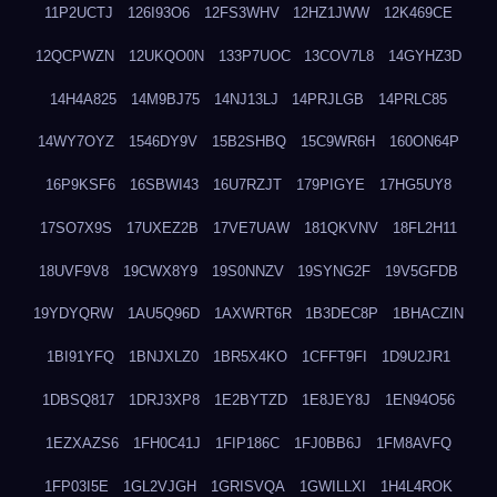
11P2UCTJ
126I93O6
12FS3WHV
12HZ1JWW
12K469CE
12QCPWZN
12UKQO0N
133P7UOC
13COV7L8
14GYHZ3D
14H4A825
14M9BJ75
14NJ13LJ
14PRJLGB
14PRLC85
14WY7OYZ
1546DY9V
15B2SHBQ
15C9WR6H
160ON64P
16P9KSF6
16SBWI43
16U7RZJT
179PIGYE
17HG5UY8
17SO7X9S
17UXEZ2B
17VE7UAW
181QKVNV
18FL2H11
18UVF9V8
19CWX8Y9
19S0NNZV
19SYNG2F
19V5GFDB
19YDYQRW
1AU5Q96D
1AXWRT6R
1B3DEC8P
1BHACZIN
1BI91YFQ
1BNJXLZ0
1BR5X4KO
1CFFT9FI
1D9U2JR1
1DBSQ817
1DRJ3XP8
1E2BYTZD
1E8JEY8J
1EN94O56
1EZXAZS6
1FH0C41J
1FIP186C
1FJ0BB6J
1FM8AVFQ
1FP03I5E
1GL2VJGH
1GRISVQA
1GWILLXI
1H4L4ROK