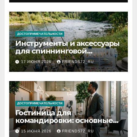
документов
ДОСТОПРИМЕЧАТЕЛЬНОСТИ
Инструменты и аксессуары
для спиннинговой
рыбалки: назначение и
17 ИЮНЯ 2026
FRIENDS72_RU
типы
ДОСТОПРИМЕЧАТЕЛЬНОСТИ
Гостиница для
командировки: основные
критерии выбора
15 ИЮНЯ 2026
FRIENDS72_RU