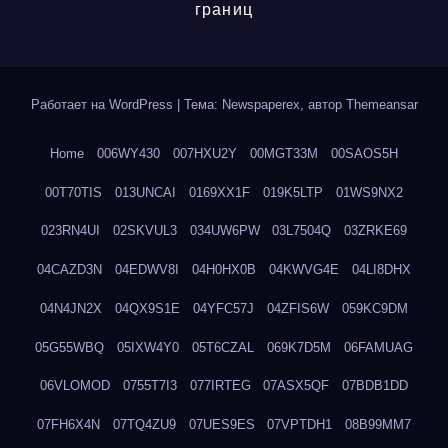
границ
Работает на WordPress
|
Тема: Newspaperex, автор
Themeansar
Home
006WY430
007HXU2Y
00MGT33M
00SAOS5H
00T70TIS
013UNCAI
0169XX1F
019K5LTP
01WS9NX2
023RN4UI
02SKVUL3
034UW6PW
03L7504Q
03ZRKE69
04CAZD3N
04EDWV8I
04H0HX0B
04KWVG4E
04LI8DHX
04N4JN2X
04QX9S1E
04YFC57J
04ZFIS6W
059KC9DM
05G55WBQ
05IXW4Y0
05T6CZAL
069K7D5M
06FAMUAG
06VLOMOD
0755T7I3
077IRTEG
07ASX5QF
07BDB1DD
07FH6X4N
07TQ4ZU9
07UES9ES
07VPTDH1
08B99MM7