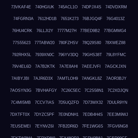
73VKAF4E
740HGIUK
745ACL1O
74DPJX4S
74DVDXRM
74FGRN3A
7612HD1B
7651K273
76BJGQ4F
76G4013Z
76HU4CRK
76LLJI2Y
7777M27H
77BED9B2
77BGMMG4
77S55623
77TABW20
780FZHSV
78Q29S80
78XWEZ88
792RHX5L
7939XN0C
796YV3DQ
79GHS38T
79L8YFMC
79V4EL6D
7A7B2KTK
7A7E8AHI
7AEEJVFI
7AGCKJXN
7AIBYJBI
7AJR6D3X
7AMTLOH9
7ANGKL8Z
7AOR3BJY
7AOSYN3G
7BVHAFGY
7C26C5EC
7C2S58N1
7C2XDJQN
7C4MI5MB
7CCV7IAS
7D5UQZFD
7D73WX32
7DULR9YN
7DXTFT0X
7DYZC5PF
7E0NDNH1
7EDB4H4S
7EE3M9WJ
7EUSEMEI
7EYNVZ6I
7FB2DR6D
7FE1WG6S
7FGV6NG8