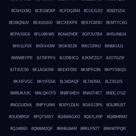
8C6H1X9Q
8CEG9O6P
8CFDQ2M4
8CUCG2I2
8D8ZOZI4
8E09QNUV
8E4S01KD
8ECXEKP8
8EK7CM3O
8EMTYC6G
8EPAS0G6
8FLU9KW0
8GN4ZHDF
8GP2U7BA
8HSUN8J4
8HV1LF0X
8I0XX43W
8IGK9S2K
8IKCGRHJ
8IN6KUU1
8IWWBYPE
8J75FPFS
8JJDB3C0
8JKNTZGY
8JO7GZIF
8JT3UC50
8K1AGK5W
8KEKFDIE
8KNPFC99
8KPYSBQS
8KXIFVGC
8KYIF5SK
8L34DAQF
8L74O55L
8LZ3S1IS
8M8UKA3C
8MLQKCFV
8N8F04EH
8NA0T4E7
8NDCJ7UZ
8NGGUDVA
8NPYUIWI
8O0YLDLN
8OASJ3P6
8OL9RU5T
8OUD8RGF
8PQTS65Y
8Q4WAGXO
8Q67LX0P
8Q89HRM2
8QJ48I60
8QM6M2QF
8RH6U9AR
8RKLFN77
8RKWTPQR