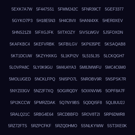
5EXK7A7W
5F447S51
5FMM242C
5FNR39CT
5GEF3377
5GYKO7P3
5H18E5N3
5H4C8VII
5HANI4XK
5HER0XEV
5HNS21Z8
5IFXGJFK
5IITXOZY
5IVSLWGV
5J5FOXDN
5KAFKBC4
5KEFVRBK
5KFBILGV
5KP635PE
5KSAQAB8
5KT1DCUW
5KZYHXKG
5L1KPI2V
5L515L3S
5LCKQGH7
5LOVPA8C
5LY0K9GU
5M4U4YA3
5M8JMWFU
5MC4C6M0
5MOLUGED
5NCKLFPQ
5NI5PO7L
5NROBV9R
5NSPSK7R
5NYZ03GV
5NZ2F7XQ
5OGIRQDY
5OIXNVW6
5OPF8A7F
5PI2KCCW
5PMRZDAK
5Q7NY9BS
5QDQI5F8
5QL8UU2J
5RALQ21C
5RBG4E64
5RCDBBFD
5ROV8T2I
5RP6DWR8
5RZ72FTS
5RZPCFKF
5RZQDHMO
5SNLKYWW
5ST3XE0K