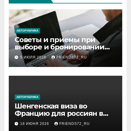
АВТОРУБРИКА
Советы и приемы при
выборе и бронировании
авиабилетов
5 ИЮЛЯ 2026
FRIENDS72_RU
АВТОРУБРИКА
Шенгенская виза во
Францию для россиян в
2026 году: сроки от 3 дней
18 ИЮНЯ 2026
FRIENDS72_RU
и список необходимых