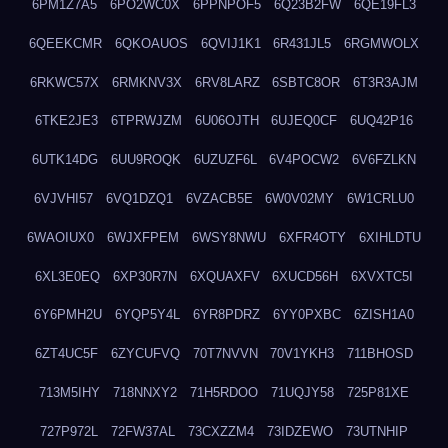
6PM1Z7A5
6PO2WC0X
6PPNPOF5
6Q23B2FW
6QE19FL3
6QEEKCMR
6QKOAUOS
6QVIJ1K1
6R431JL5
6RGMWOLX
6RKWC57X
6RMKNV3X
6RV8LARZ
6SBTC8OR
6T3R3AJM
6TKE2JE3
6TPRWJZM
6U06OJTH
6UJEQ0CF
6UQ42P16
6UTK14DG
6UU9ROQK
6UZUZF6L
6V4POCW2
6V6FZLKN
6VJVHI57
6VQ1DZQ1
6VZACB5E
6W0V02MY
6W1CRLU0
6WAOIUX0
6WJXFPEM
6WSY8NWU
6XFR4OTY
6XIHLDTU
6XL3E0EQ
6XP30R7N
6XQUAXFV
6XUCD56H
6XVXTC5I
6Y6PMH2U
6YQP5Y4L
6YR8PDRZ
6YY0PXBC
6ZISH1A0
6ZT4UC5F
6ZYCUFVQ
70T7NVVN
70V1YKH3
711BHOSD
713M5IHY
718NNXY2
71H5RDOO
71UQJY58
725P81XE
727P972L
72FW37AL
73CXZZM4
73IDZEWO
73UTNHIP