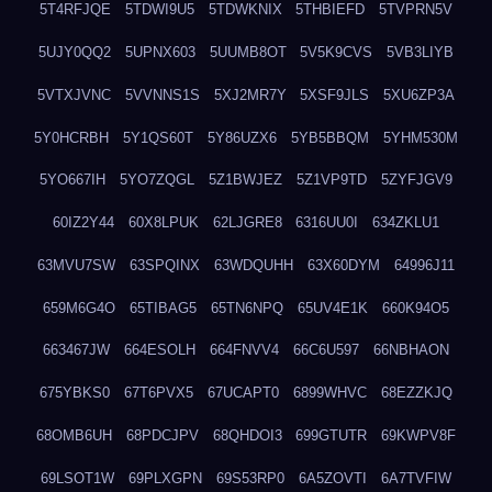
5T4RFJQE
5TDWI9U5
5TDWKNIX
5THBIEFD
5TVPRN5V
5UJY0QQ2
5UPNX603
5UUMB8OT
5V5K9CVS
5VB3LIYB
5VTXJVNC
5VVNNS1S
5XJ2MR7Y
5XSF9JLS
5XU6ZP3A
5Y0HCRBH
5Y1QS60T
5Y86UZX6
5YB5BBQM
5YHM530M
5YO667IH
5YO7ZQGL
5Z1BWJEZ
5Z1VP9TD
5ZYFJGV9
60IZ2Y44
60X8LPUK
62LJGRE8
6316UU0I
634ZKLU1
63MVU7SW
63SPQINX
63WDQUHH
63X60DYM
64996J11
659M6G4O
65TIBAG5
65TN6NPQ
65UV4E1K
660K94O5
663467JW
664ESOLH
664FNVV4
66C6U597
66NBHAON
675YBKS0
67T6PVX5
67UCAPT0
6899WHVC
68EZZKJQ
68OMB6UH
68PDCJPV
68QHDOI3
699GTUTR
69KWPV8F
69LSOT1W
69PLXGPN
69S53RP0
6A5ZOVTI
6A7TVFIW