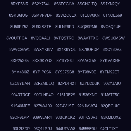
8RYF58IR
8S2Y754U
8S6FCGLW
8SGHCITQ
8SJXN2QY
8SKB6IUG
8SMVFVDF
8SWZO6EX
8T1UV0KN
8TNOE569
8U58PZ5Z
8U9XSZTE
8ULNF9FD
8UQ89PM6
8VO5Q2UE
8VOUFPGA
8VQQAA1I
8VTQSTRQ
8WAVTFXG
8WSU0MSW
8WVC26W1
8WXYKI9V
8X4X9YOL
8X79OPDP
8XCY80VZ
8XP25X65
8XX9KYGX
8Y1IYS6J
8YAACL5S
8YKVAXRE
8YM48I9Z
8YPIP6SK
8YSJ7SB8
8YT98V0E
8YTM92ET
8ZC9YBAN
8ZFZMEEQ
8ZPDT42T
8ZYB2DUK
902YJAIU
904RTRGF
90GLHP4O
9151RE2S
91536XNC
91M6TF5C
91S40MFE
927W4109
92D4V1SF
92NJMW74
92QEGUIC
92QF91PP
939W5AR4
93BCKCKZ
93HKS0RJ
93KMD0XZ
93L2IZDP
93Q1LPRJ
944UTVW8
94555E9U
94CLT1XT