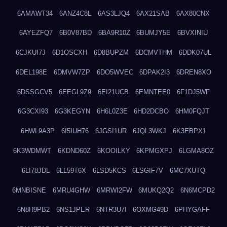
6AMAWT34
6ANZ4C8L
6AS3LJQ4
6AX21SAB
6AX80CNX
6AYEZFQ7
6B0V87BD
6BA9R10Z
6BUMJY5E
6BVXINIU
6CJKUI7J
6D1OSCXH
6D8BUPZM
6DCMVTHM
6DDK07UL
6DEL198E
6DMVW7ZP
6DO5WVEC
6DPAK2I3
6DREN8XO
6DSSGCV5
6EEGL9Z9
6EI21UCB
6EMNTEE0
6F1DJ5WF
6G3CXI93
6G3KEGYN
6H6L0Z3E
6HD2DCBO
6HM0FQJT
6HWL9A3P
6I5IUH76
6JGSI1UR
6JQL3WKJ
6K3EBPX1
6K3WDMWT
6KDND60Z
6KOOILKY
6KPMGXPJ
6LGMA8OZ
6LI78JDL
6LL59T6X
6LSD5KCS
6LSGIF7V
6MC7XUTQ
6MNBISNE
6MRU4GHW
6MRWI2FW
6MUKQ2Q2
6N6MCPD2
6N8H9PB2
6NS1JPER
6NTR3U7I
6OXMG49D
6PHYGAFF