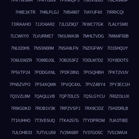
7FKTW3MA
7FRYD8I9
7FX48QP3
7GDV0B8J
7GER99GF
7H8E1KTR
7H8LPLGJ
7I854907
7IAYUF4X
7IRRICQI
7JIRAAHO
7JJO4AR2
7JLOZ9Q7
7KWC77GK
7LALYSM0
7LCWIIY0
7LVURME7
7M1UWA38
7MHLTVDG
7MM4F50B
7NL020H5
7NS5N00M
7NSA9LFN
7NZIGFWV
7O15HQUY
7O6U1WZR
7O89DJ0L
7OB253FZ
7ODLM7D2
7OY8DOTS
7P5VTP24
7PDDGXNL
7PDF28N1
7PISQHBH
7PKT2VUV
7PN5ZVPO
7PS4XQMK
7PVQC4XL
7PVZ4BY4
7PY3EC1H
7Q1VZL8M
7QAQLLVB
7QP7DLC5
7QSLGYCU
7R0ZOLUX
7R9IGDKD
7ROB1V3K
7RPZVSPJ
7RX9CIDZ
7SH2DRLB
7T1IUHHO
7T3VE5UQ
7TKA257G
7TYDPROM
7UA3TIBE
7ULOHB33
7UTVLU59
7V2MI6BF
7V37GO5C
7V513WU4