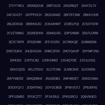
27VYT4KU
28SMQGU6
299T1G15
2A01R6QT
2AAYZL7V
2AFJGVZY
2ATPPOCH
2B2G3AW2
2BFZFCNW
2BKKV1H5
2BLDOOU6
2BRHOLRJ
2CKA0HWT
2CRELPQI
2CSOTXFR
2CVZ7WMG
2D26EBXW
2D942LRG
2DPSN680
2DU7LORM
2EZC76PR
2F53ZH8K
2FFJSSR3
2G789XQE
2G8M6D58
2HDT2UKH
2HLBXGGN
2HMC2F0V
2HO7QAUP
2HYWPJNU
2IIHI162
2J4TVL9Q
2JDKS9WZ
2JG4QYDE
2JSJLGSQ
2KKCIQS5
2KL1TDVU
2LCI7CW6
2LN9C5H3
2LVOI55N
2M7YMERZ
2MIQDBKK
2N165DB2
2NFH8OET
2NXDJSMA
2OC6YQYJ
2ODHTNIQ
2OYOC8EB
2P5KVO7J
2PB26F91
2PFU2MB3
2PGICZT7
2PJA33U1
2PK01RCU
2Q6V9UEG