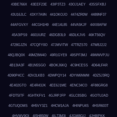
43BE766X
43EEF23E
43IP3TZ3
43OJ1AEY
43SSFXBJ
43U16JLC
43XY7A9N
441OKOJO
4474ZR0W
4489NF37
44AFGVXY
44CGH1H9
44E14L85
44VA5KJF
44XI8AFW
45A3IPS9
4601IURZ
46DGB3L9
46DLKJV6
46KT56QV
4728GJZN
47CQFY0O
47JMVITW
47TRZS70
47W8J2J2
48QJBQ0X
49MZ8W4O
49R1GYE9
49SPF3MJ
49WWVPJU
4B13IA3F
4B1N5SGO
4BOKJ6KQ
4C9HCESS
4D64LFAR
4D90P4CC
4DV2LKB3
4DWPQY14
4DYW6NWM
4DZ5J3RQ
4E402GTO
4E4R43JK
4EE6J1ME
4ENC34CO
4F88GRG8
4FDT5ITF
4GHTKFV1
4GJRPJFP
4GLC8SBG
4GOTUJAD
4GTUQOMS
4H5VY3Z1
4HCW1AJA
4HINPU4S
4HSR603T
4HVMV9QI
4I5H850W
4IL73M3I
4JGM8GIJ
4JH8IPKK