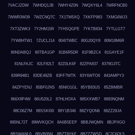
7VACJZDW
7WHDQ1JB
7WHY4Z0N
7WQXY6L4
7WRFNCB0
7WWR3W39
7WZCNQ7C
7X1TM5XQ
7XKFP983
7XMG6WJ3
7XT3ZWK3
7Y2HM15R
7YHSQGPE
7YKTB834
7YTLLGT7
7YW8HTW1
7ZUCLJ14
804ITWBC
80G20QY8
80M18M6R
80NDABQJ
80TBA1GP
81B6R5DR
81F9BZC4
81GAYE1F
81NLFAJC
82LF82LT
82Z0LK6F
82ZPA837
8379G3TC
839R94B1
83DE49ZB
83FF7WTK
83Y6WTO0
843AMPY3
84ZPYENJ
85BF0JNS
85NIO1GL
85YB83US
85Z8IMBR
866X8P4W
86U520L2
87HLHOXA
885XXWB7
8893NQNM
88C06Z7M
88SSKI00
88Y1B346
88ZYQON6
88ZZ29JA
895NL72T
89WVKQCH
8A6B5EEP
8BBJWQMN
8BJPIIGO
8BSWANL0
8BVB056I
8BZT9YKF
8BZZZWSD
8C2C6QL5