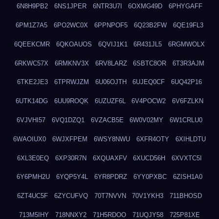
6N8H9PB2
6NS1JPER
6NTR3U7I
6OXMG49D
6PHYGAFF
6PM1Z7A5
6PO2WC0X
6PPNPOF5
6Q23B2FW
6QE19FL3
6QEEKCMR
6QKOAUOS
6QVIJ1K1
6R431JL5
6RGMWOLX
6RKWC57X
6RMKNV3X
6RV8LARZ
6SBTC8OR
6T3R3AJM
6TKE2JE3
6TPRWJZM
6U06OJTH
6UJEQ0CF
6UQ42P16
6UTK14DG
6UU9ROQK
6UZUZF6L
6V4POCW2
6V6FZLKN
6VJVHI57
6VQ1DZQ1
6VZACB5E
6W0V02MY
6W1CRLU0
6WAOIUX0
6WJXFPEM
6WSY8NWU
6XFR4OTY
6XIHLDTU
6XL3E0EQ
6XP30R7N
6XQUAXFV
6XUCD56H
6XVXTC5I
6Y6PMH2U
6YQP5Y4L
6YR8PDRZ
6YY0PXBC
6ZISH1A0
6ZT4UC5F
6ZYCUFVQ
70T7NVVN
70V1YKH3
711BHOSD
713M5IHY
718NNXY2
71H5RDOO
71UQJY58
725P81XE