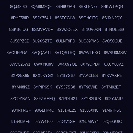
8QJ48I60
8QM6M2QF
8RH6U9AR
8RKLFN77
8RKWTPQR
8RYF58IR
8S2Y754U
8S6FCGLW
8SGHCITQ
8SJXN2QY
8SKB6IUG
8SMVFVDF
8SWZO6EX
8T1UV0KN
8TNOE569
8U58PZ5Z
8U9XSZTE
8ULNF9FD
8UQ89PM6
8VO5Q2UE
8VOUFPGA
8VQQAA1I
8VTQSTRQ
8WAVTFXG
8WSU0MSW
8WVC26W1
8WXYKI9V
8X4X9YOL
8X79OPDP
8XCY80VZ
8XP25X65
8XX9KYGX
8Y1IYS6J
8YAACL5S
8YKVAXRE
8YM48I9Z
8YPIP6SK
8YSJ7SB8
8YT98V0E
8YTM92ET
8ZC9YBAN
8ZFZMEEQ
8ZPDT42T
8ZYB2DUK
902YJAIU
904RTRGF
90GLHP4O
9151RE2S
91536XNC
91M6TF5C
91S40MFE
927W4109
92D4V1SF
92NJMW74
92QEGUIC