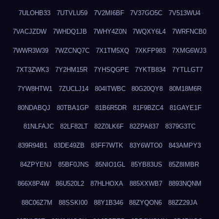
7ULOHB33
7UTVLU59
7V2MI6BF
7V37GO5C
7V513WU4
7VACJZDW
7WHDQ1JB
7WHY4Z0N
7WQXY6L4
7WRFNCB0
7WWR3W39
7WZCNQ7C
7X1TM5XQ
7XKFP983
7XMG6WJ3
7XT3ZWK3
7Y2HM15R
7YHSQGPE
7YKTB834
7YTLLGT7
7YW8HTW1
7ZUCLJ14
804ITWBC
80G20QY8
80M18M6R
80NDABQJ
80TBA1GP
81B6R5DR
81F9BZC4
81GAYE1F
81NLFAJC
82LF82LT
82Z0LK6F
82ZPA837
8379G3TC
839R94B1
83DE49ZB
83FF7WTK
83Y6WTO0
843AMPY3
84ZPYENJ
85BF0JNS
85NIO1GL
85YB83US
85Z8IMBR
866X8P4W
86U520L2
87HLHOXA
885XXWB7
8893NQNM
88C06Z7M
88SSKI00
88Y1B346
88ZYQON6
88ZZ29JA