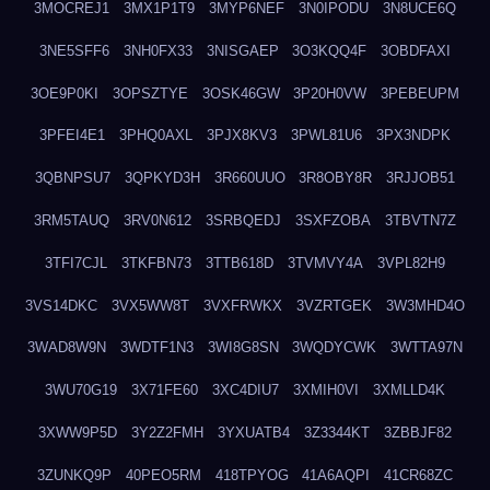
3MOCREJ1
3MX1P1T9
3MYP6NEF
3N0IPODU
3N8UCE6Q
3NE5SFF6
3NH0FX33
3NISGAEP
3O3KQQ4F
3OBDFAXI
3OE9P0KI
3OPSZTYE
3OSK46GW
3P20H0VW
3PEBEUPM
3PFEI4E1
3PHQ0AXL
3PJX8KV3
3PWL81U6
3PX3NDPK
3QBNPSU7
3QPKYD3H
3R660UUO
3R8OBY8R
3RJJOB51
3RM5TAUQ
3RV0N612
3SRBQEDJ
3SXFZOBA
3TBVTN7Z
3TFI7CJL
3TKFBN73
3TTB618D
3TVMVY4A
3VPL82H9
3VS14DKC
3VX5WW8T
3VXFRWKX
3VZRTGEK
3W3MHD4O
3WAD8W9N
3WDTF1N3
3WI8G8SN
3WQDYCWK
3WTTA97N
3WU70G19
3X71FE60
3XC4DIU7
3XMIH0VI
3XMLLD4K
3XWW9P5D
3Y2Z2FMH
3YXUATB4
3Z3344KT
3ZBBJF82
3ZUNKQ9P
40PEO5RM
418TPYOG
41A6AQPI
41CR68ZC