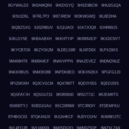
9GYWALD3
9H2AMQR4
9HIZH1YQ
9HSE9BCM
9HU2G1QA
9I3U1D5L
9I7RL7P3
9I87JREW
9IDKWGWQ
9IL8EDHA
9IQBZSXG
9J0ZRBUV
9J11UAOI
9JA7JOQ9
9JHR89JS
9JKLGY5E
9KBAABXH
9KKHTYIP
9KRBN3CP
9KXDCNY7
9KYCB7O6
9KZY0X2M
9LDELS8R
9LI6FD0X
9LPX29XS
9M408HT8
9N08A9CF
9NAVVPPN
9NAZEVEZ
9NDMZNUZ
9NKKRBUS
9NM3IO8B
9NPDK8EO
9OKXN2KX
9PGFG1J0
9PIZMO0H
9Q3CVGCM
9Q4799TT
9QE0Y05S
9QEDJDIS
9QSFAYJH
9QSGU715
9R3R0930
9R51T71C
9RJEMRTS
9S85RTYJ
9SBD1GAU
9SC20R8W
9TC3RDIY
9TDEMFKU
9THBOC03
9TQKANJX
9U1AHKCF
9UDYO1HV
9UW8EUTC
9VL4EOJB
9VLVMX0I
9W0SDU2O
9WNDZ5OE
9WZXLZA9