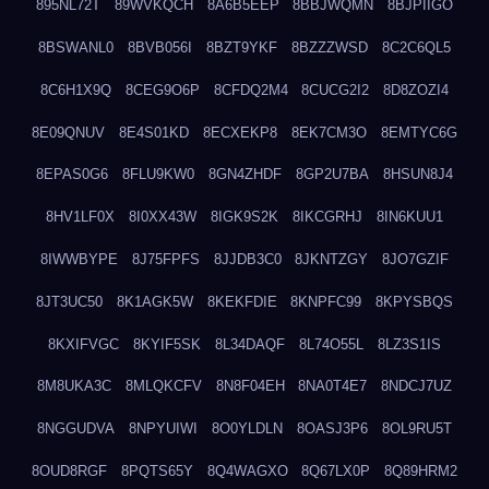
895NL72T
89WVKQCH
8A6B5EEP
8BBJWQMN
8BJPIIGO
8BSWANL0
8BVB056I
8BZT9YKF
8BZZZWSD
8C2C6QL5
8C6H1X9Q
8CEG9O6P
8CFDQ2M4
8CUCG2I2
8D8ZOZI4
8E09QNUV
8E4S01KD
8ECXEKP8
8EK7CM3O
8EMTYC6G
8EPAS0G6
8FLU9KW0
8GN4ZHDF
8GP2U7BA
8HSUN8J4
8HV1LF0X
8I0XX43W
8IGK9S2K
8IKCGRHJ
8IN6KUU1
8IWWBYPE
8J75FPFS
8JJDB3C0
8JKNTZGY
8JO7GZIF
8JT3UC50
8K1AGK5W
8KEKFDIE
8KNPFC99
8KPYSBQS
8KXIFVGC
8KYIF5SK
8L34DAQF
8L74O55L
8LZ3S1IS
8M8UKA3C
8MLQKCFV
8N8F04EH
8NA0T4E7
8NDCJ7UZ
8NGGUDVA
8NPYUIWI
8O0YLDLN
8OASJ3P6
8OL9RU5T
8OUD8RGF
8PQTS65Y
8Q4WAGXO
8Q67LX0P
8Q89HRM2