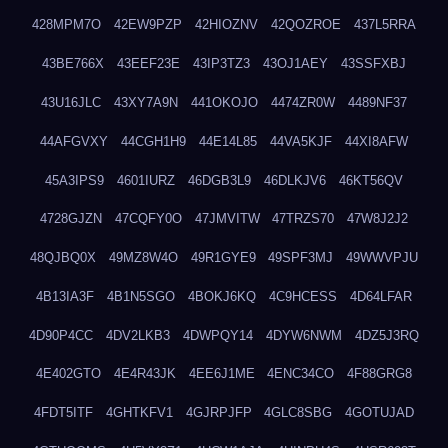
428MPM7O
42EW9PZP
42HIOZNV
42QOZROE
437L5RRA
43BE766X
43EEF23E
43IP3TZ3
43OJ1AEY
43SSFXBJ
43U16JLC
43XY7A9N
441OKOJO
4474ZR0W
4489NF37
44AFGVXY
44CGH1H9
44E14L85
44VA5KJF
44XI8AFW
45A3IPS9
4601IURZ
46DGB3L9
46DLKJV6
46KT56QV
4728GJZN
47CQFY0O
47JMVITW
47TRZS70
47W8J2J2
48QJBQ0X
49MZ8W4O
49R1GYE9
49SPF3MJ
49WWVPJU
4B13IA3F
4B1N5SGO
4BOKJ6KQ
4C9HCESS
4D64LFAR
4D90P4CC
4DV2LKB3
4DWPQY14
4DYW6NWM
4DZ5J3RQ
4E402GTO
4E4R43JK
4EE6J1ME
4ENC34CO
4F88GRG8
4FDT5ITF
4GHTKFV1
4GJRPJFP
4GLC8SBG
4GOTUJAD