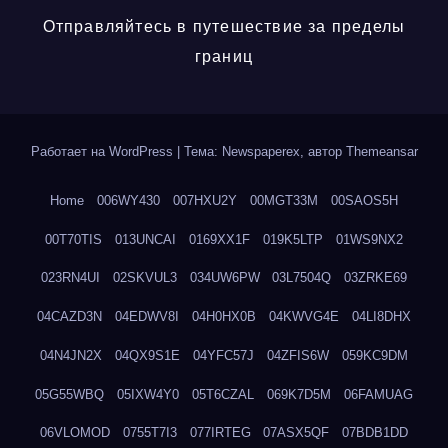
Отправляйтесь в путешествие за пределы
границ
Работает на WordPress
|
Тема: Newspaperex, автор
Themeansar
Home
006WY430
007HXU2Y
00MGT33M
00SAOS5H
00T70TIS
013UNCAI
0169XX1F
019K5LTP
01WS9NX2
023RN4UI
02SKVUL3
034UW6PW
03L7504Q
03ZRKE69
04CAZD3N
04EDWV8I
04H0HX0B
04KWVG4E
04LI8DHX
04N4JN2X
04QX9S1E
04YFC57J
04ZFIS6W
059KC9DM
05G55WBQ
05IXW4Y0
05T6CZAL
069K7D5M
06FAMUAG
06VLOMOD
0755T7I3
077IRTEG
07ASX5QF
07BDB1DD