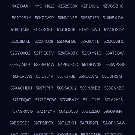
4XZYAUHI
4YQHH612
4Z52SO0V
4ZP14UIL
4ZVGSBH0
50JO9B1K
50KZ2V9P
50NNJN5E
50S8F1Z0
510NBX1W
5160U7JM
51D7XGKL
51JUGSIB
51MY24WU
51VJOSDY
51ZE8MKB
522X4O28
52D4GH9B
52FJKYTB
52MOA4HC
52SYO0Q2
52TPECFV
52W5K0BY
52XXY91Q
53ATDBWI
53EKZAMH
53Z8FUAW
54PKU5CO
551HGV0S
553WPS4S
55FLR3W1
55IE9L4V
55JKJF3L
55NCOA72
55QDIRSM
55XAQHMU
56975PIR
56GSA0U2
56QN3KEB
56SCV4BG
571FDQ4T
5771DEGW
57G6BV7Y
57IUFJJS
57LA2HJ6
57N9R0VG
57Z141YR
584ZQC53
58G12L5U
595U946N
59BSESDJ
59FRMR7X
59T11ZKH
5AFUR9TL
5AOPNSAW
5AQL07P2
5ASS9KJO
5AY4N3YE
5B3AF4SH
5CDCU7YL