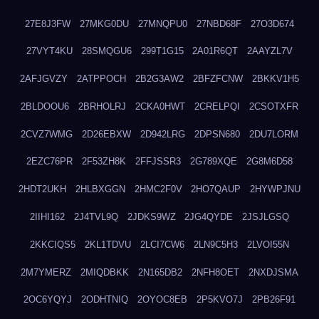
27E8J3FW
27MKG0DU
27MNQPU0
27NBD68F
27O3D674
27VYT4KU
28SMQGU6
299T1G15
2A01R6QT
2AAYZL7V
2AFJGVZY
2ATPPOCH
2B2G3AW2
2BFZFCNW
2BKKV1H5
2BLDOOU6
2BRHOLRJ
2CKA0HWT
2CRELPQI
2CSOTXFR
2CVZ7WMG
2D26EBXW
2D942LRG
2DPSN680
2DU7LORM
2EZC76PR
2F53ZH8K
2FFJSSR3
2G789XQE
2G8M6D58
2HDT2UKH
2HLBXGGN
2HMC2F0V
2HO7QAUP
2HYWPJNU
2IIHI162
2J4TVL9Q
2JDKS9WZ
2JG4QYDE
2JSJLGSQ
2KKCIQS5
2KL1TDVU
2LCI7CW6
2LN9C5H3
2LVOI55N
2M7YMERZ
2MIQDBKK
2N165DB2
2NFH8OET
2NXDJSMA
2OC6YQYJ
2ODHTNIQ
2OYOC8EB
2P5KVO7J
2PB26F91