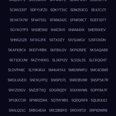
5CWV233T
5DFYUFZ0
5DKYT31C
5DM253CG
5E4JC1TI
5EXK7A7W
5F447S51
5FMM242C
5FNR39CT
5GEF3377
5GYKO7P3
5H18E5N3
5H4C8VII
5HANI4XK
5HER0XEV
5HNS21Z8
5IFXGJFK
5IITXOZY
5IVSLWGV
5J5FOXDN
5KAFKBC4
5KEFVRBK
5KFBILGV
5KP635PE
5KSAQAB8
5KT1DCUW
5KZYHXKG
5L1KPI2V
5L515L3S
5LCKQGH7
5LOVPA8C
5LY0K9GU
5M4U4YA3
5M8JMWFU
5MC4C6M0
5MOLUGED
5NCKLFPQ
5NI5PO7L
5NROBV9R
5NSPSK7R
5NYZ03GV
5NZ2F7XQ
5OGIRQDY
5OIXNVW6
5OPF8A7F
5PI2KCCW
5PMRZDAK
5Q7NY9BS
5QDQI5F8
5QL8UU2J
5RALQ21C
5RBG4E64
5RCDBBFD
5ROV8T2I
5RP6DWR8