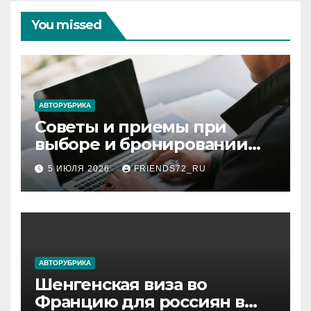
You missed
АВТОРУБРИКА
Советы и приемы при
выборе и бронировании
авиабилетов
5 ИЮЛЯ 2026
FRIENDS72_RU
АВТОРУБРИКА
Шенгенская виза во
Францию для россиян в