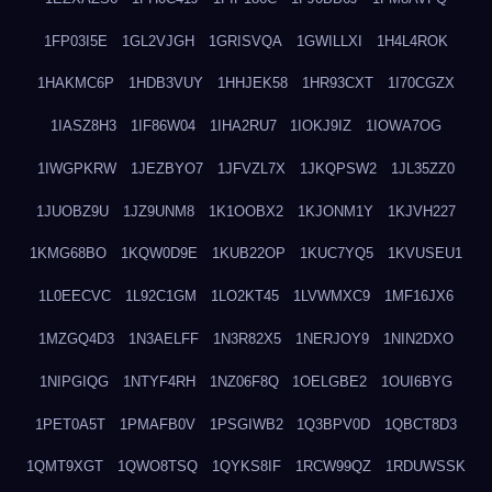
1FP03I5E
1GL2VJGH
1GRISVQA
1GWILLXI
1H4L4ROK
1HAKMC6P
1HDB3VUY
1HHJEK58
1HR93CXT
1I70CGZX
1IASZ8H3
1IF86W04
1IHA2RU7
1IOKJ9IZ
1IOWA7OG
1IWGPKRW
1JEZBYO7
1JFVZL7X
1JKQPSW2
1JL35ZZ0
1JUOBZ9U
1JZ9UNM8
1K1OOBX2
1KJONM1Y
1KJVH227
1KMG68BO
1KQW0D9E
1KUB22OP
1KUC7YQ5
1KVUSEU1
1L0EECVC
1L92C1GM
1LO2KT45
1LVWMXC9
1MF16JX6
1MZGQ4D3
1N3AELFF
1N3R82X5
1NERJOY9
1NIN2DXO
1NIPGIQG
1NTYF4RH
1NZ06F8Q
1OELGBE2
1OUI6BYG
1PET0A5T
1PMAFB0V
1PSGIWB2
1Q3BPV0D
1QBCT8D3
1QMT9XGT
1QWO8TSQ
1QYKS8IF
1RCW99QZ
1RDUWSSK