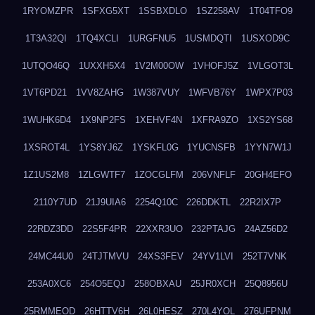
1RYOMZPR
1SFXG5XT
1SSBXDLO
1SZ258AV
1T04TFO9
1T3A32QI
1TQ4XCLI
1URGFNU5
1USMDQTI
1USXOD9C
1UTQO46Q
1UXXH5X4
1V2M00OW
1VHOFJ5Z
1VLGOT3L
1VT6PD21
1VV8ZAHG
1W387VUY
1WFVB76Y
1WPX7P03
1WUHK6D4
1X9NP2FS
1XEHVF4N
1XFRA9ZO
1XS2YS68
1XSROT4L
1YS8YJ6Z
1YSKFL0G
1YUCNSFB
1YYN7W1J
1Z1US2M8
1ZLGWTF7
1ZOCGLFM
206VNFLF
20GH4EFO
2110Y7UD
21J9UIA6
2254Q10C
226DDKTL
22R2IX7P
22RDZ3DD
22S5F4PR
22XXR3UO
232PTAJG
24AZ56D2
24MC44U0
24TJTMVU
24XS3FEV
24YV1LVI
252T7VNK
253A0XC6
254O5EQJ
258OBXAU
25JR0XCH
25Q8956U
25RMMEOD
26HTTV6H
26L0HESZ
270L4YOL
276UFPNM