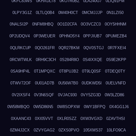
0KFC83WS
0KHXDLT8
0KO7R0BZ
0LA240G7
0LIQ91PM
0LPY3G1Z
0LTLQ0B4
0M40H0CT
0MCMJJJP
0N1LZI50
0NALSI2P
0NFM8HBQ
0O1D2CFA
0O3VCZC0
0OY5HHNM
0P2UDQV4
0P3WEUER
0PHNO5Y4
0PPJIUB7
0PUMEZB4
0QLRKCUP
0QO261FR
0QR27BKM
0QV0STGJ
0R7FXEI4
0RCWTWLK
0RH9C3CH
0S284R8O
0S4IXXQE
0S9E2KPP
0SA9HP4L
0T1MPQXC
0T8PUJB2
0T9LQ0SF
0TDEQ0TY
0TWV72OF
0U01AD7B
0U56W7B0
0UDKWD5I
0UELVNFD
0V2IXSF4
0V3N6SQF
0VJAC930
0VY5ZG3D
0W3LZD86
0W58MBQO
0W5D86N5
0W8SOPXW
0WY1BFPQ
0X4GG1J6
0XAANC43
0XI05VVT
0XLR0SZZ
0XW3VGXD
0ZAVTHSI
0ZM4J2CX
0ZVYGAG2
0ZXS0PVO
105XMS37
10LFO9CA