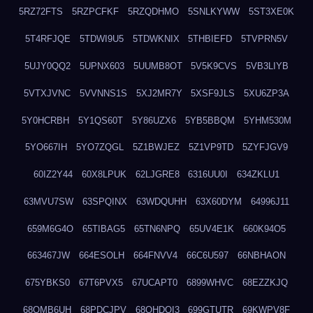
5RZ72FTS
5RZPCFKF
5RZQDHMO
5SNLKYWW
5ST3XE0K
5T4RFJQE
5TDWI9U5
5TDWKNIX
5THBIEFD
5TVPRN5V
5UJY0QQ2
5UPNX603
5UUMB8OT
5V5K9CVS
5VB3LIYB
5VTXJVNC
5VVNNS1S
5XJ2MR7Y
5XSF9JLS
5XU6ZP3A
5Y0HCRBH
5Y1QS60T
5Y86UZX6
5YB5BBQM
5YHM530M
5YO667IH
5YO7ZQGL
5Z1BWJEZ
5Z1VP9TD
5ZYFJGV9
60IZ2Y44
60X8LPUK
62LJGRE8
6316UU0I
634ZKLU1
63MVU7SW
63SPQINX
63WDQUHH
63X60DYM
64996J11
659M6G4O
65TIBAG5
65TN6NPQ
65UV4E1K
660K94O5
663467JW
664ESOLH
664FNVV4
66C6U597
66NBHAON
675YBKS0
67T6PVX5
67UCAPT0
6899WHVC
68EZZKJQ
68OMB6UH
68PDCJPV
68QHDOI3
699GTUTR
69KWPV8F