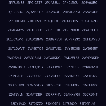
2PFU2MB3
2PGICZT7
2PJA33U1
2PK01RCU
2Q6V9UEG
2QFIABDG
2QYABSTR
2R02B74P
2RPXRAZM
2SAV54DE
2SS1XHM0
2T0TIR21
2T4QFIOC
2T8M8OOV
2TGAD2ZO
2TMUAAY5
2TOT3HO1
2TT1JPJ0
2TVCNBU8
2TWC2CET
2U1JCAWR
2UABCBNW
2UBGKVBI
2UFYK23Q
2UHBAVSU
2UT1DWVT
2VA5KTQ4
2VUSTJE1
2VY55Q8B
2W29565T
2W496244
2WADJS4M
2WGUIKKG
2WK2EL88
2WNPNKRH
2WV0ZHMD
2X7CQ1SY
2XYTJWGS
2Y7I1IC2
2YKK8NSK
2YT95AO1
2YV3O361
2YXVOCOL
2Z2JNBKZ
2ZAJL9NV
30D5VUM9
30W729OG
31BVSCBT
31L8FP95
31M0MR2X
32AT2VLN
32MATDBP
336RPFHA
33ANXYRH
33CR504T
33DY1V30
33T04ZZ0
3404O7P1
3478760D
34F92RUM