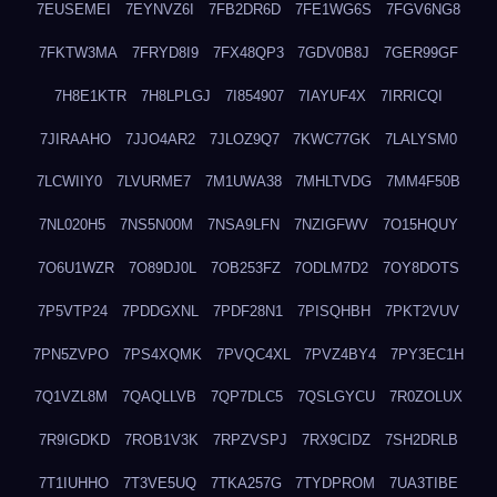
7EUSEMEI
7EYNVZ6I
7FB2DR6D
7FE1WG6S
7FGV6NG8
7FKTW3MA
7FRYD8I9
7FX48QP3
7GDV0B8J
7GER99GF
7H8E1KTR
7H8LPLGJ
7I854907
7IAYUF4X
7IRRICQI
7JIRAAHO
7JJO4AR2
7JLOZ9Q7
7KWC77GK
7LALYSM0
7LCWIIY0
7LVURME7
7M1UWA38
7MHLTVDG
7MM4F50B
7NL020H5
7NS5N00M
7NSA9LFN
7NZIGFWV
7O15HQUY
7O6U1WZR
7O89DJ0L
7OB253FZ
7ODLM7D2
7OY8DOTS
7P5VTP24
7PDDGXNL
7PDF28N1
7PISQHBH
7PKT2VUV
7PN5ZVPO
7PS4XQMK
7PVQC4XL
7PVZ4BY4
7PY3EC1H
7Q1VZL8M
7QAQLLVB
7QP7DLC5
7QSLGYCU
7R0ZOLUX
7R9IGDKD
7ROB1V3K
7RPZVSPJ
7RX9CIDZ
7SH2DRLB
7T1IUHHO
7T3VE5UQ
7TKA257G
7TYDPROM
7UA3TIBE