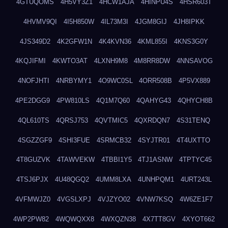
4GTUQOMS
4H5VY3Z1
4HCW1AJA
4HINPU4S
4HSR603T
4HVMV9QI
4I5H850W
4IL73M3I
4JGM8GIJ
4JH8IPKK
4JS349D2
4K2GFW1N
4K4KVN36
4KML855I
4KNS3G0Y
4KQJIFMI
4KWTO3AT
4LXNH9M8
4M8RR8DW
4NNSAVOG
4NOFJHTI
4NRBYMY1
4O9WC0SL
4ORR508B
4P5VX889
4PE2DGG9
4PW810LS
4Q1M7Q60
4QAHYG43
4QHYCH8B
4QL610TS
4QRSJ753
4QVTMIC5
4QXRDQN7
4S31TENQ
4SGZZGF9
4SHI3FUE
4SRMCB32
4SYJTR01
4T4UXTTO
4T8GUZVK
4TAWVEKW
4TBBI1Y5
4TJ1ASNW
4TPTYC45
4TSJ6PJX
4U48QGQ2
4UMM8LXA
4UNHPQM1
4URT243L
4VFMWJZ0
4VGSLXPJ
4VJZYO02
4VNW7KSQ
4W6ZE1F7
4WP2PW82
4WQWQXX8
4WXQZN38
4X7TT8GV
4XYOT662