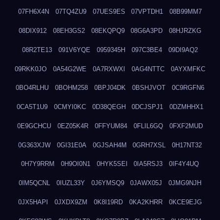
07FH6X4N
07TQ4ZU9
07UES9ES
07VPTDH1
08B99MM7
08DIX912
08EH3GS2
08EKQPQ9
08G6A3PD
08HJRZKG
08R2TE13
091V6YQE
0959345H
097C3BE4
09DI9AQ2
09RKK0JO
0A54G2WE
0A7RXWXI
0AG4NTTC
0AYXMFKC
0BO4RLHU
0BOHM258
0BPJ04DK
0BSHJVOT
0C9RGFN6
0CA5T1U9
0CMYI0KC
0D38QEGH
0DCJSPJ1
0DZMHHX1
0E9GCHCU
0EZ05K4R
0FFYUM84
0FLIL6GQ
0FXF2MUD
0G363XJW
0GI31E0A
0GJSAH4M
0GRH7XSL
0H17NT32
0H7Y9RRM
0H9OI0N1
0HYK5SEI
0IA5RSJ3
0IF4Y4UQ
0IM5QCNL
0IUZL33Y
0J6YMSQ9
0JAWX05J
0JMG9NJH
0JX5HAPI
0JXDX9ZM
0K8I19RD
0KA2KHRR
0KCE9EJG