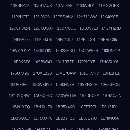
10SRNZZ2
10ZH1AUS
10ZZI8A5
1103WHO1
11MGVORK
11P2UCTJ
126I93O6
12FS3WHV
12HZ1JWW
12K469CE
12QCPWZN
12UKQO0N
133P7UOC
13COV7L8
14GYHZ3D
14H4A825
14M9BJ75
14NJ13LJ
14PRJLGB
14PRLC85
14WY7OYZ
1546DY9V
15B2SHBQ
15C9WR6H
160ON64P
16P9KSF6
16SBWI43
16U7RZJT
179PIGYE
17HG5UY8
17SO7X9S
17UXEZ2B
17VE7UAW
181QKVNV
18FL2H11
18UVF9V8
19CWX8Y9
19S0NNZV
19SYNG2F
19V5GFDB
19YDYQRW
1AU5Q96D
1AXWRT6R
1B3DEC8P
1BHACZIN
1BI91YFQ
1BNJXLZ0
1BR5X4KO
1CFFT9FI
1D9U2JR1
1DBSQ817
1DRJ3XP8
1E2BYTZD
1E8JEY8J
1EN94O56
1EZXAZS6
1FH0C41J
1FIP186C
1FJ0BB6J
1FM8AVFQ