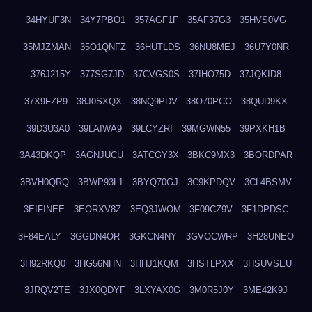
34HYUF3N
34Y7PBO1
357AGF1F
35AF37G3
35HVS0VG
35MJZMAN
35O1QNFZ
36HUTLDS
36NU8MEJ
36U7Y0NR
376J215Y
377SG7JD
37CVGS0S
37IHO75D
37JQKID8
37X9FZP9
38J0SXQX
38NQ9PDV
38O70PCO
38QUD9KX
39D3U3A0
39LAIWA9
39LCYZRI
39MGWN55
39PXKH1B
3A43DKQP
3AGNJUCU
3ATCGY3X
3BKC9MX3
3BORDPAR
3BVH0QRQ
3BWP93L1
3BYQ70GJ
3C9KPDQV
3CL4BSMV
3EIFINEE
3EORXV8Z
3EQ3JWOM
3F09CZ9V
3F1DPDSC
3F84EALY
3GGDN4OR
3GKCN4NY
3GVOCWRP
3H28UNEO
3H92RKQ0
3HG56NHN
3HHJ1KQM
3HSTLPXX
3HSUVSEU
3JRQV2TE
3JX0QDYF
3LXYAX0G
3M0R5J0Y
3ME42K9J