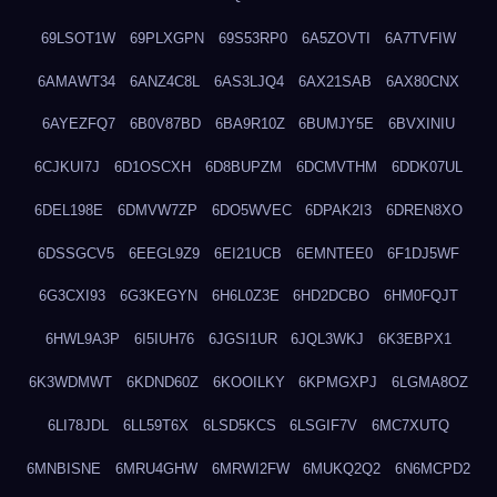
69LSOT1W
69PLXGPN
69S53RP0
6A5ZOVTI
6A7TVFIW
6AMAWT34
6ANZ4C8L
6AS3LJQ4
6AX21SAB
6AX80CNX
6AYEZFQ7
6B0V87BD
6BA9R10Z
6BUMJY5E
6BVXINIU
6CJKUI7J
6D1OSCXH
6D8BUPZM
6DCMVTHM
6DDK07UL
6DEL198E
6DMVW7ZP
6DO5WVEC
6DPAK2I3
6DREN8XO
6DSSGCV5
6EEGL9Z9
6EI21UCB
6EMNTEE0
6F1DJ5WF
6G3CXI93
6G3KEGYN
6H6L0Z3E
6HD2DCBO
6HM0FQJT
6HWL9A3P
6I5IUH76
6JGSI1UR
6JQL3WKJ
6K3EBPX1
6K3WDMWT
6KDND60Z
6KOOILKY
6KPMGXPJ
6LGMA8OZ
6LI78JDL
6LL59T6X
6LSD5KCS
6LSGIF7V
6MC7XUTQ
6MNBISNE
6MRU4GHW
6MRWI2FW
6MUKQ2Q2
6N6MCPD2