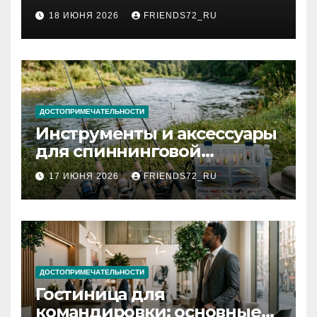
2026 году: сроки от 3 дней
18 ИЮНЯ 2026
FRIENDS72_RU
и список необходимых
документов
ДОСТОПРИМЕЧАТЕЛЬНОСТИ
Инструменты и аксессуары
для спиннинговой
рыбалки: назначение и
17 ИЮНЯ 2026
FRIENDS72_RU
типы
ДОСТОПРИМЕЧАТЕЛЬНОСТИ
Гостиница для
командировки: основные