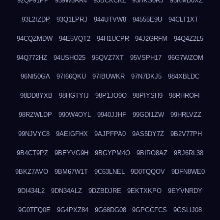
92QF91PP
939W5AR4
93BCKCKZ
93HKS0RJ
93KMD0XZ
93L2IZDP
93Q1LPRJ
944UTVW8
94555E9U
94CLT1XT
94CQZMDW
94E5VQT2
94H1UCPR
94J2GRFM
94Q4Z2L5
94Q772HZ
94USHO25
95QVZ7XT
95VSPH17
96G7WZOM
96NI50GA
97I66QKU
97IBUWKR
97N7DKJ5
984XBLDC
98DD8YXB
98HGTYIJ
98P1JO9O
98PIYSH9
98RHROFI
98RZWLDP
990W4OYL
9940JJHF
99GDI1ZW
99HRLVZZ
99NJVYC8
9AEIGFHX
9AJPFPA0
9AS5DY7Z
9B2V77PH
9B4CT9PZ
9BEYVG9H
9BGYPM4O
9BIRO8AZ
9BJ6RL38
9BKZ7AVO
9BM67W1T
9C63LNEL
9D0TQQOV
9DFN8WE0
9DI434L2
9DN34ALZ
9DZBDJRE
9EKTXKPO
9EYVNRDY
9G0TFQ0E
9G4PXZ84
9G68DG08
9GPGCFCS
9GSLIJ08