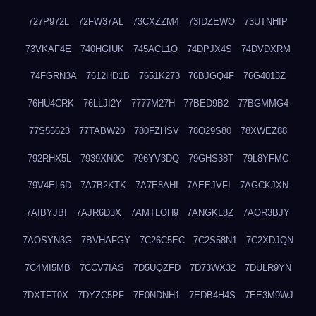
727P972L
72FW37AL
73CXZZM4
73IDZEWO
73UTNHIP
73VKAF4E
740HGIUK
745ACL1O
74DPJX4S
74DVDXRM
74FGRN3A
7612HD1B
7651K273
76BJGQ4F
76G4013Z
76HU4CRK
76LLJI2Y
7777M27H
77BED9B2
77BGMMG4
77S55623
77TABW20
780FZHSV
78Q29S80
78XWEZ88
792RHX5L
7939XN0C
796YV3DQ
79GHS38T
79L8YFMC
79V4EL6D
7A7B2KTK
7A7E8AHI
7AEEJVFI
7AGCKJXN
7AIBYJBI
7AJR6D3X
7AMTLOH9
7ANGKL8Z
7AOR3BJY
7AOSYN3G
7BVHAFGY
7C26C5EC
7C2S58N1
7C2XDJQN
7C4MI5MB
7CCV7IAS
7D5UQZFD
7D73WX32
7DULR9YN
7DXTFT0X
7DYZC5PF
7E0NDNH1
7EDB4H4S
7EE3M9WJ