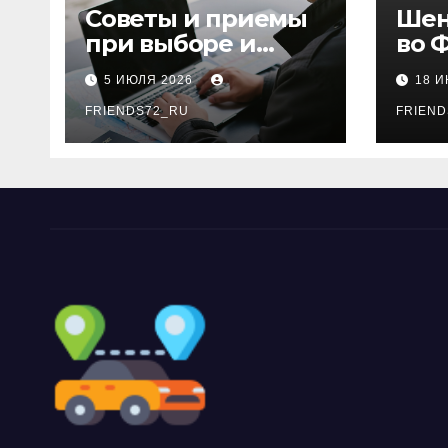
Советы и приемы
Шен
при выборе и
во 
бронировании
рос
5 ИЮЛЯ 2026
18 
авиабилетов
году
FRIENDS72_RU
дне
FRIEND
нео
док