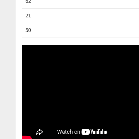
62
21
50