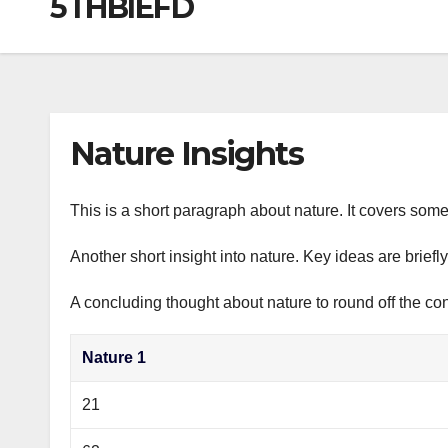
5THBIEFD
р
a
i
A
а
m
k
p
в
i
p
и
т
Nature Insights
ь
This is a short paragraph about nature. It covers some
Another short insight into nature. Key ideas are briefl
A concluding thought about nature to round off the con
Nature 1
21