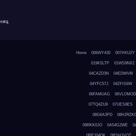
ниц
Home
006WY430
007HXU2Y
019K5LTP
01WS9NX2
04CAZD3N
04EDWV8I
04YFC57J
04ZFIS6W
06FAMUAG
06VLOMOD
07TQ4ZU9
07UES9ES
08G6A3PD
08HJRZK
09RKK0JO
0A54G2WE
0
0BPJ04DK
0BSHJVOT