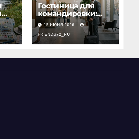
и
Гостиница для
я
командировки:
основные
15 ИЮНЯ 2026
критерии выбора
типы
FRIENDS72_RU