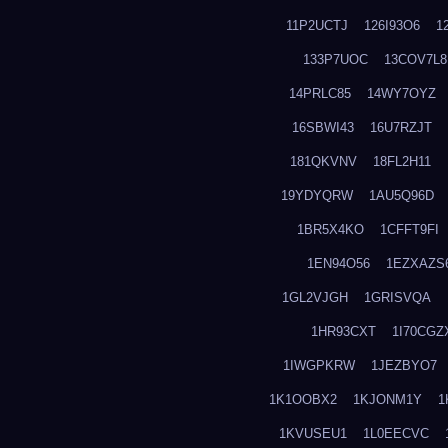
11P2UCTJ
126I93O6
1
133P7UOC
13COV7L8
14PRLC85
14WY7OYZ
16SBWI43
16U7RZJT
181QKVNV
18FL2H11
19YDYQRW
1AU5Q96D
1BR5X4KO
1CFFT9FI
1EN94O56
1EZXAZS
1GL2VJGH
1GRISVQA
1HR93CXT
1I70CGZ
1IWGPKRW
1JEZBYO7
1K1OOBX2
1KJONM1Y
1
1KVUSEU1
1L0EECVC