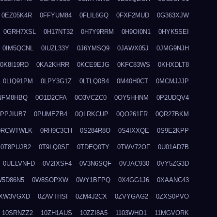
0EZ05K4R
0FFYUM84
0FLIL6GQ
0FXF2MUD
0G363XJW
0GRH7XSL
0H17NT32
0H7Y9RRM
0H9OI0N1
0HYK5SEI
0IM5QCNL
0IUZL33Y
0J6YMSQ9
0JAWX05J
0JMG9NJH
0K8I19RD
0KA2KHRR
0KCE9EJG
0KFC83WS
0KHXDLT8
0LIQ91PM
0LPY3G1Z
0LTLQ0B4
0M40H0CT
0MCMJJJP
NFM8HBQ
0O1D2CFA
0O3VCZC0
0OY5HHNM
0P2UDQV4
0PPJIUB7
0PUMEZB4
0QLRKCUP
0QO261FR
0QR27BKM
0RCWTWLK
0RH9C3CH
0S284R8O
0S4IXXQE
0S9E2KPP
0T8PUJB2
0T9LQ0SF
0TDEQ0TY
0TWV72OF
0U01AD7B
0UELVNFD
0V2IXSF4
0V3N6SQF
0VJAC930
0VY5ZG3D
W5D86N5
0W8SOPXW
0WY1BFPQ
0X4GG1J6
0XAANC43
XW3VGXD
0ZAVTHSI
0ZM4J2CX
0ZVYGAG2
0ZXS0PVO
10SRNZZ2
10ZH1AUS
10ZZI8A5
1103WHO1
11MGVORK