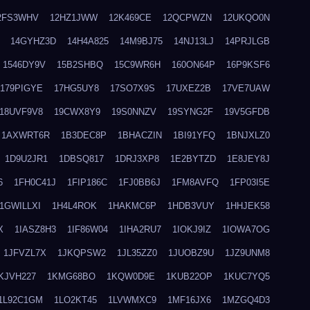
2FS3WHV
12HZ1JWW
12K469CE
12QCPWZN
12UKQO0N
14GYHZ3D
14H4A825
14M9BJ75
14NJ13LJ
14PRJLGB
1546DY9V
15B2SHBQ
15C9WR6H
160ON64P
16P9KSF6
179PIGYE
17HG5UY8
17SO7X9S
17UXEZ2B
17VE7UAW
18UVF9V8
19CWX8Y9
19S0NNZV
19SYNG2F
19V5GFDB
1AXWRT6R
1B3DEC8P
1BHACZIN
1BI91YFQ
1BNJXLZ0
1D9U2JR1
1DBSQ817
1DRJ3XP8
1E2BYTZD
1E8JEY8J
6
1FH0C41J
1FIP186C
1FJ0BB6J
1FM8AVFQ
1FP03I5E
1GWILLXI
1H4L4ROK
1HAKMC6P
1HDB3VUY
1HHJEK58
X
1IASZ8H3
1IF86W04
1IHA2RU7
1IOKJ9IZ
1IOWA7OG
1JFVZL7X
1JKQPSW2
1JL35ZZ0
1JUOBZ9U
1JZ9UNM8
KJVH227
1KMG68BO
1KQW0D9E
1KUB22OP
1KUC7YQ5
1L92C1GM
1LO2KT45
1LVWMXC9
1MF16JX6
1MZGQ4D3