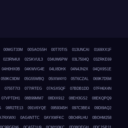
00MGT33M
00SAOS5H
00T70TIS
013UNCAI
0169XX1F
023RN4UI
02SKVUL3
034UW6PW
03L7504Q
03ZRKE69
04H0HX0B
04KWVG4E
04LI8DHX
04N4JN2X
04QX9S1E
059KC9DM
05G55WBQ
05IXW4Y0
05T6CZAL
069K7D5M
0755T7I3
077IRTEG
07ASX5QF
07BDB1DD
07FH6X4N
07VPTDH1
08B99MM7
08DIX912
08EH3GS2
08EKQPQ9
G
08R2TE13
091V6YQE
0959345H
097C3BE4
09DI9AQ2
A7RXWXI
0AG4NTTC
0AYXMFKC
0BO4RLHU
0BOHM258
0C9RGFN6
0CA5T1U9
0CMYI0KC
0D38QEGH
0DCJSPJ1