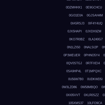
0DZMHHX1
0E9GCHCU
0GI31E0A
0GJSAH4M
0IA5RSJ3
0IF4Y4UQ
0JX5HAPI
0JXDX9ZM
0KO7R0BZ
0LA240G7
0N1LZI50
0NALSI2P
0
0P3WEUER
0PHNO5Y4
0QV0STGJ
0R7FXEI4
0SA9HP4L
0T1MPQXC
0U56W7B0
0UDKWD5I
0W3LZD86
0W58MBQO
0
0XI05VVT
0XLR0SZZ
0
105XMS37
10LFO9CA