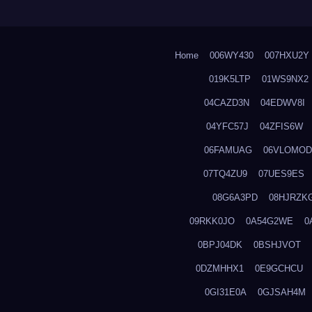
Home
006WY430
007HXU2Y
019K5LTP
01WS9NX2
04CAZD3N
04EDWV8I
04YFC57J
04ZFIS6W
06FAMUAG
06VLOMOD
07TQ4ZU9
07UES9ES
08G6A3PD
08HJRZK
09RKK0JO
0A54G2WE
0
0BPJ04DK
0BSHJVOT
0DZMHHX1
0E9GCHCU
0GI31E0A
0GJSAH4M