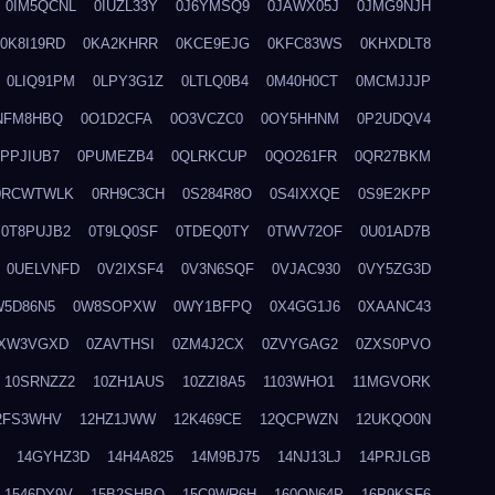
0IM5QCNL
0IUZL33Y
0J6YMSQ9
0JAWX05J
0JMG9NJH
0K8I19RD
0KA2KHRR
0KCE9EJG
0KFC83WS
0KHXDLT8
0LIQ91PM
0LPY3G1Z
0LTLQ0B4
0M40H0CT
0MCMJJJP
NFM8HBQ
0O1D2CFA
0O3VCZC0
0OY5HHNM
0P2UDQV4
0PPJIUB7
0PUMEZB4
0QLRKCUP
0QO261FR
0QR27BKM
0RCWTWLK
0RH9C3CH
0S284R8O
0S4IXXQE
0S9E2KPP
0T8PUJB2
0T9LQ0SF
0TDEQ0TY
0TWV72OF
0U01AD7B
0UELVNFD
0V2IXSF4
0V3N6SQF
0VJAC930
0VY5ZG3D
W5D86N5
0W8SOPXW
0WY1BFPQ
0X4GG1J6
0XAANC43
XW3VGXD
0ZAVTHSI
0ZM4J2CX
0ZVYGAG2
0ZXS0PVO
10SRNZZ2
10ZH1AUS
10ZZI8A5
1103WHO1
11MGVORK
2FS3WHV
12HZ1JWW
12K469CE
12QCPWZN
12UKQO0N
14GYHZ3D
14H4A825
14M9BJ75
14NJ13LJ
14PRJLGB
1546DY9V
15B2SHBQ
15C9WR6H
160ON64P
16P9KSF6