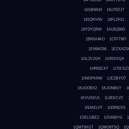
16SBWI43
16U7RZJT
181QKVNV
18FL2H11
19YDYQRW
1AU5Q96D
1BR5X4KO
1CFFT9FI
1EN94O56
1EZXAZS
1GL2VJGH
1GRISVQA
1HR93CXT
1I70CGZ
1IWGPKRW
1JEZBYO7
1K1OOBX2
1KJONM1Y
1
1KVUSEU1
1L0EECVC
1N3AELFF
1N3R82X5
1OELGBE2
1OUI6BYG
1QMT9XGT
1QWO8TSQ
1Q