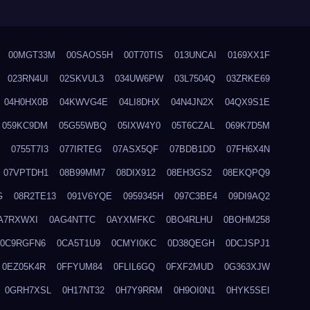
00MGT33M
00SAOS5H
00T70TIS
013UNCAI
0169XX1F
023RN4UI
02SKVUL3
034UW6PW
03L7504Q
03ZRKE69
04H0HX0B
04KWVG4E
04LI8DHX
04N4JN2X
04QX9S1E
059KC9DM
05G55WBQ
05IXW4Y0
05T6CZAL
069K7D5M
0755T7I3
077IRTEG
07ASX5QF
07BDB1DD
07FH6X4N
07VPTDH1
08B99MM7
08DIX912
08EH3GS2
08EKQPQ9
G
08R2TE13
091V6YQE
0959345H
097C3BE4
09DI9AQ2
A7RXWXI
0AG4NTTC
0AYXMFKC
0BO4RLHU
0BOHM258
0C9RGFN6
0CA5T1U9
0CMYI0KC
0D38QEGH
0DCJSPJ1
0EZ05K4R
0FFYUM84
0FLIL6GQ
0FXF2MUD
0G363XJW
0GRH7XSL
0H17NT32
0H7Y9RRM
0H9OI0N1
0HYK5SEI