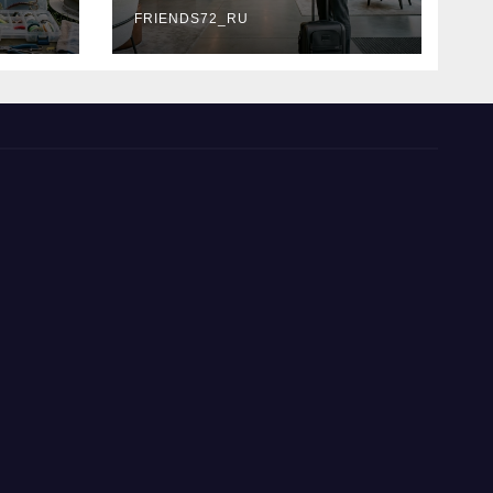
типы
FRIENDS72_RU