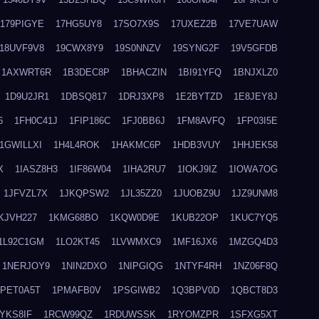
179PIGYE
17HG5UY8
17SO7X9S
17UXEZ2B
17VE7UAW
18UVF9V8
19CWX8Y9
19S0NNZV
19SYNG2F
19V5GFDB
1AXWRT6R
1B3DEC8P
1BHACZIN
1BI91YFQ
1BNJXLZ0
1D9U2JR1
1DBSQ817
1DRJ3XP8
1E2BYTZD
1E8JEY8J
6
1FH0C41J
1FIP186C
1FJ0BB6J
1FM8AVFQ
1FP03I5E
1GWILLXI
1H4L4ROK
1HAKMC6P
1HDB3VUY
1HHJEK58
X
1IASZ8H3
1IF86W04
1IHA2RU7
1IOKJ9IZ
1IOWA7OG
1JFVZL7X
1JKQPSW2
1JL35ZZ0
1JUOBZ9U
1JZ9UNM8
KJVH227
1KMG68BO
1KQW0D9E
1KUB22OP
1KUC7YQ5
1L92C1GM
1LO2KT45
1LVWMXC9
1MF16JX6
1MZGQ4D3
1NERJOY9
1NIN2DXO
1NIPGIQG
1NTYF4RH
1NZ06F8Q
1PET0A5T
1PMAFB0V
1PSGIWB2
1Q3BPV0D
1QBCT8D3
YKS8IF
1RCW99QZ
1RDUWSSK
1RYOMZPR
1SFXG5XT