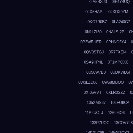
0IA5RSJ3
0IF4Y4UQ
0JX5HAPI
0JXDX9ZM
0KO7R0BZ
0LA240G7
0N1LZI50
0NALSI2P
0
0P3WEUER
0PHNO5Y4
0QV0STGJ
0R7FXEI4
0SA9HP4L
0T1MPQXC
0U56W7B0
0UDKWD5I
0W3LZD86
0W58MBQO
0
0XI05VVT
0XLR0SZZ
0
105XMS37
10LFO9CA
11P2UCTJ
126I93O6
1
133P7UOC
13COV7L8
14PRLC85
14WY7OYZ