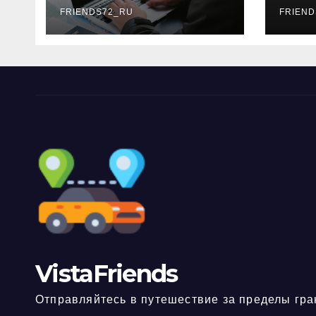
FRIENDS72_RU
дне
FRIEND
нео
док
VistaFriends
Отправляйтесь в путешествие за пределы гра