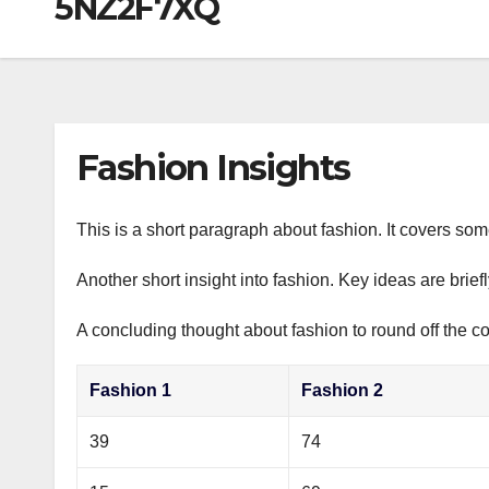
5NZ2F7XQ
р
a
i
A
а
m
k
p
в
i
p
и
т
Fashion Insights
ь
This is a short paragraph about fashion. It covers som
Another short insight into fashion. Key ideas are brief
A concluding thought about fashion to round off the co
Fashion 1
Fashion 2
39
74