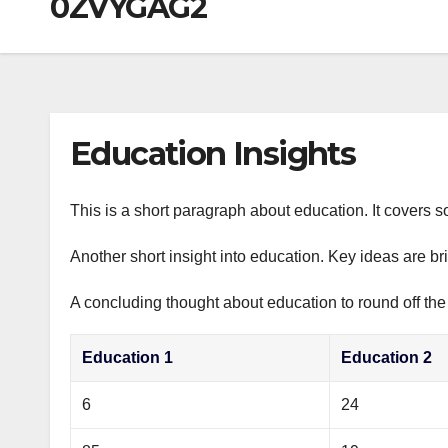
0ZVYGAG2
р
a
i
A
а
m
k
p
в
i
p
и
т
Education Insights
ь
This is a short paragraph about education. It covers s
Another short insight into education. Key ideas are br
A concluding thought about education to round off the
Education 1
Education 2
6
24