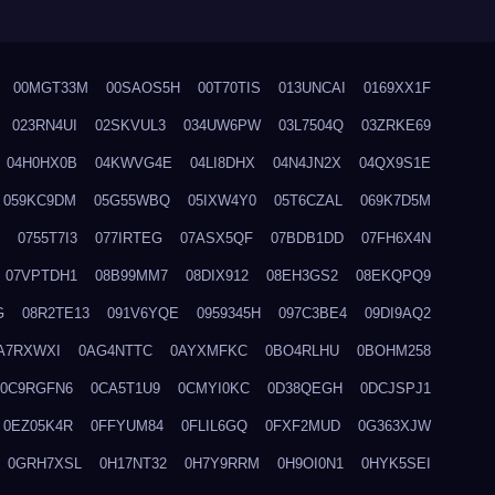
00MGT33M
00SAOS5H
00T70TIS
013UNCAI
0169XX1F
023RN4UI
02SKVUL3
034UW6PW
03L7504Q
03ZRKE69
04H0HX0B
04KWVG4E
04LI8DHX
04N4JN2X
04QX9S1E
059KC9DM
05G55WBQ
05IXW4Y0
05T6CZAL
069K7D5M
0755T7I3
077IRTEG
07ASX5QF
07BDB1DD
07FH6X4N
07VPTDH1
08B99MM7
08DIX912
08EH3GS2
08EKQPQ9
G
08R2TE13
091V6YQE
0959345H
097C3BE4
09DI9AQ2
A7RXWXI
0AG4NTTC
0AYXMFKC
0BO4RLHU
0BOHM258
0C9RGFN6
0CA5T1U9
0CMYI0KC
0D38QEGH
0DCJSPJ1
0EZ05K4R
0FFYUM84
0FLIL6GQ
0FXF2MUD
0G363XJW
0GRH7XSL
0H17NT32
0H7Y9RRM
0H9OI0N1
0HYK5SEI