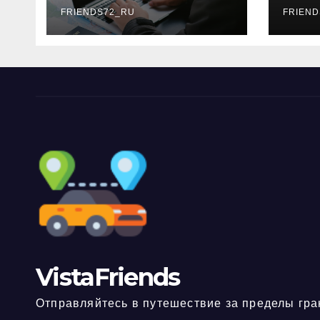
FRIENDS72_RU
дне
FRIEND
нео
док
VistaFriends
Отправляйтесь в путешествие за пределы гра