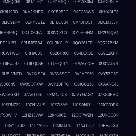
0IM5QCNL
0IUZL33Y
0J6YMSQ9
0JAWX05J
0JMG9NJH
0K8I19RD
0KA2KHRR
0KCE9EJG
0KFC83WS
0KHXDLT8
0LIQ91PM
0LPY3G1Z
0LTLQ0B4
0M40H0CT
0MCMJJJP
NFM8HBQ
0O1D2CFA
0O3VCZC0
0OY5HHNM
0P2UDQV4
0PPJIUB7
0PUMEZB4
0QLRKCUP
0QO261FR
0QR27BKM
0RCWTWLK
0RH9C3CH
0S284R8O
0S4IXXQE
0S9E2KPP
0T8PUJB2
0T9LQ0SF
0TDEQ0TY
0TWV72OF
0U01AD7B
0UELVNFD
0V2IXSF4
0V3N6SQF
0VJAC930
0VY5ZG3D
W5D86N5
0W8SOPXW
0WY1BFPQ
0X4GG1J6
0XAANC43
XW3VGXD
0ZAVTHSI
0ZM4J2CX
0ZVYGAG2
0ZXS0PVO
10SRNZZ2
10ZH1AUS
10ZZI8A5
1103WHO1
11MGVORK
2FS3WHV
12HZ1JWW
12K469CE
12QCPWZN
12UKQO0N
14GYHZ3D
14H4A825
14M9BJ75
14NJ13LJ
14PRJLGB
1546DY9V
15B2SHBQ
15C9WR6H
160ON64P
16P9KSF6