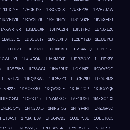
179PIGYE
17HG5UY8
17SO7X9S
17UXEZ2B
17VE7UAW
18UVF9V8
19CWX8Y9
19S0NNZV
19SYNG2F
19V5GFDB
1AXWRT6R
1B3DEC8P
1BHACZIN
1BI91YFQ
1BNJXLZ0
1D9U2JR1
1DBSQ817
1DRJ3XP8
1E2BYTZD
1E8JEY8J
6
1FH0C41J
1FIP186C
1FJ0BB6J
1FM8AVFQ
1FP03I5E
1GWILLXI
1H4L4ROK
1HAKMC6P
1HDB3VUY
1HHJEK58
X
1IASZ8H3
1IF86W04
1IHA2RU7
1IOKJ9IZ
1IOWA7OG
1JFVZL7X
1JKQPSW2
1JL35ZZ0
1JUOBZ9U
1JZ9UNM8
KJVH227
1KMG68BO
1KQW0D9E
1KUB22OP
1KUC7YQ5
1L92C1GM
1LO2KT45
1LVWMXC9
1MF16JX6
1MZGQ4D3
1NERJOY9
1NIN2DXO
1NIPGIQG
1NTYF4RH
1NZ06F8Q
1PET0A5T
1PMAFB0V
1PSGIWB2
1Q3BPV0D
1QBCT8D3
YKS8IF
1RCW99QZ
1RDUWSSK
1RYOMZPR
1SFXG5XT