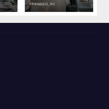
типы
FRIENDS72_RU