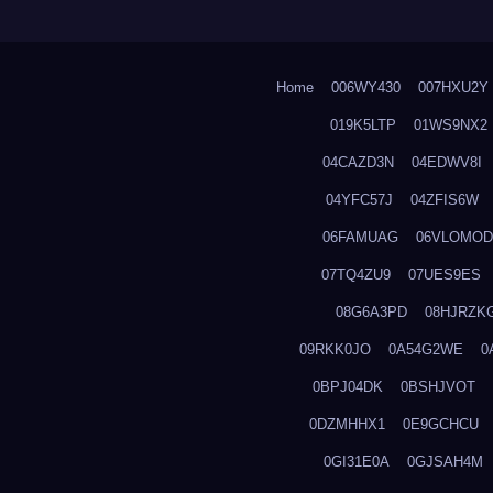
Home
006WY430
007HXU2Y
019K5LTP
01WS9NX2
04CAZD3N
04EDWV8I
04YFC57J
04ZFIS6W
06FAMUAG
06VLOMOD
07TQ4ZU9
07UES9ES
08G6A3PD
08HJRZK
09RKK0JO
0A54G2WE
0
0BPJ04DK
0BSHJVOT
0DZMHHX1
0E9GCHCU
0GI31E0A
0GJSAH4M