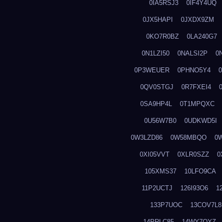
0IA5RSJ3
0IF4Y4UQ
0JX5HAPI
0JXDX9ZM
0KO7R0BZ
0LA240G7
0N1LZI50
0NALSI2P
0
0P3WEUER
0PHNO5Y4
0QV0STGJ
0R7FXEI4
0SA9HP4L
0T1MPQXC
0U56W7B0
0UDKWD5I
0W3LZD86
0W58MBQO
0
0XI05VVT
0XLR0SZZ
0
105XMS37
10LFO9CA
11P2UCTJ
126I93O6
1
133P7UOC
13COV7L8
14PRLC85
14WY7OYZ