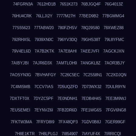
74FGRN3A
7612HD1B
7651K273
76BJGQ4F
76G4013Z
76HU4CRK
76LLJI2Y
7777M27H
77BED9B2
77BGMMG4
77S55623
77TABW20
780FZHSV
78Q29S80
78XWEZ88
792RHX5L
7939XN0C
796YV3DQ
79GHS38T
79L8YFMC
79V4EL6D
7A7B2KTK
7A7E8AHI
7AEEJVFI
7AGCKJXN
7AIBYJBI
7AJR6D3X
7AMTLOH9
7ANGKL8Z
7AOR3BJY
7AOSYN3G
7BVHAFGY
7C26C5EC
7C2S58N1
7C2XDJQN
7C4MI5MB
7CCV7IAS
7D5UQZFD
7D73WX32
7DULR9YN
7DXTFT0X
7DYZC5PF
7E0NDNH1
7EDB4H4S
7EE3M9WJ
7EUSEMEI
7EYNVZ6I
7FB2DR6D
7FE1WG6S
7FGV6NG8
7FKTW3MA
7FRYD8I9
7FX48QP3
7GDV0B8J
7GER99GF
7H8E1KTR
7H8LPLGJ
7I854907
7IAYUF4X
7IRRICQI