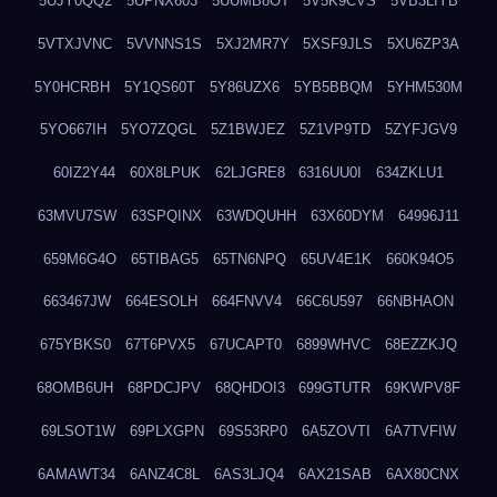
5UJY0QQ2
5UPNX603
5UUMB8OT
5V5K9CVS
5VB3LIYB
5VTXJVNC
5VVNNS1S
5XJ2MR7Y
5XSF9JLS
5XU6ZP3A
5Y0HCRBH
5Y1QS60T
5Y86UZX6
5YB5BBQM
5YHM530M
5YO667IH
5YO7ZQGL
5Z1BWJEZ
5Z1VP9TD
5ZYFJGV9
60IZ2Y44
60X8LPUK
62LJGRE8
6316UU0I
634ZKLU1
63MVU7SW
63SPQINX
63WDQUHH
63X60DYM
64996J11
659M6G4O
65TIBAG5
65TN6NPQ
65UV4E1K
660K94O5
663467JW
664ESOLH
664FNVV4
66C6U597
66NBHAON
675YBKS0
67T6PVX5
67UCAPT0
6899WHVC
68EZZKJQ
68OMB6UH
68PDCJPV
68QHDOI3
699GTUTR
69KWPV8F
69LSOT1W
69PLXGPN
69S53RP0
6A5ZOVTI
6A7TVFIW
6AMAWT34
6ANZ4C8L
6AS3LJQ4
6AX21SAB
6AX80CNX