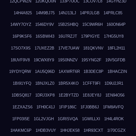
12QCPWZN
12UKQO0N
133P7UOC
13COV7L8
14GYHZ3D
14H4A825
14M9BJ75
14NJ13LJ
14PRJLGB
14PRLC85
14WY7OYZ
1546DY9V
15B2SHBQ
15C9WR6H
160ON64P
16P9KSF6
16SBWI43
16U7RZJT
179PIGYE
17HG5UY8
17SO7X9S
17UXEZ2B
17VE7UAW
181QKVNV
18FL2H11
18UVF9V8
19CWX8Y9
19S0NNZV
19SYNG2F
19V5GFDB
19YDYQRW
1AU5Q96D
1AXWRT6R
1B3DEC8P
1BHACZIN
1BI91YFQ
1BNJXLZ0
1BR5X4KO
1CFFT9FI
1D9U2JR1
1DBSQ817
1DRJ3XP8
1E2BYTZD
1E8JEY8J
1EN94O56
1EZXAZS6
1FH0C41J
1FIP186C
1FJ0BB6J
1FM8AVFQ
1FP03I5E
1GL2VJGH
1GRISVQA
1GWILLXI
1H4L4ROK
1HAKMC6P
1HDB3VUY
1HHJEK58
1HR93CXT
1I70CGZX