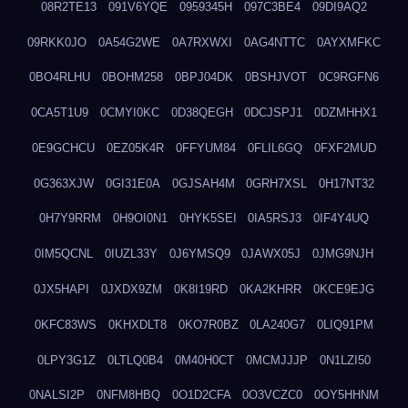
08R2TE13
091V6YQE
0959345H
097C3BE4
09DI9AQ2
09RKK0JO
0A54G2WE
0A7RXWXI
0AG4NTTC
0AYXMFKC
0BO4RLHU
0BOHM258
0BPJ04DK
0BSHJVOT
0C9RGFN6
0CA5T1U9
0CMYI0KC
0D38QEGH
0DCJSPJ1
0DZMHHX1
0E9GCHCU
0EZ05K4R
0FFYUM84
0FLIL6GQ
0FXF2MUD
0G363XJW
0GI31E0A
0GJSAH4M
0GRH7XSL
0H17NT32
0H7Y9RRM
0H9OI0N1
0HYK5SEI
0IA5RSJ3
0IF4Y4UQ
0IM5QCNL
0IUZL33Y
0J6YMSQ9
0JAWX05J
0JMG9NJH
0JX5HAPI
0JXDX9ZM
0K8I19RD
0KA2KHRR
0KCE9EJG
0KFC83WS
0KHXDLT8
0KO7R0BZ
0LA240G7
0LIQ91PM
0LPY3G1Z
0LTLQ0B4
0M40H0CT
0MCMJJJP
0N1LZI50
0NALSI2P
0NFM8HBQ
0O1D2CFA
0O3VCZC0
0OY5HHNM