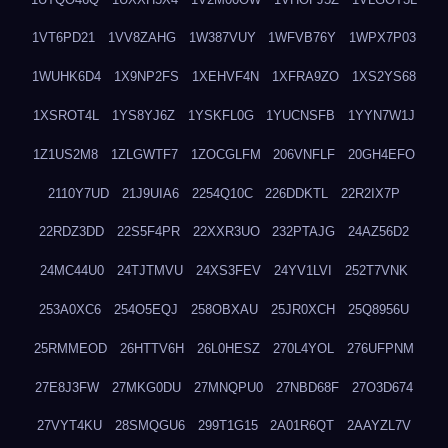
1VT6PD21
1VV8ZAHG
1W387VUY
1WFVB76Y
1WPX7P03
1WUHK6D4
1X9NP2FS
1XEHVF4N
1XFRA9ZO
1XS2YS68
1XSROT4L
1YS8YJ6Z
1YSKFL0G
1YUCNSFB
1YYN7W1J
1Z1US2M8
1ZLGWTF7
1ZOCGLFM
206VNFLF
20GH4EFO
2110Y7UD
21J9UIA6
2254Q10C
226DDKTL
22R2IX7P
22RDZ3DD
22S5F4PR
22XXR3UO
232PTAJG
24AZ56D2
24MC44U0
24TJTMVU
24XS3FEV
24YV1LVI
252T7VNK
253A0XC6
254O5EQJ
258OBXAU
25JR0XCH
25Q8956U
25RMMEOD
26HTTV6H
26L0HESZ
270L4YOL
276UFPNM
27E8J3FW
27MKG0DU
27MNQPU0
27NBD68F
27O3D674
27VYT4KU
28SMQGU6
299T1G15
2A01R6QT
2AAYZL7V