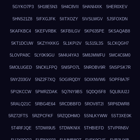
5GYKO7P3
5H18E5N3
5H4C8VII
5HANI4XK
5HER0XEV
5HNS21Z8
5IFXGJFK
5IITXOZY
5IVSLWGV
5J5FOXDN
5KAFKBC4
5KEFVRBK
5KFBILGV
5KP635PE
5KSAQAB8
5KT1DCUW
5KZYHXKG
5L1KPI2V
5L515L3S
5LCKQGH7
5LOVPA8C
5LY0K9GU
5M4U4YA3
5M8JMWFU
5MC4C6M0
5MOLUGED
5NCKLFPQ
5NI5PO7L
5NROBV9R
5NSPSK7R
5NYZ03GV
5NZ2F7XQ
5OGIRQDY
5OIXNVW6
5OPF8A7F
5PI2KCCW
5PMRZDAK
5Q7NY9BS
5QDQI5F8
5QL8UU2J
5RALQ21C
5RBG4E64
5RCDBBFD
5ROV8T2I
5RP6DWR8
5RZ72FTS
5RZPCFKF
5RZQDHMO
5SNLKYWW
5ST3XE0K
5T4RFJQE
5TDWI9U5
5TDWKNIX
5THBIEFD
5TVPRN5V