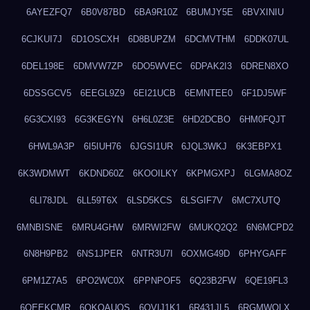
6AYEZFQ7
6B0V87BD
6BA9R10Z
6BUMJY5E
6BVXINIU
6CJKUI7J
6D1OSCXH
6D8BUPZM
6DCMVTHM
6DDK07UL
6DEL198E
6DMVW7ZP
6DO5WVEC
6DPAK2I3
6DREN8XO
6DSSGCV5
6EEGL9Z9
6EI21UCB
6EMNTEE0
6F1DJ5WF
6G3CXI93
6G3KEGYN
6H6L0Z3E
6HD2DCBO
6HM0FQJT
6HWL9A3P
6I5IUH76
6JGSI1UR
6JQL3WKJ
6K3EBPX1
6K3WDMWT
6KDND60Z
6KOOILKY
6KPMGXPJ
6LGMA8OZ
6LI78JDL
6LL59T6X
6LSD5KCS
6LSGIF7V
6MC7XUTQ
6MNBISNE
6MRU4GHW
6MRWI2FW
6MUKQ2Q2
6N6MCPD2
6N8H9PB2
6NS1JPER
6NTR3U7I
6OXMG49D
6PHYGAFF
6PM1Z7A5
6PO2WC0X
6PPNPOF5
6Q23B2FW
6QE19FL3
6QEEKCMR
6QKOAUOS
6QVIJ1K1
6R431JL5
6RGMWOLX