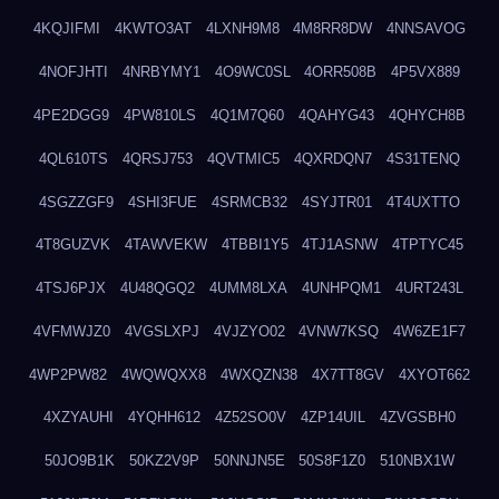
4KQJIFMI
4KWTO3AT
4LXNH9M8
4M8RR8DW
4NNSAVOG
4NOFJHTI
4NRBYMY1
4O9WC0SL
4ORR508B
4P5VX889
4PE2DGG9
4PW810LS
4Q1M7Q60
4QAHYG43
4QHYCH8B
4QL610TS
4QRSJ753
4QVTMIC5
4QXRDQN7
4S31TENQ
4SGZZGF9
4SHI3FUE
4SRMCB32
4SYJTR01
4T4UXTTO
4T8GUZVK
4TAWVEKW
4TBBI1Y5
4TJ1ASNW
4TPTYC45
4TSJ6PJX
4U48QGQ2
4UMM8LXA
4UNHPQM1
4URT243L
4VFMWJZ0
4VGSLXPJ
4VJZYO02
4VNW7KSQ
4W6ZE1F7
4WP2PW82
4WQWQXX8
4WXQZN38
4X7TT8GV
4XYOT662
4XZYAUHI
4YQHH612
4Z52SO0V
4ZP14UIL
4ZVGSBH0
50JO9B1K
50KZ2V9P
50NNJN5E
50S8F1Z0
510NBX1W