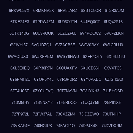
6RKWC57X
6RMKNV3X
6RV8LARZ
6SBTC8OR
6T3R3AJM
6TKE2JE3
6TPRWJZM
6U06OJTH
6UJEQ0CF
6UQ42P16
6UTK14DG
6UU9ROQK
6UZUZF6L
6V4POCW2
6V6FZLKN
6VJVHI57
6VQ1DZQ1
6VZACB5E
6W0V02MY
6W1CRLU0
6WAOIUX0
6WJXFPEM
6WSY8NWU
6XFR4OTY
6XIHLDTU
6XL3E0EQ
6XP30R7N
6XQUAXFV
6XUCD56H
6XVXTC5I
6Y6PMH2U
6YQP5Y4L
6YR8PDRZ
6YY0PXBC
6ZISH1A0
6ZT4UC5F
6ZYCUFVQ
70T7NVVN
70V1YKH3
711BHOSD
713M5IHY
718NNXY2
71H5RDOO
71UQJY58
725P81XE
727P972L
72FW37AL
73CXZZM4
73IDZEWO
73UTNHIP
73VKAF4E
740HGIUK
745ACL1O
74DPJX4S
74DVDXRM