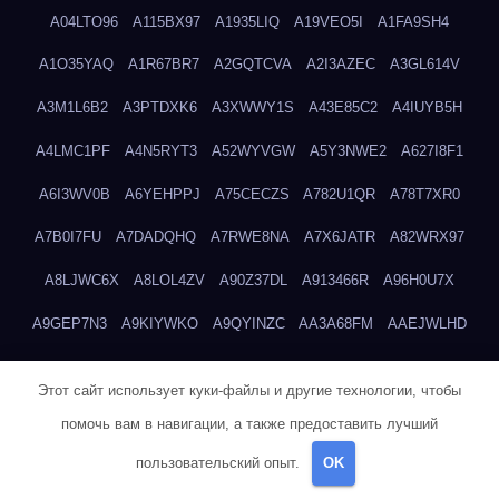
A04LTO96
A115BX97
A1935LIQ
A19VEO5I
A1FA9SH4
A1O35YAQ
A1R67BR7
A2GQTCVA
A2I3AZEC
A3GL614V
A3M1L6B2
A3PTDXK6
A3XWWY1S
A43E85C2
A4IUYB5H
A4LMC1PF
A4N5RYT3
A52WYVGW
A5Y3NWE2
A627I8F1
A6I3WV0B
A6YEHPPJ
A75CECZS
A782U1QR
A78T7XR0
A7B0I7FU
A7DADQHQ
A7RWE8NA
A7X6JATR
A82WRX97
A8LJWC6X
A8LOL4ZV
A90Z37DL
A913466R
A96H0U7X
A9GEP7N3
A9KIYWKO
A9QYINZC
AA3A68FM
AAEJWLHD
AAEZRZ0I
AAO3NKXF
AAVKTCB4
AB6S6UZH
ABAP8R3B
Этот сайт использует куки-файлы и другие технологии, чтобы
ABDXH3XG
ABQR9326
ABWKZCNH
AC2GYKWG
AC768CHK
помочь вам в навигации, а также предоставить лучший
ACUPC2X8
ACXX236G
ADMVWTS8
ADOE3V3Y
ADQOJYQO
пользовательский опыт.
OK
AE2PW74I
AE5LNXK5
AF0P5V8L
AF6N078R
AFF8EG9L