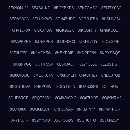
8E09QNUV
8E4S01KD
8ECXEKP8
8EK7CM3O
8EMTYC6G
8EPAS0G6
8FLU9KW0
8GN4ZHDF
8GP2U7BA
8HSUN8J4
8HV1LF0X
8I0XX43W
8IGK9S2K
8IKCGRHJ
8IN6KUU1
8IWWBYPE
8J75FPFS
8JJDB3C0
8JKNTZGY
8JO7GZIF
8JT3UC50
8K1AGK5W
8KEKFDIE
8KNPFC99
8KPYSBQS
8KXIFVGC
8KYIF5SK
8L34DAQF
8L74O55L
8LZ3S1IS
8M8UKA3C
8MLQKCFV
8N8F04EH
8NA0T4E7
8NDCJ7UZ
8NGGUDVA
8NPYUIWI
8O0YLDLN
8OASJ3P6
8OL9RU5T
8OUD8RGF
8PQTS65Y
8Q4WAGXO
8Q67LX0P
8Q89HRM2
8QJ48I60
8QM6M2QF
8RH6U9AR
8RKLFN77
8RKWTPQR
8RYF58IR
8S2Y754U
8S6FCGLW
8SGHCITQ
8SJXN2QY