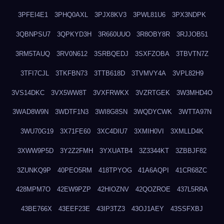
3PFEI4E1
3PHQ0AXL
3PJX8KV3
3PWL81U6
3PX3NDPK
3QBNPSU7
3QPKYD3H
3R660UUO
3R8OBY8R
3RJJOB51
3RM5TAUQ
3RV0N612
3SRBQEDJ
3SXFZOBA
3TBVTN7Z
3TFI7CJL
3TKFBN73
3TTB618D
3TVMVY4A
3VPL82H9
3VS14DKC
3VX5WW8T
3VXFRWKX
3VZRTGEK
3W3MHD4O
3WAD8W9N
3WDTF1N3
3WI8G8SN
3WQDYCWK
3WTTA97N
3WU70G19
3X71FE60
3XC4DIU7
3XMIH0VI
3XMLLD4K
3XWW9P5D
3Y2Z2FMH
3YXUATB4
3Z3344KT
3ZBBJF82
3ZUNKQ9P
40PEO5RM
418TPYOG
41A6AQPI
41CR68ZC
428MPM7O
42EW9PZP
42HIOZNV
42QOZROE
437L5RRA
43BE766X
43EEF23E
43IP3TZ3
43OJ1AEY
43SSFXBJ