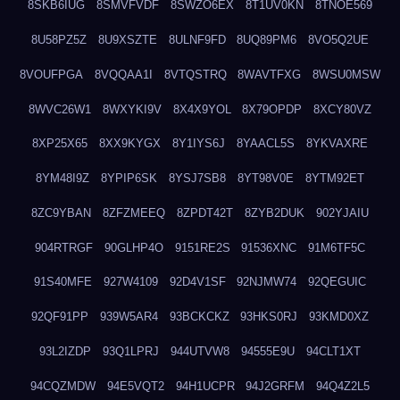
8SKB6IUG
8SMVFVDF
8SWZO6EX
8T1UV0KN
8TNOE569
8U58PZ5Z
8U9XSZTE
8ULNF9FD
8UQ89PM6
8VO5Q2UE
8VOUFPGA
8VQQAA1I
8VTQSTRQ
8WAVTFXG
8WSU0MSW
8WVC26W1
8WXYKI9V
8X4X9YOL
8X79OPDP
8XCY80VZ
8XP25X65
8XX9KYGX
8Y1IYS6J
8YAACL5S
8YKVAXRE
8YM48I9Z
8YPIP6SK
8YSJ7SB8
8YT98V0E
8YTM92ET
8ZC9YBAN
8ZFZMEEQ
8ZPDT42T
8ZYB2DUK
902YJAIU
904RTRGF
90GLHP4O
9151RE2S
91536XNC
91M6TF5C
91S40MFE
927W4109
92D4V1SF
92NJMW74
92QEGUIC
92QF91PP
939W5AR4
93BCKCKZ
93HKS0RJ
93KMD0XZ
93L2IZDP
93Q1LPRJ
944UTVW8
94555E9U
94CLT1XT
94CQZMDW
94E5VQT2
94H1UCPR
94J2GRFM
94Q4Z2L5