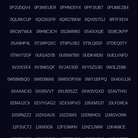
0P2UDQV4
0P3WEUER
0PHNO5Y4
0PPJIUB7
0PUMEZB4
0QLRKCUP
0QO261FR
0QR27BKM
0QV0STGJ
0R7FXEI4
0RCWTWLK
0RH9C3CH
0S284R8O
0S4IXXQE
0S9E2KPP
0SA9HP4L
0T1MPQXC
0T8PUJB2
0T9LQ0SF
0TDEQ0TY
0TWV72OF
0U01AD7B
0U56W7B0
0UDKWD5I
0UELVNFD
0V2IXSF4
0V3N6SQF
0VJAC930
0VY5ZG3D
0W3LZD86
0W58MBQO
0W5D86N5
0W8SOPXW
0WY1BFPQ
0X4GG1J6
0XAANC43
0XI05VVT
0XLR0SZZ
0XW3VGXD
0ZAVTHSI
0ZM4J2CX
0ZVYGAG2
0ZXS0PVO
105XMS37
10LFO9CA
10SRNZZ2
10ZH1AUS
10ZZI8A5
1103WHO1
11MGVORK
11P2UCTJ
126I93O6
12FS3WHV
12HZ1JWW
12K469CE