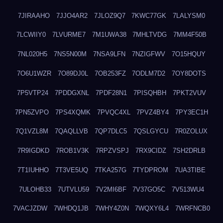
7JIRAAHO
7JJO4AR2
7JLOZ9Q7
7KWC77GK
7LALYSM0
7LCWIIY0
7LVURME7
7M1UWA38
7MHLTVDG
7MM4F50B
7NL020H5
7NS5N00M
7NSA9LFN
7NZIGFWV
7O15HQUY
7O6U1WZR
7O89DJ0L
7OB253FZ
7ODLM7D2
7OY8DOTS
7P5VTP24
7PDDGXNL
7PDF28N1
7PISQHBH
7PKT2VUV
7PN5ZVPO
7PS4XQMK
7PVQC4XL
7PVZ4BY4
7PY3EC1H
7Q1VZL8M
7QAQLLVB
7QP7DLC5
7QSLGYCU
7R0ZOLUX
7R9IGDKD
7ROB1V3K
7RPZVSPJ
7RX9CIDZ
7SH2DRLB
7T1IUHHO
7T3VE5UQ
7TKA257G
7TYDPROM
7UA3TIBE
7ULOHB33
7UTVLU59
7V2MI6BF
7V37GO5C
7V513WU4
7VACJZDW
7WHDQ1JB
7WHY4Z0N
7WQXY6L4
7WRFNCB0