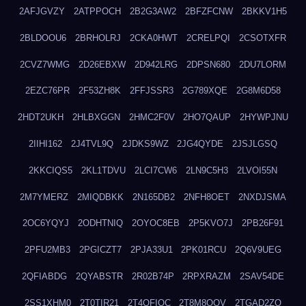
2AFJGVZY
2ATPPOCH
2B2G3AW2
2BFZFCNW
2BKKV1H5
2BLDOOU6
2BRHOLRJ
2CKA0HWT
2CRELPQI
2CSOTXFR
2CVZ7WMG
2D26EBXW
2D942LRG
2DPSN680
2DU7LORM
2EZC76PR
2F53ZH8K
2FFJSSR3
2G789XQE
2G8M6D58
2HDT2UKH
2HLBXGGN
2HMC2F0V
2HO7QAUP
2HYWPJNU
2IIHI162
2J4TVL9Q
2JDKS9WZ
2JG4QYDE
2JSJLGSQ
2KKCIQS5
2KL1TDVU
2LCI7CW6
2LN9C5H3
2LVOI55N
2M7YMERZ
2MIQDBKK
2N165DB2
2NFH8OET
2NXDJSMA
2OC6YQYJ
2ODHTNIQ
2OYOC8EB
2P5KVO7J
2PB26F91
2PFU2MB3
2PGICZT7
2PJA33U1
2PK01RCU
2Q6V9UEG
2QFIABDG
2QYABSTR
2R02B74P
2RPXRAZM
2SAV54DE
2SS1XHM0
2T0TIR21
2T4QFIOC
2T8M8OOV
2TGAD2ZO