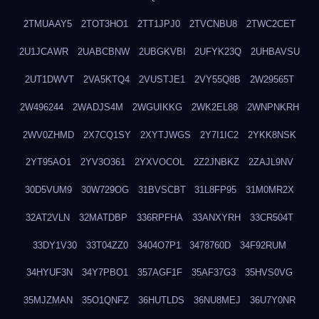
2TMUAAY5
2TOT3HO1
2TT1JPJ0
2TVCNBU8
2TWC2CET
2U1JCAWR
2UABCBNW
2UBGKVBI
2UFYK23Q
2UHBAVSU
2UT1DWVT
2VA5KTQ4
2VUSTJE1
2VY55Q8B
2W29565T
2W496244
2WADJS4M
2WGUIKKG
2WK2EL88
2WNPNKRH
2WV0ZHMD
2X7CQ1SY
2XYTJWGS
2Y7I1IC2
2YKK8NSK
2YT95AO1
2YV3O361
2YXVOCOL
2Z2JNBKZ
2ZAJL9NV
30D5VUM9
30W729OG
31BVSCBT
31L8FP95
31M0MR2X
32AT2VLN
32MATDBP
336RPFHA
33ANXYRH
33CR504T
33DY1V30
33T04ZZ0
3404O7P1
3478760D
34F92RUM
34HYUF3N
34Y7PBO1
357AGF1F
35AF37G3
35HVS0VG
35MJZMAN
35O1QNFZ
36HUTLDS
36NU8MEJ
36U7Y0NR