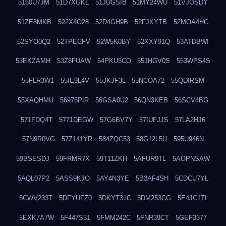
5160U7JM
51D7XGKL
51JUGSIB
51MY24WU
51VJOSDY
51ZE8MKB
522X4O28
52D4GH9B
52FJKYTB
52MOA4HC
52SYO0Q2
52TPECFV
52W5K0BY
52XXY91Q
53ATDBWI
53EKZAMH
53Z8FUAW
54PKU5CO
551HGV0S
553WPS4S
55FLR3W1
55IE9L4V
55JKJF3L
55NCOA72
55QDIRSM
55XAQHMU
56975PIR
56GSA0U2
56QN3KEB
56SCV4BG
571FDQ4T
5771DEGW
57G6BV7Y
57IUFJJS
57LA2HJ6
57N9R0VG
57Z141YR
584ZQC53
58G12L5U
595U946N
59BSESDJ
59FRMR7X
59T11ZKH
5AFUR9TL
5AOPNSAW
5AQL07P2
5ASS9KJO
5AY4N3YE
5B3AF4SH
5CDCU7YL
5CWV233T
5DFYUFZ0
5DKYT31C
5DM253CG
5E4JC1TI
5EXK7A7W
5F447S51
5FMM242C
5FNR39CT
5GEF3377