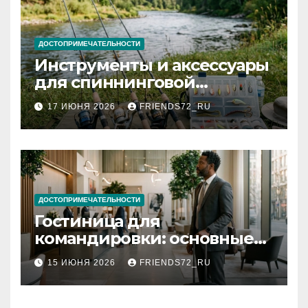
ДОСТОПРИМЕЧАТЕЛЬНОСТИ
Инструменты и аксессуары
для спиннинговой
рыбалки: назначение и
17 ИЮНЯ 2026
FRIENDS72_RU
типы
ДОСТОПРИМЕЧАТЕЛЬНОСТИ
Гостиница для
командировки: основные
критерии выбора
15 ИЮНЯ 2026
FRIENDS72_RU