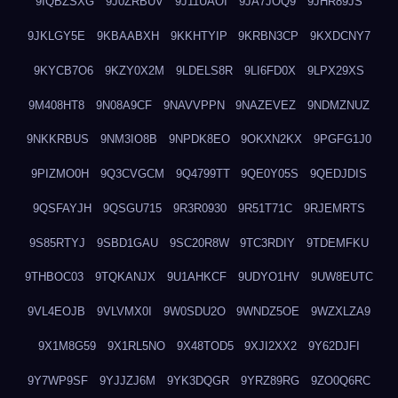
9IQBZSXG
9J0ZRBUV
9J11UAOI
9JA7JOQ9
9JHR89JS
9JKLGY5E
9KBAABXH
9KKHTYIP
9KRBN3CP
9KXDCNY7
9KYCB7O6
9KZY0X2M
9LDELS8R
9LI6FD0X
9LPX29XS
9M408HT8
9N08A9CF
9NAVVPPN
9NAZEVEZ
9NDMZNUZ
9NKKRBUS
9NM3IO8B
9NPDK8EO
9OKXN2KX
9PGFG1J0
9PIZMO0H
9Q3CVGCM
9Q4799TT
9QE0Y05S
9QEDJDIS
9QSFAYJH
9QSGU715
9R3R0930
9R51T71C
9RJEMRTS
9S85RTYJ
9SBD1GAU
9SC20R8W
9TC3RDIY
9TDEMFKU
9THBOC03
9TQKANJX
9U1AHKCF
9UDYO1HV
9UW8EUTC
9VL4EOJB
9VLVMX0I
9W0SDU2O
9WNDZ5OE
9WZXLZA9
9X1M8G59
9X1RL5NO
9X48TOD5
9XJI2XX2
9Y62DJFI
9Y7WP9SF
9YJJZJ6M
9YK3DQGR
9YRZ89RG
9ZO0Q6RC