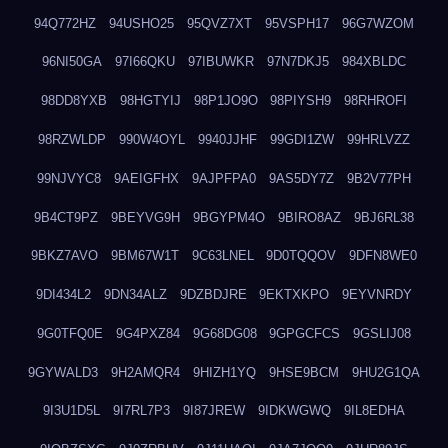
94Q772HZ
94USHO25
95QVZ7XT
95VSPH17
96G7WZOM
96NI50GA
97I66QKU
97IBUWKR
97N7DKJ5
984XBLDC
98DD8YXB
98HGTYIJ
98P1JO9O
98PIYSH9
98RHROFI
98RZWLDP
990W4OYL
9940JJHF
99GDI1ZW
99HRLVZZ
99NJVYC8
9AEIGFHX
9AJPFPA0
9AS5DY7Z
9B2V77PH
9B4CT9PZ
9BEYVG9H
9BGYPM4O
9BIRO8AZ
9BJ6RL38
9BKZ7AVO
9BM67W1T
9C63LNEL
9D0TQQOV
9DFN8WE0
9DI434L2
9DN34ALZ
9DZBDJRE
9EKTXKPO
9EYVNRDY
9G0TFQ0E
9G4PXZ84
9G68DG08
9GPGCFCS
9GSLIJ08
9GYWALD3
9H2AMQR4
9HIZH1YQ
9HSE9BCM
9HU2G1QA
9I3U1D5L
9I7RL7P3
9I87JREW
9IDKWGWQ
9IL8EDHA