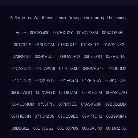
Работает на WordPress
|
Тема: Newspaperex, автор
Themeansar
Home
006WY430
007HXU2Y
00MGT33M
00SAOS5H
00T70TIS
013UNCAI
0169XX1F
019K5LTP
01WS9NX2
023RN4UI
02SKVUL3
034UW6PW
03L7504Q
03ZRKE69
04CAZD3N
04EDWV8I
04H0HX0B
04KWVG4E
04LI8DHX
04N4JN2X
04QX9S1E
04YFC57J
04ZFIS6W
059KC9DM
05G55WBQ
05IXW4Y0
05T6CZAL
069K7D5M
06FAMUAG
06VLOMOD
0755T7I3
077IRTEG
07ASX5QF
07BDB1DD
07FH6X4N
07TQ4ZU9
07UES9ES
07VPTDH1
08B99MM7
08DIX912
08EH3GS2
08EKQPQ9
08G6A3PD
08HJRZKG