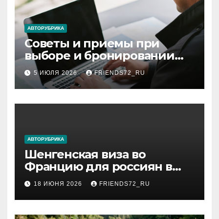
АВТОРУБРИКА
Советы и приемы при
выборе и бронировании
авиабилетов
5 ИЮЛЯ 2026
FRIENDS72_RU
АВТОРУБРИКА
Шенгенская виза во
Францию для россиян в
2026 году: сроки от 3 дней
18 ИЮНЯ 2026
FRIENDS72_RU
и список необходимых
документов