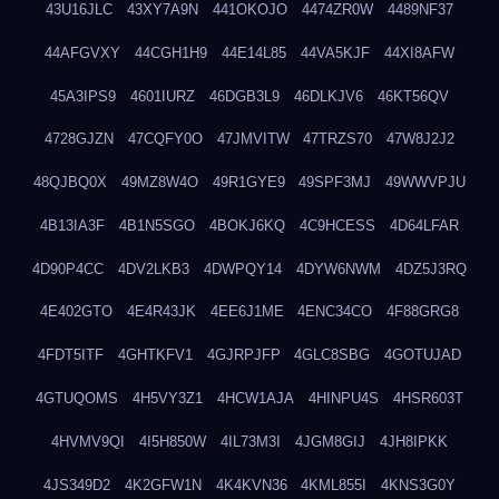
43U16JLC
43XY7A9N
441OKOJO
4474ZR0W
4489NF37
44AFGVXY
44CGH1H9
44E14L85
44VA5KJF
44XI8AFW
45A3IPS9
4601IURZ
46DGB3L9
46DLKJV6
46KT56QV
4728GJZN
47CQFY0O
47JMVITW
47TRZS70
47W8J2J2
48QJBQ0X
49MZ8W4O
49R1GYE9
49SPF3MJ
49WWVPJU
4B13IA3F
4B1N5SGO
4BOKJ6KQ
4C9HCESS
4D64LFAR
4D90P4CC
4DV2LKB3
4DWPQY14
4DYW6NWM
4DZ5J3RQ
4E402GTO
4E4R43JK
4EE6J1ME
4ENC34CO
4F88GRG8
4FDT5ITF
4GHTKFV1
4GJRPJFP
4GLC8SBG
4GOTUJAD
4GTUQOMS
4H5VY3Z1
4HCW1AJA
4HINPU4S
4HSR603T
4HVMV9QI
4I5H850W
4IL73M3I
4JGM8GIJ
4JH8IPKK
4JS349D2
4K2GFW1N
4K4KVN36
4KML855I
4KNS3G0Y