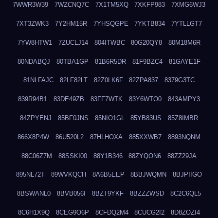
7WWR3W39
7WZCNQ7C
7X1TM5XQ
7XKFP983
7XMG6WJ3
7XT3ZWK3
7Y2HM15R
7YHSQGPE
7YKTB834
7YTLLGT7
7YW8HTW1
7ZUCLJ14
804ITWBC
80G20QY8
80M18M6R
80NDABQJ
80TBA1GP
81B6R5DR
81F9BZC4
81GAYE1F
81NLFAJC
82LF82LT
82Z0LK6F
82ZPA837
8379G3TC
839R94B1
83DE49ZB
83FF7WTK
83Y6WTO0
843AMPY3
84ZPYENJ
85BF0JNS
85NIO1GL
85YB83US
85Z8IMBR
866X8P4W
86U520L2
87HLHOXA
885XXWB7
8893NQNM
88C06Z7M
88SSKI00
88Y1B346
88ZYQON6
88ZZ29JA
895NL72T
89WVKQCH
8A6B5EEP
8BBJWQMN
8BJPIIGO
8BSWANL0
8BVB056I
8BZT9YKF
8BZZZWSD
8C2C6QL5
8C6H1X9Q
8CEG9O6P
8CFDQ2M4
8CUCG2I2
8D8ZOZI4