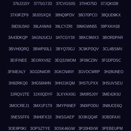
376J215Y
377SG7JD
37CVGS0S
37IHO75D
37JQKID8
37X9FZP9
38J0SXQX
38NQ9PDV
38O70PCO
38QUD9KX
39D3U3A0
39LAIWA9
39LCYZRI
39MGWN55
39PXKH1B
3A43DKQP
3AGNJUCU
3ATCGY3X
3BKC9MX3
3BORDPAR
3BVH0QRQ
3BWP93L1
3BYQ70GJ
3C9KPDQV
3CL4BSMV
3EIFINEE
3EORXV8Z
3EQ3JWOM
3F09CZ9V
3F1DPDSC
3F84EALY
3GGDN4OR
3GKCN4NY
3GVOCWRP
3H28UNEO
3H92RKQ0
3HG56NHN
3HHJ1KQM
3HSTLPXX
3HSUVSEU
3JRQV2TE
3JX0QDYF
3LXYAX0G
3M0R5J0Y
3ME42K9J
3MOCREJ1
3MX1P1T9
3MYP6NEF
3N0IPODU
3N8UCE6Q
3NE5SFF6
3NH0FX33
3NISGAEP
3O3KQQ4F
3OBDFAXI
3OE9P0KI
3OPSZTYE
3OSK46GW
3P20H0VW
3PEBEUPM