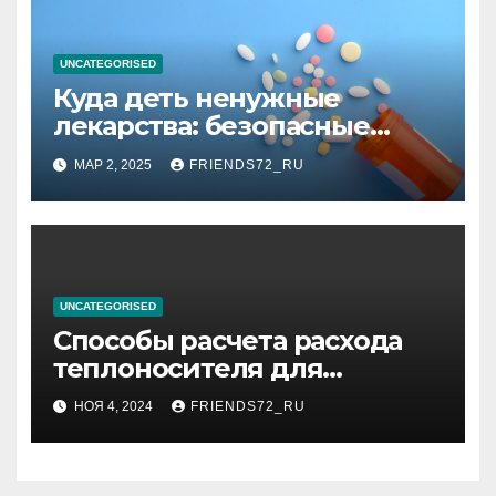
UNCATEGORISED
Куда деть ненужные
лекарства: безопасные
способы утилизации
МАР 2, 2025
FRIENDS72_RU
UNCATEGORISED
Способы расчета расхода
теплоносителя для
системы отопления
НОЯ 4, 2024
FRIENDS72_RU