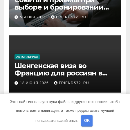
выборе и бронировании
авиабилетов
5 ИЮЛЯ 2026
FRIENDS72_RU
АВТОРУБРИКА
Шенгенская виза во
Францию для россиян в
2026 году: сроки от 3 дней
18 ИЮНЯ 2026
FRIENDS72_RU
и список необходимых
документов
Этот сайт использует куки-файлы и другие технологии, чтобы
помочь вам в навигации, а также предоставить лучший
пользовательский опыт.
OK
ДОСТОПРИМЕЧАТЕЛЬНОСТИ