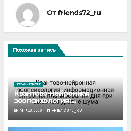
От
friends72_ru
Похожая запись
UNCATEGORISED
Квантово-нейронная
зоопсихология:
информационная энтропия
АПР 16, 2026
FRIENDS72_RU
планирования дня при
высоком уровне шума