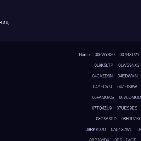
ниц
Home
006WY430
007HXU2Y
019K5LTP
01WS9NX2
04CAZD3N
04EDWV8I
04YFC57J
04ZFIS6W
06FAMUAG
06VLOMOD
07TQ4ZU9
07UES9ES
08G6A3PD
08HJRZK
09RKK0JO
0A54G2WE
0
0BPJ04DK
0BSHJVOT