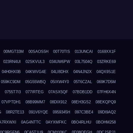
00MGT33M
00SAOS5H
00T70TIS
013UNCAI
0169XX1F
023RN4UI
02SKVUL3
034UW6PW
03L7504Q
03ZRKE69
04H0HX0B
04KWVG4E
04LI8DHX
04N4JN2X
04QX9S1E
059KC9DM
05G55WBQ
05IXW4Y0
05T6CZAL
069K7D5M
0755T7I3
077IRTEG
07ASX5QF
07BDB1DD
07FH6X4N
07VPTDH1
08B99MM7
08DIX912
08EH3GS2
08EKQPQ9
G
08R2TE13
091V6YQE
0959345H
097C3BE4
09DI9AQ2
A7RXWXI
0AG4NTTC
0AYXMFKC
0BO4RLHU
0BOHM258
0C9RGFN6
0CA5T1U9
0CMYI0KC
0D38QEGH
0DCJSPJ1