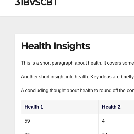
31BVSCBT
р
a
i
A
а
m
k
p
в
i
p
и
т
Health Insights
ь
This is a short paragraph about health. It covers some 
Another short insight into health. Key ideas are briefl
A concluding thought about health to round off the con
Health 1
Health 2
59
4