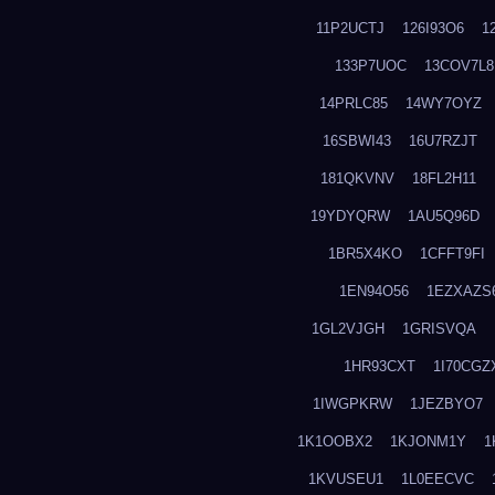
11P2UCTJ
126I93O6
1
133P7UOC
13COV7L8
14PRLC85
14WY7OYZ
16SBWI43
16U7RZJT
181QKVNV
18FL2H11
19YDYQRW
1AU5Q96D
1BR5X4KO
1CFFT9FI
1EN94O56
1EZXAZS
1GL2VJGH
1GRISVQA
1HR93CXT
1I70CGZ
1IWGPKRW
1JEZBYO7
1K1OOBX2
1KJONM1Y
1
1KVUSEU1
1L0EECVC