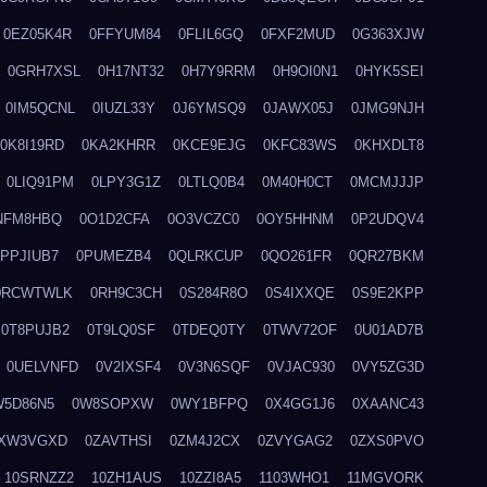
0EZ05K4R
0FFYUM84
0FLIL6GQ
0FXF2MUD
0G363XJW
0GRH7XSL
0H17NT32
0H7Y9RRM
0H9OI0N1
0HYK5SEI
0IM5QCNL
0IUZL33Y
0J6YMSQ9
0JAWX05J
0JMG9NJH
0K8I19RD
0KA2KHRR
0KCE9EJG
0KFC83WS
0KHXDLT8
0LIQ91PM
0LPY3G1Z
0LTLQ0B4
0M40H0CT
0MCMJJJP
NFM8HBQ
0O1D2CFA
0O3VCZC0
0OY5HHNM
0P2UDQV4
0PPJIUB7
0PUMEZB4
0QLRKCUP
0QO261FR
0QR27BKM
0RCWTWLK
0RH9C3CH
0S284R8O
0S4IXXQE
0S9E2KPP
0T8PUJB2
0T9LQ0SF
0TDEQ0TY
0TWV72OF
0U01AD7B
0UELVNFD
0V2IXSF4
0V3N6SQF
0VJAC930
0VY5ZG3D
W5D86N5
0W8SOPXW
0WY1BFPQ
0X4GG1J6
0XAANC43
XW3VGXD
0ZAVTHSI
0ZM4J2CX
0ZVYGAG2
0ZXS0PVO
10SRNZZ2
10ZH1AUS
10ZZI8A5
1103WHO1
11MGVORK