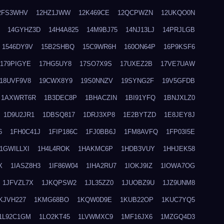
2FS3WHV
12HZ1JWW
12K469CE
12QCPWZN
12UKQO0N
14GYHZ3D
14H4A825
14M9BJ75
14NJ13LJ
14PRJLGB
1546DY9V
15B2SHBQ
15C9WR6H
160ON64P
16P9KSF6
179PIGYE
17HG5UY8
17SO7X9S
17UXEZ2B
17VE7UAW
18UVF9V8
19CWX8Y9
19S0NNZV
19SYNG2F
19V5GFDB
1AXWRT6R
1B3DEC8P
1BHACZIN
1BI91YFQ
1BNJXLZ0
1D9U2JR1
1DBSQ817
1DRJ3XP8
1E2BYTZD
1E8JEY8J
6
1FH0C41J
1FIP186C
1FJ0BB6J
1FM8AVFQ
1FP03I5E
1GWILLXI
1H4L4ROK
1HAKMC6P
1HDB3VUY
1HHJEK58
X
1IASZ8H3
1IF86W04
1IHA2RU7
1IOKJ9IZ
1IOWA7OG
1JFVZL7X
1JKQPSW2
1JL35ZZ0
1JUOBZ9U
1JZ9UNM8
KJVH227
1KMG68BO
1KQW0D9E
1KUB22OP
1KUC7YQ5
1L92C1GM
1LO2KT45
1LVWMXC9
1MF16JX6
1MZGQ4D3