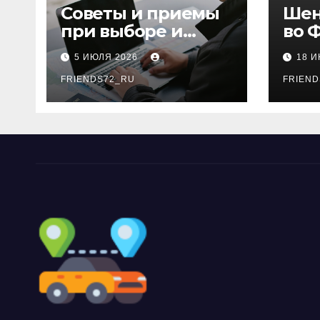
Советы и приемы
Шен
при выборе и
во 
бронировании
рос
5 ИЮЛЯ 2026
18 
авиабилетов
году
FRIENDS72_RU
дне
FRIEND
нео
док