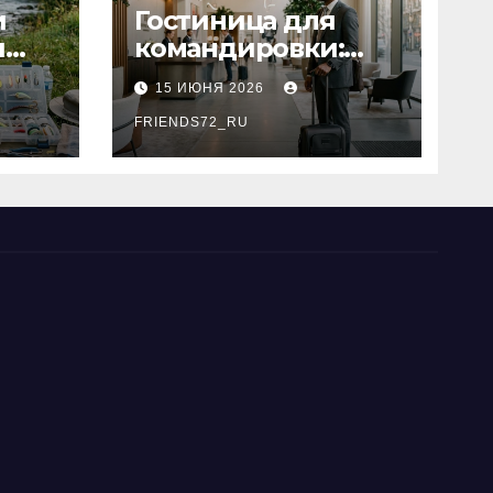
и
Гостиница для
я
командировки:
основные
15 ИЮНЯ 2026
критерии выбора
типы
FRIENDS72_RU