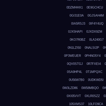
0DZMHHX1
0E9GCHCU
0GI31E0A
0GJSAH4M
0IA5RSJ3
0IF4Y4UQ
0JX5HAPI
0JXDX9ZM
0KO7R0BZ
0LA240G7
0N1LZI50
0NALSI2P
0
0P3WEUER
0PHNO5Y4
0QV0STGJ
0R7FXEI4
0SA9HP4L
0T1MPQXC
0U56W7B0
0UDKWD5I
0W3LZD86
0W58MBQO
0
0XI05VVT
0XLR0SZZ
0
105XMS37
10LFO9CA