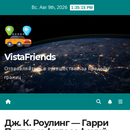
Перейти
Вс. Авг 9th, 2026
1:35:16 PM
к
содержимому
VistaFriends
Отправляйтесь в путешествие за пределы
границ
Дж. К. Роулинг — Гарри