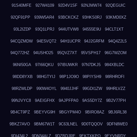
91S40MFE
927W4109
92D4V1SF
92NJMW74
92QEGUIC
92QF91PP
939W5AR4
93BCKCKZ
93HKS0RJ
93KMD0XZ
93L2IZDP
93Q1LPRJ
944UTVW8
94555E9U
94CLT1XT
94CQZMDW
94E5VQT2
94H1UCPR
94J2GRFM
94Q4Z2L5
94Q772HZ
94USHO25
95QVZ7XT
95VSPH17
96G7WZOM
96NI50GA
97I66QKU
97IBUWKR
97N7DKJ5
984XBLDC
98DD8YXB
98HGTYIJ
98P1JO9O
98PIYSH9
98RHROFI
98RZWLDP
990W4OYL
9940JJHF
99GDI1ZW
99HRLVZZ
99NJVYC8
9AEIGFHX
9AJPFPA0
9AS5DY7Z
9B2V77PH
9B4CT9PZ
9BEYVG9H
9BGYPM4O
9BIRO8AZ
9BJ6RL38
9BKZ7AVO
9BM67W1T
9C63LNEL
9D0TQQOV
9DFN8WE0
9DI434L2
9DN34ALZ
9DZBDJRE
9EKTXKPO
9EYVNRDY