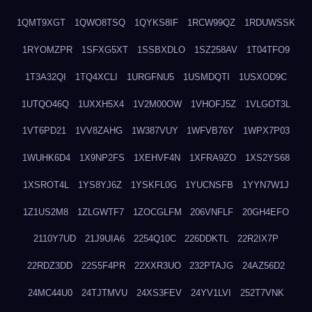
1QMT9XGT
1QWO8TSQ
1QYKS8IF
1RCW99QZ
1RDUWSSK
1RYOMZPR
1SFXG5XT
1SSBXDLO
1SZ258AV
1T04TFO9
1T3A32QI
1TQ4XCLI
1URGFNU5
1USMDQTI
1USXOD9C
1UTQO46Q
1UXXH5X4
1V2M00OW
1VHOFJ5Z
1VLGOT3L
1VT6PD21
1VV8ZAHG
1W387VUY
1WFVB76Y
1WPX7P03
1WUHK6D4
1X9NP2FS
1XEHVF4N
1XFRA9ZO
1XS2YS68
1XSROT4L
1YS8YJ6Z
1YSKFL0G
1YUCNSFB
1YYN7W1J
1Z1US2M8
1ZLGWTF7
1ZOCGLFM
206VNFLF
20GH4EFO
2110Y7UD
21J9UIA6
2254Q10C
226DDKTL
22R2IX7P
22RDZ3DD
22S5F4PR
22XXR3UO
232PTAJG
24AZ56D2
24MC44U0
24TJTMVU
24XS3FEV
24YV1LVI
252T7VNK