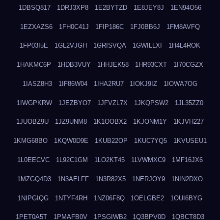
1DBSQ817
1DRJ3XP8
1E2BYTZD
1E8JEY8J
1EN94O56
1EZXAZS6
1FH0C41J
1FIP186C
1FJ0BB6J
1FM8AVFQ
1FP03I5E
1GL2VJGH
1GRISVQA
1GWILLXI
1H4L4ROK
1HAKMC6P
1HDB3VUY
1HHJEK58
1HR93CXT
1I70CGZX
1IASZ8H3
1IF86W04
1IHA2RU7
1IOKJ9IZ
1IOWA7OG
1IWGPKRW
1JEZBYO7
1JFVZL7X
1JKQPSW2
1JL35ZZ0
1JUOBZ9U
1JZ9UNM8
1K1OOBX2
1KJONM1Y
1KJVH227
1KMG68BO
1KQW0D9E
1KUB22OP
1KUC7YQ5
1KVUSEU1
1L0EECVC
1L92C1GM
1LO2KT45
1LVWMXC9
1MF16JX6
1MZGQ4D3
1N3AELFF
1N3R82X5
1NERJOY9
1NIN2DXO
1NIPGIQG
1NTYF4RH
1NZ06F8Q
1OELGBE2
1OUI6BYG
1PET0A5T
1PMAFB0V
1PSGIWB2
1Q3BPV0D
1QBCT8D3