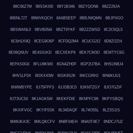
88C06Z7M
88SSKI00
88Y1B346
88ZYQON6
88ZZ29JA
895NL72T
89WVKQCH
8A6B5EEP
8BBJWQMN
8BJPIIGO
8BSWANL0
8BVB056I
8BZT9YKF
8BZZZWSD
8C2C6QL5
8C6H1X9Q
8CEG9O6P
8CFDQ2M4
8CUCG2I2
8D8ZOZI4
8E09QNUV
8E4S01KD
8ECXEKP8
8EK7CM3O
8EMTYC6G
8EPAS0G6
8FLU9KW0
8GN4ZHDF
8GP2U7BA
8HSUN8J4
8HV1LF0X
8I0XX43W
8IGK9S2K
8IKCGRHJ
8IN6KUU1
8IWWBYPE
8J75FPFS
8JJDB3C0
8JKNTZGY
8JO7GZIF
8JT3UC50
8K1AGK5W
8KEKFDIE
8KNPFC99
8KPYSBQS
8KXIFVGC
8KYIF5SK
8L34DAQF
8L74O55L
8LZ3S1IS
8M8UKA3C
8MLQKCFV
8N8F04EH
8NA0T4E7
8NDCJ7UZ