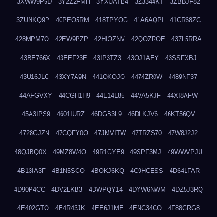
3XWW9P5D
3Y2Z2FMH
3YXUATB4
3Z3344KT
3ZBBJF82
3ZUNKQ9P
40PEO5RM
418TPYOG
41A6AQPI
41CR68ZC
428MPM7O
42EW9PZP
42HIOZNV
42QOZROE
437L5RRA
43BE766X
43EEF23E
43IP3TZ3
43OJ1AEY
43SSFXBJ
43U16JLC
43XY7A9N
441OKOJO
4474ZR0W
4489NF37
44AFGVXY
44CGH1H9
44E14L85
44VA5KJF
44XI8AFW
45A3IPS9
4601IURZ
46DGB3L9
46DLKJV6
46KT56QV
4728GJZN
47CQFY0O
47JMVITW
47TRZS70
47W8J2J2
48QJBQ0X
49MZ8W4O
49R1GYE9
49SPF3MJ
49WWVPJU
4B13IA3F
4B1N5SGO
4BOKJ6KQ
4C9HCESS
4D64LFAR
4D90P4CC
4DV2LKB3
4DWPQY14
4DYW6NWM
4DZ5J3RQ
4E402GTO
4E4R43JK
4EE6J1ME
4ENC34CO
4F88GRG8