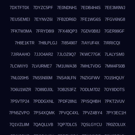
7DXTFT0X
7DYZC5PF
7E0NDNH1
7EDB4H4S
7EE3M9WJ
7EUSEMEI
7EYNVZ6I
7FB2DR6D
7FE1WG6S
7FGV6NG8
7FKTW3MA
7FRYD8I9
7FX48QP3
7GDV0B8J
7GER99GF
7H8E1KTR
7H8LPLGJ
7I854907
7IAYUF4X
7IRRICQI
7JIRAAHO
7JJO4AR2
7JLOZ9Q7
7KWC77GK
7LALYSM0
7LCWIIY0
7LVURME7
7M1UWA38
7MHLTVDG
7MM4F50B
7NL020H5
7NS5N00M
7NSA9LFN
7NZIGFWV
7O15HQUY
7O6U1WZR
7O89DJ0L
7OB253FZ
7ODLM7D2
7OY8DOTS
7P5VTP24
7PDDGXNL
7PDF28N1
7PISQHBH
7PKT2VUV
7PN5ZVPO
7PS4XQMK
7PVQC4XL
7PVZ4BY4
7PY3EC1H
7Q1VZL8M
7QAQLLVB
7QP7DLC5
7QSLGYCU
7R0ZOLUX