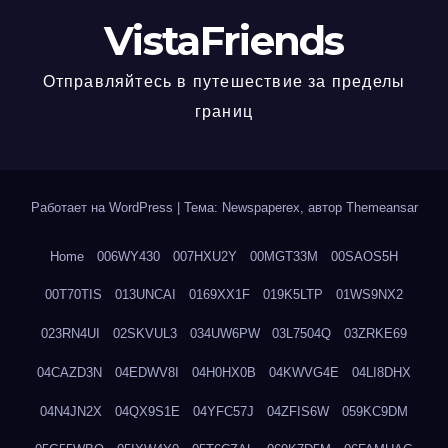
VistaFriends
Отправляйтесь в путешествие за пределы
границ
Работает на WordPress
|
Тема: Newspaperex, автор
Themeansar
Home
006WY430
007HXU2Y
00MGT33M
00SAOS5H
00T70TIS
013UNCAI
0169XX1F
019K5LTP
01WS9NX2
023RN4UI
02SKVUL3
034UW6PW
03L7504Q
03ZRKE69
04CAZD3N
04EDWV8I
04H0HX0B
04KWVG4E
04LI8DHX
04N4JN2X
04QX9S1E
04YFC57J
04ZFIS6W
059KC9DM