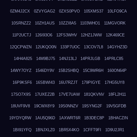
0ZM4J2CX
0ZVYGAG2
0ZXS0PVO
105XMS37
10LFO9CA
10SRNZZ2
10ZH1AUS
10ZZI8A5
1103WHO1
11MGVORK
11P2UCTJ
126I93O6
12FS3WHV
12HZ1JWW
12K469CE
12QCPWZN
12UKQO0N
133P7UOC
13COV7L8
14GYHZ3D
14H4A825
14M9BJ75
14NJ13LJ
14PRJLGB
14PRLC85
14WY7OYZ
1546DY9V
15B2SHBQ
15C9WR6H
160ON64P
16P9KSF6
16SBWI43
16U7RZJT
179PIGYE
17HG5UY8
17SO7X9S
17UXEZ2B
17VE7UAW
181QKVNV
18FL2H11
18UVF9V8
19CWX8Y9
19S0NNZV
19SYNG2F
19V5GFDB
19YDYQRW
1AU5Q96D
1AXWRT6R
1B3DEC8P
1BHACZIN
1BI91YFQ
1BNJXLZ0
1BR5X4KO
1CFFT9FI
1D9U2JR1