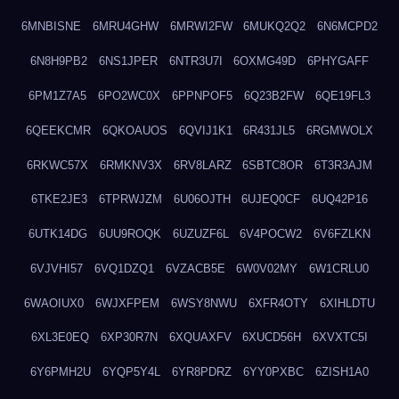
6MNBISNE
6MRU4GHW
6MRWI2FW
6MUKQ2Q2
6N6MCPD2
6N8H9PB2
6NS1JPER
6NTR3U7I
6OXMG49D
6PHYGAFF
6PM1Z7A5
6PO2WC0X
6PPNPOF5
6Q23B2FW
6QE19FL3
6QEEKCMR
6QKOAUOS
6QVIJ1K1
6R431JL5
6RGMWOLX
6RKWC57X
6RMKNV3X
6RV8LARZ
6SBTC8OR
6T3R3AJM
6TKE2JE3
6TPRWJZM
6U06OJTH
6UJEQ0CF
6UQ42P16
6UTK14DG
6UU9ROQK
6UZUZF6L
6V4POCW2
6V6FZLKN
6VJVHI57
6VQ1DZQ1
6VZACB5E
6W0V02MY
6W1CRLU0
6WAOIUX0
6WJXFPEM
6WSY8NWU
6XFR4OTY
6XIHLDTU
6XL3E0EQ
6XP30R7N
6XQUAXFV
6XUCD56H
6XVXTC5I
6Y6PMH2U
6YQP5Y4L
6YR8PDRZ
6YY0PXBC
6ZISH1A0