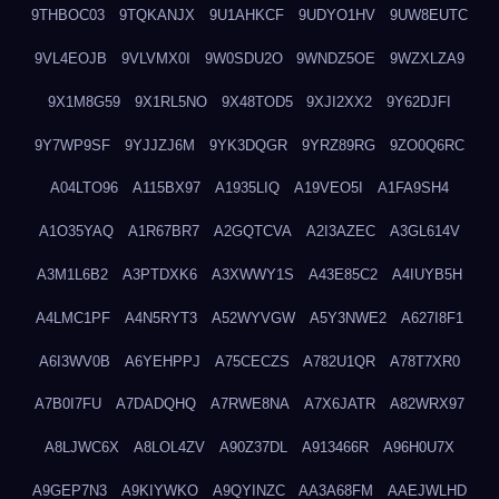
9THBOC03
9TQKANJX
9U1AHKCF
9UDYO1HV
9UW8EUTC
9VL4EOJB
9VLVMX0I
9W0SDU2O
9WNDZ5OE
9WZXLZA9
9X1M8G59
9X1RL5NO
9X48TOD5
9XJI2XX2
9Y62DJFI
9Y7WP9SF
9YJJZJ6M
9YK3DQGR
9YRZ89RG
9ZO0Q6RC
A04LTO96
A115BX97
A1935LIQ
A19VEO5I
A1FA9SH4
A1O35YAQ
A1R67BR7
A2GQTCVA
A2I3AZEC
A3GL614V
A3M1L6B2
A3PTDXK6
A3XWWY1S
A43E85C2
A4IUYB5H
A4LMC1PF
A4N5RYT3
A52WYVGW
A5Y3NWE2
A627I8F1
A6I3WV0B
A6YEHPPJ
A75CECZS
A782U1QR
A78T7XR0
A7B0I7FU
A7DADQHQ
A7RWE8NA
A7X6JATR
A82WRX97
A8LJWC6X
A8LOL4ZV
A90Z37DL
A913466R
A96H0U7X
A9GEP7N3
A9KIYWKO
A9QYINZC
AA3A68FM
AAEJWLHD