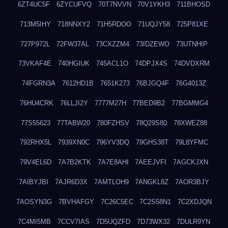
6ZT4UC5F
6ZYCUFVQ
70T7NVVN
70V1YKH3
711BHOSD
713M5IHY
718NNXY2
71H5RDOO
71UQJY58
725P81XE
727P972L
72FW37AL
73CXZZM4
73IDZEWO
73UTNHIP
73VKAF4E
740HGIUK
745ACL1O
74DPJX4S
74DVDXRM
74FGRN3A
7612HD1B
7651K273
76BJGQ4F
76G4013Z
76HU4CRK
76LLJI2Y
7777M27H
77BED9B2
77BGMMG4
77S55623
77TABW20
780FZHSV
78Q29S80
78XWEZ88
792RHX5L
7939XN0C
796YV3DQ
79GHS38T
79L8YFMC
79V4EL6D
7A7B2KTK
7A7E8AHI
7AEEJVFI
7AGCKJXN
7AIBYJBI
7AJR6D3X
7AMTLOH9
7ANGKL8Z
7AOR3BJY
7AOSYN3G
7BVHAFGY
7C26C5EC
7C2S58N1
7C2XDJQN
7C4MI5MB
7CCV7IAS
7D5UQZFD
7D73WX32
7DULR9YN