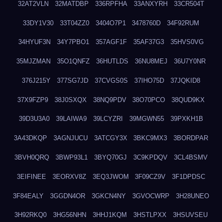
32AT2VLN
32MATDBP
336RPFHA
33ANXYRH
33CR504T
33DY1V30
33T04ZZ0
3404O7P1
3478760D
34F92RUM
34HYUF3N
34Y7PBO1
357AGF1F
35AF37G3
35HVS0VG
35MJZMAN
35O1QNFZ
36HUTLDS
36NU8MEJ
36U7Y0NR
376J215Y
377SG7JD
37CVGS0S
37IHO75D
37JQKID8
37X9FZP9
38J0SXQX
38NQ9PDV
38O70PCO
38QUD9KX
39D3U3A0
39LAIWA9
39LCYZRI
39MGWN55
39PXKH1B
3A43DKQP
3AGNJUCU
3ATCGY3X
3BKC9MX3
3BORDPAR
3BVH0QRQ
3BWP93L1
3BYQ70GJ
3C9KPDQV
3CL4BSMV
3EIFINEE
3EORXV8Z
3EQ3JWOM
3F09CZ9V
3F1DPDSC
3F84EALY
3GGDN4OR
3GKCN4NY
3GVOCWRP
3H28UNEO
3H92RKQ0
3HG56NHN
3HHJ1KQM
3HSTLPXX
3HSUVSEU