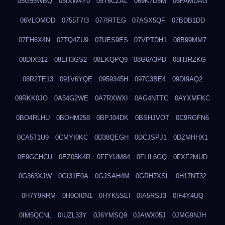
05G55WBQ
05IXW4Y0
05T6CZAL
069K7D5M
06FAMUAG
06VLOMOD
0755T7I3
077IRTEG
07ASX5QF
07BDB1DD
07FH6X4N
07TQ4ZU9
07UES9ES
07VPTDH1
08B99MM7
08DIX912
08EH3GS2
08EKQPQ9
08G6A3PD
08HJRZKG
08R2TE13
091V6YQE
0959345H
097C3BE4
09DI9AQ2
09RKK0JO
0A54G2WE
0A7RXWXI
0AG4NTTC
0AYXMFKC
0BO4RLHU
0BOHM258
0BPJ04DK
0BSHJVOT
0C9RGFN6
0CA5T1U9
0CMYI0KC
0D38QEGH
0DCJSPJ1
0DZMHHX1
0E9GCHCU
0EZ05K4R
0FFYUM84
0FLIL6GQ
0FXF2MUD
0G363XJW
0GI31E0A
0GJSAH4M
0GRH7XSL
0H17NT32
0H7Y9RRM
0H9OI0N1
0HYK5SEI
0IA5RSJ3
0IF4Y4UQ
0IM5QCNL
0IUZL33Y
0J6YMSQ9
0JAWX05J
0JMG9NJH