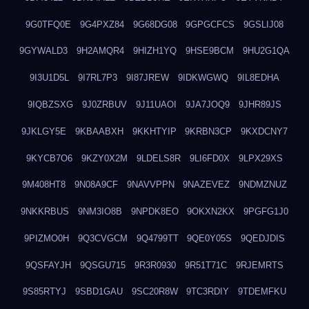
9G0TFQ0E
9G4PXZ84
9G68DG08
9GPGCFCS
9GSLIJ08
9GYWALD3
9H2AMQR4
9HIZH1YQ
9HSE9BCM
9HU2G1QA
9I3U1D5L
9I7RL7P3
9I87JREW
9IDKWGWQ
9IL8EDHA
9IQBZSXG
9J0ZRBUV
9J11UAOI
9JA7JOQ9
9JHR89JS
9JKLGY5E
9KBAABXH
9KKHTYIP
9KRBN3CP
9KXDCNY7
9KYCB7O6
9KZY0X2M
9LDELS8R
9LI6FD0X
9LPX29XS
9M408HT8
9N08A9CF
9NAVVPPN
9NAZEVEZ
9NDMZNUZ
9NKKRBUS
9NM3IO8B
9NPDK8EO
9OKXN2KX
9PGFG1J0
9PIZMO0H
9Q3CVGCM
9Q4799TT
9QE0Y05S
9QEDJDIS
9QSFAYJH
9QSGU715
9R3R0930
9R51T71C
9RJEMRTS
9S85RTYJ
9SBD1GAU
9SC20R8W
9TC3RDIY
9TDEMFKU