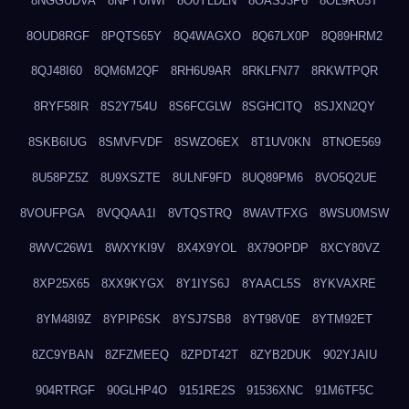
8NGGUDVA
8NPYUIWI
8O0YLDLN
8OASJ3P6
8OL9RU5T
8OUD8RGF
8PQTS65Y
8Q4WAGXO
8Q67LX0P
8Q89HRM2
8QJ48I60
8QM6M2QF
8RH6U9AR
8RKLFN77
8RKWTPQR
8RYF58IR
8S2Y754U
8S6FCGLW
8SGHCITQ
8SJXN2QY
8SKB6IUG
8SMVFVDF
8SWZO6EX
8T1UV0KN
8TNOE569
8U58PZ5Z
8U9XSZTE
8ULNF9FD
8UQ89PM6
8VO5Q2UE
8VOUFPGA
8VQQAA1I
8VTQSTRQ
8WAVTFXG
8WSU0MSW
8WVC26W1
8WXYKI9V
8X4X9YOL
8X79OPDP
8XCY80VZ
8XP25X65
8XX9KYGX
8Y1IYS6J
8YAACL5S
8YKVAXRE
8YM48I9Z
8YPIP6SK
8YSJ7SB8
8YT98V0E
8YTM92ET
8ZC9YBAN
8ZFZMEEQ
8ZPDT42T
8ZYB2DUK
902YJAIU
904RTRGF
90GLHP4O
9151RE2S
91536XNC
91M6TF5C