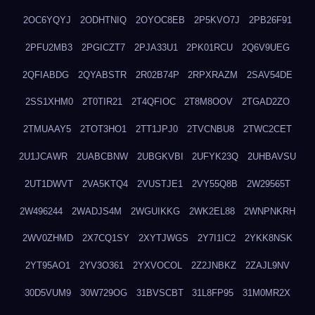
2OC6YQYJ
2ODHTNIQ
2OYOC8EB
2P5KVO7J
2PB26F91
2PFU2MB3
2PGICZT7
2PJA33U1
2PK01RCU
2Q6V9UEG
2QFIABDG
2QYABSTR
2R02B74P
2RPXRAZM
2SAV54DE
2SS1XHM0
2T0TIR21
2T4QFIOC
2T8M8OOV
2TGAD2ZO
2TMUAAY5
2TOT3HO1
2TT1JPJ0
2TVCNBU8
2TWC2CET
2U1JCAWR
2UABCBNW
2UBGKVBI
2UFYK23Q
2UHBAVSU
2UT1DWVT
2VA5KTQ4
2VUSTJE1
2VY55Q8B
2W29565T
2W496244
2WADJS4M
2WGUIKKG
2WK2EL88
2WNPNKRH
2WV0ZHMD
2X7CQ1SY
2XYTJWGS
2Y7I1IC2
2YKK8NSK
2YT95AO1
2YV3O361
2YXVOCOL
2Z2JNBKZ
2ZAJL9NV
30D5VUM9
30W729OG
31BVSCBT
31L8FP95
31M0MR2X