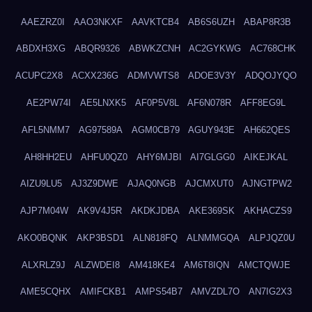
AAEZRZ0I
AAO3NKXF
AAVKTCB4
AB6S6UZH
ABAP8R3B
ABDXH3XG
ABQR9326
ABWKZCNH
AC2GYKWG
AC768CHK
ACUPC2X8
ACXX236G
ADMVWTS8
ADOE3V3Y
ADQOJYQO
AE2PW74I
AE5LNXK5
AF0P5V8L
AF6N078R
AFF8EG9L
AFL5NMM7
AG97589A
AGM0CB79
AGUY943E
AH662QES
AH8HH2EU
AHFU0QZ0
AHY6MJBI
AI7GLGG0
AIKEJKAL
AIZU9LU5
AJ3Z9DWE
AJAQ0NGB
AJCMXUT0
AJNGTPW2
AJP7M04W
AK9V4J5R
AKDKJDBA
AKE369SK
AKHACZS9
AKO0BQNK
AKP3BSD1
ALN818FQ
ALNMMGQA
ALPJQZ0U
ALXRLZ9J
ALZWDEI8
AM418KE4
AM6T8IQN
AMCTQWJE
AME5CQHX
AMIFCKB1
AMPS54B7
AMVZDL7O
AN7IG2X3