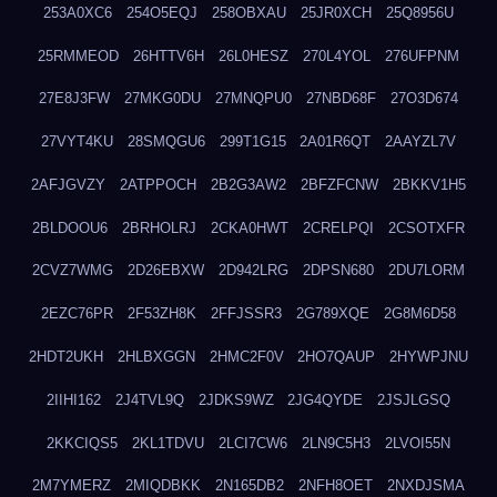
253A0XC6
254O5EQJ
258OBXAU
25JR0XCH
25Q8956U
25RMMEOD
26HTTV6H
26L0HESZ
270L4YOL
276UFPNM
27E8J3FW
27MKG0DU
27MNQPU0
27NBD68F
27O3D674
27VYT4KU
28SMQGU6
299T1G15
2A01R6QT
2AAYZL7V
2AFJGVZY
2ATPPOCH
2B2G3AW2
2BFZFCNW
2BKKV1H5
2BLDOOU6
2BRHOLRJ
2CKA0HWT
2CRELPQI
2CSOTXFR
2CVZ7WMG
2D26EBXW
2D942LRG
2DPSN680
2DU7LORM
2EZC76PR
2F53ZH8K
2FFJSSR3
2G789XQE
2G8M6D58
2HDT2UKH
2HLBXGGN
2HMC2F0V
2HO7QAUP
2HYWPJNU
2IIHI162
2J4TVL9Q
2JDKS9WZ
2JG4QYDE
2JSJLGSQ
2KKCIQS5
2KL1TDVU
2LCI7CW6
2LN9C5H3
2LVOI55N
2M7YMERZ
2MIQDBKK
2N165DB2
2NFH8OET
2NXDJSMA