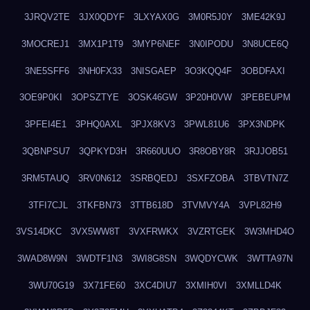
3JRQV2TE
3JX0QDYF
3LXYAX0G
3M0R5J0Y
3ME42K9J
3MOCREJ1
3MX1P1T9
3MYP6NEF
3N0IPODU
3N8UCE6Q
3NE5SFF6
3NH0FX33
3NISGAEP
3O3KQQ4F
3OBDFAXI
3OE9P0KI
3OPSZTYE
3OSK46GW
3P20H0VW
3PEBEUPM
3PFEI4E1
3PHQ0AXL
3PJX8KV3
3PWL81U6
3PX3NDPK
3QBNPSU7
3QPKYD3H
3R660UUO
3R8OBY8R
3RJJOB51
3RM5TAUQ
3RV0N612
3SRBQEDJ
3SXFZOBA
3TBVTN7Z
3TFI7CJL
3TKFBN73
3TTB618D
3TVMVY4A
3VPL82H9
3VS14DKC
3VX5WW8T
3VXFRWKX
3VZRTGEK
3W3MHD4O
3WAD8W9N
3WDTF1N3
3WI8G8SN
3WQDYCWK
3WTTA97N
3WU70G19
3X71FE60
3XC4DIU7
3XMIH0VI
3XMLLD4K