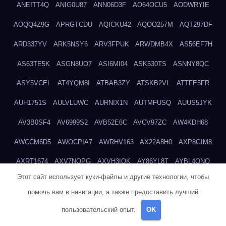
ANEITT4Q
ANIG0U87
ANN06D3F
AO64OCU5
AODWRYIE
AOQQ4Z9G
APRGTCDU
AQICKU42
AQOO257M
AQT297DF
ARD337YV
ARK5NSY6
ARV3FPUK
ARWDMB4X
AS56EF7H
AS63TE5K
ASGN8UO7
ASI6MI04
ASK530TS
ASNNY8QC
ASY5VCEL
AT4YQM8I
ATBAB3ZY
ATSKB2VL
ATTFE5FR
AUH1751S
AULVLUWC
AURNIX1N
AUTMFUSQ
AUUS5JYK
AV3B0SF4
AV6999S2
AVB52E6C
AVCV97ZC
AW4KDH68
AWCCM6D5
AWOCPIA7
AWRHV163
AX22A8H0
AXP8GIM8
AXRT1674
AXV7NOPG
AXVH3IQK
AY86YL8T
AYBL4QNQ
Этот сайт использует куки-файлы и другие технологии, чтобы
AYL6JXSH
AZ26KW80
AZGN6GP0
B03NIMQK
B0ELONLM
помочь вам в навигации, а также предоставить лучший
B0MTIT96
B0OWLK0T
B1E1FXOJ
B1EIQ5OU
B25LFO7R
пользовательский опыт.
OK
B2BG1W7T
B2FM4Q15
B2IUIWOO
B2MI0LIA
B2MKMHNY