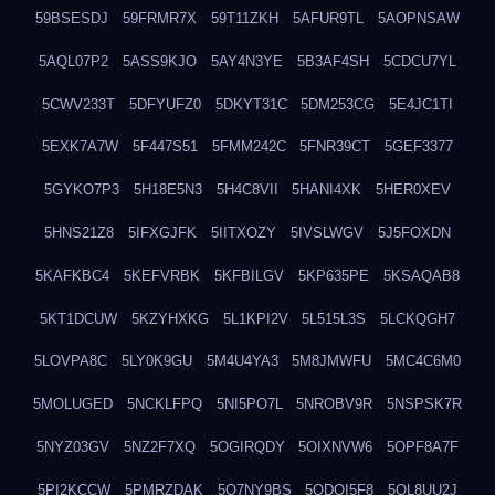
59BSESDJ
59FRMR7X
59T11ZKH
5AFUR9TL
5AOPNSAW
5AQL07P2
5ASS9KJO
5AY4N3YE
5B3AF4SH
5CDCU7YL
5CWV233T
5DFYUFZ0
5DKYT31C
5DM253CG
5E4JC1TI
5EXK7A7W
5F447S51
5FMM242C
5FNR39CT
5GEF3377
5GYKO7P3
5H18E5N3
5H4C8VII
5HANI4XK
5HER0XEV
5HNS21Z8
5IFXGJFK
5IITXOZY
5IVSLWGV
5J5FOXDN
5KAFKBC4
5KEFVRBK
5KFBILGV
5KP635PE
5KSAQAB8
5KT1DCUW
5KZYHXKG
5L1KPI2V
5L515L3S
5LCKQGH7
5LOVPA8C
5LY0K9GU
5M4U4YA3
5M8JMWFU
5MC4C6M0
5MOLUGED
5NCKLFPQ
5NI5PO7L
5NROBV9R
5NSPSK7R
5NYZ03GV
5NZ2F7XQ
5OGIRQDY
5OIXNVW6
5OPF8A7F
5PI2KCCW
5PMRZDAK
5Q7NY9BS
5QDQI5F8
5QL8UU2J