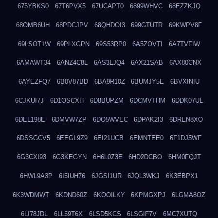
675YBKS0
67T6PVX5
67UCAPT0
6899WHVC
68EZZKJQ
68OMB6UH
68PDCJPV
68QHDOI3
699GTUTR
69KWPV8F
69LSOT1W
69PLXGPN
69S53RP0
6A5ZOVTI
6A7TVFIW
6AMAWT34
6ANZ4C8L
6AS3LJQ4
6AX21SAB
6AX80CNX
6AYEZFQ7
6B0V87BD
6BA9R10Z
6BUMJY5E
6BVXINIU
6CJKUI7J
6D1OSCXH
6D8BUPZM
6DCMVTHM
6DDK07UL
6DEL198E
6DMVW7ZP
6DO5WVEC
6DPAK2I3
6DREN8XO
6DSSGCV5
6EEGL9Z9
6EI21UCB
6EMNTEE0
6F1DJ5WF
6G3CXI93
6G3KEGYN
6H6L0Z3E
6HD2DCBO
6HM0FQJT
6HWL9A3P
6I5IUH76
6JGSI1UR
6JQL3WKJ
6K3EBPX1
6K3WDMWT
6KDND60Z
6KOOILKY
6KPMGXPJ
6LGMA8OZ
6LI78JDL
6LL59T6X
6LSD5KCS
6LSGIF7V
6MC7XUTQ