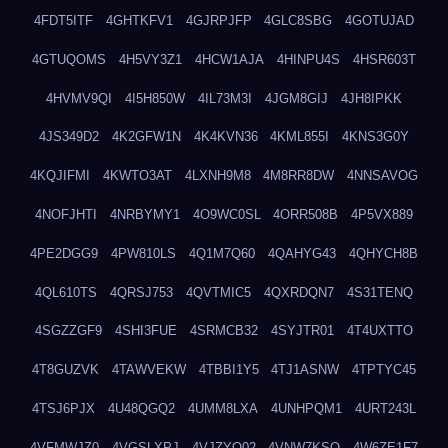
4FDT5ITF
4GHTKFV1
4GJRPJFP
4GLC8SBG
4GOTUJAD
4GTUQOMS
4H5VY3Z1
4HCW1AJA
4HINPU4S
4HSR603T
4HVMV9QI
4I5H850W
4IL73M3I
4JGM8GIJ
4JH8IPKK
4JS349D2
4K2GFW1N
4K4KVN36
4KML855I
4KNS3G0Y
4KQJIFMI
4KWTO3AT
4LXNH9M8
4M8RR8DW
4NNSAVOG
4NOFJHTI
4NRBYMY1
4O9WC0SL
4ORR508B
4P5VX889
4PE2DGG9
4PW810LS
4Q1M7Q60
4QAHYG43
4QHYCH8B
4QL610TS
4QRSJ753
4QVTMIC5
4QXRDQN7
4S31TENQ
4SGZZGF9
4SHI3FUE
4SRMCB32
4SYJTR01
4T4UXTTO
4T8GUZVK
4TAWVEKW
4TBBI1Y5
4TJ1ASNW
4TPTYC45
4TSJ6PJX
4U48QGQ2
4UMM8LXA
4UNHPQM1
4URT243L
4VFMWJZ0
4VGSLXPJ
4VJZYO02
4VNW7KSQ
4W6ZE1F7