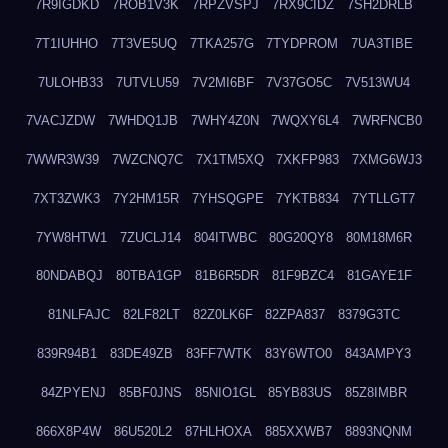
7R9IGDKD
7ROB1V3K
7RPZVSPJ
7RX9CIDZ
7SH2DRLB
7T1IUHHO
7T3VE5UQ
7TKA257G
7TYDPROM
7UA3TIBE
7ULOHB33
7UTVLU59
7V2MI6BF
7V37GO5C
7V513WU4
7VACJZDW
7WHDQ1JB
7WHY4Z0N
7WQXY6L4
7WRFNCB0
7WWR3W39
7WZCNQ7C
7X1TM5XQ
7XKFP983
7XMG6WJ3
7XT3ZWK3
7Y2HM15R
7YHSQGPE
7YKTB834
7YTLLGT7
7YW8HTW1
7ZUCLJ14
804ITWBC
80G20QY8
80M18M6R
80NDABQJ
80TBA1GP
81B6R5DR
81F9BZC4
81GAYE1F
81NLFAJC
82LF82LT
82Z0LK6F
82ZPA837
8379G3TC
839R94B1
83DE49ZB
83FF7WTK
83Y6WTO0
843AMPY3
84ZPYENJ
85BF0JNS
85NIO1GL
85YB83US
85Z8IMBR
866X8P4W
86U520L2
87HLHOXA
885XXWB7
8893NQNM