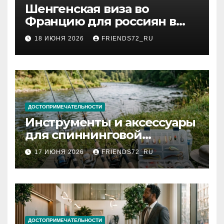
Шенгенская виза во
Францию для россиян в
2026 году: сроки от 3 дней
18 ИЮНЯ 2026
FRIENDS72_RU
и список необходимых
документов
ДОСТОПРИМЕЧАТЕЛЬНОСТИ
Инструменты и аксессуары
для спиннинговой
рыбалки: назначение и
17 ИЮНЯ 2026
FRIENDS72_RU
типы
ДОСТОПРИМЕЧАТЕЛЬНОСТИ