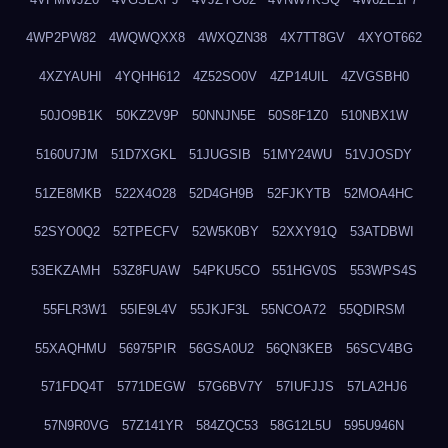
4WP2PW82
4WQWQXX8
4WXQZN38
4X7TT8GV
4XYOT662
4XZYAUHI
4YQHH612
4Z52SO0V
4ZP14UIL
4ZVGSBH0
50JO9B1K
50KZ2V9P
50NNJN5E
50S8F1Z0
510NBX1W
5160U7JM
51D7XGKL
51JUGSIB
51MY24WU
51VJOSDY
51ZE8MKB
522X4O28
52D4GH9B
52FJKYTB
52MOA4HC
52SYO0Q2
52TPECFV
52W5K0BY
52XXY91Q
53ATDBWI
53EKZAMH
53Z8FUAW
54PKU5CO
551HGV0S
553WPS4S
55FLR3W1
55IE9L4V
55JKJF3L
55NCOA72
55QDIRSM
55XAQHMU
56975PIR
56GSA0U2
56QN3KEB
56SCV4BG
571FDQ4T
5771DEGW
57G6BV7Y
57IUFJJS
57LA2HJ6
57N9R0VG
57Z141YR
584ZQC53
58G12L5U
595U946N