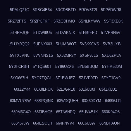
5RALQ21C
5RBG4E64
5RCDBBFD
5ROV8T2I
5RP6DWR8
5RZ72FTS
5RZPCFKF
5RZQDHMO
5SNLKYWW
5ST3XE0K
5T4RFJQE
5TDWI9U5
5TDWKNIX
5THBIEFD
5TVPRN5V
5UJY0QQ2
5UPNX603
5UUMB8OT
5V5K9CVS
5VB3LIYB
5VTXJVNC
5VVNNS1S
5XJ2MR7Y
5XSF9JLS
5XU6ZP3A
5Y0HCRBH
5Y1QS60T
5Y86UZX6
5YB5BBQM
5YHM530M
5YO667IH
5YO7ZQGL
5Z1BWJEZ
5Z1VP9TD
5ZYFJGV9
60IZ2Y44
60X8LPUK
62LJGRE8
6316UU0I
634ZKLU1
63MVU7SW
63SPQINX
63WDQUHH
63X60DYM
64996J11
659M6G4O
65TIBAG5
65TN6NPQ
65UV4E1K
660K94O5
663467JW
664ESOLH
664FNVV4
66C6U597
66NBHAON