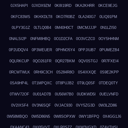
0JX5HAPI
0JXDX9ZM
0K8I19RD
0KA2KHRR
0KCE9EJG
0KFC83WS
0KHXDLT8
0KO7R0BZ
0LA240G7
0LIQ91PM
0LPY3G1Z
0LTLQ0B4
0M40H0CT
0MCMJJJP
0N1LZI50
0NALSI2P
0NFM8HBQ
0O1D2CFA
0O3VCZC0
0OY5HHNM
0P2UDQV4
0P3WEUER
0PHNO5Y4
0PPJIUB7
0PUMEZB4
0QLRKCUP
0QO261FR
0QR27BKM
0QV0STGJ
0R7FXEI4
0RCWTWLK
0RH9C3CH
0S284R8O
0S4IXXQE
0S9E2KPP
0SA9HP4L
0T1MPQXC
0T8PUJB2
0T9LQ0SF
0TDEQ0TY
0TWV72OF
0U01AD7B
0U56W7B0
0UDKWD5I
0UELVNFD
0V2IXSF4
0V3N6SQF
0VJAC930
0VY5ZG3D
0W3LZD86
0W58MBQO
0W5D86N5
0W8SOPXW
0WY1BFPQ
0X4GG1J6
0XAANC43
0XI05VVT
0XLR0SZZ
0XW3VGXD
0ZAVTHSI