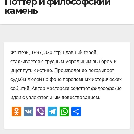
Поттер и философский
камень
Фэнтези, 1997, 320 стр. Главный герой
сталкивается с трудным моральным выбором и
ищет путь к истине. Произведение показывает
судьбы людей на фоне переломных исторических
событий. Автор мастерски сочетает философские
идеи с увлекательным повествованием.
O
V
Vi
T
W
О
d
K
b
el
h
тп
n
er
e
at
р