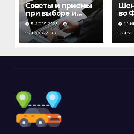
Советы и приемы
Шен
при выборе и
во 
бронировании
рос
5 ИЮЛЯ 2026
18 
авиабилетов
году
FRIENDS72_RU
дне
FRIEND
нео
док