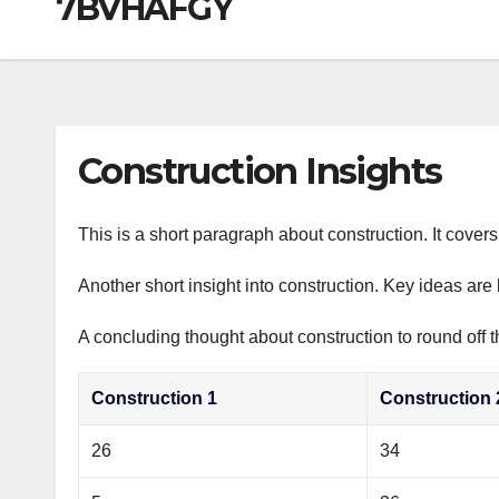
7BVHAFGY
р
a
i
A
а
m
k
p
в
i
p
и
т
Construction Insights
ь
This is a short paragraph about construction. It cover
Another short insight into construction. Key ideas are 
A concluding thought about construction to round off t
Construction 1
Construction 
26
34