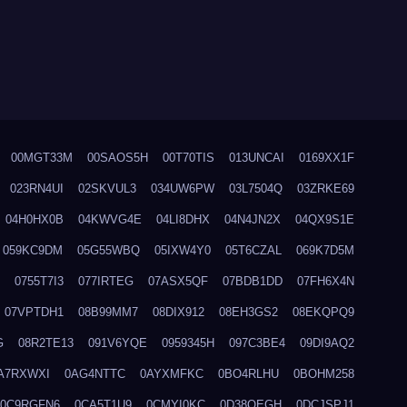
00MGT33M
00SAOS5H
00T70TIS
013UNCAI
0169XX1F
023RN4UI
02SKVUL3
034UW6PW
03L7504Q
03ZRKE69
04H0HX0B
04KWVG4E
04LI8DHX
04N4JN2X
04QX9S1E
059KC9DM
05G55WBQ
05IXW4Y0
05T6CZAL
069K7D5M
0755T7I3
077IRTEG
07ASX5QF
07BDB1DD
07FH6X4N
07VPTDH1
08B99MM7
08DIX912
08EH3GS2
08EKQPQ9
G
08R2TE13
091V6YQE
0959345H
097C3BE4
09DI9AQ2
A7RXWXI
0AG4NTTC
0AYXMFKC
0BO4RLHU
0BOHM258
0C9RGFN6
0CA5T1U9
0CMYI0KC
0D38QEGH
0DCJSPJ1