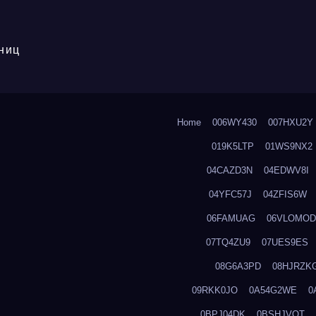
ниц
Home
006WY430
007HXU2Y
019K5LTP
01WS9NX2
04CAZD3N
04EDWV8I
04YFC57J
04ZFIS6W
06FAMUAG
06VLOMOD
07TQ4ZU9
07UES9ES
08G6A3PD
08HJRZK
09RKK0JO
0A54G2WE
0
0BPJ04DK
0BSHJVOT