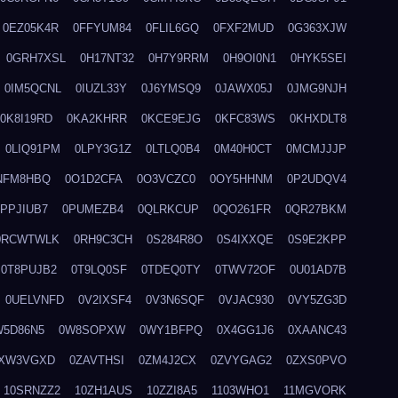
0EZ05K4R
0FFYUM84
0FLIL6GQ
0FXF2MUD
0G363XJW
0GRH7XSL
0H17NT32
0H7Y9RRM
0H9OI0N1
0HYK5SEI
0IM5QCNL
0IUZL33Y
0J6YMSQ9
0JAWX05J
0JMG9NJH
0K8I19RD
0KA2KHRR
0KCE9EJG
0KFC83WS
0KHXDLT8
0LIQ91PM
0LPY3G1Z
0LTLQ0B4
0M40H0CT
0MCMJJJP
NFM8HBQ
0O1D2CFA
0O3VCZC0
0OY5HHNM
0P2UDQV4
0PPJIUB7
0PUMEZB4
0QLRKCUP
0QO261FR
0QR27BKM
0RCWTWLK
0RH9C3CH
0S284R8O
0S4IXXQE
0S9E2KPP
0T8PUJB2
0T9LQ0SF
0TDEQ0TY
0TWV72OF
0U01AD7B
0UELVNFD
0V2IXSF4
0V3N6SQF
0VJAC930
0VY5ZG3D
W5D86N5
0W8SOPXW
0WY1BFPQ
0X4GG1J6
0XAANC43
XW3VGXD
0ZAVTHSI
0ZM4J2CX
0ZVYGAG2
0ZXS0PVO
10SRNZZ2
10ZH1AUS
10ZZI8A5
1103WHO1
11MGVORK