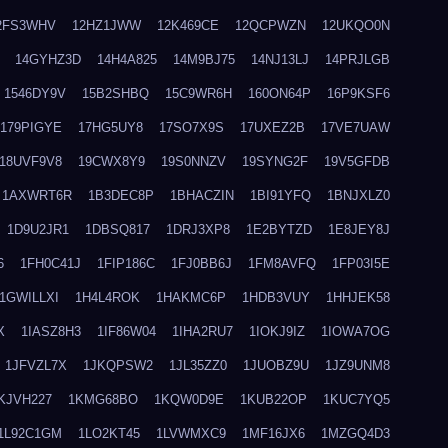
2FS3WHV
12HZ1JWW
12K469CE
12QCPWZN
12UKQO0N
14GYHZ3D
14H4A825
14M9BJ75
14NJ13LJ
14PRJLGB
1546DY9V
15B2SHBQ
15C9WR6H
160ON64P
16P9KSF6
179PIGYE
17HG5UY8
17SO7X9S
17UXEZ2B
17VE7UAW
18UVF9V8
19CWX8Y9
19S0NNZV
19SYNG2F
19V5GFDB
1AXWRT6R
1B3DEC8P
1BHACZIN
1BI91YFQ
1BNJXLZ0
1D9U2JR1
1DBSQ817
1DRJ3XP8
1E2BYTZD
1E8JEY8J
6
1FH0C41J
1FIP186C
1FJ0BB6J
1FM8AVFQ
1FP03I5E
1GWILLXI
1H4L4ROK
1HAKMC6P
1HDB3VUY
1HHJEK58
X
1IASZ8H3
1IF86W04
1IHA2RU7
1IOKJ9IZ
1IOWA7OG
1JFVZL7X
1JKQPSW2
1JL35ZZ0
1JUOBZ9U
1JZ9UNM8
KJVH227
1KMG68BO
1KQW0D9E
1KUB22OP
1KUC7YQ5
1L92C1GM
1LO2KT45
1LVWMXC9
1MF16JX6
1MZGQ4D3