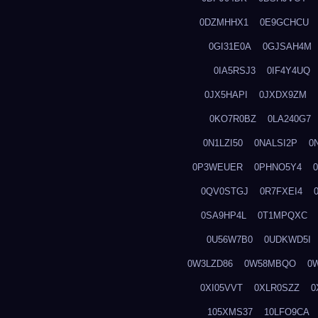
0DZMHHX1
0E9GCHCU
0GI31E0A
0GJSAH4M
0IA5RSJ3
0IF4Y4UQ
0JX5HAPI
0JXDX9ZM
0KO7R0BZ
0LA240G7
0N1LZI50
0NALSI2P
0
0P3WEUER
0PHNO5Y4
0QV0STGJ
0R7FXEI4
0SA9HP4L
0T1MPQXC
0U56W7B0
0UDKWD5I
0W3LZD86
0W58MBQO
0
0XI05VVT
0XLR0SZZ
0
105XMS37
10LFO9CA