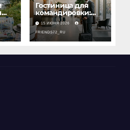
и
Гостиница для
я
командировки:
основные
15 ИЮНЯ 2026
критерии выбора
типы
FRIENDS72_RU