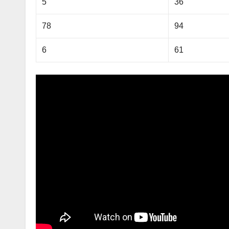
5
36
78
94
6
61