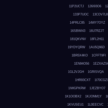
11P2UCTJ
126I93O6
1
133P7UOC
13COV7L8
14PRLC85
14WY7OYZ
16SBWI43
16U7RZJT
181QKVNV
18FL2H11
19YDYQRW
1AU5Q96D
1BR5X4KO
1CFFT9FI
1EN94O56
1EZXAZS
1GL2VJGH
1GRISVQA
1HR93CXT
1I70CGZ
1IWGPKRW
1JEZBYO7
1K1OOBX2
1KJONM1Y
1
1KVUSEU1
1L0EECVC