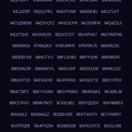
92QF91PP
939W5AR4
93BCKCKZ
93HKS0RJ
93KMD0XZ
93L2IZDP
93Q1LPRJ
944UTVW8
94555E9U
94CLT1XT
94CQZMDW
94E5VQT2
94H1UCPR
94J2GRFM
94Q4Z2L5
94Q772HZ
94USHO25
95QVZ7XT
95VSPH17
96G7WZOM
96NI50GA
97I66QKU
97IBUWKR
97N7DKJ5
984XBLDC
98DD8YXB
98HGTYIJ
98P1JO9O
98PIYSH9
98RHROFI
98RZWLDP
990W4OYL
9940JJHF
99GDI1ZW
99HRLVZZ
99NJVYC8
9AEIGFHX
9AJPFPA0
9AS5DY7Z
9B2V77PH
9B4CT9PZ
9BEYVG9H
9BGYPM4O
9BIRO8AZ
9BJ6RL38
9BKZ7AVO
9BM67W1T
9C63LNEL
9D0TQQOV
9DFN8WE0
9DI434L2
9DN34ALZ
9DZBDJRE
9EKTXKPO
9EYVNRDY
9G0TFQ0E
9G4PXZ84
9G68DG08
9GPGCFCS
9GSLIJ08