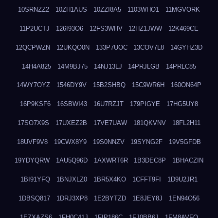
10SRNZZ2
10ZH1AUS
10ZZI8A5
1103WHO1
11MGVORK
11P2UCTJ
126I93O6
12FS3WHV
12HZ1JWW
12K469CE
12QCPWZN
12UKQO0N
133P7UOC
13COV7L8
14GYHZ3D
14H4A825
14M9BJ75
14NJ13LJ
14PRJLGB
14PRLC85
14WY7OYZ
1546DY9V
15B2SHBQ
15C9WR6H
160ON64P
16P9KSF6
16SBWI43
16U7RZJT
179PIGYE
17HG5UY8
17SO7X9S
17UXEZ2B
17VE7UAW
181QKVNV
18FL2H11
18UVF9V8
19CWX8Y9
19S0NNZV
19SYNG2F
19V5GFDB
19YDYQRW
1AU5Q96D
1AXWRT6R
1B3DEC8P
1BHACZIN
1BI91YFQ
1BNJXLZ0
1BR5X4KO
1CFFT9FI
1D9U2JR1
1DBSQ817
1DRJ3XP8
1E2BYTZD
1E8JEY8J
1EN94O56
1EZXAZS6
1FH0C41J
1FIP186C
1FJ0BB6J
1FM8AVFQ