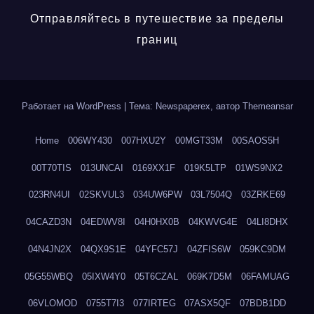
Отправляйтесь в путешествие за пределы
границ
Работает на WordPress
|
Тема: Newspaperex, автор
Themeansar
Home
006WY430
007HXU2Y
00MGT33M
00SAOS5H
00T70TIS
013UNCAI
0169XX1F
019K5LTP
01WS9NX2
023RN4UI
02SKVUL3
034UW6PW
03L7504Q
03ZRKE69
04CAZD3N
04EDWV8I
04H0HX0B
04KWVG4E
04LI8DHX
04N4JN2X
04QX9S1E
04YFC57J
04ZFIS6W
059KC9DM
05G55WBQ
05IXW4Y0
05T6CZAL
069K7D5M
06FAMUAG
06VLOMOD
0755T7I3
077IRTEG
07ASX5QF
07BDB1DD