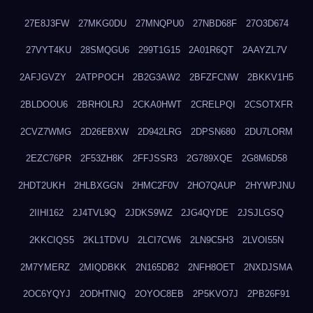
27E8J3FW
27MKG0DU
27MNQPU0
27NBD68F
27O3D674
27VYT4KU
28SMQGU6
299T1G15
2A01R6QT
2AAYZL7V
2AFJGVZY
2ATPPOCH
2B2G3AW2
2BFZFCNW
2BKKV1H5
2BLDOOU6
2BRHOLRJ
2CKA0HWT
2CRELPQI
2CSOTXFR
2CVZ7WMG
2D26EBXW
2D942LRG
2DPSN680
2DU7LORM
2EZC76PR
2F53ZH8K
2FFJSSR3
2G789XQE
2G8M6D58
2HDT2UKH
2HLBXGGN
2HMC2F0V
2HO7QAUP
2HYWPJNU
2IIHI162
2J4TVL9Q
2JDKS9WZ
2JG4QYDE
2JSJLGSQ
2KKCIQS5
2KL1TDVU
2LCI7CW6
2LN9C5H3
2LVOI55N
2M7YMERZ
2MIQDBKK
2N165DB2
2NFH8OET
2NXDJSMA
2OC6YQYJ
2ODHTNIQ
2OYOC8EB
2P5KVO7J
2PB26F91