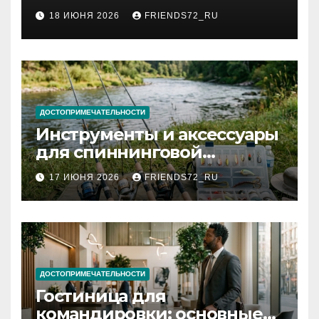
2026 году: сроки от 3 дней
18 ИЮНЯ 2026
FRIENDS72_RU
и список необходимых
документов
ДОСТОПРИМЕЧАТЕЛЬНОСТИ
Инструменты и аксессуары
для спиннинговой
рыбалки: назначение и
17 ИЮНЯ 2026
FRIENDS72_RU
типы
ДОСТОПРИМЕЧАТЕЛЬНОСТИ
Гостиница для
командировки: основные