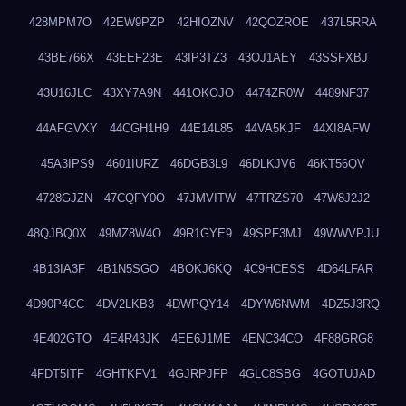
428MPM7O
42EW9PZP
42HIOZNV
42QOZROE
437L5RRA
43BE766X
43EEF23E
43IP3TZ3
43OJ1AEY
43SSFXBJ
43U16JLC
43XY7A9N
441OKOJO
4474ZR0W
4489NF37
44AFGVXY
44CGH1H9
44E14L85
44VA5KJF
44XI8AFW
45A3IPS9
4601IURZ
46DGB3L9
46DLKJV6
46KT56QV
4728GJZN
47CQFY0O
47JMVITW
47TRZS70
47W8J2J2
48QJBQ0X
49MZ8W4O
49R1GYE9
49SPF3MJ
49WWVPJU
4B13IA3F
4B1N5SGO
4BOKJ6KQ
4C9HCESS
4D64LFAR
4D90P4CC
4DV2LKB3
4DWPQY14
4DYW6NWM
4DZ5J3RQ
4E402GTO
4E4R43JK
4EE6J1ME
4ENC34CO
4F88GRG8
4FDT5ITF
4GHTKFV1
4GJRPJFP
4GLC8SBG
4GOTUJAD