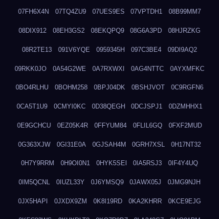
07FH6X4N
07TQ4ZU9
07UES9ES
07VPTDH1
08B99MM7
08DIX912
08EH3GS2
08EKQPQ9
08G6A3PD
08HJRZKG
08R2TE13
091V6YQE
0959345H
097C3BE4
09DI9AQ2
09RKK0JO
0A54G2WE
0A7RXWXI
0AG4NTTC
0AYXMFKC
0BO4RLHU
0BOHM258
0BPJ04DK
0BSHJVOT
0C9RGFN6
0CA5T1U9
0CMYI0KC
0D38QEGH
0DCJSPJ1
0DZMHHX1
0E9GCHCU
0EZ05K4R
0FFYUM84
0FLIL6GQ
0FXF2MUD
0G363XJW
0GI31E0A
0GJSAH4M
0GRH7XSL
0H17NT32
0H7Y9RRM
0H9OI0N1
0HYK5SEI
0IA5RSJ3
0IF4Y4UQ
0IM5QCNL
0IUZL33Y
0J6YMSQ9
0JAWX05J
0JMG9NJH
0JX5HAPI
0JXDX9ZM
0K8I19RD
0KA2KHRR
0KCE9EJG