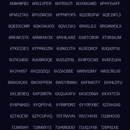
6N8H9PB2
6NS1JPER
6NTR3U7I
6OXMG49D
6PHYGAFF
6PM1Z7A5
6PO2WC0X
6PPNPOF5
6Q23B2FW
6QE19FL3
6QEEKCMR
6QKOAUOS
6QVIJ1K1
6R431JL5
6RGMWOLX
6RKWC57X
6RMKNV3X
6RV8LARZ
6SBTC8OR
6T3R3AJM
6TKE2JE3
6TPRWJZM
6U06OJTH
6UJEQ0CF
6UQ42P16
6UTK14DG
6UU9ROQK
6UZUZF6L
6V4POCW2
6V6FZLKN
6VJVHI57
6VQ1DZQ1
6VZACB5E
6W0V02MY
6W1CRLU0
6WAOIUX0
6WJXFPEM
6WSY8NWU
6XFR4OTY
6XIHLDTU
6XL3E0EQ
6XP30R7N
6XQUAXFV
6XUCD56H
6XVXTC5I
6Y6PMH2U
6YQP5Y4L
6YR8PDRZ
6YY0PXBC
6ZISH1A0
6ZT4UC5F
6ZYCUFVQ
70T7NVVN
70V1YKH3
711BHOSD
713M5IHY
718NNXY2
71H5RDOO
71UQJY58
725P81XE