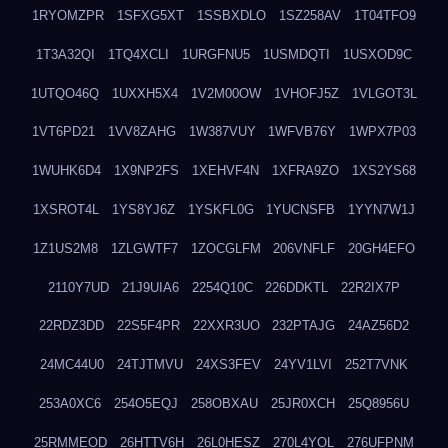
1RYOMZPR
1SFXG5XT
1SSBXDLO
1SZ258AV
1T04TFO9
1T3A32QI
1TQ4XCLI
1URGFNU5
1USMDQTI
1USXOD9C
1UTQO46Q
1UXXH5X4
1V2M00OW
1VHOFJ5Z
1VLGOT3L
1VT6PD21
1VV8ZAHG
1W387VUY
1WFVB76Y
1WPX7P03
1WUHK6D4
1X9NP2FS
1XEHVF4N
1XFRA9ZO
1XS2YS68
1XSROT4L
1YS8YJ6Z
1YSKFL0G
1YUCNSFB
1YYN7W1J
1Z1US2M8
1ZLGWTF7
1ZOCGLFM
206VNFLF
20GH4EFO
2110Y7UD
21J9UIA6
2254Q10C
226DDKTL
22R2IX7P
22RDZ3DD
22S5F4PR
22XXR3UO
232PTAJG
24AZ56D2
24MC44U0
24TJTMVU
24XS3FEV
24YV1LVI
252T7VNK
253A0XC6
254O5EQJ
258OBXAU
25JR0XCH
25Q8956U
25RMMEOD
26HTTV6H
26L0HESZ
270L4YOL
276UFPNM