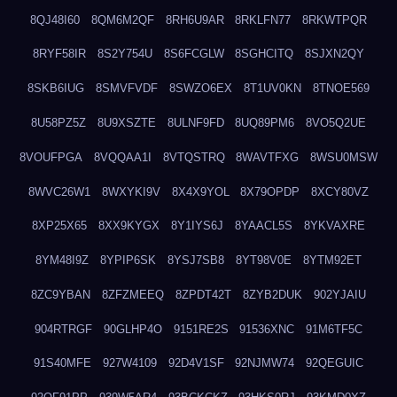
8QJ48I60
8QM6M2QF
8RH6U9AR
8RKLFN77
8RKWTPQR
8RYF58IR
8S2Y754U
8S6FCGLW
8SGHCITQ
8SJXN2QY
8SKB6IUG
8SMVFVDF
8SWZO6EX
8T1UV0KN
8TNOE569
8U58PZ5Z
8U9XSZTE
8ULNF9FD
8UQ89PM6
8VO5Q2UE
8VOUFPGA
8VQQAA1I
8VTQSTRQ
8WAVTFXG
8WSU0MSW
8WVC26W1
8WXYKI9V
8X4X9YOL
8X79OPDP
8XCY80VZ
8XP25X65
8XX9KYGX
8Y1IYS6J
8YAACL5S
8YKVAXRE
8YM48I9Z
8YPIP6SK
8YSJ7SB8
8YT98V0E
8YTM92ET
8ZC9YBAN
8ZFZMEEQ
8ZPDT42T
8ZYB2DUK
902YJAIU
904RTRGF
90GLHP4O
9151RE2S
91536XNC
91M6TF5C
91S40MFE
927W4109
92D4V1SF
92NJMW74
92QEGUIC