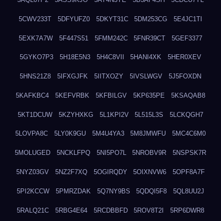
5CWV233T
5DFYUFZ0
5DKYT31C
5DM253CG
5E4JC1TI
5EXK7A7W
5F447S51
5FMM242C
5FNR39CT
5GEF3377
5GYKO7P3
5H18E5N3
5H4C8VII
5HANI4XK
5HER0XEV
5HNS21Z8
5IFXGJFK
5IITXOZY
5IVSLWGV
5J5FOXDN
5KAFKBC4
5KEFVRBK
5KFBILGV
5KP635PE
5KSAQAB8
5KT1DCUW
5KZYHXKG
5L1KPI2V
5L515L3S
5LCKQGH7
5LOVPA8C
5LY0K9GU
5M4U4YA3
5M8JMWFU
5MC4C6M0
5MOLUGED
5NCKLFPQ
5NI5PO7L
5NROBV9R
5NSPSK7R
5NYZ03GV
5NZ2F7XQ
5OGIRQDY
5OIXNVW6
5OPF8A7F
5PI2KCCW
5PMRZDAK
5Q7NY9BS
5QDQI5F8
5QL8UU2J
5RALQ21C
5RBG4E64
5RCDBBFD
5ROV8T2I
5RP6DWR8