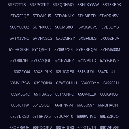
5RZ72FTS
5RZPCFKF
5RZQDHMO
5SNLKYWW
5ST3XE0K
5T4RFJQE
5TDWI9U5
5TDWKNIX
5THBIEFD
5TVPRN5V
5UJY0QQ2
5UPNX603
5UUMB8OT
5V5K9CVS
5VB3LIYB
5VTXJVNC
5VVNNS1S
5XJ2MR7Y
5XSF9JLS
5XU6ZP3A
5Y0HCRBH
5Y1QS60T
5Y86UZX6
5YB5BBQM
5YHM530M
5YO667IH
5YO7ZQGL
5Z1BWJEZ
5Z1VP9TD
5ZYFJGV9
60IZ2Y44
60X8LPUK
62LJGRE8
6316UU0I
634ZKLU1
63MVU7SW
63SPQINX
63WDQUHH
63X60DYM
64996J11
659M6G4O
65TIBAG5
65TN6NPQ
65UV4E1K
660K94O5
663467JW
664ESOLH
664FNVV4
66C6U597
66NBHAON
675YBKS0
67T6PVX5
67UCAPT0
6899WHVC
68EZZKJQ
68OMB6UH
68PDCJPV
68QHDOI3
699GTUTR
69KWPV8F