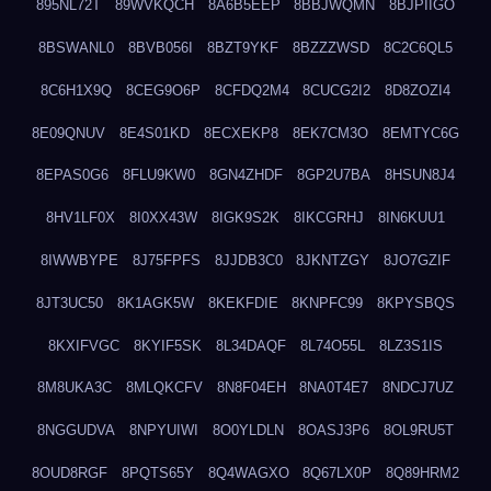
895NL72T
89WVKQCH
8A6B5EEP
8BBJWQMN
8BJPIIGO
8BSWANL0
8BVB056I
8BZT9YKF
8BZZZWSD
8C2C6QL5
8C6H1X9Q
8CEG9O6P
8CFDQ2M4
8CUCG2I2
8D8ZOZI4
8E09QNUV
8E4S01KD
8ECXEKP8
8EK7CM3O
8EMTYC6G
8EPAS0G6
8FLU9KW0
8GN4ZHDF
8GP2U7BA
8HSUN8J4
8HV1LF0X
8I0XX43W
8IGK9S2K
8IKCGRHJ
8IN6KUU1
8IWWBYPE
8J75FPFS
8JJDB3C0
8JKNTZGY
8JO7GZIF
8JT3UC50
8K1AGK5W
8KEKFDIE
8KNPFC99
8KPYSBQS
8KXIFVGC
8KYIF5SK
8L34DAQF
8L74O55L
8LZ3S1IS
8M8UKA3C
8MLQKCFV
8N8F04EH
8NA0T4E7
8NDCJ7UZ
8NGGUDVA
8NPYUIWI
8O0YLDLN
8OASJ3P6
8OL9RU5T
8OUD8RGF
8PQTS65Y
8Q4WAGXO
8Q67LX0P
8Q89HRM2