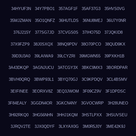
34HYUF3N
34Y7PBO1
357AGF1F
35AF37G3
35HVS0VG
35MJZMAN
35O1QNFZ
36HUTLDS
36NU8MEJ
36U7Y0NR
376J215Y
377SG7JD
37CVGS0S
37IHO75D
37JQKID8
37X9FZP9
38J0SXQX
38NQ9PDV
38O70PCO
38QUD9KX
39D3U3A0
39LAIWA9
39LCYZRI
39MGWN55
39PXKH1B
3A43DKQP
3AGNJUCU
3ATCGY3X
3BKC9MX3
3BORDPAR
3BVH0QRQ
3BWP93L1
3BYQ70GJ
3C9KPDQV
3CL4BSMV
3EIFINEE
3EORXV8Z
3EQ3JWOM
3F09CZ9V
3F1DPDSC
3F84EALY
3GGDN4OR
3GKCN4NY
3GVOCWRP
3H28UNEO
3H92RKQ0
3HG56NHN
3HHJ1KQM
3HSTLPXX
3HSUVSEU
3JRQV2TE
3JX0QDYF
3LXYAX0G
3M0R5J0Y
3ME42K9J