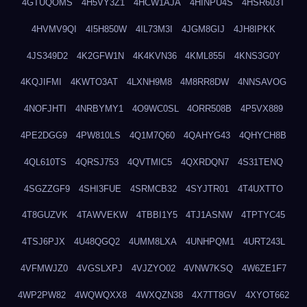
4GTUQOMS
4H5VY3Z1
4HCW1AJA
4HINPU4S
4HSR603T
4HVMV9QI
4I5H850W
4IL73M3I
4JGM8GIJ
4JH8IPKK
4JS349D2
4K2GFW1N
4K4KVN36
4KML855I
4KNS3G0Y
4KQJIFMI
4KWTO3AT
4LXNH9M8
4M8RR8DW
4NNSAVOG
4NOFJHTI
4NRBYMY1
4O9WC0SL
4ORR508B
4P5VX889
4PE2DGG9
4PW810LS
4Q1M7Q60
4QAHYG43
4QHYCH8B
4QL610TS
4QRSJ753
4QVTMIC5
4QXRDQN7
4S31TENQ
4SGZZGF9
4SHI3FUE
4SRMCB32
4SYJTR01
4T4UXTTO
4T8GUZVK
4TAWVEKW
4TBBI1Y5
4TJ1ASNW
4TPTYC45
4TSJ6PJX
4U48QGQ2
4UMM8LXA
4UNHPQM1
4URT243L
4VFMWJZ0
4VGSLXPJ
4VJZYO02
4VNW7KSQ
4W6ZE1F7
4WP2PW82
4WQWQXX8
4WXQZN38
4X7TT8GV
4XYOT662