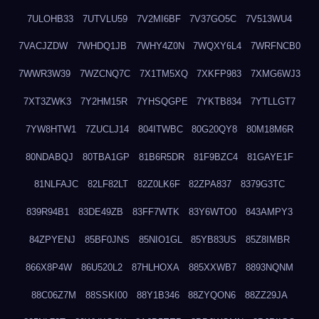
7ULOHB33
7UTVLU59
7V2MI6BF
7V37GO5C
7V513WU4
7VACJZDW
7WHDQ1JB
7WHY4Z0N
7WQXY6L4
7WRFNCB0
7WWR3W39
7WZCNQ7C
7X1TM5XQ
7XKFP983
7XMG6WJ3
7XT3ZWK3
7Y2HM15R
7YHSQGPE
7YKTB834
7YTLLGT7
7YW8HTW1
7ZUCLJ14
804ITWBC
80G20QY8
80M18M6R
80NDABQJ
80TBA1GP
81B6R5DR
81F9BZC4
81GAYE1F
81NLFAJC
82LF82LT
82Z0LK6F
82ZPA837
8379G3TC
839R94B1
83DE49ZB
83FF7WTK
83Y6WTO0
843AMPY3
84ZPYENJ
85BF0JNS
85NIO1GL
85YB83US
85Z8IMBR
866X8P4W
86U520L2
87HLHOXA
885XXWB7
8893NQNM
88C06Z7M
88SSKI00
88Y1B346
88ZYQON6
88ZZ29JA