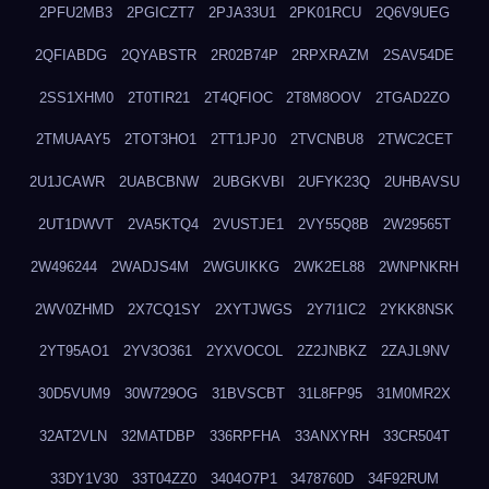
2PFU2MB3
2PGICZT7
2PJA33U1
2PK01RCU
2Q6V9UEG
2QFIABDG
2QYABSTR
2R02B74P
2RPXRAZM
2SAV54DE
2SS1XHM0
2T0TIR21
2T4QFIOC
2T8M8OOV
2TGAD2ZO
2TMUAAY5
2TOT3HO1
2TT1JPJ0
2TVCNBU8
2TWC2CET
2U1JCAWR
2UABCBNW
2UBGKVBI
2UFYK23Q
2UHBAVSU
2UT1DWVT
2VA5KTQ4
2VUSTJE1
2VY55Q8B
2W29565T
2W496244
2WADJS4M
2WGUIKKG
2WK2EL88
2WNPNKRH
2WV0ZHMD
2X7CQ1SY
2XYTJWGS
2Y7I1IC2
2YKK8NSK
2YT95AO1
2YV3O361
2YXVOCOL
2Z2JNBKZ
2ZAJL9NV
30D5VUM9
30W729OG
31BVSCBT
31L8FP95
31M0MR2X
32AT2VLN
32MATDBP
336RPFHA
33ANXYRH
33CR504T
33DY1V30
33T04ZZ0
3404O7P1
3478760D
34F92RUM