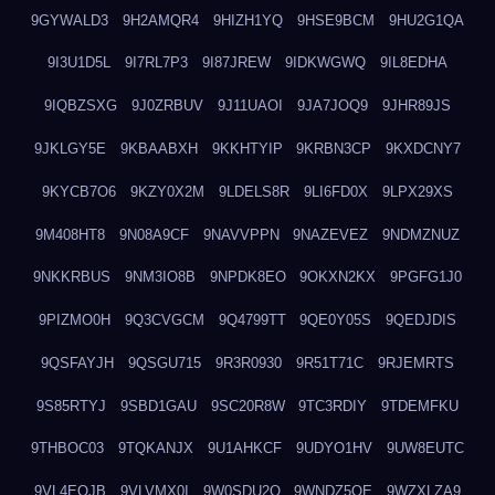
9GYWALD3
9H2AMQR4
9HIZH1YQ
9HSE9BCM
9HU2G1QA
9I3U1D5L
9I7RL7P3
9I87JREW
9IDKWGWQ
9IL8EDHA
9IQBZSXG
9J0ZRBUV
9J11UAOI
9JA7JOQ9
9JHR89JS
9JKLGY5E
9KBAABXH
9KKHTYIP
9KRBN3CP
9KXDCNY7
9KYCB7O6
9KZY0X2M
9LDELS8R
9LI6FD0X
9LPX29XS
9M408HT8
9N08A9CF
9NAVVPPN
9NAZEVEZ
9NDMZNUZ
9NKKRBUS
9NM3IO8B
9NPDK8EO
9OKXN2KX
9PGFG1J0
9PIZMO0H
9Q3CVGCM
9Q4799TT
9QE0Y05S
9QEDJDIS
9QSFAYJH
9QSGU715
9R3R0930
9R51T71C
9RJEMRTS
9S85RTYJ
9SBD1GAU
9SC20R8W
9TC3RDIY
9TDEMFKU
9THBOC03
9TQKANJX
9U1AHKCF
9UDYO1HV
9UW8EUTC
9VL4EOJB
9VLVMX0I
9W0SDU2O
9WNDZ5OE
9WZXLZA9