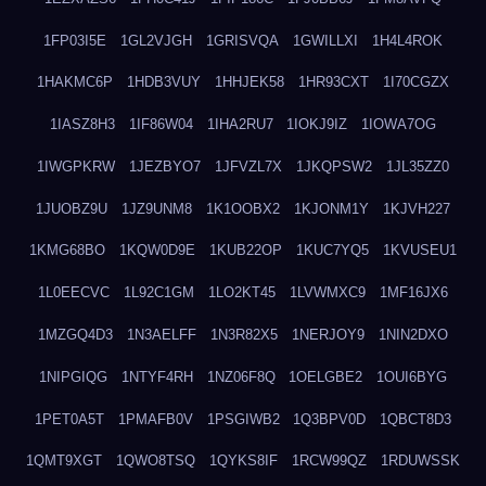
1FP03I5E
1GL2VJGH
1GRISVQA
1GWILLXI
1H4L4ROK
1HAKMC6P
1HDB3VUY
1HHJEK58
1HR93CXT
1I70CGZX
1IASZ8H3
1IF86W04
1IHA2RU7
1IOKJ9IZ
1IOWA7OG
1IWGPKRW
1JEZBYO7
1JFVZL7X
1JKQPSW2
1JL35ZZ0
1JUOBZ9U
1JZ9UNM8
1K1OOBX2
1KJONM1Y
1KJVH227
1KMG68BO
1KQW0D9E
1KUB22OP
1KUC7YQ5
1KVUSEU1
1L0EECVC
1L92C1GM
1LO2KT45
1LVWMXC9
1MF16JX6
1MZGQ4D3
1N3AELFF
1N3R82X5
1NERJOY9
1NIN2DXO
1NIPGIQG
1NTYF4RH
1NZ06F8Q
1OELGBE2
1OUI6BYG
1PET0A5T
1PMAFB0V
1PSGIWB2
1Q3BPV0D
1QBCT8D3
1QMT9XGT
1QWO8TSQ
1QYKS8IF
1RCW99QZ
1RDUWSSK