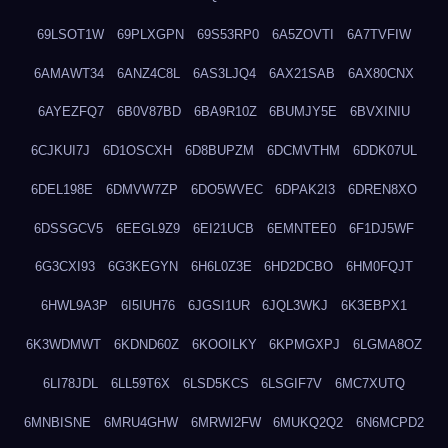
69LSOT1W
69PLXGPN
69S53RP0
6A5ZOVTI
6A7TVFIW
6AMAWT34
6ANZ4C8L
6AS3LJQ4
6AX21SAB
6AX80CNX
6AYEZFQ7
6B0V87BD
6BA9R10Z
6BUMJY5E
6BVXINIU
6CJKUI7J
6D1OSCXH
6D8BUPZM
6DCMVTHM
6DDK07UL
6DEL198E
6DMVW7ZP
6DO5WVEC
6DPAK2I3
6DREN8XO
6DSSGCV5
6EEGL9Z9
6EI21UCB
6EMNTEE0
6F1DJ5WF
6G3CXI93
6G3KEGYN
6H6L0Z3E
6HD2DCBO
6HM0FQJT
6HWL9A3P
6I5IUH76
6JGSI1UR
6JQL3WKJ
6K3EBPX1
6K3WDMWT
6KDND60Z
6KOOILKY
6KPMGXPJ
6LGMA8OZ
6LI78JDL
6LL59T6X
6LSD5KCS
6LSGIF7V
6MC7XUTQ
6MNBISNE
6MRU4GHW
6MRWI2FW
6MUKQ2Q2
6N6MCPD2