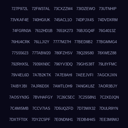
727P972L
72FW37AL
73CXZZM4
73IDZEWO
73UTNHIP
73VKAF4E
740HGIUK
745ACL1O
74DPJX4S
74DVDXRM
74FGRN3A
7612HD1B
7651K273
76BJGQ4F
76G4013Z
76HU4CRK
76LLJI2Y
7777M27H
77BED9B2
77BGMMG4
77S55623
77TABW20
780FZHSV
78Q29S80
78XWEZ88
792RHX5L
7939XN0C
796YV3DQ
79GHS38T
79L8YFMC
79V4EL6D
7A7B2KTK
7A7E8AHI
7AEEJVFI
7AGCKJXN
7AIBYJBI
7AJR6D3X
7AMTLOH9
7ANGKL8Z
7AOR3BJY
7AOSYN3G
7BVHAFGY
7C26C5EC
7C2S58N1
7C2XDJQN
7C4MI5MB
7CCV7IAS
7D5UQZFD
7D73WX32
7DULR9YN
7DXTFT0X
7DYZC5PF
7E0NDNH1
7EDB4H4S
7EE3M9WJ