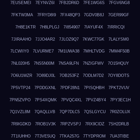
7EUSEMEI
7EYNVZ6I
7FB2DR6D
7FE1WG6S
7FGV6NG8
7FKTW3MA
7FRYD8I9
7FX48QP3
7GDV0B8J
7GER99GF
7H8E1KTR
7H8LPLGJ
7I854907
7IAYUF4X
7IRRICQI
7JIRAAHO
7JJO4AR2
7JLOZ9Q7
7KWC77GK
7LALYSM0
7LCWIIY0
7LVURME7
7M1UWA38
7MHLTVDG
7MM4F50B
7NL020H5
7NS5N00M
7NSA9LFN
7NZIGFWV
7O15HQUY
7O6U1WZR
7O89DJ0L
7OB253FZ
7ODLM7D2
7OY8DOTS
7P5VTP24
7PDDGXNL
7PDF28N1
7PISQHBH
7PKT2VUV
7PN5ZVPO
7PS4XQMK
7PVQC4XL
7PVZ4BY4
7PY3EC1H
7Q1VZL8M
7QAQLLVB
7QP7DLC5
7QSLGYCU
7R0ZOLUX
7R9IGDKD
7ROB1V3K
7RPZVSPJ
7RX9CIDZ
7SH2DRLB
7T1IUHHO
7T3VE5UQ
7TKA257G
7TYDPROM
7UA3TIBE