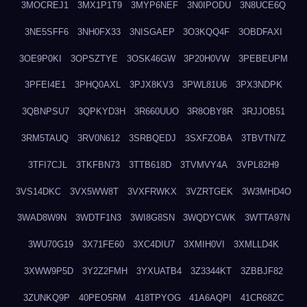
3MOCREJ1
3MX1P1T9
3MYP6NEF
3N0IPODU
3N8UCE6Q
3NE5SFF6
3NH0FX33
3NISGAEP
3O3KQQ4F
3OBDFAXI
3OE9P0KI
3OPSZTYE
3OSK46GW
3P20H0VW
3PEBEUPM
3PFEI4E1
3PHQ0AXL
3PJX8KV3
3PWL81U6
3PX3NDPK
3QBNPSU7
3QPKYD3H
3R660UUO
3R8OBY8R
3RJJOB51
3RM5TAUQ
3RV0N612
3SRBQEDJ
3SXFZOBA
3TBVTN7Z
3TFI7CJL
3TKFBN73
3TTB618D
3TVMVY4A
3VPL82H9
3VS14DKC
3VX5WW8T
3VXFRWKX
3VZRTGEK
3W3MHD4O
3WAD8W9N
3WDTF1N3
3WI8G8SN
3WQDYCWK
3WTTA97N
3WU70G19
3X71FE60
3XC4DIU7
3XMIH0VI
3XMLLD4K
3XWW9P5D
3Y2Z2FMH
3YXUATB4
3Z3344KT
3ZBBJF82
3ZUNKQ9P
40PEO5RM
418TPYOG
41A6AQPI
41CR68ZC