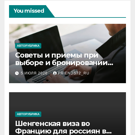
You missed
АВТОРУБРИКА
Советы и приемы при
выборе и бронировании
авиабилетов
5 ИЮЛЯ 2026
FRIENDS72_RU
АВТОРУБРИКА
Шенгенская виза во
Францию для россиян в