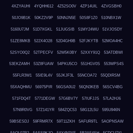
4XZYAUHI
4YQHH612
4Z52SO0V
4ZP14UIL
4ZVGSBH0
50JO9B1K
50KZ2V9P
50NNJN5E
50S8F1Z0
510NBX1W
5160U7JM
51D7XGKL
51JUGSIB
51MY24WU
51VJOSDY
51ZE8MKB
522X4O28
52D4GH9B
52FJKYTB
52MOA4HC
52SYO0Q2
52TPECFV
52W5K0BY
52XXY91Q
53ATDBWI
53EKZAMH
53Z8FUAW
54PKU5CO
551HGV0S
553WPS4S
55FLR3W1
55IE9L4V
55JKJF3L
55NCOA72
55QDIRSM
55XAQHMU
56975PIR
56GSA0U2
56QN3KEB
56SCV4BG
571FDQ4T
5771DEGW
57G6BV7Y
57IUFJJS
57LA2HJ6
57N9R0VG
57Z141YR
584ZQC53
58G12L5U
595U946N
59BSESDJ
59FRMR7X
59T11ZKH
5AFUR9TL
5AOPNSAW
5AQL07P2
5ASS9KJO
5AY4N3YE
5B3AF4SH
5CDCU7YL