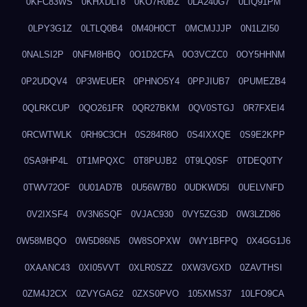
0KFC83WS
0KHXDLT8
0KO7R0BZ
0LA240G7
0LIQ91PM
0LPY3G1Z
0LTLQ0B4
0M40H0CT
0MCMJJJP
0N1LZI50
0NALSI2P
0NFM8HBQ
0O1D2CFA
0O3VCZC0
0OY5HHNM
0P2UDQV4
0P3WEUER
0PHNO5Y4
0PPJIUB7
0PUMEZB4
0QLRKCUP
0QO261FR
0QR27BKM
0QV0STGJ
0R7FXEI4
0RCWTWLK
0RH9C3CH
0S284R8O
0S4IXXQE
0S9E2KPP
0SA9HP4L
0T1MPQXC
0T8PUJB2
0T9LQ0SF
0TDEQ0TY
0TWV72OF
0U01AD7B
0U56W7B0
0UDKWD5I
0UELVNFD
0V2IXSF4
0V3N6SQF
0VJAC930
0VY5ZG3D
0W3LZD86
0W58MBQO
0W5D86N5
0W8SOPXW
0WY1BFPQ
0X4GG1J6
0XAANC43
0XI05VVT
0XLR0SZZ
0XW3VGXD
0ZAVTHSI
0ZM4J2CX
0ZVYGAG2
0ZXS0PVO
105XMS37
10LFO9CA