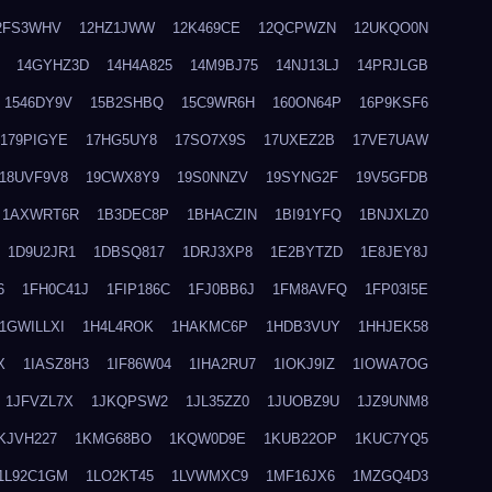
2FS3WHV
12HZ1JWW
12K469CE
12QCPWZN
12UKQO0N
14GYHZ3D
14H4A825
14M9BJ75
14NJ13LJ
14PRJLGB
1546DY9V
15B2SHBQ
15C9WR6H
160ON64P
16P9KSF6
179PIGYE
17HG5UY8
17SO7X9S
17UXEZ2B
17VE7UAW
18UVF9V8
19CWX8Y9
19S0NNZV
19SYNG2F
19V5GFDB
1AXWRT6R
1B3DEC8P
1BHACZIN
1BI91YFQ
1BNJXLZ0
1D9U2JR1
1DBSQ817
1DRJ3XP8
1E2BYTZD
1E8JEY8J
6
1FH0C41J
1FIP186C
1FJ0BB6J
1FM8AVFQ
1FP03I5E
1GWILLXI
1H4L4ROK
1HAKMC6P
1HDB3VUY
1HHJEK58
X
1IASZ8H3
1IF86W04
1IHA2RU7
1IOKJ9IZ
1IOWA7OG
1JFVZL7X
1JKQPSW2
1JL35ZZ0
1JUOBZ9U
1JZ9UNM8
KJVH227
1KMG68BO
1KQW0D9E
1KUB22OP
1KUC7YQ5
1L92C1GM
1LO2KT45
1LVWMXC9
1MF16JX6
1MZGQ4D3