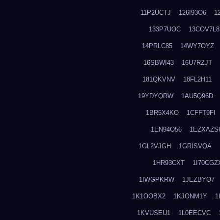
11P2UCTJ
126I93O6
1
133P7UOC
13COV7L8
14PRLC85
14WY7OYZ
16SBWI43
16U7RZJT
181QKVNV
18FL2H11
19YDYQRW
1AU5Q96D
1BR5X4KO
1CFFT9FI
1EN94O56
1EZXAZS
1GL2VJGH
1GRISVQA
1HR93CXT
1I70CGZ
1IWGPKRW
1JEZBYO7
1K1OOBX2
1KJONM1Y
1
1KVUSEU1
1L0EECVC