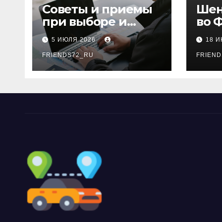
Советы и приемы
Шен
при выборе и
во 
бронировании
рос
5 ИЮЛЯ 2026
18 
авиабилетов
году
FRIENDS72_RU
дне
FRIEND
нео
док