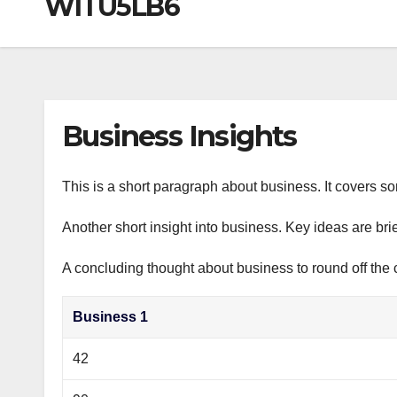
WITU5LB6
р
a
i
A
а
m
k
p
в
i
p
и
т
Business Insights
ь
This is a short paragraph about business. It covers s
Another short insight into business. Key ideas are bri
A concluding thought about business to round off the 
Business 1
42