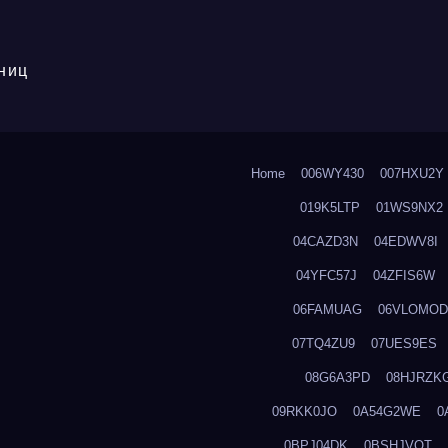
ниц
Home
006WY430
007HXU2Y
019K5LTP
01WS9NX2
04CAZD3N
04EDWV8I
04YFC57J
04ZFIS6W
06FAMUAG
06VLOMOD
07TQ4ZU9
07UES9ES
08G6A3PD
08HJRZK
09RKK0JO
0A54G2WE
0
0BPJ04DK
0BSHJVOT