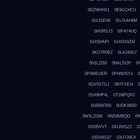
0DZMHHX1
0E9GCHCU
0GI31E0A
0GJSAH4M
0IA5RSJ3
0IF4Y4UQ
0JX5HAPI
0JXDX9ZM
0KO7R0BZ
0LA240G7
0N1LZI50
0NALSI2P
0
0P3WEUER
0PHNO5Y4
0QV0STGJ
0R7FXEI4
0SA9HP4L
0T1MPQXC
0U56W7B0
0UDKWD5I
0W3LZD86
0W58MBQO
0
0XI05VVT
0XLR0SZZ
0
105XMS37
10LFO9CA