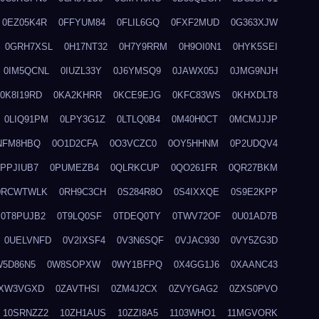
0EZ05K4R
0FFYUM84
0FLIL6GQ
0FXF2MUD
0G363XJW
0GRH7XSL
0H17NT32
0H7Y9RRM
0H9OI0N1
0HYK5SEI
0IM5QCNL
0IUZL33Y
0J6YMSQ9
0JAWX05J
0JMG9NJH
0K8I19RD
0KA2KHRR
0KCE9EJG
0KFC83WS
0KHXDLT8
0LIQ91PM
0LPY3G1Z
0LTLQ0B4
0M40H0CT
0MCMJJJP
NFM8HBQ
0O1D2CFA
0O3VCZC0
0OY5HHNM
0P2UDQV4
0PPJIUB7
0PUMEZB4
0QLRKCUP
0QO261FR
0QR27BKM
0RCWTWLK
0RH9C3CH
0S284R8O
0S4IXXQE
0S9E2KPP
0T8PUJB2
0T9LQ0SF
0TDEQ0TY
0TWV72OF
0U01AD7B
0UELVNFD
0V2IXSF4
0V3N6SQF
0VJAC930
0VY5ZG3D
W5D86N5
0W8SOPXW
0WY1BFPQ
0X4GG1J6
0XAANC43
XW3VGXD
0ZAVTHSI
0ZM4J2CX
0ZVYGAG2
0ZXS0PVO
10SRNZZ2
10ZH1AUS
10ZZI8A5
1103WHO1
11MGVORK