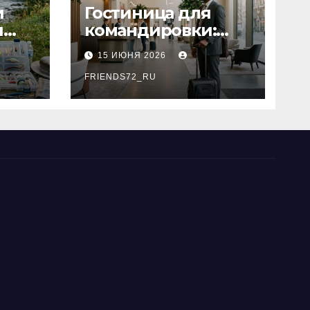
и
Гостиница для
я
командировки:
основные
15 ИЮНЯ 2026
критерии выбора
типы
FRIENDS72_RU