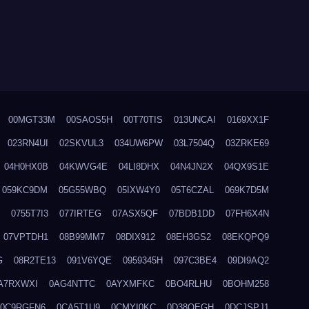
00MGT33M
00SAOS5H
00T70TIS
013UNCAI
0169XX1F
023RN4UI
02SKVUL3
034UW6PW
03L7504Q
03ZRKE69
04H0HX0B
04KWVG4E
04LI8DHX
04N4JN2X
04QX9S1E
059KC9DM
05G55WBQ
05IXW4Y0
05T6CZAL
069K7D5M
0755T7I3
077IRTEG
07ASX5QF
07BDB1DD
07FH6X4N
07VPTDH1
08B99MM7
08DIX912
08EH3GS2
08EKQPQ9
G
08R2TE13
091V6YQE
0959345H
097C3BE4
09DI9AQ2
A7RXWXI
0AG4NTTC
0AYXMFKC
0BO4RLHU
0BOHM258
0C9RGFN6
0CA5T1U9
0CMYI0KC
0D38QEGH
0DCJSPJ1