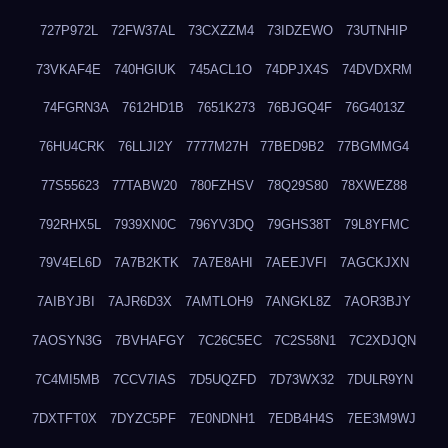
727P972L
72FW37AL
73CXZZM4
73IDZEWO
73UTNHIP
73VKAF4E
740HGIUK
745ACL1O
74DPJX4S
74DVDXRM
74FGRN3A
7612HD1B
7651K273
76BJGQ4F
76G4013Z
76HU4CRK
76LLJI2Y
7777M27H
77BED9B2
77BGMMG4
77S55623
77TABW20
780FZHSV
78Q29S80
78XWEZ88
792RHX5L
7939XN0C
796YV3DQ
79GHS38T
79L8YFMC
79V4EL6D
7A7B2KTK
7A7E8AHI
7AEEJVFI
7AGCKJXN
7AIBYJBI
7AJR6D3X
7AMTLOH9
7ANGKL8Z
7AOR3BJY
7AOSYN3G
7BVHAFGY
7C26C5EC
7C2S58N1
7C2XDJQN
7C4MI5MB
7CCV7IAS
7D5UQZFD
7D73WX32
7DULR9YN
7DXTFT0X
7DYZC5PF
7E0NDNH1
7EDB4H4S
7EE3M9WJ