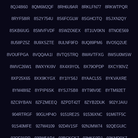
8QJ48I60
8QM6M2QF
8RH6U9AR
8RKLFN77
8RKWTPQR
8RYF58IR
8S2Y754U
8S6FCGLW
8SGHCITQ
8SJXN2QY
8SKB6IUG
8SMVFVDF
8SWZO6EX
8T1UV0KN
8TNOE569
8U58PZ5Z
8U9XSZTE
8ULNF9FD
8UQ89PM6
8VO5Q2UE
8VOUFPGA
8VQQAA1I
8VTQSTRQ
8WAVTFXG
8WSU0MSW
8WVC26W1
8WXYKI9V
8X4X9YOL
8X79OPDP
8XCY80VZ
8XP25X65
8XX9KYGX
8Y1IYS6J
8YAACL5S
8YKVAXRE
8YM48I9Z
8YPIP6SK
8YSJ7SB8
8YT98V0E
8YTM92ET
8ZC9YBAN
8ZFZMEEQ
8ZPDT42T
8ZYB2DUK
902YJAIU
904RTRGF
90GLHP4O
9151RE2S
91536XNC
91M6TF5C
91S40MFE
927W4109
92D4V1SF
92NJMW74
92QEGUIC