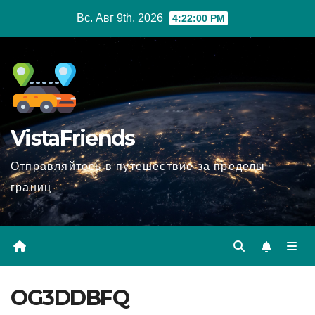
Перейти
Вс. Авг 9th, 2026
4:22:02 PM
к
содержимому
VistaFriends
Отправляйтесь в путешествие за пределы
границ
OG3DDBFQ