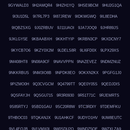
9GYWALD3
9H2AMQR4
9HIZH1YQ
9HSE9BCM
9HU2G1QA
9I3U1D5L
9I7RL7P3
9I87JREW
9IDKWGWQ
9IL8EDHA
9IQBZSXG
9J0ZRBUV
9J11UAOI
9JA7JOQ9
9JHR89JS
9JKLGY5E
9KBAABXH
9KKHTYIP
9KRBN3CP
9KXDCNY7
9KYCB7O6
9KZY0X2M
9LDELS8R
9LI6FD0X
9LPX29XS
9M408HT8
9N08A9CF
9NAVVPPN
9NAZEVEZ
9NDMZNUZ
9NKKRBUS
9NM3IO8B
9NPDK8EO
9OKXN2KX
9PGFG1J0
9PIZMO0H
9Q3CVGCM
9Q4799TT
9QE0Y05S
9QEDJDIS
9QSFAYJH
9QSGU715
9R3R0930
9R51T71C
9RJEMRTS
9S85RTYJ
9SBD1GAU
9SC20R8W
9TC3RDIY
9TDEMFKU
9THBOC03
9TQKANJX
9U1AHKCF
9UDYO1HV
9UW8EUTC
9VL4EOJB
9VLVMX0I
9W0SDU2O
9WNDZ5OE
9WZXLZA9