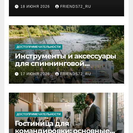
2026 году: сроки от 3 дней
18 ИЮНЯ 2026
FRIENDS72_RU
и список необходимых
документов
ДОСТОПРИМЕЧАТЕЛЬНОСТИ
Инструменты и аксессуары
для спиннинговой
рыбалки: назначение и
17 ИЮНЯ 2026
FRIENDS72_RU
типы
ДОСТОПРИМЕЧАТЕЛЬНОСТИ
Гостиница для
командировки: основные