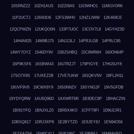
10SRNZZ2
10ZH1AUS
10ZZI8A5
1103WHO1
11MGVORK
11P2UCTJ
126I93O6
12FS3WHV
12HZ1JWW
12K469CE
12QCPWZN
12UKQO0N
133P7UOC
13COV7L8
14GYHZ3D
14H4A825
14M9BJ75
14NJ13LJ
14PRJLGB
14PRLC85
14WY7OYZ
1546DY9V
15B2SHBQ
15C9WR6H
160ON64P
16P9KSF6
16SBWI43
16U7RZJT
179PIGYE
17HG5UY8
17SO7X9S
17UXEZ2B
17VE7UAW
181QKVNV
18FL2H11
18UVF9V8
19CWX8Y9
19S0NNZV
19SYNG2F
19V5GFDB
19YDYQRW
1AU5Q96D
1AXWRT6R
1B3DEC8P
1BHACZIN
1BI91YFQ
1BNJXLZ0
1BR5X4KO
1CFFT9FI
1D9U2JR1
1DBSQ817
1DRJ3XP8
1E2BYTZD
1E8JEY8J
1EN94O56
1EZXAZS6
1FH0C41J
1FIP186C
1FJ0BB6J
1FM8AVFQ