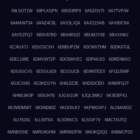
69LSOT1W
69PLXGPN
69S53RP0
6A5ZOVTI
6A7TVFIW
6AMAWT34
6ANZ4C8L
6AS3LJQ4
6AX21SAB
6AX80CNX
6AYEZFQ7
6B0V87BD
6BA9R10Z
6BUMJY5E
6BVXINIU
6CJKUI7J
6D1OSCXH
6D8BUPZM
6DCMVTHM
6DDK07UL
6DEL198E
6DMVW7ZP
6DO5WVEC
6DPAK2I3
6DREN8XO
6DSSGCV5
6EEGL9Z9
6EI21UCB
6EMNTEE0
6F1DJ5WF
6G3CXI93
6G3KEGYN
6H6L0Z3E
6HD2DCBO
6HM0FQJT
6HWL9A3P
6I5IUH76
6JGSI1UR
6JQL3WKJ
6K3EBPX1
6K3WDMWT
6KDND60Z
6KOOILKY
6KPMGXPJ
6LGMA8OZ
6LI78JDL
6LL59T6X
6LSD5KCS
6LSGIF7V
6MC7XUTQ
6MNBISNE
6MRU4GHW
6MRWI2FW
6MUKQ2Q2
6N6MCPD2