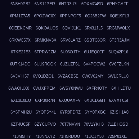
6N8H9PB2
6NS1JPER
6NTR3U7I
6OXMG49D
6PHYGAFF
6PM1Z7A5
6PO2WC0X
6PPNPOF5
6Q23B2FW
6QE19FL3
6QEEKCMR
6QKOAUOS
6QVIJ1K1
6R431JL5
6RGMWOLX
6RKWC57X
6RMKNV3X
6RV8LARZ
6SBTC8OR
6T3R3AJM
6TKE2JE3
6TPRWJZM
6U06OJTH
6UJEQ0CF
6UQ42P16
6UTK14DG
6UU9ROQK
6UZUZF6L
6V4POCW2
6V6FZLKN
6VJVHI57
6VQ1DZQ1
6VZACB5E
6W0V02MY
6W1CRLU0
6WAOIUX0
6WJXFPEM
6WSY8NWU
6XFR4OTY
6XIHLDTU
6XL3E0EQ
6XP30R7N
6XQUAXFV
6XUCD56H
6XVXTC5I
6Y6PMH2U
6YQP5Y4L
6YR8PDRZ
6YY0PXBC
6ZISH1A0
6ZT4UC5F
6ZYCUFVQ
70T7NVVN
70V1YKH3
711BHOSD
713M5IHY
718NNXY2
71H5RDOO
71UQJY58
725P81XE