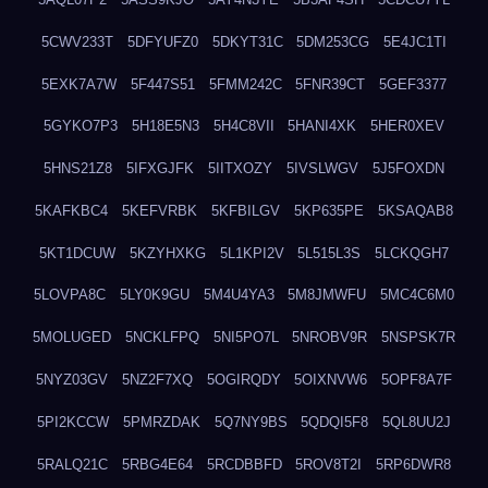
5CWV233T
5DFYUFZ0
5DKYT31C
5DM253CG
5E4JC1TI
5EXK7A7W
5F447S51
5FMM242C
5FNR39CT
5GEF3377
5GYKO7P3
5H18E5N3
5H4C8VII
5HANI4XK
5HER0XEV
5HNS21Z8
5IFXGJFK
5IITXOZY
5IVSLWGV
5J5FOXDN
5KAFKBC4
5KEFVRBK
5KFBILGV
5KP635PE
5KSAQAB8
5KT1DCUW
5KZYHXKG
5L1KPI2V
5L515L3S
5LCKQGH7
5LOVPA8C
5LY0K9GU
5M4U4YA3
5M8JMWFU
5MC4C6M0
5MOLUGED
5NCKLFPQ
5NI5PO7L
5NROBV9R
5NSPSK7R
5NYZ03GV
5NZ2F7XQ
5OGIRQDY
5OIXNVW6
5OPF8A7F
5PI2KCCW
5PMRZDAK
5Q7NY9BS
5QDQI5F8
5QL8UU2J
5RALQ21C
5RBG4E64
5RCDBBFD
5ROV8T2I
5RP6DWR8