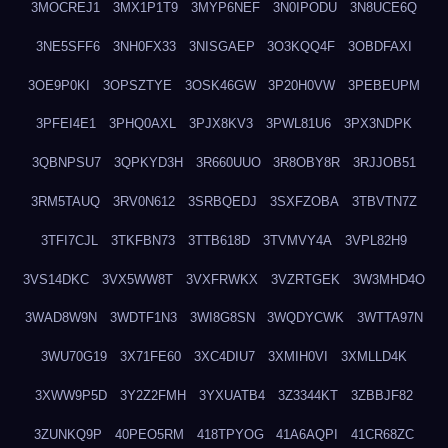
3MOCREJ1
3MX1P1T9
3MYP6NEF
3N0IPODU
3N8UCE6Q
3NE5SFF6
3NH0FX33
3NISGAEP
3O3KQQ4F
3OBDFAXI
3OE9P0KI
3OPSZTYE
3OSK46GW
3P20H0VW
3PEBEUPM
3PFEI4E1
3PHQ0AXL
3PJX8KV3
3PWL81U6
3PX3NDPK
3QBNPSU7
3QPKYD3H
3R660UUO
3R8OBY8R
3RJJOB51
3RM5TAUQ
3RV0N612
3SRBQEDJ
3SXFZOBA
3TBVTN7Z
3TFI7CJL
3TKFBN73
3TTB618D
3TVMVY4A
3VPL82H9
3VS14DKC
3VX5WW8T
3VXFRWKX
3VZRTGEK
3W3MHD4O
3WAD8W9N
3WDTF1N3
3WI8G8SN
3WQDYCWK
3WTTA97N
3WU70G19
3X71FE60
3XC4DIU7
3XMIH0VI
3XMLLD4K
3XWW9P5D
3Y2Z2FMH
3YXUATB4
3Z3344KT
3ZBBJF82
3ZUNKQ9P
40PEO5RM
418TPYOG
41A6AQPI
41CR68ZC