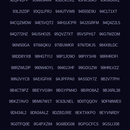
92QF91PP
939W5AR4
93BCKCKZ
93HKS0RJ
93KMD0XZ
93L2IZDP
93Q1LPRJ
944UTVW8
94555E9U
94CLT1XT
94CQZMDW
94E5VQT2
94H1UCPR
94J2GRFM
94Q4Z2L5
94Q772HZ
94USHO25
95QVZ7XT
95VSPH17
96G7WZOM
96NI50GA
97I66QKU
97IBUWKR
97N7DKJ5
984XBLDC
98DD8YXB
98HGTYIJ
98P1JO9O
98PIYSH9
98RHROFI
98RZWLDP
990W4OYL
9940JJHF
99GDI1ZW
99HRLVZZ
99NJVYC8
9AEIGFHX
9AJPFPA0
9AS5DY7Z
9B2V77PH
9B4CT9PZ
9BEYVG9H
9BGYPM4O
9BIRO8AZ
9BJ6RL38
9BKZ7AVO
9BM67W1T
9C63LNEL
9D0TQQOV
9DFN8WE0
9DI434L2
9DN34ALZ
9DZBDJRE
9EKTXKPO
9EYVNRDY
9G0TFQ0E
9G4PXZ84
9G68DG08
9GPGCFCS
9GSLIJ08