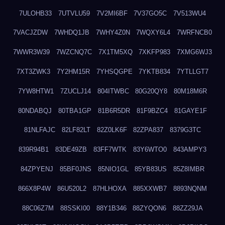
7ULOHB33
7UTVLU59
7V2MI6BF
7V37GO5C
7V513WU4
7VACJZDW
7WHDQ1JB
7WHY4Z0N
7WQXY6L4
7WRFNCB0
7WWR3W39
7WZCNQ7C
7X1TM5XQ
7XKFP983
7XMG6WJ3
7XT3ZWK3
7Y2HM15R
7YHSQGPE
7YKTB834
7YTLLGT7
7YW8HTW1
7ZUCLJ14
804ITWBC
80G20QY8
80M18M6R
80NDABQJ
80TBA1GP
81B6R5DR
81F9BZC4
81GAYE1F
81NLFAJC
82LF82LT
82Z0LK6F
82ZPA837
8379G3TC
839R94B1
83DE49ZB
83FF7WTK
83Y6WTO0
843AMPY3
84ZPYENJ
85BF0JNS
85NIO1GL
85YB83US
85Z8IMBR
866X8P4W
86U520L2
87HLHOXA
885XXWB7
8893NQNM
88C06Z7M
88SSKI00
88Y1B346
88ZYQON6
88ZZ29JA