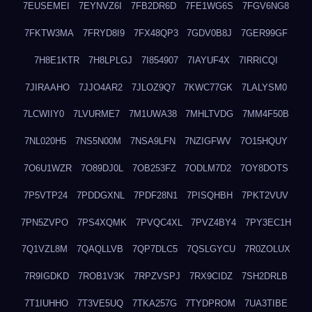
7EUSEMEI
7EYNVZ6I
7FB2DR6D
7FE1WG6S
7FGV6NG8
7FKTW3MA
7FRYD8I9
7FX48QP3
7GDV0B8J
7GER99GF
7H8E1KTR
7H8LPLGJ
7I854907
7IAYUF4X
7IRRICQI
7JIRAAHO
7JJO4AR2
7JLOZ9Q7
7KWC77GK
7LALYSM0
7LCWIIY0
7LVURME7
7M1UWA38
7MHLTVDG
7MM4F50B
7NL020H5
7NS5N00M
7NSA9LFN
7NZIGFWV
7O15HQUY
7O6U1WZR
7O89DJ0L
7OB253FZ
7ODLM7D2
7OY8DOTS
7P5VTP24
7PDDGXNL
7PDF28N1
7PISQHBH
7PKT2VUV
7PN5ZVPO
7PS4XQMK
7PVQC4XL
7PVZ4BY4
7PY3EC1H
7Q1VZL8M
7QAQLLVB
7QP7DLC5
7QSLGYCU
7R0ZOLUX
7R9IGDKD
7ROB1V3K
7RPZVSPJ
7RX9CIDZ
7SH2DRLB
7T1IUHHO
7T3VE5UQ
7TKA257G
7TYDPROM
7UA3TIBE