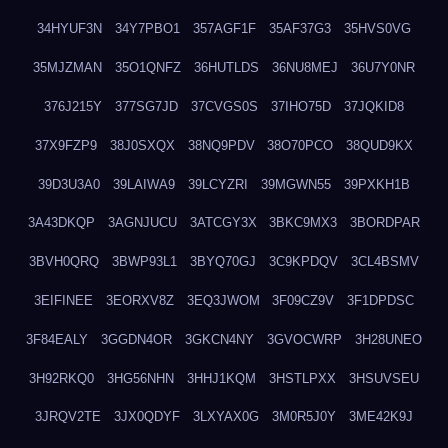
34HYUF3N
34Y7PBO1
357AGF1F
35AF37G3
35HVS0VG
35MJZMAN
35O1QNFZ
36HUTLDS
36NU8MEJ
36U7Y0NR
376J215Y
377SG7JD
37CVGS0S
37IHO75D
37JQKID8
37X9FZP9
38J0SXQX
38NQ9PDV
38O70PCO
38QUD9KX
39D3U3A0
39LAIWA9
39LCYZRI
39MGWN55
39PXKH1B
3A43DKQP
3AGNJUCU
3ATCGY3X
3BKC9MX3
3BORDPAR
3BVH0QRQ
3BWP93L1
3BYQ70GJ
3C9KPDQV
3CL4BSMV
3EIFINEE
3EORXV8Z
3EQ3JWOM
3F09CZ9V
3F1DPDSC
3F84EALY
3GGDN4OR
3GKCN4NY
3GVOCWRP
3H28UNEO
3H92RKQ0
3HG56NHN
3HHJ1KQM
3HSTLPXX
3HSUVSEU
3JRQV2TE
3JX0QDYF
3LXYAX0G
3M0R5J0Y
3ME42K9J