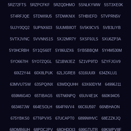
5RZ72FTS
5RZPCFKF
5RZQDHMO
5SNLKYWW
5ST3XE0K
5T4RFJQE
5TDWI9U5
5TDWKNIX
5THBIEFD
5TVPRN5V
5UJY0QQ2
5UPNX603
5UUMB8OT
5V5K9CVS
5VB3LIYB
5VTXJVNC
5VVNNS1S
5XJ2MR7Y
5XSF9JLS
5XU6ZP3A
5Y0HCRBH
5Y1QS60T
5Y86UZX6
5YB5BBQM
5YHM530M
5YO667IH
5YO7ZQGL
5Z1BWJEZ
5Z1VP9TD
5ZYFJGV9
60IZ2Y44
60X8LPUK
62LJGRE8
6316UU0I
634ZKLU1
63MVU7SW
63SPQINX
63WDQUHH
63X60DYM
64996J11
659M6G4O
65TIBAG5
65TN6NPQ
65UV4E1K
660K94O5
663467JW
664ESOLH
664FNVV4
66C6U597
66NBHAON
675YBKS0
67T6PVX5
67UCAPT0
6899WHVC
68EZZKJQ
68OMB6UH
68PDCJPV
68QHDOI3
699GTUTR
69KWPV8F