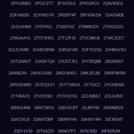
2PFU2MB3
2PGICZT7
2PJA33U1
2PK01RCU
2Q6V9UEG
2QFIABDG
2QYABSTR
2R02B74P
2RPXRAZM
2SAV54DE
2SS1XHM0
2T0TIR21
2T4QFIOC
2T8M8OOV
2TGAD2ZO
2TMUAAY5
2TOT3HO1
2TT1JPJ0
2TVCNBU8
2TWC2CET
2U1JCAWR
2UABCBNW
2UBGKVBI
2UFYK23Q
2UHBAVSU
2UT1DWVT
2VA5KTQ4
2VUSTJE1
2VY55Q8B
2W29565T
2W496244
2WADJS4M
2WGUIKKG
2WK2EL88
2WNPNKRH
2WV0ZHMD
2X7CQ1SY
2XYTJWGS
2Y7I1IC2
2YKK8NSK
2YT95AO1
2YV3O361
2YXVOCOL
2Z2JNBKZ
2ZAJL9NV
30D5VUM9
30W729OG
31BVSCBT
31L8FP95
31M0MR2X
32AT2VLN
32MATDBP
336RPFHA
33ANXYRH
33CR504T
33DY1V30
33T04ZZ0
3404O7P1
3478760D
34F92RUM