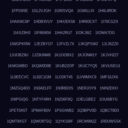
1FP03I5E
1GL2VJGH
1GRISVQA
1GWILLXI
1H4L4ROK
1HAKMC6P
1HDB3VUY
1HHJEK58
1HR93CXT
1I70CGZX
1IASZ8H3
1IF86W04
1IHA2RU7
1IOKJ9IZ
1IOWA7OG
1IWGPKRW
1JEZBYO7
1JFVZL7X
1JKQPSW2
1JL35ZZ0
1JUOBZ9U
1JZ9UNM8
1K1OOBX2
1KJONM1Y
1KJVH227
1KMG68BO
1KQW0D9E
1KUB22OP
1KUC7YQ5
1KVUSEU1
1L0EECVC
1L92C1GM
1LO2KT45
1LVWMXC9
1MF16JX6
1MZGQ4D3
1N3AELFF
1N3R82X5
1NERJOY9
1NIN2DXO
1NIPGIQG
1NTYF4RH
1NZ06F8Q
1OELGBE2
1OUI6BYG
1PET0A5T
1PMAFB0V
1PSGIWB2
1Q3BPV0D
1QBCT8D3
1QMT9XGT
1QWO8TSQ
1QYKS8IF
1RCW99QZ
1RDUWSSK