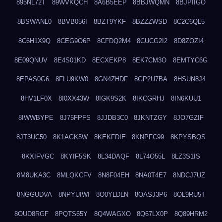
895NL72T
89WVKQCH
8A6B5EEP
8BBJWQMN
8BJPIIGO
8BSWANL0
8BVB056I
8BZT9YKF
8BZZZWSD
8C2C6QL5
8C6H1X9Q
8CEG9O6P
8CFDQ2M4
8CUCG2I2
8D8ZOZI4
8E09QNUV
8E4S01KD
8ECXEKP8
8EK7CM3O
8EMTYC6G
8EPAS0G6
8FLU9KW0
8GN4ZHDF
8GP2U7BA
8HSUN8J4
8HV1LF0X
8I0XX43W
8IGK9S2K
8IKCGRHJ
8IN6KUU1
8IWWBYPE
8J75FPFS
8JJDB3C0
8JKNTZGY
8JO7GZIF
8JT3UC50
8K1AGK5W
8KEKFDIE
8KNPFC99
8KPYSBQS
8KXIFVGC
8KYIF5SK
8L34DAQF
8L74O55L
8LZ3S1IS
8M8UKA3C
8MLQKCFV
8N8F04EH
8NA0T4E7
8NDCJ7UZ
8NGGUDVA
8NPYUIWI
8O0YLDLN
8OASJ3P6
8OL9RU5T
8OUD8RGF
8PQTS65Y
8Q4WAGXO
8Q67LX0P
8Q89HRM2