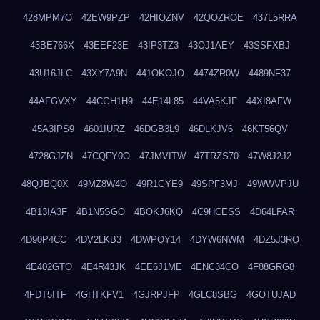
428MPM7O
42EW9PZP
42HIOZNV
42QOZROE
437L5RRA
43BE766X
43EEF23E
43IP3TZ3
43OJ1AEY
43SSFXBJ
43U16JLC
43XY7A9N
441OKOJO
4474ZR0W
4489NF37
44AFGVXY
44CGH1H9
44E14L85
44VA5KJF
44XI8AFW
45A3IPS9
4601IURZ
46DGB3L9
46DLKJV6
46KT56QV
4728GJZN
47CQFY0O
47JMVITW
47TRZS70
47W8J2J2
48QJBQ0X
49MZ8W4O
49R1GYE9
49SPF3MJ
49WWVPJU
4B13IA3F
4B1N5SGO
4BOKJ6KQ
4C9HCESS
4D64LFAR
4D90P4CC
4DV2LKB3
4DWPQY14
4DYW6NWM
4DZ5J3RQ
4E402GTO
4E4R43JK
4EE6J1ME
4ENC34CO
4F88GRG8
4FDT5ITF
4GHTKFV1
4GJRPJFP
4GLC8SBG
4GOTUJAD