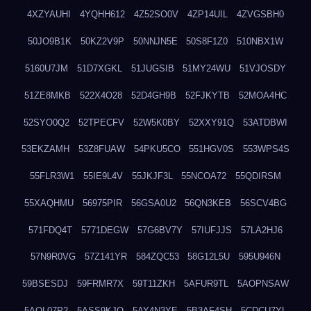
4XZYAUHI
4YQHH612
4Z52SO0V
4ZP14UIL
4ZVGSBH0
50JO9B1K
50KZ2V9P
50NNJN5E
50S8F1Z0
510NBX1W
5160U7JM
51D7XGKL
51JUGSIB
51MY24WU
51VJOSDY
51ZE8MKB
522X4O28
52D4GH9B
52FJKYTB
52MOA4HC
52SYO0Q2
52TPECFV
52W5K0BY
52XXY91Q
53ATDBWI
53EKZAMH
53Z8FUAW
54PKU5CO
551HGV0S
553WPS4S
55FLR3W1
55IE9L4V
55JKJF3L
55NCOA72
55QDIRSM
55XAQHMU
56975PIR
56GSA0U2
56QN3KEB
56SCV4BG
571FDQ4T
5771DEGW
57G6BV7Y
57IUFJJS
57LA2HJ6
57N9R0VG
57Z141YR
584ZQC53
58G12L5U
595U946N
59BSESDJ
59FRMR7X
59T11ZKH
5AFUR9TL
5AOPNSAW
5AQL07P2
5ASS9KJO
5AY4N3YE
5B3AF4SH
5CDCU7YL