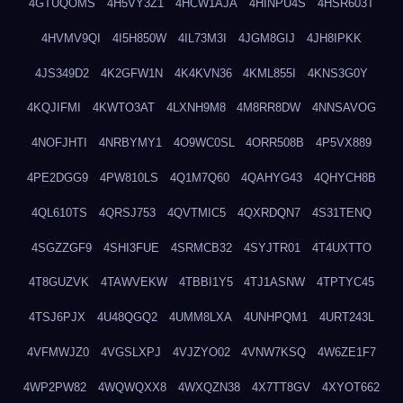
4GTUQOMS
4H5VY3Z1
4HCW1AJA
4HINPU4S
4HSR603T
4HVMV9QI
4I5H850W
4IL73M3I
4JGM8GIJ
4JH8IPKK
4JS349D2
4K2GFW1N
4K4KVN36
4KML855I
4KNS3G0Y
4KQJIFMI
4KWTO3AT
4LXNH9M8
4M8RR8DW
4NNSAVOG
4NOFJHTI
4NRBYMY1
4O9WC0SL
4ORR508B
4P5VX889
4PE2DGG9
4PW810LS
4Q1M7Q60
4QAHYG43
4QHYCH8B
4QL610TS
4QRSJ753
4QVTMIC5
4QXRDQN7
4S31TENQ
4SGZZGF9
4SHI3FUE
4SRMCB32
4SYJTR01
4T4UXTTO
4T8GUZVK
4TAWVEKW
4TBBI1Y5
4TJ1ASNW
4TPTYC45
4TSJ6PJX
4U48QGQ2
4UMM8LXA
4UNHPQM1
4URT243L
4VFMWJZ0
4VGSLXPJ
4VJZYO02
4VNW7KSQ
4W6ZE1F7
4WP2PW82
4WQWQXX8
4WXQZN38
4X7TT8GV
4XYOT662