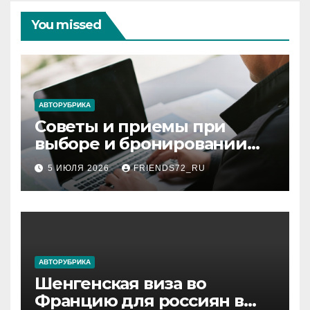
You missed
АВТОРУБРИКА
Советы и приемы при
выборе и бронировании
авиабилетов
5 ИЮЛЯ 2026
FRIENDS72_RU
АВТОРУБРИКА
Шенгенская виза во
Францию для россиян в