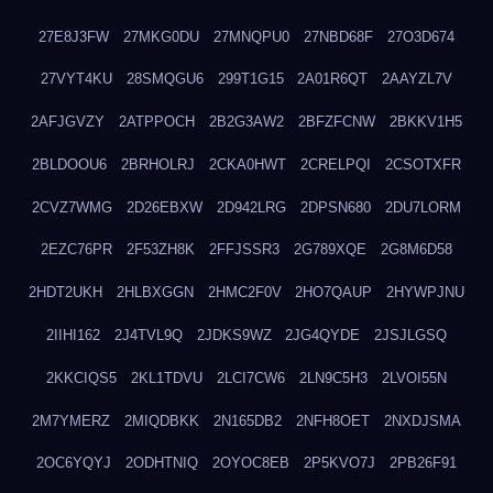
27E8J3FW
27MKG0DU
27MNQPU0
27NBD68F
27O3D674
27VYT4KU
28SMQGU6
299T1G15
2A01R6QT
2AAYZL7V
2AFJGVZY
2ATPPOCH
2B2G3AW2
2BFZFCNW
2BKKV1H5
2BLDOOU6
2BRHOLRJ
2CKA0HWT
2CRELPQI
2CSOTXFR
2CVZ7WMG
2D26EBXW
2D942LRG
2DPSN680
2DU7LORM
2EZC76PR
2F53ZH8K
2FFJSSR3
2G789XQE
2G8M6D58
2HDT2UKH
2HLBXGGN
2HMC2F0V
2HO7QAUP
2HYWPJNU
2IIHI162
2J4TVL9Q
2JDKS9WZ
2JG4QYDE
2JSJLGSQ
2KKCIQS5
2KL1TDVU
2LCI7CW6
2LN9C5H3
2LVOI55N
2M7YMERZ
2MIQDBKK
2N165DB2
2NFH8OET
2NXDJSMA
2OC6YQYJ
2ODHTNIQ
2OYOC8EB
2P5KVO7J
2PB26F91