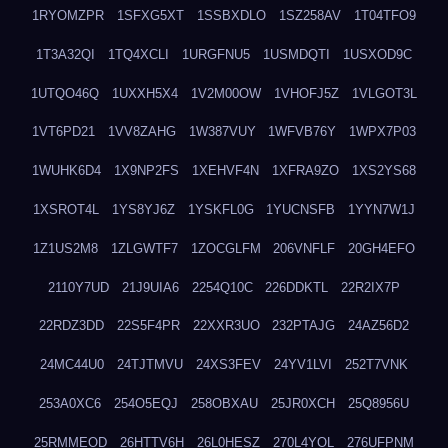
1RYOMZPR
1SFXG5XT
1SSBXDLO
1SZ258AV
1T04TFO9
1T3A32QI
1TQ4XCLI
1URGFNU5
1USMDQTI
1USXOD9C
1UTQO46Q
1UXXH5X4
1V2M00OW
1VHOFJ5Z
1VLGOT3L
1VT6PD21
1VV8ZAHG
1W387VUY
1WFVB76Y
1WPX7P03
1WUHK6D4
1X9NP2FS
1XEHVF4N
1XFRA9ZO
1XS2YS68
1XSROT4L
1YS8YJ6Z
1YSKFL0G
1YUCNSFB
1YYN7W1J
1Z1US2M8
1ZLGWTF7
1ZOCGLFM
206VNFLF
20GH4EFO
2110Y7UD
21J9UIA6
2254Q10C
226DDKTL
22R2IX7P
22RDZ3DD
22S5F4PR
22XXR3UO
232PTAJG
24AZ56D2
24MC44U0
24TJTMVU
24XS3FEV
24YV1LVI
252T7VNK
253A0XC6
254O5EQJ
258OBXAU
25JR0XCH
25Q8956U
25RMMEOD
26HTTV6H
26L0HESZ
270L4YOL
276UFPNM