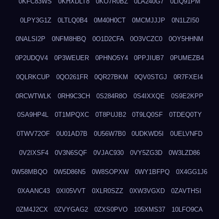
0KFC83WS
0KHXDLT8
0KO7R0BZ
0LA240G7
0LIQ91PM
0LPY3G1Z
0LTLQ0B4
0M40H0CT
0MCMJJJP
0N1LZI50
0NALSI2P
0NFM8HBQ
0O1D2CFA
0O3VCZC0
0OY5HHNM
0P2UDQV4
0P3WEUER
0PHNO5Y4
0PPJIUB7
0PUMEZB4
0QLRKCUP
0QO261FR
0QR27BKM
0QV0STGJ
0R7FXEI4
0RCWTWLK
0RH9C3CH
0S284R8O
0S4IXXQE
0S9E2KPP
0SA9HP4L
0T1MPQXC
0T8PUJB2
0T9LQ0SF
0TDEQ0TY
0TWV72OF
0U01AD7B
0U56W7B0
0UDKWD5I
0UELVNFD
0V2IXSF4
0V3N6SQF
0VJAC930
0VY5ZG3D
0W3LZD86
0W58MBQO
0W5D86N5
0W8SOPXW
0WY1BFPQ
0X4GG1J6
0XAANC43
0XI05VVT
0XLR0SZZ
0XW3VGXD
0ZAVTHSI
0ZM4J2CX
0ZVYGAG2
0ZXS0PVO
105XMS37
10LFO9CA