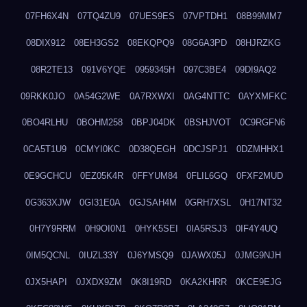
07FH6X4N
07TQ4ZU9
07UES9ES
07VPTDH1
08B99MM7
08DIX912
08EH3GS2
08EKQPQ9
08G6A3PD
08HJRZKG
08R2TE13
091V6YQE
0959345H
097C3BE4
09DI9AQ2
09RKK0JO
0A54G2WE
0A7RXWXI
0AG4NTTC
0AYXMFKC
0BO4RLHU
0BOHM258
0BPJ04DK
0BSHJVOT
0C9RGFN6
0CA5T1U9
0CMYI0KC
0D38QEGH
0DCJSPJ1
0DZMHHX1
0E9GCHCU
0EZ05K4R
0FFYUM84
0FLIL6GQ
0FXF2MUD
0G363XJW
0GI31E0A
0GJSAH4M
0GRH7XSL
0H17NT32
0H7Y9RRM
0H9OI0N1
0HYK5SEI
0IA5RSJ3
0IF4Y4UQ
0IM5QCNL
0IUZL33Y
0J6YMSQ9
0JAWX05J
0JMG9NJH
0JX5HAPI
0JXDX9ZM
0K8I19RD
0KA2KHRR
0KCE9EJG