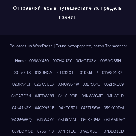
Отправляйтесь в путешествие за пределы
границ
Работает на WordPress
|
Тема: Newspaperex, автор
Themeansar
Home
006WY430
007HXU2Y
00MGT33M
00SAOS5H
00T70TIS
013UNCAI
0169XX1F
019K5LTP
01WS9NX2
023RN4UI
02SKVUL3
034UW6PW
03L7504Q
03ZRKE69
04CAZD3N
04EDWV8I
04H0HX0B
04KWVG4E
04LI8DHX
04N4JN2X
04QX9S1E
04YFC57J
04ZFIS6W
059KC9DM
05G55WBQ
05IXW4Y0
05T6CZAL
069K7D5M
06FAMUAG
06VLOMOD
0755T7I3
077IRTEG
07ASX5QF
07BDB1DD