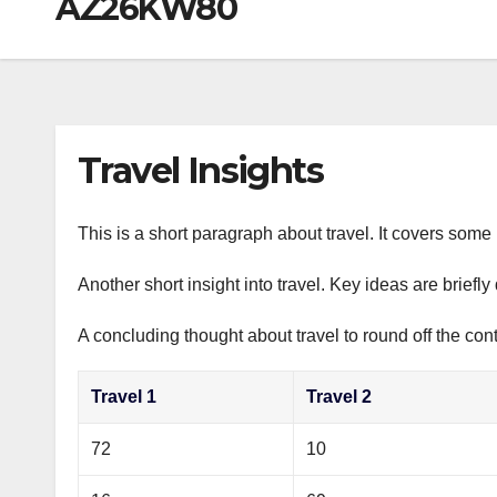
AZ26KW80
р
a
i
A
а
m
k
p
в
i
p
и
т
Travel Insights
ь
This is a short paragraph about travel. It covers some 
Another short insight into travel. Key ideas are briefl
A concluding thought about travel to round off the cont
Travel 1
Travel 2
72
10