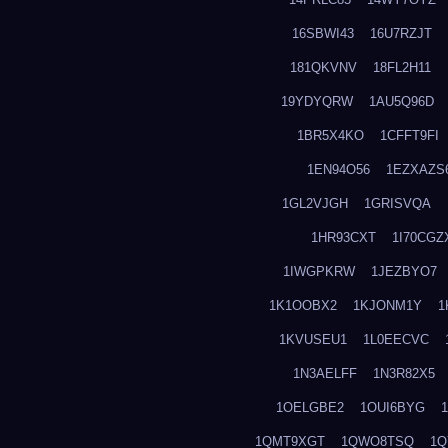
16SBWI43
16U7RZJT
181QKVNV
18FL2H11
19YDYQRW
1AU5Q96D
1BR5X4KO
1CFFT9FI
1EN94O56
1EZXAZS
1GL2VJGH
1GRISVQA
1HR93CXT
1I70CGZ
1IWGPKRW
1JEZBYO7
1K1OOBX2
1KJONM1Y
1
1KVUSEU1
1L0EECVC
1N3AELFF
1N3R82X5
1OELGBE2
1OUI6BYG
1QMT9XGT
1QWO8TSQ
1Q