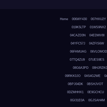
Home
006WY430
007HXU2Y
019K5LTP
01WS9NX2
04CAZD3N
04EDWV8I
04YFC57J
04ZFIS6W
06FAMUAG
06VLOMOD
07TQ4ZU9
07UES9ES
08G6A3PD
08HJRZK
09RKK0JO
0A54G2WE
0
0BPJ04DK
0BSHJVOT
0DZMHHX1
0E9GCHCU
0GI31E0A
0GJSAH4M