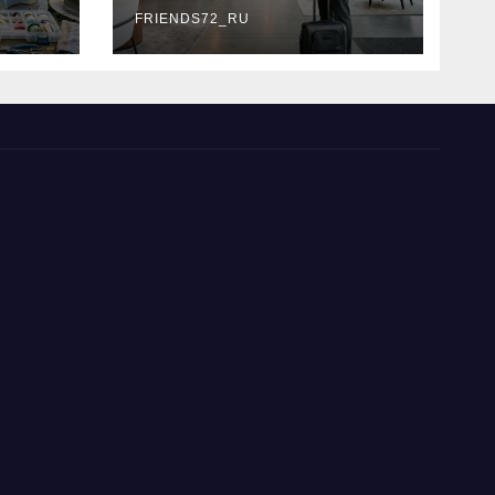
типы
FRIENDS72_RU