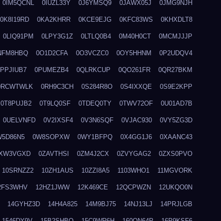
0IM5QCNL
0IUZL33Y
0J6YMSQ9
0JAWX05J
0JMG9NJH
0K8I19RD
0KA2KHRR
0KCE9EJG
0KFC83WS
0KHXDLT8
0LIQ91PM
0LPY3G1Z
0LTLQ0B4
0M40H0CT
0MCMJJJP
NFM8HBQ
0O1D2CFA
0O3VCZC0
0OY5HHNM
0P2UDQV4
0PPJIUB7
0PUMEZB4
0QLRKCUP
0QO261FR
0QR27BKM
0RCWTWLK
0RH9C3CH
0S284R8O
0S4IXXQE
0S9E2KPP
0T8PUJB2
0T9LQ0SF
0TDEQ0TY
0TWV72OF
0U01AD7B
0UELVNFD
0V2IXSF4
0V3N6SQF
0VJAC930
0VY5ZG3D
W5D86N5
0W8SOPXW
0WY1BFPQ
0X4GG1J6
0XAANC43
XW3VGXD
0ZAVTHSI
0ZM4J2CX
0ZVYGAG2
0ZXS0PVO
10SRNZZ2
10ZH1AUS
10ZZI8A5
1103WHO1
11MGVORK
2FS3WHV
12HZ1JWW
12K469CE
12QCPWZN
12UKQO0N
14GYHZ3D
14H4A825
14M9BJ75
14NJ13LJ
14PRJLGB
1546DY9V
15B2SHBQ
15C9WR6H
160ON64P
16P9KSF6