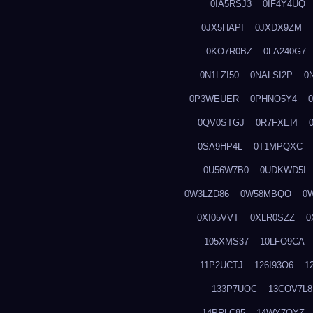
0IA5RSJ3
0IF4Y4UQ
0JX5HAPI
0JXDX9ZM
0KO7R0BZ
0LA240G7
0N1LZI50
0NALSI2P
0
0P3WEUER
0PHNO5Y4
0QV0STGJ
0R7FXEI4
0SA9HP4L
0T1MPQXC
0U56W7B0
0UDKWD5I
0W3LZD86
0W58MBQO
0
0XI05VVT
0XLR0SZZ
0
105XMS37
10LFO9CA
11P2UCTJ
126I93O6
1
133P7UOC
13COV7L8
14PRLC85
14WY7OYZ