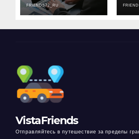
FRIENDS72_RU
дне
FRIEND
нео
док
VistaFriends
Отправляйтесь в путешествие за пределы гра