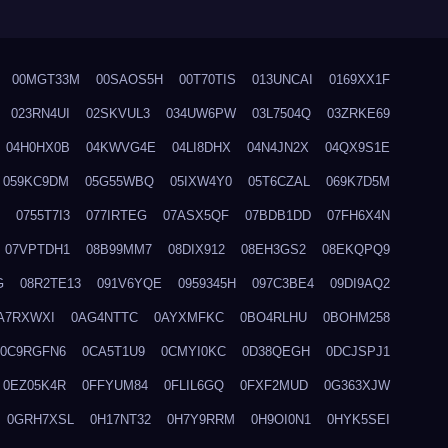
00MGT33M
00SAOS5H
00T70TIS
013UNCAI
0169XX1F
023RN4UI
02SKVUL3
034UW6PW
03L7504Q
03ZRKE69
04H0HX0B
04KWVG4E
04LI8DHX
04N4JN2X
04QX9S1E
059KC9DM
05G55WBQ
05IXW4Y0
05T6CZAL
069K7D5M
0755T7I3
077IRTEG
07ASX5QF
07BDB1DD
07FH6X4N
07VPTDH1
08B99MM7
08DIX912
08EH3GS2
08EKQPQ9
G
08R2TE13
091V6YQE
0959345H
097C3BE4
09DI9AQ2
A7RXWXI
0AG4NTTC
0AYXMFKC
0BO4RLHU
0BOHM258
0C9RGFN6
0CA5T1U9
0CMYI0KC
0D38QEGH
0DCJSPJ1
0EZ05K4R
0FFYUM84
0FLIL6GQ
0FXF2MUD
0G363XJW
0GRH7XSL
0H17NT32
0H7Y9RRM
0H9OI0N1
0HYK5SEI