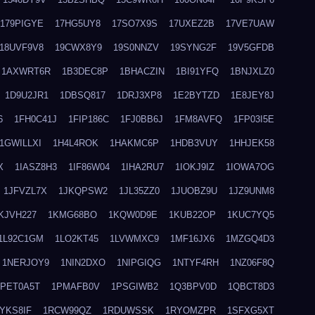
179PIGYE
17HG5UY8
17SO7X9S
17UXEZ2B
17VE7UAW
18UVF9V8
19CWX8Y9
19S0NNZV
19SYNG2F
19V5GFDB
1AXWRT6R
1B3DEC8P
1BHACZIN
1BI91YFQ
1BNJXLZ0
1D9U2JR1
1DBSQ817
1DRJ3XP8
1E2BYTZD
1E8JEY8J
6
1FH0C41J
1FIP186C
1FJ0BB6J
1FM8AVFQ
1FP03I5E
1GWILLXI
1H4L4ROK
1HAKMC6P
1HDB3VUY
1HHJEK58
X
1IASZ8H3
1IF86W04
1IHA2RU7
1IOKJ9IZ
1IOWA7OG
1JFVZL7X
1JKQPSW2
1JL35ZZ0
1JUOBZ9U
1JZ9UNM8
KJVH227
1KMG68BO
1KQW0D9E
1KUB22OP
1KUC7YQ5
1L92C1GM
1LO2KT45
1LVWMXC9
1MF16JX6
1MZGQ4D3
1NERJOY9
1NIN2DXO
1NIPGIQG
1NTYF4RH
1NZ06F8Q
1PET0A5T
1PMAFB0V
1PSGIWB2
1Q3BPV0D
1QBCT8D3
YKS8IF
1RCW99QZ
1RDUWSSK
1RYOMZPR
1SFXG5XT