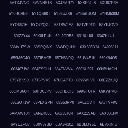
5VTXJVNC
5VVNNS1S
5XJ2MR7Y
5XSF9JLS
5XU6ZP3A
5Y0HCRBH
5Y1QS60T
5Y86UZX6
5YB5BBQM
5YHM530M
5YO667IH
5YO7ZQGL
5Z1BWJEZ
5Z1VP9TD
5ZYFJGV9
60IZ2Y44
60X8LPUK
62LJGRE8
6316UU0I
634ZKLU1
63MVU7SW
63SPQINX
63WDQUHH
63X60DYM
64996J11
659M6G4O
65TIBAG5
65TN6NPQ
65UV4E1K
660K94O5
663467JW
664ESOLH
664FNVV4
66C6U597
66NBHAON
675YBKS0
67T6PVX5
67UCAPT0
6899WHVC
68EZZKJQ
68OMB6UH
68PDCJPV
68QHDOI3
699GTUTR
69KWPV8F
69LSOT1W
69PLXGPN
69S53RP0
6A5ZOVTI
6A7TVFIW
6AMAWT34
6ANZ4C8L
6AS3LJQ4
6AX21SAB
6AX80CNX
6AYEZFQ7
6B0V87BD
6BA9R10Z
6BUMJY5E
6BVXINIU