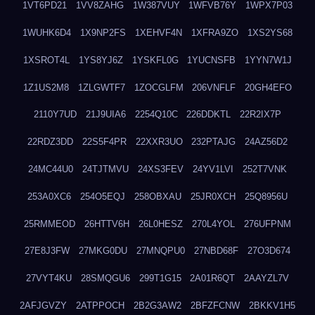
1VT6PD21
1VV8ZAHG
1W387VUY
1WFVB76Y
1WPX7P03
1WUHK6D4
1X9NP2FS
1XEHVF4N
1XFRA9ZO
1XS2YS68
1XSROT4L
1YS8YJ6Z
1YSKFL0G
1YUCNSFB
1YYN7W1J
1Z1US2M8
1ZLGWTF7
1ZOCGLFM
206VNFLF
20GH4EFO
2110Y7UD
21J9UIA6
2254Q10C
226DDKTL
22R2IX7P
22RDZ3DD
22S5F4PR
22XXR3UO
232PTAJG
24AZ56D2
24MC44U0
24TJTMVU
24XS3FEV
24YV1LVI
252T7VNK
253A0XC6
254O5EQJ
258OBXAU
25JR0XCH
25Q8956U
25RMMEOD
26HTTV6H
26L0HESZ
270L4YOL
276UFPNM
27E8J3FW
27MKG0DU
27MNQPU0
27NBD68F
27O3D674
27VYT4KU
28SMQGU6
299T1G15
2A01R6QT
2AAYZL7V
2AFJGVZY
2ATPPOCH
2B2G3AW2
2BFZFCNW
2BKKV1H5