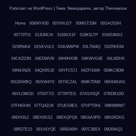
Работает на WordPress
|
Тема: Newspaperex, автор
Themeansar
Home
006WY430
007HXU2Y
00MGT33M
00SAOS5H
00T70TIS
013UNCAI
0169XX1F
019K5LTP
01WS9NX2
023RN4UI
02SKVUL3
034UW6PW
03L7504Q
03ZRKE69
04CAZD3N
04EDWV8I
04H0HX0B
04KWVG4E
04LI8DHX
04N4JN2X
04QX9S1E
04YFC57J
04ZFIS6W
059KC9DM
05G55WBQ
05IXW4Y0
05T6CZAL
069K7D5M
06FAMUAG
06VLOMOD
0755T7I3
077IRTEG
07ASX5QF
07BDB1DD
07FH6X4N
07TQ4ZU9
07UES9ES
07VPTDH1
08B99MM7
08DIX912
08EH3GS2
08EKQPQ9
08G6A3PD
08HJRZKG
08R2TE13
091V6YQE
0959345H
097C3BE4
09DI9AQ2