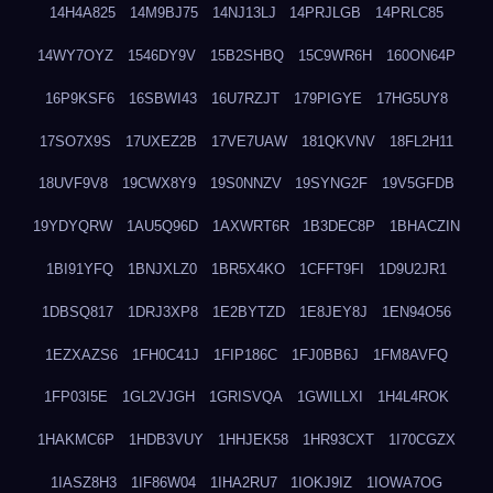
14H4A825
14M9BJ75
14NJ13LJ
14PRJLGB
14PRLC85
14WY7OYZ
1546DY9V
15B2SHBQ
15C9WR6H
160ON64P
16P9KSF6
16SBWI43
16U7RZJT
179PIGYE
17HG5UY8
17SO7X9S
17UXEZ2B
17VE7UAW
181QKVNV
18FL2H11
18UVF9V8
19CWX8Y9
19S0NNZV
19SYNG2F
19V5GFDB
19YDYQRW
1AU5Q96D
1AXWRT6R
1B3DEC8P
1BHACZIN
1BI91YFQ
1BNJXLZ0
1BR5X4KO
1CFFT9FI
1D9U2JR1
1DBSQ817
1DRJ3XP8
1E2BYTZD
1E8JEY8J
1EN94O56
1EZXAZS6
1FH0C41J
1FIP186C
1FJ0BB6J
1FM8AVFQ
1FP03I5E
1GL2VJGH
1GRISVQA
1GWILLXI
1H4L4ROK
1HAKMC6P
1HDB3VUY
1HHJEK58
1HR93CXT
1I70CGZX
1IASZ8H3
1IF86W04
1IHA2RU7
1IOKJ9IZ
1IOWA7OG