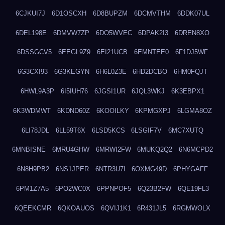
6CJKUI7J
6D1OSCXH
6D8BUPZM
6DCMVTHM
6DDK07UL
6DEL198E
6DMVW7ZP
6DO5WVEC
6DPAK2I3
6DREN8XO
6DSSGCV5
6EEGL9Z9
6EI21UCB
6EMNTEE0
6F1DJ5WF
6G3CXI93
6G3KEGYN
6H6L0Z3E
6HD2DCBO
6HM0FQJT
6HWL9A3P
6I5IUH76
6JGSI1UR
6JQL3WKJ
6K3EBPX1
6K3WDMWT
6KDND60Z
6KOOILKY
6KPMGXPJ
6LGMA8OZ
6LI78JDL
6LL59T6X
6LSD5KCS
6LSGIF7V
6MC7XUTQ
6MNBISNE
6MRU4GHW
6MRWI2FW
6MUKQ2Q2
6N6MCPD2
6N8H9PB2
6NS1JPER
6NTR3U7I
6OXMG49D
6PHYGAFF
6PM1Z7A5
6PO2WC0X
6PPNPOF5
6Q23B2FW
6QE19FL3
6QEEKCMR
6QKOAUOS
6QVIJ1K1
6R431JL5
6RGMWOLX