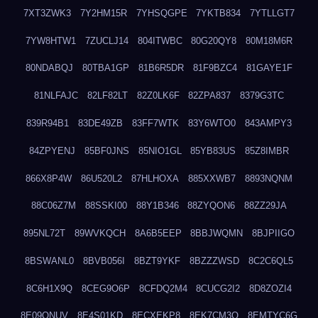
7XT3ZWK3
7Y2HM15R
7YHSQGPE
7YKTB834
7YTLLGT7
7YW8HTW1
7ZUCLJ14
804ITWBC
80G20QY8
80M18M6R
80NDABQJ
80TBA1GP
81B6R5DR
81F9BZC4
81GAYE1F
81NLFAJC
82LF82LT
82Z0LK6F
82ZPA837
8379G3TC
839R94B1
83DE49ZB
83FF7WTK
83Y6WTO0
843AMPY3
84ZPYENJ
85BF0JNS
85NIO1GL
85YB83US
85Z8IMBR
866X8P4W
86U520L2
87HLHOXA
885XXWB7
8893NQNM
88C06Z7M
88SSKI00
88Y1B346
88ZYQON6
88ZZ29JA
895NL72T
89WVKQCH
8A6B5EEP
8BBJWQMN
8BJPIIGO
8BSWANL0
8BVB056I
8BZT9YKF
8BZZZWSD
8C2C6QL5
8C6H1X9Q
8CEG9O6P
8CFDQ2M4
8CUCG2I2
8D8ZOZI4
8E09QNUV
8E4S01KD
8ECXEKP8
8EK7CM3O
8EMTYC6G