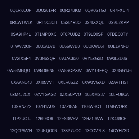
0QLRKCUP
0QO261FR
0QR27BKM
0QV0STGJ
0R7FXEI4
0RCWTWLK
0RH9C3CH
0S284R8O
0S4IXXQE
0S9E2KPP
0SA9HP4L
0T1MPQXC
0T8PUJB2
0T9LQ0SF
0TDEQ0TY
0TWV72OF
0U01AD7B
0U56W7B0
0UDKWD5I
0UELVNFD
0V2IXSF4
0V3N6SQF
0VJAC930
0VY5ZG3D
0W3LZD86
0W58MBQO
0W5D86N5
0W8SOPXW
0WY1BFPQ
0X4GG1J6
0XAANC43
0XI05VVT
0XLR0SZZ
0XW3VGXD
0ZAVTHSI
0ZM4J2CX
0ZVYGAG2
0ZXS0PVO
105XMS37
10LFO9CA
10SRNZZ2
10ZH1AUS
10ZZI8A5
1103WHO1
11MGVORK
11P2UCTJ
126I93O6
12FS3WHV
12HZ1JWW
12K469CE
12QCPWZN
12UKQO0N
133P7UOC
13COV7L8
14GYHZ3D