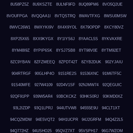
8U58PZ5Z
8U9XSZTE
8ULNF9FD
8UQ89PM6
8VO5Q2UE
8VOUFPGA
8VQQAA1I
8VTQSTRQ
8WAVTFXG
8WSU0MSW
8WVC26W1
8WXYKI9V
8X4X9YOL
8X79OPDP
8XCY80VZ
8XP25X65
8XX9KYGX
8Y1IYS6J
8YAACL5S
8YKVAXRE
8YM48I9Z
8YPIP6SK
8YSJ7SB8
8YT98V0E
8YTM92ET
8ZC9YBAN
8ZFZMEEQ
8ZPDT42T
8ZYB2DUK
902YJAIU
904RTRGF
90GLHP4O
9151RE2S
91536XNC
91M6TF5C
91S40MFE
927W4109
92D4V1SF
92NJMW74
92QEGUIC
92QF91PP
939W5AR4
93BCKCKZ
93HKS0RJ
93KMD0XZ
93L2IZDP
93Q1LPRJ
944UTVW8
94555E9U
94CLT1XT
94CQZMDW
94E5VQT2
94H1UCPR
94J2GRFM
94Q4Z2L5
94Q772HZ
94USHO25
95QVZ7XT
95VSPH17
96G7WZOM