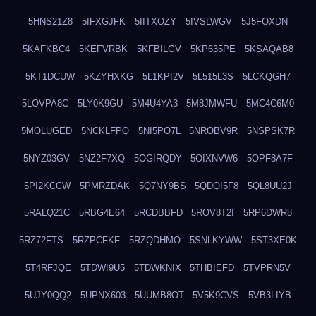
5HNS21Z8
5IFXGJFK
5IITXOZY
5IVSLWGV
5J5FOXDN
5KAFKBC4
5KEFVRBK
5KFBILGV
5KP635PE
5KSAQAB8
5KT1DCUW
5KZYHXKG
5L1KPI2V
5L515L3S
5LCKQGH7
5LOVPA8C
5LY0K9GU
5M4U4YA3
5M8JMWFU
5MC4C6M0
5MOLUGED
5NCKLFPQ
5NI5PO7L
5NROBV9R
5NSPSK7R
5NYZ03GV
5NZ2F7XQ
5OGIRQDY
5OIXNVW6
5OPF8A7F
5PI2KCCW
5PMRZDAK
5Q7NY9BS
5QDQI5F8
5QL8UU2J
5RALQ21C
5RBG4E64
5RCDBBFD
5ROV8T2I
5RP6DWR8
5RZ72FTS
5RZPCFKF
5RZQDHMO
5SNLKYWW
5ST3XE0K
5T4RFJQE
5TDWI9U5
5TDWKNIX
5THBIEFD
5TVPRN5V
5UJY0QQ2
5UPNX603
5UUMB8OT
5V5K9CVS
5VB3LIYB