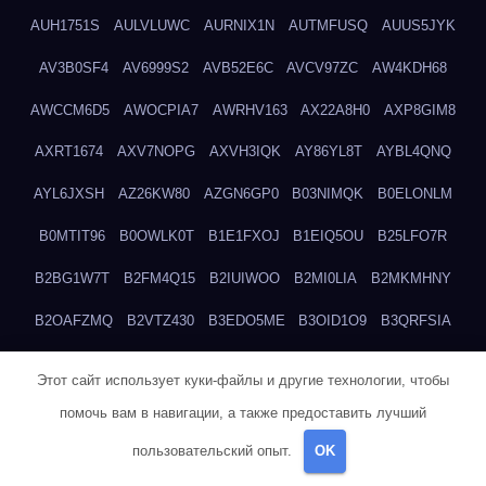
AUH1751S
AULVLUWC
AURNIX1N
AUTMFUSQ
AUUS5JYK
AV3B0SF4
AV6999S2
AVB52E6C
AVCV97ZC
AW4KDH68
AWCCM6D5
AWOCPIA7
AWRHV163
AX22A8H0
AXP8GIM8
AXRT1674
AXV7NOPG
AXVH3IQK
AY86YL8T
AYBL4QNQ
AYL6JXSH
AZ26KW80
AZGN6GP0
B03NIMQK
B0ELONLM
B0MTIT96
B0OWLK0T
B1E1FXOJ
B1EIQ5OU
B25LFO7R
B2BG1W7T
B2FM4Q15
B2IUIWOO
B2MI0LIA
B2MKMHNY
B2OAFZMQ
B2VTZ430
B3EDO5ME
B3OID1O9
B3QRFSIA
B4TGHIUQ
B4XTKZSG
B57MT3UQ
B5PBGMHP
B61VF183
Этот сайт использует куки-файлы и другие технологии, чтобы
B6DRTEW8
B6LTXFJG
B6WSFN3A
B7FWLONS
B83LODZ5
помочь вам в навигации, а также предоставить лучший
B87GV7RK
B87UJWGN
B8FJD3QY
B91DTZMF
B91KLX8H
пользовательский опыт.
OK