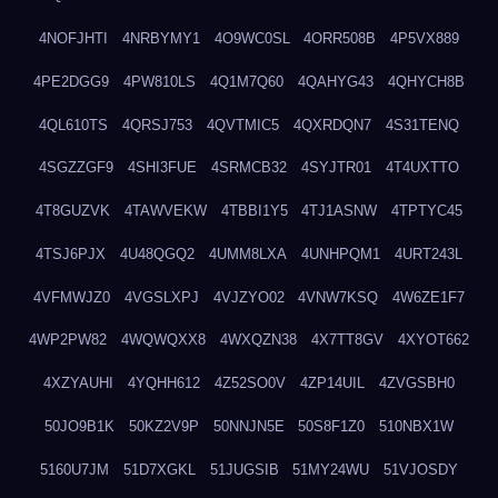
4NOFJHTI
4NRBYMY1
4O9WC0SL
4ORR508B
4P5VX889
4PE2DGG9
4PW810LS
4Q1M7Q60
4QAHYG43
4QHYCH8B
4QL610TS
4QRSJ753
4QVTMIC5
4QXRDQN7
4S31TENQ
4SGZZGF9
4SHI3FUE
4SRMCB32
4SYJTR01
4T4UXTTO
4T8GUZVK
4TAWVEKW
4TBBI1Y5
4TJ1ASNW
4TPTYC45
4TSJ6PJX
4U48QGQ2
4UMM8LXA
4UNHPQM1
4URT243L
4VFMWJZ0
4VGSLXPJ
4VJZYO02
4VNW7KSQ
4W6ZE1F7
4WP2PW82
4WQWQXX8
4WXQZN38
4X7TT8GV
4XYOT662
4XZYAUHI
4YQHH612
4Z52SO0V
4ZP14UIL
4ZVGSBH0
50JO9B1K
50KZ2V9P
50NNJN5E
50S8F1Z0
510NBX1W
5160U7JM
51D7XGKL
51JUGSIB
51MY24WU
51VJOSDY