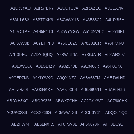
A1O35YAQ
A1R67BR7
A2GQTCVA
A2I3AZEC
A3GL614V
A3M1L6B2
A3PTDXK6
A3XWWY1S
A43E85C2
A4IUYB5H
A4LMC1PF
A4N5RYT3
A52WYVGW
A5Y3NWE2
A627I8F1
A6I3WV0B
A6YEHPPJ
A75CECZS
A782U1QR
A78T7XR0
A7B0I7FU
A7DADQHQ
A7RWE8NA
A7X6JATR
A82WRX97
A8LJWC6X
A8LOL4ZV
A90Z37DL
A913466R
A96H0U7X
A9GEP7N3
A9KIYWKO
A9QYINZC
AA3A68FM
AAEJWLHD
AAEZRZ0I
AAO3NKXF
AAVKTCB4
AB6S6UZH
ABAP8R3B
ABDXH3XG
ABQR9326
ABWKZCNH
AC2GYKWG
AC768CHK
ACUPC2X8
ACXX236G
ADMVWTS8
ADOE3V3Y
ADQOJYQO
AE2PW74I
AE5LNXK5
AF0P5V8L
AF6N078R
AFF8EG9L