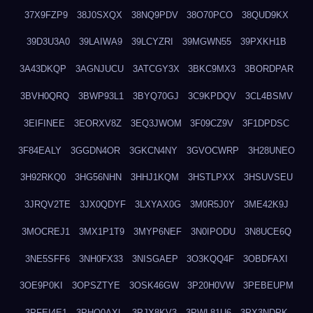
37X9FZP9
38J0SXQX
38NQ9PDV
38O70PCO
38QUD9KX
39D3U3A0
39LAIWA9
39LCYZRI
39MGWN55
39PXKH1B
3A43DKQP
3AGNJUCU
3ATCGY3X
3BKC9MX3
3BORDPAR
3BVH0QRQ
3BWP93L1
3BYQ70GJ
3C9KPDQV
3CL4BSMV
3EIFINEE
3EORXV8Z
3EQ3JWOM
3F09CZ9V
3F1DPDSC
3F84EALY
3GGDN4OR
3GKCN4NY
3GVOCWRP
3H28UNEO
3H92RKQ0
3HG56NHN
3HHJ1KQM
3HSTLPXX
3HSUVSEU
3JRQV2TE
3JX0QDYF
3LXYAX0G
3M0R5J0Y
3ME42K9J
3MOCREJ1
3MX1P1T9
3MYP6NEF
3N0IPODU
3N8UCE6Q
3NE5SFF6
3NH0FX33
3NISGAEP
3O3KQQ4F
3OBDFAXI
3OE9P0KI
3OPSZTYE
3OSK46GW
3P20H0VW
3PEBEUPM
3PFEI4E1
3PHQ0AXL
3PJX8KV3
3PWL81U6
3PX3NDPK