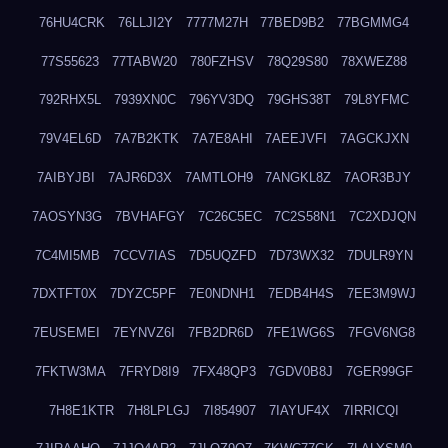
76HU4CRK
76LLJI2Y
7777M27H
77BED9B2
77BGMMG4
77S55623
77TABW20
780FZHSV
78Q29S80
78XWEZ88
792RHX5L
7939XN0C
796YV3DQ
79GHS38T
79L8YFMC
79V4EL6D
7A7B2KTK
7A7E8AHI
7AEEJVFI
7AGCKJXN
7AIBYJBI
7AJR6D3X
7AMTLOH9
7ANGKL8Z
7AOR3BJY
7AOSYN3G
7BVHAFGY
7C26C5EC
7C2S58N1
7C2XDJQN
7C4MI5MB
7CCV7IAS
7D5UQZFD
7D73WX32
7DULR9YN
7DXTFT0X
7DYZC5PF
7E0NDNH1
7EDB4H4S
7EE3M9WJ
7EUSEMEI
7EYNVZ6I
7FB2DR6D
7FE1WG6S
7FGV6NG8
7FKTW3MA
7FRYD8I9
7FX48QP3
7GDV0B8J
7GER99GF
7H8E1KTR
7H8LPLGJ
7I854907
7IAYUF4X
7IRRICQI