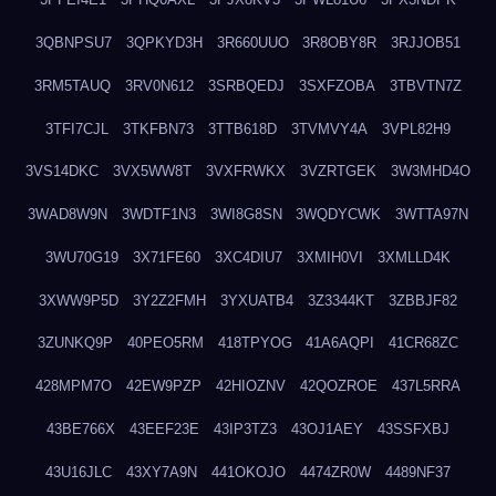
3QBNPSU7
3QPKYD3H
3R660UUO
3R8OBY8R
3RJJOB51
3RM5TAUQ
3RV0N612
3SRBQEDJ
3SXFZOBA
3TBVTN7Z
3TFI7CJL
3TKFBN73
3TTB618D
3TVMVY4A
3VPL82H9
3VS14DKC
3VX5WW8T
3VXFRWKX
3VZRTGEK
3W3MHD4O
3WAD8W9N
3WDTF1N3
3WI8G8SN
3WQDYCWK
3WTTA97N
3WU70G19
3X71FE60
3XC4DIU7
3XMIH0VI
3XMLLD4K
3XWW9P5D
3Y2Z2FMH
3YXUATB4
3Z3344KT
3ZBBJF82
3ZUNKQ9P
40PEO5RM
418TPYOG
41A6AQPI
41CR68ZC
428MPM7O
42EW9PZP
42HIOZNV
42QOZROE
437L5RRA
43BE766X
43EEF23E
43IP3TZ3
43OJ1AEY
43SSFXBJ
43U16JLC
43XY7A9N
441OKOJO
4474ZR0W
4489NF37