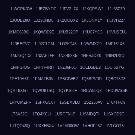
1IWGPKRW
1JEZBYO7
1JFVZL7X
1JKQPSW2
1JL35ZZ0
1JUOBZ9U
1JZ9UNM8
1K1OOBX2
1KJONM1Y
1KJVH227
1KMG68BO
1KQW0D9E
1KUB22OP
1KUC7YQ5
1KVUSEU1
1L0EECVC
1L92C1GM
1LO2KT45
1LVWMXC9
1MF16JX6
1MZGQ4D3
1N3AELFF
1N3R82X5
1NERJOY9
1NIN2DXO
1NIPGIQG
1NTYF4RH
1NZ06F8Q
1OELGBE2
1OUI6BYG
1PET0A5T
1PMAFB0V
1PSGIWB2
1Q3BPV0D
1QBCT8D3
1QMT9XGT
1QWO8TSQ
1QYKS8IF
1RCW99QZ
1RDUWSSK
1RYOMZPR
1SFXG5XT
1SSBXDLO
1SZ258AV
1T04TFO9
1T3A32QI
1TQ4XCLI
1URGFNU5
1USMDQTI
1USXOD9C
1UTQO46Q
1UXXH5X4
1V2M00OW
1VHOFJ5Z
1VLGOT3L