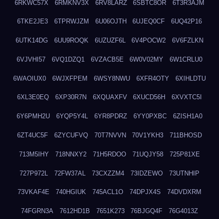
6RKWC57X
6RMKNV3X
6RV8LARZ
6SBTC8OR
6T3R3AJM
6TKE2JE3
6TPRWJZM
6U06OJTH
6UJEQ0CF
6UQ42P16
6UTK14DG
6UU9ROQK
6UZUZF6L
6V4POCW2
6V6FZLKN
6VJVHI57
6VQ1DZQ1
6VZACB5E
6W0V02MY
6W1CRLU0
6WAOIUX0
6WJXFPEM
6WSY8NWU
6XFR4OTY
6XIHLDTU
6XL3E0EQ
6XP30R7N
6XQUAXFV
6XUCD56H
6XVXTC5I
6Y6PMH2U
6YQP5Y4L
6YR8PDRZ
6YY0PXBC
6ZISH1A0
6ZT4UC5F
6ZYCUFVQ
70T7NVVN
70V1YKH3
711BHOSD
713M5IHY
718NNXY2
71H5RDOO
71UQJY58
725P81XE
727P972L
72FW37AL
73CXZZM4
73IDZEWO
73UTNHIP
73VKAF4E
740HGIUK
745ACL1O
74DPJX4S
74DVDXRM
74FGRN3A
7612HD1B
7651K273
76BJGQ4F
76G4013Z