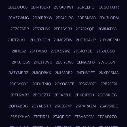
2BLDOOU6
2BRHOLRJ
2CKA0HWT
2CRELPQI
2CSOTXFR
2CVZ7WMG
2D26EBXW
2D942LRG
2DPSN680
2DU7LORM
2EZC76PR
2F53ZH8K
2FFJSSR3
2G789XQE
2G8M6D58
2HDT2UKH
2HLBXGGN
2HMC2F0V
2HO7QAUP
2HYWPJNU
2IIHI162
2J4TVL9Q
2JDKS9WZ
2JG4QYDE
2JSJLGSQ
2KKCIQS5
2KL1TDVU
2LCI7CW6
2LN9C5H3
2LVOI55N
2M7YMERZ
2MIQDBKK
2N165DB2
2NFH8OET
2NXDJSMA
2OC6YQYJ
2ODHTNIQ
2OYOC8EB
2P5KVO7J
2PB26F91
2PFU2MB3
2PGICZT7
2PJA33U1
2PK01RCU
2Q6V9UEG
2QFIABDG
2QYABSTR
2R02B74P
2RPXRAZM
2SAV54DE
2SS1XHM0
2T0TIR21
2T4QFIOC
2T8M8OOV
2TGAD2ZO