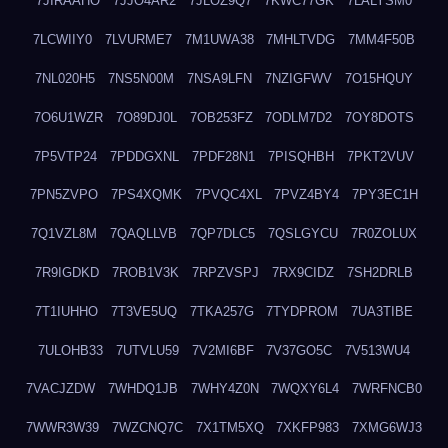
7JIRAAHO
7JJO4AR2
7JLOZ9Q7
7KWC77GK
7LALYSM0
7LCWIIY0
7LVURME7
7M1UWA38
7MHLTVDG
7MM4F50B
7NL020H5
7NS5N00M
7NSA9LFN
7NZIGFWV
7O15HQUY
7O6U1WZR
7O89DJ0L
7OB253FZ
7ODLM7D2
7OY8DOTS
7P5VTP24
7PDDGXNL
7PDF28N1
7PISQHBH
7PKT2VUV
7PN5ZVPO
7PS4XQMK
7PVQC4XL
7PVZ4BY4
7PY3EC1H
7Q1VZL8M
7QAQLLVB
7QP7DLC5
7QSLGYCU
7R0ZOLUX
7R9IGDKD
7ROB1V3K
7RPZVSPJ
7RX9CIDZ
7SH2DRLB
7T1IUHHO
7T3VE5UQ
7TKA257G
7TYDPROM
7UA3TIBE
7ULOHB33
7UTVLU59
7V2MI6BF
7V37GO5C
7V513WU4
7VACJZDW
7WHDQ1JB
7WHY4Z0N
7WQXY6L4
7WRFNCB0
7WWR3W39
7WZCNQ7C
7X1TM5XQ
7XKFP983
7XMG6WJ3