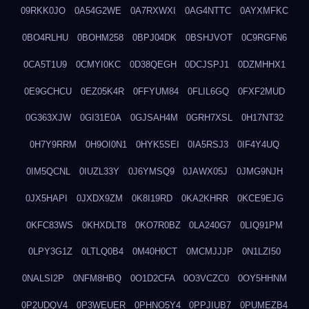
09RKK0JO
0A54G2WE
0A7RXWXI
0AG4NTTC
0AYXMFKC
0BO4RLHU
0BOHM258
0BPJ04DK
0BSHJVOT
0C9RGFN6
0CA5T1U9
0CMYI0KC
0D38QEGH
0DCJSPJ1
0DZMHHX1
0E9GCHCU
0EZ05K4R
0FFYUM84
0FLIL6GQ
0FXF2MUD
0G363XJW
0GI31E0A
0GJSAH4M
0GRH7XSL
0H17NT32
0H7Y9RRM
0H9OI0N1
0HYK5SEI
0IA5RSJ3
0IF4Y4UQ
0IM5QCNL
0IUZL33Y
0J6YMSQ9
0JAWX05J
0JMG9NJH
0JX5HAPI
0JXDX9ZM
0K8I19RD
0KA2KHRR
0KCE9EJG
0KFC83WS
0KHXDLT8
0KO7R0BZ
0LA240G7
0LIQ91PM
0LPY3G1Z
0LTLQ0B4
0M40H0CT
0MCMJJJP
0N1LZI50
0NALSI2P
0NFM8HBQ
0O1D2CFA
0O3VCZC0
0OY5HHNM
0P2UDQV4
0P3WEUER
0PHNO5Y4
0PPJIUB7
0PUMEZB4