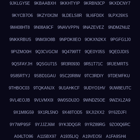
9JKLGY5E
9KBAABXH
9KKHTYIP
9KRBN3CP
9KXDCNY7
9KYCB7O6
9KZY0X2M
9LDELS8R
9LI6FD0X
9LPX29XS
9M408HT8
9N08A9CF
9NAVVPPN
9NAZEVEZ
9NDMZNUZ
9NKKRBUS
9NM3IO8B
9NPDK8EO
9OKXN2KX
9PGFG1J0
9PIZMO0H
9Q3CVGCM
9Q4799TT
9QE0Y05S
9QEDJDIS
9QSFAYJH
9QSGU715
9R3R0930
9R51T71C
9RJEMRTS
9S85RTYJ
9SBD1GAU
9SC20R8W
9TC3RDIY
9TDEMFKU
9THBOC03
9TQKANJX
9U1AHKCF
9UDYO1HV
9UW8EUTC
9VL4EOJB
9VLVMX0I
9W0SDU2O
9WNDZ5OE
9WZXLZA9
9X1M8G59
9X1RL5NO
9X48TOD5
9XJI2XX2
9Y62DJFI
9Y7WP9SF
9YJJZJ6M
9YK3DQGR
9YRZ89RG
9ZO0Q6RC
A04LTO96
A115BX97
A1935LIQ
A19VEO5I
A1FA9SH4