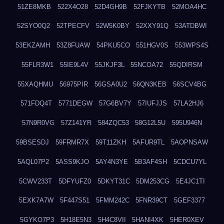
51ZE8MKB
522X4O28
52D4GH9B
52FJKYTB
52MOA4HC
52SYO0Q2
52TPECFV
52W5K0BY
52XXY91Q
53ATDBWI
53EKZAMH
53Z8FUAW
54PKU5CO
551HGV0S
553WPS4S
55FLR3W1
55IE9L4V
55JKJF3L
55NCOA72
55QDIRSM
55XAQHMU
56975PIR
56GSA0U2
56QN3KEB
56SCV4BG
571FDQ4T
5771DEGW
57G6BV7Y
57IUFJJS
57LA2HJ6
57N9R0VG
57Z141YR
584ZQC53
58G12L5U
595U946N
59BSESDJ
59FRMR7X
59T11ZKH
5AFUR9TL
5AOPNSAW
5AQL07P2
5ASS9KJO
5AY4N3YE
5B3AF4SH
5CDCU7YL
5CWV233T
5DFYUFZ0
5DKYT31C
5DM253CG
5E4JC1TI
5EXK7A7W
5F447S51
5FMM242C
5FNR39CT
5GEF3377
5GYKO7P3
5H18E5N3
5H4C8VII
5HANI4XK
5HER0XEV