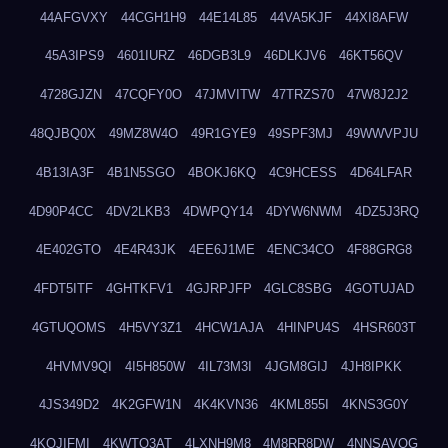
44AFGVXY
44CGH1H9
44E14L85
44VA5KJF
44XI8AFW
45A3IPS9
4601IURZ
46DGB3L9
46DLKJV6
46KT56QV
4728GJZN
47CQFY0O
47JMVITW
47TRZS70
47W8J2J2
48QJBQ0X
49MZ8W4O
49R1GYE9
49SPF3MJ
49WWVPJU
4B13IA3F
4B1N5SGO
4BOKJ6KQ
4C9HCESS
4D64LFAR
4D90P4CC
4DV2LKB3
4DWPQY14
4DYW6NWM
4DZ5J3RQ
4E402GTO
4E4R43JK
4EE6J1ME
4ENC34CO
4F88GRG8
4FDT5ITF
4GHTKFV1
4GJRPJFP
4GLC8SBG
4GOTUJAD
4GTUQOMS
4H5VY3Z1
4HCW1AJA
4HINPU4S
4HSR603T
4HVMV9QI
4I5H850W
4IL73M3I
4JGM8GIJ
4JH8IPKK
4JS349D2
4K2GFW1N
4K4KVN36
4KML855I
4KNS3G0Y
4KQJIFMI
4KWTO3AT
4LXNH9M8
4M8RR8DW
4NNSAVOG