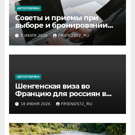
ki
АВТОРУБРИКА
Советы и приемы при
выборе и бронировании
авиабилетов
5 ИЮЛЯ 2026
FRIENDS72_RU
АВТОРУБРИКА
Шенгенская виза во
Францию для россиян в
2026 году: сроки от 3 дней
18 ИЮНЯ 2026
FRIENDS72_RU
и список необходимых
документов