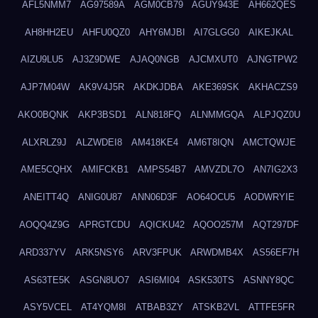
AFL5NMM7
AG97589A
AGM0CB79
AGUY943E
AH662QES
AH8HH2EU
AHFU0QZ0
AHY6MJBI
AI7GLGG0
AIKEJKAL
AIZU9LU5
AJ3Z9DWE
AJAQ0NGB
AJCMXUT0
AJNGTPW2
AJP7M04W
AK9V4J5R
AKDKJDBA
AKE369SK
AKHACZS9
AKO0BQNK
AKP3BSD1
ALN818FQ
ALNMMGQA
ALPJQZ0U
ALXRLZ9J
ALZWDEI8
AM418KE4
AM6T8IQN
AMCTQWJE
AME5CQHX
AMIFCKB1
AMPS54B7
AMVZDL7O
AN7IG2X3
ANEITT4Q
ANIG0U87
ANN06D3F
AO64OCU5
AODWRYIE
AOQQ4Z9G
APRGTCDU
AQICKU42
AQOO257M
AQT297DF
ARD337YV
ARK5NSY6
ARV3FPUK
ARWDMB4X
AS56EF7H
AS63TE5K
ASGN8UO7
ASI6MI04
ASK530TS
ASNNY8QC
ASY5VCEL
AT4YQM8I
ATBAB3ZY
ATSKB2VL
ATTFE5FR