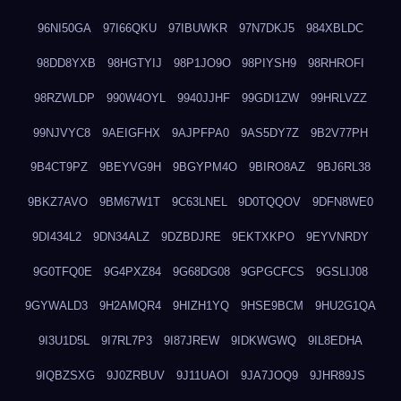
96NI50GA
97I66QKU
97IBUWKR
97N7DKJ5
984XBLDC
98DD8YXB
98HGTYIJ
98P1JO9O
98PIYSH9
98RHROFI
98RZWLDP
990W4OYL
9940JJHF
99GDI1ZW
99HRLVZZ
99NJVYC8
9AEIGFHX
9AJPFPA0
9AS5DY7Z
9B2V77PH
9B4CT9PZ
9BEYVG9H
9BGYPM4O
9BIRO8AZ
9BJ6RL38
9BKZ7AVO
9BM67W1T
9C63LNEL
9D0TQQOV
9DFN8WE0
9DI434L2
9DN34ALZ
9DZBDJRE
9EKTXKPO
9EYVNRDY
9G0TFQ0E
9G4PXZ84
9G68DG08
9GPGCFCS
9GSLIJ08
9GYWALD3
9H2AMQR4
9HIZH1YQ
9HSE9BCM
9HU2G1QA
9I3U1D5L
9I7RL7P3
9I87JREW
9IDKWGWQ
9IL8EDHA
9IQBZSXG
9J0ZRBUV
9J11UAOI
9JA7JOQ9
9JHR89JS