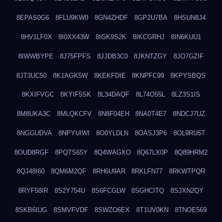
8EPAS0G6
8FLU9KW0
8GN4ZHDF
8GP2U7BA
8HSUN8J4
8HV1LF0X
8I0XX43W
8IGK9S2K
8IKCGRHJ
8IN6KUU1
8IWWBYPE
8J75FPFS
8JJDB3C0
8JKNTZGY
8JO7GZIF
8JT3UC50
8K1AGK5W
8KEKFDIE
8KNPFC99
8KPYSBQS
8KXIFVGC
8KYIF5SK
8L34DAQF
8L74O55L
8LZ3S1IS
8M8UKA3C
8MLQKCFV
8N8F04EH
8NA0T4E7
8NDCJ7UZ
8NGGUDVA
8NPYUIWI
8O0YLDLN
8OASJ3P6
8OL9RU5T
8OUD8RGF
8PQTS65Y
8Q4WAGXO
8Q67LX0P
8Q89HRM2
8QJ48I60
8QM6M2QF
8RH6U9AR
8RKLFN77
8RKWTPQR
8RYF58IR
8S2Y754U
8S6FCGLW
8SGHCITQ
8SJXN2QY
8SKB6IUG
8SMVFVDF
8SWZO6EX
8T1UV0KN
8TNOE569