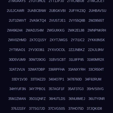
2TMUAAY5
2TOT3HO1
2TT1JPJ0
2TVCNBU8
2TWC2CET
2U1JCAWR
2UABCBNW
2UBGKVBI
2UFYK23Q
2UHBAVSU
2UT1DWVT
2VA5KTQ4
2VUSTJE1
2VY55Q8B
2W29565T
2W496244
2WADJS4M
2WGUIKKG
2WK2EL88
2WNPNKRH
2WV0ZHMD
2X7CQ1SY
2XYTJWGS
2Y7I1IC2
2YKK8NSK
2YT95AO1
2YV3O361
2YXVOCOL
2Z2JNBKZ
2ZAJL9NV
30D5VUM9
30W729OG
31BVSCBT
31L8FP95
31M0MR2X
32AT2VLN
32MATDBP
336RPFHA
33ANXYRH
33CR504T
33DY1V30
33T04ZZ0
3404O7P1
3478760D
34F92RUM
34HYUF3N
34Y7PBO1
357AGF1F
35AF37G3
35HVS0VG
35MJZMAN
35O1QNFZ
36HUTLDS
36NU8MEJ
36U7Y0NR
376J215Y
377SG7JD
37CVGS0S
37IHO75D
37JQKID8