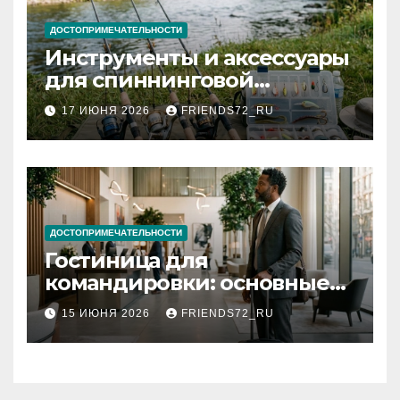
ДОСТОПРИМЕЧАТЕЛЬНОСТИ
Инструменты и аксессуары
для спиннинговой
рыбалки: назначение и
17 ИЮНЯ 2026
FRIENDS72_RU
типы
ДОСТОПРИМЕЧАТЕЛЬНОСТИ
Гостиница для
командировки: основные
критерии выбора
15 ИЮНЯ 2026
FRIENDS72_RU