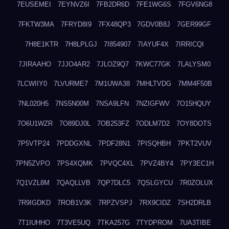
7EUSEMEI
7EYNVZ6I
7FB2DR6D
7FE1WG6S
7FGV6NG8
7FKTW3MA
7FRYD8I9
7FX48QP3
7GDV0B8J
7GER99GF
7H8E1KTR
7H8LPLGJ
7I854907
7IAYUF4X
7IRRICQI
7JIRAAHO
7JJO4AR2
7JLOZ9Q7
7KWC77GK
7LALYSM0
7LCWIIY0
7LVURME7
7M1UWA38
7MHLTVDG
7MM4F50B
7NL020H5
7NS5N00M
7NSA9LFN
7NZIGFWV
7O15HQUY
7O6U1WZR
7O89DJ0L
7OB253FZ
7ODLM7D2
7OY8DOTS
7P5VTP24
7PDDGXNL
7PDF28N1
7PISQHBH
7PKT2VUV
7PN5ZVPO
7PS4XQMK
7PVQC4XL
7PVZ4BY4
7PY3EC1H
7Q1VZL8M
7QAQLLVB
7QP7DLC5
7QSLGYCU
7R0ZOLUX
7R9IGDKD
7ROB1V3K
7RPZVSPJ
7RX9CIDZ
7SH2DRLB
7T1IUHHO
7T3VE5UQ
7TKA257G
7TYDPROM
7UA3TIBE