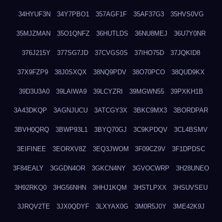
34HYUF3N
34Y7PBO1
357AGF1F
35AF37G3
35HVS0VG
35MJZMAN
35O1QNFZ
36HUTLDS
36NU8MEJ
36U7Y0NR
376J215Y
377SG7JD
37CVGS0S
37IHO75D
37JQKID8
37X9FZP9
38J0SXQX
38NQ9PDV
38O70PCO
38QUD9KX
39D3U3A0
39LAIWA9
39LCYZRI
39MGWN55
39PXKH1B
3A43DKQP
3AGNJUCU
3ATCGY3X
3BKC9MX3
3BORDPAR
3BVH0QRQ
3BWP93L1
3BYQ70GJ
3C9KPDQV
3CL4BSMV
3EIFINEE
3EORXV8Z
3EQ3JWOM
3F09CZ9V
3F1DPDSC
3F84EALY
3GGDN4OR
3GKCN4NY
3GVOCWRP
3H28UNEO
3H92RKQ0
3HG56NHN
3HHJ1KQM
3HSTLPXX
3HSUVSEU
3JRQV2TE
3JX0QDYF
3LXYAX0G
3M0R5J0Y
3ME42K9J