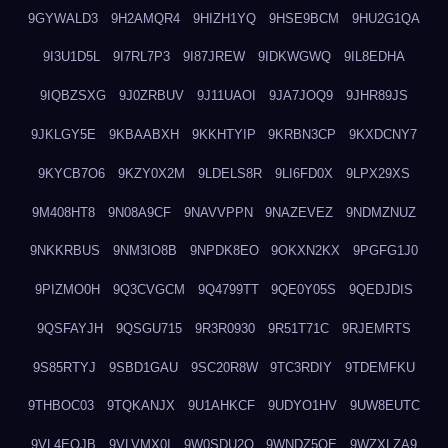
9GYWALD3
9H2AMQR4
9HIZH1YQ
9HSE9BCM
9HU2G1QA
9I3U1D5L
9I7RL7P3
9I87JREW
9IDKWGWQ
9IL8EDHA
9IQBZSXG
9J0ZRBUV
9J11UAOI
9JA7JOQ9
9JHR89JS
9JKLGY5E
9KBAABXH
9KKHTYIP
9KRBN3CP
9KXDCNY7
9KYCB7O6
9KZY0X2M
9LDELS8R
9LI6FD0X
9LPX29XS
9M408HT8
9N08A9CF
9NAVVPPN
9NAZEVEZ
9NDMZNUZ
9NKKRBUS
9NM3IO8B
9NPDK8EO
9OKXN2KX
9PGFG1J0
9PIZMO0H
9Q3CVGCM
9Q4799TT
9QE0Y05S
9QEDJDIS
9QSFAYJH
9QSGU715
9R3R0930
9R51T71C
9RJEMRTS
9S85RTYJ
9SBD1GAU
9SC20R8W
9TC3RDIY
9TDEMFKU
9THBOC03
9TQKANJX
9U1AHKCF
9UDYO1HV
9UW8EUTC
9VL4EOJB
9VLVMX0I
9W0SDU2O
9WNDZ5OE
9WZXLZA9