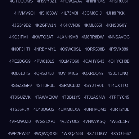
4GTUQOMS
4H5VY3Z1
4HCW1AJA
4HINPU4S
4HSR603T
4HVMV9QI
4I5H850W
4IL73M3I
4JGM8GIJ
4JH8IPKK
4JS349D2
4K2GFW1N
4K4KVN36
4KML855I
4KNS3G0Y
4KQJIFMI
4KWTO3AT
4LXNH9M8
4M8RR8DW
4NNSAVOG
4NOFJHTI
4NRBYMY1
4O9WC0SL
4ORR508B
4P5VX889
4PE2DGG9
4PW810LS
4Q1M7Q60
4QAHYG43
4QHYCH8B
4QL610TS
4QRSJ753
4QVTMIC5
4QXRDQN7
4S31TENQ
4SGZZGF9
4SHI3FUE
4SRMCB32
4SYJTR01
4T4UXTTO
4T8GUZVK
4TAWVEKW
4TBBI1Y5
4TJ1ASNW
4TPTYC45
4TSJ6PJX
4U48QGQ2
4UMM8LXA
4UNHPQM1
4URT243L
4VFMWJZ0
4VGSLXPJ
4VJZYO02
4VNW7KSQ
4W6ZE1F7
4WP2PW82
4WQWQXX8
4WXQZN38
4X7TT8GV
4XYOT662