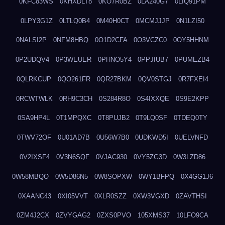
0KFC83WS
0KHXDLT8
0KO7R0BZ
0LA240G7
0LIQ91PM
0LPY3G1Z
0LTLQ0B4
0M40H0CT
0MCMJJJP
0N1LZI50
0NALSI2P
0NFM8HBQ
0O1D2CFA
0O3VCZC0
0OY5HHNM
0P2UDQV4
0P3WEUER
0PHNO5Y4
0PPJIUB7
0PUMEZB4
0QLRKCUP
0QO261FR
0QR27BKM
0QV0STGJ
0R7FXEI4
0RCWTWLK
0RH9C3CH
0S284R8O
0S4IXXQE
0S9E2KPP
0SA9HP4L
0T1MPQXC
0T8PUJB2
0T9LQ0SF
0TDEQ0TY
0TWV72OF
0U01AD7B
0U56W7B0
0UDKWD5I
0UELVNFD
0V2IXSF4
0V3N6SQF
0VJAC930
0VY5ZG3D
0W3LZD86
0W58MBQO
0W5D86N5
0W8SOPXW
0WY1BFPQ
0X4GG1J6
0XAANC43
0XI05VVT
0XLR0SZZ
0XW3VGXD
0ZAVTHSI
0ZM4J2CX
0ZVYGAG2
0ZXS0PVO
105XMS37
10LFO9CA