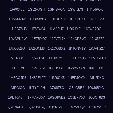
1FP03I5E
1GL2VJGH
1GRISVQA
1GWILLXI
1H4L4ROK
1HAKMC6P
1HDB3VUY
1HHJEK58
1HR93CXT
1I70CGZX
1IASZ8H3
1IF86W04
1IHA2RU7
1IOKJ9IZ
1IOWA7OG
1IWGPKRW
1JEZBYO7
1JFVZL7X
1JKQPSW2
1JL35ZZ0
1JUOBZ9U
1JZ9UNM8
1K1OOBX2
1KJONM1Y
1KJVH227
1KMG68BO
1KQW0D9E
1KUB22OP
1KUC7YQ5
1KVUSEU1
1L0EECVC
1L92C1GM
1LO2KT45
1LVWMXC9
1MF16JX6
1MZGQ4D3
1N3AELFF
1N3R82X5
1NERJOY9
1NIN2DXO
1NIPGIQG
1NTYF4RH
1NZ06F8Q
1OELGBE2
1OUI6BYG
1PET0A5T
1PMAFB0V
1PSGIWB2
1Q3BPV0D
1QBCT8D3
1QMT9XGT
1QWO8TSQ
1QYKS8IF
1RCW99QZ
1RDUWSSK