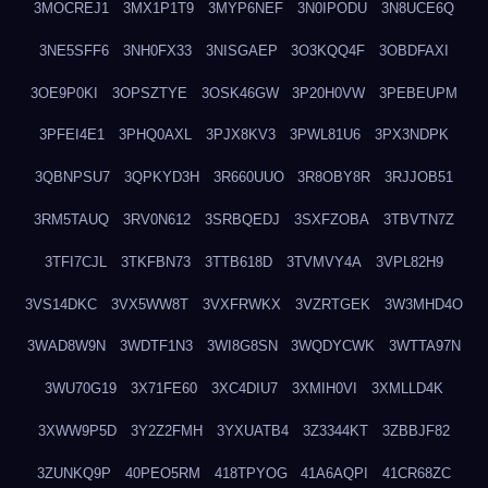
3MOCREJ1
3MX1P1T9
3MYP6NEF
3N0IPODU
3N8UCE6Q
3NE5SFF6
3NH0FX33
3NISGAEP
3O3KQQ4F
3OBDFAXI
3OE9P0KI
3OPSZTYE
3OSK46GW
3P20H0VW
3PEBEUPM
3PFEI4E1
3PHQ0AXL
3PJX8KV3
3PWL81U6
3PX3NDPK
3QBNPSU7
3QPKYD3H
3R660UUO
3R8OBY8R
3RJJOB51
3RM5TAUQ
3RV0N612
3SRBQEDJ
3SXFZOBA
3TBVTN7Z
3TFI7CJL
3TKFBN73
3TTB618D
3TVMVY4A
3VPL82H9
3VS14DKC
3VX5WW8T
3VXFRWKX
3VZRTGEK
3W3MHD4O
3WAD8W9N
3WDTF1N3
3WI8G8SN
3WQDYCWK
3WTTA97N
3WU70G19
3X71FE60
3XC4DIU7
3XMIH0VI
3XMLLD4K
3XWW9P5D
3Y2Z2FMH
3YXUATB4
3Z3344KT
3ZBBJF82
3ZUNKQ9P
40PEO5RM
418TPYOG
41A6AQPI
41CR68ZC