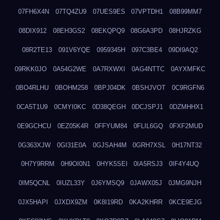
07FH6X4N
07TQ4ZU9
07UES9ES
07VPTDH1
08B99MM7
08DIX912
08EH3GS2
08EKQPQ9
08G6A3PD
08HJRZKG
08R2TE13
091V6YQE
0959345H
097C3BE4
09DI9AQ2
09RKK0JO
0A54G2WE
0A7RXWXI
0AG4NTTC
0AYXMFKC
0BO4RLHU
0BOHM258
0BPJ04DK
0BSHJVOT
0C9RGFN6
0CA5T1U9
0CMYI0KC
0D38QEGH
0DCJSPJ1
0DZMHHX1
0E9GCHCU
0EZ05K4R
0FFYUM84
0FLIL6GQ
0FXF2MUD
0G363XJW
0GI31E0A
0GJSAH4M
0GRH7XSL
0H17NT32
0H7Y9RRM
0H9OI0N1
0HYK5SEI
0IA5RSJ3
0IF4Y4UQ
0IM5QCNL
0IUZL33Y
0J6YMSQ9
0JAWX05J
0JMG9NJH
0JX5HAPI
0JXDX9ZM
0K8I19RD
0KA2KHRR
0KCE9EJG