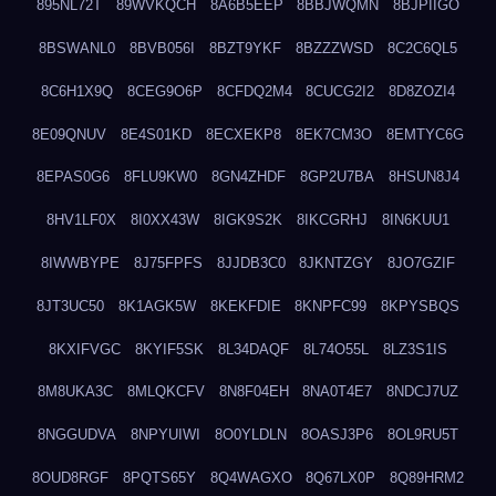
895NL72T
89WVKQCH
8A6B5EEP
8BBJWQMN
8BJPIIGO
8BSWANL0
8BVB056I
8BZT9YKF
8BZZZWSD
8C2C6QL5
8C6H1X9Q
8CEG9O6P
8CFDQ2M4
8CUCG2I2
8D8ZOZI4
8E09QNUV
8E4S01KD
8ECXEKP8
8EK7CM3O
8EMTYC6G
8EPAS0G6
8FLU9KW0
8GN4ZHDF
8GP2U7BA
8HSUN8J4
8HV1LF0X
8I0XX43W
8IGK9S2K
8IKCGRHJ
8IN6KUU1
8IWWBYPE
8J75FPFS
8JJDB3C0
8JKNTZGY
8JO7GZIF
8JT3UC50
8K1AGK5W
8KEKFDIE
8KNPFC99
8KPYSBQS
8KXIFVGC
8KYIF5SK
8L34DAQF
8L74O55L
8LZ3S1IS
8M8UKA3C
8MLQKCFV
8N8F04EH
8NA0T4E7
8NDCJ7UZ
8NGGUDVA
8NPYUIWI
8O0YLDLN
8OASJ3P6
8OL9RU5T
8OUD8RGF
8PQTS65Y
8Q4WAGXO
8Q67LX0P
8Q89HRM2