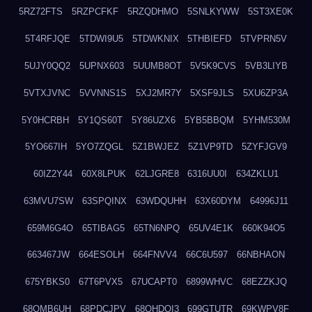
5RZ72FTS
5RZPCFKF
5RZQDHMO
5SNLKYWW
5ST3XE0K
5T4RFJQE
5TDWI9U5
5TDWKNIX
5THBIEFD
5TVPRN5V
5UJY0QQ2
5UPNX603
5UUMB8OT
5V5K9CVS
5VB3LIYB
5VTXJVNC
5VVNNS1S
5XJ2MR7Y
5XSF9JLS
5XU6ZP3A
5Y0HCRBH
5Y1QS60T
5Y86UZX6
5YB5BBQM
5YHM530M
5YO667IH
5YO7ZQGL
5Z1BWJEZ
5Z1VP9TD
5ZYFJGV9
60IZ2Y44
60X8LPUK
62LJGRE8
6316UU0I
634ZKLU1
63MVU7SW
63SPQINX
63WDQUHH
63X60DYM
64996J11
659M6G4O
65TIBAG5
65TN6NPQ
65UV4E1K
660K94O5
663467JW
664ESOLH
664FNVV4
66C6U597
66NBHAON
675YBKS0
67T6PVX5
67UCAPT0
6899WHVC
68EZZKJQ
68OMB6UH
68PDCJPV
68QHDOI3
699GTUTR
69KWPV8F