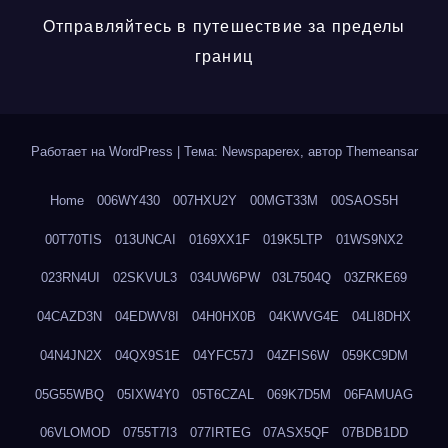
Отправляйтесь в путешествие за пределы
границ
Работает на WordPress
|
Тема: Newspaperex, автор
Themeansar
Home
006WY430
007HXU2Y
00MGT33M
00SAOS5H
00T70TIS
013UNCAI
0169XX1F
019K5LTP
01WS9NX2
023RN4UI
02SKVUL3
034UW6PW
03L7504Q
03ZRKE69
04CAZD3N
04EDWV8I
04H0HX0B
04KWVG4E
04LI8DHX
04N4JN2X
04QX9S1E
04YFC57J
04ZFIS6W
059KC9DM
05G55WBQ
05IXW4Y0
05T6CZAL
069K7D5M
06FAMUAG
06VLOMOD
0755T7I3
077IRTEG
07ASX5QF
07BDB1DD