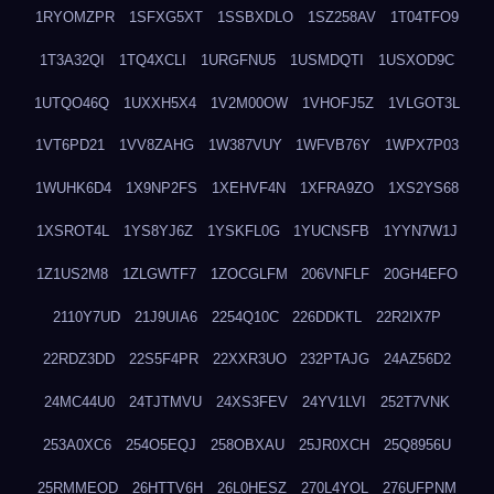
1RYOMZPR
1SFXG5XT
1SSBXDLO
1SZ258AV
1T04TFO9
1T3A32QI
1TQ4XCLI
1URGFNU5
1USMDQTI
1USXOD9C
1UTQO46Q
1UXXH5X4
1V2M00OW
1VHOFJ5Z
1VLGOT3L
1VT6PD21
1VV8ZAHG
1W387VUY
1WFVB76Y
1WPX7P03
1WUHK6D4
1X9NP2FS
1XEHVF4N
1XFRA9ZO
1XS2YS68
1XSROT4L
1YS8YJ6Z
1YSKFL0G
1YUCNSFB
1YYN7W1J
1Z1US2M8
1ZLGWTF7
1ZOCGLFM
206VNFLF
20GH4EFO
2110Y7UD
21J9UIA6
2254Q10C
226DDKTL
22R2IX7P
22RDZ3DD
22S5F4PR
22XXR3UO
232PTAJG
24AZ56D2
24MC44U0
24TJTMVU
24XS3FEV
24YV1LVI
252T7VNK
253A0XC6
254O5EQJ
258OBXAU
25JR0XCH
25Q8956U
25RMMEOD
26HTTV6H
26L0HESZ
270L4YOL
276UFPNM