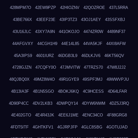
428MPM7O
42EW9PZP
42HIOZNV
42QOZROE
437L5RRA
43BE766X
43EEF23E
43IP3TZ3
43OJ1AEY
43SSFXBJ
43U16JLC
43XY7A9N
441OKOJO
4474ZR0W
4489NF37
44AFGVXY
44CGH1H9
44E14L85
44VA5KJF
44XI8AFW
45A3IPS9
4601IURZ
46DGB3L9
46DLKJV6
46KT56QV
4728GJZN
47CQFY0O
47JMVITW
47TRZS70
47W8J2J2
48QJBQ0X
49MZ8W4O
49R1GYE9
49SPF3MJ
49WWVPJU
4B13IA3F
4B1N5SGO
4BOKJ6KQ
4C9HCESS
4D64LFAR
4D90P4CC
4DV2LKB3
4DWPQY14
4DYW6NWM
4DZ5J3RQ
4E402GTO
4E4R43JK
4EE6J1ME
4ENC34CO
4F88GRG8
4FDT5ITF
4GHTKFV1
4GJRPJFP
4GLC8SBG
4GOTUJAD