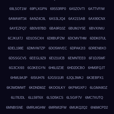
69LSOT1W
69PLXGPN
69S53RP0
6A5ZOVTI
6A7TVFIW
6AMAWT34
6ANZ4C8L
6AS3LJQ4
6AX21SAB
6AX80CNX
6AYEZFQ7
6B0V87BD
6BA9R10Z
6BUMJY5E
6BVXINIU
6CJKUI7J
6D1OSCXH
6D8BUPZM
6DCMVTHM
6DDK07UL
6DEL198E
6DMVW7ZP
6DO5WVEC
6DPAK2I3
6DREN8XO
6DSSGCV5
6EEGL9Z9
6EI21UCB
6EMNTEE0
6F1DJ5WF
6G3CXI93
6G3KEGYN
6H6L0Z3E
6HD2DCBO
6HM0FQJT
6HWL9A3P
6I5IUH76
6JGSI1UR
6JQL3WKJ
6K3EBPX1
6K3WDMWT
6KDND60Z
6KOOILKY
6KPMGXPJ
6LGMA8OZ
6LI78JDL
6LL59T6X
6LSD5KCS
6LSGIF7V
6MC7XUTQ
6MNBISNE
6MRU4GHW
6MRWI2FW
6MUKQ2Q2
6N6MCPD2