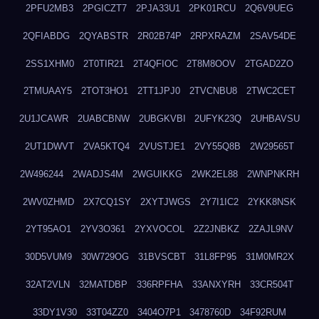
2PFU2MB3
2PGICZT7
2PJA33U1
2PK01RCU
2Q6V9UEG
2QFIABDG
2QYABSTR
2R02B74P
2RPXRAZM
2SAV54DE
2SS1XHM0
2T0TIR21
2T4QFIOC
2T8M8OOV
2TGAD2ZO
2TMUAAY5
2TOT3HO1
2TT1JPJ0
2TVCNBU8
2TWC2CET
2U1JCAWR
2UABCBNW
2UBGKVBI
2UFYK23Q
2UHBAVSU
2UT1DWVT
2VA5KTQ4
2VUSTJE1
2VY55Q8B
2W29565T
2W496244
2WADJS4M
2WGUIKKG
2WK2EL88
2WNPNKRH
2WV0ZHMD
2X7CQ1SY
2XYTJWGS
2Y7I1IC2
2YKK8NSK
2YT95AO1
2YV3O361
2YXVOCOL
2Z2JNBKZ
2ZAJL9NV
30D5VUM9
30W729OG
31BVSCBT
31L8FP95
31M0MR2X
32AT2VLN
32MATDBP
336RPFHA
33ANXYRH
33CR504T
33DY1V30
33T04ZZ0
3404O7P1
3478760D
34F92RUM