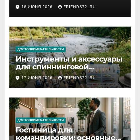
2026 году: сроки от 3 дней
18 ИЮНЯ 2026
FRIENDS72_RU
и список необходимых
документов
ДОСТОПРИМЕЧАТЕЛЬНОСТИ
Инструменты и аксессуары
для спиннинговой
рыбалки: назначение и
17 ИЮНЯ 2026
FRIENDS72_RU
типы
ДОСТОПРИМЕЧАТЕЛЬНОСТИ
Гостиница для
командировки: основные