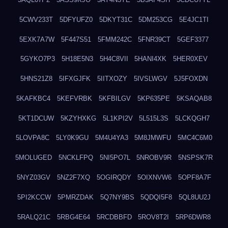
5CWV233T
5DFYUFZ0
5DKYT31C
5DM253CG
5E4JC1TI
5EXK7A7W
5F447S51
5FMM242C
5FNR39CT
5GEF3377
5GYKO7P3
5H18E5N3
5H4C8VII
5HANI4XK
5HER0XEV
5HNS21Z8
5IFXGJFK
5IITXOZY
5IVSLWGV
5J5FOXDN
5KAFKBC4
5KEFVRBK
5KFBILGV
5KP635PE
5KSAQAB8
5KT1DCUW
5KZYHXKG
5L1KPI2V
5L515L3S
5LCKQGH7
5LOVPA8C
5LY0K9GU
5M4U4YA3
5M8JMWFU
5MC4C6M0
5MOLUGED
5NCKLFPQ
5NI5PO7L
5NROBV9R
5NSPSK7R
5NYZ03GV
5NZ2F7XQ
5OGIRQDY
5OIXNVW6
5OPF8A7F
5PI2KCCW
5PMRZDAK
5Q7NY9BS
5QDQI5F8
5QL8UU2J
5RALQ21C
5RBG4E64
5RCDBBFD
5ROV8T2I
5RP6DWR8