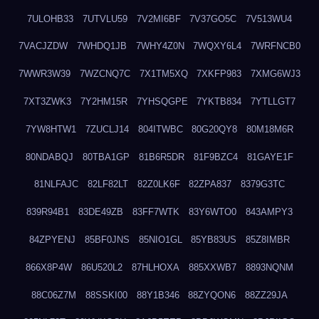
7ULOHB33
7UTVLU59
7V2MI6BF
7V37GO5C
7V513WU4
7VACJZDW
7WHDQ1JB
7WHY4Z0N
7WQXY6L4
7WRFNCB0
7WWR3W39
7WZCNQ7C
7X1TM5XQ
7XKFP983
7XMG6WJ3
7XT3ZWK3
7Y2HM15R
7YHSQGPE
7YKTB834
7YTLLGT7
7YW8HTW1
7ZUCLJ14
804ITWBC
80G20QY8
80M18M6R
80NDABQJ
80TBA1GP
81B6R5DR
81F9BZC4
81GAYE1F
81NLFAJC
82LF82LT
82Z0LK6F
82ZPA837
8379G3TC
839R94B1
83DE49ZB
83FF7WTK
83Y6WTO0
843AMPY3
84ZPYENJ
85BF0JNS
85NIO1GL
85YB83US
85Z8IMBR
866X8P4W
86U520L2
87HLHOXA
885XXWB7
8893NQNM
88C06Z7M
88SSKI00
88Y1B346
88ZYQON6
88ZZ29JA