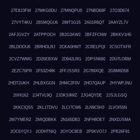
27E8J3FW
27MKG0DU
27MNQPU0
27NBD68F
27O3D674
27VYT4KU
28SMQGU6
299T1G15
2A01R6QT
2AAYZL7V
2AFJGVZY
2ATPPOCH
2B2G3AW2
2BFZFCNW
2BKKV1H5
2BLDOOU6
2BRHOLRJ
2CKA0HWT
2CRELPQI
2CSOTXFR
2CVZ7WMG
2D26EBXW
2D942LRG
2DPSN680
2DU7LORM
2EZC76PR
2F53ZH8K
2FFJSSR3
2G789XQE
2G8M6D58
2HDT2UKH
2HLBXGGN
2HMC2F0V
2HO7QAUP
2HYWPJNU
2IIHI162
2J4TVL9Q
2JDKS9WZ
2JG4QYDE
2JSJLGSQ
2KKCIQS5
2KL1TDVU
2LCI7CW6
2LN9C5H3
2LVOI55N
2M7YMERZ
2MIQDBKK
2N165DB2
2NFH8OET
2NXDJSMA
2OC6YQYJ
2ODHTNIQ
2OYOC8EB
2P5KVO7J
2PB26F91