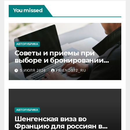
You missed
АВТОРУБРИКА
Советы и приемы при
выборе и бронировании
авиабилетов
5 ИЮЛЯ 2026
FRIENDS72_RU
АВТОРУБРИКА
Шенгенская виза во
Францию для россиян в