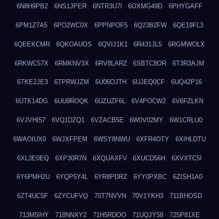
6N8H9PB2
6NS1JPER
6NTR3U7I
6OXMG49D
6PHYGAFF
6PM1Z7A5
6PO2WC0X
6PPNPOF5
6Q23B2FW
6QE19FL3
6QEEKCMR
6QKOAUOS
6QVIJ1K1
6R431JL5
6RGMWOLX
6RKWC57X
6RMKNV3X
6RV8LARZ
6SBTC8OR
6T3R3AJM
6TKE2JE3
6TPRWJZM
6U06OJTH
6UJEQ0CF
6UQ42P16
6UTK14DG
6UU9ROQK
6UZUZF6L
6V4POCW2
6V6FZLKN
6VJVHI57
6VQ1DZQ1
6VZACB5E
6W0V02MY
6W1CRLU0
6WAOIUX0
6WJXFPEM
6WSY8NWU
6XFR4OTY
6XIHLDTU
6XL3E0EQ
6XP30R7N
6XQUAXFV
6XUCD56H
6XVXTC5I
6Y6PMH2U
6YQP5Y4L
6YR8PDRZ
6YY0PXBC
6ZISH1A0
6ZT4UC5F
6ZYCUFVQ
70T7NVVN
70V1YKH3
711BHOSD
713M5IHY
718NNXY2
71H5RDOO
71UQJY58
725P81XE