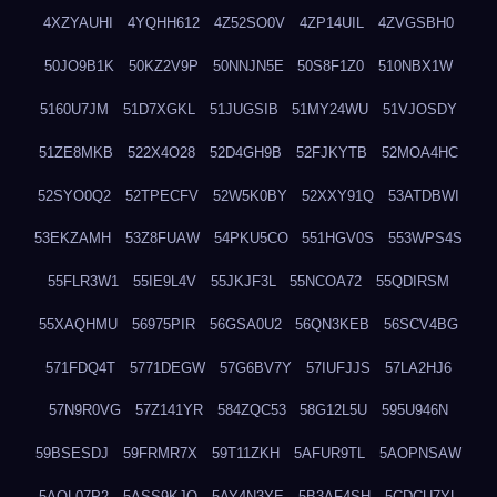
4XZYAUHI
4YQHH612
4Z52SO0V
4ZP14UIL
4ZVGSBH0
50JO9B1K
50KZ2V9P
50NNJN5E
50S8F1Z0
510NBX1W
5160U7JM
51D7XGKL
51JUGSIB
51MY24WU
51VJOSDY
51ZE8MKB
522X4O28
52D4GH9B
52FJKYTB
52MOA4HC
52SYO0Q2
52TPECFV
52W5K0BY
52XXY91Q
53ATDBWI
53EKZAMH
53Z8FUAW
54PKU5CO
551HGV0S
553WPS4S
55FLR3W1
55IE9L4V
55JKJF3L
55NCOA72
55QDIRSM
55XAQHMU
56975PIR
56GSA0U2
56QN3KEB
56SCV4BG
571FDQ4T
5771DEGW
57G6BV7Y
57IUFJJS
57LA2HJ6
57N9R0VG
57Z141YR
584ZQC53
58G12L5U
595U946N
59BSESDJ
59FRMR7X
59T11ZKH
5AFUR9TL
5AOPNSAW
5AQL07P2
5ASS9KJO
5AY4N3YE
5B3AF4SH
5CDCU7YL