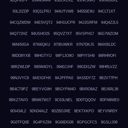
92QF91PP
939W5AR4
93BCKCKZ
93HKS0RJ
93KMD0XZ
93L2IZDP
93Q1LPRJ
944UTVW8
94555E9U
94CLT1XT
94CQZMDW
94E5VQT2
94H1UCPR
94J2GRFM
94Q4Z2L5
94Q772HZ
94USHO25
95QVZ7XT
95VSPH17
96G7WZOM
96NI50GA
97I66QKU
97IBUWKR
97N7DKJ5
984XBLDC
98DD8YXB
98HGTYIJ
98P1JO9O
98PIYSH9
98RHROFI
98RZWLDP
990W4OYL
9940JJHF
99GDI1ZW
99HRLVZZ
99NJVYC8
9AEIGFHX
9AJPFPA0
9AS5DY7Z
9B2V77PH
9B4CT9PZ
9BEYVG9H
9BGYPM4O
9BIRO8AZ
9BJ6RL38
9BKZ7AVO
9BM67W1T
9C63LNEL
9D0TQQOV
9DFN8WE0
9DI434L2
9DN34ALZ
9DZBDJRE
9EKTXKPO
9EYVNRDY
9G0TFQ0E
9G4PXZ84
9G68DG08
9GPGCFCS
9GSLIJ08