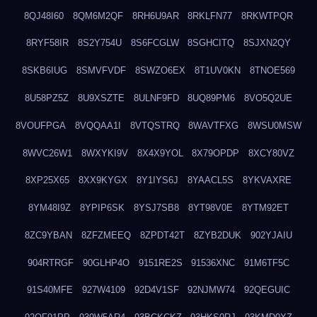
8QJ48I60
8QM6M2QF
8RH6U9AR
8RKLFN77
8RKWTPQR
8RYF58IR
8S2Y754U
8S6FCGLW
8SGHCITQ
8SJXN2QY
8SKB6IUG
8SMVFVDF
8SWZO6EX
8T1UV0KN
8TNOE569
8U58PZ5Z
8U9XSZTE
8ULNF9FD
8UQ89PM6
8VO5Q2UE
8VOUFPGA
8VQQAA1I
8VTQSTRQ
8WAVTFXG
8WSU0MSW
8WVC26W1
8WXYKI9V
8X4X9YOL
8X79OPDP
8XCY80VZ
8XP25X65
8XX9KYGX
8Y1IYS6J
8YAACL5S
8YKVAXRE
8YM48I9Z
8YPIP6SK
8YSJ7SB8
8YT98V0E
8YTM92ET
8ZC9YBAN
8ZFZMEEQ
8ZPDT42T
8ZYB2DUK
902YJAIU
904RTRGF
90GLHP4O
9151RE2S
91536XNC
91M6TF5C
91S40MFE
927W4109
92D4V1SF
92NJMW74
92QEGUIC