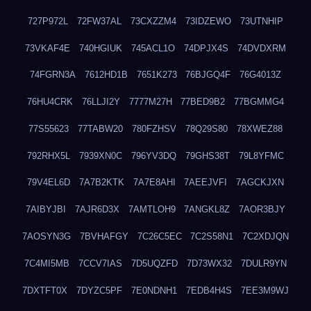
727P972L
72FW37AL
73CXZZM4
73IDZEWO
73UTNHIP
73VKAF4E
740HGIUK
745ACL1O
74DPJX4S
74DVDXRM
74FGRN3A
7612HD1B
7651K273
76BJGQ4F
76G4013Z
76HU4CRK
76LLJI2Y
7777M27H
77BED9B2
77BGMMG4
77S55623
77TABW20
780FZHSV
78Q29S80
78XWEZ88
792RHX5L
7939XN0C
796YV3DQ
79GHS38T
79L8YFMC
79V4EL6D
7A7B2KTK
7A7E8AHI
7AEEJVFI
7AGCKJXN
7AIBYJBI
7AJR6D3X
7AMTLOH9
7ANGKL8Z
7AOR3BJY
7AOSYN3G
7BVHAFGY
7C26C5EC
7C2S58N1
7C2XDJQN
7C4MI5MB
7CCV7IAS
7D5UQZFD
7D73WX32
7DULR9YN
7DXTFT0X
7DYZC5PF
7E0NDNH1
7EDB4H4S
7EE3M9WJ