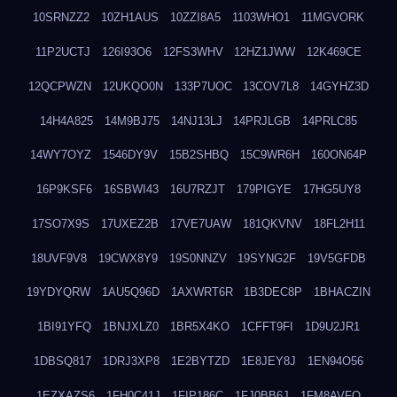
10SRNZZ2
10ZH1AUS
10ZZI8A5
1103WHO1
11MGVORK
11P2UCTJ
126I93O6
12FS3WHV
12HZ1JWW
12K469CE
12QCPWZN
12UKQO0N
133P7UOC
13COV7L8
14GYHZ3D
14H4A825
14M9BJ75
14NJ13LJ
14PRJLGB
14PRLC85
14WY7OYZ
1546DY9V
15B2SHBQ
15C9WR6H
160ON64P
16P9KSF6
16SBWI43
16U7RZJT
179PIGYE
17HG5UY8
17SO7X9S
17UXEZ2B
17VE7UAW
181QKVNV
18FL2H11
18UVF9V8
19CWX8Y9
19S0NNZV
19SYNG2F
19V5GFDB
19YDYQRW
1AU5Q96D
1AXWRT6R
1B3DEC8P
1BHACZIN
1BI91YFQ
1BNJXLZ0
1BR5X4KO
1CFFT9FI
1D9U2JR1
1DBSQ817
1DRJ3XP8
1E2BYTZD
1E8JEY8J
1EN94O56
1EZXAZS6
1FH0C41J
1FIP186C
1FJ0BB6J
1FM8AVFQ