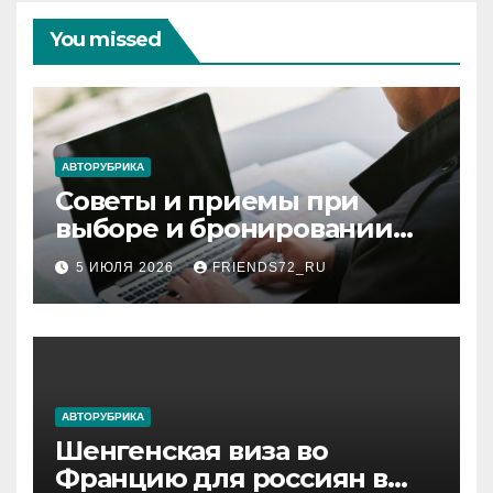
You missed
АВТОРУБРИКА
Советы и приемы при
выборе и бронировании
авиабилетов
5 ИЮЛЯ 2026
FRIENDS72_RU
АВТОРУБРИКА
Шенгенская виза во
Францию для россиян в