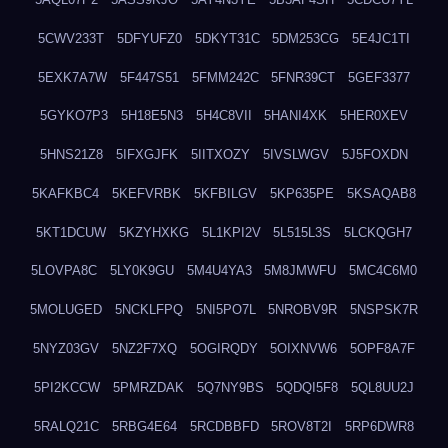
5CWV233T
5DFYUFZ0
5DKYT31C
5DM253CG
5E4JC1TI
5EXK7A7W
5F447S51
5FMM242C
5FNR39CT
5GEF3377
5GYKO7P3
5H18E5N3
5H4C8VII
5HANI4XK
5HER0XEV
5HNS21Z8
5IFXGJFK
5IITXOZY
5IVSLWGV
5J5FOXDN
5KAFKBC4
5KEFVRBK
5KFBILGV
5KP635PE
5KSAQAB8
5KT1DCUW
5KZYHXKG
5L1KPI2V
5L515L3S
5LCKQGH7
5LOVPA8C
5LY0K9GU
5M4U4YA3
5M8JMWFU
5MC4C6M0
5MOLUGED
5NCKLFPQ
5NI5PO7L
5NROBV9R
5NSPSK7R
5NYZ03GV
5NZ2F7XQ
5OGIRQDY
5OIXNVW6
5OPF8A7F
5PI2KCCW
5PMRZDAK
5Q7NY9BS
5QDQI5F8
5QL8UU2J
5RALQ21C
5RBG4E64
5RCDBBFD
5ROV8T2I
5RP6DWR8