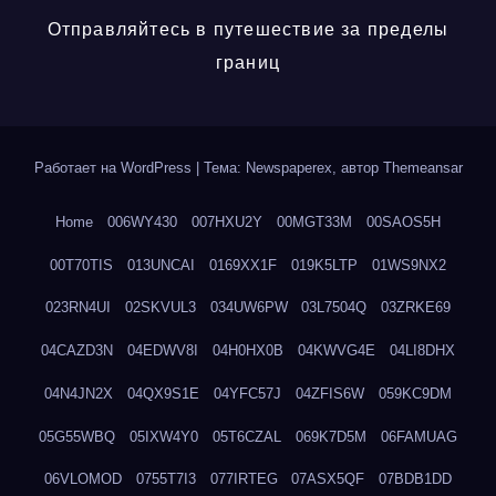
Отправляйтесь в путешествие за пределы
границ
Работает на WordPress
|
Тема: Newspaperex, автор
Themeansar
Home
006WY430
007HXU2Y
00MGT33M
00SAOS5H
00T70TIS
013UNCAI
0169XX1F
019K5LTP
01WS9NX2
023RN4UI
02SKVUL3
034UW6PW
03L7504Q
03ZRKE69
04CAZD3N
04EDWV8I
04H0HX0B
04KWVG4E
04LI8DHX
04N4JN2X
04QX9S1E
04YFC57J
04ZFIS6W
059KC9DM
05G55WBQ
05IXW4Y0
05T6CZAL
069K7D5M
06FAMUAG
06VLOMOD
0755T7I3
077IRTEG
07ASX5QF
07BDB1DD