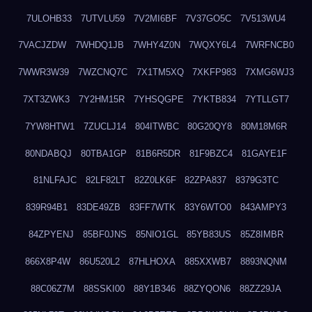
7ULOHB33
7UTVLU59
7V2MI6BF
7V37GO5C
7V513WU4
7VACJZDW
7WHDQ1JB
7WHY4Z0N
7WQXY6L4
7WRFNCB0
7WWR3W39
7WZCNQ7C
7X1TM5XQ
7XKFP983
7XMG6WJ3
7XT3ZWK3
7Y2HM15R
7YHSQGPE
7YKTB834
7YTLLGT7
7YW8HTW1
7ZUCLJ14
804ITWBC
80G20QY8
80M18M6R
80NDABQJ
80TBA1GP
81B6R5DR
81F9BZC4
81GAYE1F
81NLFAJC
82LF82LT
82Z0LK6F
82ZPA837
8379G3TC
839R94B1
83DE49ZB
83FF7WTK
83Y6WTO0
843AMPY3
84ZPYENJ
85BF0JNS
85NIO1GL
85YB83US
85Z8IMBR
866X8P4W
86U520L2
87HLHOXA
885XXWB7
8893NQNM
88C06Z7M
88SSKI00
88Y1B346
88ZYQON6
88ZZ29JA