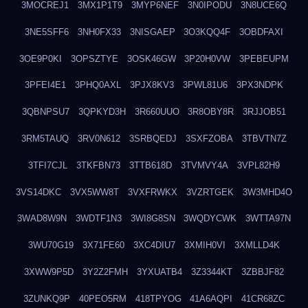
3MOCREJ1
3MX1P1T9
3MYP6NEF
3N0IPODU
3N8UCE6Q
3NE5SFF6
3NH0FX33
3NISGAEP
3O3KQQ4F
3OBDFAXI
3OE9P0KI
3OPSZTYE
3OSK46GW
3P20H0VW
3PEBEUPM
3PFEI4E1
3PHQ0AXL
3PJX8KV3
3PWL81U6
3PX3NDPK
3QBNPSU7
3QPKYD3H
3R660UUO
3R8OBY8R
3RJJOB51
3RM5TAUQ
3RV0N612
3SRBQEDJ
3SXFZOBA
3TBVTN7Z
3TFI7CJL
3TKFBN73
3TTB618D
3TVMVY4A
3VPL82H9
3VS14DKC
3VX5WW8T
3VXFRWKX
3VZRTGEK
3W3MHD4O
3WAD8W9N
3WDTF1N3
3WI8G8SN
3WQDYCWK
3WTTA97N
3WU70G19
3X71FE60
3XC4DIU7
3XMIH0VI
3XMLLD4K
3XWW9P5D
3Y2Z2FMH
3YXUATB4
3Z3344KT
3ZBBJF82
3ZUNKQ9P
40PEO5RM
418TPYOG
41A6AQPI
41CR68ZC