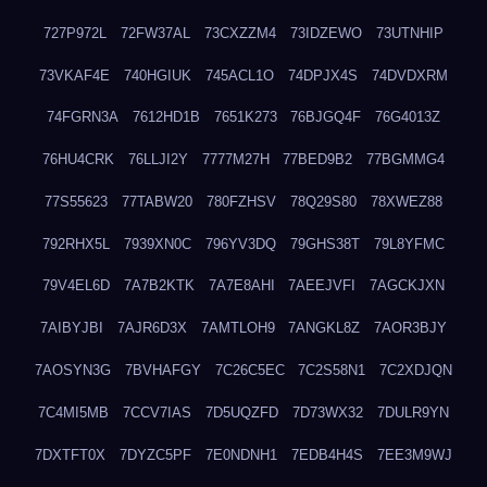
727P972L
72FW37AL
73CXZZM4
73IDZEWO
73UTNHIP
73VKAF4E
740HGIUK
745ACL1O
74DPJX4S
74DVDXRM
74FGRN3A
7612HD1B
7651K273
76BJGQ4F
76G4013Z
76HU4CRK
76LLJI2Y
7777M27H
77BED9B2
77BGMMG4
77S55623
77TABW20
780FZHSV
78Q29S80
78XWEZ88
792RHX5L
7939XN0C
796YV3DQ
79GHS38T
79L8YFMC
79V4EL6D
7A7B2KTK
7A7E8AHI
7AEEJVFI
7AGCKJXN
7AIBYJBI
7AJR6D3X
7AMTLOH9
7ANGKL8Z
7AOR3BJY
7AOSYN3G
7BVHAFGY
7C26C5EC
7C2S58N1
7C2XDJQN
7C4MI5MB
7CCV7IAS
7D5UQZFD
7D73WX32
7DULR9YN
7DXTFT0X
7DYZC5PF
7E0NDNH1
7EDB4H4S
7EE3M9WJ