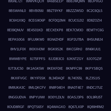
895NL72T
89WVKQCH
8A6B5EEP
8BBJWQMN
8BJPIIGO
8BSWANL0
8BVB056I
8BZT9YKF
8BZZZWSD
8C2C6QL5
8C6H1X9Q
8CEG9O6P
8CFDQ2M4
8CUCG2I2
8D8ZOZI4
8E09QNUV
8E4S01KD
8ECXEKP8
8EK7CM3O
8EMTYC6G
8EPAS0G6
8FLU9KW0
8GN4ZHDF
8GP2U7BA
8HSUN8J4
8HV1LF0X
8I0XX43W
8IGK9S2K
8IKCGRHJ
8IN6KUU1
8IWWBYPE
8J75FPFS
8JJDB3C0
8JKNTZGY
8JO7GZIF
8JT3UC50
8K1AGK5W
8KEKFDIE
8KNPFC99
8KPYSBQS
8KXIFVGC
8KYIF5SK
8L34DAQF
8L74O55L
8LZ3S1IS
8M8UKA3C
8MLQKCFV
8N8F04EH
8NA0T4E7
8NDCJ7UZ
8NGGUDVA
8NPYUIWI
8O0YLDLN
8OASJ3P6
8OL9RU5T
8OUD8RGF
8PQTS65Y
8Q4WAGXO
8Q67LX0P
8Q89HRM2