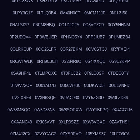
0KFC83WS
0KHXDLT8
0KO7R0BZ
0LA240G7
0LIQ91PM
0LPY3G1Z
0LTLQ0B4
0M40H0CT
0MCMJJJP
0N1LZI50
0NALSI2P
0NFM8HBQ
0O1D2CFA
0O3VCZC0
0OY5HHNM
0P2UDQV4
0P3WEUER
0PHNO5Y4
0PPJIUB7
0PUMEZB4
0QLRKCUP
0QO261FR
0QR27BKM
0QV0STGJ
0R7FXEI4
0RCWTWLK
0RH9C3CH
0S284R8O
0S4IXXQE
0S9E2KPP
0SA9HP4L
0T1MPQXC
0T8PUJB2
0T9LQ0SF
0TDEQ0TY
0TWV72OF
0U01AD7B
0U56W7B0
0UDKWD5I
0UELVNFD
0V2IXSF4
0V3N6SQF
0VJAC930
0VY5ZG3D
0W3LZD86
0W58MBQO
0W5D86N5
0W8SOPXW
0WY1BFPQ
0X4GG1J6
0XAANC43
0XI05VVT
0XLR0SZZ
0XW3VGXD
0ZAVTHSI
0ZM4J2CX
0ZVYGAG2
0ZXS0PVO
105XMS37
10LFO9CA