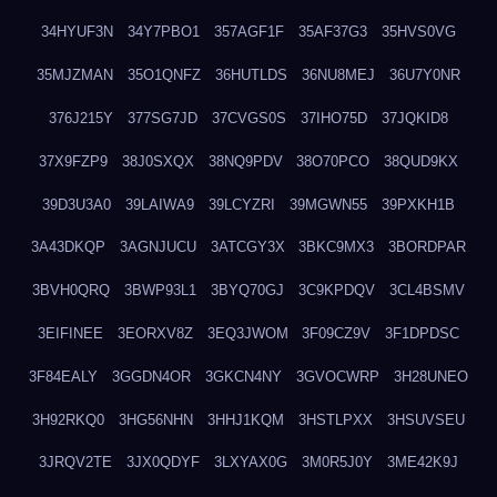
34HYUF3N
34Y7PBO1
357AGF1F
35AF37G3
35HVS0VG
35MJZMAN
35O1QNFZ
36HUTLDS
36NU8MEJ
36U7Y0NR
376J215Y
377SG7JD
37CVGS0S
37IHO75D
37JQKID8
37X9FZP9
38J0SXQX
38NQ9PDV
38O70PCO
38QUD9KX
39D3U3A0
39LAIWA9
39LCYZRI
39MGWN55
39PXKH1B
3A43DKQP
3AGNJUCU
3ATCGY3X
3BKC9MX3
3BORDPAR
3BVH0QRQ
3BWP93L1
3BYQ70GJ
3C9KPDQV
3CL4BSMV
3EIFINEE
3EORXV8Z
3EQ3JWOM
3F09CZ9V
3F1DPDSC
3F84EALY
3GGDN4OR
3GKCN4NY
3GVOCWRP
3H28UNEO
3H92RKQ0
3HG56NHN
3HHJ1KQM
3HSTLPXX
3HSUVSEU
3JRQV2TE
3JX0QDYF
3LXYAX0G
3M0R5J0Y
3ME42K9J