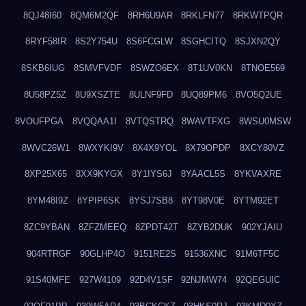
8QJ48I60
8QM6M2QF
8RH6U9AR
8RKLFN77
8RKWTPQR
8RYF58IR
8S2Y754U
8S6FCGLW
8SGHCITQ
8SJXN2QY
8SKB6IUG
8SMVFVDF
8SWZO6EX
8T1UV0KN
8TNOE569
8U58PZ5Z
8U9XSZTE
8ULNF9FD
8UQ89PM6
8VO5Q2UE
8VOUFPGA
8VQQAA1I
8VTQSTRQ
8WAVTFXG
8WSU0MSW
8WVC26W1
8WXYKI9V
8X4X9YOL
8X79OPDP
8XCY80VZ
8XP25X65
8XX9KYGX
8Y1IYS6J
8YAACL5S
8YKVAXRE
8YM48I9Z
8YPIP6SK
8YSJ7SB8
8YT98V0E
8YTM92ET
8ZC9YBAN
8ZFZMEEQ
8ZPDT42T
8ZYB2DUK
902YJAIU
904RTRGF
90GLHP4O
9151RE2S
91536XNC
91M6TF5C
91S40MFE
927W4109
92D4V1SF
92NJMW74
92QEGUIC