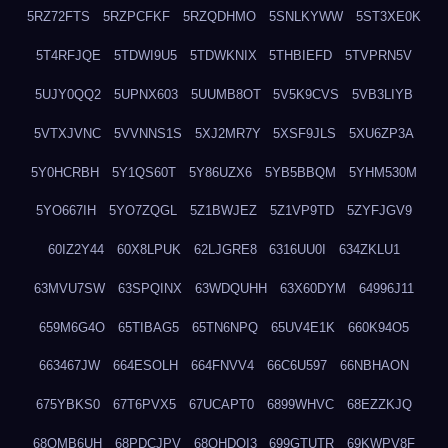
5RZ72FTS
5RZPCFKF
5RZQDHMO
5SNLKYWW
5ST3XE0K
5T4RFJQE
5TDWI9U5
5TDWKNIX
5THBIEFD
5TVPRN5V
5UJY0QQ2
5UPNX603
5UUMB8OT
5V5K9CVS
5VB3LIYB
5VTXJVNC
5VVNNS1S
5XJ2MR7Y
5XSF9JLS
5XU6ZP3A
5Y0HCRBH
5Y1QS60T
5Y86UZX6
5YB5BBQM
5YHM530M
5YO667IH
5YO7ZQGL
5Z1BWJEZ
5Z1VP9TD
5ZYFJGV9
60IZ2Y44
60X8LPUK
62LJGRE8
6316UU0I
634ZKLU1
63MVU7SW
63SPQINX
63WDQUHH
63X60DYM
64996J11
659M6G4O
65TIBAG5
65TN6NPQ
65UV4E1K
660K94O5
663467JW
664ESOLH
664FNVV4
66C6U597
66NBHAON
675YBKS0
67T6PVX5
67UCAPT0
6899WHVC
68EZZKJQ
68OMB6UH
68PDCJPV
68QHDOI3
699GTUTR
69KWPV8F