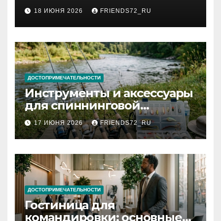
2026 году: сроки от 3 дней
18 ИЮНЯ 2026
FRIENDS72_RU
и список необходимых
документов
ДОСТОПРИМЕЧАТЕЛЬНОСТИ
Инструменты и аксессуары
для спиннинговой
рыбалки: назначение и
17 ИЮНЯ 2026
FRIENDS72_RU
типы
ДОСТОПРИМЕЧАТЕЛЬНОСТИ
Гостиница для
командировки: основные