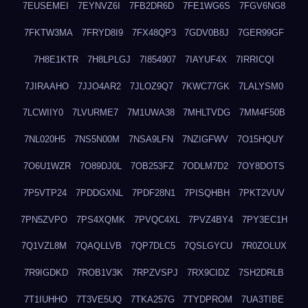
7EUSEMEI
7EYNVZ6I
7FB2DR6D
7FE1WG6S
7FGV6NG8
7FKTW3MA
7FRYD8I9
7FX48QP3
7GDV0B8J
7GER99GF
7H8E1KTR
7H8LPLGJ
7I854907
7IAYUF4X
7IRRICQI
7JIRAAHO
7JJO4AR2
7JLOZ9Q7
7KWC77GK
7LALYSM0
7LCWIIY0
7LVURME7
7M1UWA38
7MHLTVDG
7MM4F50B
7NL020H5
7NS5N00M
7NSA9LFN
7NZIGFWV
7O15HQUY
7O6U1WZR
7O89DJ0L
7OB253FZ
7ODLM7D2
7OY8DOTS
7P5VTP24
7PDDGXNL
7PDF28N1
7PISQHBH
7PKT2VUV
7PN5ZVPO
7PS4XQMK
7PVQC4XL
7PVZ4BY4
7PY3EC1H
7Q1VZL8M
7QAQLLVB
7QP7DLC5
7QSLGYCU
7R0ZOLUX
7R9IGDKD
7ROB1V3K
7RPZVSPJ
7RX9CIDZ
7SH2DRLB
7T1IUHHO
7T3VE5UQ
7TKA257G
7TYDPROM
7UA3TIBE