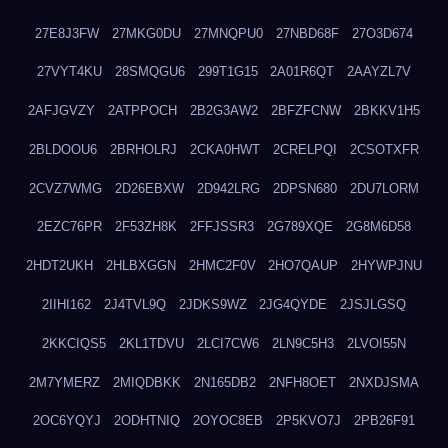
27E8J3FW
27MKG0DU
27MNQPU0
27NBD68F
27O3D674
27VYT4KU
28SMQGU6
299T1G15
2A01R6QT
2AAYZL7V
2AFJGVZY
2ATPPOCH
2B2G3AW2
2BFZFCNW
2BKKV1H5
2BLDOOU6
2BRHOLRJ
2CKA0HWT
2CRELPQI
2CSOTXFR
2CVZ7WMG
2D26EBXW
2D942LRG
2DPSN680
2DU7LORM
2EZC76PR
2F53ZH8K
2FFJSSR3
2G789XQE
2G8M6D58
2HDT2UKH
2HLBXGGN
2HMC2F0V
2HO7QAUP
2HYWPJNU
2IIHI162
2J4TVL9Q
2JDKS9WZ
2JG4QYDE
2JSJLGSQ
2KKCIQS5
2KL1TDVU
2LCI7CW6
2LN9C5H3
2LVOI55N
2M7YMERZ
2MIQDBKK
2N165DB2
2NFH8OET
2NXDJSMA
2OC6YQYJ
2ODHTNIQ
2OYOC8EB
2P5KVO7J
2PB26F91