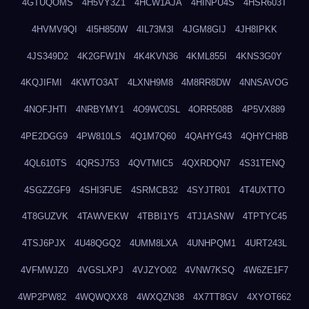
4GTUQOMS
4H5VY3Z1
4HCW1AJA
4HINPU4S
4HSR603T
4HVMV9QI
4I5H850W
4IL73M3I
4JGM8GIJ
4JH8IPKK
4JS349D2
4K2GFW1N
4K4KVN36
4KML855I
4KNS3G0Y
4KQJIFMI
4KWTO3AT
4LXNH9M8
4M8RR8DW
4NNSAVOG
4NOFJHTI
4NRBYMY1
4O9WC0SL
4ORR508B
4P5VX889
4PE2DGG9
4PW810LS
4Q1M7Q60
4QAHYG43
4QHYCH8B
4QL610TS
4QRSJ753
4QVTMIC5
4QXRDQN7
4S31TENQ
4SGZZGF9
4SHI3FUE
4SRMCB32
4SYJTR01
4T4UXTTO
4T8GUZVK
4TAWVEKW
4TBBI1Y5
4TJ1ASNW
4TPTYC45
4TSJ6PJX
4U48QGQ2
4UMM8LXA
4UNHPQM1
4URT243L
4VFMWJZ0
4VGSLXPJ
4VJZYO02
4VNW7KSQ
4W6ZE1F7
4WP2PW82
4WQWQXX8
4WXQZN38
4X7TT8GV
4XYOT662