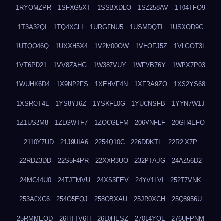
1RYOMZPR
1SFXG5XT
1SSBXDLO
1SZ258AV
1T04TFO9
1T3A32QI
1TQ4XCLI
1URGFNU5
1USMDQTI
1USXOD9C
1UTQO46Q
1UXXH5X4
1V2M00OW
1VHOFJ5Z
1VLGOT3L
1VT6PD21
1VV8ZAHG
1W387VUY
1WFVB76Y
1WPX7P03
1WUHK6D4
1X9NP2FS
1XEHVF4N
1XFRA9ZO
1XS2YS68
1XSROT4L
1YS8YJ6Z
1YSKFL0G
1YUCNSFB
1YYN7W1J
1Z1US2M8
1ZLGWTF7
1ZOCGLFM
206VNFLF
20GH4EFO
2110Y7UD
21J9UIA6
2254Q10C
226DDKTL
22R2IX7P
22RDZ3DD
22S5F4PR
22XXR3UO
232PTAJG
24AZ56D2
24MC44U0
24TJTMVU
24XS3FEV
24YV1LVI
252T7VNK
253A0XC6
254O5EQJ
258OBXAU
25JR0XCH
25Q8956U
25RMMEOD
26HTTV6H
26L0HESZ
270L4YOL
276UFPNM