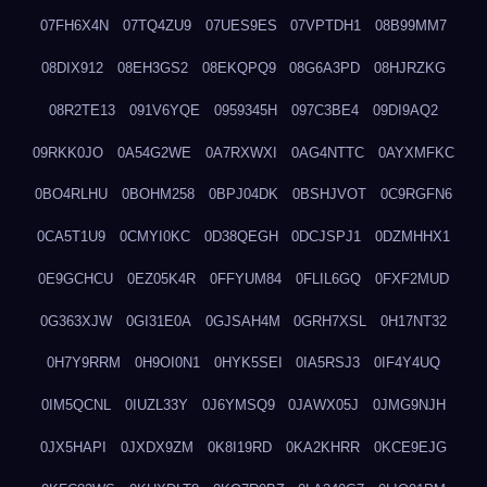
07FH6X4N
07TQ4ZU9
07UES9ES
07VPTDH1
08B99MM7
08DIX912
08EH3GS2
08EKQPQ9
08G6A3PD
08HJRZKG
08R2TE13
091V6YQE
0959345H
097C3BE4
09DI9AQ2
09RKK0JO
0A54G2WE
0A7RXWXI
0AG4NTTC
0AYXMFKC
0BO4RLHU
0BOHM258
0BPJ04DK
0BSHJVOT
0C9RGFN6
0CA5T1U9
0CMYI0KC
0D38QEGH
0DCJSPJ1
0DZMHHX1
0E9GCHCU
0EZ05K4R
0FFYUM84
0FLIL6GQ
0FXF2MUD
0G363XJW
0GI31E0A
0GJSAH4M
0GRH7XSL
0H17NT32
0H7Y9RRM
0H9OI0N1
0HYK5SEI
0IA5RSJ3
0IF4Y4UQ
0IM5QCNL
0IUZL33Y
0J6YMSQ9
0JAWX05J
0JMG9NJH
0JX5HAPI
0JXDX9ZM
0K8I19RD
0KA2KHRR
0KCE9EJG