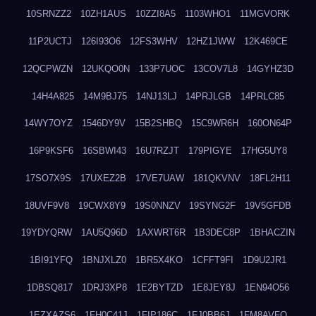
10SRNZZ2
10ZH1AUS
10ZZI8A5
1103WHO1
11MGVORK
11P2UCTJ
126I93O6
12FS3WHV
12HZ1JWW
12K469CE
12QCPWZN
12UKQO0N
133P7UOC
13COV7L8
14GYHZ3D
14H4A825
14M9BJ75
14NJ13LJ
14PRJLGB
14PRLC85
14WY7OYZ
1546DY9V
15B2SHBQ
15C9WR6H
160ON64P
16P9KSF6
16SBWI43
16U7RZJT
179PIGYE
17HG5UY8
17SO7X9S
17UXEZ2B
17VE7UAW
181QKVNV
18FL2H11
18UVF9V8
19CWX8Y9
19S0NNZV
19SYNG2F
19V5GFDB
19YDYQRW
1AU5Q96D
1AXWRT6R
1B3DEC8P
1BHACZIN
1BI91YFQ
1BNJXLZ0
1BR5X4KO
1CFFT9FI
1D9U2JR1
1DBSQ817
1DRJ3XP8
1E2BYTZD
1E8JEY8J
1EN94O56
1EZXAZS6
1FH0C41J
1FIP186C
1FJ0BB6J
1FM8AVFQ