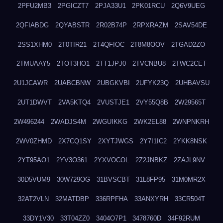
2PFU2MB3
2PGICZT7
2PJA33U1
2PK01RCU
2Q6V9UEG
2QFIABDG
2QYABSTR
2R02B74P
2RPXRAZM
2SAV54DE
2SS1XHM0
2T0TIR21
2T4QFIOC
2T8M8OOV
2TGAD2ZO
2TMUAAY5
2TOT3HO1
2TT1JPJ0
2TVCNBU8
2TWC2CET
2U1JCAWR
2UABCBNW
2UBGKVBI
2UFYK23Q
2UHBAVSU
2UT1DWVT
2VA5KTQ4
2VUSTJE1
2VY55Q8B
2W29565T
2W496244
2WADJS4M
2WGUIKKG
2WK2EL88
2WNPNKRH
2WV0ZHMD
2X7CQ1SY
2XYTJWGS
2Y7I1IC2
2YKK8NSK
2YT95AO1
2YV3O361
2YXVOCOL
2Z2JNBKZ
2ZAJL9NV
30D5VUM9
30W729OG
31BVSCBT
31L8FP95
31M0MR2X
32AT2VLN
32MATDBP
336RPFHA
33ANXYRH
33CR504T
33DY1V30
33T04ZZ0
3404O7P1
3478760D
34F92RUM