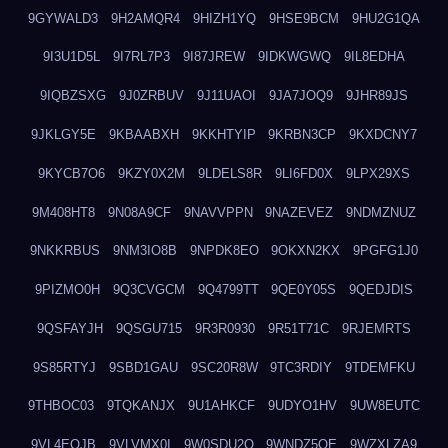
9GYWALD3
9H2AMQR4
9HIZH1YQ
9HSE9BCM
9HU2G1QA
9I3U1D5L
9I7RL7P3
9I87JREW
9IDKWGWQ
9IL8EDHA
9IQBZSXG
9J0ZRBUV
9J11UAOI
9JA7JOQ9
9JHR89JS
9JKLGY5E
9KBAABXH
9KKHTYIP
9KRBN3CP
9KXDCNY7
9KYCB7O6
9KZY0X2M
9LDELS8R
9LI6FD0X
9LPX29XS
9M408HT8
9N08A9CF
9NAVVPPN
9NAZEVEZ
9NDMZNUZ
9NKKRBUS
9NM3IO8B
9NPDK8EO
9OKXN2KX
9PGFG1J0
9PIZMO0H
9Q3CVGCM
9Q4799TT
9QE0Y05S
9QEDJDIS
9QSFAYJH
9QSGU715
9R3R0930
9R51T71C
9RJEMRTS
9S85RTYJ
9SBD1GAU
9SC20R8W
9TC3RDIY
9TDEMFKU
9THBOC03
9TQKANJX
9U1AHKCF
9UDYO1HV
9UW8EUTC
9VL4EOJB
9VLVMX0I
9W0SDU2O
9WNDZ5OE
9WZXLZA9