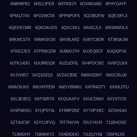
6N8H9PB2
6NS1JPER
6NTR3U7I
6OXMG49D
6PHYGAFF
6PM1Z7A5
6PO2WC0X
6PPNPOF5
6Q23B2FW
6QE19FL3
6QEEKCMR
6QKOAUOS
6QVIJ1K1
6R431JL5
6RGMWOLX
6RKWC57X
6RMKNV3X
6RV8LARZ
6SBTC8OR
6T3R3AJM
6TKE2JE3
6TPRWJZM
6U06OJTH
6UJEQ0CF
6UQ42P16
6UTK14DG
6UU9ROQK
6UZUZF6L
6V4POCW2
6V6FZLKN
6VJVHI57
6VQ1DZQ1
6VZACB5E
6W0V02MY
6W1CRLU0
6WAOIUX0
6WJXFPEM
6WSY8NWU
6XFR4OTY
6XIHLDTU
6XL3E0EQ
6XP30R7N
6XQUAXFV
6XUCD56H
6XVXTC5I
6Y6PMH2U
6YQP5Y4L
6YR8PDRZ
6YY0PXBC
6ZISH1A0
6ZT4UC5F
6ZYCUFVQ
70T7NVVN
70V1YKH3
711BHOSD
713M5IHY
718NNXY2
71H5RDOO
71UQJY58
725P81XE