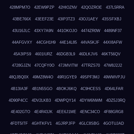
428MPM7O
42EW9PZP
42HIOZNV
42QOZROE
437L5RRA
43BE766X
43EEF23E
43IP3TZ3
43OJ1AEY
43SSFXBJ
43U16JLC
43XY7A9N
441OKOJO
4474ZR0W
4489NF37
44AFGVXY
44CGH1H9
44E14L85
44VA5KJF
44XI8AFW
45A3IPS9
4601IURZ
46DGB3L9
46DLKJV6
46KT56QV
4728GJZN
47CQFY0O
47JMVITW
47TRZS70
47W8J2J2
48QJBQ0X
49MZ8W4O
49R1GYE9
49SPF3MJ
49WWVPJU
4B13IA3F
4B1N5SGO
4BOKJ6KQ
4C9HCESS
4D64LFAR
4D90P4CC
4DV2LKB3
4DWPQY14
4DYW6NWM
4DZ5J3RQ
4E402GTO
4E4R43JK
4EE6J1ME
4ENC34CO
4F88GRG8
4FDT5ITF
4GHTKFV1
4GJRPJFP
4GLC8SBG
4GOTUJAD