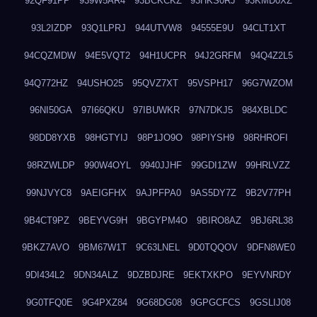
92QF91PP
939W5AR4
93BCKCKZ
93HKS0RJ
93KMD0XZ
93L2IZDP
93Q1LPRJ
944UTVW8
94555E9U
94CLT1XT
94CQZMDW
94E5VQT2
94H1UCPR
94J2GRFM
94Q4Z2L5
94Q772HZ
94USHO25
95QVZ7XT
95VSPH17
96G7WZOM
96NI50GA
97I66QKU
97IBUWKR
97N7DKJ5
984XBLDC
98DD8YXB
98HGTYIJ
98P1JO9O
98PIYSH9
98RHROFI
98RZWLDP
990W4OYL
9940JJHF
99GDI1ZW
99HRLVZZ
99NJVYC8
9AEIGFHX
9AJPFPA0
9AS5DY7Z
9B2V77PH
9B4CT9PZ
9BEYVG9H
9BGYPM4O
9BIRO8AZ
9BJ6RL38
9BKZ7AVO
9BM67W1T
9C63LNEL
9D0TQQOV
9DFN8WE0
9DI434L2
9DN34ALZ
9DZBDJRE
9EKTXKPO
9EYVNRDY
9G0TFQ0E
9G4PXZ84
9G68DG08
9GPGCFCS
9GSLIJ08