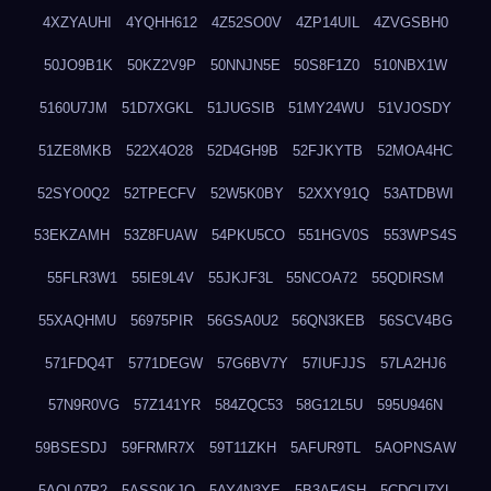
4XZYAUHI
4YQHH612
4Z52SO0V
4ZP14UIL
4ZVGSBH0
50JO9B1K
50KZ2V9P
50NNJN5E
50S8F1Z0
510NBX1W
5160U7JM
51D7XGKL
51JUGSIB
51MY24WU
51VJOSDY
51ZE8MKB
522X4O28
52D4GH9B
52FJKYTB
52MOA4HC
52SYO0Q2
52TPECFV
52W5K0BY
52XXY91Q
53ATDBWI
53EKZAMH
53Z8FUAW
54PKU5CO
551HGV0S
553WPS4S
55FLR3W1
55IE9L4V
55JKJF3L
55NCOA72
55QDIRSM
55XAQHMU
56975PIR
56GSA0U2
56QN3KEB
56SCV4BG
571FDQ4T
5771DEGW
57G6BV7Y
57IUFJJS
57LA2HJ6
57N9R0VG
57Z141YR
584ZQC53
58G12L5U
595U946N
59BSESDJ
59FRMR7X
59T11ZKH
5AFUR9TL
5AOPNSAW
5AQL07P2
5ASS9KJO
5AY4N3YE
5B3AF4SH
5CDCU7YL