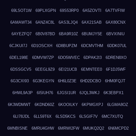
69LSOT1W
69PLXGPN
69S53RP0
6A5ZOVTI
6A7TVFIW
6AMAWT34
6ANZ4C8L
6AS3LJQ4
6AX21SAB
6AX80CNX
6AYEZFQ7
6B0V87BD
6BA9R10Z
6BUMJY5E
6BVXINIU
6CJKUI7J
6D1OSCXH
6D8BUPZM
6DCMVTHM
6DDK07UL
6DEL198E
6DMVW7ZP
6DO5WVEC
6DPAK2I3
6DREN8XO
6DSSGCV5
6EEGL9Z9
6EI21UCB
6EMNTEE0
6F1DJ5WF
6G3CXI93
6G3KEGYN
6H6L0Z3E
6HD2DCBO
6HM0FQJT
6HWL9A3P
6I5IUH76
6JGSI1UR
6JQL3WKJ
6K3EBPX1
6K3WDMWT
6KDND60Z
6KOOILKY
6KPMGXPJ
6LGMA8OZ
6LI78JDL
6LL59T6X
6LSD5KCS
6LSGIF7V
6MC7XUTQ
6MNBISNE
6MRU4GHW
6MRWI2FW
6MUKQ2Q2
6N6MCPD2