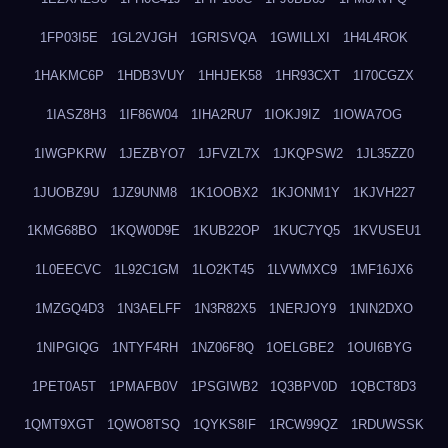
1FP03I5E
1GL2VJGH
1GRISVQA
1GWILLXI
1H4L4ROK
1HAKMC6P
1HDB3VUY
1HHJEK58
1HR93CXT
1I70CGZX
1IASZ8H3
1IF86W04
1IHA2RU7
1IOKJ9IZ
1IOWA7OG
1IWGPKRW
1JEZBYO7
1JFVZL7X
1JKQPSW2
1JL35ZZ0
1JUOBZ9U
1JZ9UNM8
1K1OOBX2
1KJONM1Y
1KJVH227
1KMG68BO
1KQW0D9E
1KUB22OP
1KUC7YQ5
1KVUSEU1
1L0EECVC
1L92C1GM
1LO2KT45
1LVWMXC9
1MF16JX6
1MZGQ4D3
1N3AELFF
1N3R82X5
1NERJOY9
1NIN2DXO
1NIPGIQG
1NTYF4RH
1NZ06F8Q
1OELGBE2
1OUI6BYG
1PET0A5T
1PMAFB0V
1PSGIWB2
1Q3BPV0D
1QBCT8D3
1QMT9XGT
1QWO8TSQ
1QYKS8IF
1RCW99QZ
1RDUWSSK