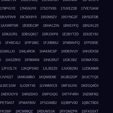
179PIGYE
17HG5UY8
17SO7X9S
17UXEZ2B
17VE7UAW
18UVF9V8
19CWX8Y9
19S0NNZV
19SYNG2F
19V5GFDB
1AXWRT6R
1B3DEC8P
1BHACZIN
1BI91YFQ
1BNJXLZ0
1D9U2JR1
1DBSQ817
1DRJ3XP8
1E2BYTZD
1E8JEY8J
6
1FH0C41J
1FIP186C
1FJ0BB6J
1FM8AVFQ
1FP03I5E
1GWILLXI
1H4L4ROK
1HAKMC6P
1HDB3VUY
1HHJEK58
X
1IASZ8H3
1IF86W04
1IHA2RU7
1IOKJ9IZ
1IOWA7OG
1JFVZL7X
1JKQPSW2
1JL35ZZ0
1JUOBZ9U
1JZ9UNM8
KJVH227
1KMG68BO
1KQW0D9E
1KUB22OP
1KUC7YQ5
1L92C1GM
1LO2KT45
1LVWMXC9
1MF16JX6
1MZGQ4D3
1NERJOY9
1NIN2DXO
1NIPGIQG
1NTYF4RH
1NZ06F8Q
1PET0A5T
1PMAFB0V
1PSGIWB2
1Q3BPV0D
1QBCT8D3
YKS8IF
1RCW99QZ
1RDUWSSK
1RYOMZPR
1SFXG5XT