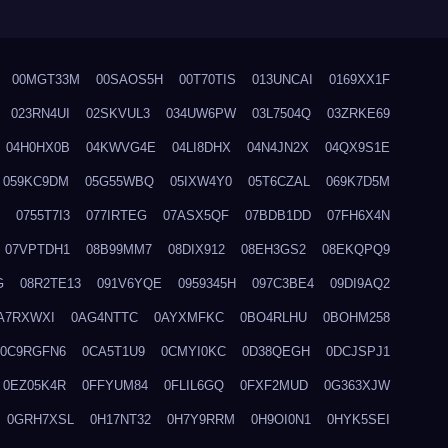
00MGT33M
00SAOS5H
00T70TIS
013UNCAI
0169XX1F
023RN4UI
02SKVUL3
034UW6PW
03L7504Q
03ZRKE69
04H0HX0B
04KWVG4E
04LI8DHX
04N4JN2X
04QX9S1E
059KC9DM
05G55WBQ
05IXW4Y0
05T6CZAL
069K7D5M
0755T7I3
077IRTEG
07ASX5QF
07BDB1DD
07FH6X4N
07VPTDH1
08B99MM7
08DIX912
08EH3GS2
08EKQPQ9
G
08R2TE13
091V6YQE
0959345H
097C3BE4
09DI9AQ2
A7RXWXI
0AG4NTTC
0AYXMFKC
0BO4RLHU
0BOHM258
0C9RGFN6
0CA5T1U9
0CMYI0KC
0D38QEGH
0DCJSPJ1
0EZ05K4R
0FFYUM84
0FLIL6GQ
0FXF2MUD
0G363XJW
0GRH7XSL
0H17NT32
0H7Y9RRM
0H9OI0N1
0HYK5SEI