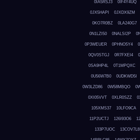
0IA5RSJ3
0IF4Y4UQ
0JX5HAPI
0JXDX9ZM
0KO7R0BZ
0LA240G7
0N1LZI50
0NALSI2P
0
0P3WEUER
0PHNO5Y4
0QV0STGJ
0R7FXEI4
0SA9HP4L
0T1MPQXC
0U56W7B0
0UDKWD5I
0W3LZD86
0W58MBQO
0
0XI05VVT
0XLR0SZZ
0
105XMS37
10LFO9CA
11P2UCTJ
126I93O6
1
133P7UOC
13COV7L8
14PRLC85
14WY7OYZ