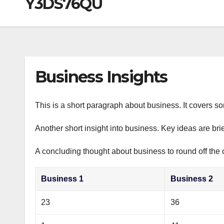
Y3DS76QU
р
a
i
A
а
m
k
p
в
i
p
и
т
Business Insights
ь
This is a short paragraph about business. It covers s
Another short insight into business. Key ideas are bri
A concluding thought about business to round off the 
Business 1
Business 2
23
36