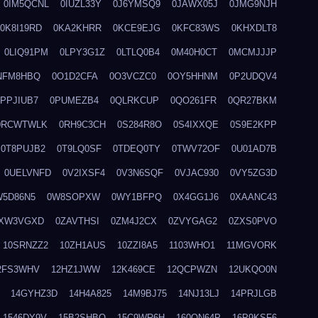
0IM5QCNL
0IUZL33Y
0J6YMSQ9
0JAWX05J
0JMG9NJH
0K8I19RD
0KA2KHRR
0KCE9EJG
0KFC83WS
0KHXDLT8
0LIQ91PM
0LPY3G1Z
0LTLQ0B4
0M40H0CT
0MCMJJJP
NFM8HBQ
0O1D2CFA
0O3VCZC0
0OY5HHNM
0P2UDQV4
0PPJIUB7
0PUMEZB4
0QLRKCUP
0QO261FR
0QR27BKM
0RCWTWLK
0RH9C3CH
0S284R8O
0S4IXXQE
0S9E2KPP
0T8PUJB2
0T9LQ0SF
0TDEQ0TY
0TWV72OF
0U01AD7B
0UELVNFD
0V2IXSF4
0V3N6SQF
0VJAC930
0VY5ZG3D
W5D86N5
0W8SOPXW
0WY1BFPQ
0X4GG1J6
0XAANC43
XW3VGXD
0ZAVTHSI
0ZM4J2CX
0ZVYGAG2
0ZXS0PVO
10SRNZZ2
10ZH1AUS
10ZZI8A5
1103WHO1
11MGVORK
2FS3WHV
12HZ1JWW
12K469CE
12QCPWZN
12UKQO0N
14GYHZ3D
14H4A825
14M9BJ75
14NJ13LJ
14PRJLGB
1546DY9V
15B2SHBQ
15C9WR6H
160ON64P
16P9KSF6