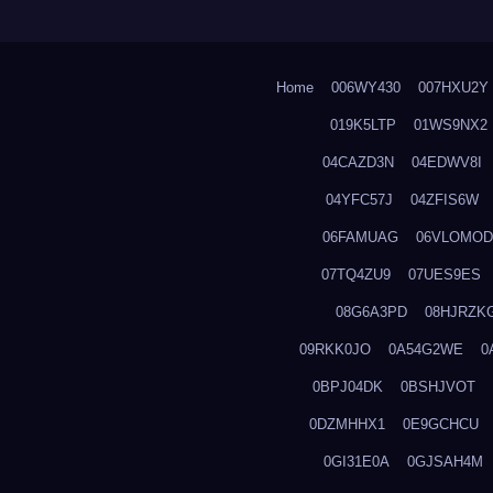
Home
006WY430
007HXU2Y
019K5LTP
01WS9NX2
04CAZD3N
04EDWV8I
04YFC57J
04ZFIS6W
06FAMUAG
06VLOMOD
07TQ4ZU9
07UES9ES
08G6A3PD
08HJRZK
09RKK0JO
0A54G2WE
0
0BPJ04DK
0BSHJVOT
0DZMHHX1
0E9GCHCU
0GI31E0A
0GJSAH4M