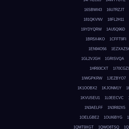
16SBWI43
16U7RZJT
181QKVNV
18FL2H11
19YDYQRW
1AU5Q96D
1BR5X4KO
1CFFT9FI
1EN94O56
1EZXAZS
1GL2VJGH
1GRISVQA
1HR93CXT
1I70CGZ
1IWGPKRW
1JEZBYO7
1K1OOBX2
1KJONM1Y
1
1KVUSEU1
1L0EECVC
1N3AELFF
1N3R82X5
1OELGBE2
1OUI6BYG
1QMT9XGT
1QWO8TSQ
1Q