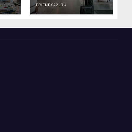
типы
FRIENDS72_RU