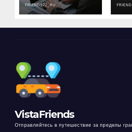
FRIENDS72_RU
дне
FRIEND
нео
док
VistaFriends
Отправляйтесь в путешествие за пределы гра