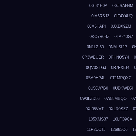
0GI31E0A
0GJSAH4M
0IA5RSJ3
0IF4Y4UQ
0JX5HAPI
0JXDX9ZM
0KO7R0BZ
0LA240G7
0N1LZI50
0NALSI2P
0
0P3WEUER
0PHNO5Y4
0QV0STGJ
0R7FXEI4
0SA9HP4L
0T1MPQXC
0U56W7B0
0UDKWD5I
0W3LZD86
0W58MBQO
0
0XI05VVT
0XLR0SZZ
0
105XMS37
10LFO9CA
11P2UCTJ
126I93O6
1