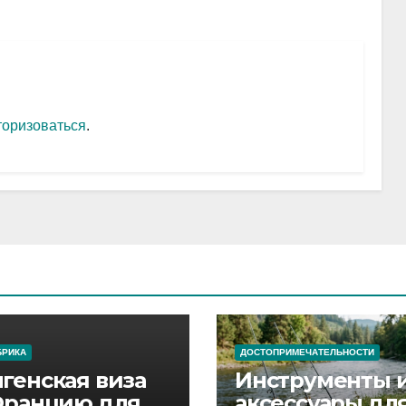
торизоваться
.
БРИКА
ДОСТОПРИМЕЧАТЕЛЬНОСТИ
генская виза
Инструменты 
Францию для
аксессуары дл