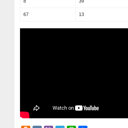
8
39
67
13