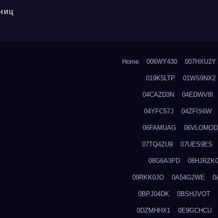
ниц
Home
006WY430
007HXU2Y
019K5LTP
01WS9NX2
04CAZD3N
04EDWV8I
04YFC57J
04ZFIS6W
06FAMUAG
06VLOMOD
07TQ4ZU9
07UES9ES
08G6A3PD
08HJRZK
09RKK0JO
0A54G2WE
0
0BPJ04DK
0BSHJVOT
0DZMHHX1
0E9GCHCU