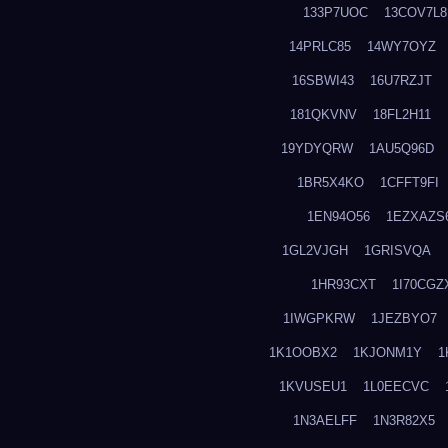
133P7UOC
13COV7L8
14PRLC85
14WY7OYZ
16SBWI43
16U7RZJT
181QKVNV
18FL2H11
19YDYQRW
1AU5Q96D
1BR5X4KO
1CFFT9FI
1EN94O56
1EZXAZS
1GL2VJGH
1GRISVQA
1HR93CXT
1I70CGZ
1IWGPKRW
1JEZBYO7
1K1OOBX2
1KJONM1Y
1
1KVUSEU1
1L0EECVC
1N3AELFF
1N3R82X5