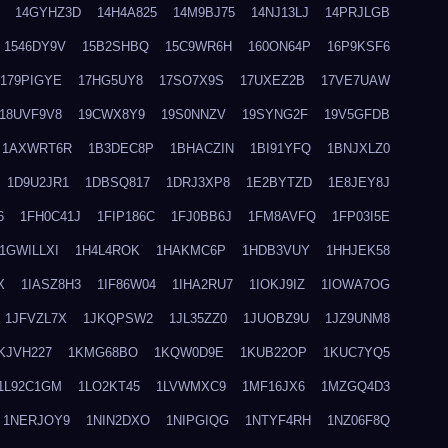
14GYHZ3D
14H4A825
14M9BJ75
14NJ13LJ
14PRJLGB
1546DY9V
15B2SHBQ
15C9WR6H
160ON64P
16P9KSF6
179PIGYE
17HG5UY8
17SO7X9S
17UXEZ2B
17VE7UAW
18UVF9V8
19CWX8Y9
19S0NNZV
19SYNG2F
19V5GFDB
1AXWRT6R
1B3DEC8P
1BHACZIN
1BI91YFQ
1BNJXLZ0
1D9U2JR1
1DBSQ817
1DRJ3XP8
1E2BYTZD
1E8JEY8J
6
1FH0C41J
1FIP186C
1FJ0BB6J
1FM8AVFQ
1FP03I5E
1GWILLXI
1H4L4ROK
1HAKMC6P
1HDB3VUY
1HHJEK58
X
1IASZ8H3
1IF86W04
1IHA2RU7
1IOKJ9IZ
1IOWA7OG
1JFVZL7X
1JKQPSW2
1JL35ZZ0
1JUOBZ9U
1JZ9UNM8
KJVH227
1KMG68BO
1KQW0D9E
1KUB22OP
1KUC7YQ5
1L92C1GM
1LO2KT45
1LVWMXC9
1MF16JX6
1MZGQ4D3
1NERJOY9
1NIN2DXO
1NIPGIQG
1NTYF4RH
1NZ06F8Q