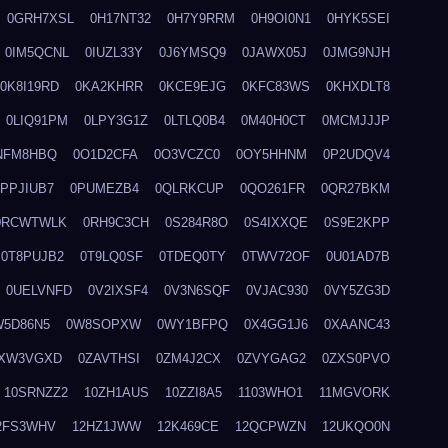
0GRH7XSL
0H17NT32
0H7Y9RRM
0H9OI0N1
0HYK5SEI
0IM5QCNL
0IUZL33Y
0J6YMSQ9
0JAWX05J
0JMG9NJH
0K8I19RD
0KA2KHRR
0KCE9EJG
0KFC83WS
0KHXDLT8
0LIQ91PM
0LPY3G1Z
0LTLQ0B4
0M40H0CT
0MCMJJJP
NFM8HBQ
0O1D2CFA
0O3VCZC0
0OY5HHNM
0P2UDQV4
0PPJIUB7
0PUMEZB4
0QLRKCUP
0QO261FR
0QR27BKM
0RCWTWLK
0RH9C3CH
0S284R8O
0S4IXXQE
0S9E2KPP
0T8PUJB2
0T9LQ0SF
0TDEQ0TY
0TWV72OF
0U01AD7B
0UELVNFD
0V2IXSF4
0V3N6SQF
0VJAC930
0VY5ZG3D
W5D86N5
0W8SOPXW
0WY1BFPQ
0X4GG1J6
0XAANC43
XW3VGXD
0ZAVTHSI
0ZM4J2CX
0ZVYGAG2
0ZXS0PVO
10SRNZZ2
10ZH1AUS
10ZZI8A5
1103WHO1
11MGVORK
2FS3WHV
12HZ1JWW
12K469CE
12QCPWZN
12UKQO0N