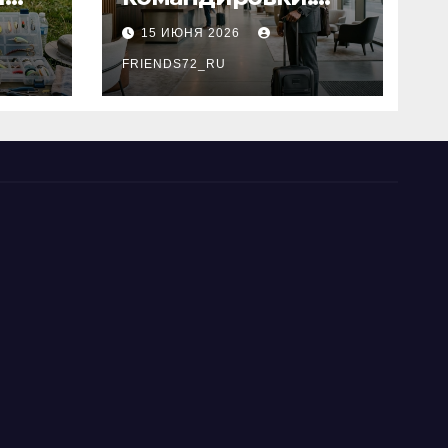
основные
15 ИЮНЯ 2026
критерии выбора
типы
FRIENDS72_RU