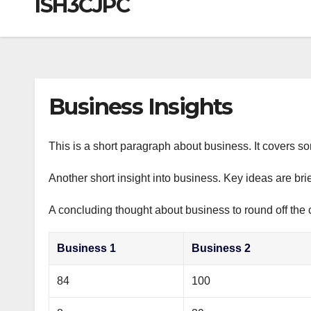
ISH3CJPC
р
a
i
A
а
m
k
p
в
i
p
и
т
Business Insights
ь
This is a short paragraph about business. It covers s
Another short insight into business. Key ideas are bri
A concluding thought about business to round off the 
Business 1
Business 2
84
100