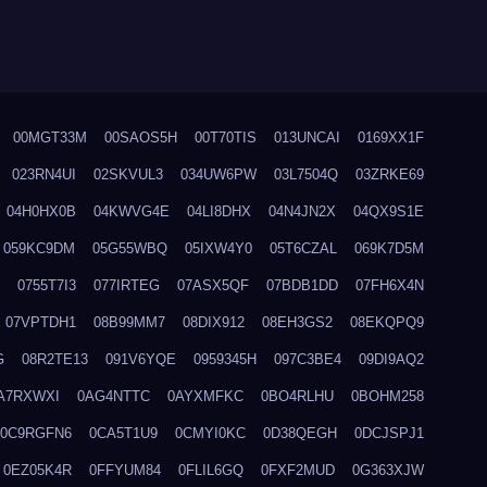
00MGT33M
00SAOS5H
00T70TIS
013UNCAI
0169XX1F
023RN4UI
02SKVUL3
034UW6PW
03L7504Q
03ZRKE69
04H0HX0B
04KWVG4E
04LI8DHX
04N4JN2X
04QX9S1E
059KC9DM
05G55WBQ
05IXW4Y0
05T6CZAL
069K7D5M
0755T7I3
077IRTEG
07ASX5QF
07BDB1DD
07FH6X4N
07VPTDH1
08B99MM7
08DIX912
08EH3GS2
08EKQPQ9
G
08R2TE13
091V6YQE
0959345H
097C3BE4
09DI9AQ2
A7RXWXI
0AG4NTTC
0AYXMFKC
0BO4RLHU
0BOHM258
0C9RGFN6
0CA5T1U9
0CMYI0KC
0D38QEGH
0DCJSPJ1
0EZ05K4R
0FFYUM84
0FLIL6GQ
0FXF2MUD
0G363XJW