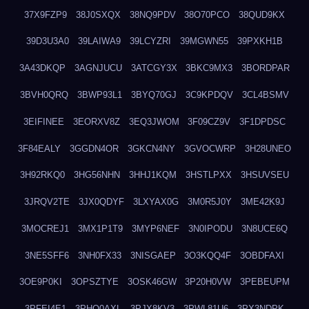
37X9FZP9
38J0SXQX
38NQ9PDV
38O70PCO
38QUD9KX
39D3U3A0
39LAIWA9
39LCYZRI
39MGWN55
39PXKH1B
3A43DKQP
3AGNJUCU
3ATCGY3X
3BKC9MX3
3BORDPAR
3BVH0QRQ
3BWP93L1
3BYQ70GJ
3C9KPDQV
3CL4BSMV
3EIFINEE
3EORXV8Z
3EQ3JWOM
3F09CZ9V
3F1DPDSC
3F84EALY
3GGDN4OR
3GKCN4NY
3GVOCWRP
3H28UNEO
3H92RKQ0
3HG56NHN
3HHJ1KQM
3HSTLPXX
3HSUVSEU
3JRQV2TE
3JX0QDYF
3LXYAX0G
3M0R5J0Y
3ME42K9J
3MOCREJ1
3MX1P1T9
3MYP6NEF
3N0IPODU
3N8UCE6Q
3NE5SFF6
3NH0FX33
3NISGAEP
3O3KQQ4F
3OBDFAXI
3OE9P0KI
3OPSZTYE
3OSK46GW
3P20H0VW
3PEBEUPM
3PFEI4E1
3PHQ0AXL
3PJX8KV3
3PWL81U6
3PX3NDPK