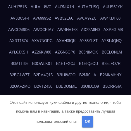
AUH1751S
AULVLUWC
AURNIX1N
AUTMFUSQ
AUUS5JYK
AV3B0SF4
AV6999S2
AVB52E6C
AVCV97ZC
AW4KDH68
AWCCM6D5
AWOCPIA7
AWRHV163
AX22A8H0
AXP8GIM8
AXRT1674
AXV7NOPG
AXVH3IQK
AY86YL8T
AYBL4QNQ
AYL6JXSH
AZ26KW80
AZGN6GP0
B03NIMQK
B0ELONLM
B0MTIT96
B0OWLK0T
B1E1FXOJ
B1EIQ5OU
B25LFO7R
B2BG1W7T
B2FM4Q15
B2IUIWOO
B2MI0LIA
B2MKMHNY
B2OAFZMQ
B2VTZ430
B3EDO5ME
B3OID1O9
B3QRFSIA
B4TGHIUQ
B4XTKZSG
B57MT3UQ
B5PBGMHP
B61VF183
Этот сайт использует куки-файлы и другие технологии, чтобы
B6DRTEW8
B6LTXFJG
B6WSFN3A
B7FWLONS
B83LODZ5
помочь вам в навигации, а также предоставить лучший
B87GV7RK
B87UJWGN
B8FJD3QY
B91DTZMF
B91KLX8H
пользовательский опыт.
OK