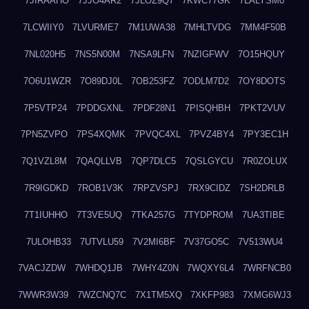
7JIRAAHO
7JJO4AR2
7JLOZ9Q7
7KWC77GK
7LALYSM0
7LCWIIY0
7LVURME7
7M1UWA38
7MHLTVDG
7MM4F50B
7NL020H5
7NS5N00M
7NSA9LFN
7NZIGFWV
7O15HQUY
7O6U1WZR
7O89DJ0L
7OB253FZ
7ODLM7D2
7OY8DOTS
7P5VTP24
7PDDGXNL
7PDF28N1
7PISQHBH
7PKT2VUV
7PN5ZVPO
7PS4XQMK
7PVQC4XL
7PVZ4BY4
7PY3EC1H
7Q1VZL8M
7QAQLLVB
7QP7DLC5
7QSLGYCU
7R0ZOLUX
7R9IGDKD
7ROB1V3K
7RPZVSPJ
7RX9CIDZ
7SH2DRLB
7T1IUHHO
7T3VE5UQ
7TKA257G
7TYDPROM
7UA3TIBE
7ULOHB33
7UTVLU59
7V2MI6BF
7V37GO5C
7V513WU4
7VACJZDW
7WHDQ1JB
7WHY4Z0N
7WQXY6L4
7WRFNCB0
7WWR3W39
7WZCNQ7C
7X1TM5XQ
7XKFP983
7XMG6WJ3