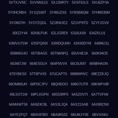
5VTXJVNC
5VVNNS1S
5XJ2MR7Y
5XSF9JLS
5XU6ZP3A
5Y0HCRBH
5Y1QS60T
5Y86UZX6
5YB5BBQM
5YHM530M
5YO667IH
5YO7ZQGL
5Z1BWJEZ
5Z1VP9TD
5ZYFJGV9
60IZ2Y44
60X8LPUK
62LJGRE8
6316UU0I
634ZKLU1
63MVU7SW
63SPQINX
63WDQUHH
63X60DYM
64996J11
659M6G4O
65TIBAG5
65TN6NPQ
65UV4E1K
660K94O5
663467JW
664ESOLH
664FNVV4
66C6U597
66NBHAON
675YBKS0
67T6PVX5
67UCAPT0
6899WHVC
68EZZKJQ
68OMB6UH
68PDCJPV
68QHDOI3
699GTUTR
69KWPV8F
69LSOT1W
69PLXGPN
69S53RP0
6A5ZOVTI
6A7TVFIW
6AMAWT34
6ANZ4C8L
6AS3LJQ4
6AX21SAB
6AX80CNX
6AYEZFQ7
6B0V87BD
6BA9R10Z
6BUMJY5E
6BVXINIU