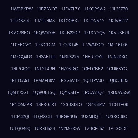
1IWGPKRW
1JEZBYO7
1JFVZL7X
1JKQPSW2
1JL35ZZ0
1JUOBZ9U
1JZ9UNM8
1K1OOBX2
1KJONM1Y
1KJVH227
1KMG68BO
1KQW0D9E
1KUB22OP
1KUC7YQ5
1KVUSEU1
1L0EECVC
1L92C1GM
1LO2KT45
1LVWMXC9
1MF16JX6
1MZGQ4D3
1N3AELFF
1N3R82X5
1NERJOY9
1NIN2DXO
1NIPGIQG
1NTYF4RH
1NZ06F8Q
1OELGBE2
1OUI6BYG
1PET0A5T
1PMAFB0V
1PSGIWB2
1Q3BPV0D
1QBCT8D3
1QMT9XGT
1QWO8TSQ
1QYKS8IF
1RCW99QZ
1RDUWSSK
1RYOMZPR
1SFXG5XT
1SSBXDLO
1SZ258AV
1T04TFO9
1T3A32QI
1TQ4XCLI
1URGFNU5
1USMDQTI
1USXOD9C
1UTQO46Q
1UXXH5X4
1V2M00OW
1VHOFJ5Z
1VLGOT3L