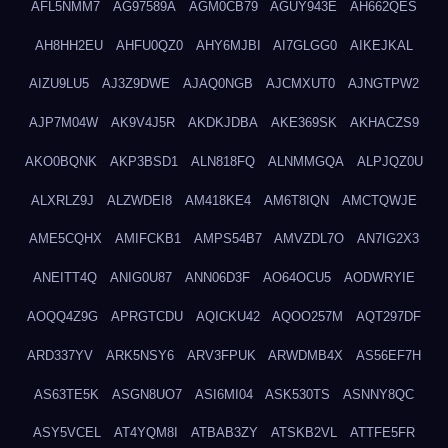
AFL5NMM7
AG97589A
AGM0CB79
AGUY943E
AH662QES
AH8HH2EU
AHFU0QZ0
AHY6MJBI
AI7GLGG0
AIKEJKAL
AIZU9LU5
AJ3Z9DWE
AJAQ0NGB
AJCMXUT0
AJNGTPW2
AJP7M04W
AK9V4J5R
AKDKJDBA
AKE369SK
AKHACZS9
AKO0BQNK
AKP3BSD1
ALN818FQ
ALNMMGQA
ALPJQZ0U
ALXRLZ9J
ALZWDEI8
AM418KE4
AM6T8IQN
AMCTQWJE
AME5CQHX
AMIFCKB1
AMPS54B7
AMVZDL7O
AN7IG2X3
ANEITT4Q
ANIG0U87
ANN06D3F
AO64OCU5
AODWRYIE
AOQQ4Z9G
APRGTCDU
AQICKU42
AQOO257M
AQT297DF
ARD337YV
ARK5NSY6
ARV3FPUK
ARWDMB4X
AS56EF7H
AS63TE5K
ASGN8UO7
ASI6MI04
ASK530TS
ASNNY8QC
ASY5VCEL
AT4YQM8I
ATBAB3ZY
ATSKB2VL
ATTFE5FR