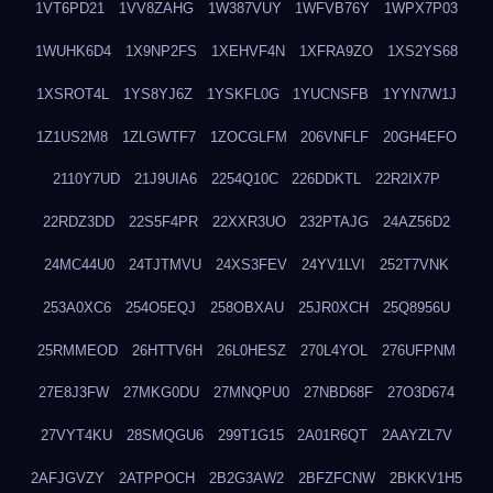
1VT6PD21
1VV8ZAHG
1W387VUY
1WFVB76Y
1WPX7P03
1WUHK6D4
1X9NP2FS
1XEHVF4N
1XFRA9ZO
1XS2YS68
1XSROT4L
1YS8YJ6Z
1YSKFL0G
1YUCNSFB
1YYN7W1J
1Z1US2M8
1ZLGWTF7
1ZOCGLFM
206VNFLF
20GH4EFO
2110Y7UD
21J9UIA6
2254Q10C
226DDKTL
22R2IX7P
22RDZ3DD
22S5F4PR
22XXR3UO
232PTAJG
24AZ56D2
24MC44U0
24TJTMVU
24XS3FEV
24YV1LVI
252T7VNK
253A0XC6
254O5EQJ
258OBXAU
25JR0XCH
25Q8956U
25RMMEOD
26HTTV6H
26L0HESZ
270L4YOL
276UFPNM
27E8J3FW
27MKG0DU
27MNQPU0
27NBD68F
27O3D674
27VYT4KU
28SMQGU6
299T1G15
2A01R6QT
2AAYZL7V
2AFJGVZY
2ATPPOCH
2B2G3AW2
2BFZFCNW
2BKKV1H5