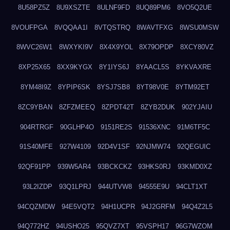
8U58PZ5Z
8U9XSZTE
8ULNF9FD
8UQ89PM6
8VO5Q2UE
8VOUFPGA
8VQQAA1I
8VTQSTRQ
8WAVTFXG
8WSU0MSW
8WVC26W1
8WXYKI9V
8X4X9YOL
8X79OPDP
8XCY80VZ
8XP25X65
8XX9KYGX
8Y1IYS6J
8YAACL5S
8YKVAXRE
8YM48I9Z
8YPIP6SK
8YSJ7SB8
8YT98V0E
8YTM92ET
8ZC9YBAN
8ZFZMEEQ
8ZPDT42T
8ZYB2DUK
902YJAIU
904RTRGF
90GLHP4O
9151RE2S
91536XNC
91M6TF5C
91S40MFE
927W4109
92D4V1SF
92NJMW74
92QEGUIC
92QF91PP
939W5AR4
93BCKCKZ
93HKS0RJ
93KMD0XZ
93L2IZDP
93Q1LPRJ
944UTVW8
94555E9U
94CLT1XT
94CQZMDW
94E5VQT2
94H1UCPR
94J2GRFM
94Q4Z2L5
94Q772HZ
94USHO25
95QVZ7XT
95VSPH17
96G7WZOM