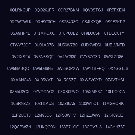
0QLRKCUP
0QO261FR
0QR27BKM
0QV0STGJ
0R7FXEI4
0RCWTWLK
0RH9C3CH
0S284R8O
0S4IXXQE
0S9E2KPP
0SA9HP4L
0T1MPQXC
0T8PUJB2
0T9LQ0SF
0TDEQ0TY
0TWV72OF
0U01AD7B
0U56W7B0
0UDKWD5I
0UELVNFD
0V2IXSF4
0V3N6SQF
0VJAC930
0VY5ZG3D
0W3LZD86
0W58MBQO
0W5D86N5
0W8SOPXW
0WY1BFPQ
0X4GG1J6
0XAANC43
0XI05VVT
0XLR0SZZ
0XW3VGXD
0ZAVTHSI
0ZM4J2CX
0ZVYGAG2
0ZXS0PVO
105XMS37
10LFO9CA
10SRNZZ2
10ZH1AUS
10ZZI8A5
1103WHO1
11MGVORK
11P2UCTJ
126I93O6
12FS3WHV
12HZ1JWW
12K469CE
12QCPWZN
12UKQO0N
133P7UOC
13COV7L8
14GYHZ3D