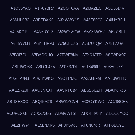
A1O35YAQ
A1R67BR7
A2GQTCVA
A2I3AZEC
A3GL614V
A3M1L6B2
A3PTDXK6
A3XWWY1S
A43E85C2
A4IUYB5H
A4LMC1PF
A4N5RYT3
A52WYVGW
A5Y3NWE2
A627I8F1
A6I3WV0B
A6YEHPPJ
A75CECZS
A782U1QR
A78T7XR0
A7B0I7FU
A7DADQHQ
A7RWE8NA
A7X6JATR
A82WRX97
A8LJWC6X
A8LOL4ZV
A90Z37DL
A913466R
A96H0U7X
A9GEP7N3
A9KIYWKO
A9QYINZC
AA3A68FM
AAEJWLHD
AAEZRZ0I
AAO3NKXF
AAVKTCB4
AB6S6UZH
ABAP8R3B
ABDXH3XG
ABQR9326
ABWKZCNH
AC2GYKWG
AC768CHK
ACUPC2X8
ACXX236G
ADMVWTS8
ADOE3V3Y
ADQOJYQO
AE2PW74I
AE5LNXK5
AF0P5V8L
AF6N078R
AFF8EG9L