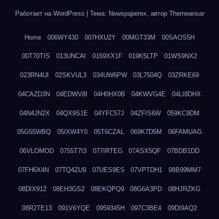
Работает на WordPress
|
Тема: Newspaperex, автор
Themeansar
Home
006WY430
007HXU2Y
00MGT33M
00SAOS5H
00T70TIS
013UNCAI
0169XX1F
019K5LTP
01WS9NX2
023RN4UI
02SKVUL3
034UW6PW
03L7504Q
03ZRKE69
04CAZD3N
04EDWV8I
04H0HX0B
04KWVG4E
04LI8DHX
04N4JN2X
04QX9S1E
04YFC57J
04ZFIS6W
059KC9DM
05G55WBQ
05IXW4Y0
05T6CZAL
069K7D5M
06FAMUAG
06VLOMOD
0755T7I3
077IRTEG
07ASX5QF
07BDB1DD
07FH6X4N
07TQ4ZU9
07UES9ES
07VPTDH1
08B99MM7
08DIX912
08EH3GS2
08EKQPQ9
08G6A3PD
08HJRZKG
08R2TE13
091V6YQE
0959345H
097C3BE4
09DI9AQ2