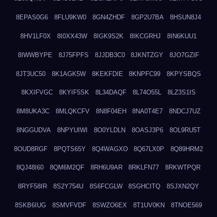
8EPAS0G6
8FLU9KW0
8GN4ZHDF
8GP2U7BA
8HSUN8J4
8HV1LF0X
8I0XX43W
8IGK9S2K
8IKCGRHJ
8IN6KUU1
8IWWBYPE
8J75FPFS
8JJDB3C0
8JKNTZGY
8JO7GZIF
8JT3UC50
8K1AGK5W
8KEKFDIE
8KNPFC99
8KPYSBQS
8KXIFVGC
8KYIF5SK
8L34DAQF
8L74O55L
8LZ3S1IS
8M8UKA3C
8MLQKCFV
8N8F04EH
8NA0T4E7
8NDCJ7UZ
8NGGUDVA
8NPYUIWI
8O0YLDLN
8OASJ3P6
8OL9RU5T
8OUD8RGF
8PQTS65Y
8Q4WAGXO
8Q67LX0P
8Q89HRM2
8QJ48I60
8QM6M2QF
8RH6U9AR
8RKLFN77
8RKWTPQR
8RYF58IR
8S2Y754U
8S6FCGLW
8SGHCITQ
8SJXN2QY
8SKB6IUG
8SMVFVDF
8SWZO6EX
8T1UV0KN
8TNOE569