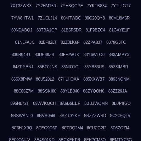
7XT3ZWK3
7Y2HM15R
7YHSQGPE
7YKTB834
7YTLLGT7
7YW8HTW1
7ZUCLJ14
804ITWBC
80G20QY8
80M18M6R
80NDABQJ
80TBA1GP
81B6R5DR
81F9BZC4
81GAYE1F
81NLFAJC
82LF82LT
82Z0LK6F
82ZPA837
8379G3TC
839R94B1
83DE49ZB
83FF7WTK
83Y6WTO0
843AMPY3
84ZPYENJ
85BF0JNS
85NIO1GL
85YB83US
85Z8IMBR
866X8P4W
86U520L2
87HLHOXA
885XXWB7
8893NQNM
88C06Z7M
88SSKI00
88Y1B346
88ZYQON6
88ZZ29JA
895NL72T
89WVKQCH
8A6B5EEP
8BBJWQMN
8BJPIIGO
8BSWANL0
8BVB056I
8BZT9YKF
8BZZZWSD
8C2C6QL5
8C6H1X9Q
8CEG9O6P
8CFDQ2M4
8CUCG2I2
8D8ZOZI4
8E09QNUV
8E4S01KD
8ECXEKP8
8EK7CM3O
8EMTYC6G