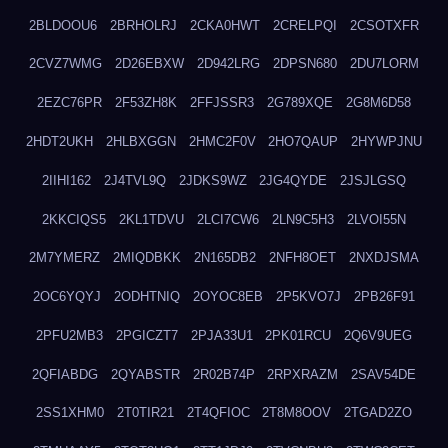
2BLDOOU6
2BRHOLRJ
2CKA0HWT
2CRELPQI
2CSOTXFR
2CVZ7WMG
2D26EBXW
2D942LRG
2DPSN680
2DU7LORM
2EZC76PR
2F53ZH8K
2FFJSSR3
2G789XQE
2G8M6D58
2HDT2UKH
2HLBXGGN
2HMC2F0V
2HO7QAUP
2HYWPJNU
2IIHI162
2J4TVL9Q
2JDKS9WZ
2JG4QYDE
2JSJLGSQ
2KKCIQS5
2KL1TDVU
2LCI7CW6
2LN9C5H3
2LVOI55N
2M7YMERZ
2MIQDBKK
2N165DB2
2NFH8OET
2NXDJSMA
2OC6YQYJ
2ODHTNIQ
2OYOC8EB
2P5KVO7J
2PB26F91
2PFU2MB3
2PGICZT7
2PJA33U1
2PK01RCU
2Q6V9UEG
2QFIABDG
2QYABSTR
2R02B74P
2RPXRAZM
2SAV54DE
2SS1XHM0
2T0TIR21
2T4QFIOC
2T8M8OOV
2TGAD2ZO