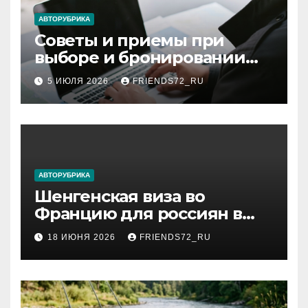
ki
АВТОРУБРИКА
Советы и приемы при
выборе и бронировании
авиабилетов
5 ИЮЛЯ 2026
FRIENDS72_RU
АВТОРУБРИКА
Шенгенская виза во
Францию для россиян в
2026 году: сроки от 3 дней
18 ИЮНЯ 2026
FRIENDS72_RU
и список необходимых
документов