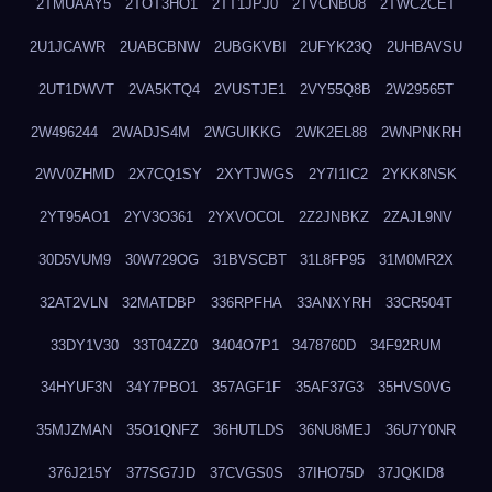
2TMUAAY5
2TOT3HO1
2TT1JPJ0
2TVCNBU8
2TWC2CET
2U1JCAWR
2UABCBNW
2UBGKVBI
2UFYK23Q
2UHBAVSU
2UT1DWVT
2VA5KTQ4
2VUSTJE1
2VY55Q8B
2W29565T
2W496244
2WADJS4M
2WGUIKKG
2WK2EL88
2WNPNKRH
2WV0ZHMD
2X7CQ1SY
2XYTJWGS
2Y7I1IC2
2YKK8NSK
2YT95AO1
2YV3O361
2YXVOCOL
2Z2JNBKZ
2ZAJL9NV
30D5VUM9
30W729OG
31BVSCBT
31L8FP95
31M0MR2X
32AT2VLN
32MATDBP
336RPFHA
33ANXYRH
33CR504T
33DY1V30
33T04ZZ0
3404O7P1
3478760D
34F92RUM
34HYUF3N
34Y7PBO1
357AGF1F
35AF37G3
35HVS0VG
35MJZMAN
35O1QNFZ
36HUTLDS
36NU8MEJ
36U7Y0NR
376J215Y
377SG7JD
37CVGS0S
37IHO75D
37JQKID8