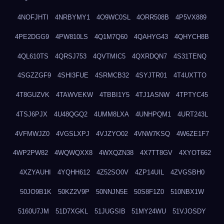
4NOFJHTI
4NRBYMY1
4O9WC0SL
4ORR508B
4P5VX889
4PE2DGG9
4PW810LS
4Q1M7Q60
4QAHYG43
4QHYCH8B
4QL610TS
4QRSJ753
4QVTMIC5
4QXRDQN7
4S31TENQ
4SGZZGF9
4SHI3FUE
4SRMCB32
4SYJTR01
4T4UXTTO
4T8GUZVK
4TAWVEKW
4TBBI1Y5
4TJ1ASNW
4TPTYC45
4TSJ6PJX
4U48QGQ2
4UMM8LXA
4UNHPQM1
4URT243L
4VFMWJZ0
4VGSLXPJ
4VJZYO02
4VNW7KSQ
4W6ZE1F7
4WP2PW82
4WQWQXX8
4WXQZN38
4X7TT8GV
4XYOT662
4XZYAUHI
4YQHH612
4Z52SO0V
4ZP14UIL
4ZVGSBH0
50JO9B1K
50KZ2V9P
50NNJN5E
50S8F1Z0
510NBX1W
5160U7JM
51D7XGKL
51JUGSIB
51MY24WU
51VJOSDY