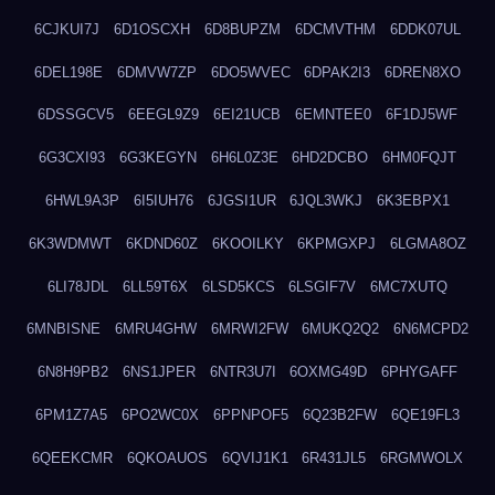
6CJKUI7J
6D1OSCXH
6D8BUPZM
6DCMVTHM
6DDK07UL
6DEL198E
6DMVW7ZP
6DO5WVEC
6DPAK2I3
6DREN8XO
6DSSGCV5
6EEGL9Z9
6EI21UCB
6EMNTEE0
6F1DJ5WF
6G3CXI93
6G3KEGYN
6H6L0Z3E
6HD2DCBO
6HM0FQJT
6HWL9A3P
6I5IUH76
6JGSI1UR
6JQL3WKJ
6K3EBPX1
6K3WDMWT
6KDND60Z
6KOOILKY
6KPMGXPJ
6LGMA8OZ
6LI78JDL
6LL59T6X
6LSD5KCS
6LSGIF7V
6MC7XUTQ
6MNBISNE
6MRU4GHW
6MRWI2FW
6MUKQ2Q2
6N6MCPD2
6N8H9PB2
6NS1JPER
6NTR3U7I
6OXMG49D
6PHYGAFF
6PM1Z7A5
6PO2WC0X
6PPNPOF5
6Q23B2FW
6QE19FL3
6QEEKCMR
6QKOAUOS
6QVIJ1K1
6R431JL5
6RGMWOLX