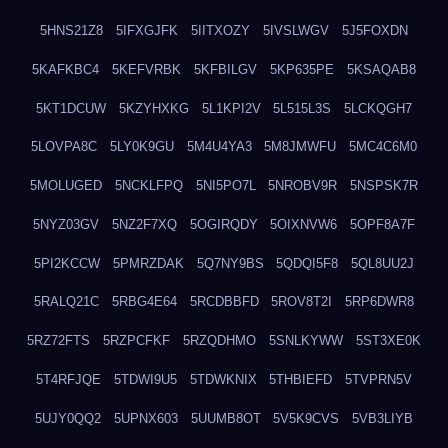
5HNS21Z8
5IFXGJFK
5IITXOZY
5IVSLWGV
5J5FOXDN
5KAFKBC4
5KEFVRBK
5KFBILGV
5KP635PE
5KSAQAB8
5KT1DCUW
5KZYHXKG
5L1KPI2V
5L515L3S
5LCKQGH7
5LOVPA8C
5LY0K9GU
5M4U4YA3
5M8JMWFU
5MC4C6M0
5MOLUGED
5NCKLFPQ
5NI5PO7L
5NROBV9R
5NSPSK7R
5NYZ03GV
5NZ2F7XQ
5OGIRQDY
5OIXNVW6
5OPF8A7F
5PI2KCCW
5PMRZDAK
5Q7NY9BS
5QDQI5F8
5QL8UU2J
5RALQ21C
5RBG4E64
5RCDBBFD
5ROV8T2I
5RP6DWR8
5RZ72FTS
5RZPCFKF
5RZQDHMO
5SNLKYWW
5ST3XE0K
5T4RFJQE
5TDWI9U5
5TDWKNIX
5THBIEFD
5TVPRN5V
5UJY0QQ2
5UPNX603
5UUMB8OT
5V5K9CVS
5VB3LIYB