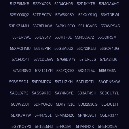
51ZE8MKB
522X4O28
52D4GH9B
52FJKYTB
52MOA4HC
52SYO0Q2
52TPECFV
52W5K0BY
52XXY91Q
53ATDBWI
53EKZAMH
53Z8FUAW
54PKU5CO
551HGV0S
553WPS4S
55FLR3W1
55IE9L4V
55JKJF3L
55NCOA72
55QDIRSM
55XAQHMU
56975PIR
56GSA0U2
56QN3KEB
56SCV4BG
571FDQ4T
5771DEGW
57G6BV7Y
57IUFJJS
57LA2HJ6
57N9R0VG
57Z141YR
584ZQC53
58G12L5U
595U946N
59BSESDJ
59FRMR7X
59T11ZKH
5AFUR9TL
5AOPNSAW
5AQL07P2
5ASS9KJO
5AY4N3YE
5B3AF4SH
5CDCU7YL
5CWV233T
5DFYUFZ0
5DKYT31C
5DM253CG
5E4JC1TI
5EXK7A7W
5F447S51
5FMM242C
5FNR39CT
5GEF3377
5GYKO7P3
5H18E5N3
5H4C8VII
5HANI4XK
5HER0XEV