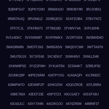
3QBNPSU7
3QPKYD3H
3R660UUO
3R8OBY8R
3RJJOB51
3RM5TAUQ
3RV0N612
3SRBQEDJ
3SXFZOBA
3TBVTN7Z
3TFI7CJL
3TKFBN73
3TTB618D
3TVMVY4A
3VPL82H9
3VS14DKC
3VX5WW8T
3VXFRWKX
3VZRTGEK
3W3MHD4O
3WAD8W9N
3WDTF1N3
3WI8G8SN
3WQDYCWK
3WTTA97N
3WU70G19
3X71FE60
3XC4DIU7
3XMIH0VI
3XMLLD4K
3XWW9P5D
3Y2Z2FMH
3YXUATB4
3Z3344KT
3ZBBJF82
3ZUNKQ9P
40PEO5RM
418TPYOG
41A6AQPI
41CR68ZC
428MPM7O
42EW9PZP
42HIOZNV
42QOZROE
437L5RRA
43BE766X
43EEF23E
43IP3TZ3
43OJ1AEY
43SSFXBJ
43U16JLC
43XY7A9N
441OKOJO
4474ZR0W
4489NF37