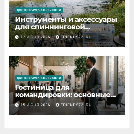
ДОСТОПРИМЕЧАТЕЛЬНОСТИ
Инструменты и аксессуары
для спиннинговой
рыбалки: назначение и
17 ИЮНЯ 2026
FRIENDS72_RU
типы
ДОСТОПРИМЕЧАТЕЛЬНОСТИ
Гостиница для
командировки: основные
критерии выбора
15 ИЮНЯ 2026
FRIENDS72_RU