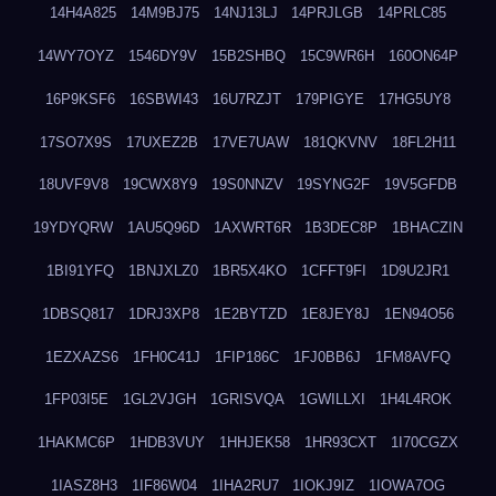
14H4A825
14M9BJ75
14NJ13LJ
14PRJLGB
14PRLC85
14WY7OYZ
1546DY9V
15B2SHBQ
15C9WR6H
160ON64P
16P9KSF6
16SBWI43
16U7RZJT
179PIGYE
17HG5UY8
17SO7X9S
17UXEZ2B
17VE7UAW
181QKVNV
18FL2H11
18UVF9V8
19CWX8Y9
19S0NNZV
19SYNG2F
19V5GFDB
19YDYQRW
1AU5Q96D
1AXWRT6R
1B3DEC8P
1BHACZIN
1BI91YFQ
1BNJXLZ0
1BR5X4KO
1CFFT9FI
1D9U2JR1
1DBSQ817
1DRJ3XP8
1E2BYTZD
1E8JEY8J
1EN94O56
1EZXAZS6
1FH0C41J
1FIP186C
1FJ0BB6J
1FM8AVFQ
1FP03I5E
1GL2VJGH
1GRISVQA
1GWILLXI
1H4L4ROK
1HAKMC6P
1HDB3VUY
1HHJEK58
1HR93CXT
1I70CGZX
1IASZ8H3
1IF86W04
1IHA2RU7
1IOKJ9IZ
1IOWA7OG