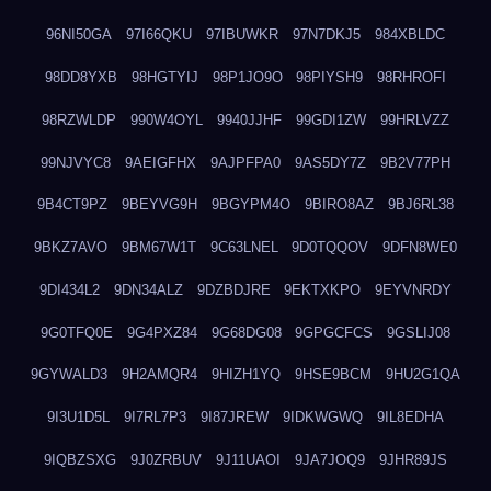
96NI50GA
97I66QKU
97IBUWKR
97N7DKJ5
984XBLDC
98DD8YXB
98HGTYIJ
98P1JO9O
98PIYSH9
98RHROFI
98RZWLDP
990W4OYL
9940JJHF
99GDI1ZW
99HRLVZZ
99NJVYC8
9AEIGFHX
9AJPFPA0
9AS5DY7Z
9B2V77PH
9B4CT9PZ
9BEYVG9H
9BGYPM4O
9BIRO8AZ
9BJ6RL38
9BKZ7AVO
9BM67W1T
9C63LNEL
9D0TQQOV
9DFN8WE0
9DI434L2
9DN34ALZ
9DZBDJRE
9EKTXKPO
9EYVNRDY
9G0TFQ0E
9G4PXZ84
9G68DG08
9GPGCFCS
9GSLIJ08
9GYWALD3
9H2AMQR4
9HIZH1YQ
9HSE9BCM
9HU2G1QA
9I3U1D5L
9I7RL7P3
9I87JREW
9IDKWGWQ
9IL8EDHA
9IQBZSXG
9J0ZRBUV
9J11UAOI
9JA7JOQ9
9JHR89JS