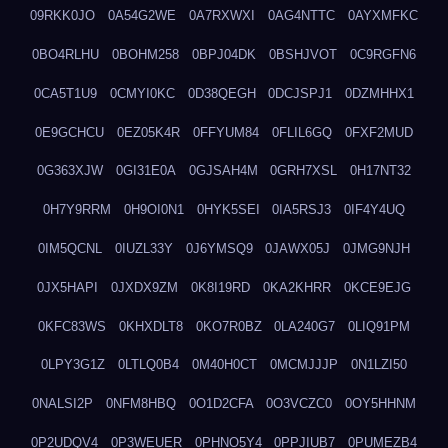
09RKK0JO
0A54G2WE
0A7RXWXI
0AG4NTTC
0AYXMFKC
0BO4RLHU
0BOHM258
0BPJ04DK
0BSHJVOT
0C9RGFN6
0CA5T1U9
0CMYI0KC
0D38QEGH
0DCJSPJ1
0DZMHHX1
0E9GCHCU
0EZ05K4R
0FFYUM84
0FLIL6GQ
0FXF2MUD
0G363XJW
0GI31E0A
0GJSAH4M
0GRH7XSL
0H17NT32
0H7Y9RRM
0H9OI0N1
0HYK5SEI
0IA5RSJ3
0IF4Y4UQ
0IM5QCNL
0IUZL33Y
0J6YMSQ9
0JAWX05J
0JMG9NJH
0JX5HAPI
0JXDX9ZM
0K8I19RD
0KA2KHRR
0KCE9EJG
0KFC83WS
0KHXDLT8
0KO7R0BZ
0LA240G7
0LIQ91PM
0LPY3G1Z
0LTLQ0B4
0M40H0CT
0MCMJJJP
0N1LZI50
0NALSI2P
0NFM8HBQ
0O1D2CFA
0O3VCZC0
0OY5HHNM
0P2UDQV4
0P3WEUER
0PHNO5Y4
0PPJIUB7
0PUMEZB4