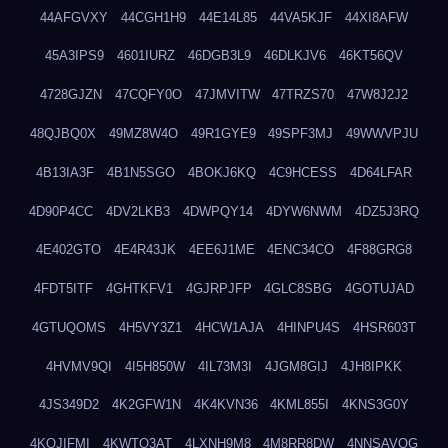
44AFGVXY
44CGH1H9
44E14L85
44VA5KJF
44XI8AFW
45A3IPS9
4601IURZ
46DGB3L9
46DLKJV6
46KT56QV
4728GJZN
47CQFY0O
47JMVITW
47TRZS70
47W8J2J2
48QJBQ0X
49MZ8W4O
49R1GYE9
49SPF3MJ
49WWVPJU
4B13IA3F
4B1N5SGO
4BOKJ6KQ
4C9HCESS
4D64LFAR
4D90P4CC
4DV2LKB3
4DWPQY14
4DYW6NWM
4DZ5J3RQ
4E402GTO
4E4R43JK
4EE6J1ME
4ENC34CO
4F88GRG8
4FDT5ITF
4GHTKFV1
4GJRPJFP
4GLC8SBG
4GOTUJAD
4GTUQOMS
4H5VY3Z1
4HCW1AJA
4HINPU4S
4HSR603T
4HVMV9QI
4I5H850W
4IL73M3I
4JGM8GIJ
4JH8IPKK
4JS349D2
4K2GFW1N
4K4KVN36
4KML855I
4KNS3G0Y
4KQJIFMI
4KWTO3AT
4LXNH9M8
4M8RR8DW
4NNSAVOG