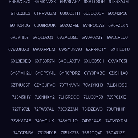
6RKWC57X
6RMKNV3X
6RV8LARZ
6SBTC8OR
6T3R3AJM
6TKE2JE3
6TPRWJZM
6U06OJTH
6UJEQ0CF
6UQ42P16
6UTK14DG
6UU9ROQK
6UZUZF6L
6V4POCW2
6V6FZLKN
6VJVHI57
6VQ1DZQ1
6VZACB5E
6W0V02MY
6W1CRLU0
6WAOIUX0
6WJXFPEM
6WSY8NWU
6XFR4OTY
6XIHLDTU
6XL3E0EQ
6XP30R7N
6XQUAXFV
6XUCD56H
6XVXTC5I
6Y6PMH2U
6YQP5Y4L
6YR8PDRZ
6YY0PXBC
6ZISH1A0
6ZT4UC5F
6ZYCUFVQ
70T7NVVN
70V1YKH3
711BHOSD
713M5IHY
718NNXY2
71H5RDOO
71UQJY58
725P81XE
727P972L
72FW37AL
73CXZZM4
73IDZEWO
73UTNHIP
73VKAF4E
740HGIUK
745ACL1O
74DPJX4S
74DVDXRM
74FGRN3A
7612HD1B
7651K273
76BJGQ4F
76G4013Z