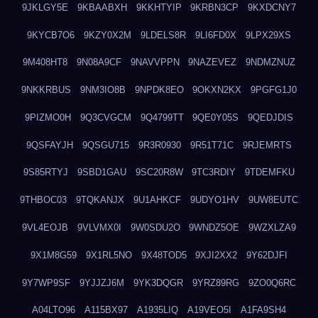
9JKLGY5E
9KBAABXH
9KKHTYIP
9KRBN3CP
9KXDCNY7
9KYCB7O6
9KZY0X2M
9LDELS8R
9LI6FD0X
9LPX29XS
9M408HT8
9N08A9CF
9NAVVPPN
9NAZEVEZ
9NDMZNUZ
9NKKRBUS
9NM3IO8B
9NPDK8EO
9OKXN2KX
9PGFG1J0
9PIZMO0H
9Q3CVGCM
9Q4799TT
9QE0Y05S
9QEDJDIS
9QSFAYJH
9QSGU715
9R3R0930
9R51T71C
9RJEMRTS
9S85RTYJ
9SBD1GAU
9SC20R8W
9TC3RDIY
9TDEMFKU
9THBOC03
9TQKANJX
9U1AHKCF
9UDYO1HV
9UW8EUTC
9VL4EOJB
9VLVMX0I
9W0SDU2O
9WNDZ5OE
9WZXLZA9
9X1M8G59
9X1RL5NO
9X48TOD5
9XJI2XX2
9Y62DJFI
9Y7WP9SF
9YJJZJ6M
9YK3DQGR
9YRZ89RG
9ZO0Q6RC
A04LTO96
A115BX97
A1935LIQ
A19VEO5I
A1FA9SH4