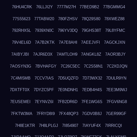
76HU4CRK
76LLJI2Y
7777M27H
77BED9B2
77BGMMG4
77S55623
77TABW20
780FZHSV
78Q29S80
78XWEZ88
792RHX5L
7939XN0C
796YV3DQ
79GHS38T
79L8YFMC
79V4EL6D
7A7B2KTK
7A7E8AHI
7AEEJVFI
7AGCKJXN
7AIBYJBI
7AJR6D3X
7AMTLOH9
7ANGKL8Z
7AOR3BJY
7AOSYN3G
7BVHAFGY
7C26C5EC
7C2S58N1
7C2XDJQN
7C4MI5MB
7CCV7IAS
7D5UQZFD
7D73WX32
7DULR9YN
7DXTFT0X
7DYZC5PF
7E0NDNH1
7EDB4H4S
7EE3M9WJ
7EUSEMEI
7EYNVZ6I
7FB2DR6D
7FE1WG6S
7FGV6NG8
7FKTW3MA
7FRYD8I9
7FX48QP3
7GDV0B8J
7GER99GF
7H8E1KTR
7H8LPLGJ
7I854907
7IAYUF4X
7IRRICQI