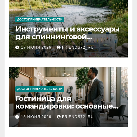
ДОСТОПРИМЕЧАТЕЛЬНОСТИ
Инструменты и аксессуары
для спиннинговой
рыбалки: назначение и
17 ИЮНЯ 2026
FRIENDS72_RU
типы
ДОСТОПРИМЕЧАТЕЛЬНОСТИ
Гостиница для
командировки: основные
критерии выбора
15 ИЮНЯ 2026
FRIENDS72_RU