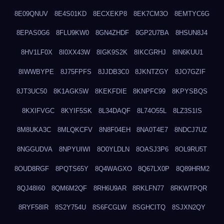
8E09QNUV
8E4S01KD
8ECXEKP8
8EK7CM3O
8EMTYC6G
8EPAS0G6
8FLU9KW0
8GN4ZHDF
8GP2U7BA
8HSUN8J4
8HV1LF0X
8I0XX43W
8IGK9S2K
8IKCGRHJ
8IN6KUU1
8IWWBYPE
8J75FPFS
8JJDB3C0
8JKNTZGY
8JO7GZIF
8JT3UC50
8K1AGK5W
8KEKFDIE
8KNPFC99
8KPYSBQS
8KXIFVGC
8KYIF5SK
8L34DAQF
8L74O55L
8LZ3S1IS
8M8UKA3C
8MLQKCFV
8N8F04EH
8NA0T4E7
8NDCJ7UZ
8NGGUDVA
8NPYUIWI
8O0YLDLN
8OASJ3P6
8OL9RU5T
8OUD8RGF
8PQTS65Y
8Q4WAGXO
8Q67LX0P
8Q89HRM2
8QJ48I60
8QM6M2QF
8RH6U9AR
8RKLFN77
8RKWTPQR
8RYF58IR
8S2Y754U
8S6FCGLW
8SGHCITQ
8SJXN2QY