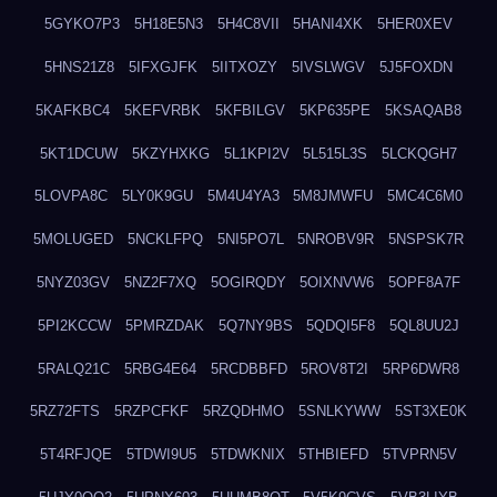
5GYKO7P3
5H18E5N3
5H4C8VII
5HANI4XK
5HER0XEV
5HNS21Z8
5IFXGJFK
5IITXOZY
5IVSLWGV
5J5FOXDN
5KAFKBC4
5KEFVRBK
5KFBILGV
5KP635PE
5KSAQAB8
5KT1DCUW
5KZYHXKG
5L1KPI2V
5L515L3S
5LCKQGH7
5LOVPA8C
5LY0K9GU
5M4U4YA3
5M8JMWFU
5MC4C6M0
5MOLUGED
5NCKLFPQ
5NI5PO7L
5NROBV9R
5NSPSK7R
5NYZ03GV
5NZ2F7XQ
5OGIRQDY
5OIXNVW6
5OPF8A7F
5PI2KCCW
5PMRZDAK
5Q7NY9BS
5QDQI5F8
5QL8UU2J
5RALQ21C
5RBG4E64
5RCDBBFD
5ROV8T2I
5RP6DWR8
5RZ72FTS
5RZPCFKF
5RZQDHMO
5SNLKYWW
5ST3XE0K
5T4RFJQE
5TDWI9U5
5TDWKNIX
5THBIEFD
5TVPRN5V