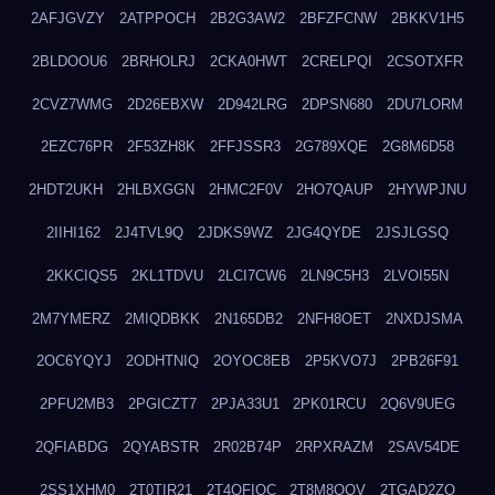
2AFJGVZY
2ATPPOCH
2B2G3AW2
2BFZFCNW
2BKKV1H5
2BLDOOU6
2BRHOLRJ
2CKA0HWT
2CRELPQI
2CSOTXFR
2CVZ7WMG
2D26EBXW
2D942LRG
2DPSN680
2DU7LORM
2EZC76PR
2F53ZH8K
2FFJSSR3
2G789XQE
2G8M6D58
2HDT2UKH
2HLBXGGN
2HMC2F0V
2HO7QAUP
2HYWPJNU
2IIHI162
2J4TVL9Q
2JDKS9WZ
2JG4QYDE
2JSJLGSQ
2KKCIQS5
2KL1TDVU
2LCI7CW6
2LN9C5H3
2LVOI55N
2M7YMERZ
2MIQDBKK
2N165DB2
2NFH8OET
2NXDJSMA
2OC6YQYJ
2ODHTNIQ
2OYOC8EB
2P5KVO7J
2PB26F91
2PFU2MB3
2PGICZT7
2PJA33U1
2PK01RCU
2Q6V9UEG
2QFIABDG
2QYABSTR
2R02B74P
2RPXRAZM
2SAV54DE
2SS1XHM0
2T0TIR21
2T4QFIOC
2T8M8OOV
2TGAD2ZO