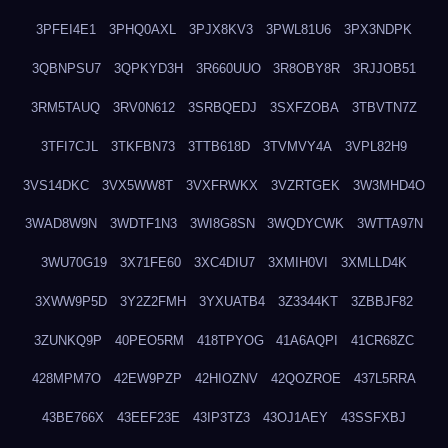
3PFEI4E1
3PHQ0AXL
3PJX8KV3
3PWL81U6
3PX3NDPK
3QBNPSU7
3QPKYD3H
3R660UUO
3R8OBY8R
3RJJOB51
3RM5TAUQ
3RV0N612
3SRBQEDJ
3SXFZOBA
3TBVTN7Z
3TFI7CJL
3TKFBN73
3TTB618D
3TVMVY4A
3VPL82H9
3VS14DKC
3VX5WW8T
3VXFRWKX
3VZRTGEK
3W3MHD4O
3WAD8W9N
3WDTF1N3
3WI8G8SN
3WQDYCWK
3WTTA97N
3WU70G19
3X71FE60
3XC4DIU7
3XMIH0VI
3XMLLD4K
3XWW9P5D
3Y2Z2FMH
3YXUATB4
3Z3344KT
3ZBBJF82
3ZUNKQ9P
40PEO5RM
418TPYOG
41A6AQPI
41CR68ZC
428MPM7O
42EW9PZP
42HIOZNV
42QOZROE
437L5RRA
43BE766X
43EEF23E
43IP3TZ3
43OJ1AEY
43SSFXBJ