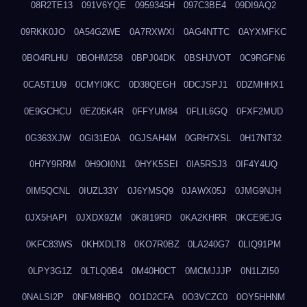
08R2TE13
091V6YQE
0959345H
097C3BE4
09DI9AQ2
09RKK0JO
0A54G2WE
0A7RXWXI
0AG4NTTC
0AYXMFKC
0BO4RLHU
0BOHM258
0BPJ04DK
0BSHJVOT
0C9RGFN6
0CA5T1U9
0CMYI0KC
0D38QEGH
0DCJSPJ1
0DZMHHX1
0E9GCHCU
0EZ05K4R
0FFYUM84
0FLIL6GQ
0FXF2MUD
0G363XJW
0GI31E0A
0GJSAH4M
0GRH7XSL
0H17NT32
0H7Y9RRM
0H9OI0N1
0HYK5SEI
0IA5RSJ3
0IF4Y4UQ
0IM5QCNL
0IUZL33Y
0J6YMSQ9
0JAWX05J
0JMG9NJH
0JX5HAPI
0JXDX9ZM
0K8I19RD
0KA2KHRR
0KCE9EJG
0KFC83WS
0KHXDLT8
0KO7R0BZ
0LA240G7
0LIQ91PM
0LPY3G1Z
0LTLQ0B4
0M40H0CT
0MCMJJJP
0N1LZI50
0NALSI2P
0NFM8HBQ
0O1D2CFA
0O3VCZC0
0OY5HHNM