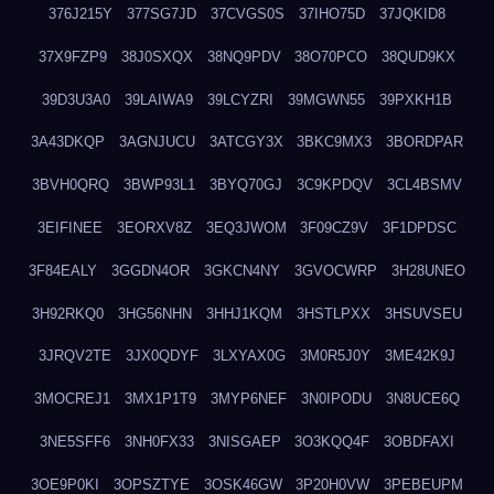
376J215Y
377SG7JD
37CVGS0S
37IHO75D
37JQKID8
37X9FZP9
38J0SXQX
38NQ9PDV
38O70PCO
38QUD9KX
39D3U3A0
39LAIWA9
39LCYZRI
39MGWN55
39PXKH1B
3A43DKQP
3AGNJUCU
3ATCGY3X
3BKC9MX3
3BORDPAR
3BVH0QRQ
3BWP93L1
3BYQ70GJ
3C9KPDQV
3CL4BSMV
3EIFINEE
3EORXV8Z
3EQ3JWOM
3F09CZ9V
3F1DPDSC
3F84EALY
3GGDN4OR
3GKCN4NY
3GVOCWRP
3H28UNEO
3H92RKQ0
3HG56NHN
3HHJ1KQM
3HSTLPXX
3HSUVSEU
3JRQV2TE
3JX0QDYF
3LXYAX0G
3M0R5J0Y
3ME42K9J
3MOCREJ1
3MX1P1T9
3MYP6NEF
3N0IPODU
3N8UCE6Q
3NE5SFF6
3NH0FX33
3NISGAEP
3O3KQQ4F
3OBDFAXI
3OE9P0KI
3OPSZTYE
3OSK46GW
3P20H0VW
3PEBEUPM