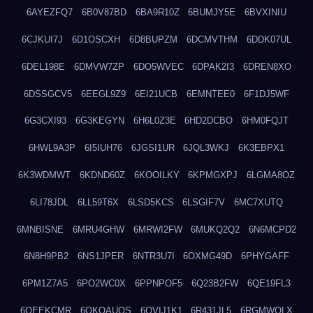
6AYEZFQ7
6B0V87BD
6BA9R10Z
6BUMJY5E
6BVXINIU
6CJKUI7J
6D1OSCXH
6D8BUPZM
6DCMVTHM
6DDK07UL
6DEL198E
6DMVW7ZP
6DO5WVEC
6DPAK2I3
6DREN8XO
6DSSGCV5
6EEGL9Z9
6EI21UCB
6EMNTEE0
6F1DJ5WF
6G3CXI93
6G3KEGYN
6H6L0Z3E
6HD2DCBO
6HM0FQJT
6HWL9A3P
6I5IUH76
6JGSI1UR
6JQL3WKJ
6K3EBPX1
6K3WDMWT
6KDND60Z
6KOOILKY
6KPMGXPJ
6LGMA8OZ
6LI78JDL
6LL59T6X
6LSD5KCS
6LSGIF7V
6MC7XUTQ
6MNBISNE
6MRU4GHW
6MRWI2FW
6MUKQ2Q2
6N6MCPD2
6N8H9PB2
6NS1JPER
6NTR3U7I
6OXMG49D
6PHYGAFF
6PM1Z7A5
6PO2WC0X
6PPNPOF5
6Q23B2FW
6QE19FL3
6QEEKCMR
6QKOAUOS
6QVIJ1K1
6R431JL5
6RGMWOLX