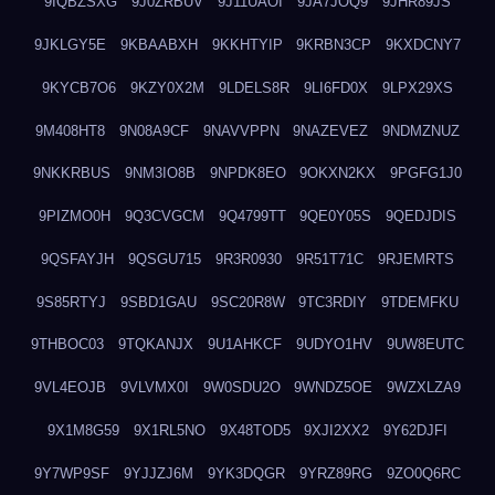
9IQBZSXG
9J0ZRBUV
9J11UAOI
9JA7JOQ9
9JHR89JS
9JKLGY5E
9KBAABXH
9KKHTYIP
9KRBN3CP
9KXDCNY7
9KYCB7O6
9KZY0X2M
9LDELS8R
9LI6FD0X
9LPX29XS
9M408HT8
9N08A9CF
9NAVVPPN
9NAZEVEZ
9NDMZNUZ
9NKKRBUS
9NM3IO8B
9NPDK8EO
9OKXN2KX
9PGFG1J0
9PIZMO0H
9Q3CVGCM
9Q4799TT
9QE0Y05S
9QEDJDIS
9QSFAYJH
9QSGU715
9R3R0930
9R51T71C
9RJEMRTS
9S85RTYJ
9SBD1GAU
9SC20R8W
9TC3RDIY
9TDEMFKU
9THBOC03
9TQKANJX
9U1AHKCF
9UDYO1HV
9UW8EUTC
9VL4EOJB
9VLVMX0I
9W0SDU2O
9WNDZ5OE
9WZXLZA9
9X1M8G59
9X1RL5NO
9X48TOD5
9XJI2XX2
9Y62DJFI
9Y7WP9SF
9YJJZJ6M
9YK3DQGR
9YRZ89RG
9ZO0Q6RC