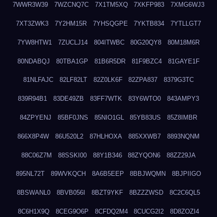
7WWR3W39
7WZCNQ7C
7X1TM5XQ
7XKFP983
7XMG6WJ3
7XT3ZWK3
7Y2HM15R
7YHSQGPE
7YKTB834
7YTLLGT7
7YW8HTW1
7ZUCLJ14
804ITWBC
80G20QY8
80M18M6R
80NDABQJ
80TBA1GP
81B6R5DR
81F9BZC4
81GAYE1F
81NLFAJC
82LF82LT
82Z0LK6F
82ZPA837
8379G3TC
839R94B1
83DE49ZB
83FF7WTK
83Y6WTO0
843AMPY3
84ZPYENJ
85BF0JNS
85NIO1GL
85YB83US
85Z8IMBR
866X8P4W
86U520L2
87HLHOXA
885XXWB7
8893NQNM
88C06Z7M
88SSKI00
88Y1B346
88ZYQON6
88ZZ29JA
895NL72T
89WVKQCH
8A6B5EEP
8BBJWQMN
8BJPIIGO
8BSWANL0
8BVB056I
8BZT9YKF
8BZZZWSD
8C2C6QL5
8C6H1X9Q
8CEG9O6P
8CFDQ2M4
8CUCG2I2
8D8ZOZI4