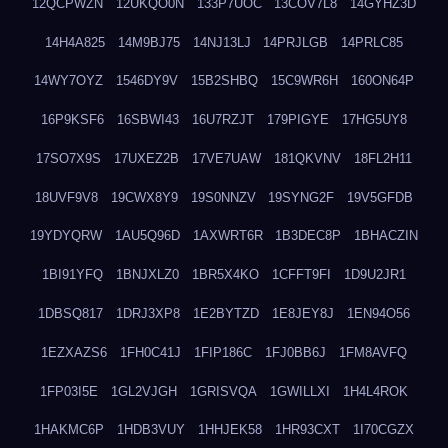
12QCPWZN
12UKQO0N
133P7UOC
13COV7L8
14GYHZ3D
14H4A825
14M9BJ75
14NJ13LJ
14PRJLGB
14PRLC85
14WY7OYZ
1546DY9V
15B2SHBQ
15C9WR6H
160ON64P
16P9KSF6
16SBWI43
16U7RZJT
179PIGYE
17HG5UY8
17SO7X9S
17UXEZ2B
17VE7UAW
181QKVNV
18FL2H11
18UVF9V8
19CWX8Y9
19S0NNZV
19SYNG2F
19V5GFDB
19YDYQRW
1AU5Q96D
1AXWRT6R
1B3DEC8P
1BHACZIN
1BI91YFQ
1BNJXLZ0
1BR5X4KO
1CFFT9FI
1D9U2JR1
1DBSQ817
1DRJ3XP8
1E2BYTZD
1E8JEY8J
1EN94O56
1EZXAZS6
1FH0C41J
1FIP186C
1FJ0BB6J
1FM8AVFQ
1FP03I5E
1GL2VJGH
1GRISVQA
1GWILLXI
1H4L4ROK
1HAKMC6P
1HDB3VUY
1HHJEK58
1HR93CXT
1I70CGZX