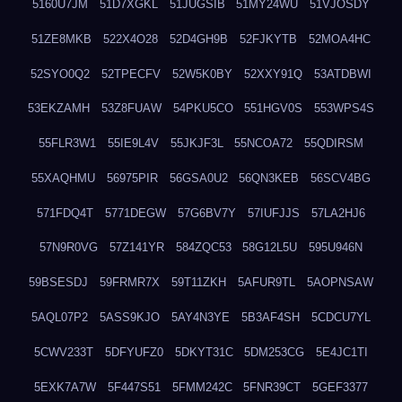
5160U7JM
51D7XGKL
51JUGSIB
51MY24WU
51VJOSDY
51ZE8MKB
522X4O28
52D4GH9B
52FJKYTB
52MOA4HC
52SYO0Q2
52TPECFV
52W5K0BY
52XXY91Q
53ATDBWI
53EKZAMH
53Z8FUAW
54PKU5CO
551HGV0S
553WPS4S
55FLR3W1
55IE9L4V
55JKJF3L
55NCOA72
55QDIRSM
55XAQHMU
56975PIR
56GSA0U2
56QN3KEB
56SCV4BG
571FDQ4T
5771DEGW
57G6BV7Y
57IUFJJS
57LA2HJ6
57N9R0VG
57Z141YR
584ZQC53
58G12L5U
595U946N
59BSESDJ
59FRMR7X
59T11ZKH
5AFUR9TL
5AOPNSAW
5AQL07P2
5ASS9KJO
5AY4N3YE
5B3AF4SH
5CDCU7YL
5CWV233T
5DFYUFZ0
5DKYT31C
5DM253CG
5E4JC1TI
5EXK7A7W
5F447S51
5FMM242C
5FNR39CT
5GEF3377