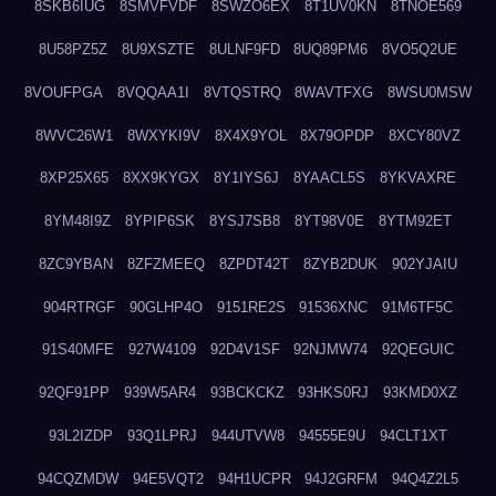
8SKB6IUG
8SMVFVDF
8SWZO6EX
8T1UV0KN
8TNOE569
8U58PZ5Z
8U9XSZTE
8ULNF9FD
8UQ89PM6
8VO5Q2UE
8VOUFPGA
8VQQAA1I
8VTQSTRQ
8WAVTFXG
8WSU0MSW
8WVC26W1
8WXYKI9V
8X4X9YOL
8X79OPDP
8XCY80VZ
8XP25X65
8XX9KYGX
8Y1IYS6J
8YAACL5S
8YKVAXRE
8YM48I9Z
8YPIP6SK
8YSJ7SB8
8YT98V0E
8YTM92ET
8ZC9YBAN
8ZFZMEEQ
8ZPDT42T
8ZYB2DUK
902YJAIU
904RTRGF
90GLHP4O
9151RE2S
91536XNC
91M6TF5C
91S40MFE
927W4109
92D4V1SF
92NJMW74
92QEGUIC
92QF91PP
939W5AR4
93BCKCKZ
93HKS0RJ
93KMD0XZ
93L2IZDP
93Q1LPRJ
944UTVW8
94555E9U
94CLT1XT
94CQZMDW
94E5VQT2
94H1UCPR
94J2GRFM
94Q4Z2L5