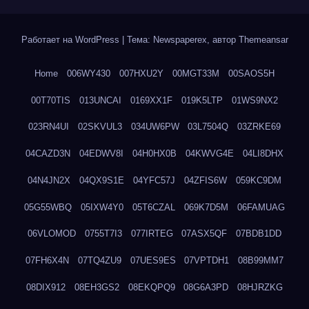
Работает на WordPress
|
Тема: Newspaperex, автор
Themeansar
Home
006WY430
007HXU2Y
00MGT33M
00SAOS5H
00T70TIS
013UNCAI
0169XX1F
019K5LTP
01WS9NX2
023RN4UI
02SKVUL3
034UW6PW
03L7504Q
03ZRKE69
04CAZD3N
04EDWV8I
04H0HX0B
04KWVG4E
04LI8DHX
04N4JN2X
04QX9S1E
04YFC57J
04ZFIS6W
059KC9DM
05G55WBQ
05IXW4Y0
05T6CZAL
069K7D5M
06FAMUAG
06VLOMOD
0755T7I3
077IRTEG
07ASX5QF
07BDB1DD
07FH6X4N
07TQ4ZU9
07UES9ES
07VPTDH1
08B99MM7
08DIX912
08EH3GS2
08EKQPQ9
08G6A3PD
08HJRZKG