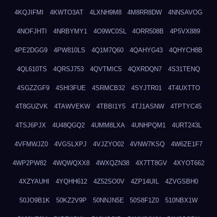
4KQJIFMI
4KWTO3AT
4LXNH9M8
4M8RR8DW
4NNSAVOG
4NOFJHTI
4NRBYMY1
4O9WC0SL
4ORR508B
4P5VX889
4PE2DGG9
4PW810LS
4Q1M7Q60
4QAHYG43
4QHYCH8B
4QL610TS
4QRSJ753
4QVTMIC5
4QXRDQN7
4S31TENQ
4SGZZGF9
4SHI3FUE
4SRMCB32
4SYJTR01
4T4UXTTO
4T8GUZVK
4TAWVEKW
4TBBI1Y5
4TJ1ASNW
4TPTYC45
4TSJ6PJX
4U48QGQ2
4UMM8LXA
4UNHPQM1
4URT243L
4VFMWJZ0
4VGSLXPJ
4VJZYO02
4VNW7KSQ
4W6ZE1F7
4WP2PW82
4WQWQXX8
4WXQZN38
4X7TT8GV
4XYOT662
4XZYAUHI
4YQHH612
4Z52SO0V
4ZP14UIL
4ZVGSBH0
50JO9B1K
50KZ2V9P
50NNJN5E
50S8F1Z0
510NBX1W