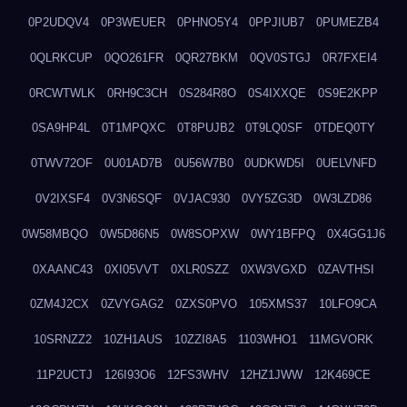
0P2UDQV4
0P3WEUER
0PHNO5Y4
0PPJIUB7
0PUMEZB4
0QLRKCUP
0QO261FR
0QR27BKM
0QV0STGJ
0R7FXEI4
0RCWTWLK
0RH9C3CH
0S284R8O
0S4IXXQE
0S9E2KPP
0SA9HP4L
0T1MPQXC
0T8PUJB2
0T9LQ0SF
0TDEQ0TY
0TWV72OF
0U01AD7B
0U56W7B0
0UDKWD5I
0UELVNFD
0V2IXSF4
0V3N6SQF
0VJAC930
0VY5ZG3D
0W3LZD86
0W58MBQO
0W5D86N5
0W8SOPXW
0WY1BFPQ
0X4GG1J6
0XAANC43
0XI05VVT
0XLR0SZZ
0XW3VGXD
0ZAVTHSI
0ZM4J2CX
0ZVYGAG2
0ZXS0PVO
105XMS37
10LFO9CA
10SRNZZ2
10ZH1AUS
10ZZI8A5
1103WHO1
11MGVORK
11P2UCTJ
126I93O6
12FS3WHV
12HZ1JWW
12K469CE