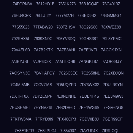
74FGRN3A
7612HD1B
7651K273
76BJGQ4F
76G4013Z
76HU4CRK
76LLJI2Y
7777M27H
77BED9B2
77BGMMG4
77S55623
77TABW20
780FZHSV
78Q29S80
78XWEZ88
792RHX5L
7939XN0C
796YV3DQ
79GHS38T
79L8YFMC
79V4EL6D
7A7B2KTK
7A7E8AHI
7AEEJVFI
7AGCKJXN
7AIBYJBI
7AJR6D3X
7AMTLOH9
7ANGKL8Z
7AOR3BJY
7AOSYN3G
7BVHAFGY
7C26C5EC
7C2S58N1
7C2XDJQN
7C4MI5MB
7CCV7IAS
7D5UQZFD
7D73WX32
7DULR9YN
7DXTFT0X
7DYZC5PF
7E0NDNH1
7EDB4H4S
7EE3M9WJ
7EUSEMEI
7EYNVZ6I
7FB2DR6D
7FE1WG6S
7FGV6NG8
7FKTW3MA
7FRYD8I9
7FX48QP3
7GDV0B8J
7GER99GF
7H8E1KTR
7H8LPLGJ
7I854907
7IAYUF4X
7IRRICQI