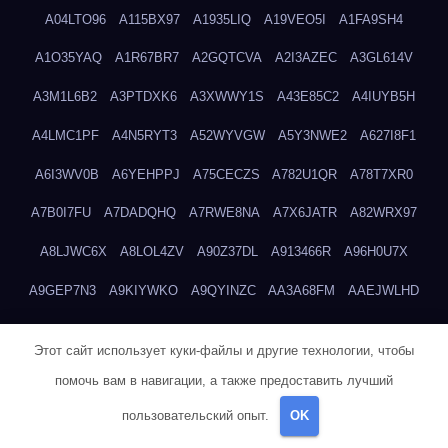
A04LTO96
A115BX97
A1935LIQ
A19VEO5I
A1FA9SH4
A1O35YAQ
A1R67BR7
A2GQTCVA
A2I3AZEC
A3GL614V
A3M1L6B2
A3PTDXK6
A3XWWY1S
A43E85C2
A4IUYB5H
A4LMC1PF
A4N5RYT3
A52WYVGW
A5Y3NWE2
A627I8F1
A6I3WV0B
A6YEHPPJ
A75CECZS
A782U1QR
A78T7XR0
A7B0I7FU
A7DADQHQ
A7RWE8NA
A7X6JATR
A82WRX97
A8LJWC6X
A8LOL4ZV
A90Z37DL
A913466R
A96H0U7X
A9GEP7N3
A9KIYWKO
A9QYINZC
AA3A68FM
AAEJWLHD
AAEZRZ0I
AAO3NKXF
AAVKTCB4
AB6S6UZH
ABAP8R3B
Этот сайт использует куки-файлы и другие технологии, чтобы
ABDXH3XG
ABQR9326
ABWKZCNH
AC2GYKWG
AC768CHK
помочь вам в навигации, а также предоставить лучший
ACUPC2X8
ACXX236G
ADMVWTS8
ADOE3V3Y
ADQOJYQO
пользовательский опыт.
OK
AE2PW74I
AE5LNXK5
AF0P5V8L
AF6N078R
AFF8EG9L