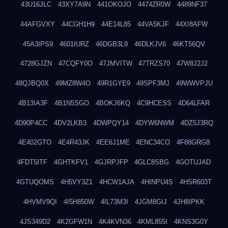
43U16JLC
43XY7A9N
441OKOJO
4474ZR0W
4489NF37
44AFGVXY
44CGH1H9
44E14L85
44VA5KJF
44XI8AFW
45A3IPS9
4601IURZ
46DGB3L9
46DLKJV6
46KT56QV
4728GJZN
47CQFY0O
47JMVITW
47TRZS70
47W8J2J2
48QJBQ0X
49MZ8W4O
49R1GYE9
49SPF3MJ
49WWVPJU
4B13IA3F
4B1N5SGO
4BOKJ6KQ
4C9HCESS
4D64LFAR
4D90P4CC
4DV2LKB3
4DWPQY14
4DYW6NWM
4DZ5J3RQ
4E402GTO
4E4R43JK
4EE6J1ME
4ENC34CO
4F88GRG8
4FDT5ITF
4GHTKFV1
4GJRPJFP
4GLC8SBG
4GOTUJAD
4GTUQOMS
4H5VY3Z1
4HCW1AJA
4HINPU4S
4HSR603T
4HVMV9QI
4I5H850W
4IL73M3I
4JGM8GIJ
4JH8IPKK
4JS349D2
4K2GFW1N
4K4KVN36
4KML855I
4KNS3G0Y