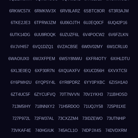
6RKWC57X
6RMKNV3X
6RV8LARZ
6SBTC8OR
6T3R3AJM
6TKE2JE3
6TPRWJZM
6U06OJTH
6UJEQ0CF
6UQ42P16
6UTK14DG
6UU9ROQK
6UZUZF6L
6V4POCW2
6V6FZLKN
6VJVHI57
6VQ1DZQ1
6VZACB5E
6W0V02MY
6W1CRLU0
6WAOIUX0
6WJXFPEM
6WSY8NWU
6XFR4OTY
6XIHLDTU
6XL3E0EQ
6XP30R7N
6XQUAXFV
6XUCD56H
6XVXTC5I
6Y6PMH2U
6YQP5Y4L
6YR8PDRZ
6YY0PXBC
6ZISH1A0
6ZT4UC5F
6ZYCUFVQ
70T7NVVN
70V1YKH3
711BHOSD
713M5IHY
718NNXY2
71H5RDOO
71UQJY58
725P81XE
727P972L
72FW37AL
73CXZZM4
73IDZEWO
73UTNHIP
73VKAF4E
740HGIUK
745ACL1O
74DPJX4S
74DVDXRM