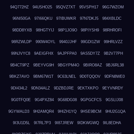
94Q772HZ
94USHO25
95QVZ7XT
95VSPH17
96G7WZOM
96NI50GA
97I66QKU
97IBUWKR
97N7DKJ5
984XBLDC
98DD8YXB
98HGTYIJ
98P1JO9O
98PIYSH9
98RHROFI
98RZWLDP
990W4OYL
9940JJHF
99GDI1ZW
99HRLVZZ
99NJVYC8
9AEIGFHX
9AJPFPA0
9AS5DY7Z
9B2V77PH
9B4CT9PZ
9BEYVG9H
9BGYPM4O
9BIRO8AZ
9BJ6RL38
9BKZ7AVO
9BM67W1T
9C63LNEL
9D0TQQOV
9DFN8WE0
9DI434L2
9DN34ALZ
9DZBDJRE
9EKTXKPO
9EYVNRDY
9G0TFQ0E
9G4PXZ84
9G68DG08
9GPGCFCS
9GSLIJ08
9GYWALD3
9H2AMQR4
9HIZH1YQ
9HSE9BCM
9HU2G1QA
9I3U1D5L
9I7RL7P3
9I87JREW
9IDKWGWQ
9IL8EDHA