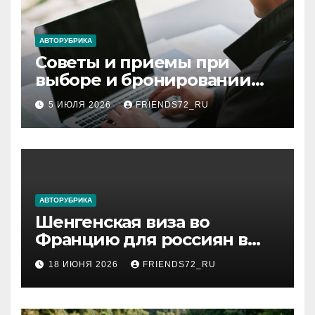
АВТОРУБРИКА
Советы и приемы при
выборе и бронировании
авиабилетов
5 ИЮЛЯ 2026
FRIENDS72_RU
АВТОРУБРИКА
Шенгенская виза во
Францию для россиян в
2026 году: сроки от 3 дней
18 ИЮНЯ 2026
FRIENDS72_RU
и список необходимых
документов