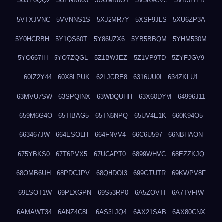
5UJY0QQ2
5UPNX603
5UUMB8OT
5V5K9CVS
5VB3LIYB
5VTXJVNC
5VVNNS1S
5XJ2MR7Y
5XSF9JLS
5XU6ZP3A
5Y0HCRBH
5Y1QS60T
5Y86UZX6
5YB5BBQM
5YHM530M
5YO667IH
5YO7ZQGL
5Z1BWJEZ
5Z1VP9TD
5ZYFJGV9
60IZ2Y44
60X8LPUK
62LJGRE8
6316UU0I
634ZKLU1
63MVU7SW
63SPQINX
63WDQUHH
63X60DYM
64996J11
659M6G4O
65TIBAG5
65TN6NPQ
65UV4E1K
660K94O5
663467JW
664ESOLH
664FNVV4
66C6U597
66NBHAON
675YBKS0
67T6PVX5
67UCAPT0
6899WHVC
68EZZKJQ
68OMB6UH
68PDCJPV
68QHDOI3
699GTUTR
69KWPV8F
69LSOT1W
69PLXGPN
69S53RP0
6A5ZOVTI
6A7TVFIW
6AMAWT34
6ANZ4C8L
6AS3LJQ4
6AX21SAB
6AX80CNX