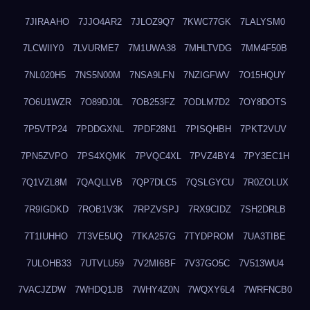
7JIRAAHO
7JJO4AR2
7JLOZ9Q7
7KWC77GK
7LALYSM0
7LCWIIY0
7LVURME7
7M1UWA38
7MHLTVDG
7MM4F50B
7NL020H5
7NS5N00M
7NSA9LFN
7NZIGFWV
7O15HQUY
7O6U1WZR
7O89DJ0L
7OB253FZ
7ODLM7D2
7OY8DOTS
7P5VTP24
7PDDGXNL
7PDF28N1
7PISQHBH
7PKT2VUV
7PN5ZVPO
7PS4XQMK
7PVQC4XL
7PVZ4BY4
7PY3EC1H
7Q1VZL8M
7QAQLLVB
7QP7DLC5
7QSLGYCU
7R0ZOLUX
7R9IGDKD
7ROB1V3K
7RPZVSPJ
7RX9CIDZ
7SH2DRLB
7T1IUHHO
7T3VE5UQ
7TKA257G
7TYDPROM
7UA3TIBE
7ULOHB33
7UTVLU59
7V2MI6BF
7V37GO5C
7V513WU4
7VACJZDW
7WHDQ1JB
7WHY4Z0N
7WQXY6L4
7WRFNCB0