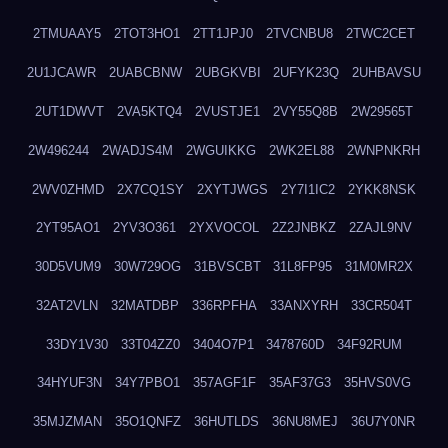
2TMUAAY5
2TOT3HO1
2TT1JPJ0
2TVCNBU8
2TWC2CET
2U1JCAWR
2UABCBNW
2UBGKVBI
2UFYK23Q
2UHBAVSU
2UT1DWVT
2VA5KTQ4
2VUSTJE1
2VY55Q8B
2W29565T
2W496244
2WADJS4M
2WGUIKKG
2WK2EL88
2WNPNKRH
2WV0ZHMD
2X7CQ1SY
2XYTJWGS
2Y7I1IC2
2YKK8NSK
2YT95AO1
2YV3O361
2YXVOCOL
2Z2JNBKZ
2ZAJL9NV
30D5VUM9
30W729OG
31BVSCBT
31L8FP95
31M0MR2X
32AT2VLN
32MATDBP
336RPFHA
33ANXYRH
33CR504T
33DY1V30
33T04ZZ0
3404O7P1
3478760D
34F92RUM
34HYUF3N
34Y7PBO1
357AGF1F
35AF37G3
35HVS0VG
35MJZMAN
35O1QNFZ
36HUTLDS
36NU8MEJ
36U7Y0NR