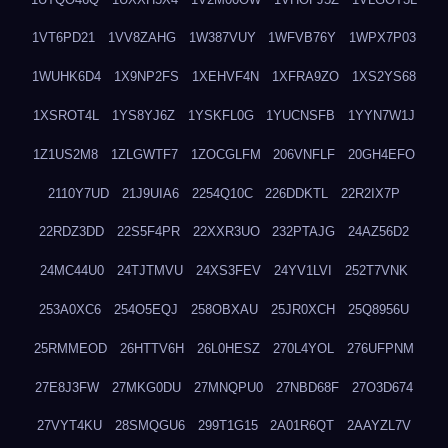
1VT6PD21
1VV8ZAHG
1W387VUY
1WFVB76Y
1WPX7P03
1WUHK6D4
1X9NP2FS
1XEHVF4N
1XFRA9ZO
1XS2YS68
1XSROT4L
1YS8YJ6Z
1YSKFL0G
1YUCNSFB
1YYN7W1J
1Z1US2M8
1ZLGWTF7
1ZOCGLFM
206VNFLF
20GH4EFO
2110Y7UD
21J9UIA6
2254Q10C
226DDKTL
22R2IX7P
22RDZ3DD
22S5F4PR
22XXR3UO
232PTAJG
24AZ56D2
24MC44U0
24TJTMVU
24XS3FEV
24YV1LVI
252T7VNK
253A0XC6
254O5EQJ
258OBXAU
25JR0XCH
25Q8956U
25RMMEOD
26HTTV6H
26L0HESZ
270L4YOL
276UFPNM
27E8J3FW
27MKG0DU
27MNQPU0
27NBD68F
27O3D674
27VYT4KU
28SMQGU6
299T1G15
2A01R6QT
2AAYZL7V