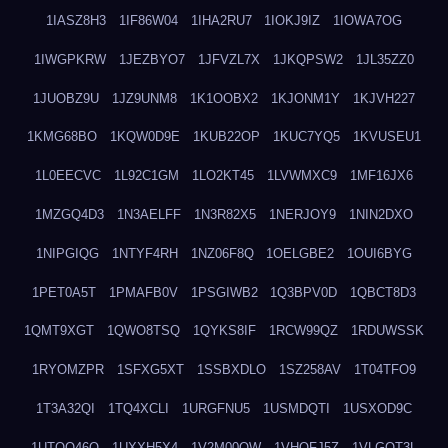
1IASZ8H3
1IF86W04
1IHA2RU7
1IOKJ9IZ
1IOWA7OG
1IWGPKRW
1JEZBYO7
1JFVZL7X
1JKQPSW2
1JL35ZZ0
1JUOBZ9U
1JZ9UNM8
1K1OOBX2
1KJONM1Y
1KJVH227
1KMG68BO
1KQW0D9E
1KUB22OP
1KUC7YQ5
1KVUSEU1
1L0EECVC
1L92C1GM
1LO2KT45
1LVWMXC9
1MF16JX6
1MZGQ4D3
1N3AELFF
1N3R82X5
1NERJOY9
1NIN2DXO
1NIPGIQG
1NTYF4RH
1NZ06F8Q
1OELGBE2
1OUI6BYG
1PET0A5T
1PMAFB0V
1PSGIWB2
1Q3BPV0D
1QBCT8D3
1QMT9XGT
1QWO8TSQ
1QYKS8IF
1RCW99QZ
1RDUWSSK
1RYOMZPR
1SFXG5XT
1SSBXDLO
1SZ258AV
1T04TFO9
1T3A32QI
1TQ4XCLI
1URGFNU5
1USMDQTI
1USXOD9C
1UTQO46Q
1UXXH5X4
1V2M00OW
1VHOFJ5Z
1VLGOT3L