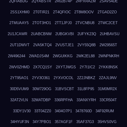
2QFIABDG
2QYABSTR
2R02B74P
2RPXRAZM
2SAV54DE
2SS1XHM0
2T0TIR21
2T4QFIOC
2T8M8OOV
2TGAD2ZO
2TMUAAY5
2TOT3HO1
2TT1JPJ0
2TVCNBU8
2TWC2CET
2U1JCAWR
2UABCBNW
2UBGKVBI
2UFYK23Q
2UHBAVSU
2UT1DWVT
2VA5KTQ4
2VUSTJE1
2VY55Q8B
2W29565T
2W496244
2WADJS4M
2WGUIKKG
2WK2EL88
2WNPNKRH
2WV0ZHMD
2X7CQ1SY
2XYTJWGS
2Y7I1IC2
2YKK8NSK
2YT95AO1
2YV3O361
2YXVOCOL
2Z2JNBKZ
2ZAJL9NV
30D5VUM9
30W729OG
31BVSCBT
31L8FP95
31M0MR2X
32AT2VLN
32MATDBP
336RPFHA
33ANXYRH
33CR504T
33DY1V30
33T04ZZ0
3404O7P1
3478760D
34F92RUM
34HYUF3N
34Y7PBO1
357AGF1F
35AF37G3
35HVS0VG