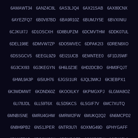
6AMAWT34
6ANZ4C8L
6AS3LJQ4
6AX21SAB
6AX80CNX
6AYEZFQ7
6B0V87BD
6BA9R10Z
6BUMJY5E
6BVXINIU
6CJKUI7J
6D1OSCXH
6D8BUPZM
6DCMVTHM
6DDK07UL
6DEL198E
6DMVW7ZP
6DO5WVEC
6DPAK2I3
6DREN8XO
6DSSGCV5
6EEGL9Z9
6EI21UCB
6EMNTEE0
6F1DJ5WF
6G3CXI93
6G3KEGYN
6H6L0Z3E
6HD2DCBO
6HM0FQJT
6HWL9A3P
6I5IUH76
6JGSI1UR
6JQL3WKJ
6K3EBPX1
6K3WDMWT
6KDND60Z
6KOOILKY
6KPMGXPJ
6LGMA8OZ
6LI78JDL
6LL59T6X
6LSD5KCS
6LSGIF7V
6MC7XUTQ
6MNBISNE
6MRU4GHW
6MRWI2FW
6MUKQ2Q2
6N6MCPD2
6N8H9PB2
6NS1JPER
6NTR3U7I
6OXMG49D
6PHYGAFF