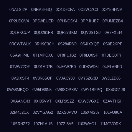
0NALSI2P
0NFM8HBQ
0O1D2CFA
0O3VCZC0
0OY5HHNM
0P2UDQV4
0P3WEUER
0PHNO5Y4
0PPJIUB7
0PUMEZB4
0QLRKCUP
0QO261FR
0QR27BKM
0QV0STGJ
0R7FXEI4
0RCWTWLK
0RH9C3CH
0S284R8O
0S4IXXQE
0S9E2KPP
0SA9HP4L
0T1MPQXC
0T8PUJB2
0T9LQ0SF
0TDEQ0TY
0TWV72OF
0U01AD7B
0U56W7B0
0UDKWD5I
0UELVNFD
0V2IXSF4
0V3N6SQF
0VJAC930
0VY5ZG3D
0W3LZD86
0W58MBQO
0W5D86N5
0W8SOPXW
0WY1BFPQ
0X4GG1J6
0XAANC43
0XI05VVT
0XLR0SZZ
0XW3VGXD
0ZAVTHSI
0ZM4J2CX
0ZVYGAG2
0ZXS0PVO
105XMS37
10LFO9CA
10SRNZZ2
10ZH1AUS
10ZZI8A5
1103WHO1
11MGVORK