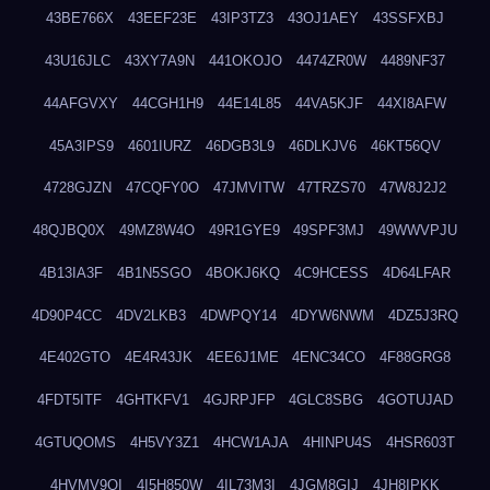
43BE766X
43EEF23E
43IP3TZ3
43OJ1AEY
43SSFXBJ
43U16JLC
43XY7A9N
441OKOJO
4474ZR0W
4489NF37
44AFGVXY
44CGH1H9
44E14L85
44VA5KJF
44XI8AFW
45A3IPS9
4601IURZ
46DGB3L9
46DLKJV6
46KT56QV
4728GJZN
47CQFY0O
47JMVITW
47TRZS70
47W8J2J2
48QJBQ0X
49MZ8W4O
49R1GYE9
49SPF3MJ
49WWVPJU
4B13IA3F
4B1N5SGO
4BOKJ6KQ
4C9HCESS
4D64LFAR
4D90P4CC
4DV2LKB3
4DWPQY14
4DYW6NWM
4DZ5J3RQ
4E402GTO
4E4R43JK
4EE6J1ME
4ENC34CO
4F88GRG8
4FDT5ITF
4GHTKFV1
4GJRPJFP
4GLC8SBG
4GOTUJAD
4GTUQOMS
4H5VY3Z1
4HCW1AJA
4HINPU4S
4HSR603T
4HVMV9QI
4I5H850W
4IL73M3I
4JGM8GIJ
4JH8IPKK