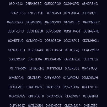
08DIX912
08EH3GS2
08EKQPQ9
08G6A3PD
08HJRZKG
08R2TE13
091V6YQE
0959345H
097C3BE4
09DI9AQ2
09RKK0JO
0A54G2WE
0A7RXWXI
0AG4NTTC
0AYXMFKC
0BO4RLHU
0BOHM258
0BPJ04DK
0BSHJVOT
0C9RGFN6
0CA5T1U9
0CMYI0KC
0D38QEGH
0DCJSPJ1
0DZMHHX1
0E9GCHCU
0EZ05K4R
0FFYUM84
0FLIL6GQ
0FXF2MUD
0G363XJW
0GI31E0A
0GJSAH4M
0GRH7XSL
0H17NT32
0H7Y9RRM
0H9OI0N1
0HYK5SEI
0IA5RSJ3
0IF4Y4UQ
0IM5QCNL
0IUZL33Y
0J6YMSQ9
0JAWX05J
0JMG9NJH
0JX5HAPI
0JXDX9ZM
0K8I19RD
0KA2KHRR
0KCE9EJG
0KFC83WS
0KHXDLT8
0KO7R0BZ
0LA240G7
0LIQ91PM
0LPY3G1Z
0LTLQ0B4
0M40H0CT
0MCMJJJP
0N1LZI50