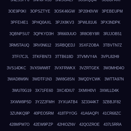
3OE9P0KI
3OPSZTYE
3OSK46GW
3P20H0VW
3PEBEUPM
3PFEI4E1
3PHQ0AXL
3PJX8KV3
3PWL81U6
3PX3NDPK
3QBNPSU7
3QPKYD3H
3R660UUO
3R8OBY8R
3RJJOB51
3RM5TAUQ
3RV0N612
3SRBQEDJ
3SXFZOBA
3TBVTN7Z
3TFI7CJL
3TKFBN73
3TTB618D
3TVMVY4A
3VPL82H9
3VS14DKC
3VX5WW8T
3VXFRWKX
3VZRTGEK
3W3MHD4O
3WAD8W9N
3WDTF1N3
3WI8G8SN
3WQDYCWK
3WTTA97N
3WU70G19
3X71FE60
3XC4DIU7
3XMIH0VI
3XMLLD4K
3XWW9P5D
3Y2Z2FMH
3YXUATB4
3Z3344KT
3ZBBJF82
3ZUNKQ9P
40PEO5RM
418TPYOG
41A6AQPI
41CR68ZC
428MPM7O
42EW9PZP
42HIOZNV
42QOZROE
437L5RRA