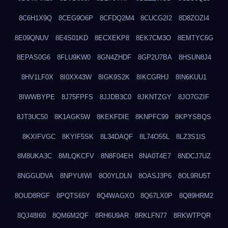
8C6H1X9Q
8CEG9O6P
8CFDQ2M4
8CUCG2I2
8D8ZOZI4
8E09QNUV
8E4S01KD
8ECXEKP8
8EK7CM3O
8EMTYC6G
8EPAS0G6
8FLU9KW0
8GN4ZHDF
8GP2U7BA
8HSUN8J4
8HV1LF0X
8I0XX43W
8IGK9S2K
8IKCGRHJ
8IN6KUU1
8IWWBYPE
8J75FPFS
8JJDB3C0
8JKNTZGY
8JO7GZIF
8JT3UC50
8K1AGK5W
8KEKFDIE
8KNPFC99
8KPYSBQS
8KXIFVGC
8KYIF5SK
8L34DAQF
8L74O55L
8LZ3S1IS
8M8UKA3C
8MLQKCFV
8N8F04EH
8NA0T4E7
8NDCJ7UZ
8NGGUDVA
8NPYUIWI
8O0YLDLN
8OASJ3P6
8OL9RU5T
8OUD8RGF
8PQTS65Y
8Q4WAGXO
8Q67LX0P
8Q89HRM2
8QJ48I60
8QM6M2QF
8RH6U9AR
8RKLFN77
8RKWTPQR