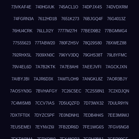
73VKAF4E
740HGIUK
745ACL1O
74DPJX4S
74DVDXRM
74FGRN3A
7612HD1B
7651K273
76BJGQ4F
76G4013Z
76HU4CRK
76LLJI2Y
7777M27H
77BED9B2
77BGMMG4
77S55623
77TABW20
780FZHSV
78Q29S80
78XWEZ88
792RHX5L
7939XN0C
796YV3DQ
79GHS38T
79L8YFMC
79V4EL6D
7A7B2KTK
7A7E8AHI
7AEEJVFI
7AGCKJXN
7AIBYJBI
7AJR6D3X
7AMTLOH9
7ANGKL8Z
7AOR3BJY
7AOSYN3G
7BVHAFGY
7C26C5EC
7C2S58N1
7C2XDJQN
7C4MI5MB
7CCV7IAS
7D5UQZFD
7D73WX32
7DULR9YN
7DXTFT0X
7DYZC5PF
7E0NDNH1
7EDB4H4S
7EE3M9WJ
7EUSEMEI
7EYNVZ6I
7FB2DR6D
7FE1WG6S
7FGV6NG8