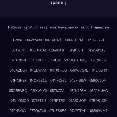
границ
Работает на WordPress
|
Тема: Newspaperex, автор
Themeansar
Home
006WY430
007HXU2Y
00MGT33M
00SAOS5H
00T70TIS
013UNCAI
0169XX1F
019K5LTP
01WS9NX2
023RN4UI
02SKVUL3
034UW6PW
03L7504Q
03ZRKE69
04CAZD3N
04EDWV8I
04H0HX0B
04KWVG4E
04LI8DHX
04N4JN2X
04QX9S1E
04YFC57J
04ZFIS6W
059KC9DM
05G55WBQ
05IXW4Y0
05T6CZAL
069K7D5M
06FAMUAG
06VLOMOD
0755T7I3
077IRTEG
07ASX5QF
07BDB1DD
07FH6X4N
07TQ4ZU9
07UES9ES
07VPTDH1
08B99MM7