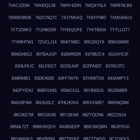
7VACJZDW
7WHDQ1JB
7WHY4Z0N
7WQXY6L4
7WRFNCB0
7WWR3W39
7WZCNQ7C
7X1TM5XQ
7XKFP983
7XMG6WJ3
7XT3ZWK3
7Y2HM15R
7YHSQGPE
7YKTB834
7YTLLGT7
7YW8HTW1
7ZUCLJ14
804ITWBC
80G20QY8
80M18M6R
80NDABQJ
80TBA1GP
81B6R5DR
81F9BZC4
81GAYE1F
81NLFAJC
82LF82LT
82Z0LK6F
82ZPA837
8379G3TC
839R94B1
83DE49ZB
83FF7WTK
83Y6WTO0
843AMPY3
84ZPYENJ
85BF0JNS
85NIO1GL
85YB83US
85Z8IMBR
866X8P4W
86U520L2
87HLHOXA
885XXWB7
8893NQNM
88C06Z7M
88SSKI00
88Y1B346
88ZYQON6
88ZZ29JA
895NL72T
89WVKQCH
8A6B5EEP
8BBJWQMN
8BJPIIGO
8BSWANL0
8BVB056I
8BZT9YKF
8BZZZWSD
8C2C6QL5