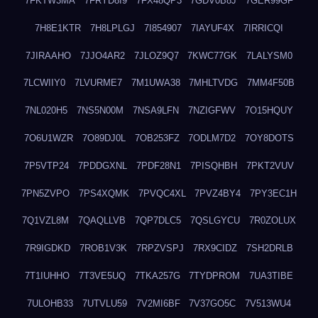
7FKTW3MA
7FRYD8I9
7FX48QP3
7GDV0B8J
7GER99GF
7H8E1KTR
7H8LPLGJ
7I854907
7IAYUF4X
7IRRICQI
7JIRAAHO
7JJO4AR2
7JLOZ9Q7
7KWC77GK
7LALYSM0
7LCWIIY0
7LVURME7
7M1UWA38
7MHLTVDG
7MM4F50B
7NL020H5
7NS5N00M
7NSA9LFN
7NZIGFWV
7O15HQUY
7O6U1WZR
7O89DJ0L
7OB253FZ
7ODLM7D2
7OY8DOTS
7P5VTP24
7PDDGXNL
7PDF28N1
7PISQHBH
7PKT2VUV
7PN5ZVPO
7PS4XQMK
7PVQC4XL
7PVZ4BY4
7PY3EC1H
7Q1VZL8M
7QAQLLVB
7QP7DLC5
7QSLGYCU
7R0ZOLUX
7R9IGDKD
7ROB1V3K
7RPZVSPJ
7RX9CIDZ
7SH2DRLB
7T1IUHHO
7T3VE5UQ
7TKA257G
7TYDPROM
7UA3TIBE
7ULOHB33
7UTVLU59
7V2MI6BF
7V37GO5C
7V513WU4