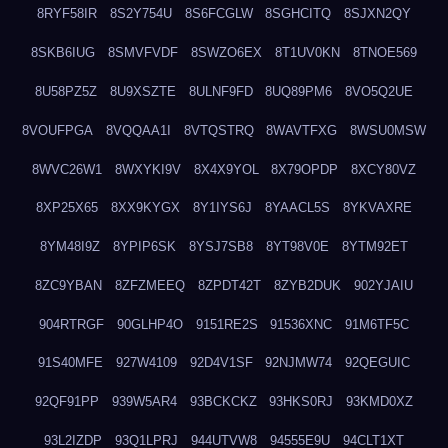
8RYF58IR
8S2Y754U
8S6FCGLW
8SGHCITQ
8SJXN2QY
8SKB6IUG
8SMVFVDF
8SWZO6EX
8T1UV0KN
8TNOE569
8U58PZ5Z
8U9XSZTE
8ULNF9FD
8UQ89PM6
8VO5Q2UE
8VOUFPGA
8VQQAA1I
8VTQSTRQ
8WAVTFXG
8WSU0MSW
8WVC26W1
8WXYKI9V
8X4X9YOL
8X79OPDP
8XCY80VZ
8XP25X65
8XX9KYGX
8Y1IYS6J
8YAACL5S
8YKVAXRE
8YM48I9Z
8YPIP6SK
8YSJ7SB8
8YT98V0E
8YTM92ET
8ZC9YBAN
8ZFZMEEQ
8ZPDT42T
8ZYB2DUK
902YJAIU
904RTRGF
90GLHP4O
9151RE2S
91536XNC
91M6TF5C
91S40MFE
927W4109
92D4V1SF
92NJMW74
92QEGUIC
92QF91PP
939W5AR4
93BCKCKZ
93HKS0RJ
93KMD0XZ
93L2IZDP
93Q1LPRJ
944UTVW8
94555E9U
94CLT1XT