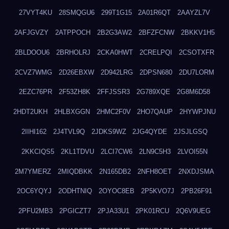
27VYT4KU
28SMQGU6
299T1G15
2A01R6QT
2AAYZL7V
2AFJGVZY
2ATPPOCH
2B2G3AW2
2BFZFCNW
2BKKV1H5
2BLDOOU6
2BRHOLRJ
2CKA0HWT
2CRELPQI
2CSOTXFR
2CVZ7WMG
2D26EBXW
2D942LRG
2DPSN680
2DU7LORM
2EZC76PR
2F53ZH8K
2FFJSSR3
2G789XQE
2G8M6D58
2HDT2UKH
2HLBXGGN
2HMC2F0V
2HO7QAUP
2HYWPJNU
2IIHI162
2J4TVL9Q
2JDKS9WZ
2JG4QYDE
2JSJLGSQ
2KKCIQS5
2KL1TDVU
2LCI7CW6
2LN9C5H3
2LVOI55N
2M7YMERZ
2MIQDBKK
2N165DB2
2NFH8OET
2NXDJSMA
2OC6YQYJ
2ODHTNIQ
2OYOC8EB
2P5KVO7J
2PB26F91
2PFU2MB3
2PGICZT7
2PJA33U1
2PK01RCU
2Q6V9UEG