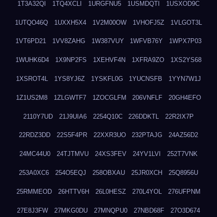
1T3A32QI
1TQ4XCLI
1URGFNU5
1USMDQTI
1USXOD9C
1UTQO46Q
1UXXH5X4
1V2M00OW
1VHOFJ5Z
1VLGOT3L
1VT6PD21
1VV8ZAHG
1W387VUY
1WFVB76Y
1WPX7P03
1WUHK6D4
1X9NP2FS
1XEHVF4N
1XFRA9ZO
1XS2YS68
1XSROT4L
1YS8YJ6Z
1YSKFL0G
1YUCNSFB
1YYN7W1J
1Z1US2M8
1ZLGWTF7
1ZOCGLFM
206VNFLF
20GH4EFO
2110Y7UD
21J9UIA6
2254Q10C
226DDKTL
22R2IX7P
22RDZ3DD
22S5F4PR
22XXR3UO
232PTAJG
24AZ56D2
24MC44U0
24TJTMVU
24XS3FEV
24YV1LVI
252T7VNK
253A0XC6
254O5EQJ
258OBXAU
25JR0XCH
25Q8956U
25RMMEOD
26HTTV6H
26L0HESZ
270L4YOL
276UFPNM
27E8J3FW
27MKG0DU
27MNQPU0
27NBD68F
27O3D674