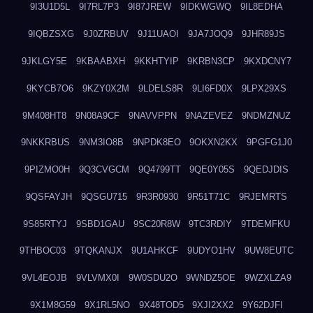
9I3U1D5L
9I7RL7P3
9I87JREW
9IDKWGWQ
9IL8EDHA
9IQBZSXG
9J0ZRBUV
9J11UAOI
9JA7JOQ9
9JHR89JS
9JKLGY5E
9KBAABXH
9KKHTYIP
9KRBN3CP
9KXDCNY7
9KYCB7O6
9KZY0X2M
9LDELS8R
9LI6FD0X
9LPX29XS
9M408HT8
9N08A9CF
9NAVVPPN
9NAZEVEZ
9NDMZNUZ
9NKKRBUS
9NM3IO8B
9NPDK8EO
9OKXN2KX
9PGFG1J0
9PIZMO0H
9Q3CVGCM
9Q4799TT
9QE0Y05S
9QEDJDIS
9QSFAYJH
9QSGU715
9R3R0930
9R51T71C
9RJEMRTS
9S85RTYJ
9SBD1GAU
9SC20R8W
9TC3RDIY
9TDEMFKU
9THBOC03
9TQKANJX
9U1AHKCF
9UDYO1HV
9UW8EUTC
9VL4EOJB
9VLVMX0I
9W0SDU2O
9WNDZ5OE
9WZXLZA9
9X1M8G59
9X1RL5NO
9X48TOD5
9XJI2XX2
9Y62DJFI