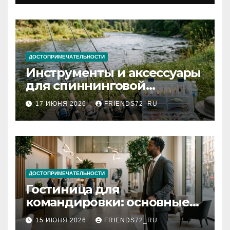
документов
ДОСТОПРИМЕЧАТЕЛЬНОСТИ
Инструменты и аксессуары
для спиннинговой
рыбалки: назначение и
17 ИЮНЯ 2026
FRIENDS72_RU
типы
ДОСТОПРИМЕЧАТЕЛЬНОСТИ
Гостиница для
командировки: основные
критерии выбора
15 ИЮНЯ 2026
FRIENDS72_RU