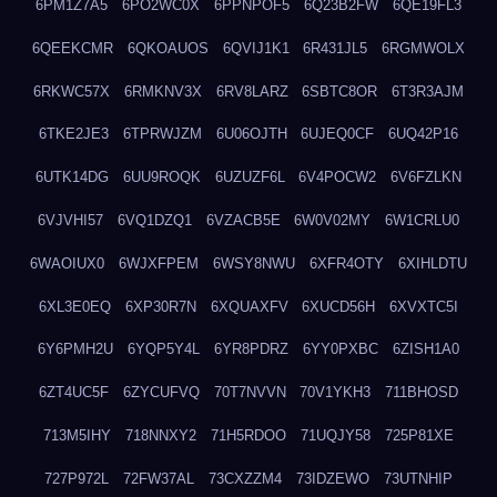
6PM1Z7A5
6PO2WC0X
6PPNPOF5
6Q23B2FW
6QE19FL3
6QEEKCMR
6QKOAUOS
6QVIJ1K1
6R431JL5
6RGMWOLX
6RKWC57X
6RMKNV3X
6RV8LARZ
6SBTC8OR
6T3R3AJM
6TKE2JE3
6TPRWJZM
6U06OJTH
6UJEQ0CF
6UQ42P16
6UTK14DG
6UU9ROQK
6UZUZF6L
6V4POCW2
6V6FZLKN
6VJVHI57
6VQ1DZQ1
6VZACB5E
6W0V02MY
6W1CRLU0
6WAOIUX0
6WJXFPEM
6WSY8NWU
6XFR4OTY
6XIHLDTU
6XL3E0EQ
6XP30R7N
6XQUAXFV
6XUCD56H
6XVXTC5I
6Y6PMH2U
6YQP5Y4L
6YR8PDRZ
6YY0PXBC
6ZISH1A0
6ZT4UC5F
6ZYCUFVQ
70T7NVVN
70V1YKH3
711BHOSD
713M5IHY
718NNXY2
71H5RDOO
71UQJY58
725P81XE
727P972L
72FW37AL
73CXZZM4
73IDZEWO
73UTNHIP