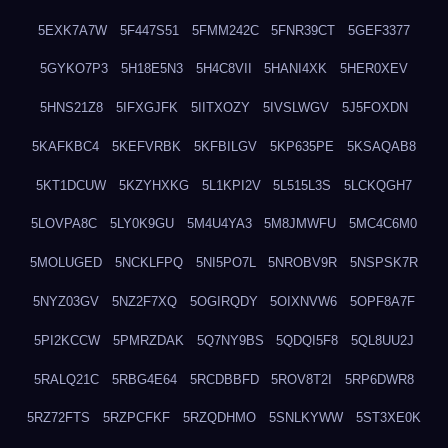
5EXK7A7W
5F447S51
5FMM242C
5FNR39CT
5GEF3377
5GYKO7P3
5H18E5N3
5H4C8VII
5HANI4XK
5HER0XEV
5HNS21Z8
5IFXGJFK
5IITXOZY
5IVSLWGV
5J5FOXDN
5KAFKBC4
5KEFVRBK
5KFBILGV
5KP635PE
5KSAQAB8
5KT1DCUW
5KZYHXKG
5L1KPI2V
5L515L3S
5LCKQGH7
5LOVPA8C
5LY0K9GU
5M4U4YA3
5M8JMWFU
5MC4C6M0
5MOLUGED
5NCKLFPQ
5NI5PO7L
5NROBV9R
5NSPSK7R
5NYZ03GV
5NZ2F7XQ
5OGIRQDY
5OIXNVW6
5OPF8A7F
5PI2KCCW
5PMRZDAK
5Q7NY9BS
5QDQI5F8
5QL8UU2J
5RALQ21C
5RBG4E64
5RCDBBFD
5ROV8T2I
5RP6DWR8
5RZ72FTS
5RZPCFKF
5RZQDHMO
5SNLKYWW
5ST3XE0K