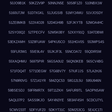
50JO9B1K
50KZ2V9P
50NNJN5E
50S8F1Z0
510NBX1W
5160U7JM
51D7XGKL
51JUGSIB
51MY24WU
51VJOSDY
51ZE8MKB
522X4O28
52D4GH9B
52FJKYTB
52MOA4HC
52SYO0Q2
52TPECFV
52W5K0BY
52XXY91Q
53ATDBWI
53EKZAMH
53Z8FUAW
54PKU5CO
551HGV0S
553WPS4S
55FLR3W1
55IE9L4V
55JKJF3L
55NCOA72
55QDIRSM
55XAQHMU
56975PIR
56GSA0U2
56QN3KEB
56SCV4BG
571FDQ4T
5771DEGW
57G6BV7Y
57IUFJJS
57LA2HJ6
57N9R0VG
57Z141YR
584ZQC53
58G12L5U
595U946N
59BSESDJ
59FRMR7X
59T11ZKH
5AFUR9TL
5AOPNSAW
5AQL07P2
5ASS9KJO
5AY4N3YE
5B3AF4SH
5CDCU7YL
5CWV233T
5DFYUFZ0
5DKYT31C
5DM253CG
5E4JC1TI