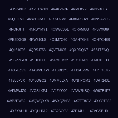
4JS349D2
4K2GFW1N
4K4KVN36
4KML855I
4KNS3G0Y
4KQJIFMI
4KWTO3AT
4LXNH9M8
4M8RR8DW
4NNSAVOG
4NOFJHTI
4NRBYMY1
4O9WC0SL
4ORR508B
4P5VX889
4PE2DGG9
4PW810LS
4Q1M7Q60
4QAHYG43
4QHYCH8B
4QL610TS
4QRSJ753
4QVTMIC5
4QXRDQN7
4S31TENQ
4SGZZGF9
4SHI3FUE
4SRMCB32
4SYJTR01
4T4UXTTO
4T8GUZVK
4TAWVEKW
4TBBI1Y5
4TJ1ASNW
4TPTYC45
4TSJ6PJX
4U48QGQ2
4UMM8LXA
4UNHPQM1
4URT243L
4VFMWJZ0
4VGSLXPJ
4VJZYO02
4VNW7KSQ
4W6ZE1F7
4WP2PW82
4WQWQXX8
4WXQZN38
4X7TT8GV
4XYOT662
4XZYAUHI
4YQHH612
4Z52SO0V
4ZP14UIL
4ZVGSBH0