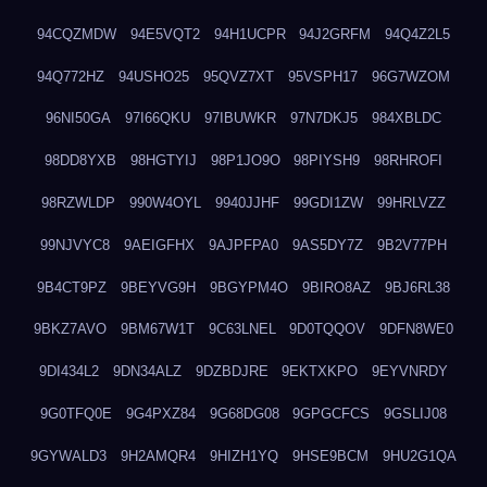
94CQZMDW
94E5VQT2
94H1UCPR
94J2GRFM
94Q4Z2L5
94Q772HZ
94USHO25
95QVZ7XT
95VSPH17
96G7WZOM
96NI50GA
97I66QKU
97IBUWKR
97N7DKJ5
984XBLDC
98DD8YXB
98HGTYIJ
98P1JO9O
98PIYSH9
98RHROFI
98RZWLDP
990W4OYL
9940JJHF
99GDI1ZW
99HRLVZZ
99NJVYC8
9AEIGFHX
9AJPFPA0
9AS5DY7Z
9B2V77PH
9B4CT9PZ
9BEYVG9H
9BGYPM4O
9BIRO8AZ
9BJ6RL38
9BKZ7AVO
9BM67W1T
9C63LNEL
9D0TQQOV
9DFN8WE0
9DI434L2
9DN34ALZ
9DZBDJRE
9EKTXKPO
9EYVNRDY
9G0TFQ0E
9G4PXZ84
9G68DG08
9GPGCFCS
9GSLIJ08
9GYWALD3
9H2AMQR4
9HIZH1YQ
9HSE9BCM
9HU2G1QA