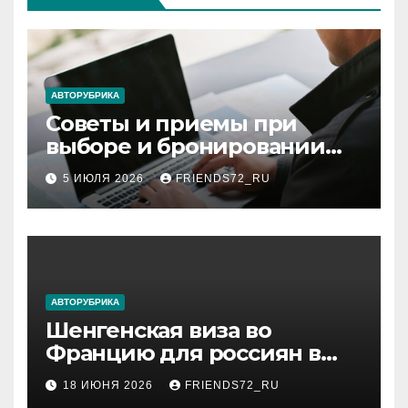
АВТОРУБРИКА
Советы и приемы при
выборе и бронировании
авиабилетов
5 ИЮЛЯ 2026
FRIENDS72_RU
АВТОРУБРИКА
Шенгенская виза во
Францию для россиян в
2026 году: сроки от 3 дней
18 ИЮНЯ 2026
FRIENDS72_RU
и список необходимых