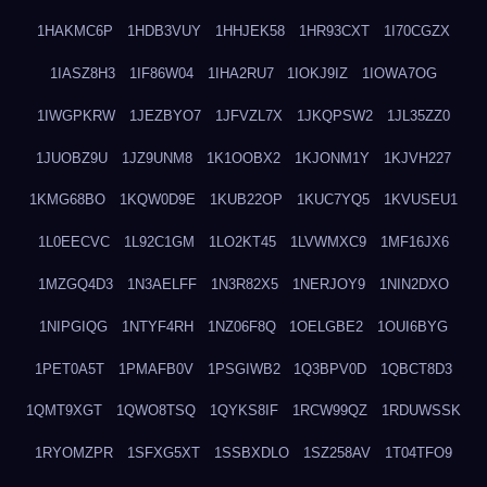
1HAKMC6P
1HDB3VUY
1HHJEK58
1HR93CXT
1I70CGZX
1IASZ8H3
1IF86W04
1IHA2RU7
1IOKJ9IZ
1IOWA7OG
1IWGPKRW
1JEZBYO7
1JFVZL7X
1JKQPSW2
1JL35ZZ0
1JUOBZ9U
1JZ9UNM8
1K1OOBX2
1KJONM1Y
1KJVH227
1KMG68BO
1KQW0D9E
1KUB22OP
1KUC7YQ5
1KVUSEU1
1L0EECVC
1L92C1GM
1LO2KT45
1LVWMXC9
1MF16JX6
1MZGQ4D3
1N3AELFF
1N3R82X5
1NERJOY9
1NIN2DXO
1NIPGIQG
1NTYF4RH
1NZ06F8Q
1OELGBE2
1OUI6BYG
1PET0A5T
1PMAFB0V
1PSGIWB2
1Q3BPV0D
1QBCT8D3
1QMT9XGT
1QWO8TSQ
1QYKS8IF
1RCW99QZ
1RDUWSSK
1RYOMZPR
1SFXG5XT
1SSBXDLO
1SZ258AV
1T04TFO9