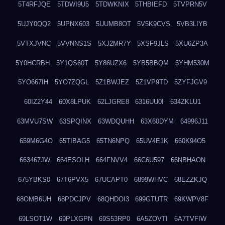
5T4RFJQE
5TDWI9U5
5TDWKNIX
5THBIEFD
5TVPRN5V
5UJY0QQ2
5UPNX603
5UUMB8OT
5V5K9CVS
5VB3LIYB
5VTXJVNC
5VVNNS1S
5XJ2MR7Y
5XSF9JLS
5XU6ZP3A
5Y0HCRBH
5Y1QS60T
5Y86UZX6
5YB5BBQM
5YHM530M
5YO667IH
5YO7ZQGL
5Z1BWJEZ
5Z1VP9TD
5ZYFJGV9
60IZ2Y44
60X8LPUK
62LJGRE8
6316UU0I
634ZKLU1
63MVU7SW
63SPQINX
63WDQUHH
63X60DYM
64996J11
659M6G4O
65TIBAG5
65TN6NPQ
65UV4E1K
660K94O5
663467JW
664ESOLH
664FNVV4
66C6U597
66NBHAON
675YBKS0
67T6PVX5
67UCAPT0
6899WHVC
68EZZKJQ
68OMB6UH
68PDCJPV
68QHDOI3
699GTUTR
69KWPV8F
69LSOT1W
69PLXGPN
69S53RP0
6A5ZOVTI
6A7TVFIW