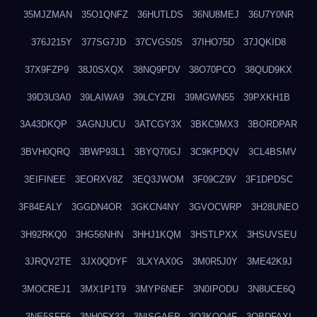
35MJZMAN
35O1QNFZ
36HUTLDS
36NU8MEJ
36U7Y0NR
376J215Y
377SG7JD
37CVGS0S
37IHO75D
37JQKID8
37X9FZP9
38J0SXQX
38NQ9PDV
38O70PCO
38QUD9KX
39D3U3A0
39LAIWA9
39LCYZRI
39MGWN55
39PXKH1B
3A43DKQP
3AGNJUCU
3ATCGY3X
3BKC9MX3
3BORDPAR
3BVH0QRQ
3BWP93L1
3BYQ70GJ
3C9KPDQV
3CL4BSMV
3EIFINEE
3EORXV8Z
3EQ3JWOM
3F09CZ9V
3F1DPDSC
3F84EALY
3GGDN4OR
3GKCN4NY
3GVOCWRP
3H28UNEO
3H92RKQ0
3HG56NHN
3HHJ1KQM
3HSTLPXX
3HSUVSEU
3JRQV2TE
3JX0QDYF
3LXYAX0G
3M0R5J0Y
3ME42K9J
3MOCREJ1
3MX1P1T9
3MYP6NEF
3N0IPODU
3N8UCE6Q
3NE5SFF6
3NH0FX33
3NISGAEP
3O3KQQ4F
3OBDFAXI