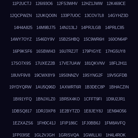
11P2UCTJ
126I93O6
12FS3WHV
12HZ1JWW
12K469CE
12QCPWZN
12UKQO0N
133P7UOC
13COV7L8
14GYHZ3D
14H4A825
14M9BJ75
14NJ13LJ
14PRJLGB
14PRLC85
14WY7OYZ
1546DY9V
15B2SHBQ
15C9WR6H
160ON64P
16P9KSF6
16SBWI43
16U7RZJT
179PIGYE
17HG5UY8
17SO7X9S
17UXEZ2B
17VE7UAW
181QKVNV
18FL2H11
18UVF9V8
19CWX8Y9
19S0NNZV
19SYNG2F
19V5GFDB
19YDYQRW
1AU5Q96D
1AXWRT6R
1B3DEC8P
1BHACZIN
1BI91YFQ
1BNJXLZ0
1BR5X4KO
1CFFT9FI
1D9U2JR1
1DBSQ817
1DRJ3XP8
1E2BYTZD
1E8JEY8J
1EN94O56
1EZXAZS6
1FH0C41J
1FIP186C
1FJ0BB6J
1FM8AVFQ
1FP03I5E
1GL2VJGH
1GRISVQA
1GWILLXI
1H4L4ROK