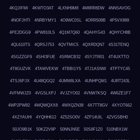
4KQJIFMI
4KWTO3AT
4LXNH9M8
4M8RR8DW
4NNSAVOG
4NOFJHTI
4NRBYMY1
4O9WC0SL
4ORR508B
4P5VX889
4PE2DGG9
4PW810LS
4Q1M7Q60
4QAHYG43
4QHYCH8B
4QL610TS
4QRSJ753
4QVTMIC5
4QXRDQN7
4S31TENQ
4SGZZGF9
4SHI3FUE
4SRMCB32
4SYJTR01
4T4UXTTO
4T8GUZVK
4TAWVEKW
4TBBI1Y5
4TJ1ASNW
4TPTYC45
4TSJ6PJX
4U48QGQ2
4UMM8LXA
4UNHPQM1
4URT243L
4VFMWJZ0
4VGSLXPJ
4VJZYO02
4VNW7KSQ
4W6ZE1F7
4WP2PW82
4WQWQXX8
4WXQZN38
4X7TT8GV
4XYOT662
4XZYAUHI
4YQHH612
4Z52SO0V
4ZP14UIL
4ZVGSBH0
50JO9B1K
50KZ2V9P
50NNJN5E
50S8F1Z0
510NBX1W