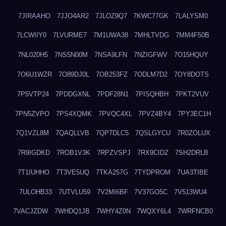
7JIRAAHO
7JJO4AR2
7JLOZ9Q7
7KWC77GK
7LALYSM0
7LCWIIY0
7LVURME7
7M1UWA38
7MHLTVDG
7MM4F50B
7NL020H5
7NS5N00M
7NSA9LFN
7NZIGFWV
7O15HQUY
7O6U1WZR
7O89DJ0L
7OB253FZ
7ODLM7D2
7OY8DOTS
7P5VTP24
7PDDGXNL
7PDF28N1
7PISQHBH
7PKT2VUV
7PN5ZVPO
7PS4XQMK
7PVQC4XL
7PVZ4BY4
7PY3EC1H
7Q1VZL8M
7QAQLLVB
7QP7DLC5
7QSLGYCU
7R0ZOLUX
7R9IGDKD
7ROB1V3K
7RPZVSPJ
7RX9CIDZ
7SH2DRLB
7T1IUHHO
7T3VE5UQ
7TKA257G
7TYDPROM
7UA3TIBE
7ULOHB33
7UTVLU59
7V2MI6BF
7V37GO5C
7V513WU4
7VACJZDW
7WHDQ1JB
7WHY4Z0N
7WQXY6L4
7WRFNCB0