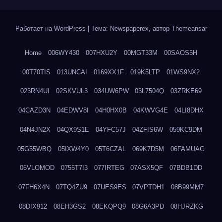
Работает на WordPress
|
Тема: Newspaperex, автор
Themeansar
Home
006WY430
007HXU2Y
00MGT33M
00SAOS5H
00T70TIS
013UNCAI
0169XX1F
019K5LTP
01WS9NX2
023RN4UI
02SKVUL3
034UW6PW
03L7504Q
03ZRKE69
04CAZD3N
04EDWV8I
04H0HX0B
04KWVG4E
04LI8DHX
04N4JN2X
04QX9S1E
04YFC57J
04ZFIS6W
059KC9DM
05G55WBQ
05IXW4Y0
05T6CZAL
069K7D5M
06FAMUAG
06VLOMOD
0755T7I3
077IRTEG
07ASX5QF
07BDB1DD
07FH6X4N
07TQ4ZU9
07UES9ES
07VPTDH1
08B99MM7
08DIX912
08EH3GS2
08EKQPQ9
08G6A3PD
08HJRZKG