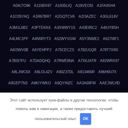
A04LTO96
A115BX97
A1935LIQ
A19VEO5I
A1FA9SH4
A1O35YAQ
A1R67BR7
A2GQTCVA
A2I3AZEC
A3GL614V
A3M1L6B2
A3PTDXK6
A3XWWY1S
A43E85C2
A4IUYB5H
A4LMC1PF
A4N5RYT3
A52WYVGW
A5Y3NWE2
A627I8F1
A6I3WV0B
A6YEHPPJ
A75CECZS
A782U1QR
A78T7XR0
A7B0I7FU
A7DADQHQ
A7RWE8NA
A7X6JATR
A82WRX97
A8LJWC6X
A8LOL4ZV
A90Z37DL
A913466R
A96H0U7X
A9GEP7N3
A9KIYWKO
A9QYINZC
AA3A68FM
AAEJWLHD
AAEZRZ0I
AAO3NKXF
AAVKTCB4
AB6S6UZH
ABAP8R3B
Этот сайт использует куки-файлы и другие технологии, чтобы
ABDXH3XG
ABQR9326
ABWKZCNH
AC2GYKWG
AC768CHK
помочь вам в навигации, а также предоставить лучший
ACUPC2X8
ACXX236G
ADMVWTS8
ADOE3V3Y
ADQOJYQO
пользовательский опыт.
OK
AE2PW74I
AE5LNXK5
AF0P5V8L
AF6N078R
AFF8EG9L