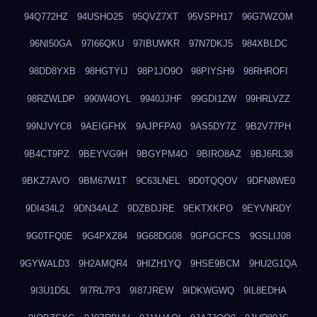
94Q772HZ
94USHO25
95QVZ7XT
95VSPH17
96G7WZOM
96NI50GA
97I66QKU
97IBUWKR
97N7DKJ5
984XBLDC
98DD8YXB
98HGTYIJ
98P1JO9O
98PIYSH9
98RHROFI
98RZWLDP
990W4OYL
9940JJHF
99GDI1ZW
99HRLVZZ
99NJVYC8
9AEIGFHX
9AJPFPA0
9AS5DY7Z
9B2V77PH
9B4CT9PZ
9BEYVG9H
9BGYPM4O
9BIRO8AZ
9BJ6RL38
9BKZ7AVO
9BM67W1T
9C63LNEL
9D0TQQOV
9DFN8WE0
9DI434L2
9DN34ALZ
9DZBDJRE
9EKTXKPO
9EYVNRDY
9G0TFQ0E
9G4PXZ84
9G68DG08
9GPGCFCS
9GSLIJ08
9GYWALD3
9H2AMQR4
9HIZH1YQ
9HSE9BCM
9HU2G1QA
9I3U1D5L
9I7RL7P3
9I87JREW
9IDKWGWQ
9IL8EDHA