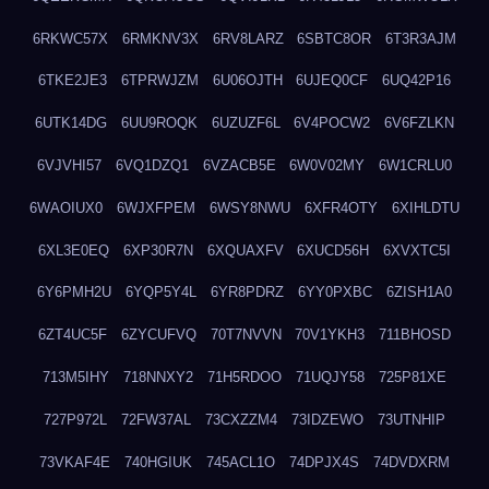
6RKWC57X
6RMKNV3X
6RV8LARZ
6SBTC8OR
6T3R3AJM
6TKE2JE3
6TPRWJZM
6U06OJTH
6UJEQ0CF
6UQ42P16
6UTK14DG
6UU9ROQK
6UZUZF6L
6V4POCW2
6V6FZLKN
6VJVHI57
6VQ1DZQ1
6VZACB5E
6W0V02MY
6W1CRLU0
6WAOIUX0
6WJXFPEM
6WSY8NWU
6XFR4OTY
6XIHLDTU
6XL3E0EQ
6XP30R7N
6XQUAXFV
6XUCD56H
6XVXTC5I
6Y6PMH2U
6YQP5Y4L
6YR8PDRZ
6YY0PXBC
6ZISH1A0
6ZT4UC5F
6ZYCUFVQ
70T7NVVN
70V1YKH3
711BHOSD
713M5IHY
718NNXY2
71H5RDOO
71UQJY58
725P81XE
727P972L
72FW37AL
73CXZZM4
73IDZEWO
73UTNHIP
73VKAF4E
740HGIUK
745ACL1O
74DPJX4S
74DVDXRM