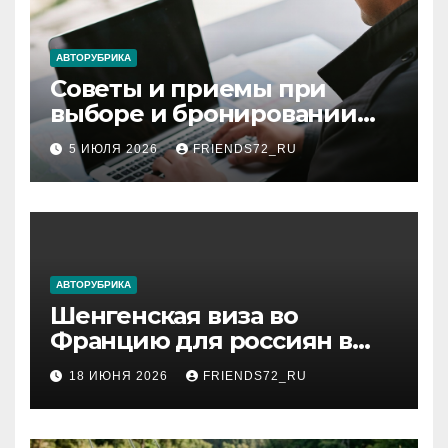
АВТОРУБРИКА
Советы и приемы при
выборе и бронировании
авиабилетов
5 ИЮЛЯ 2026
FRIENDS72_RU
АВТОРУБРИКА
Шенгенская виза во
Францию для россиян в
2026 году: сроки от 3 дней
18 ИЮНЯ 2026
FRIENDS72_RU
и список необходимых
документов