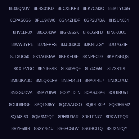
8E09QNUV
8E4S01KD
8ECXEKP8
8EK7CM3O
8EMTYC6G
8EPAS0G6
8FLU9KW0
8GN4ZHDF
8GP2U7BA
8HSUN8J4
8HV1LF0X
8I0XX43W
8IGK9S2K
8IKCGRHJ
8IN6KUU1
8IWWBYPE
8J75FPFS
8JJDB3C0
8JKNTZGY
8JO7GZIF
8JT3UC50
8K1AGK5W
8KEKFDIE
8KNPFC99
8KPYSBQS
8KXIFVGC
8KYIF5SK
8L34DAQF
8L74O55L
8LZ3S1IS
8M8UKA3C
8MLQKCFV
8N8F04EH
8NA0T4E7
8NDCJ7UZ
8NGGUDVA
8NPYUIWI
8O0YLDLN
8OASJ3P6
8OL9RU5T
8OUD8RGF
8PQTS65Y
8Q4WAGXO
8Q67LX0P
8Q89HRM2
8QJ48I60
8QM6M2QF
8RH6U9AR
8RKLFN77
8RKWTPQR
8RYF58IR
8S2Y754U
8S6FCGLW
8SGHCITQ
8SJXN2QY