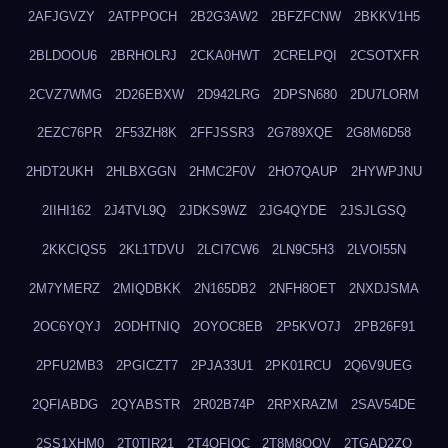
2AFJGVZY
2ATPPOCH
2B2G3AW2
2BFZFCNW
2BKKV1H5
2BLDOOU6
2BRHOLRJ
2CKA0HWT
2CRELPQI
2CSOTXFR
2CVZ7WMG
2D26EBXW
2D942LRG
2DPSN680
2DU7LORM
2EZC76PR
2F53ZH8K
2FFJSSR3
2G789XQE
2G8M6D58
2HDT2UKH
2HLBXGGN
2HMC2F0V
2HO7QAUP
2HYWPJNU
2IIHI162
2J4TVL9Q
2JDKS9WZ
2JG4QYDE
2JSJLGSQ
2KKCIQS5
2KL1TDVU
2LCI7CW6
2LN9C5H3
2LVOI55N
2M7YMERZ
2MIQDBKK
2N165DB2
2NFH8OET
2NXDJSMA
2OC6YQYJ
2ODHTNIQ
2OYOC8EB
2P5KVO7J
2PB26F91
2PFU2MB3
2PGICZT7
2PJA33U1
2PK01RCU
2Q6V9UEG
2QFIABDG
2QYABSTR
2R02B74P
2RPXRAZM
2SAV54DE
2SS1XHM0
2T0TIR21
2T4QFIOC
2T8M8OOV
2TGAD2ZO