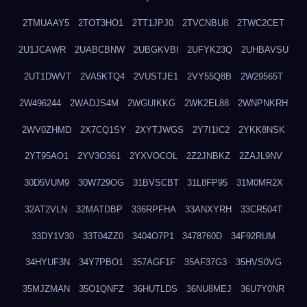
2TMUAAY5
2TOT3HO1
2TT1JPJ0
2TVCNBU8
2TWC2CET
2U1JCAWR
2UABCBNW
2UBGKVBI
2UFYK23Q
2UHBAVSU
2UT1DWVT
2VA5KTQ4
2VUSTJE1
2VY55Q8B
2W29565T
2W496244
2WADJS4M
2WGUIKKG
2WK2EL88
2WNPNKRH
2WV0ZHMD
2X7CQ1SY
2XYTJWGS
2Y7I1IC2
2YKK8NSK
2YT95AO1
2YV3O361
2YXVOCOL
2Z2JNBKZ
2ZAJL9NV
30D5VUM9
30W729OG
31BVSCBT
31L8FP95
31M0MR2X
32AT2VLN
32MATDBP
336RPFHA
33ANXYRH
33CR504T
33DY1V30
33T04ZZ0
3404O7P1
3478760D
34F92RUM
34HYUF3N
34Y7PBO1
357AGF1F
35AF37G3
35HVS0VG
35MJZMAN
35O1QNFZ
36HUTLDS
36NU8MEJ
36U7Y0NR