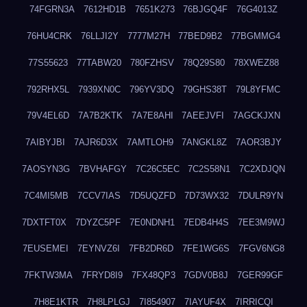
74FGRN3A
7612HD1B
7651K273
76BJGQ4F
76G4013Z
76HU4CRK
76LLJI2Y
7777M27H
77BED9B2
77BGMMG4
77S55623
77TABW20
780FZHSV
78Q29S80
78XWEZ88
792RHX5L
7939XN0C
796YV3DQ
79GHS38T
79L8YFMC
79V4EL6D
7A7B2KTK
7A7E8AHI
7AEEJVFI
7AGCKJXN
7AIBYJBI
7AJR6D3X
7AMTLOH9
7ANGKL8Z
7AOR3BJY
7AOSYN3G
7BVHAFGY
7C26C5EC
7C2S58N1
7C2XDJQN
7C4MI5MB
7CCV7IAS
7D5UQZFD
7D73WX32
7DULR9YN
7DXTFT0X
7DYZC5PF
7E0NDNH1
7EDB4H4S
7EE3M9WJ
7EUSEMEI
7EYNVZ6I
7FB2DR6D
7FE1WG6S
7FGV6NG8
7FKTW3MA
7FRYD8I9
7FX48QP3
7GDV0B8J
7GER99GF
7H8E1KTR
7H8LPLGJ
7I854907
7IAYUF4X
7IRRICQI