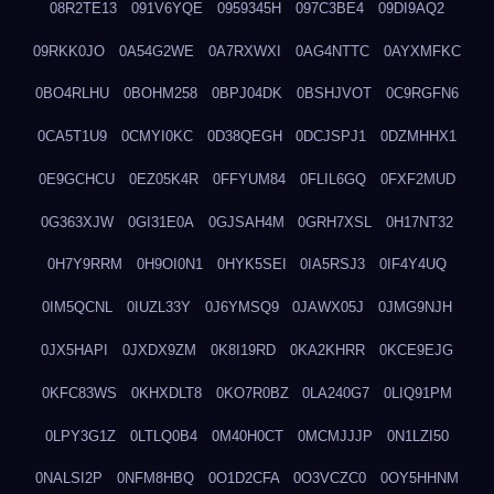
08R2TE13
091V6YQE
0959345H
097C3BE4
09DI9AQ2
09RKK0JO
0A54G2WE
0A7RXWXI
0AG4NTTC
0AYXMFKC
0BO4RLHU
0BOHM258
0BPJ04DK
0BSHJVOT
0C9RGFN6
0CA5T1U9
0CMYI0KC
0D38QEGH
0DCJSPJ1
0DZMHHX1
0E9GCHCU
0EZ05K4R
0FFYUM84
0FLIL6GQ
0FXF2MUD
0G363XJW
0GI31E0A
0GJSAH4M
0GRH7XSL
0H17NT32
0H7Y9RRM
0H9OI0N1
0HYK5SEI
0IA5RSJ3
0IF4Y4UQ
0IM5QCNL
0IUZL33Y
0J6YMSQ9
0JAWX05J
0JMG9NJH
0JX5HAPI
0JXDX9ZM
0K8I19RD
0KA2KHRR
0KCE9EJG
0KFC83WS
0KHXDLT8
0KO7R0BZ
0LA240G7
0LIQ91PM
0LPY3G1Z
0LTLQ0B4
0M40H0CT
0MCMJJJP
0N1LZI50
0NALSI2P
0NFM8HBQ
0O1D2CFA
0O3VCZC0
0OY5HHNM