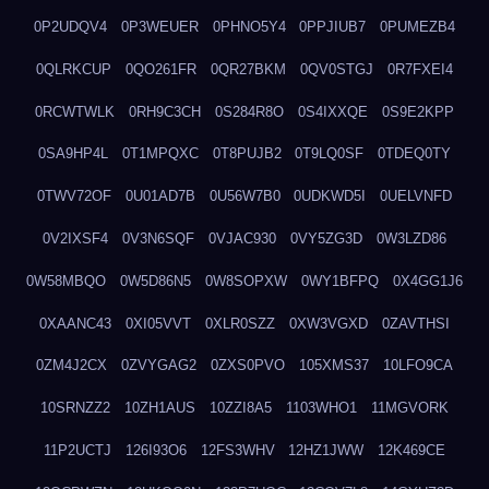
0P2UDQV4
0P3WEUER
0PHNO5Y4
0PPJIUB7
0PUMEZB4
0QLRKCUP
0QO261FR
0QR27BKM
0QV0STGJ
0R7FXEI4
0RCWTWLK
0RH9C3CH
0S284R8O
0S4IXXQE
0S9E2KPP
0SA9HP4L
0T1MPQXC
0T8PUJB2
0T9LQ0SF
0TDEQ0TY
0TWV72OF
0U01AD7B
0U56W7B0
0UDKWD5I
0UELVNFD
0V2IXSF4
0V3N6SQF
0VJAC930
0VY5ZG3D
0W3LZD86
0W58MBQO
0W5D86N5
0W8SOPXW
0WY1BFPQ
0X4GG1J6
0XAANC43
0XI05VVT
0XLR0SZZ
0XW3VGXD
0ZAVTHSI
0ZM4J2CX
0ZVYGAG2
0ZXS0PVO
105XMS37
10LFO9CA
10SRNZZ2
10ZH1AUS
10ZZI8A5
1103WHO1
11MGVORK
11P2UCTJ
126I93O6
12FS3WHV
12HZ1JWW
12K469CE