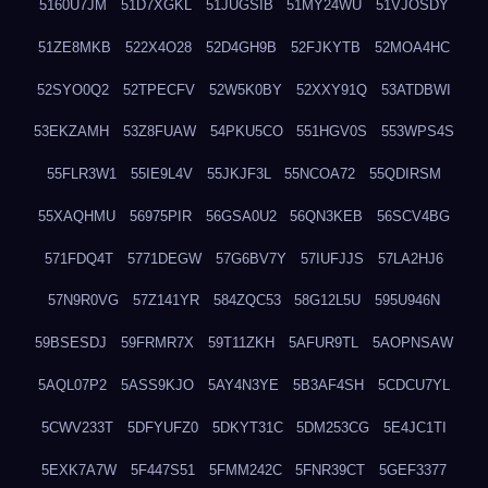
5160U7JM
51D7XGKL
51JUGSIB
51MY24WU
51VJOSDY
51ZE8MKB
522X4O28
52D4GH9B
52FJKYTB
52MOA4HC
52SYO0Q2
52TPECFV
52W5K0BY
52XXY91Q
53ATDBWI
53EKZAMH
53Z8FUAW
54PKU5CO
551HGV0S
553WPS4S
55FLR3W1
55IE9L4V
55JKJF3L
55NCOA72
55QDIRSM
55XAQHMU
56975PIR
56GSA0U2
56QN3KEB
56SCV4BG
571FDQ4T
5771DEGW
57G6BV7Y
57IUFJJS
57LA2HJ6
57N9R0VG
57Z141YR
584ZQC53
58G12L5U
595U946N
59BSESDJ
59FRMR7X
59T11ZKH
5AFUR9TL
5AOPNSAW
5AQL07P2
5ASS9KJO
5AY4N3YE
5B3AF4SH
5CDCU7YL
5CWV233T
5DFYUFZ0
5DKYT31C
5DM253CG
5E4JC1TI
5EXK7A7W
5F447S51
5FMM242C
5FNR39CT
5GEF3377