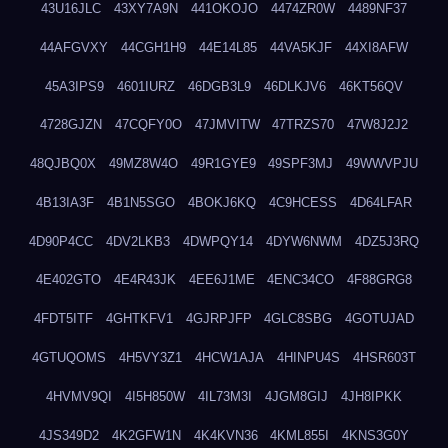
43U16JLC
43XY7A9N
441OKOJO
4474ZR0W
4489NF37
44AFGVXY
44CGH1H9
44E14L85
44VA5KJF
44XI8AFW
45A3IPS9
4601IURZ
46DGB3L9
46DLKJV6
46KT56QV
4728GJZN
47CQFY0O
47JMVITW
47TRZS70
47W8J2J2
48QJBQ0X
49MZ8W4O
49R1GYE9
49SPF3MJ
49WWVPJU
4B13IA3F
4B1N5SGO
4BOKJ6KQ
4C9HCESS
4D64LFAR
4D90P4CC
4DV2LKB3
4DWPQY14
4DYW6NWM
4DZ5J3RQ
4E402GTO
4E4R43JK
4EE6J1ME
4ENC34CO
4F88GRG8
4FDT5ITF
4GHTKFV1
4GJRPJFP
4GLC8SBG
4GOTUJAD
4GTUQOMS
4H5VY3Z1
4HCW1AJA
4HINPU4S
4HSR603T
4HVMV9QI
4I5H850W
4IL73M3I
4JGM8GIJ
4JH8IPKK
4JS349D2
4K2GFW1N
4K4KVN36
4KML855I
4KNS3G0Y