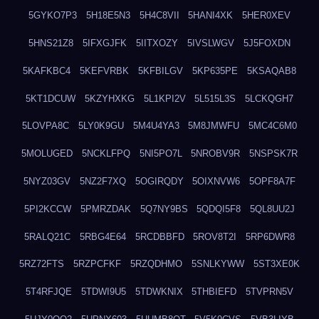
5GYKO7P3
5H18E5N3
5H4C8VII
5HANI4XK
5HER0XEV
5HNS21Z8
5IFXGJFK
5IITXOZY
5IVSLWGV
5J5FOXDN
5KAFKBC4
5KEFVRBK
5KFBILGV
5KP635PE
5KSAQAB8
5KT1DCUW
5KZYHXKG
5L1KPI2V
5L515L3S
5LCKQGH7
5LOVPA8C
5LY0K9GU
5M4U4YA3
5M8JMWFU
5MC4C6M0
5MOLUGED
5NCKLFPQ
5NI5PO7L
5NROBV9R
5NSPSK7R
5NYZ03GV
5NZ2F7XQ
5OGIRQDY
5OIXNVW6
5OPF8A7F
5PI2KCCW
5PMRZDAK
5Q7NY9BS
5QDQI5F8
5QL8UU2J
5RALQ21C
5RBG4E64
5RCDBBFD
5ROV8T2I
5RP6DWR8
5RZ72FTS
5RZPCFKF
5RZQDHMO
5SNLKYWW
5ST3XE0K
5T4RFJQE
5TDWI9U5
5TDWKNIX
5THBIEFD
5TVPRN5V