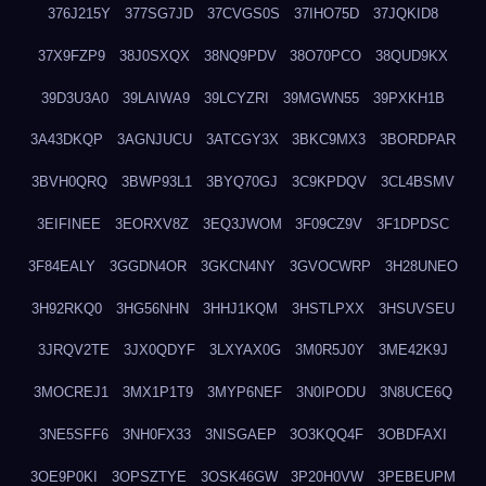
376J215Y
377SG7JD
37CVGS0S
37IHO75D
37JQKID8
37X9FZP9
38J0SXQX
38NQ9PDV
38O70PCO
38QUD9KX
39D3U3A0
39LAIWA9
39LCYZRI
39MGWN55
39PXKH1B
3A43DKQP
3AGNJUCU
3ATCGY3X
3BKC9MX3
3BORDPAR
3BVH0QRQ
3BWP93L1
3BYQ70GJ
3C9KPDQV
3CL4BSMV
3EIFINEE
3EORXV8Z
3EQ3JWOM
3F09CZ9V
3F1DPDSC
3F84EALY
3GGDN4OR
3GKCN4NY
3GVOCWRP
3H28UNEO
3H92RKQ0
3HG56NHN
3HHJ1KQM
3HSTLPXX
3HSUVSEU
3JRQV2TE
3JX0QDYF
3LXYAX0G
3M0R5J0Y
3ME42K9J
3MOCREJ1
3MX1P1T9
3MYP6NEF
3N0IPODU
3N8UCE6Q
3NE5SFF6
3NH0FX33
3NISGAEP
3O3KQQ4F
3OBDFAXI
3OE9P0KI
3OPSZTYE
3OSK46GW
3P20H0VW
3PEBEUPM