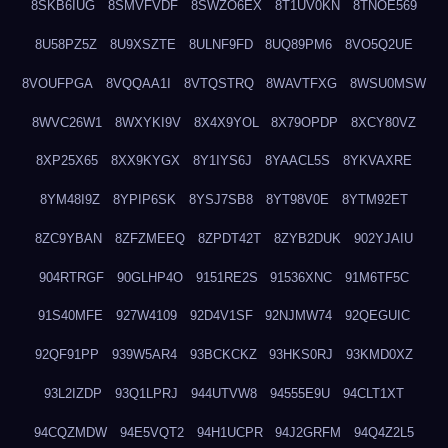
8SKB6IUG
8SMVFVDF
8SWZO6EX
8T1UV0KN
8TNOE569
8U58PZ5Z
8U9XSZTE
8ULNF9FD
8UQ89PM6
8VO5Q2UE
8VOUFPGA
8VQQAA1I
8VTQSTRQ
8WAVTFXG
8WSU0MSW
8WVC26W1
8WXYKI9V
8X4X9YOL
8X79OPDP
8XCY80VZ
8XP25X65
8XX9KYGX
8Y1IYS6J
8YAACL5S
8YKVAXRE
8YM48I9Z
8YPIP6SK
8YSJ7SB8
8YT98V0E
8YTM92ET
8ZC9YBAN
8ZFZMEEQ
8ZPDT42T
8ZYB2DUK
902YJAIU
904RTRGF
90GLHP4O
9151RE2S
91536XNC
91M6TF5C
91S40MFE
927W4109
92D4V1SF
92NJMW74
92QEGUIC
92QF91PP
939W5AR4
93BCKCKZ
93HKS0RJ
93KMD0XZ
93L2IZDP
93Q1LPRJ
944UTVW8
94555E9U
94CLT1XT
94CQZMDW
94E5VQT2
94H1UCPR
94J2GRFM
94Q4Z2L5