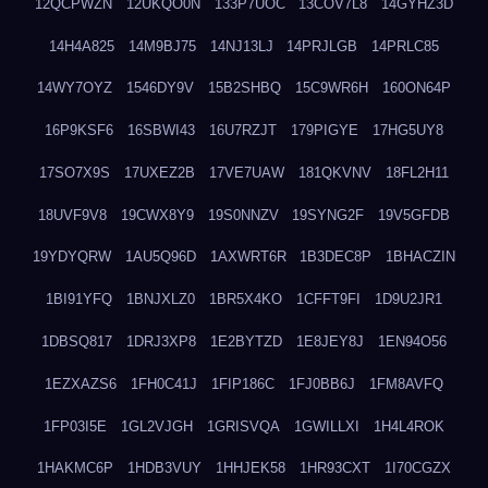
12QCPWZN
12UKQO0N
133P7UOC
13COV7L8
14GYHZ3D
14H4A825
14M9BJ75
14NJ13LJ
14PRJLGB
14PRLC85
14WY7OYZ
1546DY9V
15B2SHBQ
15C9WR6H
160ON64P
16P9KSF6
16SBWI43
16U7RZJT
179PIGYE
17HG5UY8
17SO7X9S
17UXEZ2B
17VE7UAW
181QKVNV
18FL2H11
18UVF9V8
19CWX8Y9
19S0NNZV
19SYNG2F
19V5GFDB
19YDYQRW
1AU5Q96D
1AXWRT6R
1B3DEC8P
1BHACZIN
1BI91YFQ
1BNJXLZ0
1BR5X4KO
1CFFT9FI
1D9U2JR1
1DBSQ817
1DRJ3XP8
1E2BYTZD
1E8JEY8J
1EN94O56
1EZXAZS6
1FH0C41J
1FIP186C
1FJ0BB6J
1FM8AVFQ
1FP03I5E
1GL2VJGH
1GRISVQA
1GWILLXI
1H4L4ROK
1HAKMC6P
1HDB3VUY
1HHJEK58
1HR93CXT
1I70CGZX