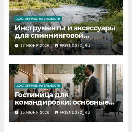
ДОСТОПРИМЕЧАТЕЛЬНОСТИ
Инструменты и аксессуары
для спиннинговой
рыбалки: назначение и
17 ИЮНЯ 2026
FRIENDS72_RU
типы
ДОСТОПРИМЕЧАТЕЛЬНОСТИ
Гостиница для
командировки: основные
критерии выбора
15 ИЮНЯ 2026
FRIENDS72_RU