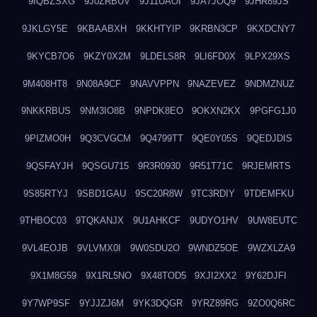
9IQBZSXG
9J0ZRBUV
9J11UAOI
9JA7JOQ9
9JHR89JS
9JKLGY5E
9KBAABXH
9KKHTYIP
9KRBN3CP
9KXDCNY7
9KYCB7O6
9KZY0X2M
9LDELS8R
9LI6FD0X
9LPX29XS
9M408HT8
9N08A9CF
9NAVVPPN
9NAZEVEZ
9NDMZNUZ
9NKKRBUS
9NM3IO8B
9NPDK8EO
9OKXN2KX
9PGFG1J0
9PIZMO0H
9Q3CVGCM
9Q4799TT
9QE0Y05S
9QEDJDIS
9QSFAYJH
9QSGU715
9R3R0930
9R51T71C
9RJEMRTS
9S85RTYJ
9SBD1GAU
9SC20R8W
9TC3RDIY
9TDEMFKU
9THBOC03
9TQKANJX
9U1AHKCF
9UDYO1HV
9UW8EUTC
9VL4EOJB
9VLVMX0I
9W0SDU2O
9WNDZ5OE
9WZXLZA9
9X1M8G59
9X1RL5NO
9X48TOD5
9XJI2XX2
9Y62DJFI
9Y7WP9SF
9YJJZJ6M
9YK3DQGR
9YRZ89RG
9ZO0Q6RC