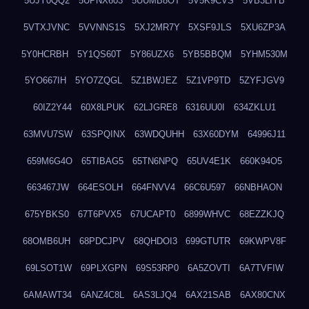
5UJY0QQ2
5UPNX603
5UUMB8OT
5V5K9CVS
5VB3LIYB
5VTXJVNC
5VVNNS1S
5XJ2MR7Y
5XSF9JLS
5XU6ZP3A
5Y0HCRBH
5Y1QS60T
5Y86UZX6
5YB5BBQM
5YHM530M
5YO667IH
5YO7ZQGL
5Z1BWJEZ
5Z1VP9TD
5ZYFJGV9
60IZ2Y44
60X8LPUK
62LJGRE8
6316UU0I
634ZKLU1
63MVU7SW
63SPQINX
63WDQUHH
63X60DYM
64996J11
659M6G4O
65TIBAG5
65TN6NPQ
65UV4E1K
660K94O5
663467JW
664ESOLH
664FNVV4
66C6U597
66NBHAON
675YBKS0
67T6PVX5
67UCAPT0
6899WHVC
68EZZKJQ
68OMB6UH
68PDCJPV
68QHDOI3
699GTUTR
69KWPV8F
69LSOT1W
69PLXGPN
69S53RP0
6A5ZOVTI
6A7TVFIW
6AMAWT34
6ANZ4C8L
6AS3LJQ4
6AX21SAB
6AX80CNX