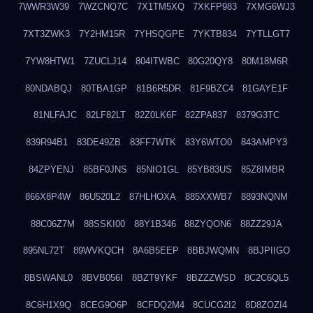
7WWR3W39
7WZCNQ7C
7X1TM5XQ
7XKFP983
7XMG6WJ3
7XT3ZWK3
7Y2HM15R
7YHSQGPE
7YKTB834
7YTLLGT7
7YW8HTW1
7ZUCLJ14
804ITWBC
80G20QY8
80M18M6R
80NDABQJ
80TBA1GP
81B6R5DR
81F9BZC4
81GAYE1F
81NLFAJC
82LF82LT
82Z0LK6F
82ZPA837
8379G3TC
839R94B1
83DE49ZB
83FF7WTK
83Y6WTO0
843AMPY3
84ZPYENJ
85BF0JNS
85NIO1GL
85YB83US
85Z8IMBR
866X8P4W
86U520L2
87HLHOXA
885XXWB7
8893NQNM
88C06Z7M
88SSKI00
88Y1B346
88ZYQON6
88ZZ29JA
895NL72T
89WVKQCH
8A6B5EEP
8BBJWQMN
8BJPIIGO
8BSWANL0
8BVB056I
8BZT9YKF
8BZZZWSD
8C2C6QL5
8C6H1X9Q
8CEG9O6P
8CFDQ2M4
8CUCG2I2
8D8ZOZI4