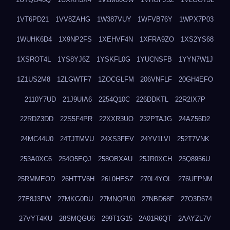
1VT6PD21
1VV8ZAHG
1W387VUY
1WFVB76Y
1WPX7P03
1WUHK6D4
1X9NP2FS
1XEHVF4N
1XFRA9ZO
1XS2YS68
1XSROT4L
1YS8YJ6Z
1YSKFL0G
1YUCNSFB
1YYN7W1J
1Z1US2M8
1ZLGWTF7
1ZOCGLFM
206VNFLF
20GH4EFO
2110Y7UD
21J9UIA6
2254Q10C
226DDKTL
22R2IX7P
22RDZ3DD
22S5F4PR
22XXR3UO
232PTAJG
24AZ56D2
24MC44U0
24TJTMVU
24XS3FEV
24YV1LVI
252T7VNK
253A0XC6
254O5EQJ
258OBXAU
25JR0XCH
25Q8956U
25RMMEOD
26HTTV6H
26L0HESZ
270L4YOL
276UFPNM
27E8J3FW
27MKG0DU
27MNQPU0
27NBD68F
27O3D674
27VYT4KU
28SMQGU6
299T1G15
2A01R6QT
2AAYZL7V