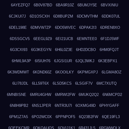
6AYEZFQ7
6B0V87BD
6BA9R10Z
6BUMJY5E
6BVXINIU
6CJKUI7J
6D1OSCXH
6D8BUPZM
6DCMVTHM
6DDK07UL
6DEL198E
6DMVW7ZP
6DO5WVEC
6DPAK2I3
6DREN8XO
6DSSGCV5
6EEGL9Z9
6EI21UCB
6EMNTEE0
6F1DJ5WF
6G3CXI93
6G3KEGYN
6H6L0Z3E
6HD2DCBO
6HM0FQJT
6HWL9A3P
6I5IUH76
6JGSI1UR
6JQL3WKJ
6K3EBPX1
6K3WDMWT
6KDND60Z
6KOOILKY
6KPMGXPJ
6LGMA8OZ
6LI78JDL
6LL59T6X
6LSD5KCS
6LSGIF7V
6MC7XUTQ
6MNBISNE
6MRU4GHW
6MRWI2FW
6MUKQ2Q2
6N6MCPD2
6N8H9PB2
6NS1JPER
6NTR3U7I
6OXMG49D
6PHYGAFF
6PM1Z7A5
6PO2WC0X
6PPNPOF5
6Q23B2FW
6QE19FL3
6QEEKCMR
6QKOAUOS
6QVIJ1K1
6R431JL5
6RGMWOLX