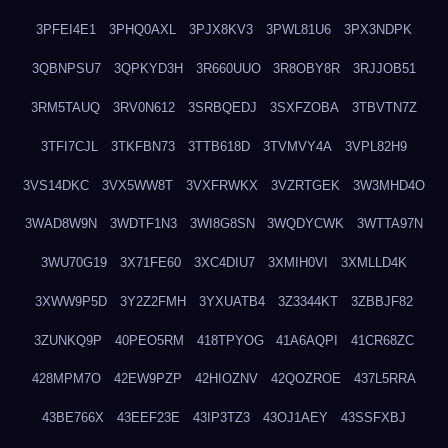
3PFEI4E1
3PHQ0AXL
3PJX8KV3
3PWL81U6
3PX3NDPK
3QBNPSU7
3QPKYD3H
3R660UUO
3R8OBY8R
3RJJOB51
3RM5TAUQ
3RV0N612
3SRBQEDJ
3SXFZOBA
3TBVTN7Z
3TFI7CJL
3TKFBN73
3TTB618D
3TVMVY4A
3VPL82H9
3VS14DKC
3VX5WW8T
3VXFRWKX
3VZRTGEK
3W3MHD4O
3WAD8W9N
3WDTF1N3
3WI8G8SN
3WQDYCWK
3WTTA97N
3WU70G19
3X71FE60
3XC4DIU7
3XMIH0VI
3XMLLD4K
3XWW9P5D
3Y2Z2FMH
3YXUATB4
3Z3344KT
3ZBBJF82
3ZUNKQ9P
40PEO5RM
418TPYOG
41A6AQPI
41CR68ZC
428MPM7O
42EW9PZP
42HIOZNV
42QOZROE
437L5RRA
43BE766X
43EEF23E
43IP3TZ3
43OJ1AEY
43SSFXBJ