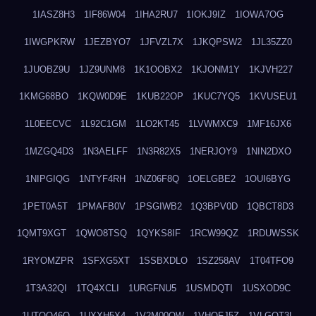
1IASZ8H3
1IF86W04
1IHA2RU7
1IOKJ9IZ
1IOWA7OG
1IWGPKRW
1JEZBYO7
1JFVZL7X
1JKQPSW2
1JL35ZZ0
1JUOBZ9U
1JZ9UNM8
1K1OOBX2
1KJONM1Y
1KJVH227
1KMG68BO
1KQW0D9E
1KUB22OP
1KUC7YQ5
1KVUSEU1
1L0EECVC
1L92C1GM
1LO2KT45
1LVWMXC9
1MF16JX6
1MZGQ4D3
1N3AELFF
1N3R82X5
1NERJOY9
1NIN2DXO
1NIPGIQG
1NTYF4RH
1NZ06F8Q
1OELGBE2
1OUI6BYG
1PET0A5T
1PMAFB0V
1PSGIWB2
1Q3BPV0D
1QBCT8D3
1QMT9XGT
1QWO8TSQ
1QYKS8IF
1RCW99QZ
1RDUWSSK
1RYOMZPR
1SFXG5XT
1SSBXDLO
1SZ258AV
1T04TFO9
1T3A32QI
1TQ4XCLI
1URGFNU5
1USMDQTI
1USXOD9C
1UTQO46Q
1UXXH5X4
1V2M00OW
1VHOFJ5Z
1VLGOT3L