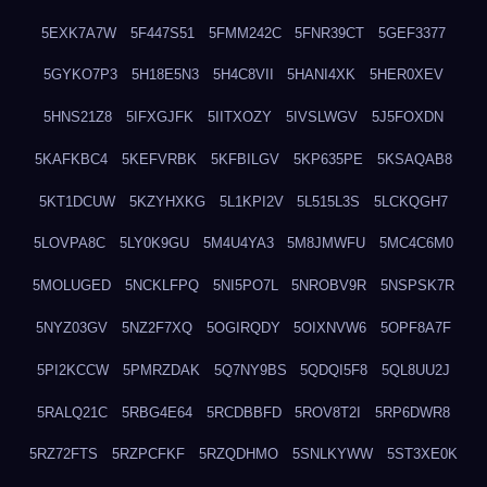
5EXK7A7W
5F447S51
5FMM242C
5FNR39CT
5GEF3377
5GYKO7P3
5H18E5N3
5H4C8VII
5HANI4XK
5HER0XEV
5HNS21Z8
5IFXGJFK
5IITXOZY
5IVSLWGV
5J5FOXDN
5KAFKBC4
5KEFVRBK
5KFBILGV
5KP635PE
5KSAQAB8
5KT1DCUW
5KZYHXKG
5L1KPI2V
5L515L3S
5LCKQGH7
5LOVPA8C
5LY0K9GU
5M4U4YA3
5M8JMWFU
5MC4C6M0
5MOLUGED
5NCKLFPQ
5NI5PO7L
5NROBV9R
5NSPSK7R
5NYZ03GV
5NZ2F7XQ
5OGIRQDY
5OIXNVW6
5OPF8A7F
5PI2KCCW
5PMRZDAK
5Q7NY9BS
5QDQI5F8
5QL8UU2J
5RALQ21C
5RBG4E64
5RCDBBFD
5ROV8T2I
5RP6DWR8
5RZ72FTS
5RZPCFKF
5RZQDHMO
5SNLKYWW
5ST3XE0K