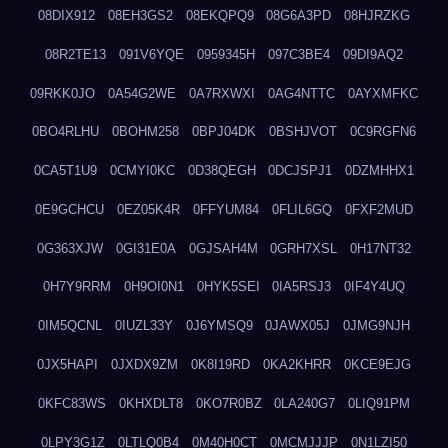
08DIX912
08EH3GS2
08EKQPQ9
08G6A3PD
08HJRZKG
08R2TE13
091V6YQE
0959345H
097C3BE4
09DI9AQ2
09RKK0JO
0A54G2WE
0A7RXWXI
0AG4NTTC
0AYXMFKC
0BO4RLHU
0BOHM258
0BPJ04DK
0BSHJVOT
0C9RGFN6
0CA5T1U9
0CMYI0KC
0D38QEGH
0DCJSPJ1
0DZMHHX1
0E9GCHCU
0EZ05K4R
0FFYUM84
0FLIL6GQ
0FXF2MUD
0G363XJW
0GI31E0A
0GJSAH4M
0GRH7XSL
0H17NT32
0H7Y9RRM
0H9OI0N1
0HYK5SEI
0IA5RSJ3
0IF4Y4UQ
0IM5QCNL
0IUZL33Y
0J6YMSQ9
0JAWX05J
0JMG9NJH
0JX5HAPI
0JXDX9ZM
0K8I19RD
0KA2KHRR
0KCE9EJG
0KFC83WS
0KHXDLT8
0KO7R0BZ
0LA240G7
0LIQ91PM
0LPY3G1Z
0LTLQ0B4
0M40H0CT
0MCMJJJP
0N1LZI50