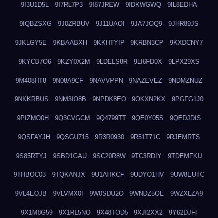
9I3U1D5L
9I7RL7P3
9I87JREW
9IDKWGWQ
9IL8EDHA
9IQBZSXG
9J0ZRBUV
9J11UAOI
9JA7JOQ9
9JHR89JS
9JKLGY5E
9KBAABXH
9KKHTYIP
9KRBN3CP
9KXDCNY7
9KYCB7O6
9KZY0X2M
9LDELS8R
9LI6FD0X
9LPX29XS
9M408HT8
9N08A9CF
9NAVVPPN
9NAZEVEZ
9NDMZNUZ
9NKKRBUS
9NM3IO8B
9NPDK8EO
9OKXN2KX
9PGFG1J0
9PIZMO0H
9Q3CVGCM
9Q4799TT
9QE0Y05S
9QEDJDIS
9QSFAYJH
9QSGU715
9R3R0930
9R51T71C
9RJEMRTS
9S85RTYJ
9SBD1GAU
9SC20R8W
9TC3RDIY
9TDEMFKU
9THBOC03
9TQKANJX
9U1AHKCF
9UDYO1HV
9UW8EUTC
9VL4EOJB
9VLVMX0I
9W0SDU2O
9WNDZ5OE
9WZXLZA9
9X1M8G59
9X1RL5NO
9X48TOD5
9XJI2XX2
9Y62DJFI