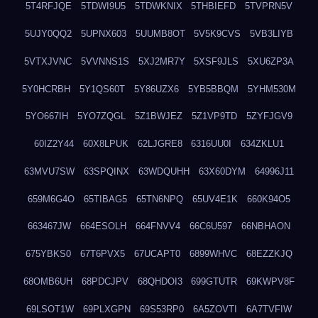
5T4RFJQE
5TDWI9U5
5TDWKNIX
5THBIEFD
5TVPRN5V
5UJY0QQ2
5UPNX603
5UUMB8OT
5V5K9CVS
5VB3LIYB
5VTXJVNC
5VVNNS1S
5XJ2MR7Y
5XSF9JLS
5XU6ZP3A
5Y0HCRBH
5Y1QS60T
5Y86UZX6
5YB5BBQM
5YHM530M
5YO667IH
5YO7ZQGL
5Z1BWJEZ
5Z1VP9TD
5ZYFJGV9
60IZ2Y44
60X8LPUK
62LJGRE8
6316UU0I
634ZKLU1
63MVU7SW
63SPQINX
63WDQUHH
63X60DYM
64996J11
659M6G4O
65TIBAG5
65TN6NPQ
65UV4E1K
660K94O5
663467JW
664ESOLH
664FNVV4
66C6U597
66NBHAON
675YBKS0
67T6PVX5
67UCAPT0
6899WHVC
68EZZKJQ
68OMB6UH
68PDCJPV
68QHDOI3
699GTUTR
69KWPV8F
69LSOT1W
69PLXGPN
69S53RP0
6A5ZOVTI
6A7TVFIW