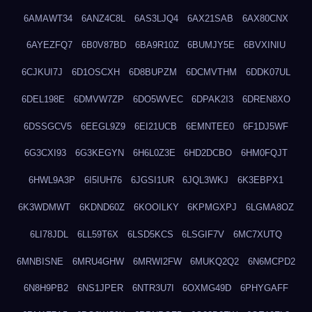
6AMAWT34
6ANZ4C8L
6AS3LJQ4
6AX21SAB
6AX80CNX
6AYEZFQ7
6B0V87BD
6BA9R10Z
6BUMJY5E
6BVXINIU
6CJKUI7J
6D1OSCXH
6D8BUPZM
6DCMVTHM
6DDK07UL
6DEL198E
6DMVW7ZP
6DO5WVEC
6DPAK2I3
6DREN8XO
6DSSGCV5
6EEGL9Z9
6EI21UCB
6EMNTEE0
6F1DJ5WF
6G3CXI93
6G3KEGYN
6H6L0Z3E
6HD2DCBO
6HM0FQJT
6HWL9A3P
6I5IUH76
6JGSI1UR
6JQL3WKJ
6K3EBPX1
6K3WDMWT
6KDND60Z
6KOOILKY
6KPMGXPJ
6LGMA8OZ
6LI78JDL
6LL59T6X
6LSD5KCS
6LSGIF7V
6MC7XUTQ
6MNBISNE
6MRU4GHW
6MRWI2FW
6MUKQ2Q2
6N6MCPD2
6N8H9PB2
6NS1JPER
6NTR3U7I
6OXMG49D
6PHYGAFF