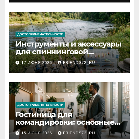
документов
ДОСТОПРИМЕЧАТЕЛЬНОСТИ
Инструменты и аксессуары
для спиннинговой
рыбалки: назначение и
17 ИЮНЯ 2026
FRIENDS72_RU
типы
ДОСТОПРИМЕЧАТЕЛЬНОСТИ
Гостиница для
командировки: основные
критерии выбора
15 ИЮНЯ 2026
FRIENDS72_RU