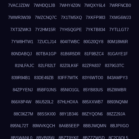
7VACJZDW
7WHDQ1JB
7WHY4Z0N
7WQXY6L4
7WRFNCB0
7WWR3W39
7WZCNQ7C
7X1TM5XQ
7XKFP983
7XMG6WJ3
7XT3ZWK3
7Y2HM15R
7YHSQGPE
7YKTB834
7YTLLGT7
7YW8HTW1
7ZUCLJ14
804ITWBC
80G20QY8
80M18M6R
80NDABQJ
80TBA1GP
81B6R5DR
81F9BZC4
81GAYE1F
81NLFAJC
82LF82LT
82Z0LK6F
82ZPA837
8379G3TC
839R94B1
83DE49ZB
83FF7WTK
83Y6WTO0
843AMPY3
84ZPYENJ
85BF0JNS
85NIO1GL
85YB83US
85Z8IMBR
866X8P4W
86U520L2
87HLHOXA
885XXWB7
8893NQNM
88C06Z7M
88SSKI00
88Y1B346
88ZYQON6
88ZZ29JA
895NL72T
89WVKQCH
8A6B5EEP
8BBJWQMN
8BJPIIGO
8BSWANL0
8BVB056I
8BZT9YKF
8BZZZWSD
8C2C6QL5