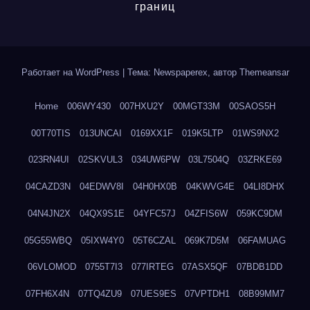
границ
Работает на WordPress
|
Тема: Newspaperex, автор
Themeansar
Home
006WY430
007HXU2Y
00MGT33M
00SAOS5H
00T70TIS
013UNCAI
0169XX1F
019K5LTP
01WS9NX2
023RN4UI
02SKVUL3
034UW6PW
03L7504Q
03ZRKE69
04CAZD3N
04EDWV8I
04H0HX0B
04KWVG4E
04LI8DHX
04N4JN2X
04QX9S1E
04YFC57J
04ZFIS6W
059KC9DM
05G55WBQ
05IXW4Y0
05T6CZAL
069K7D5M
06FAMUAG
06VLOMOD
0755T7I3
077IRTEG
07ASX5QF
07BDB1DD
07FH6X4N
07TQ4ZU9
07UES9ES
07VPTDH1
08B99MM7