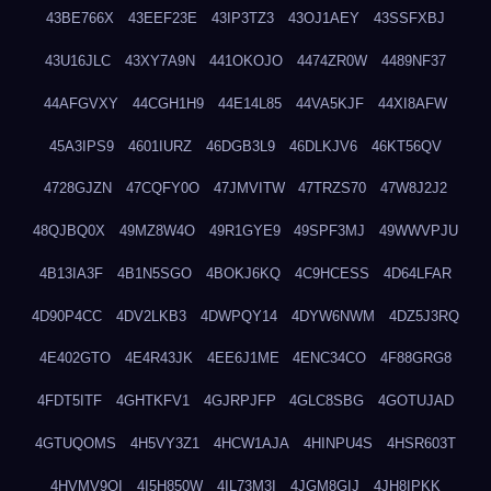
43BE766X
43EEF23E
43IP3TZ3
43OJ1AEY
43SSFXBJ
43U16JLC
43XY7A9N
441OKOJO
4474ZR0W
4489NF37
44AFGVXY
44CGH1H9
44E14L85
44VA5KJF
44XI8AFW
45A3IPS9
4601IURZ
46DGB3L9
46DLKJV6
46KT56QV
4728GJZN
47CQFY0O
47JMVITW
47TRZS70
47W8J2J2
48QJBQ0X
49MZ8W4O
49R1GYE9
49SPF3MJ
49WWVPJU
4B13IA3F
4B1N5SGO
4BOKJ6KQ
4C9HCESS
4D64LFAR
4D90P4CC
4DV2LKB3
4DWPQY14
4DYW6NWM
4DZ5J3RQ
4E402GTO
4E4R43JK
4EE6J1ME
4ENC34CO
4F88GRG8
4FDT5ITF
4GHTKFV1
4GJRPJFP
4GLC8SBG
4GOTUJAD
4GTUQOMS
4H5VY3Z1
4HCW1AJA
4HINPU4S
4HSR603T
4HVMV9QI
4I5H850W
4IL73M3I
4JGM8GIJ
4JH8IPKK