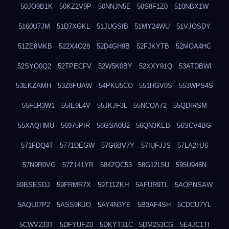
50JO9B1K
50KZ2V9P
50NNJN5E
50S8F1Z0
510NBX1W
5160U7JM
51D7XGKL
51JUGSIB
51MY24WU
51VJOSDY
51ZE8MKB
522X4O28
52D4GH9B
52FJKYTB
52MOA4HC
52SYO0Q2
52TPECFV
52W5K0BY
52XXY91Q
53ATDBWI
53EKZAMH
53Z8FUAW
54PKU5CO
551HGV0S
553WPS4S
55FLR3W1
55IE9L4V
55JKJF3L
55NCOA72
55QDIRSM
55XAQHMU
56975PIR
56GSA0U2
56QN3KEB
56SCV4BG
571FDQ4T
5771DEGW
57G6BV7Y
57IUFJJS
57LA2HJ6
57N9R0VG
57Z141YR
584ZQC53
58G12L5U
595U946N
59BSESDJ
59FRMR7X
59T11ZKH
5AFUR9TL
5AOPNSAW
5AQL07P2
5ASS9KJO
5AY4N3YE
5B3AF4SH
5CDCU7YL
5CWV233T
5DFYUFZ0
5DKYT31C
5DM253CG
5E4JC1TI