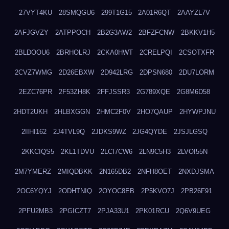
27VYT4KU
28SMQGU6
299T1G15
2A01R6QT
2AAYZL7V
2AFJGVZY
2ATPPOCH
2B2G3AW2
2BFZFCNW
2BKKV1H5
2BLDOOU6
2BRHOLRJ
2CKA0HWT
2CRELPQI
2CSOTXFR
2CVZ7WMG
2D26EBXW
2D942LRG
2DPSN680
2DU7LORM
2EZC76PR
2F53ZH8K
2FFJSSR3
2G789XQE
2G8M6D58
2HDT2UKH
2HLBXGGN
2HMC2F0V
2HO7QAUP
2HYWPJNU
2IIHI162
2J4TVL9Q
2JDKS9WZ
2JG4QYDE
2JSJLGSQ
2KKCIQS5
2KL1TDVU
2LCI7CW6
2LN9C5H3
2LVOI55N
2M7YMERZ
2MIQDBKK
2N165DB2
2NFH8OET
2NXDJSMA
2OC6YQYJ
2ODHTNIQ
2OYOC8EB
2P5KVO7J
2PB26F91
2PFU2MB3
2PGICZT7
2PJA33U1
2PK01RCU
2Q6V9UEG