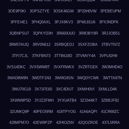
3OE9P0KI
3OPSZTYE
3OSK46GW
3P20H0VW
3PEBEUPM
3PFEI4E1
3PHQ0AXL
3PJX8KV3
3PWL81U6
3PX3NDPK
3QBNPSU7
3QPKYD3H
3R660UUO
3R8OBY8R
3RJJOB51
3RM5TAUQ
3RV0N612
3SRBQEDJ
3SXFZOBA
3TBVTN7Z
3TFI7CJL
3TKFBN73
3TTB618D
3TVMVY4A
3VPL82H9
3VS14DKC
3VX5WW8T
3VXFRWKX
3VZRTGEK
3W3MHD4O
3WAD8W9N
3WDTF1N3
3WI8G8SN
3WQDYCWK
3WTTA97N
3WU70G19
3X71FE60
3XC4DIU7
3XMIH0VI
3XMLLD4K
3XWW9P5D
3Y2Z2FMH
3YXUATB4
3Z3344KT
3ZBBJF82
3ZUNKQ9P
40PEO5RM
418TPYOG
41A6AQPI
41CR68ZC
428MPM7O
42EW9PZP
42HIOZNV
42QOZROE
437L5RRA