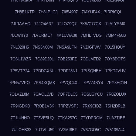
7FKTW3MA
7FRYD8I9
7FX48QP3
7GDV0B8J
7GER99GF
7H8E1KTR
7H8LPLGJ
7I854907
7IAYUF4X
7IRRICQI
7JIRAAHO
7JJO4AR2
7JLOZ9Q7
7KWC77GK
7LALYSM0
7LCWIIY0
7LVURME7
7M1UWA38
7MHLTVDG
7MM4F50B
7NL020H5
7NS5N00M
7NSA9LFN
7NZIGFWV
7O15HQUY
7O6U1WZR
7O89DJ0L
7OB253FZ
7ODLM7D2
7OY8DOTS
7P5VTP24
7PDDGXNL
7PDF28N1
7PISQHBH
7PKT2VUV
7PN5ZVPO
7PS4XQMK
7PVQC4XL
7PVZ4BY4
7PY3EC1H
7Q1VZL8M
7QAQLLVB
7QP7DLC5
7QSLGYCU
7R0ZOLUX
7R9IGDKD
7ROB1V3K
7RPZVSPJ
7RX9CIDZ
7SH2DRLB
7T1IUHHO
7T3VE5UQ
7TKA257G
7TYDPROM
7UA3TIBE
7ULOHB33
7UTVLU59
7V2MI6BF
7V37GO5C
7V513WU4