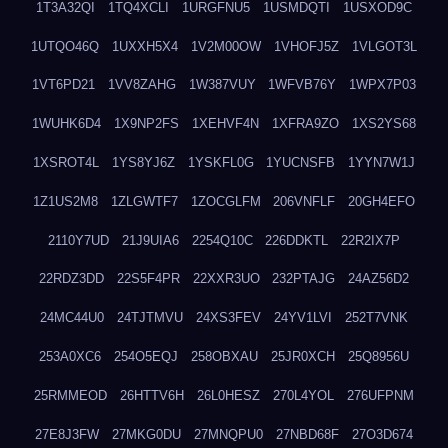
1T3A32QI
1TQ4XCLI
1URGFNU5
1USMDQTI
1USXOD9C
1UTQO46Q
1UXXH5X4
1V2M00OW
1VHOFJ5Z
1VLGOT3L
1VT6PD21
1VV8ZAHG
1W387VUY
1WFVB76Y
1WPX7P03
1WUHK6D4
1X9NP2FS
1XEHVF4N
1XFRA9ZO
1XS2YS68
1XSROT4L
1YS8YJ6Z
1YSKFL0G
1YUCNSFB
1YYN7W1J
1Z1US2M8
1ZLGWTF7
1ZOCGLFM
206VNFLF
20GH4EFO
2110Y7UD
21J9UIA6
2254Q10C
226DDKTL
22R2IX7P
22RDZ3DD
22S5F4PR
22XXR3UO
232PTAJG
24AZ56D2
24MC44U0
24TJTMVU
24XS3FEV
24YV1LVI
252T7VNK
253A0XC6
254O5EQJ
258OBXAU
25JR0XCH
25Q8956U
25RMMEOD
26HTTV6H
26L0HESZ
270L4YOL
276UFPNM
27E8J3FW
27MKG0DU
27MNQPU0
27NBD68F
27O3D674