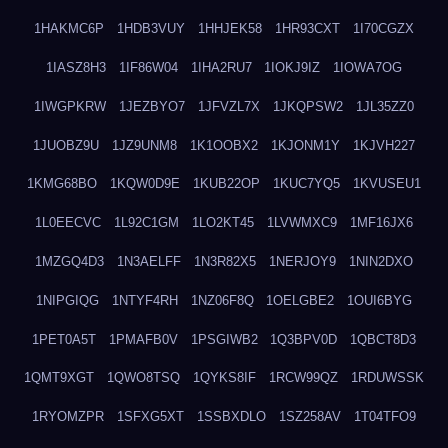
1HAKMC6P
1HDB3VUY
1HHJEK58
1HR93CXT
1I70CGZX
1IASZ8H3
1IF86W04
1IHA2RU7
1IOKJ9IZ
1IOWA7OG
1IWGPKRW
1JEZBYO7
1JFVZL7X
1JKQPSW2
1JL35ZZ0
1JUOBZ9U
1JZ9UNM8
1K1OOBX2
1KJONM1Y
1KJVH227
1KMG68BO
1KQW0D9E
1KUB22OP
1KUC7YQ5
1KVUSEU1
1L0EECVC
1L92C1GM
1LO2KT45
1LVWMXC9
1MF16JX6
1MZGQ4D3
1N3AELFF
1N3R82X5
1NERJOY9
1NIN2DXO
1NIPGIQG
1NTYF4RH
1NZ06F8Q
1OELGBE2
1OUI6BYG
1PET0A5T
1PMAFB0V
1PSGIWB2
1Q3BPV0D
1QBCT8D3
1QMT9XGT
1QWO8TSQ
1QYKS8IF
1RCW99QZ
1RDUWSSK
1RYOMZPR
1SFXG5XT
1SSBXDLO
1SZ258AV
1T04TFO9