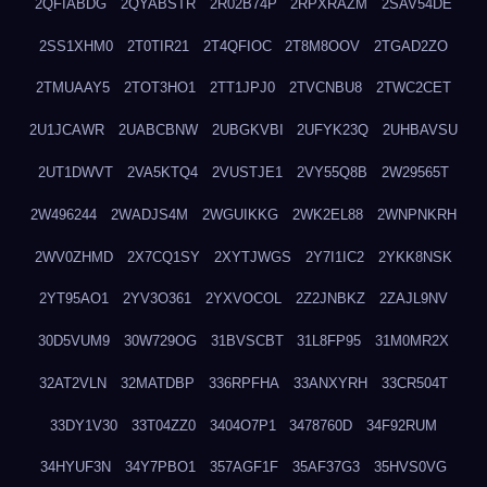
2QFIABDG
2QYABSTR
2R02B74P
2RPXRAZM
2SAV54DE
2SS1XHM0
2T0TIR21
2T4QFIOC
2T8M8OOV
2TGAD2ZO
2TMUAAY5
2TOT3HO1
2TT1JPJ0
2TVCNBU8
2TWC2CET
2U1JCAWR
2UABCBNW
2UBGKVBI
2UFYK23Q
2UHBAVSU
2UT1DWVT
2VA5KTQ4
2VUSTJE1
2VY55Q8B
2W29565T
2W496244
2WADJS4M
2WGUIKKG
2WK2EL88
2WNPNKRH
2WV0ZHMD
2X7CQ1SY
2XYTJWGS
2Y7I1IC2
2YKK8NSK
2YT95AO1
2YV3O361
2YXVOCOL
2Z2JNBKZ
2ZAJL9NV
30D5VUM9
30W729OG
31BVSCBT
31L8FP95
31M0MR2X
32AT2VLN
32MATDBP
336RPFHA
33ANXYRH
33CR504T
33DY1V30
33T04ZZ0
3404O7P1
3478760D
34F92RUM
34HYUF3N
34Y7PBO1
357AGF1F
35AF37G3
35HVS0VG