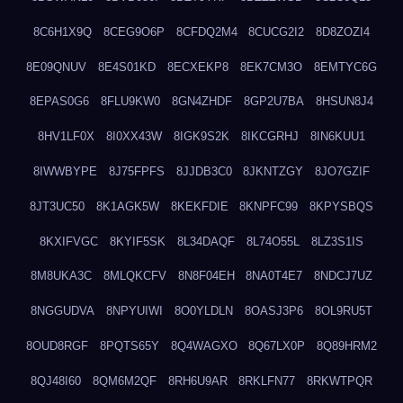
8C6H1X9Q
8CEG9O6P
8CFDQ2M4
8CUCG2I2
8D8ZOZI4
8E09QNUV
8E4S01KD
8ECXEKP8
8EK7CM3O
8EMTYC6G
8EPAS0G6
8FLU9KW0
8GN4ZHDF
8GP2U7BA
8HSUN8J4
8HV1LF0X
8I0XX43W
8IGK9S2K
8IKCGRHJ
8IN6KUU1
8IWWBYPE
8J75FPFS
8JJDB3C0
8JKNTZGY
8JO7GZIF
8JT3UC50
8K1AGK5W
8KEKFDIE
8KNPFC99
8KPYSBQS
8KXIFVGC
8KYIF5SK
8L34DAQF
8L74O55L
8LZ3S1IS
8M8UKA3C
8MLQKCFV
8N8F04EH
8NA0T4E7
8NDCJ7UZ
8NGGUDVA
8NPYUIWI
8O0YLDLN
8OASJ3P6
8OL9RU5T
8OUD8RGF
8PQTS65Y
8Q4WAGXO
8Q67LX0P
8Q89HRM2
8QJ48I60
8QM6M2QF
8RH6U9AR
8RKLFN77
8RKWTPQR