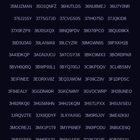
35MJZMAN
35O1QNFZ
36HUTLDS
36NU8MEJ
36U7Y0NR
376J215Y
377SG7JD
37CVGS0S
37IHO75D
37JQKID8
37X9FZP9
38J0SXQX
38NQ9PDV
38O70PCO
38QUD9KX
39D3U3A0
39LAIWA9
39LCYZRI
39MGWN55
39PXKH1B
3A43DKQP
3AGNJUCU
3ATCGY3X
3BKC9MX3
3BORDPAR
3BVH0QRQ
3BWP93L1
3BYQ70GJ
3C9KPDQV
3CL4BSMV
3EIFINEE
3EORXV8Z
3EQ3JWOM
3F09CZ9V
3F1DPDSC
3F84EALY
3GGDN4OR
3GKCN4NY
3GVOCWRP
3H28UNEO
3H92RKQ0
3HG56NHN
3HHJ1KQM
3HSTLPXX
3HSUVSEU
3JRQV2TE
3JX0QDYF
3LXYAX0G
3M0R5J0Y
3ME42K9J
3MOCREJ1
3MX1P1T9
3MYP6NEF
3N0IPODU
3N8UCE6Q
3NE5SFF6
3NH0FX33
3NISGAEP
3O3KQQ4F
3OBDFAXI