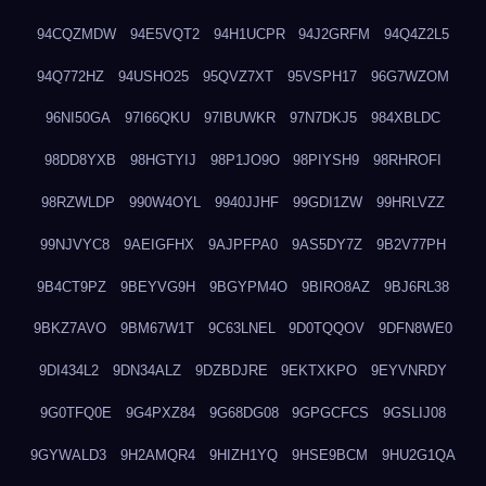
94CQZMDW
94E5VQT2
94H1UCPR
94J2GRFM
94Q4Z2L5
94Q772HZ
94USHO25
95QVZ7XT
95VSPH17
96G7WZOM
96NI50GA
97I66QKU
97IBUWKR
97N7DKJ5
984XBLDC
98DD8YXB
98HGTYIJ
98P1JO9O
98PIYSH9
98RHROFI
98RZWLDP
990W4OYL
9940JJHF
99GDI1ZW
99HRLVZZ
99NJVYC8
9AEIGFHX
9AJPFPA0
9AS5DY7Z
9B2V77PH
9B4CT9PZ
9BEYVG9H
9BGYPM4O
9BIRO8AZ
9BJ6RL38
9BKZ7AVO
9BM67W1T
9C63LNEL
9D0TQQOV
9DFN8WE0
9DI434L2
9DN34ALZ
9DZBDJRE
9EKTXKPO
9EYVNRDY
9G0TFQ0E
9G4PXZ84
9G68DG08
9GPGCFCS
9GSLIJ08
9GYWALD3
9H2AMQR4
9HIZH1YQ
9HSE9BCM
9HU2G1QA