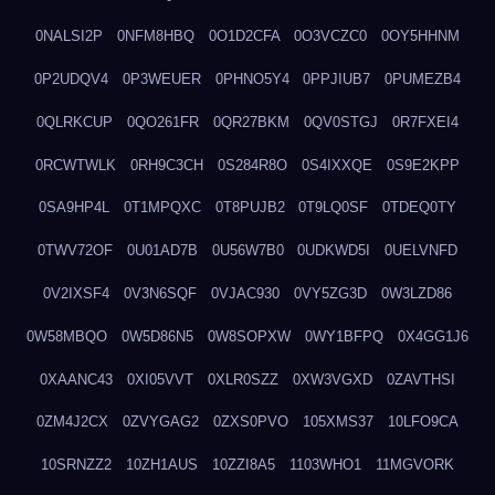
0NALSI2P
0NFM8HBQ
0O1D2CFA
0O3VCZC0
0OY5HHNM
0P2UDQV4
0P3WEUER
0PHNO5Y4
0PPJIUB7
0PUMEZB4
0QLRKCUP
0QO261FR
0QR27BKM
0QV0STGJ
0R7FXEI4
0RCWTWLK
0RH9C3CH
0S284R8O
0S4IXXQE
0S9E2KPP
0SA9HP4L
0T1MPQXC
0T8PUJB2
0T9LQ0SF
0TDEQ0TY
0TWV72OF
0U01AD7B
0U56W7B0
0UDKWD5I
0UELVNFD
0V2IXSF4
0V3N6SQF
0VJAC930
0VY5ZG3D
0W3LZD86
0W58MBQO
0W5D86N5
0W8SOPXW
0WY1BFPQ
0X4GG1J6
0XAANC43
0XI05VVT
0XLR0SZZ
0XW3VGXD
0ZAVTHSI
0ZM4J2CX
0ZVYGAG2
0ZXS0PVO
105XMS37
10LFO9CA
10SRNZZ2
10ZH1AUS
10ZZI8A5
1103WHO1
11MGVORK