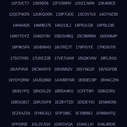
11P2UCTJ
126I93O6
12FS3WHV
12HZ1JWW
12K469CE
12QCPWZN
12UKQO0N
133P7UOC
13COV7L8
14GYHZ3D
14H4A825
14M9BJ75
14NJ13LJ
14PRJLGB
14PRLC85
14WY7OYZ
1546DY9V
15B2SHBQ
15C9WR6H
160ON64P
16P9KSF6
16SBWI43
16U7RZJT
179PIGYE
17HG5UY8
17SO7X9S
17UXEZ2B
17VE7UAW
181QKVNV
18FL2H11
18UVF9V8
19CWX8Y9
19S0NNZV
19SYNG2F
19V5GFDB
19YDYQRW
1AU5Q96D
1AXWRT6R
1B3DEC8P
1BHACZIN
1BI91YFQ
1BNJXLZ0
1BR5X4KO
1CFFT9FI
1D9U2JR1
1DBSQ817
1DRJ3XP8
1E2BYTZD
1E8JEY8J
1EN94O56
1EZXAZS6
1FH0C41J
1FIP186C
1FJ0BB6J
1FM8AVFQ
1FP03I5E
1GL2VJGH
1GRISVQA
1GWILLXI
1H4L4ROK