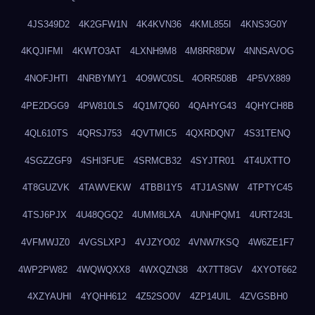
4JS349D2
4K2GFW1N
4K4KVN36
4KML855I
4KNS3G0Y
4KQJIFMI
4KWTO3AT
4LXNH9M8
4M8RR8DW
4NNSAVOG
4NOFJHTI
4NRBYMY1
4O9WC0SL
4ORR508B
4P5VX889
4PE2DGG9
4PW810LS
4Q1M7Q60
4QAHYG43
4QHYCH8B
4QL610TS
4QRSJ753
4QVTMIC5
4QXRDQN7
4S31TENQ
4SGZZGF9
4SHI3FUE
4SRMCB32
4SYJTR01
4T4UXTTO
4T8GUZVK
4TAWVEKW
4TBBI1Y5
4TJ1ASNW
4TPTYC45
4TSJ6PJX
4U48QGQ2
4UMM8LXA
4UNHPQM1
4URT243L
4VFMWJZ0
4VGSLXPJ
4VJZYO02
4VNW7KSQ
4W6ZE1F7
4WP2PW82
4WQWQXX8
4WXQZN38
4X7TT8GV
4XYOT662
4XZYAUHI
4YQHH612
4Z52SO0V
4ZP14UIL
4ZVGSBH0