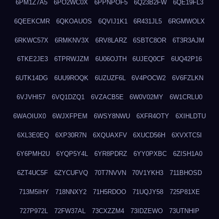
6PM1Z7A5
6PO2WC0X
6PPNPOF5
6Q23B2FW
6QE19FL3
6QEEKCMR
6QKOAUOS
6QVIJ1K1
6R431JL5
6RGMWOLX
6RKWC57X
6RMKNV3X
6RV8LARZ
6SBTC8OR
6T3R3AJM
6TKE2JE3
6TPRWJZM
6U06OJTH
6UJEQ0CF
6UQ42P16
6UTK14DG
6UU9ROQK
6UZUZF6L
6V4POCW2
6V6FZLKN
6VJVHI57
6VQ1DZQ1
6VZACB5E
6W0V02MY
6W1CRLU0
6WAOIUX0
6WJXFPEM
6WSY8NWU
6XFR4OTY
6XIHLDTU
6XL3E0EQ
6XP30R7N
6XQUAXFV
6XUCD56H
6XVXTC5I
6Y6PMH2U
6YQP5Y4L
6YR8PDRZ
6YY0PXBC
6ZISH1A0
6ZT4UC5F
6ZYCUFVQ
70T7NVVN
70V1YKH3
711BHOSD
713M5IHY
718NNXY2
71H5RDOO
71UQJY58
725P81XE
727P972L
72FW37AL
73CXZZM4
73IDZEWO
73UTNHIP