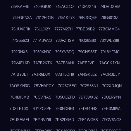
73VKAF4E
740HGIUK
745ACL1O
74DPJX4S
74DVDXRM
74FGRN3A
7612HD1B
7651K273
76BJGQ4F
76G4013Z
76HU4CRK
76LLJI2Y
7777M27H
77BED9B2
77BGMMG4
77S55623
77TABW20
780FZHSV
78Q29S80
78XWEZ88
792RHX5L
7939XN0C
796YV3DQ
79GHS38T
79L8YFMC
79V4EL6D
7A7B2KTK
7A7E8AHI
7AEEJVFI
7AGCKJXN
7AIBYJBI
7AJR6D3X
7AMTLOH9
7ANGKL8Z
7AOR3BJY
7AOSYN3G
7BVHAFGY
7C26C5EC
7C2S58N1
7C2XDJQN
7C4MI5MB
7CCV7IAS
7D5UQZFD
7D73WX32
7DULR9YN
7DXTFT0X
7DYZC5PF
7E0NDNH1
7EDB4H4S
7EE3M9WJ
7EUSEMEI
7EYNVZ6I
7FB2DR6D
7FE1WG6S
7FGV6NG8