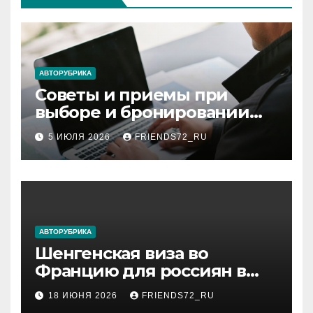
АВТОРУБРИКА
Советы и приемы при
выборе и бронировании
авиабилетов
5 ИЮЛЯ 2026
FRIENDS72_RU
АВТОРУБРИКА
Шенгенская виза во
Францию для россиян в
2026 году: сроки от 3 дней
18 ИЮНЯ 2026
FRIENDS72_RU
и список необходимых