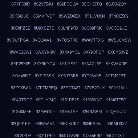
8RYF58IR
8S2Y754U
8S6FCGLW
8SGHCITQ
8SJXN2QY
8SKB6IUG
8SMVFVDF
8SWZO6EX
8T1UV0KN
8TNOE569
8U58PZ5Z
8U9XSZTE
8ULNF9FD
8UQ89PM6
8VO5Q2UE
8VOUFPGA
8VQQAA1I
8VTQSTRQ
8WAVTFXG
8WSU0MSW
8WVC26W1
8WXYKI9V
8X4X9YOL
8X79OPDP
8XCY80VZ
8XP25X65
8XX9KYGX
8Y1IYS6J
8YAACL5S
8YKVAXRE
8YM48I9Z
8YPIP6SK
8YSJ7SB8
8YT98V0E
8YTM92ET
8ZC9YBAN
8ZFZMEEQ
8ZPDT42T
8ZYB2DUK
902YJAIU
904RTRGF
90GLHP4O
9151RE2S
91536XNC
91M6TF5C
91S40MFE
927W4109
92D4V1SF
92NJMW74
92QEGUIC
92QF91PP
939W5AR4
93BCKCKZ
93HKS0RJ
93KMD0XZ
93L2IZDP
93Q1LPRJ
944UTVW8
94555E9U
94CLT1XT