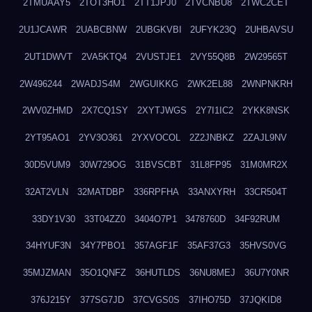
2TMUAAY5
2TOT3HO1
2TT1JPJ0
2TVCNBU8
2TWC2CET
2U1JCAWR
2UABCBNW
2UBGKVBI
2UFYK23Q
2UHBAVSU
2UT1DWVT
2VA5KTQ4
2VUSTJE1
2VY55Q8B
2W29565T
2W496244
2WADJS4M
2WGUIKKG
2WK2EL88
2WNPNKRH
2WV0ZHMD
2X7CQ1SY
2XYTJWGS
2Y7I1IC2
2YKK8NSK
2YT95AO1
2YV3O361
2YXVOCOL
2Z2JNBKZ
2ZAJL9NV
30D5VUM9
30W729OG
31BVSCBT
31L8FP95
31M0MR2X
32AT2VLN
32MATDBP
336RPFHA
33ANXYRH
33CR504T
33DY1V30
33T04ZZ0
3404O7P1
3478760D
34F92RUM
34HYUF3N
34Y7PBO1
357AGF1F
35AF37G3
35HVS0VG
35MJZMAN
35O1QNFZ
36HUTLDS
36NU8MEJ
36U7Y0NR
376J215Y
377SG7JD
37CVGS0S
37IHO75D
37JQKID8