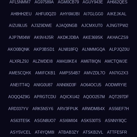
AFL5NMM7
AG97589A
AGM0CB79
AGUY943E
AH662QES
AH8HH2EU
AHFU0QZ0
AHY6MJBI
AI7GLGG0
AIKEJKAL
AIZU9LU5
AJ3Z9DWE
AJAQ0NGB
AJCMXUT0
AJNGTPW2
AJP7M04W
AK9V4J5R
AKDKJDBA
AKE369SK
AKHACZS9
AKO0BQNK
AKP3BSD1
ALN818FQ
ALNMMGQA
ALPJQZ0U
ALXRLZ9J
ALZWDEI8
AM418KE4
AM6T8IQN
AMCTQWJE
AME5CQHX
AMIFCKB1
AMPS54B7
AMVZDL7O
AN7IG2X3
ANEITT4Q
ANIG0U87
ANN06D3F
AO64OCU5
AODWRYIE
AOQQ4Z9G
APRGTCDU
AQICKU42
AQOO257M
AQT297DF
ARD337YV
ARK5NSY6
ARV3FPUK
ARWDMB4X
AS56EF7H
AS63TE5K
ASGN8UO7
ASI6MI04
ASK530TS
ASNNY8QC
ASY5VCEL
AT4YQM8I
ATBAB3ZY
ATSKB2VL
ATTFE5FR