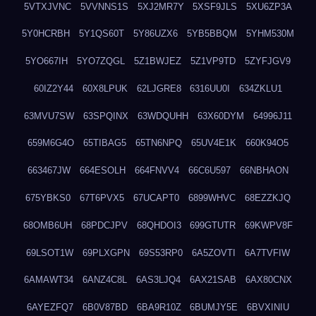
5VTXJVNC
5VVNNS1S
5XJ2MR7Y
5XSF9JLS
5XU6ZP3A
5Y0HCRBH
5Y1QS60T
5Y86UZX6
5YB5BBQM
5YHM530M
5YO667IH
5YO7ZQGL
5Z1BWJEZ
5Z1VP9TD
5ZYFJGV9
60IZ2Y44
60X8LPUK
62LJGRE8
6316UU0I
634ZKLU1
63MVU7SW
63SPQINX
63WDQUHH
63X60DYM
64996J11
659M6G4O
65TIBAG5
65TN6NPQ
65UV4E1K
660K94O5
663467JW
664ESOLH
664FNVV4
66C6U597
66NBHAON
675YBKS0
67T6PVX5
67UCAPT0
6899WHVC
68EZZKJQ
68OMB6UH
68PDCJPV
68QHDOI3
699GTUTR
69KWPV8F
69LSOT1W
69PLXGPN
69S53RP0
6A5ZOVTI
6A7TVFIW
6AMAWT34
6ANZ4C8L
6AS3LJQ4
6AX21SAB
6AX80CNX
6AYEZFQ7
6B0V87BD
6BA9R10Z
6BUMJY5E
6BVXINIU