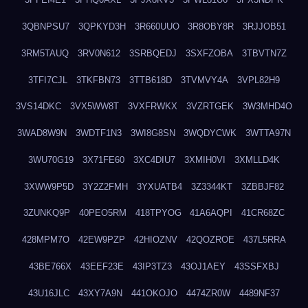
3QBNPSU7
3QPKYD3H
3R660UUO
3R8OBY8R
3RJJOB51
3RM5TAUQ
3RV0N612
3SRBQEDJ
3SXFZOBA
3TBVTN7Z
3TFI7CJL
3TKFBN73
3TTB618D
3TVMVY4A
3VPL82H9
3VS14DKC
3VX5WW8T
3VXFRWKX
3VZRTGEK
3W3MHD4O
3WAD8W9N
3WDTF1N3
3WI8G8SN
3WQDYCWK
3WTTA97N
3WU70G19
3X71FE60
3XC4DIU7
3XMIH0VI
3XMLLD4K
3XWW9P5D
3Y2Z2FMH
3YXUATB4
3Z3344KT
3ZBBJF82
3ZUNKQ9P
40PEO5RM
418TPYOG
41A6AQPI
41CR68ZC
428MPM7O
42EW9PZP
42HIOZNV
42QOZROE
437L5RRA
43BE766X
43EEF23E
43IP3TZ3
43OJ1AEY
43SSFXBJ
43U16JLC
43XY7A9N
441OKOJO
4474ZR0W
4489NF37