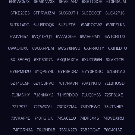
6RKWC57X
6RMKNV3X
6RV8LARZ
6SBTC8OR
6T3R3AJM
6TKE2JE3
6TPRWJZM
6U06OJTH
6UJEQ0CF
6UQ42P16
6UTK14DG
6UU9ROQK
6UZUZF6L
6V4POCW2
6V6FZLKN
6VJVHI57
6VQ1DZQ1
6VZACB5E
6W0V02MY
6W1CRLU0
6WAOIUX0
6WJXFPEM
6WSY8NWU
6XFR4OTY
6XIHLDTU
6XL3E0EQ
6XP30R7N
6XQUAXFV
6XUCD56H
6XVXTC5I
6Y6PMH2U
6YQP5Y4L
6YR8PDRZ
6YY0PXBC
6ZISH1A0
6ZT4UC5F
6ZYCUFVQ
70T7NVVN
70V1YKH3
711BHOSD
713M5IHY
718NNXY2
71H5RDOO
71UQJY58
725P81XE
727P972L
72FW37AL
73CXZZM4
73IDZEWO
73UTNHIP
73VKAF4E
740HGIUK
745ACL1O
74DPJX4S
74DVDXRM
74FGRN3A
7612HD1B
7651K273
76BJGQ4F
76G4013Z