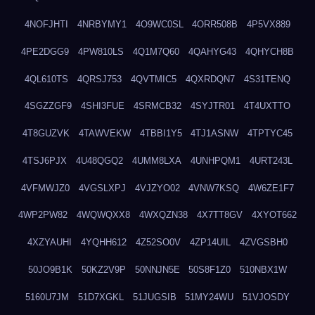
4NOFJHTI
4NRBYMY1
4O9WC0SL
4ORR508B
4P5VX889
4PE2DGG9
4PW810LS
4Q1M7Q60
4QAHYG43
4QHYCH8B
4QL610TS
4QRSJ753
4QVTMIC5
4QXRDQN7
4S31TENQ
4SGZZGF9
4SHI3FUE
4SRMCB32
4SYJTR01
4T4UXTTO
4T8GUZVK
4TAWVEKW
4TBBI1Y5
4TJ1ASNW
4TPTYC45
4TSJ6PJX
4U48QGQ2
4UMM8LXA
4UNHPQM1
4URT243L
4VFMWJZ0
4VGSLXPJ
4VJZYO02
4VNW7KSQ
4W6ZE1F7
4WP2PW82
4WQWQXX8
4WXQZN38
4X7TT8GV
4XYOT662
4XZYAUHI
4YQHH612
4Z52SO0V
4ZP14UIL
4ZVGSBH0
50JO9B1K
50KZ2V9P
50NNJN5E
50S8F1Z0
510NBX1W
5160U7JM
51D7XGKL
51JUGSIB
51MY24WU
51VJOSDY