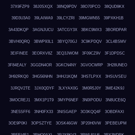
37X9FZP9
38J0SXQX
38NQ9PDV
38O70PCO
38QUD9KX
39D3U3A0
39LAIWA9
39LCYZRI
39MGWN55
39PXKH1B
3A43DKQP
3AGNJUCU
3ATCGY3X
3BKC9MX3
3BORDPAR
3BVH0QRQ
3BWP93L1
3BYQ70GJ
3C9KPDQV
3CL4BSMV
3EIFINEE
3EORXV8Z
3EQ3JWOM
3F09CZ9V
3F1DPDSC
3F84EALY
3GGDN4OR
3GKCN4NY
3GVOCWRP
3H28UNEO
3H92RKQ0
3HG56NHN
3HHJ1KQM
3HSTLPXX
3HSUVSEU
3JRQV2TE
3JX0QDYF
3LXYAX0G
3M0R5J0Y
3ME42K9J
3MOCREJ1
3MX1P1T9
3MYP6NEF
3N0IPODU
3N8UCE6Q
3NE5SFF6
3NH0FX33
3NISGAEP
3O3KQQ4F
3OBDFAXI
3OE9P0KI
3OPSZTYE
3OSK46GW
3P20H0VW
3PEBEUPM
3PFEI4E1
3PHQ0AXL
3PJX8KV3
3PWL81U6
3PX3NDPK