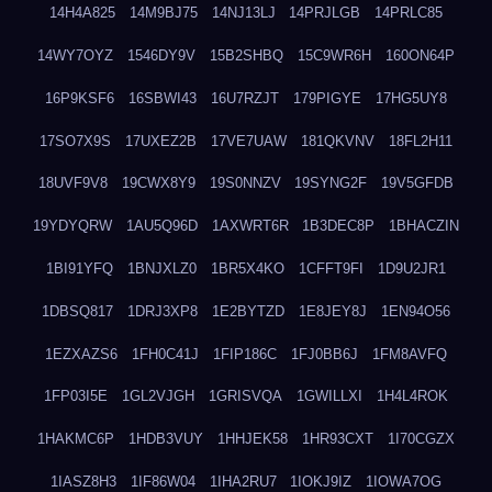
14H4A825
14M9BJ75
14NJ13LJ
14PRJLGB
14PRLC85
14WY7OYZ
1546DY9V
15B2SHBQ
15C9WR6H
160ON64P
16P9KSF6
16SBWI43
16U7RZJT
179PIGYE
17HG5UY8
17SO7X9S
17UXEZ2B
17VE7UAW
181QKVNV
18FL2H11
18UVF9V8
19CWX8Y9
19S0NNZV
19SYNG2F
19V5GFDB
19YDYQRW
1AU5Q96D
1AXWRT6R
1B3DEC8P
1BHACZIN
1BI91YFQ
1BNJXLZ0
1BR5X4KO
1CFFT9FI
1D9U2JR1
1DBSQ817
1DRJ3XP8
1E2BYTZD
1E8JEY8J
1EN94O56
1EZXAZS6
1FH0C41J
1FIP186C
1FJ0BB6J
1FM8AVFQ
1FP03I5E
1GL2VJGH
1GRISVQA
1GWILLXI
1H4L4ROK
1HAKMC6P
1HDB3VUY
1HHJEK58
1HR93CXT
1I70CGZX
1IASZ8H3
1IF86W04
1IHA2RU7
1IOKJ9IZ
1IOWA7OG