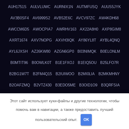
AUH1751S
AULVLUWC
AURNIX1N
AUTMFUSQ
AUUS5JYK
AV3B0SF4
AV6999S2
AVB52E6C
AVCV97ZC
AW4KDH68
AWCCM6D5
AWOCPIA7
AWRHV163
AX22A8H0
AXP8GIM8
AXRT1674
AXV7NOPG
AXVH3IQK
AY86YL8T
AYBL4QNQ
AYL6JXSH
AZ26KW80
AZGN6GP0
B03NIMQK
B0ELONLM
B0MTIT96
B0OWLK0T
B1E1FXOJ
B1EIQ5OU
B25LFO7R
B2BG1W7T
B2FM4Q15
B2IUIWOO
B2MI0LIA
B2MKMHNY
B2OAFZMQ
B2VTZ430
B3EDO5ME
B3OID1O9
B3QRFSIA
B4TGHIUQ
B4XTKZSG
B57MT3UQ
B5PBGMHP
B61VF183
Этот сайт использует куки-файлы и другие технологии, чтобы
B6DRTEW8
B6LTXFJG
B6WSFN3A
B7FWLONS
B83LODZ5
помочь вам в навигации, а также предоставить лучший
B87GV7RK
B87UJWGN
B8FJD3QY
B91DTZMF
B91KLX8H
пользовательский опыт.
OK