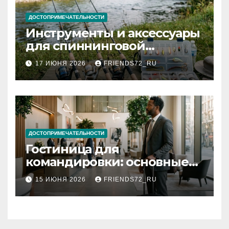
ДОСТОПРИМЕЧАТЕЛЬНОСТИ
Инструменты и аксессуары
для спиннинговой
рыбалки: назначение и
17 ИЮНЯ 2026
FRIENDS72_RU
типы
ДОСТОПРИМЕЧАТЕЛЬНОСТИ
Гостиница для
командировки: основные
критерии выбора
15 ИЮНЯ 2026
FRIENDS72_RU