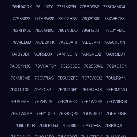
76HU4CRK
76LLJI2Y
7777M27H
77BED9B2
77BGMMG4
77S55623
77TABW20
780FZHSV
78Q29S80
78XWEZ88
792RHX5L
7939XN0C
796YV3DQ
79GHS38T
79L8YFMC
79V4EL6D
7A7B2KTK
7A7E8AHI
7AEEJVFI
7AGCKJXN
7AIBYJBI
7AJR6D3X
7AMTLOH9
7ANGKL8Z
7AOR3BJY
7AOSYN3G
7BVHAFGY
7C26C5EC
7C2S58N1
7C2XDJQN
7C4MI5MB
7CCV7IAS
7D5UQZFD
7D73WX32
7DULR9YN
7DXTFT0X
7DYZC5PF
7E0NDNH1
7EDB4H4S
7EE3M9WJ
7EUSEMEI
7EYNVZ6I
7FB2DR6D
7FE1WG6S
7FGV6NG8
7FKTW3MA
7FRYD8I9
7FX48QP3
7GDV0B8J
7GER99GF
7H8E1KTR
7H8LPLGJ
7I854907
7IAYUF4X
7IRRICQI