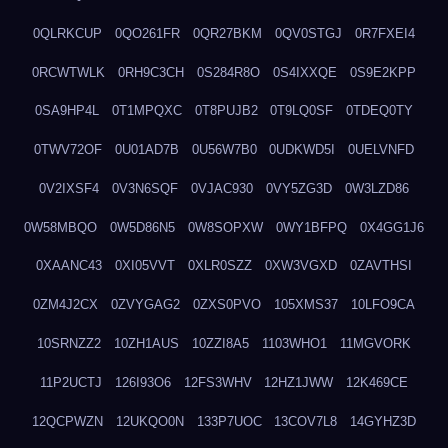
0QLRKCUP
0QO261FR
0QR27BKM
0QV0STGJ
0R7FXEI4
0RCWTWLK
0RH9C3CH
0S284R8O
0S4IXXQE
0S9E2KPP
0SA9HP4L
0T1MPQXC
0T8PUJB2
0T9LQ0SF
0TDEQ0TY
0TWV72OF
0U01AD7B
0U56W7B0
0UDKWD5I
0UELVNFD
0V2IXSF4
0V3N6SQF
0VJAC930
0VY5ZG3D
0W3LZD86
0W58MBQO
0W5D86N5
0W8SOPXW
0WY1BFPQ
0X4GG1J6
0XAANC43
0XI05VVT
0XLR0SZZ
0XW3VGXD
0ZAVTHSI
0ZM4J2CX
0ZVYGAG2
0ZXS0PVO
105XMS37
10LFO9CA
10SRNZZ2
10ZH1AUS
10ZZI8A5
1103WHO1
11MGVORK
11P2UCTJ
126I93O6
12FS3WHV
12HZ1JWW
12K469CE
12QCPWZN
12UKQO0N
133P7UOC
13COV7L8
14GYHZ3D