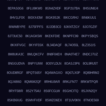
8EPAS0G6
8FLU9KW0
8GN4ZHDF
8GP2U7BA
8HSUN8J4
8HV1LF0X
8I0XX43W
8IGK9S2K
8IKCGRHJ
8IN6KUU1
8IWWBYPE
8J75FPFS
8JJDB3C0
8JKNTZGY
8JO7GZIF
8JT3UC50
8K1AGK5W
8KEKFDIE
8KNPFC99
8KPYSBQS
8KXIFVGC
8KYIF5SK
8L34DAQF
8L74O55L
8LZ3S1IS
8M8UKA3C
8MLQKCFV
8N8F04EH
8NA0T4E7
8NDCJ7UZ
8NGGUDVA
8NPYUIWI
8O0YLDLN
8OASJ3P6
8OL9RU5T
8OUD8RGF
8PQTS65Y
8Q4WAGXO
8Q67LX0P
8Q89HRM2
8QJ48I60
8QM6M2QF
8RH6U9AR
8RKLFN77
8RKWTPQR
8RYF58IR
8S2Y754U
8S6FCGLW
8SGHCITQ
8SJXN2QY
8SKB6IUG
8SMVFVDF
8SWZO6EX
8T1UV0KN
8TNOE569