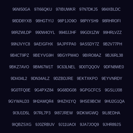
96NI50GA
97I66QKU
97IBUWKR
97N7DKJ5
984XBLDC
98DD8YXB
98HGTYIJ
98P1JO9O
98PIYSH9
98RHROFI
98RZWLDP
990W4OYL
9940JJHF
99GDI1ZW
99HRLVZZ
99NJVYC8
9AEIGFHX
9AJPFPA0
9AS5DY7Z
9B2V77PH
9B4CT9PZ
9BEYVG9H
9BGYPM4O
9BIRO8AZ
9BJ6RL38
9BKZ7AVO
9BM67W1T
9C63LNEL
9D0TQQOV
9DFN8WE0
9DI434L2
9DN34ALZ
9DZBDJRE
9EKTXKPO
9EYVNRDY
9G0TFQ0E
9G4PXZ84
9G68DG08
9GPGCFCS
9GSLIJ08
9GYWALD3
9H2AMQR4
9HIZH1YQ
9HSE9BCM
9HU2G1QA
9I3U1D5L
9I7RL7P3
9I87JREW
9IDKWGWQ
9IL8EDHA
9IQBZSXG
9J0ZRBUV
9J11UAOI
9JA7JOQ9
9JHR89JS