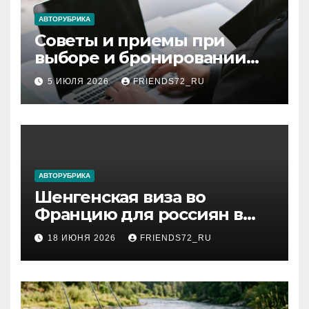
ki
АВТОРУБРИКА
Советы и приемы при
выборе и бронировании
авиабилетов
5 ИЮЛЯ 2026
FRIENDS72_RU
АВТОРУБРИКА
Шенгенская виза во
Францию для россиян в
2026 году: сроки от 3 дней
18 ИЮНЯ 2026
FRIENDS72_RU
и список необходимых
документов