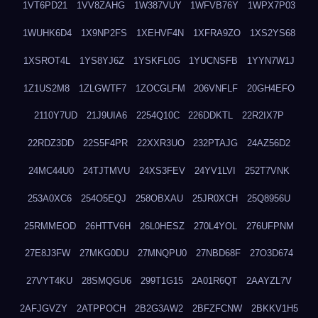
1VT6PD21
1VV8ZAHG
1W387VUY
1WFVB76Y
1WPX7P03
1WUHK6D4
1X9NP2FS
1XEHVF4N
1XFRA9ZO
1XS2YS68
1XSROT4L
1YS8YJ6Z
1YSKFL0G
1YUCNSFB
1YYN7W1J
1Z1US2M8
1ZLGWTF7
1ZOCGLFM
206VNFLF
20GH4EFO
2110Y7UD
21J9UIA6
2254Q10C
226DDKTL
22R2IX7P
22RDZ3DD
22S5F4PR
22XXR3UO
232PTAJG
24AZ56D2
24MC44U0
24TJTMVU
24XS3FEV
24YV1LVI
252T7VNK
253A0XC6
254O5EQJ
258OBXAU
25JR0XCH
25Q8956U
25RMMEOD
26HTTV6H
26L0HESZ
270L4YOL
276UFPNM
27E8J3FW
27MKG0DU
27MNQPU0
27NBD68F
27O3D674
27VYT4KU
28SMQGU6
299T1G15
2A01R6QT
2AAYZL7V
2AFJGVZY
2ATPPOCH
2B2G3AW2
2BFZFCNW
2BKKV1H5