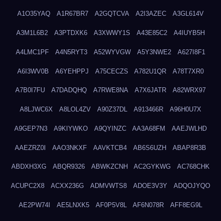
A1O35YAQ
A1R67BR7
A2GQTCVA
A2I3AZEC
A3GL614V
A3M1L6B2
A3PTDXK6
A3XWWY1S
A43E85C2
A4IUYB5H
A4LMC1PF
A4N5RYT3
A52WYVGW
A5Y3NWE2
A627I8F1
A6I3WV0B
A6YEHPPJ
A75CECZS
A782U1QR
A78T7XR0
A7B0I7FU
A7DADQHQ
A7RWE8NA
A7X6JATR
A82WRX97
A8LJWC6X
A8LOL4ZV
A90Z37DL
A913466R
A96H0U7X
A9GEP7N3
A9KIYWKO
A9QYINZC
AA3A68FM
AAEJWLHD
AAEZRZ0I
AAO3NKXF
AAVKTCB4
AB6S6UZH
ABAP8R3B
ABDXH3XG
ABQR9326
ABWKZCNH
AC2GYKWG
AC768CHK
ACUPC2X8
ACXX236G
ADMVWTS8
ADOE3V3Y
ADQOJYQO
AE2PW74I
AE5LNXK5
AF0P5V8L
AF6N078R
AFF8EG9L