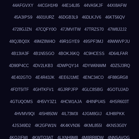
44AFGVXY
44CGH1H9
44E14L85
44VA5KJF
44XI8AFW
45A3IPS9
4601IURZ
46DGB3L9
46DLKJV6
46KT56QV
4728GJZN
47CQFY0O
47JMVITW
47TRZS70
47W8J2J2
48QJBQ0X
49MZ8W4O
49R1GYE9
49SPF3MJ
49WWVPJU
4B13IA3F
4B1N5SGO
4BOKJ6KQ
4C9HCESS
4D64LFAR
4D90P4CC
4DV2LKB3
4DWPQY14
4DYW6NWM
4DZ5J3RQ
4E402GTO
4E4R43JK
4EE6J1ME
4ENC34CO
4F88GRG8
4FDT5ITF
4GHTKFV1
4GJRPJFP
4GLC8SBG
4GOTUJAD
4GTUQOMS
4H5VY3Z1
4HCW1AJA
4HINPU4S
4HSR603T
4HVMV9QI
4I5H850W
4IL73M3I
4JGM8GIJ
4JH8IPKK
4JS349D2
4K2GFW1N
4K4KVN36
4KML855I
4KNS3G0Y
4KQJIFMI
4KWTO3AT
4LXNH9M8
4M8RR8DW
4NNSAVOG