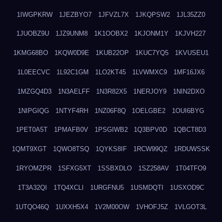
1IWGPKRW
1JEZBYO7
1JFVZL7X
1JKQPSW2
1JL35ZZ0
1JUOBZ9U
1JZ9UNM8
1K1OOBX2
1KJONM1Y
1KJVH227
1KMG68BO
1KQW0D9E
1KUB22OP
1KUC7YQ5
1KVUSEU1
1L0EECVC
1L92C1GM
1LO2KT45
1LVWMXC9
1MF16JX6
1MZGQ4D3
1N3AELFF
1N3R82X5
1NERJOY9
1NIN2DXO
1NIPGIQG
1NTYF4RH
1NZ06F8Q
1OELGBE2
1OUI6BYG
1PET0A5T
1PMAFB0V
1PSGIWB2
1Q3BPV0D
1QBCT8D3
1QMT9XGT
1QWO8TSQ
1QYKS8IF
1RCW99QZ
1RDUWSSK
1RYOMZPR
1SFXG5XT
1SSBXDLO
1SZ258AV
1T04TFO9
1T3A32QI
1TQ4XCLI
1URGFNU5
1USMDQTI
1USXOD9C
1UTQO46Q
1UXXH5X4
1V2M00OW
1VHOFJ5Z
1VLGOT3L