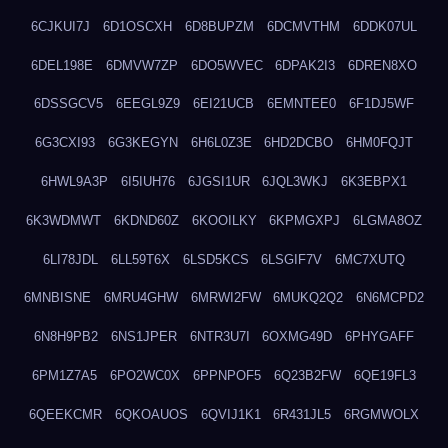
6CJKUI7J
6D1OSCXH
6D8BUPZM
6DCMVTHM
6DDK07UL
6DEL198E
6DMVW7ZP
6DO5WVEC
6DPAK2I3
6DREN8XO
6DSSGCV5
6EEGL9Z9
6EI21UCB
6EMNTEE0
6F1DJ5WF
6G3CXI93
6G3KEGYN
6H6L0Z3E
6HD2DCBO
6HM0FQJT
6HWL9A3P
6I5IUH76
6JGSI1UR
6JQL3WKJ
6K3EBPX1
6K3WDMWT
6KDND60Z
6KOOILKY
6KPMGXPJ
6LGMA8OZ
6LI78JDL
6LL59T6X
6LSD5KCS
6LSGIF7V
6MC7XUTQ
6MNBISNE
6MRU4GHW
6MRWI2FW
6MUKQ2Q2
6N6MCPD2
6N8H9PB2
6NS1JPER
6NTR3U7I
6OXMG49D
6PHYGAFF
6PM1Z7A5
6PO2WC0X
6PPNPOF5
6Q23B2FW
6QE19FL3
6QEEKCMR
6QKOAUOS
6QVIJ1K1
6R431JL5
6RGMWOLX