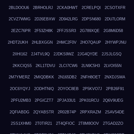
2BLDOOU6
2BRHOLRJ
2CKA0HWT
2CRELPQI
2CSOTXFR
2CVZ7WMG
2D26EBXW
2D942LRG
2DPSN680
2DU7LORM
2EZC76PR
2F53ZH8K
2FFJSSR3
2G789XQE
2G8M6D58
2HDT2UKH
2HLBXGGN
2HMC2F0V
2HO7QAUP
2HYWPJNU
2IIHI162
2J4TVL9Q
2JDKS9WZ
2JG4QYDE
2JSJLGSQ
2KKCIQS5
2KL1TDVU
2LCI7CW6
2LN9C5H3
2LVOI55N
2M7YMERZ
2MIQDBKK
2N165DB2
2NFH8OET
2NXDJSMA
2OC6YQYJ
2ODHTNIQ
2OYOC8EB
2P5KVO7J
2PB26F91
2PFU2MB3
2PGICZT7
2PJA33U1
2PK01RCU
2Q6V9UEG
2QFIABDG
2QYABSTR
2R02B74P
2RPXRAZM
2SAV54DE
2SS1XHM0
2T0TIR21
2T4QFIOC
2T8M8OOV
2TGAD2ZO