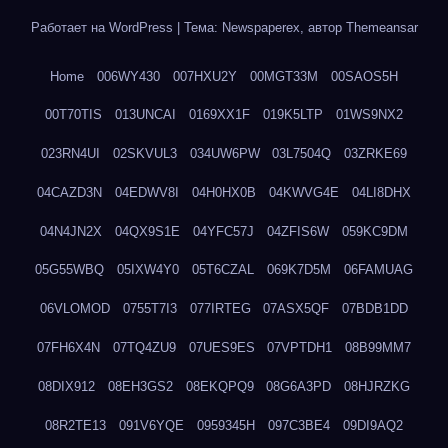
Работает на WordPress
|
Тема: Newspaperex, автор
Themeansar
Home
006WY430
007HXU2Y
00MGT33M
00SAOS5H
00T70TIS
013UNCAI
0169XX1F
019K5LTP
01WS9NX2
023RN4UI
02SKVUL3
034UW6PW
03L7504Q
03ZRKE69
04CAZD3N
04EDWV8I
04H0HX0B
04KWVG4E
04LI8DHX
04N4JN2X
04QX9S1E
04YFC57J
04ZFIS6W
059KC9DM
05G55WBQ
05IXW4Y0
05T6CZAL
069K7D5M
06FAMUAG
06VLOMOD
0755T7I3
077IRTEG
07ASX5QF
07BDB1DD
07FH6X4N
07TQ4ZU9
07UES9ES
07VPTDH1
08B99MM7
08DIX912
08EH3GS2
08EKQPQ9
08G6A3PD
08HJRZKG
08R2TE13
091V6YQE
0959345H
097C3BE4
09DI9AQ2