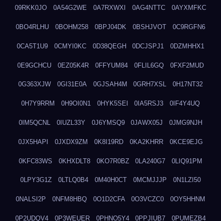
09RKK0JO
0A54G2WE
0A7RXWXI
0AG4NTTC
0AYXMFKC
0BO4RLHU
0BOHM258
0BPJ04DK
0BSHJVOT
0C9RGFN6
0CA5T1U9
0CMYI0KC
0D38QEGH
0DCJSPJ1
0DZMHHX1
0E9GCHCU
0EZ05K4R
0FFYUM84
0FLIL6GQ
0FXF2MUD
0G363XJW
0GI31E0A
0GJSAH4M
0GRH7XSL
0H17NT32
0H7Y9RRM
0H9OI0N1
0HYK5SEI
0IA5RSJ3
0IF4Y4UQ
0IM5QCNL
0IUZL33Y
0J6YMSQ9
0JAWX05J
0JMG9NJH
0JX5HAPI
0JXDX9ZM
0K8I19RD
0KA2KHRR
0KCE9EJG
0KFC83WS
0KHXDLT8
0KO7R0BZ
0LA240G7
0LIQ91PM
0LPY3G1Z
0LTLQ0B4
0M40H0CT
0MCMJJJP
0N1LZI50
0NALSI2P
0NFM8HBQ
0O1D2CFA
0O3VCZC0
0OY5HHNM
0P2UDQV4
0P3WEUER
0PHNO5Y4
0PPJIUB7
0PUMEZB4