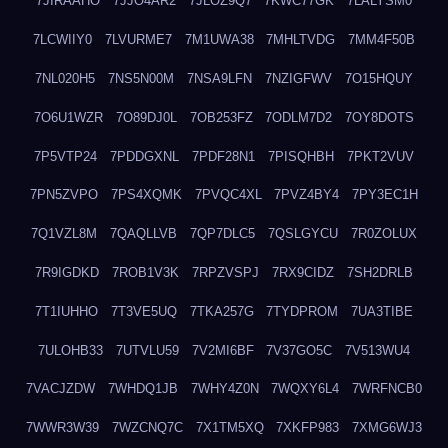
7JIRAAHO
7JJO4AR2
7JLOZ9Q7
7KWC77GK
7LALYSM0
7LCWIIY0
7LVURME7
7M1UWA38
7MHLTVDG
7MM4F50B
7NL020H5
7NS5N00M
7NSA9LFN
7NZIGFWV
7O15HQUY
7O6U1WZR
7O89DJ0L
7OB253FZ
7ODLM7D2
7OY8DOTS
7P5VTP24
7PDDGXNL
7PDF28N1
7PISQHBH
7PKT2VUV
7PN5ZVPO
7PS4XQMK
7PVQC4XL
7PVZ4BY4
7PY3EC1H
7Q1VZL8M
7QAQLLVB
7QP7DLC5
7QSLGYCU
7R0ZOLUX
7R9IGDKD
7ROB1V3K
7RPZVSPJ
7RX9CIDZ
7SH2DRLB
7T1IUHHO
7T3VE5UQ
7TKA257G
7TYDPROM
7UA3TIBE
7ULOHB33
7UTVLU59
7V2MI6BF
7V37GO5C
7V513WU4
7VACJZDW
7WHDQ1JB
7WHY4Z0N
7WQXY6L4
7WRFNCB0
7WWR3W39
7WZCNQ7C
7X1TM5XQ
7XKFP983
7XMG6WJ3