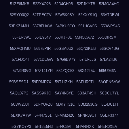
51ZE8MKB
522X4O28
52D4GH9B
52FJKYTB
52MOA4HC
52SYO0Q2
52TPECFV
52W5K0BY
52XXY91Q
53ATDBWI
53EKZAMH
53Z8FUAW
54PKU5CO
551HGV0S
553WPS4S
55FLR3W1
55IE9L4V
55JKJF3L
55NCOA72
55QDIRSM
55XAQHMU
56975PIR
56GSA0U2
56QN3KEB
56SCV4BG
571FDQ4T
5771DEGW
57G6BV7Y
57IUFJJS
57LA2HJ6
57N9R0VG
57Z141YR
584ZQC53
58G12L5U
595U946N
59BSESDJ
59FRMR7X
59T11ZKH
5AFUR9TL
5AOPNSAW
5AQL07P2
5ASS9KJO
5AY4N3YE
5B3AF4SH
5CDCU7YL
5CWV233T
5DFYUFZ0
5DKYT31C
5DM253CG
5E4JC1TI
5EXK7A7W
5F447S51
5FMM242C
5FNR39CT
5GEF3377
5GYKO7P3
5H18E5N3
5H4C8VII
5HANI4XK
5HER0XEV