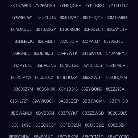
7XT3ZWK3
7Y2HM15R
7YHSQGPE
7YKTB834
7YTLLGT7
7YW8HTW1
7ZUCLJ14
804ITWBC
80G20QY8
80M18M6R
80NDABQJ
80TBA1GP
81B6R5DR
81F9BZC4
81GAYE1F
81NLFAJC
82LF82LT
82Z0LK6F
82ZPA837
8379G3TC
839R94B1
83DE49ZB
83FF7WTK
83Y6WTO0
843AMPY3
84ZPYENJ
85BF0JNS
85NIO1GL
85YB83US
85Z8IMBR
866X8P4W
86U520L2
87HLHOXA
885XXWB7
8893NQNM
88C06Z7M
88SSKI00
88Y1B346
88ZYQON6
88ZZ29JA
895NL72T
89WVKQCH
8A6B5EEP
8BBJWQMN
8BJPIIGO
8BSWANL0
8BVB056I
8BZT9YKF
8BZZZWSD
8C2C6QL5
8C6H1X9Q
8CEG9O6P
8CFDQ2M4
8CUCG2I2
8D8ZOZI4
8E09QNUV
8E4S01KD
8ECXEKP8
8EK7CM3O
8EMTYC6G