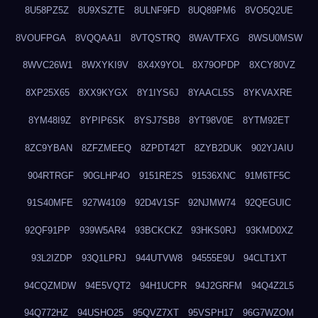
8U58PZ5Z
8U9XSZTE
8ULNF9FD
8UQ89PM6
8VO5Q2UE
8VOUFPGA
8VQQAA1I
8VTQSTRQ
8WAVTFXG
8WSU0MSW
8WVC26W1
8WXYKI9V
8X4X9YOL
8X79OPDP
8XCY80VZ
8XP25X65
8XX9KYGX
8Y1IYS6J
8YAACL5S
8YKVAXRE
8YM48I9Z
8YPIP6SK
8YSJ7SB8
8YT98V0E
8YTM92ET
8ZC9YBAN
8ZFZMEEQ
8ZPDT42T
8ZYB2DUK
902YJAIU
904RTRGF
90GLHP4O
9151RE2S
91536XNC
91M6TF5C
91S40MFE
927W4109
92D4V1SF
92NJMW74
92QEGUIC
92QF91PP
939W5AR4
93BCKCKZ
93HKS0RJ
93KMD0XZ
93L2IZDP
93Q1LPRJ
944UTVW8
94555E9U
94CLT1XT
94CQZMDW
94E5VQT2
94H1UCPR
94J2GRFM
94Q4Z2L5
94Q772HZ
94USHO25
95QVZ7XT
95VSPH17
96G7WZOM