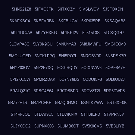
5HNS21Z8
5IFXGJFK
5IITXOZY
5IVSLWGV
5J5FOXDN
5KAFKBC4
5KEFVRBK
5KFBILGV
5KP635PE
5KSAQAB8
5KT1DCUW
5KZYHXKG
5L1KPI2V
5L515L3S
5LCKQGH7
5LOVPA8C
5LY0K9GU
5M4U4YA3
5M8JMWFU
5MC4C6M0
5MOLUGED
5NCKLFPQ
5NI5PO7L
5NROBV9R
5NSPSK7R
5NYZ03GV
5NZ2F7XQ
5OGIRQDY
5OIXNVW6
5OPF8A7F
5PI2KCCW
5PMRZDAK
5Q7NY9BS
5QDQI5F8
5QL8UU2J
5RALQ21C
5RBG4E64
5RCDBBFD
5ROV8T2I
5RP6DWR8
5RZ72FTS
5RZPCFKF
5RZQDHMO
5SNLKYWW
5ST3XE0K
5T4RFJQE
5TDWI9U5
5TDWKNIX
5THBIEFD
5TVPRN5V
5UJY0QQ2
5UPNX603
5UUMB8OT
5V5K9CVS
5VB3LIYB