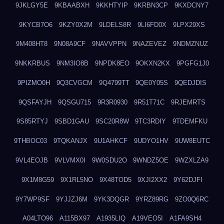
9JKLGY5E
9KBAABXH
9KKHTYIP
9KRBN3CP
9KXDCNY7
9KYCB7O6
9KZY0X2M
9LDELS8R
9LI6FD0X
9LPX29XS
9M408HT8
9N08A9CF
9NAVVPPN
9NAZEVEZ
9NDMZNUZ
9NKKRBUS
9NM3IO8B
9NPDK8EO
9OKXN2KX
9PGFG1J0
9PIZMO0H
9Q3CVGCM
9Q4799TT
9QE0Y05S
9QEDJDIS
9QSFAYJH
9QSGU715
9R3R0930
9R51T71C
9RJEMRTS
9S85RTYJ
9SBD1GAU
9SC20R8W
9TC3RDIY
9TDEMFKU
9THBOC03
9TQKANJX
9U1AHKCF
9UDYO1HV
9UW8EUTC
9VL4EOJB
9VLVMX0I
9W0SDU2O
9WNDZ5OE
9WZXLZA9
9X1M8G59
9X1RL5NO
9X48TOD5
9XJI2XX2
9Y62DJFI
9Y7WP9SF
9YJJZJ6M
9YK3DQGR
9YRZ89RG
9ZO0Q6RC
A04LTO96
A115BX97
A1935LIQ
A19VEO5I
A1FA9SH4